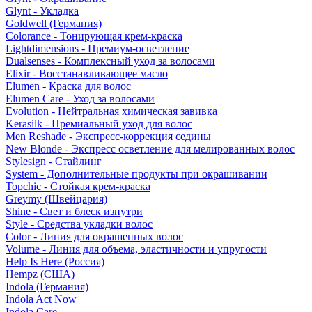
Glynt - Укладка
Goldwell (Германия)
Colorance - Тонирующая крем-краска
Lightdimensions - Премиум-осветление
Dualsenses - Комплексный уход за волосами
Elixir - Восстанавливающее масло
Elumen - Краска для волос
Elumen Care - Уход за волосами
Evolution - Нейтральная химическая завивка
Kerasilk - Премиальный уход для волос
Men Reshade - Экспресс-коррекция седины
New Blonde - Экспресс осветление для мелированных волос
Stylesign - Стайлинг
System - Дополнительные продукты при окрашивании
Topchic - Стойкая крем-краска
Greymy (Швейцария)
Shine - Свет и блеск изнутри
Style - Средства укладки волос
Color - Линия для окрашенных волос
Volume - Линия для объема, эластичности и упругости
Help Is Here (Россия)
Hempz (США)
Indola (Германия)
Indola Act Now
Indola Care