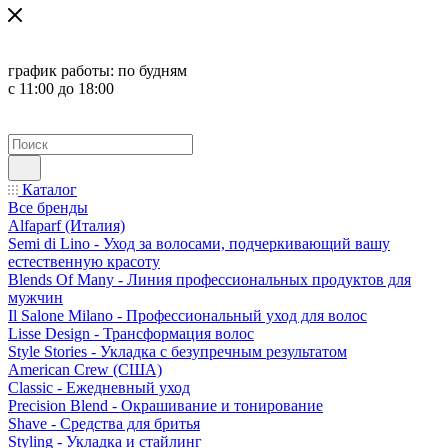
график работы:
по будням
с 11:00 до 18:00
Каталог
Все бренды
Alfaparf (Италия)
Semi di Lino - Уход за волосами, подчеркивающий вашу
естественную красоту
Blends Of Many - Линия профессиональных продуктов для
мужчин
Il Salone Milano - Профессиональный уход для волос
Lisse Design - Трансформация волос
Style Stories - Укладка с безупречным результатом
American Crew (США)
Classic - Ежедневный уход
Precision Blend - Окрашивание и тонирование
Shave - Средства для бритья
Styling - Укладка и стайлинг