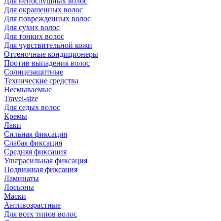
Для непослушных волос
Для окрашенных волос
Для поврежденных волос
Для сухих волос
Для тонких волос
Для чувствительной кожи
Оттеночные кондиционеры
Против выпадения волос
Солнцезащитные
Технические средства
Несмываемые
Travel-size
Для седых волос
Кремы
Лаки
Сильная фиксация
Слабая фиксация
Средняя фиксация
Ультрасильная фиксация
Подвижная фиксация
Ламинаты
Лосьоны
Маски
Антивозрастные
Для всех типов волос