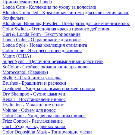
Принадлежности Londa
Londa Care - Коллекция по уходу за волосами
Blondes Unlimited - Креативная система для осветления волос
без фольги
Blondoran Blonding Powder - Препараты для осветления волос
Color Switch - Оттеночная краска прямого действия
Curl & Londa Form - Текстурирование
Londa Color - Окрашивание для волос
Londa Style - Новая коллекция стайлинга
Color Tune - Экспресс-тонер для волос
Matrix (США)
Super Sync - Щелочной безаммиачный краситель
SoColor - Стойкое окрашивание для волос
Moroccanoil (Израиль)
Styling - Стайлинг и укладка
Brushes - Брашинги и расчески
Treatment - Уход за волосами и кожей головы
Dry Shampoo - Сухие шампуни
Repair - Восстановление волос
Hydration - Увлажнение волос
Volume - Объем для волос
Color Care - Уход для окрашенных волос
Frizz Control - Разглаживание
Curl - Уход для кудрявых волос
Color Depositing Mask - Тонирующие маски