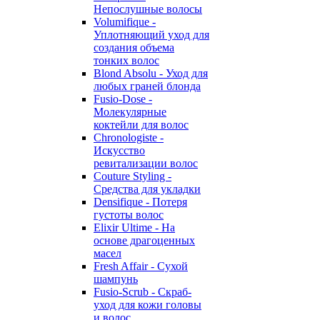
Непослушные волосы
Volumifique -
Уплотняющий уход для
создания объема
тонких волос
Blond Absolu - Уход для
любых граней блонда
Fusio-Dose -
Молекулярные
коктейли для волос
Chronologiste -
Искусство
ревитализации волос
Couture Styling -
Средства для укладки
Densifique - Потеря
густоты волос
Elixir Ultime - На
основе драгоценных
масел
Fresh Affair - Сухой
шампунь
Fusio-Scrub - Скраб-
уход для кожи головы
и волос