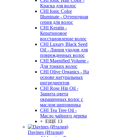
CHI Ionic Hair Color -
Краска для волос
CHI Ionic Color
Illuminate - Оттеночная
серия для волос
CHI Keratin -
Кератиновое
восстановление волос
CHI Luxury Black Seed
Oil - Линия уходов для
поврежденных волос
CHI Magnified Volume -
Для тонких волос
CHI Olive Organics - На
основе натуральных
ингредиентов
CHI Rose Hip Oil -
Защита цвета
окрашенных волос с
маслом шиповника
CHI Tea Tree Oil -
Масло чайного дерева
+ ЕЩЕ 13
Davines (Италия)