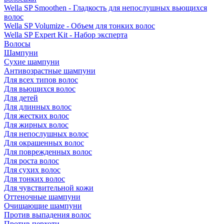
Wella SP Smoothen - Гладкость для непослушных вьющихся
волос
Wella SP Volumize - Объем для тонких волос
Wella SP Expert Kit - Набор эксперта
Волосы
Шампуни
Сухие шампуни
Антивозрастные шампуни
Для всех типов волос
Для вьющихся волос
Для детей
Для длинных волос
Для жестких волос
Для жирных волос
Для непослушных волос
Для окрашенных волос
Для поврежденных волос
Для роста волос
Для сухих волос
Для тонких волос
Для чувствительной кожи
Оттеночные шампуни
Очищающие шампуни
Против выпадения волос
Против перхоти