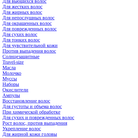
Для вьющихся волос
Для жестких волос
Для жирных волос
Для непослушных волос
Для окрашенных волос
Для поврежденных волос
Для сухих волос
Для тонких волос
Для чувствительной кожи
Против выпадения волос
Солнцезащитные
Travel-size
Масла
Молочко
Муссы
Наборы
Окислители
Ампулы
Восстановление волос
Для густоты и объема волос
При химической обработке
Для сухих и поврежденных волос
Рост волос, против выпадения
Укрепление волос
Для жирной кожи головы