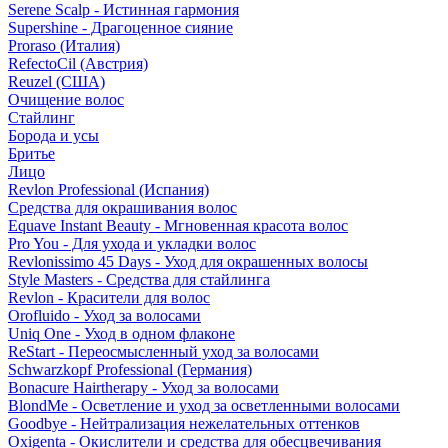
Serene Scalp - Истинная гармония
Supershine - Драгоценное сияние
Proraso (Италия)
RefectoCil (Австрия)
Reuzel (США)
Очищение волос
Стайлинг
Борода и усы
Бритье
Лицо
Revlon Professional (Испания)
Средства для окрашивания волос
Equave Instant Beauty - Мгновенная красота волос
Pro You - Для ухода и укладки волос
Revlonissimo 45 Days - Уход для окрашенных волосы
Style Masters - Средства для стайлинга
Revlon - Красители для волос
Orofluido - Уход за волосами
Uniq One - Уход в одном флаконе
ReStart - Переосмысленный уход за волосами
Schwarzkopf Professional (Германия)
Bonacure Hairtherapy - Уход за волосами
BlondMe - Осветление и уход за осветленными волосами
Goodbye - Нейтрализация нежелательных оттенков
Oxigenta - Окислители и средства для обесцвечивания