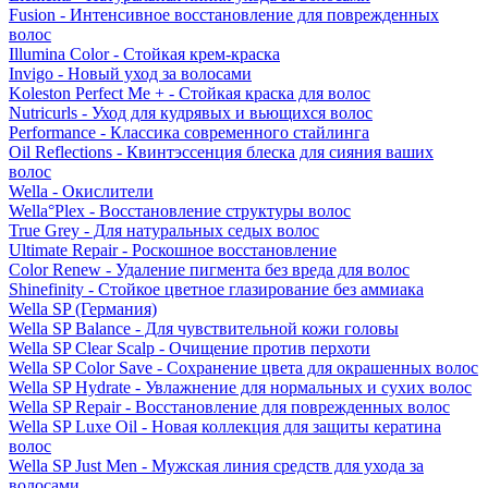
Fusion - Интенсивное восстановление для поврежденных
волос
Illumina Color - Стойкая крем-краска
Invigo - Новый уход за волосами
Koleston Perfect Me + - Стойкая краска для волос
Nutricurls - Уход для кудрявых и вьющихся волос
Performance - Классика современного стайлинга
Oil Reflections - Квинтэссенция блеска для сияния ваших
волос
Wella - Окислители
Wella°Plex - Восстановление структуры волос
True Grey - Для натуральных седых волос
Ultimate Repair - Роскошное восстановление
Color Renew - Удаление пигмента без вреда для волос
Shinefinity - Стойкое цветное глазирование без аммиака
Wella SP (Германия)
Wella SP Balance - Для чувствительной кожи головы
Wella SP Clear Scalp - Очищение против перхоти
Wella SP Color Save - Сохранение цвета для окрашенных волос
Wella SP Hydrate - Увлажнение для нормальных и сухих волос
Wella SP Repair - Восстановление для поврежденных волос
Wella SP Luxe Oil - Новая коллекция для защиты кератина
волос
Wella SP Just Men - Мужская линия средств для ухода за
волосами