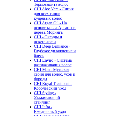
Термозащита волос
CHI Aloe Vera - Линия
для всех типов
кудрявых волос
CHI Argan Oil - На
основе масла Арганы и
дерева Моринга
CHI - Оксиды и
осветлители
CHI Deep Brilliance -
Глубокое увлажнение и
блеск
CHI Enviro - Система
разглаживания волос
CHI Man - Мужская
серия для волос, усов и
бороды
CHI Royal Treatment -
Королевский уход
CHI Styling -
Ухаживающий
стайлинг
CHI Infra -
Ежедневный уход