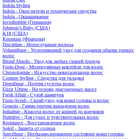
Indola Styling
Indola - Окислители и технические средства
Indola - Окрашивание
Invisibobble (Германия)
Johnson’s Baby (США)
K18 (США)
Kerastase (Франция)
Discipline - Непослушные волосы
Volumifique - Уплотняющий уход для создания объема тонких
волос
Blond Absolu - Уход для любых граней блонда
Fusio-Dose - Молекулярные коктейли для волос
Chronologiste - Искусство ревитализации волос
Couture Styling - Средства для укладки
Densifique - Потеря густоты волос
Elixir Ultime - На основе драгоценных масел
Fresh Affair - Сухой шампунь
Fusio-Scrub - Скраб-уход для кожи головы и волос
Genesis - Гамма против выпадения волос
Initialiste - Красота волос от корней до кончиков
Nutritive - Для сухих и чувствительных волос
Resistance - Восстановление волос
Soleil - Защита от солнца
Specifique - Несбалансированное состояние кожи головы