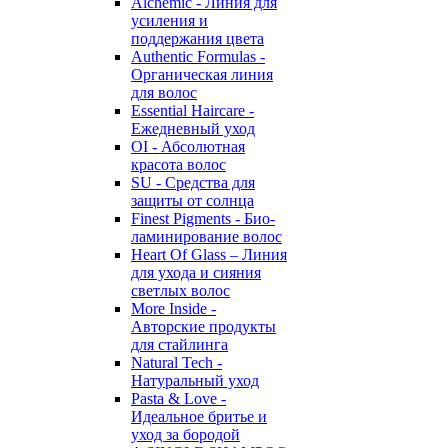
Alchemic - Линия для
усиления и
поддержания цвета
Authentic Formulas -
Органическая линия
для волос
Essential Haircare -
Eжедневный уход
OI - Абсолютная
красота волос
SU - Средства для
защиты от солнца
Finest Pigments - Био-
ламинирование волос
Heart Of Glass – Линия
для ухода и сияния
светлых волос
More Inside -
Авторские продукты
для стайлинга
Natural Tech -
Натуральный уход
Pasta & Love -
Идеальное бритье и
уход за бородой