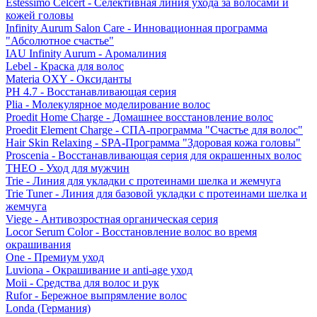
Estessimo Celcert - Селективная линия ухода за волосами и
кожей головы
Infinity Aurum Salon Care - Инновационная программа
"Абсолютное счастье"
IAU Infinity Aurum - Аромалиния
Lebel - Краска для волос
Materia OXY - Оксиданты
PH 4.7 - Восстанавливающая серия
Plia - Молекулярное моделирование волос
Proedit Home Charge - Домашнее восстановление волос
Proedit Element Charge - СПА-программа "Счастье для волос"
Hair Skin Relaxing - SPA-Программа "Здоровая кожа головы"
Proscenia - Восстанавливающая серия для окрашенных волос
THEO - Уход для мужчин
Trie - Линия для укладки с протеинами шелка и жемчуга
Trie Tuner - Линия для базовой укладки с протеинами шелка и
жемчуга
Viege - Антивозростная органическая серия
Locor Serum Color - Восстановление волос во время
окрашивания
One - Премиум уход
Luviona - Окрашивание и anti-age уход
Moii - Средства для волос и рук
Rufor - Бережное выпрямление волос
Londa (Германия)