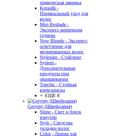
химическая завивка
Kerasilk -
Премиальный уход для
волос
Men Reshade -
Экспресс-коррекция
седины
New Blonde - Экспресс
осветление для
мелированных волос
Stylesign - Стайлинг
System -
Дополнительные
продукты при
окрашивании
Topchic - Стойкая
крем-краска
+ ЕЩЕ 8
Greymy (Швейцария)
Shine - Свет и блеск
изнутри
Style - Средства
укладки волос
Color - Линия для