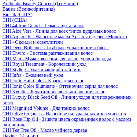
Authentic Beauty Concept (Германия)
Batiste (Великобритания)
Biosilk (США)
CHI (США)
CHI 44 Iron Guard - Термозащита волос
CHI Aloe Vera - Линия для всех типов кудрявых волос
CHI Argan Oil - На основе масла Арганы и дерева Моринга
CHI - Оксиды и осветлители
CHI Deep Brilliance - Глубокое увлажнение и блеск
CHI Enviro - Система разглаживания волос
CHI Man - Мужская серия для волос, усов и бороды
CHI Royal Treatment - Королевский уход
CHI Styling - Ухаживающий стайлинг
CHI Infra - Ежедневный уход
CHI Ionic Hair Color - Краска для волос
CHI Ionic Color Illuminate - Оттеночная серия для волос
CHI Keratin - Кератиновое восстановление волос
CHI Luxury Black Seed Oil - Линия уходов для поврежденных
волос
CHI Magnified Volume - Для тонких волос
CHI Olive Organics - На основе натуральных ингредиентов
CHI Rose Hip Oil - Защита цвета окрашенных волос с маслом
шиповника
CHI Tea Tree Oil - Масло чайного дерева
Davines (Италия)