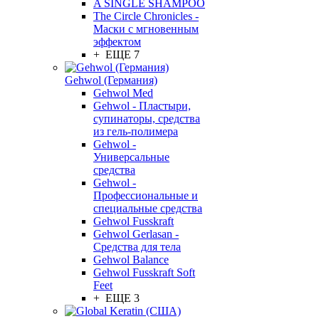
A SINGLE SHAMPOO
The Circle Chronicles -
Маски с мгновенным
эффектом
+ ЕЩЕ 7
Gehwol (Германия)
Gehwol Med
Gehwol - Пластыри,
супинаторы, средства
из гель-полимера
Gehwol -
Универсальные
средства
Gehwol -
Профессиональные и
специальные средства
Gehwol Fusskraft
Gehwol Gerlasan -
Средства для тела
Gehwol Balance
Gehwol Fusskraft Soft
Feet
+ ЕЩЕ 3