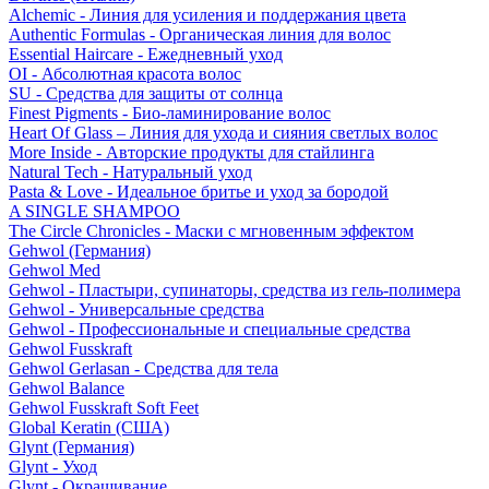
Alchemic - Линия для усиления и поддержания цвета
Authentic Formulas - Органическая линия для волос
Essential Haircare - Eжедневный уход
OI - Абсолютная красота волос
SU - Средства для защиты от солнца
Finest Pigments - Био-ламинирование волос
Heart Of Glass – Линия для ухода и сияния светлых волос
More Inside - Авторские продукты для стайлинга
Natural Tech - Натуральный уход
Pasta & Love - Идеальное бритье и уход за бородой
A SINGLE SHAMPOO
The Circle Chronicles - Маски с мгновенным эффектом
Gehwol (Германия)
Gehwol Med
Gehwol - Пластыри, супинаторы, средства из гель-полимера
Gehwol - Универсальные средства
Gehwol - Профессиональные и специальные средства
Gehwol Fusskraft
Gehwol Gerlasan - Средства для тела
Gehwol Balance
Gehwol Fusskraft Soft Feet
Global Keratin (США)
Glynt (Германия)
Glynt - Уход
Glynt - Окрашивание