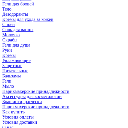
Гели для бровей
Тело
Дезодоранты
Кремы для ухода за кожей
Спреи
Соль для ванны
Молочко
Скрабы
Гели для душа
Руки
Кремы
Увлажняющие
Защитные
Питательные
Бальзамы
Гели
Мыло
Парикмахерские принадлежности
Аксессуары для косметологии
Брашинги, расчески
Парикмахерские принадлежности
Как купить
Условия оплаты
Условия доставки
О нас