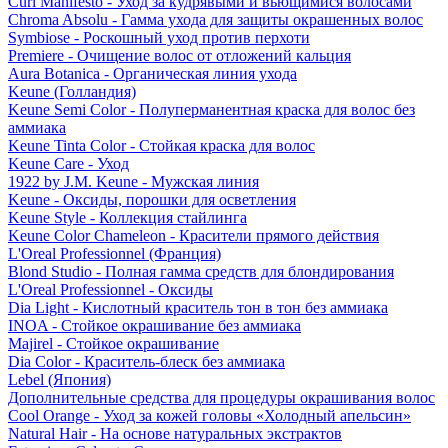
Curl Manifesto - Уход за кудрявыми и вьющимися волосами
Chroma Absolu - Гамма ухода для защиты окрашенных волос
Symbiose - Роскошный уход против перхоти
Premiere - Очищение волос от отложений кальция
Aura Botanica - Органическая линия ухода
Keune (Голландия)
Keune Semi Color - Полуперманентная краска для волос без
аммиака
Keune Tinta Color - Стойкая краска для волос
Keune Care - Уход
1922 by J.M. Keune - Мужская линия
Keune - Оксиды, порошки для осветления
Keune Style - Коллекция стайлинга
Keune Color Chameleon - Красители прямого действия
L'Oreal Professionnel (Франция)
Blond Studio - Полная гамма средств для блондирования
L'Oreal Professionnel - Оксиды
Dia Light - Кислотный краситель тон в тон без аммиака
INOA - Стойкое окрашивание без аммиака
Majirel - Стойкое окрашивание
Dia Color - Краситель-блеск без аммиака
Lebel (Япония)
Дополнительные средства для процедуры окрашивания волос
Cool Orange - Уход за кожей головы «Холодный апельсин»
Natural Hair - На основе натуральных экстрактов