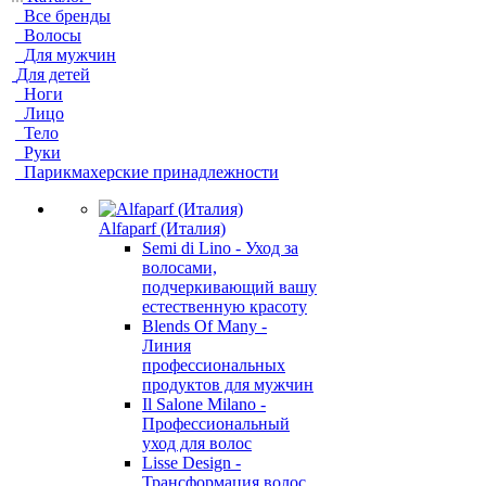
Все бренды
Волосы
Для мужчин
Для детей
Ноги
Лицо
Тело
Руки
Парикмахерские принадлежности
Alfaparf (Италия)
Semi di Lino - Уход за
волосами,
подчеркивающий вашу
естественную красоту
Blends Of Many -
Линия
профессиональных
продуктов для мужчин
Il Salone Milano -
Профессиональный
уход для волос
Lisse Design -
Трансформация волос