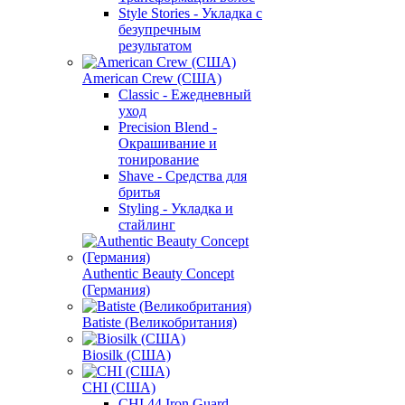
Style Stories - Укладка с
безупречным
результатом
American Crew (США)
Classic - Ежедневный
уход
Precision Blend -
Окрашивание и
тонирование
Shave - Средства для
бритья
Styling - Укладка и
стайлинг
Authentic Beauty Concept
(Германия)
Batiste (Великобритания)
Biosilk (США)
CHI (США)
CHI 44 Iron Guard -