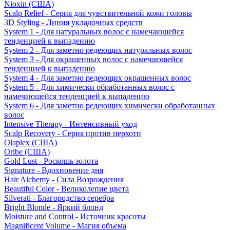
Nioxin (США)
Scalp Relief - Серия для чувствительной кожи головы
3D Styling - Линия укладочных средств
System 1 - Для натуральных волос с намечающейся
тенденцией к выпадению
System 2 - Для заметно редеющих натуральных волос
System 3 - Для окрашенных волос с намечающейся
тенденцией к выпадению
System 4 - Для заметно редеющих окрашенных волос
System 5 - Для химически обработанных волос с
намечающейся тенденцией к выпадению
System 6 - Для заметно редеющих химически обработанных
волос
Intensive Therapy - Интенсивный уход
Scalp Recovery - Серия против перхоти
Olaplex (США)
Oribe (США)
Gold Lust - Роскошь золота
Signature - Вдохновение дня
Hair Alchemy - Сила Возрождения
Beautiful Color - Великолепие цвета
Silverati - Благородство серебра
Bright Blonde - Яркий блонд
Moisture and Control - Источник красоты
Magnificent Volume - Магия объема