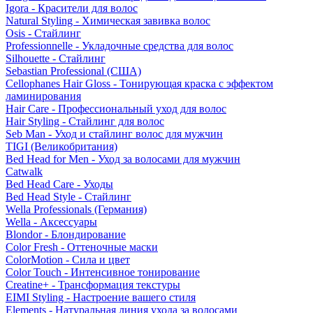
Igora - Красители для волос
Natural Styling - Химическая завивка волос
Osis - Стайлинг
Professionnelle - Укладочные средства для волос
Silhouette - Стайлинг
Sebastian Professional (США)
Cellophanes Hair Gloss - Тонирующая краска с эффектом
ламинирования
Hair Care - Профессиональный уход для волос
Hair Styling - Стайлинг для волос
Seb Man - Уход и стайлинг волос для мужчин
TIGI (Великобритания)
Bed Head for Men - Уход за волосами для мужчин
Catwalk
Bed Head Care - Уходы
Bed Head Style - Стайлинг
Wella Professionals (Германия)
Wella - Аксессуары
Blondor - Блондирование
Color Fresh - Оттеночные маски
ColorMotion - Сила и цвет
Color Touch - Интенсивное тонирование
Creatine+ - Трансформация текстуры
EIMI Styling - Настроение вашего стиля
Elements - Натуральная линия ухода за волосами