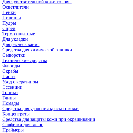
Для чувствительной кожи головы
Осветлители
Пенки
Пилинги
Пудры
Спреи
Термозащитные
Для укладки
Для расчесывания
Средства для химической завивки
Сыворотки
Технические средства
Флюиды
Скрабы
Пасты
Уход с кератином
Эссенции
Тоники
Глины
Помады
Средства для удаления краски с кожи
Концентраты
Средства для защиты кожи при окрашивании
Салфетки для волос
Праймеры