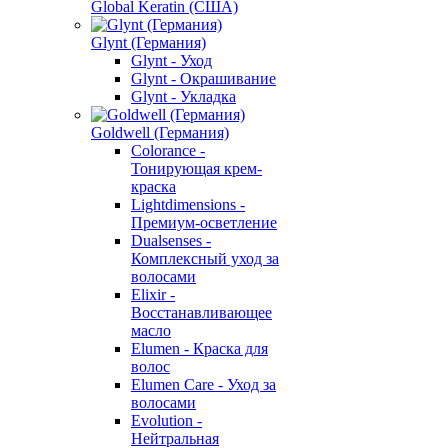
Global Keratin (США)
Glynt (Германия)
Glynt - Уход
Glynt - Окрашивание
Glynt - Укладка
Goldwell (Германия)
Colorance -
Тонирующая крем-
краска
Lightdimensions -
Премиум-осветление
Dualsenses -
Комплексный уход за
волосами
Elixir -
Восстанавливающее
масло
Elumen - Краска для
волос
Elumen Care - Уход за
волосами
Evolution -
Нейтральная