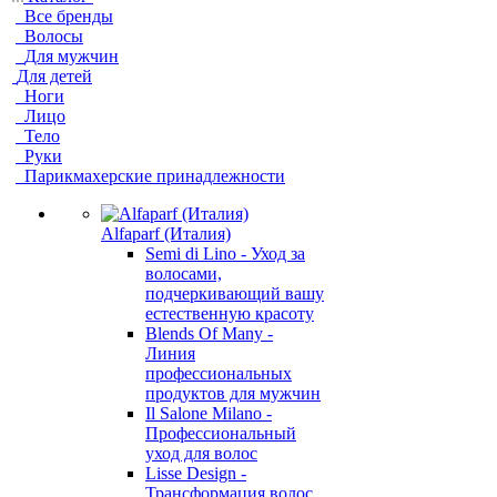
Все бренды
Волосы
Для мужчин
Для детей
Ноги
Лицо
Тело
Руки
Парикмахерские принадлежности
Alfaparf (Италия)
Semi di Lino - Уход за
волосами,
подчеркивающий вашу
естественную красоту
Blends Of Many -
Линия
профессиональных
продуктов для мужчин
Il Salone Milano -
Профессиональный
уход для волос
Lisse Design -
Трансформация волос