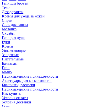
Гели для бровей
Тело
Дезодоранты
Кремы для ухода за кожей
Спреи
Соль для ванны
Молочко
Скрабы
Гели для душа
Руки
Кремы
Увлажняющие
Защитные
Питательные
Бальзамы
Гели
Мыло
Парикмахерские принадлежности
Аксессуары для косметологии
Брашинги, расчески
Парикмахерские принадлежности
Как купить
Условия оплаты
Условия доставки
О нас