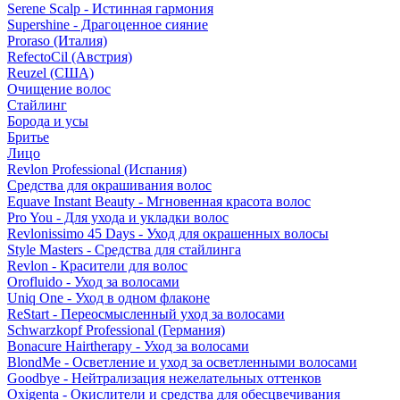
Serene Scalp - Истинная гармония
Supershine - Драгоценное сияние
Proraso (Италия)
RefectoCil (Австрия)
Reuzel (США)
Очищение волос
Стайлинг
Борода и усы
Бритье
Лицо
Revlon Professional (Испания)
Средства для окрашивания волос
Equave Instant Beauty - Мгновенная красота волос
Pro You - Для ухода и укладки волос
Revlonissimo 45 Days - Уход для окрашенных волосы
Style Masters - Средства для стайлинга
Revlon - Красители для волос
Orofluido - Уход за волосами
Uniq One - Уход в одном флаконе
ReStart - Переосмысленный уход за волосами
Schwarzkopf Professional (Германия)
Bonacure Hairtherapy - Уход за волосами
BlondMe - Осветление и уход за осветленными волосами
Goodbye - Нейтрализация нежелательных оттенков
Oxigenta - Окислители и средства для обесцвечивания