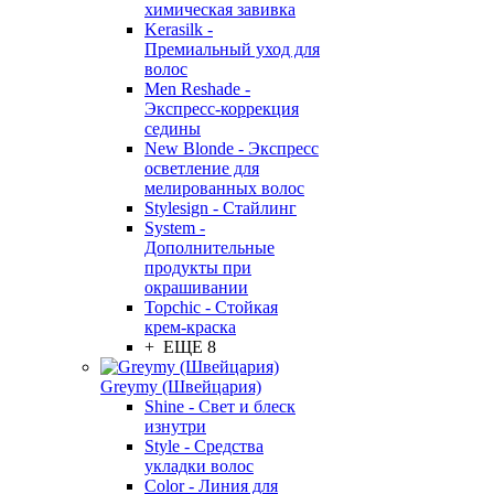
химическая завивка
Kerasilk -
Премиальный уход для
волос
Men Reshade -
Экспресс-коррекция
седины
New Blonde - Экспресс
осветление для
мелированных волос
Stylesign - Стайлинг
System -
Дополнительные
продукты при
окрашивании
Topchic - Стойкая
крем-краска
+ ЕЩЕ 8
Greymy (Швейцария)
Shine - Свет и блеск
изнутри
Style - Средства
укладки волос
Color - Линия для