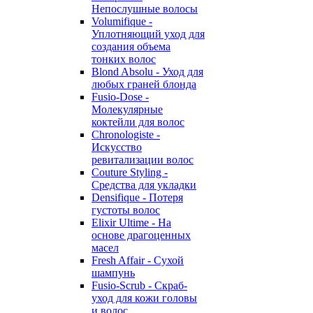
Непослушные волосы
Volumifique -
Уплотняющий уход для
создания объема
тонких волос
Blond Absolu - Уход для
любых граней блонда
Fusio-Dose -
Молекулярные
коктейли для волос
Chronologiste -
Искусство
ревитализации волос
Couture Styling -
Средства для укладки
Densifique - Потеря
густоты волос
Elixir Ultime - На
основе драгоценных
масел
Fresh Affair - Сухой
шампунь
Fusio-Scrub - Скраб-
уход для кожи головы
и волос