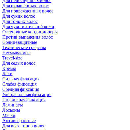
Для непослушных волос
Для окрашенных волос
Для поврежденных волос
Для сухих волос
Для тонких волос
Для чувствительной кожи
Оттеночные кондиционеры
Против выпадения волос
Солнцезащитные
Технические средства
Несмываемые
Travel-size
Для седых волос
Кремы
Лаки
Сильная фиксация
Слабая фиксация
Средняя фиксация
Ультрасильная фиксация
Подвижная фиксация
Ламинаты
Лосьоны
Маски
Антивозрастные
Для всех типов волос