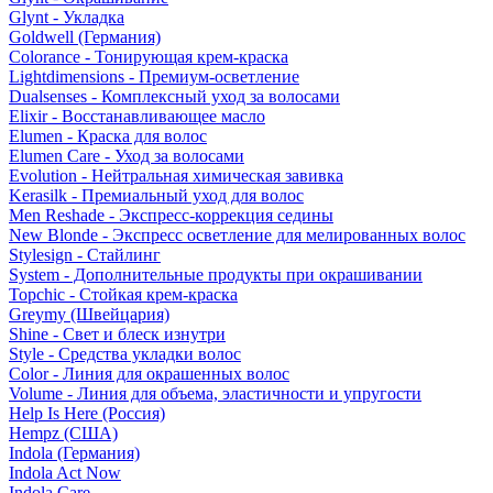
Glynt - Укладка
Goldwell (Германия)
Colorance - Тонирующая крем-краска
Lightdimensions - Премиум-осветление
Dualsenses - Комплексный уход за волосами
Elixir - Восстанавливающее масло
Elumen - Краска для волос
Elumen Care - Уход за волосами
Evolution - Нейтральная химическая завивка
Kerasilk - Премиальный уход для волос
Men Reshade - Экспресс-коррекция седины
New Blonde - Экспресс осветление для мелированных волос
Stylesign - Стайлинг
System - Дополнительные продукты при окрашивании
Topchic - Стойкая крем-краска
Greymy (Швейцария)
Shine - Свет и блеск изнутри
Style - Средства укладки волос
Color - Линия для окрашенных волос
Volume - Линия для объема, эластичности и упругости
Help Is Here (Россия)
Hempz (США)
Indola (Германия)
Indola Act Now
Indola Care