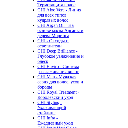
Термозащита волос
CHI Aloe Vera - Линия
для всех типов
кудрявых волос
CHI Argan Oil - На
основе масла Арганы и
дерева Моринга
CHI - Оксиды и
осветлители
CHI Deep Brilliance -
Глубокое увлажнение и
блеск
CHI Enviro - Система
разглаживания волос
CHI Man - Мужская
серия для волос, усов и
бороды
CHI Royal Treatment -
Королевский уход
CHI Styling -
Ухаживающий
стайлинг
CHI Infra -
Ежедневный уход