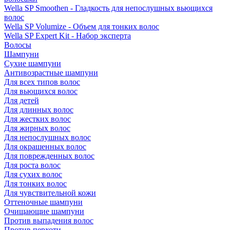
Wella SP Smoothen - Гладкость для непослушных вьющихся
волос
Wella SP Volumize - Объем для тонких волос
Wella SP Expert Kit - Набор эксперта
Волосы
Шампуни
Сухие шампуни
Антивозрастные шампуни
Для всех типов волос
Для вьющихся волос
Для детей
Для длинных волос
Для жестких волос
Для жирных волос
Для непослушных волос
Для окрашенных волос
Для поврежденных волос
Для роста волос
Для сухих волос
Для тонких волос
Для чувствительной кожи
Оттеночные шампуни
Очищающие шампуни
Против выпадения волос
Против перхоти