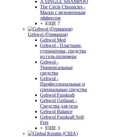
A SINGLE SHAMPOO
The Circle Chronicles -
Маски с мгновенным
эффектом
+ ЕЩЕ 7
Gehwol (Германия)
Gehwol Med
Gehwol - Пластыри,
супинаторы, средства
из гель-полимера
Gehwol -
Универсальные
средства
Gehwol -
Профессиональные и
специальные средства
Gehwol Fusskraft
Gehwol Gerlasan -
Средства для тела
Gehwol Balance
Gehwol Fusskraft Soft
Feet
+ ЕЩЕ 3