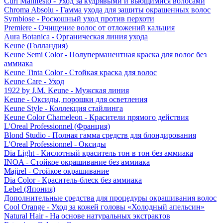
Curl Manifesto - Уход за кудрявыми и вьющимися волосами
Chroma Absolu - Гамма ухода для защиты окрашенных волос
Symbiose - Роскошный уход против перхоти
Premiere - Очищение волос от отложений кальция
Aura Botanica - Органическая линия ухода
Keune (Голландия)
Keune Semi Color - Полуперманентная краска для волос без
аммиака
Keune Tinta Color - Стойкая краска для волос
Keune Care - Уход
1922 by J.M. Keune - Мужская линия
Keune - Оксиды, порошки для осветления
Keune Style - Коллекция стайлинга
Keune Color Chameleon - Красители прямого действия
L'Oreal Professionnel (Франция)
Blond Studio - Полная гамма средств для блондирования
L'Oreal Professionnel - Оксиды
Dia Light - Кислотный краситель тон в тон без аммиака
INOA - Стойкое окрашивание без аммиака
Majirel - Стойкое окрашивание
Dia Color - Краситель-блеск без аммиака
Lebel (Япония)
Дополнительные средства для процедуры окрашивания волос
Cool Orange - Уход за кожей головы «Холодный апельсин»
Natural Hair - На основе натуральных экстрактов