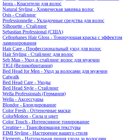
Igora - Красители для волос
Natural Styling - Химическая завивка волос
Osis - Стайлинг
Professionnelle - Укладочные средства для волос
Silhouette - Стайлинг
Sebastian Professional (США)
Cellophanes Hair Gloss - Тонирующая краска с эффектом
ламинирования
Hair Care - Профессиональный уход для волос
Hair Styling - Стайлинг для волос
Seb Man - Уход и стайлинг волос для мужчин
TIGI (Великобритания)
Bed Head for Men - Уход за волосами для мужчин
Catwalk
Bed Head Care - Уходы
Bed Head Style - Стайлинг
Wella Professionals (Германия)
Wella - Аксессуары
Blondor - Блондирование
Color Fresh - Оттеночные маски
ColorMotion - Сила и цвет
Color Touch - Интенсивное тонирование
Creatine+ - Трансформация текстуры
EIMI Styling - Настроение вашего стиля
Elements - Натуральная линия ухода за волосами