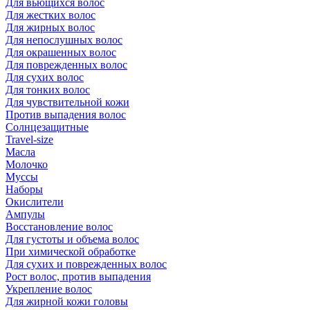
Для вьющихся волос
Для жестких волос
Для жирных волос
Для непослушных волос
Для окрашенных волос
Для поврежденных волос
Для сухих волос
Для тонких волос
Для чувствительной кожи
Против выпадения волос
Солнцезащитные
Travel-size
Масла
Молочко
Муссы
Наборы
Окислители
Ампулы
Восстановление волос
Для густоты и объема волос
При химической обработке
Для сухих и поврежденных волос
Рост волос, против выпадения
Укрепление волос
Для жирной кожи головы