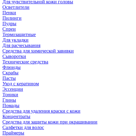
Для чувствительной кожи головы
Осветлители
Пенки
Пилинги
Пудры
Спреи
Термозащитные
Для укладки
Для расчесывания
Средства для химической завивки
Сыворотки
Технические средства
Флюиды
Скрабы
Пасты
Уход с кератином
Эссенции
Тоники
Глины
Помады
Средства для удаления краски с кожи
Концентраты
Средства для защиты кожи при окрашивании
Салфетки для волос
Праймеры