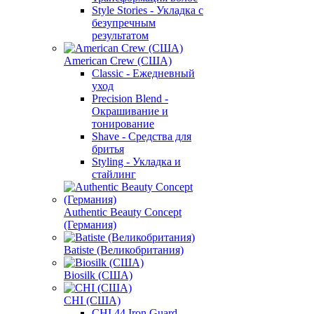
Style Stories - Укладка с
безупречным
результатом
American Crew (США)
Classic - Ежедневный
уход
Precision Blend -
Окрашивание и
тонирование
Shave - Средства для
бритья
Styling - Укладка и
стайлинг
Authentic Beauty Concept
(Германия)
Batiste (Великобритания)
Biosilk (США)
CHI (США)
CHI 44 Iron Guard -