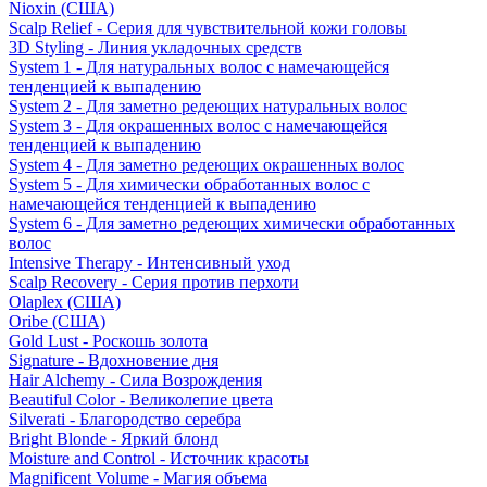
Nioxin (США)
Scalp Relief - Серия для чувствительной кожи головы
3D Styling - Линия укладочных средств
System 1 - Для натуральных волос с намечающейся
тенденцией к выпадению
System 2 - Для заметно редеющих натуральных волос
System 3 - Для окрашенных волос с намечающейся
тенденцией к выпадению
System 4 - Для заметно редеющих окрашенных волос
System 5 - Для химически обработанных волос с
намечающейся тенденцией к выпадению
System 6 - Для заметно редеющих химически обработанных
волос
Intensive Therapy - Интенсивный уход
Scalp Recovery - Серия против перхоти
Olaplex (США)
Oribe (США)
Gold Lust - Роскошь золота
Signature - Вдохновение дня
Hair Alchemy - Сила Возрождения
Beautiful Color - Великолепие цвета
Silverati - Благородство серебра
Bright Blonde - Яркий блонд
Moisture and Control - Источник красоты
Magnificent Volume - Магия объема