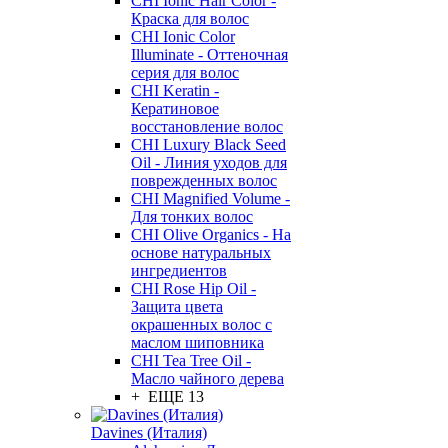
CHI Ionic Hair Color -
Краска для волос
CHI Ionic Color
Illuminate - Оттеночная
серия для волос
CHI Keratin -
Кератиновое
восстановление волос
CHI Luxury Black Seed
Oil - Линия уходов для
поврежденных волос
CHI Magnified Volume -
Для тонких волос
CHI Olive Organics - На
основе натуральных
ингредиентов
CHI Rose Hip Oil -
Защита цвета
окрашенных волос с
маслом шиповника
CHI Tea Tree Oil -
Масло чайного дерева
+ ЕЩЕ 13
Davines (Италия)