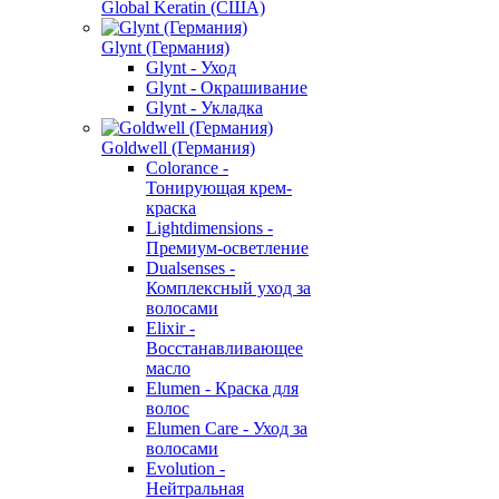
Global Keratin (США)
Glynt (Германия)
Glynt - Уход
Glynt - Окрашивание
Glynt - Укладка
Goldwell (Германия)
Colorance -
Тонирующая крем-
краска
Lightdimensions -
Премиум-осветление
Dualsenses -
Комплексный уход за
волосами
Elixir -
Восстанавливающее
масло
Elumen - Краска для
волос
Elumen Care - Уход за
волосами
Evolution -
Нейтральная