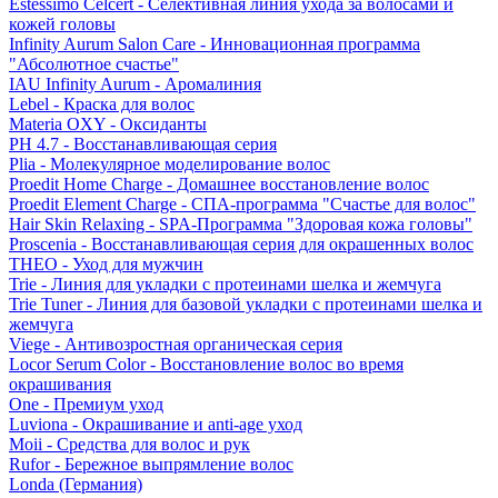
Estessimo Celcert - Селективная линия ухода за волосами и
кожей головы
Infinity Aurum Salon Care - Инновационная программа
"Абсолютное счастье"
IAU Infinity Aurum - Аромалиния
Lebel - Краска для волос
Materia OXY - Оксиданты
PH 4.7 - Восстанавливающая серия
Plia - Молекулярное моделирование волос
Proedit Home Charge - Домашнее восстановление волос
Proedit Element Charge - СПА-программа "Счастье для волос"
Hair Skin Relaxing - SPA-Программа "Здоровая кожа головы"
Proscenia - Восстанавливающая серия для окрашенных волос
THEO - Уход для мужчин
Trie - Линия для укладки с протеинами шелка и жемчуга
Trie Tuner - Линия для базовой укладки с протеинами шелка и
жемчуга
Viege - Антивозростная органическая серия
Locor Serum Color - Восстановление волос во время
окрашивания
One - Премиум уход
Luviona - Окрашивание и anti-age уход
Moii - Средства для волос и рук
Rufor - Бережное выпрямление волос
Londa (Германия)