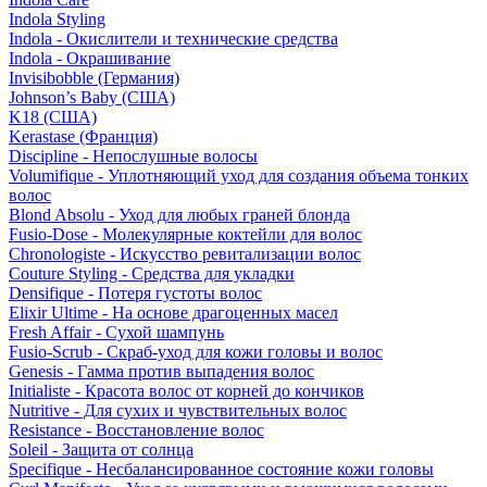
Indola Styling
Indola - Окислители и технические средства
Indola - Окрашивание
Invisibobble (Германия)
Johnson’s Baby (США)
K18 (США)
Kerastase (Франция)
Discipline - Непослушные волосы
Volumifique - Уплотняющий уход для создания объема тонких
волос
Blond Absolu - Уход для любых граней блонда
Fusio-Dose - Молекулярные коктейли для волос
Chronologiste - Искусство ревитализации волос
Couture Styling - Средства для укладки
Densifique - Потеря густоты волос
Elixir Ultime - На основе драгоценных масел
Fresh Affair - Сухой шампунь
Fusio-Scrub - Скраб-уход для кожи головы и волос
Genesis - Гамма против выпадения волос
Initialiste - Красота волос от корней до кончиков
Nutritive - Для сухих и чувствительных волос
Resistance - Восстановление волос
Soleil - Защита от солнца
Specifique - Несбалансированное состояние кожи головы