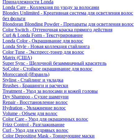
Принадлежности Londa
Londa Care - Коллекция по уходу за волосами
Blondes Unlimited - Креативная система для осветления волос
без фольги
Blondoran Blonding Powder - Препараты для осветления волос
Color Switch - Оттеночная краска прямого действия
Curl & Londa Form - Текстурирование
Londa Color - Окрашивание для волос
Londa Style - Новая коллекция стайлинга
Color Tune - Экспресс-тонер для волос
Matrix (США)
Super Sync - Щелочной безаммиачный краситель
SoColor - Стойкое окрашивание для волос
Moroccanoil (Израиль)
Styling - Стайлинг и укладка
Brushes - Брашинги и расчески
Treatment - Уход за волосами и кожей головы
Dry Shampoo - Сухие шампуни
Repair - Восстановление волос
Hydration - Увлажнение волос
Volume - Объем для волос
Color Care - Уход для окрашенных волос
Frizz Control - Разглаживание
Curl - Уход для кудрявых волос
Color Depositing Mask - Тонирующие маски