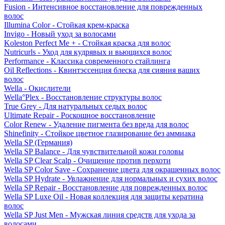
Fusion - Интенсивное восстановление для поврежденных
волос
Illumina Color - Стойкая крем-краска
Invigo - Новый уход за волосами
Koleston Perfect Me + - Стойкая краска для волос
Nutricurls - Уход для кудрявых и вьющихся волос
Performance - Классика современного стайлинга
Oil Reflections - Квинтэссенция блеска для сияния ваших
волос
Wella - Окислители
Wella°Plex - Восстановление структуры волос
True Grey - Для натуральных седых волос
Ultimate Repair - Роскошное восстановление
Color Renew - Удаление пигмента без вреда для волос
Shinefinity - Стойкое цветное глазирование без аммиака
Wella SP (Германия)
Wella SP Balance - Для чувствительной кожи головы
Wella SP Clear Scalp - Очищение против перхоти
Wella SP Color Save - Сохранение цвета для окрашенных волос
Wella SP Hydrate - Увлажнение для нормальных и сухих волос
Wella SP Repair - Восстановление для поврежденных волос
Wella SP Luxe Oil - Новая коллекция для защиты кератина
волос
Wella SP Just Men - Мужская линия средств для ухода за
волосами