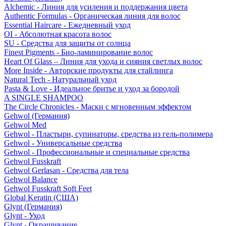
Alchemic - Линия для усиления и поддержания цвета
Authentic Formulas - Органическая линия для волос
Essential Haircare - Eжедневный уход
OI - Абсолютная красота волос
SU - Средства для защиты от солнца
Finest Pigments - Био-ламинирование волос
Heart Of Glass – Линия для ухода и сияния светлых волос
More Inside - Авторские продукты для стайлинга
Natural Tech - Натуральный уход
Pasta & Love - Идеальное бритье и уход за бородой
A SINGLE SHAMPOO
The Circle Chronicles - Маски с мгновенным эффектом
Gehwol (Германия)
Gehwol Med
Gehwol - Пластыри, супинаторы, средства из гель-полимера
Gehwol - Универсальные средства
Gehwol - Профессиональные и специальные средства
Gehwol Fusskraft
Gehwol Gerlasan - Средства для тела
Gehwol Balance
Gehwol Fusskraft Soft Feet
Global Keratin (США)
Glynt (Германия)
Glynt - Уход
Glynt - Окрашивание