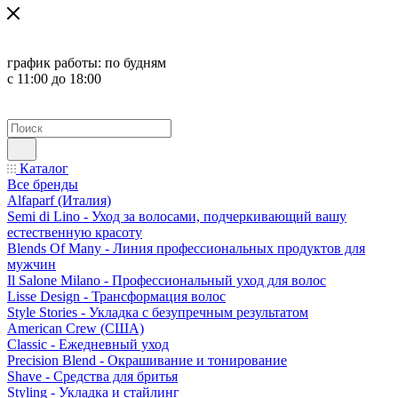
график работы:
по будням
с 11:00 до 18:00
Каталог
Все бренды
Alfaparf (Италия)
Semi di Lino - Уход за волосами, подчеркивающий вашу
естественную красоту
Blends Of Many - Линия профессиональных продуктов для
мужчин
Il Salone Milano - Профессиональный уход для волос
Lisse Design - Трансформация волос
Style Stories - Укладка с безупречным результатом
American Crew (США)
Classic - Ежедневный уход
Precision Blend - Окрашивание и тонирование
Shave - Средства для бритья
Styling - Укладка и стайлинг