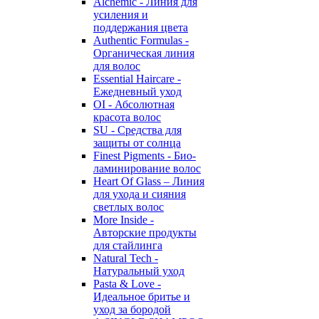
Alchemic - Линия для
усиления и
поддержания цвета
Authentic Formulas -
Органическая линия
для волос
Essential Haircare -
Eжедневный уход
OI - Абсолютная
красота волос
SU - Средства для
защиты от солнца
Finest Pigments - Био-
ламинирование волос
Heart Of Glass – Линия
для ухода и сияния
светлых волос
More Inside -
Авторские продукты
для стайлинга
Natural Tech -
Натуральный уход
Pasta & Love -
Идеальное бритье и
уход за бородой