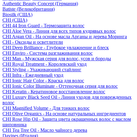
Authentic Beauty Concept (Германия)
Batiste (Великобритания)
Biosilk (США)
CHI (США)
CHI 44 Iron Guard - Термозащита волос
CHI Aloe Vera - Линия для всех типов кудрявых волос
CHI Argan Oil - На основе масла Арганы и дерева Моринга
CHI - Оксиды и осветлители
CHI Deep Brilliance - Глубокое увлажнение и блеск
CHI Enviro - Система разглаживания волос
CHI Man - Мужская серия для волос, усов и бороды
CHI Royal Treatment - Королевский уход
CHI Styling - Ухаживающий стайлинг
CHI Infra - Ежедневный уход
CHI Ionic Hair Color - Краска для волос
CHI Ionic Color Illuminate - Оттеночная серия для волос
CHI Keratin - Кератиновое восстановление волос
CHI Luxury Black Seed Oil - Линия уходов для поврежденных
волос
CHI Magnified Volume - Для тонких волос
CHI Olive Organics - На основе натуральных ингредиентов
CHI Rose Hip Oil - Защита цвета окрашенных волос с маслом
шиповника
CHI Tea Tree Oil - Масло чайного дерева
Davines (Италия)