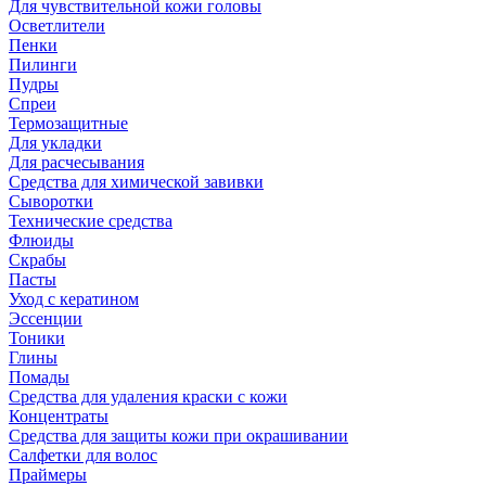
Для чувствительной кожи головы
Осветлители
Пенки
Пилинги
Пудры
Спреи
Термозащитные
Для укладки
Для расчесывания
Средства для химической завивки
Сыворотки
Технические средства
Флюиды
Скрабы
Пасты
Уход с кератином
Эссенции
Тоники
Глины
Помады
Средства для удаления краски с кожи
Концентраты
Средства для защиты кожи при окрашивании
Салфетки для волос
Праймеры