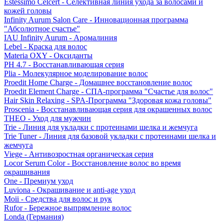
Estessimo Celcert - Селективная линия ухода за волосами и
кожей головы
Infinity Aurum Salon Care - Инновационная программа
"Абсолютное счастье"
IAU Infinity Aurum - Аромалиния
Lebel - Краска для волос
Materia OXY - Оксиданты
PH 4.7 - Восстанавливающая серия
Plia - Молекулярное моделирование волос
Proedit Home Charge - Домашнее восстановление волос
Proedit Element Charge - СПА-программа "Счастье для волос"
Hair Skin Relaxing - SPA-Программа "Здоровая кожа головы"
Proscenia - Восстанавливающая серия для окрашенных волос
THEO - Уход для мужчин
Trie - Линия для укладки с протеинами шелка и жемчуга
Trie Tuner - Линия для базовой укладки с протеинами шелка и
жемчуга
Viege - Антивозростная органическая серия
Locor Serum Color - Восстановление волос во время
окрашивания
One - Премиум уход
Luviona - Окрашивание и anti-age уход
Moii - Средства для волос и рук
Rufor - Бережное выпрямление волос
Londa (Германия)