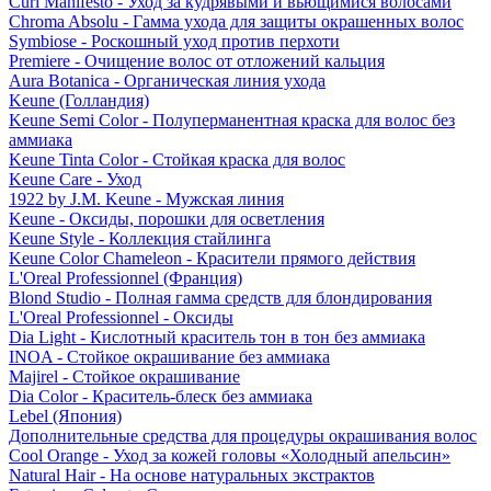
Curl Manifesto - Уход за кудрявыми и вьющимися волосами
Chroma Absolu - Гамма ухода для защиты окрашенных волос
Symbiose - Роскошный уход против перхоти
Premiere - Очищение волос от отложений кальция
Aura Botanica - Органическая линия ухода
Keune (Голландия)
Keune Semi Color - Полуперманентная краска для волос без
аммиака
Keune Tinta Color - Стойкая краска для волос
Keune Care - Уход
1922 by J.M. Keune - Мужская линия
Keune - Оксиды, порошки для осветления
Keune Style - Коллекция стайлинга
Keune Color Chameleon - Красители прямого действия
L'Oreal Professionnel (Франция)
Blond Studio - Полная гамма средств для блондирования
L'Oreal Professionnel - Оксиды
Dia Light - Кислотный краситель тон в тон без аммиака
INOA - Стойкое окрашивание без аммиака
Majirel - Стойкое окрашивание
Dia Color - Краситель-блеск без аммиака
Lebel (Япония)
Дополнительные средства для процедуры окрашивания волос
Cool Orange - Уход за кожей головы «Холодный апельсин»
Natural Hair - На основе натуральных экстрактов