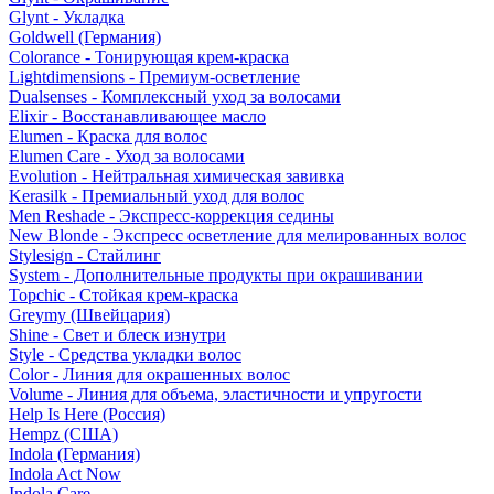
Glynt - Укладка
Goldwell (Германия)
Colorance - Тонирующая крем-краска
Lightdimensions - Премиум-осветление
Dualsenses - Комплексный уход за волосами
Elixir - Восстанавливающее масло
Elumen - Краска для волос
Elumen Care - Уход за волосами
Evolution - Нейтральная химическая завивка
Kerasilk - Премиальный уход для волос
Men Reshade - Экспресс-коррекция седины
New Blonde - Экспресс осветление для мелированных волос
Stylesign - Стайлинг
System - Дополнительные продукты при окрашивании
Topchic - Стойкая крем-краска
Greymy (Швейцария)
Shine - Свет и блеск изнутри
Style - Средства укладки волос
Color - Линия для окрашенных волос
Volume - Линия для объема, эластичности и упругости
Help Is Here (Россия)
Hempz (США)
Indola (Германия)
Indola Act Now
Indola Care