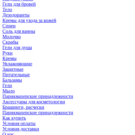
Гели для бровей
Тело
Дезодоранты
Кремы для ухода за кожей
Спреи
Соль для ванны
Молочко
Скрабы
Гели для душа
Руки
Кремы
Увлажняющие
Защитные
Питательные
Бальзамы
Гели
Мыло
Парикмахерские принадлежности
Аксессуары для косметологии
Брашинги, расчески
Парикмахерские принадлежности
Как купить
Условия оплаты
Условия доставки
О нас