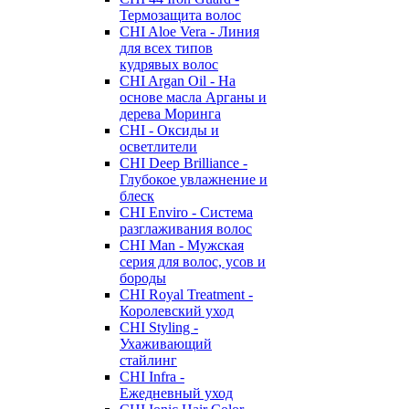
Термозащита волос
CHI Aloe Vera - Линия
для всех типов
кудрявых волос
CHI Argan Oil - На
основе масла Арганы и
дерева Моринга
CHI - Оксиды и
осветлители
CHI Deep Brilliance -
Глубокое увлажнение и
блеск
CHI Enviro - Система
разглаживания волос
CHI Man - Мужская
серия для волос, усов и
бороды
CHI Royal Treatment -
Королевский уход
CHI Styling -
Ухаживающий
стайлинг
CHI Infra -
Ежедневный уход