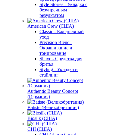
Style Stories - Укладка с
безупречным
результатом
American Crew (США)
Classic - Ежедневный
уход
Precision Blend -
Окрашивание и
тонирование
Shave - Средства для
бритья
Styling - Укладка и
стайлинг
Authentic Beauty Concept
(Германия)
Batiste (Великобритания)
Biosilk (США)
CHI (США)
CHI 44 Iron Guard -