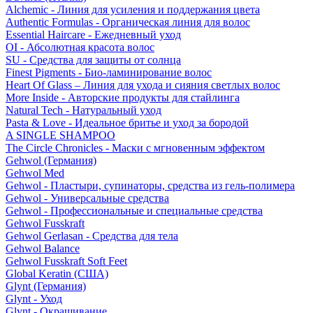
Alchemic - Линия для усиления и поддержания цвета
Authentic Formulas - Органическая линия для волос
Essential Haircare - Eжедневный уход
OI - Абсолютная красота волос
SU - Средства для защиты от солнца
Finest Pigments - Био-ламинирование волос
Heart Of Glass – Линия для ухода и сияния светлых волос
More Inside - Авторские продукты для стайлинга
Natural Tech - Натуральный уход
Pasta & Love - Идеальное бритье и уход за бородой
A SINGLE SHAMPOO
The Circle Chronicles - Маски с мгновенным эффектом
Gehwol (Германия)
Gehwol Med
Gehwol - Пластыри, супинаторы, средства из гель-полимера
Gehwol - Универсальные средства
Gehwol - Профессиональные и специальные средства
Gehwol Fusskraft
Gehwol Gerlasan - Средства для тела
Gehwol Balance
Gehwol Fusskraft Soft Feet
Global Keratin (США)
Glynt (Германия)
Glynt - Уход
Glynt - Окрашивание