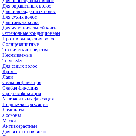
Для непослушных волос
Для окрашенных волос
Для поврежденных волос
Для сухих волос
Для тонких волос
Для чувствительной кожи
Оттеночные кондиционеры
Против выпадения волос
Солнцезащитные
Технические средства
Несмываемые
Travel-size
Для седых волос
Кремы
Лаки
Сильная фиксация
Слабая фиксация
Средняя фиксация
Ультрасильная фиксация
Подвижная фиксация
Ламинаты
Лосьоны
Маски
Антивозрастные
Для всех типов волос