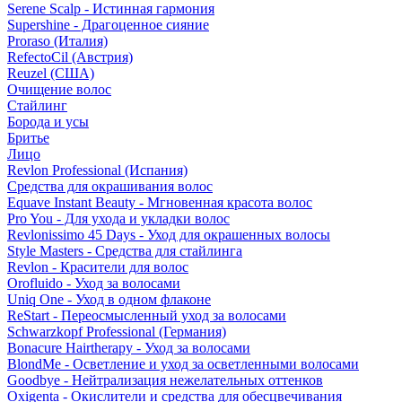
Serene Scalp - Истинная гармония
Supershine - Драгоценное сияние
Proraso (Италия)
RefectoCil (Австрия)
Reuzel (США)
Очищение волос
Стайлинг
Борода и усы
Бритье
Лицо
Revlon Professional (Испания)
Средства для окрашивания волос
Equave Instant Beauty - Мгновенная красота волос
Pro You - Для ухода и укладки волос
Revlonissimo 45 Days - Уход для окрашенных волосы
Style Masters - Средства для стайлинга
Revlon - Красители для волос
Orofluido - Уход за волосами
Uniq One - Уход в одном флаконе
ReStart - Переосмысленный уход за волосами
Schwarzkopf Professional (Германия)
Bonacure Hairtherapy - Уход за волосами
BlondMe - Осветление и уход за осветленными волосами
Goodbye - Нейтрализация нежелательных оттенков
Oxigenta - Окислители и средства для обесцвечивания