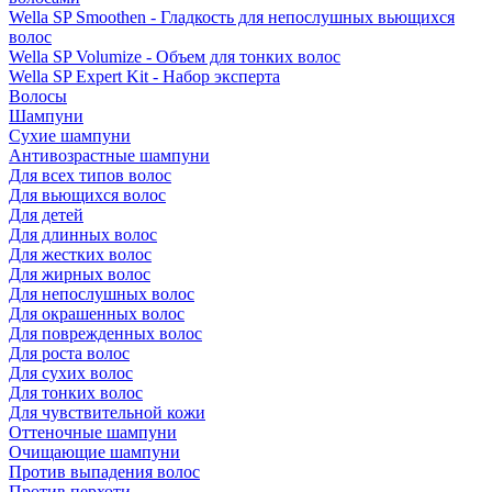
Wella SP Smoothen - Гладкость для непослушных вьющихся
волос
Wella SP Volumize - Объем для тонких волос
Wella SP Expert Kit - Набор эксперта
Волосы
Шампуни
Сухие шампуни
Антивозрастные шампуни
Для всех типов волос
Для вьющихся волос
Для детей
Для длинных волос
Для жестких волос
Для жирных волос
Для непослушных волос
Для окрашенных волос
Для поврежденных волос
Для роста волос
Для сухих волос
Для тонких волос
Для чувствительной кожи
Оттеночные шампуни
Очищающие шампуни
Против выпадения волос
Против перхоти