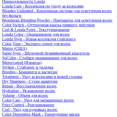
Принадлежности Londa
Londa Care - Коллекция по уходу за волосами
Blondes Unlimited - Креативная система для осветления волос
без фольги
Blondoran Blonding Powder - Препараты для осветления волос
Color Switch - Оттеночная краска прямого действия
Curl & Londa Form - Текстурирование
Londa Color - Окрашивание для волос
Londa Style - Новая коллекция стайлинга
Color Tune - Экспресс-тонер для волос
Matrix (США)
Super Sync - Щелочной безаммиачный краситель
SoColor - Стойкое окрашивание для волос
Moroccanoil (Израиль)
Styling - Стайлинг и укладка
Brushes - Брашинги и расчески
Treatment - Уход за волосами и кожей головы
Dry Shampoo - Сухие шампуни
Repair - Восстановление волос
Hydration - Увлажнение волос
Volume - Объем для волос
Color Care - Уход для окрашенных волос
Frizz Control - Разглаживание
Curl - Уход для кудрявых волос
Color Depositing Mask - Тонирующие маски