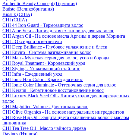
Authentic Beauty Concept (Германия)
Batiste (Великобритания)
Biosilk (США)
CHI (США)
CHI 44 Iron Guard - Термозащита волос
CHI Aloe Vera - Линия для всех типов кудрявых волос
CHI Argan Oil - На основе масла Арганы и дерева Моринга
CHI - Оксиды и осветлители
CHI Deep Brilliance - Глубокое увлажнение и блеск
CHI Enviro - Система разглаживания волос
CHI Man - Мужская серия для волос, усов и бороды
CHI Royal Treatment - Королевский уход
CHI Styling - Ухаживающий стайлинг
CHI Infra - Ежедневный уход
CHI Ionic Hair Color - Краска для волос
CHI Ionic Color Illuminate - Оттеночная серия для волос
CHI Keratin - Кератиновое восстановление волос
CHI Luxury Black Seed Oil - Линия уходов для поврежденных
волос
CHI Magnified Volume - Для тонких волос
CHI Olive Organics - На основе натуральных ингредиентов
CHI Rose Hip Oil - Защита цвета окрашенных волос с маслом
шиповника
CHI Tea Tree Oil - Масло чайного дерева
Davines (Италия)