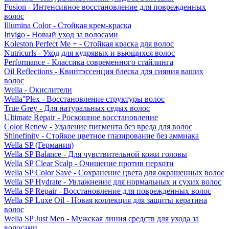
Fusion - Интенсивное восстановление для поврежденных
волос
Illumina Color - Стойкая крем-краска
Invigo - Новый уход за волосами
Koleston Perfect Me + - Стойкая краска для волос
Nutricurls - Уход для кудрявых и вьющихся волос
Performance - Классика современного стайлинга
Oil Reflections - Квинтэссенция блеска для сияния ваших
волос
Wella - Окислители
Wella°Plex - Восстановление структуры волос
True Grey - Для натуральных седых волос
Ultimate Repair - Роскошное восстановление
Color Renew - Удаление пигмента без вреда для волос
Shinefinity - Стойкое цветное глазирование без аммиака
Wella SP (Германия)
Wella SP Balance - Для чувствительной кожи головы
Wella SP Clear Scalp - Очищение против перхоти
Wella SP Color Save - Сохранение цвета для окрашенных волос
Wella SP Hydrate - Увлажнение для нормальных и сухих волос
Wella SP Repair - Восстановление для поврежденных волос
Wella SP Luxe Oil - Новая коллекция для защиты кератина
волос
Wella SP Just Men - Мужская линия средств для ухода за
волосами