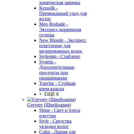
химическая завивка
Kerasilk -
Премиальный уход для
волос
Men Reshade -
Экспресс-коррекция
седины
New Blonde - Экспресс
осветление для
мелированных волос
Stylesign - Стайлинг
System -
Дополнительные
продукты при
окрашивании
Topchic - Стойкая
крем-краска
+ ЕЩЕ 8
Greymy (Швейцария)
Shine - Свет и блеск
изнутри
Style - Средства
укладки волос
Color - Линия для