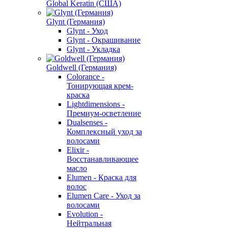
Global Keratin (США)
Glynt (Германия)
Glynt - Уход
Glynt - Окрашивание
Glynt - Укладка
Goldwell (Германия)
Colorance -
Тонирующая крем-
краска
Lightdimensions -
Премиум-осветление
Dualsenses -
Комплексный уход за
волосами
Elixir -
Восстанавливающее
масло
Elumen - Краска для
волос
Elumen Care - Уход за
волосами
Evolution -
Нейтральная