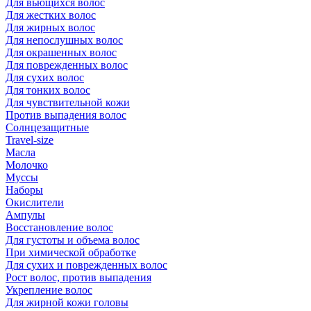
Для вьющихся волос
Для жестких волос
Для жирных волос
Для непослушных волос
Для окрашенных волос
Для поврежденных волос
Для сухих волос
Для тонких волос
Для чувствительной кожи
Против выпадения волос
Солнцезащитные
Travel-size
Масла
Молочко
Муссы
Наборы
Окислители
Ампулы
Восстановление волос
Для густоты и объема волос
При химической обработке
Для сухих и поврежденных волос
Рост волос, против выпадения
Укрепление волос
Для жирной кожи головы