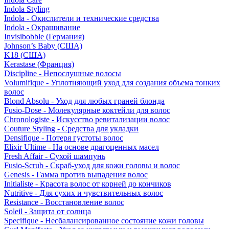
Indola Styling
Indola - Окислители и технические средства
Indola - Окрашивание
Invisibobble (Германия)
Johnson’s Baby (США)
K18 (США)
Kerastase (Франция)
Discipline - Непослушные волосы
Volumifique - Уплотняющий уход для создания объема тонких
волос
Blond Absolu - Уход для любых граней блонда
Fusio-Dose - Молекулярные коктейли для волос
Chronologiste - Искусство ревитализации волос
Couture Styling - Средства для укладки
Densifique - Потеря густоты волос
Elixir Ultime - На основе драгоценных масел
Fresh Affair - Сухой шампунь
Fusio-Scrub - Скраб-уход для кожи головы и волос
Genesis - Гамма против выпадения волос
Initialiste - Красота волос от корней до кончиков
Nutritive - Для сухих и чувствительных волос
Resistance - Восстановление волос
Soleil - Защита от солнца
Specifique - Несбалансированное состояние кожи головы