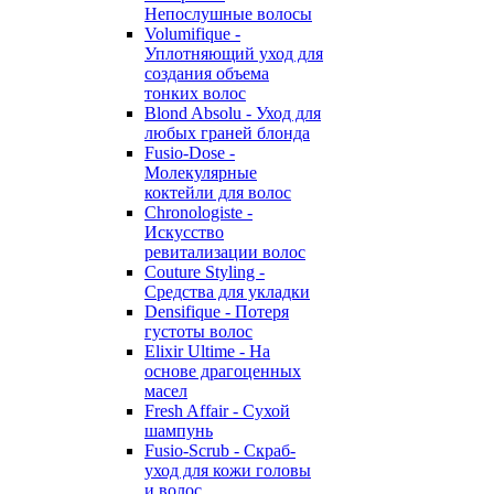
Непослушные волосы
Volumifique -
Уплотняющий уход для
создания объема
тонких волос
Blond Absolu - Уход для
любых граней блонда
Fusio-Dose -
Молекулярные
коктейли для волос
Chronologiste -
Искусство
ревитализации волос
Couture Styling -
Средства для укладки
Densifique - Потеря
густоты волос
Elixir Ultime - На
основе драгоценных
масел
Fresh Affair - Сухой
шампунь
Fusio-Scrub - Скраб-
уход для кожи головы
и волос