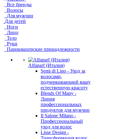
Все бренды
Волосы
Для мужчин
Для детей
Ноги
Лицо
Тело
Руки
Парикмахерские принадлежности
Alfaparf (Италия)
Semi di Lino - Уход за
волосами,
подчеркивающий вашу
естественную красоту
Blends Of Many -
Линия
профессиональных
продуктов для мужчин
Il Salone Milano -
Профессиональный
уход для волос
Lisse Design -
Трансформация волос