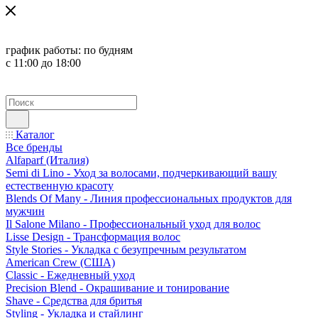
график работы:
по будням
с 11:00 до 18:00
Каталог
Все бренды
Alfaparf (Италия)
Semi di Lino - Уход за волосами, подчеркивающий вашу
естественную красоту
Blends Of Many - Линия профессиональных продуктов для
мужчин
Il Salone Milano - Профессиональный уход для волос
Lisse Design - Трансформация волос
Style Stories - Укладка с безупречным результатом
American Crew (США)
Classic - Ежедневный уход
Precision Blend - Окрашивание и тонирование
Shave - Средства для бритья
Styling - Укладка и стайлинг