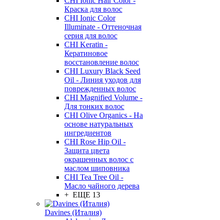
CHI Ionic Hair Color -
Краска для волос
CHI Ionic Color
Illuminate - Оттеночная
серия для волос
CHI Keratin -
Кератиновое
восстановление волос
CHI Luxury Black Seed
Oil - Линия уходов для
поврежденных волос
CHI Magnified Volume -
Для тонких волос
CHI Olive Organics - На
основе натуральных
ингредиентов
CHI Rose Hip Oil -
Защита цвета
окрашенных волос с
маслом шиповника
CHI Tea Tree Oil -
Масло чайного дерева
+ ЕЩЕ 13
Davines (Италия)