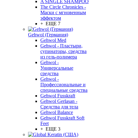
A SINGLE SHAMPOO
The Circle Chronicles -
Маски с мгновенным
эффектом
+ ЕЩЕ 7
Gehwol (Германия)
Gehwol Med
Gehwol - Пластыри,
супинаторы, средства
из гель-полимера
Gehwol -
Универсальные
средства
Gehwol -
Профессиональные и
специальные средства
Gehwol Fusskraft
Gehwol Gerlasan -
Средства для тела
Gehwol Balance
Gehwol Fusskraft Soft
Feet
+ ЕЩЕ 3