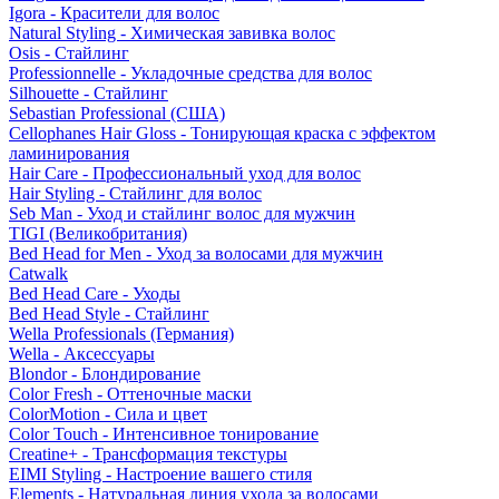
Igora - Красители для волос
Natural Styling - Химическая завивка волос
Osis - Стайлинг
Professionnelle - Укладочные средства для волос
Silhouette - Стайлинг
Sebastian Professional (США)
Cellophanes Hair Gloss - Тонирующая краска с эффектом
ламинирования
Hair Care - Профессиональный уход для волос
Hair Styling - Стайлинг для волос
Seb Man - Уход и стайлинг волос для мужчин
TIGI (Великобритания)
Bed Head for Men - Уход за волосами для мужчин
Catwalk
Bed Head Care - Уходы
Bed Head Style - Стайлинг
Wella Professionals (Германия)
Wella - Аксессуары
Blondor - Блондирование
Color Fresh - Оттеночные маски
ColorMotion - Сила и цвет
Color Touch - Интенсивное тонирование
Creatine+ - Трансформация текстуры
EIMI Styling - Настроение вашего стиля
Elements - Натуральная линия ухода за волосами