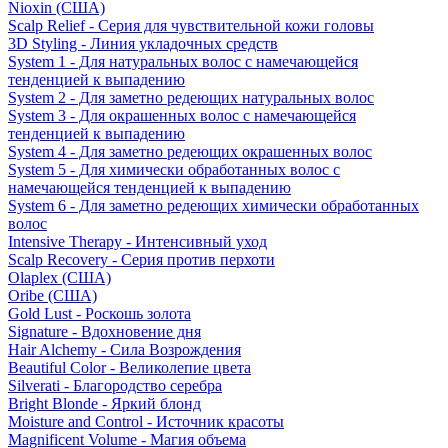
Nioxin (США)
Scalp Relief - Серия для чувствительной кожи головы
3D Styling - Линия укладочных средств
System 1 - Для натуральных волос с намечающейся
тенденцией к выпадению
System 2 - Для заметно редеющих натуральных волос
System 3 - Для окрашенных волос с намечающейся
тенденцией к выпадению
System 4 - Для заметно редеющих окрашенных волос
System 5 - Для химически обработанных волос с
намечающейся тенденцией к выпадению
System 6 - Для заметно редеющих химически обработанных
волос
Intensive Therapy - Интенсивный уход
Scalp Recovery - Серия против перхоти
Olaplex (США)
Oribe (США)
Gold Lust - Роскошь золота
Signature - Вдохновение дня
Hair Alchemy - Сила Возрождения
Beautiful Color - Великолепие цвета
Silverati - Благородство серебра
Bright Blonde - Яркий блонд
Moisture and Control - Источник красоты
Magnificent Volume - Магия объема