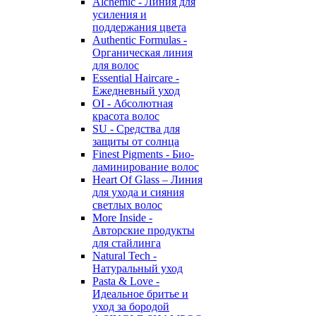
Alchemic - Линия для
усиления и
поддержания цвета
Authentic Formulas -
Органическая линия
для волос
Essential Haircare -
Eжедневный уход
OI - Абсолютная
красота волос
SU - Средства для
защиты от солнца
Finest Pigments - Био-
ламинирование волос
Heart Of Glass – Линия
для ухода и сияния
светлых волос
More Inside -
Авторские продукты
для стайлинга
Natural Tech -
Натуральный уход
Pasta & Love -
Идеальное бритье и
уход за бородой