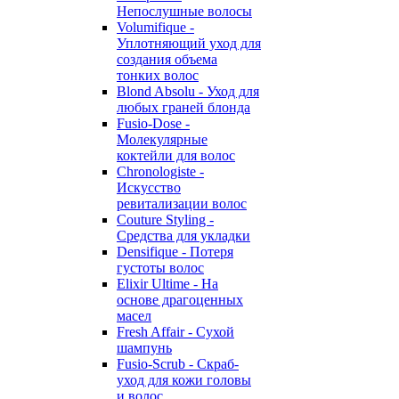
Непослушные волосы
Volumifique -
Уплотняющий уход для
создания объема
тонких волос
Blond Absolu - Уход для
любых граней блонда
Fusio-Dose -
Молекулярные
коктейли для волос
Chronologiste -
Искусство
ревитализации волос
Couture Styling -
Средства для укладки
Densifique - Потеря
густоты волос
Elixir Ultime - На
основе драгоценных
масел
Fresh Affair - Сухой
шампунь
Fusio-Scrub - Скраб-
уход для кожи головы
и волос