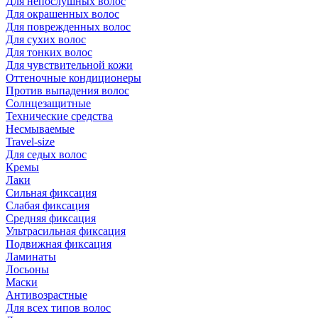
Для непослушных волос
Для окрашенных волос
Для поврежденных волос
Для сухих волос
Для тонких волос
Для чувствительной кожи
Оттеночные кондиционеры
Против выпадения волос
Солнцезащитные
Технические средства
Несмываемые
Travel-size
Для седых волос
Кремы
Лаки
Сильная фиксация
Слабая фиксация
Средняя фиксация
Ультрасильная фиксация
Подвижная фиксация
Ламинаты
Лосьоны
Маски
Антивозрастные
Для всех типов волос