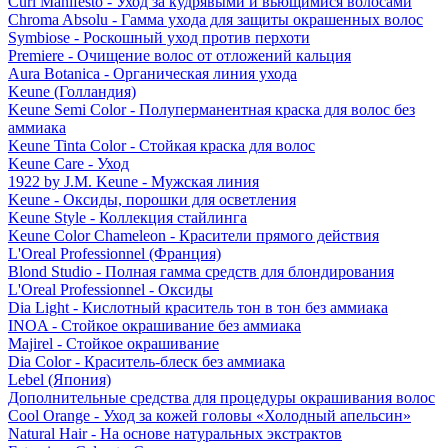
Curl Manifesto - Уход за кудрявыми и вьющимися волосами
Chroma Absolu - Гамма ухода для защиты окрашенных волос
Symbiose - Роскошный уход против перхоти
Premiere - Очищение волос от отложений кальция
Aura Botanica - Органическая линия ухода
Keune (Голландия)
Keune Semi Color - Полуперманентная краска для волос без
аммиака
Keune Tinta Color - Стойкая краска для волос
Keune Care - Уход
1922 by J.M. Keune - Мужская линия
Keune - Оксиды, порошки для осветления
Keune Style - Коллекция стайлинга
Keune Color Chameleon - Красители прямого действия
L'Oreal Professionnel (Франция)
Blond Studio - Полная гамма средств для блондирования
L'Oreal Professionnel - Оксиды
Dia Light - Кислотный краситель тон в тон без аммиака
INOA - Стойкое окрашивание без аммиака
Majirel - Стойкое окрашивание
Dia Color - Краситель-блеск без аммиака
Lebel (Япония)
Дополнительные средства для процедуры окрашивания волос
Cool Orange - Уход за кожей головы «Холодный апельсин»
Natural Hair - На основе натуральных экстрактов