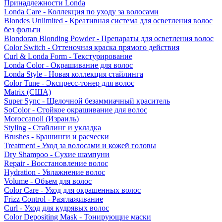
Принадлежности Londa
Londa Care - Коллекция по уходу за волосами
Blondes Unlimited - Креативная система для осветления волос
без фольги
Blondoran Blonding Powder - Препараты для осветления волос
Color Switch - Оттеночная краска прямого действия
Curl & Londa Form - Текстурирование
Londa Color - Окрашивание для волос
Londa Style - Новая коллекция стайлинга
Color Tune - Экспресс-тонер для волос
Matrix (США)
Super Sync - Щелочной безаммиачный краситель
SoColor - Стойкое окрашивание для волос
Moroccanoil (Израиль)
Styling - Стайлинг и укладка
Brushes - Брашинги и расчески
Treatment - Уход за волосами и кожей головы
Dry Shampoo - Сухие шампуни
Repair - Восстановление волос
Hydration - Увлажнение волос
Volume - Объем для волос
Color Care - Уход для окрашенных волос
Frizz Control - Разглаживание
Curl - Уход для кудрявых волос
Color Depositing Mask - Тонирующие маски