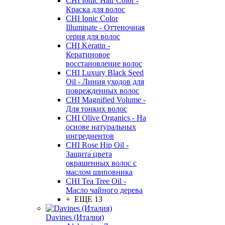
CHI Ionic Hair Color -
Краска для волос
CHI Ionic Color
Illuminate - Оттеночная
серия для волос
CHI Keratin -
Кератиновое
восстановление волос
CHI Luxury Black Seed
Oil - Линия уходов для
поврежденных волос
CHI Magnified Volume -
Для тонких волос
CHI Olive Organics - На
основе натуральных
ингредиентов
CHI Rose Hip Oil -
Защита цвета
окрашенных волос с
маслом шиповника
CHI Tea Tree Oil -
Масло чайного дерева
+ ЕЩЕ 13
Davines (Италия)