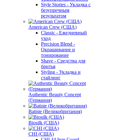
Style Stories - Укладка с
безупречным
результатом
American Crew (США)
Classic - Ежедневный
уход
Precision Blend -
Окрашивание и
тонирование
Shave - Средства для
бритья
Styling - Укладка и
стайлинг
Authentic Beauty Concept
(Германия)
Batiste (Великобритания)
Biosilk (США)
CHI (США)
CHI 44 Iron Guard -