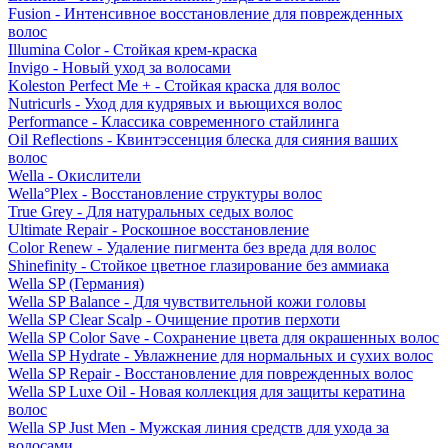
Fusion - Интенсивное восстановление для поврежденных
волос
Illumina Color - Стойкая крем-краска
Invigo - Новый уход за волосами
Koleston Perfect Me + - Стойкая краска для волос
Nutricurls - Уход для кудрявых и вьющихся волос
Performance - Классика современного стайлинга
Oil Reflections - Квинтэссенция блеска для сияния ваших
волос
Wella - Окислители
Wella°Plex - Восстановление структуры волос
True Grey - Для натуральных седых волос
Ultimate Repair - Роскошное восстановление
Color Renew - Удаление пигмента без вреда для волос
Shinefinity - Стойкое цветное глазирование без аммиака
Wella SP (Германия)
Wella SP Balance - Для чувствительной кожи головы
Wella SP Clear Scalp - Очищение против перхоти
Wella SP Color Save - Сохранение цвета для окрашенных волос
Wella SP Hydrate - Увлажнение для нормальных и сухих волос
Wella SP Repair - Восстановление для поврежденных волос
Wella SP Luxe Oil - Новая коллекция для защиты кератина
волос
Wella SP Just Men - Мужская линия средств для ухода за
волосами