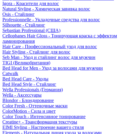
Igora - Красители для волос
Natural Styling - Химическая завивка волос
Osis - Стайлинг
Professionnelle - Укладочные средства для волос
Silhouette - Стайлинг
Sebastian Professional (США)
Cellophanes Hair Gloss - Тонирующая краска с эффектом
ламинирования
Hair Care - Профессиональный уход для волос
Hair Styling - Стайлинг для волос
Seb Man - Уход и стайлинг волос для мужчин
TIGI (Великобритания)
Bed Head for Men - Уход за волосами для мужчин
Catwalk
Bed Head Care - Уходы
Bed Head Style - Стайлинг
Wella Professionals (Германия)
Wella - Аксессуары
Blondor - Блондирование
Color Fresh - Оттеночные маски
ColorMotion - Сила и цвет
Color Touch - Интенсивное тонирование
Creatine+ - Трансформация текстуры
EIMI Styling - Настроение вашего стиля
Elements - Натуральная линия ухода за волосами