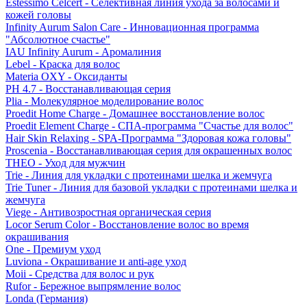
Estessimo Celcert - Селективная линия ухода за волосами и
кожей головы
Infinity Aurum Salon Care - Инновационная программа
"Абсолютное счастье"
IAU Infinity Aurum - Аромалиния
Lebel - Краска для волос
Materia OXY - Оксиданты
PH 4.7 - Восстанавливающая серия
Plia - Молекулярное моделирование волос
Proedit Home Charge - Домашнее восстановление волос
Proedit Element Charge - СПА-программа "Счастье для волос"
Hair Skin Relaxing - SPA-Программа "Здоровая кожа головы"
Proscenia - Восстанавливающая серия для окрашенных волос
THEO - Уход для мужчин
Trie - Линия для укладки с протеинами шелка и жемчуга
Trie Tuner - Линия для базовой укладки с протеинами шелка и
жемчуга
Viege - Антивозростная органическая серия
Locor Serum Color - Восстановление волос во время
окрашивания
One - Премиум уход
Luviona - Окрашивание и anti-age уход
Moii - Средства для волос и рук
Rufor - Бережное выпрямление волос
Londa (Германия)