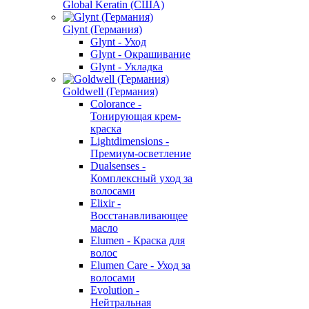
Global Keratin (США)
Glynt (Германия)
Glynt - Уход
Glynt - Окрашивание
Glynt - Укладка
Goldwell (Германия)
Colorance -
Тонирующая крем-
краска
Lightdimensions -
Премиум-осветление
Dualsenses -
Комплексный уход за
волосами
Elixir -
Восстанавливающее
масло
Elumen - Краска для
волос
Elumen Care - Уход за
волосами
Evolution -
Нейтральная