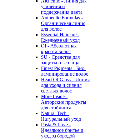
Alchemic - Линия для
усиления и
поддержания цвета
Authentic Formulas -
Органическая линия
для волос
Essential Haircare -
Eжедневный уход
OI - Абсолютная
красота волос
SU - Средства для
защиты от солнца
Finest Pigments - Био-
ламинирование волос
Heart Of Glass – Линия
для ухода и сияния
светлых волос
More Inside -
Авторские продукты
для стайлинга
Natural Tech -
Натуральный уход
Pasta & Love -
Идеальное бритье и
уход за бородой