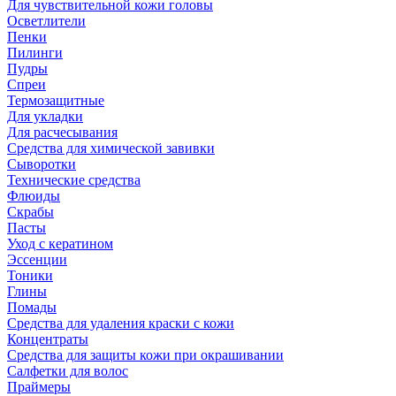
Для чувствительной кожи головы
Осветлители
Пенки
Пилинги
Пудры
Спреи
Термозащитные
Для укладки
Для расчесывания
Средства для химической завивки
Сыворотки
Технические средства
Флюиды
Скрабы
Пасты
Уход с кератином
Эссенции
Тоники
Глины
Помады
Средства для удаления краски с кожи
Концентраты
Средства для защиты кожи при окрашивании
Салфетки для волос
Праймеры