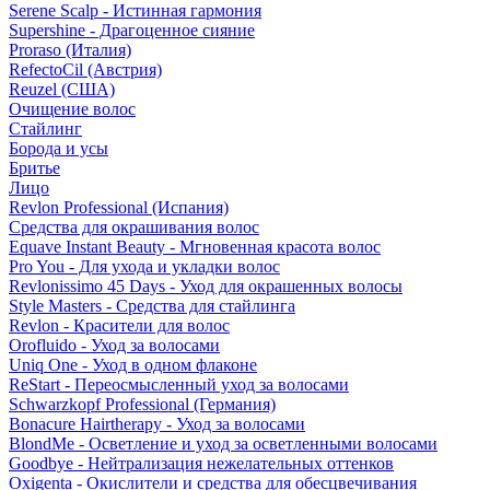
Serene Scalp - Истинная гармония
Supershine - Драгоценное сияние
Proraso (Италия)
RefectoCil (Австрия)
Reuzel (США)
Очищение волос
Стайлинг
Борода и усы
Бритье
Лицо
Revlon Professional (Испания)
Средства для окрашивания волос
Equave Instant Beauty - Мгновенная красота волос
Pro You - Для ухода и укладки волос
Revlonissimo 45 Days - Уход для окрашенных волосы
Style Masters - Средства для стайлинга
Revlon - Красители для волос
Orofluido - Уход за волосами
Uniq One - Уход в одном флаконе
ReStart - Переосмысленный уход за волосами
Schwarzkopf Professional (Германия)
Bonacure Hairtherapy - Уход за волосами
BlondMe - Осветление и уход за осветленными волосами
Goodbye - Нейтрализация нежелательных оттенков
Oxigenta - Окислители и средства для обесцвечивания