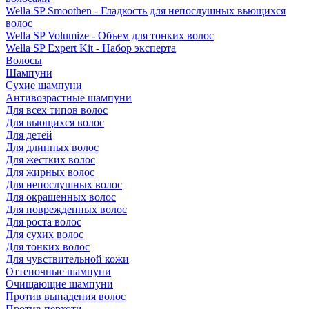
Wella SP Smoothen - Гладкость для непослушных вьющихся
волос
Wella SP Volumize - Объем для тонких волос
Wella SP Expert Kit - Набор эксперта
Волосы
Шампуни
Сухие шампуни
Антивозрастные шампуни
Для всех типов волос
Для вьющихся волос
Для детей
Для длинных волос
Для жестких волос
Для жирных волос
Для непослушных волос
Для окрашенных волос
Для поврежденных волос
Для роста волос
Для сухих волос
Для тонких волос
Для чувствительной кожи
Оттеночные шампуни
Очищающие шампуни
Против выпадения волос
Против перхоти