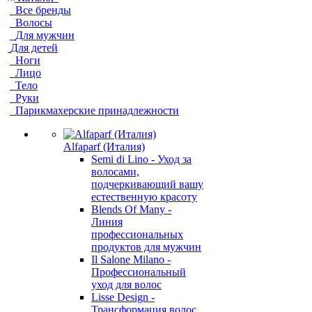
Все бренды
Волосы
Для мужчин
Для детей
Ноги
Лицо
Тело
Руки
Парикмахерские принадлежности
Alfaparf (Италия)
Semi di Lino - Уход за
волосами,
подчеркивающий вашу
естественную красоту
Blends Of Many -
Линия
профессиональных
продуктов для мужчин
Il Salone Milano -
Профессиональный
уход для волос
Lisse Design -
Трансформация волос