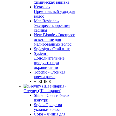
химическая завивка
Kerasilk -
Премиальный уход для
волос
Men Reshade -
Экспресс-коррекция
седины
New Blonde - Экспресс
осветление для
мелированных волос
Stylesign - Стайлинг
System -
Дополнительные
продукты при
окрашивании
Topchic - Стойкая
крем-краска
+ ЕЩЕ 8
Greymy (Швейцария)
Shine - Свет и блеск
изнутри
Style - Средства
укладки волос
Color - Линия для