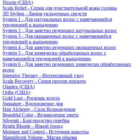
Nioxin (США)
Scalp Relief - Серия для чувствительной кожи головы
3D Styling - Линия укладочных средств
System 1 - Для натуральных волос с намечающейся
тенденцией к выпадению
System 2 - Для заметно редеющих натуральных волос
System 3 - Для окрашенных волос с намечающейся
тенденцией к выпадению
System 4 - Для заметно редеющих окрашенных волос
System 5 - Для химически обработанных волос с
намечающейся тенденцией к выпадению
System 6 - Для заметно редеющих химически обработанных
волос
Intensive Therapy - Интенсивный уход
Scalp Recovery - Серия против перхоти
Olaplex (США)
Oribe (США)
Gold Lust - Роскошь золота
Signature - Вдохновение дня
Hair Alchemy - Сила Возрождения
Beautiful Color - Великолепие цвета
Silverati - Благородство серебра
Bright Blonde - Яркий блонд
Moisture and Control - Источник красоты
Magnificent Volume - Магия объема