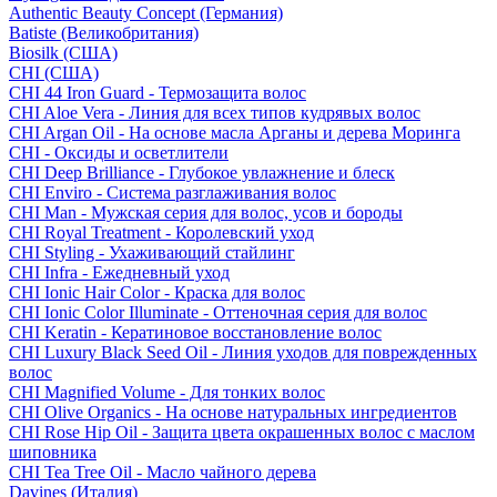
Authentic Beauty Concept (Германия)
Batiste (Великобритания)
Biosilk (США)
CHI (США)
CHI 44 Iron Guard - Термозащита волос
CHI Aloe Vera - Линия для всех типов кудрявых волос
CHI Argan Oil - На основе масла Арганы и дерева Моринга
CHI - Оксиды и осветлители
CHI Deep Brilliance - Глубокое увлажнение и блеск
CHI Enviro - Система разглаживания волос
CHI Man - Мужская серия для волос, усов и бороды
CHI Royal Treatment - Королевский уход
CHI Styling - Ухаживающий стайлинг
CHI Infra - Ежедневный уход
CHI Ionic Hair Color - Краска для волос
CHI Ionic Color Illuminate - Оттеночная серия для волос
CHI Keratin - Кератиновое восстановление волос
CHI Luxury Black Seed Oil - Линия уходов для поврежденных
волос
CHI Magnified Volume - Для тонких волос
CHI Olive Organics - На основе натуральных ингредиентов
CHI Rose Hip Oil - Защита цвета окрашенных волос с маслом
шиповника
CHI Tea Tree Oil - Масло чайного дерева
Davines (Италия)