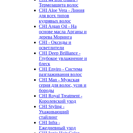
Термозащита волос
CHI Aloe Vera - Линия
для всех типов
кудрявых волос
CHI Argan Oil - На
основе масла Арганы и
дерева Моринга
CHI - Оксиды и
осветлители
CHI Deep Brilliance -
Глубокое увлажнение и
блеск
CHI Enviro - Система
разглаживания волос
CHI Man - Мужская
серия для волос, усов и
бороды
CHI Royal Treatment -
Королевский уход
CHI Styling -
Ухаживающий
стайлинг
CHI Infra -
Ежедневный уход