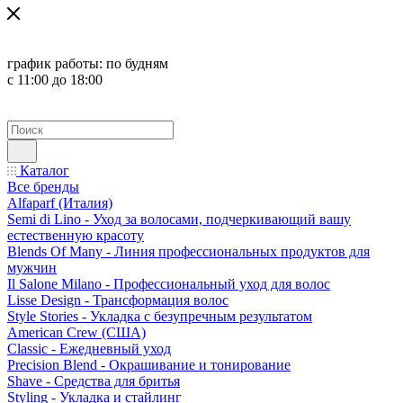
график работы:
по будням
с 11:00 до 18:00
Каталог
Все бренды
Alfaparf (Италия)
Semi di Lino - Уход за волосами, подчеркивающий вашу
естественную красоту
Blends Of Many - Линия профессиональных продуктов для
мужчин
Il Salone Milano - Профессиональный уход для волос
Lisse Design - Трансформация волос
Style Stories - Укладка с безупречным результатом
American Crew (США)
Classic - Ежедневный уход
Precision Blend - Окрашивание и тонирование
Shave - Средства для бритья
Styling - Укладка и стайлинг