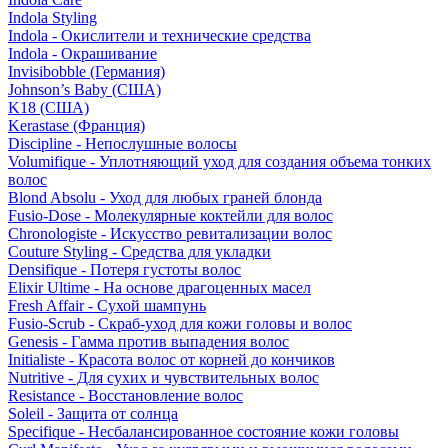
Indola Styling
Indola - Окислители и технические средства
Indola - Окрашивание
Invisibobble (Германия)
Johnson’s Baby (США)
K18 (США)
Kerastase (Франция)
Discipline - Непослушные волосы
Volumifique - Уплотняющий уход для создания объема тонких
волос
Blond Absolu - Уход для любых граней блонда
Fusio-Dose - Молекулярные коктейли для волос
Chronologiste - Искусство ревитализации волос
Couture Styling - Средства для укладки
Densifique - Потеря густоты волос
Elixir Ultime - На основе драгоценных масел
Fresh Affair - Сухой шампунь
Fusio-Scrub - Скраб-уход для кожи головы и волос
Genesis - Гамма против выпадения волос
Initialiste - Красота волос от корней до кончиков
Nutritive - Для сухих и чувствительных волос
Resistance - Восстановление волос
Soleil - Защита от солнца
Specifique - Несбалансированное состояние кожи головы