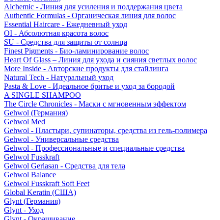
Alchemic - Линия для усиления и поддержания цвета
Authentic Formulas - Органическая линия для волос
Essential Haircare - Eжедневный уход
OI - Абсолютная красота волос
SU - Средства для защиты от солнца
Finest Pigments - Био-ламинирование волос
Heart Of Glass – Линия для ухода и сияния светлых волос
More Inside - Авторские продукты для стайлинга
Natural Tech - Натуральный уход
Pasta & Love - Идеальное бритье и уход за бородой
A SINGLE SHAMPOO
The Circle Chronicles - Маски с мгновенным эффектом
Gehwol (Германия)
Gehwol Med
Gehwol - Пластыри, супинаторы, средства из гель-полимера
Gehwol - Универсальные средства
Gehwol - Профессиональные и специальные средства
Gehwol Fusskraft
Gehwol Gerlasan - Средства для тела
Gehwol Balance
Gehwol Fusskraft Soft Feet
Global Keratin (США)
Glynt (Германия)
Glynt - Уход
Glynt - Окрашивание