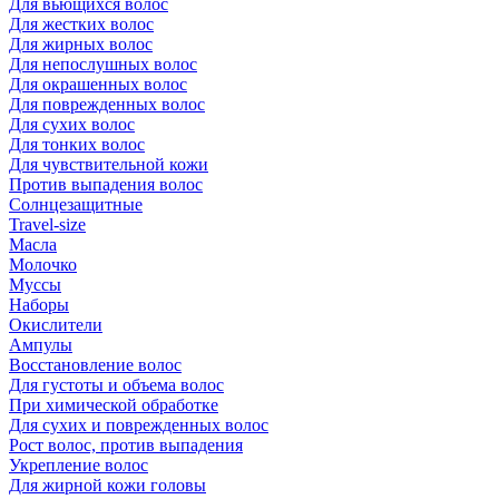
Для вьющихся волос
Для жестких волос
Для жирных волос
Для непослушных волос
Для окрашенных волос
Для поврежденных волос
Для сухих волос
Для тонких волос
Для чувствительной кожи
Против выпадения волос
Солнцезащитные
Travel-size
Масла
Молочко
Муссы
Наборы
Окислители
Ампулы
Восстановление волос
Для густоты и объема волос
При химической обработке
Для сухих и поврежденных волос
Рост волос, против выпадения
Укрепление волос
Для жирной кожи головы