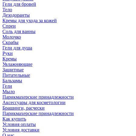
Гели для бровей
Тело
Дезодоранты
Кремы для ухода за кожей
Спреи
Соль для ванны
Молочко
Скрабы
Гели для душа
Руки
Кремы
Увлажняющие
Защитные
Питательные
Бальзамы
Гели
Мыло
Парикмахерские принадлежности
Аксессуары для косметологии
Брашинги, расчески
Парикмахерские принадлежности
Как купить
Условия оплаты
Условия доставки
О нас