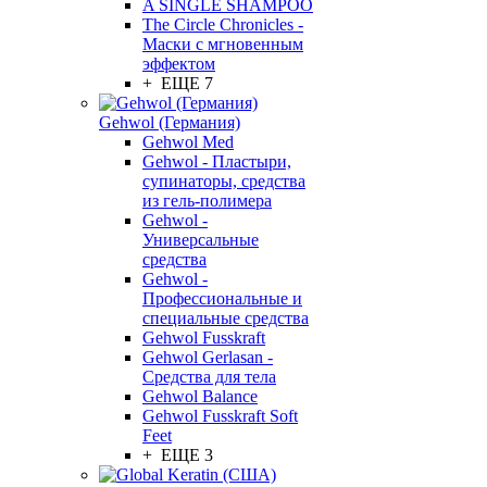
A SINGLE SHAMPOO
The Circle Chronicles -
Маски с мгновенным
эффектом
+ ЕЩЕ 7
Gehwol (Германия)
Gehwol Med
Gehwol - Пластыри,
супинаторы, средства
из гель-полимера
Gehwol -
Универсальные
средства
Gehwol -
Профессиональные и
специальные средства
Gehwol Fusskraft
Gehwol Gerlasan -
Средства для тела
Gehwol Balance
Gehwol Fusskraft Soft
Feet
+ ЕЩЕ 3