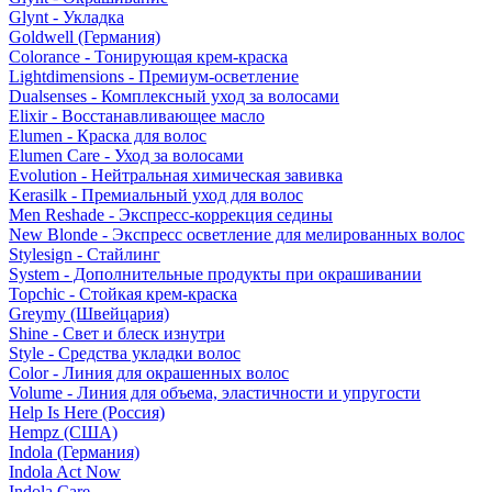
Glynt - Укладка
Goldwell (Германия)
Colorance - Тонирующая крем-краска
Lightdimensions - Премиум-осветление
Dualsenses - Комплексный уход за волосами
Elixir - Восстанавливающее масло
Elumen - Краска для волос
Elumen Care - Уход за волосами
Evolution - Нейтральная химическая завивка
Kerasilk - Премиальный уход для волос
Men Reshade - Экспресс-коррекция седины
New Blonde - Экспресс осветление для мелированных волос
Stylesign - Стайлинг
System - Дополнительные продукты при окрашивании
Topchic - Стойкая крем-краска
Greymy (Швейцария)
Shine - Свет и блеск изнутри
Style - Средства укладки волос
Color - Линия для окрашенных волос
Volume - Линия для объема, эластичности и упругости
Help Is Here (Россия)
Hempz (США)
Indola (Германия)
Indola Act Now
Indola Care