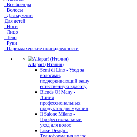
Все бренды
Волосы
Для мужчин
Для детей
Ноги
Лицо
Тело
Руки
Парикмахерские принадлежности
Alfaparf (Италия)
Semi di Lino - Уход за
волосами,
подчеркивающий вашу
естественную красоту
Blends Of Many -
Линия
профессиональных
продуктов для мужчин
Il Salone Milano -
Профессиональный
уход для волос
Lisse Design -
Трансформация волос