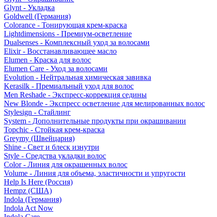
Glynt - Укладка
Goldwell (Германия)
Colorance - Тонирующая крем-краска
Lightdimensions - Премиум-осветление
Dualsenses - Комплексный уход за волосами
Elixir - Восстанавливающее масло
Elumen - Краска для волос
Elumen Care - Уход за волосами
Evolution - Нейтральная химическая завивка
Kerasilk - Премиальный уход для волос
Men Reshade - Экспресс-коррекция седины
New Blonde - Экспресс осветление для мелированных волос
Stylesign - Стайлинг
System - Дополнительные продукты при окрашивании
Topchic - Стойкая крем-краска
Greymy (Швейцария)
Shine - Свет и блеск изнутри
Style - Средства укладки волос
Color - Линия для окрашенных волос
Volume - Линия для объема, эластичности и упругости
Help Is Here (Россия)
Hempz (США)
Indola (Германия)
Indola Act Now
Indola Care