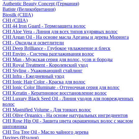
Authentic Beauty Concept (Германия)
Batiste (Великобритания)
Biosilk (США)
CHI (США)
CHI 44 Iron Guard - Термозащита волос
CHI Aloe Vera - Линия для всех типов кудрявых волос
CHI Argan Oil - На основе масла Арганы и дерева Моринга
CHI - Оксиды и осветлители
CHI Deep Brilliance - Глубокое увлажнение и блеск
CHI Enviro - Система разглаживания волос
CHI Man - Мужская серия для волос, усов и бороды
CHI Royal Treatment - Королевский уход
CHI Styling - Ухаживающий стайлинг
CHI Infra - Ежедневный уход
CHI Ionic Hair Color - Краска для волос
CHI Ionic Color Illuminate - Оттеночная серия для волос
CHI Keratin - Кератиновое восстановление волос
CHI Luxury Black Seed Oil - Линия уходов для поврежденных
волос
CHI Magnified Volume - Для тонких волос
CHI Olive Organics - На основе натуральных ингредиентов
CHI Rose Hip Oil - Защита цвета окрашенных волос с маслом
шиповника
CHI Tea Tree Oil - Масло чайного дерева
Davines (Италия)