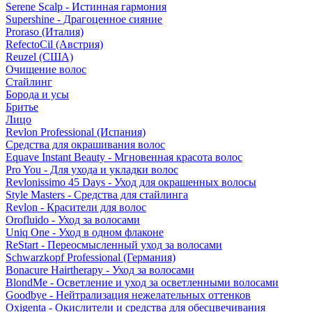
Serene Scalp - Истинная гармония
Supershine - Драгоценное сияние
Proraso (Италия)
RefectoCil (Австрия)
Reuzel (США)
Очищение волос
Стайлинг
Борода и усы
Бритье
Лицо
Revlon Professional (Испания)
Средства для окрашивания волос
Equave Instant Beauty - Мгновенная красота волос
Pro You - Для ухода и укладки волос
Revlonissimo 45 Days - Уход для окрашенных волосы
Style Masters - Средства для стайлинга
Revlon - Красители для волос
Orofluido - Уход за волосами
Uniq One - Уход в одном флаконе
ReStart - Переосмысленный уход за волосами
Schwarzkopf Professional (Германия)
Bonacure Hairtherapy - Уход за волосами
BlondMe - Осветление и уход за осветленными волосами
Goodbye - Нейтрализация нежелательных оттенков
Oxigenta - Окислители и средства для обесцвечивания