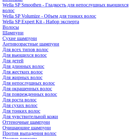
Wella SP Smoothen - Гладкость для непослушных вьющихся
волос
Wella SP Volumize - Объем для тонких волос
Wella SP Expert Kit - Набор эксперта
Волосы
Шампуни
Сухие шампуни
Антивозрастные шампуни
Для всех типов волос
Для вьющихся волос
Для детей
Для длинных волос
Для жестких волос
Для жирных волос
Для непослушных волос
Для окрашенных волос
Для поврежденных волос
Для роста волос
Для сухих волос
Для тонких волос
Для чувствительной кожи
Оттеночные шампуни
Очищающие шампуни
Против выпадения волос
Против перхоти