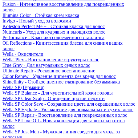
Fusion - Интенсивное восстановление для поврежденных
волос
Illumina Color - Стойкая крем-краска
Invigo - Новый уход за волосами
Koleston Perfect Me + - Стойкая краска для волос
Nutricurls - Уход для кудрявых и вьющихся волос
Performance - Классика современного стайлинга
Oil Reflections - Квинтэссенция блеска для сияния ваших
волос
Wella - Окислители
Wella°Plex - Восстановление структуры волос
True Grey - Для натуральных седых волос
Ultimate Repair - Роскошное восстановление
Color Renew - Удаление пигмента без вреда для волос
Shinefinity - Стойкое цветное глазирование без аммиака
Wella SP (Германия)
Wella SP Balance - Для чувствительной кожи головы
Wella SP Clear Scalp - Очищение против перхоти
Wella SP Color Save - Сохранение цвета для окрашенных волос
Wella SP Hydrate - Увлажнение для нормальных и сухих волос
Wella SP Repair - Восстановление для поврежденных волос
Wella SP Luxe Oil - Новая коллекция для защиты кератина
волос
Wella SP Just Men - Мужская линия средств для ухода за
волосами