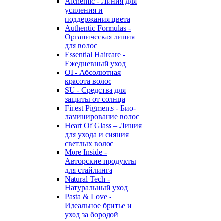
Alchemic - Линия для
усиления и
поддержания цвета
Authentic Formulas -
Органическая линия
для волос
Essential Haircare -
Eжедневный уход
OI - Абсолютная
красота волос
SU - Средства для
защиты от солнца
Finest Pigments - Био-
ламинирование волос
Heart Of Glass – Линия
для ухода и сияния
светлых волос
More Inside -
Авторские продукты
для стайлинга
Natural Tech -
Натуральный уход
Pasta & Love -
Идеальное бритье и
уход за бородой