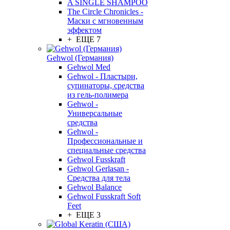
A SINGLE SHAMPOO
The Circle Chronicles -
Маски с мгновенным
эффектом
+ ЕЩЕ 7
Gehwol (Германия)
Gehwol Med
Gehwol - Пластыри,
супинаторы, средства
из гель-полимера
Gehwol -
Универсальные
средства
Gehwol -
Профессиональные и
специальные средства
Gehwol Fusskraft
Gehwol Gerlasan -
Средства для тела
Gehwol Balance
Gehwol Fusskraft Soft
Feet
+ ЕЩЕ 3