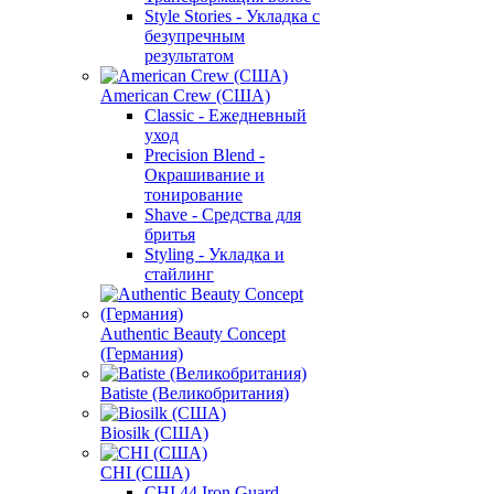
Style Stories - Укладка с
безупречным
результатом
American Crew (США)
Classic - Ежедневный
уход
Precision Blend -
Окрашивание и
тонирование
Shave - Средства для
бритья
Styling - Укладка и
стайлинг
Authentic Beauty Concept
(Германия)
Batiste (Великобритания)
Biosilk (США)
CHI (США)
CHI 44 Iron Guard -