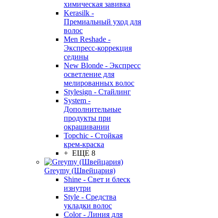
химическая завивка
Kerasilk -
Премиальный уход для
волос
Men Reshade -
Экспресс-коррекция
седины
New Blonde - Экспресс
осветление для
мелированных волос
Stylesign - Стайлинг
System -
Дополнительные
продукты при
окрашивании
Topchic - Стойкая
крем-краска
+ ЕЩЕ 8
Greymy (Швейцария)
Shine - Свет и блеск
изнутри
Style - Средства
укладки волос
Color - Линия для