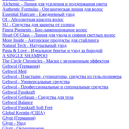
Alchemic - Линия для усиления и поддержания цвета
Authentic Formulas - Органическая линия для волос
Essential Haircare - Eжедневный уход
OI - Абсолютная красота волос
SU - Средства для защиты от солнца
Finest Pigments - Био-ламинирование волос
Heart Of Glass – Линия для ухода и сияния светлых волос
More Inside - Авторские продукты для стайлинга
Natural Tech - Натуральный уход
Pasta & Love - Идеальное бритье и уход за бородой
A SINGLE SHAMPOO
The Circle Chronicles - Маски с мгновенным эффектом
Gehwol (Германия)
Gehwol Med
Gehwol - Пластыри, супинаторы, средства из гель-полимера
Gehwol - Универсальные средства
Gehwol - Профессиональные и специальные средства
Gehwol Fusskraft
Gehwol Gerlasan - Средства для тела
Gehwol Balance
Gehwol Fusskraft Soft Feet
Global Keratin (США)
Glynt (Германия)
Glynt - Уход
Glynt - Окрашивание