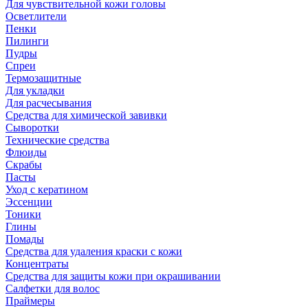
Для чувствительной кожи головы
Осветлители
Пенки
Пилинги
Пудры
Спреи
Термозащитные
Для укладки
Для расчесывания
Средства для химической завивки
Сыворотки
Технические средства
Флюиды
Скрабы
Пасты
Уход с кератином
Эссенции
Тоники
Глины
Помады
Средства для удаления краски с кожи
Концентраты
Средства для защиты кожи при окрашивании
Салфетки для волос
Праймеры