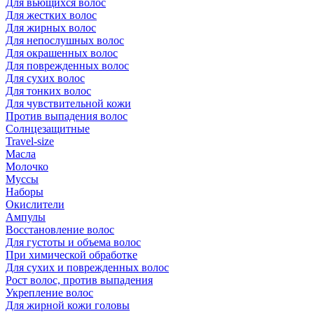
Для вьющихся волос
Для жестких волос
Для жирных волос
Для непослушных волос
Для окрашенных волос
Для поврежденных волос
Для сухих волос
Для тонких волос
Для чувствительной кожи
Против выпадения волос
Солнцезащитные
Travel-size
Масла
Молочко
Муссы
Наборы
Окислители
Ампулы
Восстановление волос
Для густоты и объема волос
При химической обработке
Для сухих и поврежденных волос
Рост волос, против выпадения
Укрепление волос
Для жирной кожи головы