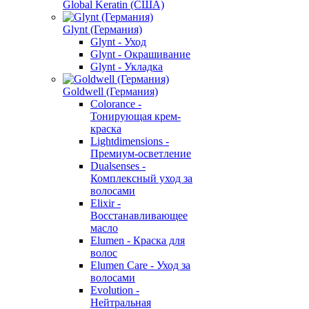
Global Keratin (США)
Glynt (Германия)
Glynt - Уход
Glynt - Окрашивание
Glynt - Укладка
Goldwell (Германия)
Colorance -
Тонирующая крем-
краска
Lightdimensions -
Премиум-осветление
Dualsenses -
Комплексный уход за
волосами
Elixir -
Восстанавливающее
масло
Elumen - Краска для
волос
Elumen Care - Уход за
волосами
Evolution -
Нейтральная