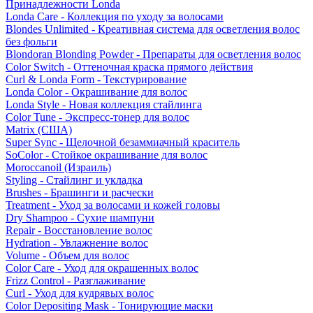
Принадлежности Londa
Londa Care - Коллекция по уходу за волосами
Blondes Unlimited - Креативная система для осветления волос
без фольги
Blondoran Blonding Powder - Препараты для осветления волос
Color Switch - Оттеночная краска прямого действия
Curl & Londa Form - Текстурирование
Londa Color - Окрашивание для волос
Londa Style - Новая коллекция стайлинга
Color Tune - Экспресс-тонер для волос
Matrix (США)
Super Sync - Щелочной безаммиачный краситель
SoColor - Стойкое окрашивание для волос
Moroccanoil (Израиль)
Styling - Стайлинг и укладка
Brushes - Брашинги и расчески
Treatment - Уход за волосами и кожей головы
Dry Shampoo - Сухие шампуни
Repair - Восстановление волос
Hydration - Увлажнение волос
Volume - Объем для волос
Color Care - Уход для окрашенных волос
Frizz Control - Разглаживание
Curl - Уход для кудрявых волос
Color Depositing Mask - Тонирующие маски