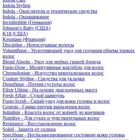
Indola Styling
Indola - Окислители и технические средства
Indola - Окрашивание
Invisibobble (Германия)
Johnson’s Baby (США)
K18 (США)
Kerastase (Франция)
Discipline - Непослушные волосы
Volumifique - Уплотняющий уход для создания объема тонких
волос
Blond Absolu - Уход для любых граней блонда
Fusio-Dose - Молекулярные коктейли для волос
Chronologiste - Искусство ревитализации волос
Couture Styling - Средства для укладки
Densifique - Потеря густоты волос
Elixir Ultime - На основе драгоценных масел
Fresh Affair - Сухой шампунь
Fusio-Scrub - Скраб-уход для кожи головы и волос
Genesis - Гамма против выпадения волос
Initialiste - Красота волос от корней до кончиков
Nutritive - Для сухих и чувствительных волос
Resistance - Восстановление волос
Soleil - Защита от солнца
Specifique - Несбалансированное состояние кожи головы