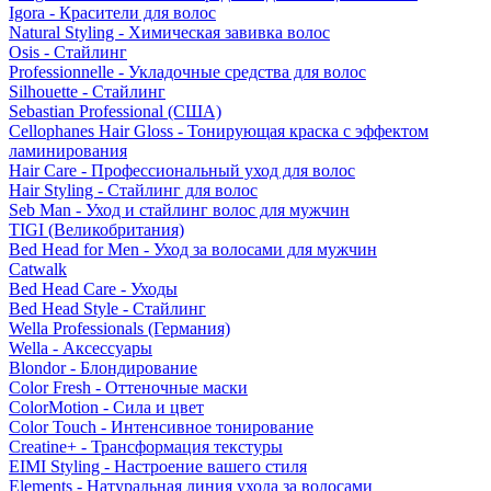
Igora - Красители для волос
Natural Styling - Химическая завивка волос
Osis - Стайлинг
Professionnelle - Укладочные средства для волос
Silhouette - Стайлинг
Sebastian Professional (США)
Cellophanes Hair Gloss - Тонирующая краска с эффектом
ламинирования
Hair Care - Профессиональный уход для волос
Hair Styling - Стайлинг для волос
Seb Man - Уход и стайлинг волос для мужчин
TIGI (Великобритания)
Bed Head for Men - Уход за волосами для мужчин
Catwalk
Bed Head Care - Уходы
Bed Head Style - Стайлинг
Wella Professionals (Германия)
Wella - Аксессуары
Blondor - Блондирование
Color Fresh - Оттеночные маски
ColorMotion - Сила и цвет
Color Touch - Интенсивное тонирование
Creatine+ - Трансформация текстуры
EIMI Styling - Настроение вашего стиля
Elements - Натуральная линия ухода за волосами