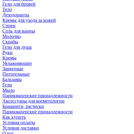
Гели для бровей
Тело
Дезодоранты
Кремы для ухода за кожей
Спреи
Соль для ванны
Молочко
Скрабы
Гели для душа
Руки
Кремы
Увлажняющие
Защитные
Питательные
Бальзамы
Гели
Мыло
Парикмахерские принадлежности
Аксессуары для косметологии
Брашинги, расчески
Парикмахерские принадлежности
Как купить
Условия оплаты
Условия доставки
О нас