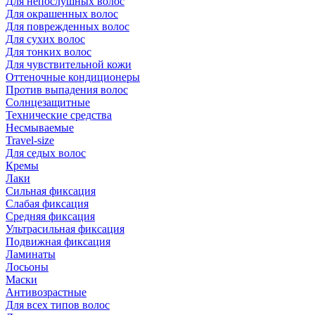
Для непослушных волос
Для окрашенных волос
Для поврежденных волос
Для сухих волос
Для тонких волос
Для чувствительной кожи
Оттеночные кондиционеры
Против выпадения волос
Солнцезащитные
Технические средства
Несмываемые
Travel-size
Для седых волос
Кремы
Лаки
Сильная фиксация
Слабая фиксация
Средняя фиксация
Ультрасильная фиксация
Подвижная фиксация
Ламинаты
Лосьоны
Маски
Антивозрастные
Для всех типов волос