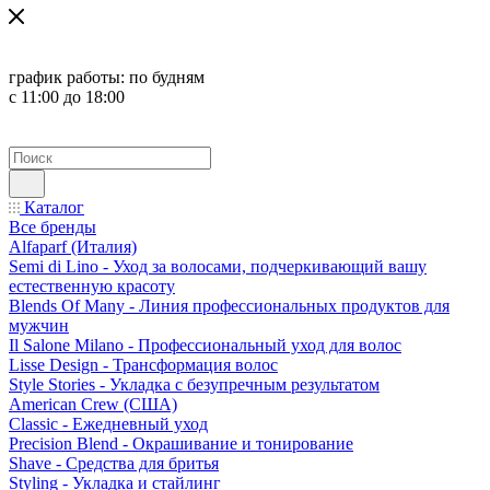
график работы:
по будням
с 11:00 до 18:00
Каталог
Все бренды
Alfaparf (Италия)
Semi di Lino - Уход за волосами, подчеркивающий вашу
естественную красоту
Blends Of Many - Линия профессиональных продуктов для
мужчин
Il Salone Milano - Профессиональный уход для волос
Lisse Design - Трансформация волос
Style Stories - Укладка с безупречным результатом
American Crew (США)
Classic - Ежедневный уход
Precision Blend - Окрашивание и тонирование
Shave - Средства для бритья
Styling - Укладка и стайлинг