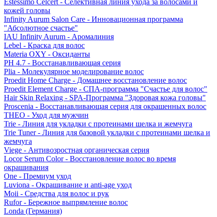
Estessimo Celcert - Селективная линия ухода за волосами и
кожей головы
Infinity Aurum Salon Care - Инновационная программа
"Абсолютное счастье"
IAU Infinity Aurum - Аромалиния
Lebel - Краска для волос
Materia OXY - Оксиданты
PH 4.7 - Восстанавливающая серия
Plia - Молекулярное моделирование волос
Proedit Home Charge - Домашнее восстановление волос
Proedit Element Charge - СПА-программа "Счастье для волос"
Hair Skin Relaxing - SPA-Программа "Здоровая кожа головы"
Proscenia - Восстанавливающая серия для окрашенных волос
THEO - Уход для мужчин
Trie - Линия для укладки с протеинами шелка и жемчуга
Trie Tuner - Линия для базовой укладки с протеинами шелка и
жемчуга
Viege - Антивозростная органическая серия
Locor Serum Color - Восстановление волос во время
окрашивания
One - Премиум уход
Luviona - Окрашивание и anti-age уход
Moii - Средства для волос и рук
Rufor - Бережное выпрямление волос
Londa (Германия)