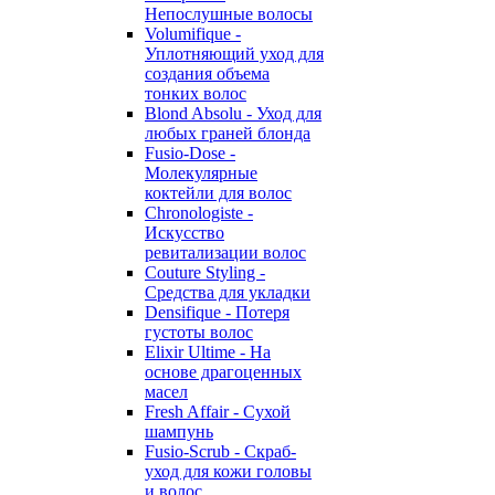
Непослушные волосы
Volumifique -
Уплотняющий уход для
создания объема
тонких волос
Blond Absolu - Уход для
любых граней блонда
Fusio-Dose -
Молекулярные
коктейли для волос
Chronologiste -
Искусство
ревитализации волос
Couture Styling -
Средства для укладки
Densifique - Потеря
густоты волос
Elixir Ultime - На
основе драгоценных
масел
Fresh Affair - Сухой
шампунь
Fusio-Scrub - Скраб-
уход для кожи головы
и волос