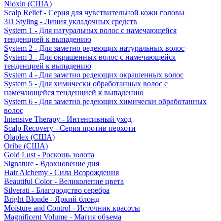
Nioxin (США)
Scalp Relief - Серия для чувствительной кожи головы
3D Styling - Линия укладочных средств
System 1 - Для натуральных волос с намечающейся
тенденцией к выпадению
System 2 - Для заметно редеющих натуральных волос
System 3 - Для окрашенных волос с намечающейся
тенденцией к выпадению
System 4 - Для заметно редеющих окрашенных волос
System 5 - Для химически обработанных волос с
намечающейся тенденцией к выпадению
System 6 - Для заметно редеющих химически обработанных
волос
Intensive Therapy - Интенсивный уход
Scalp Recovery - Серия против перхоти
Olaplex (США)
Oribe (США)
Gold Lust - Роскошь золота
Signature - Вдохновение дня
Hair Alchemy - Сила Возрождения
Beautiful Color - Великолепие цвета
Silverati - Благородство серебра
Bright Blonde - Яркий блонд
Moisture and Control - Источник красоты
Magnificent Volume - Магия объема