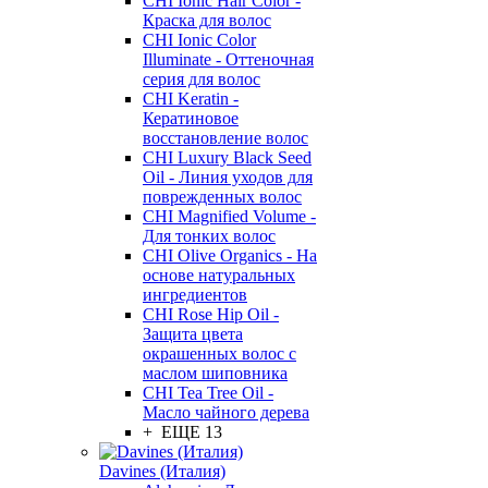
CHI Ionic Hair Color -
Краска для волос
CHI Ionic Color
Illuminate - Оттеночная
серия для волос
CHI Keratin -
Кератиновое
восстановление волос
CHI Luxury Black Seed
Oil - Линия уходов для
поврежденных волос
CHI Magnified Volume -
Для тонких волос
CHI Olive Organics - На
основе натуральных
ингредиентов
CHI Rose Hip Oil -
Защита цвета
окрашенных волос с
маслом шиповника
CHI Tea Tree Oil -
Масло чайного дерева
+ ЕЩЕ 13
Davines (Италия)