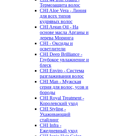
Термозащита волос
CHI Aloe Vera - Линия
для всех типов
кудрявых волос
CHI Argan Oil - На
основе масла Арганы и
дерева Моринга
CHI - Оксиды и
осветлители
CHI Deep Brilliance -
Глубокое увлажнение и
блеск
CHI Enviro - Система
разглаживания волос
CHI Man - Мужская
серия для волос, усов и
бороды
CHI Royal Treatment -
Королевский уход
CHI Styling -
Ухаживающий
стайлинг
CHI Infra -
Ежедневный уход