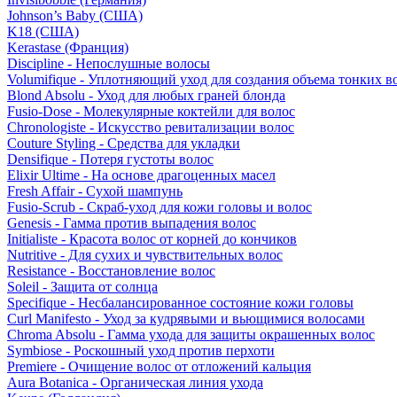
Johnson’s Baby (США)
K18 (США)
Kerastase (Франция)
Discipline - Непослушные волосы
Volumifique - Уплотняющий уход для создания объема тонких в
Blond Absolu - Уход для любых граней блонда
Fusio-Dose - Молекулярные коктейли для волос
Chronologiste - Искусство ревитализации волос
Couture Styling - Средства для укладки
Densifique - Потеря густоты волос
Elixir Ultime - На основе драгоценных масел
Fresh Affair - Сухой шампунь
Fusio-Scrub - Скраб-уход для кожи головы и волос
Genesis - Гамма против выпадения волос
Initialiste - Красота волос от корней до кончиков
Nutritive - Для сухих и чувствительных волос
Resistance - Восстановление волос
Soleil - Защита от солнца
Specifique - Несбалансированное состояние кожи головы
Curl Manifesto - Уход за кудрявыми и вьющимися волосами
Chroma Absolu - Гамма ухода для защиты окрашенных волос
Symbiose - Роскошный уход против перхоти
Premiere - Очищение волос от отложений кальция
Aura Botanica - Органическая линия ухода