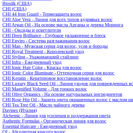
Biosilk (США)
CHI (США)
CHI 44 Iron Guard - Термозащита волос
CHI Aloe Vera - Линия для всех типов кудрявых волос
CHI Argan Oil - На основе масла Арганы и дерева Моринга
CHI - Оксиды и осветлители
CHI Deep Brilliance - Глубокое увлажнение и блеск
CHI Enviro - Система разглаживания волос
CHI Man - Мужская серия для волос, усов и бороды
CHI Royal Treatment - Королевский уход
CHI Styling - Ухаживающий стайлинг
CHI Infra - Ежедневный уход
CHI Ionic Hair Color - Краска для волос
CHI Ionic Color Illuminate - Оттеночная серия для волос
CHI Keratin - Кератиновое восстановление волос
CHI Luxury Black Seed Oil - Линия уходов для поврежденных в
CHI Magnified Volume - Для тонких волос
CHI Olive Organics - На основе натуральных ингредиентов
CHI Rose Hip Oil - Защита цвета окрашенных волос с маслом 
CHI Tea Tree Oil - Масло чайного дерева
Davines (Италия)
Alchemic - Линия для усиления и поддержания цвета
Authentic Formulas - Органическая линия для волос
Essential Haircare - Eжедневный уход
OI - Абсолютная красота волос