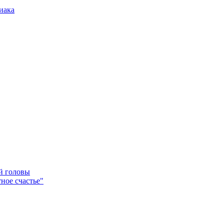
иака
ей головы
ное счастье"