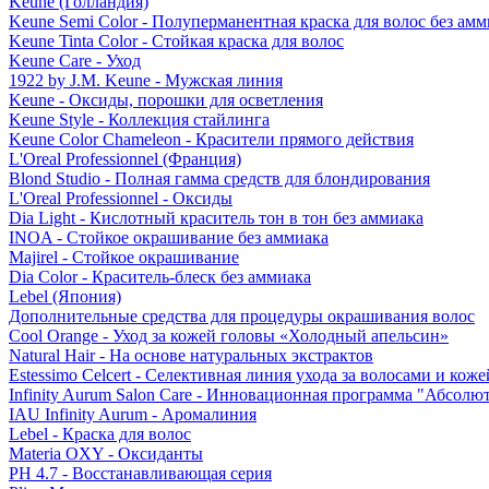
Keune (Голландия)
Keune Semi Color - Полуперманентная краска для волос без амм
Keune Tinta Color - Стойкая краска для волос
Keune Care - Уход
1922 by J.M. Keune - Мужская линия
Keune - Оксиды, порошки для осветления
Keune Style - Коллекция стайлинга
Keune Color Chameleon - Красители прямого действия
L'Oreal Professionnel (Франция)
Blond Studio - Полная гамма средств для блондирования
L'Oreal Professionnel - Оксиды
Dia Light - Кислотный краситель тон в тон без аммиака
INOA - Стойкое окрашивание без аммиака
Majirel - Стойкое окрашивание
Dia Color - Краситель-блеск без аммиака
Lebel (Япония)
Дополнительные средства для процедуры окрашивания волос
Cool Orange - Уход за кожей головы «Холодный апельсин»
Natural Hair - На основе натуральных экстрактов
Estessimo Celcert - Селективная линия ухода за волосами и кож
Infinity Aurum Salon Care - Инновационная программа "Абсолют
IAU Infinity Aurum - Аромалиния
Lebel - Краска для волос
Materia OXY - Оксиданты
PH 4.7 - Восстанавливающая серия