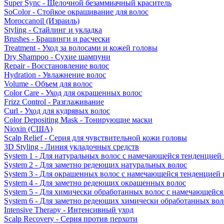
Super Sync - Щелочной безаммиачный краситель
SoColor - Стойкое окрашивание для волос
Moroccanoil (Израиль)
Styling - Стайлинг и укладка
Brushes - Брашинги и расчески
Treatment - Уход за волосами и кожей головы
Dry Shampoo - Сухие шампуни
Repair - Восстановление волос
Hydration - Увлажнение волос
Volume - Объем для волос
Color Care - Уход для окрашенных волос
Frizz Control - Разглаживание
Curl - Уход для кудрявых волос
Color Depositing Mask - Тонирующие маски
Nioxin (США)
Scalp Relief - Серия для чувствительной кожи головы
3D Styling - Линия укладочных средств
System 1 - Для натуральных волос с намечающейся тенденцией
System 2 - Для заметно редеющих натуральных волос
System 3 - Для окрашенных волос с намечающейся тенденцией
System 4 - Для заметно редеющих окрашенных волос
System 5 - Для химически обработанных волос с намечающейс
System 6 - Для заметно редеющих химически обработанных вол
Intensive Therapy - Интенсивный уход
Scalp Recovery - Серия против перхоти