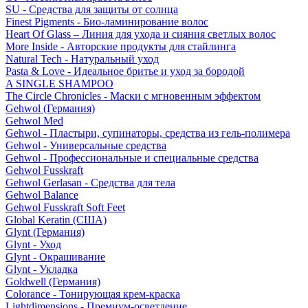
SU - Средства для защиты от солнца
Finest Pigments - Био-ламинирование волос
Heart Of Glass – Линия для ухода и сияния светлых волос
More Inside - Авторские продукты для стайлинга
Natural Tech - Натуральный уход
Pasta & Love - Идеальное бритье и уход за бородой
A SINGLE SHAMPOO
The Circle Chronicles - Маски с мгновенным эффектом
Gehwol (Германия)
Gehwol Med
Gehwol - Пластыри, супинаторы, средства из гель-полимера
Gehwol - Универсальные средства
Gehwol - Профессиональные и специальные средства
Gehwol Fusskraft
Gehwol Gerlasan - Средства для тела
Gehwol Balance
Gehwol Fusskraft Soft Feet
Global Keratin (США)
Glynt (Германия)
Glynt - Уход
Glynt - Окрашивание
Glynt - Укладка
Goldwell (Германия)
Colorance - Тонирующая крем-краска
Lightdimensions - Премиум-осветление