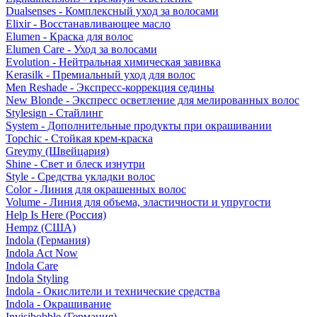
Dualsenses - Комплексный уход за волосами
Elixir - Восстанавливающее масло
Elumen - Краска для волос
Elumen Care - Уход за волосами
Evolution - Нейтральная химическая завивка
Kerasilk - Премиальный уход для волос
Men Reshade - Экспресс-коррекция седины
New Blonde - Экспресс осветление для мелированных волос
Stylesign - Стайлинг
System - Дополнительные продукты при окрашивании
Topchic - Стойкая крем-краска
Greymy (Швейцария)
Shine - Свет и блеск изнутри
Style - Средства укладки волос
Color - Линия для окрашенных волос
Volume - Линия для объема, эластичности и упругости
Help Is Here (Россия)
Hempz (США)
Indola (Германия)
Indola Act Now
Indola Care
Indola Styling
Indola - Окислители и технические средства
Indola - Окрашивание
Invisibobble (Германия)