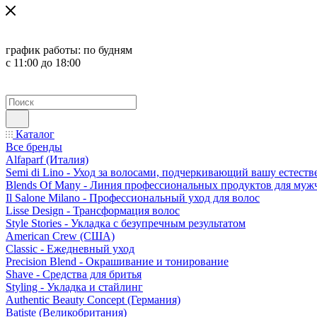
график работы:
по будням
с 11:00 до 18:00
Каталог
Все бренды
Alfaparf (Италия)
Semi di Lino - Уход за волосами, подчеркивающий вашу естест
Blends Of Many - Линия профессиональных продуктов для муж
Il Salone Milano - Профессиональный уход для волос
Lisse Design - Трансформация волос
Style Stories - Укладка с безупречным результатом
American Crew (США)
Classic - Ежедневный уход
Precision Blend - Окрашивание и тонирование
Shave - Средства для бритья
Styling - Укладка и стайлинг
Authentic Beauty Concept (Германия)
Batiste (Великобритания)