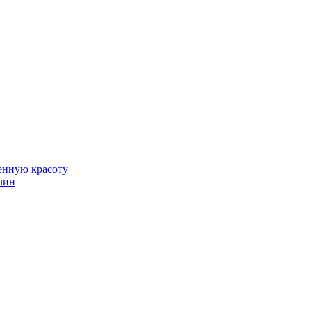
венную красоту
чин