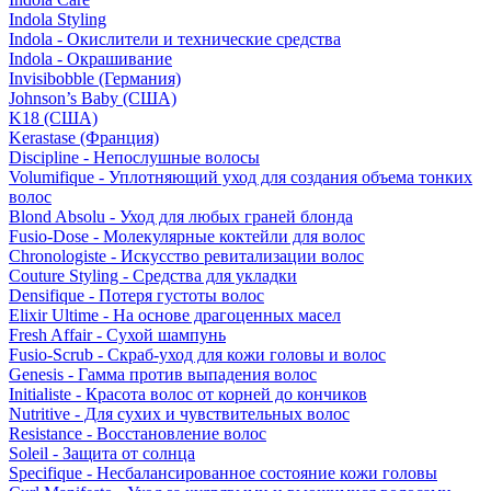
Indola Styling
Indola - Окислители и технические средства
Indola - Окрашивание
Invisibobble (Германия)
Johnson’s Baby (США)
K18 (США)
Kerastase (Франция)
Discipline - Непослушные волосы
Volumifique - Уплотняющий уход для создания объема тонких
волос
Blond Absolu - Уход для любых граней блонда
Fusio-Dose - Молекулярные коктейли для волос
Chronologiste - Искусство ревитализации волос
Couture Styling - Средства для укладки
Densifique - Потеря густоты волос
Elixir Ultime - На основе драгоценных масел
Fresh Affair - Сухой шампунь
Fusio-Scrub - Скраб-уход для кожи головы и волос
Genesis - Гамма против выпадения волос
Initialiste - Красота волос от корней до кончиков
Nutritive - Для сухих и чувствительных волос
Resistance - Восстановление волос
Soleil - Защита от солнца
Specifique - Несбалансированное состояние кожи головы