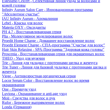
Estessimo Celcert - Селективная линия ухода за волосами и
кожей головы
Infinity Aurum Salon Care - Инновационная программа
"Абсолютное счастье"
IAU Infinity Aurum - Аромалиния
Lebel - Краска для волос
Materia OXY - Оксиданты
PH 4.7 - Восстанавливающая серия
Plia - Молекулярное моделирование волос
Proedit Home Charge - Домашнее восстановление волос
Proedit Element Charge - СПА-программа "Счастье для волос"
Hair Skin Relaxing - SPA-Программа "Здоровая кожа головы"
Proscenia - Восстанавливающая серия для окрашенных волос
THEO - Уход для мужчин
Trie - Линия для укладки с протеинами шелка и жемчуга
Trie Tuner - Линия для базовой укладки с протеинами шелка и
жемчуга
Viege - Антивозростная органическая серия
Locor Serum Color - Восстановление волос во время
окрашивания
One - Премиум уход
Luviona - Окрашивание и anti-age уход
Moii - Средства для волос и рук
Rufor - Бережное выпрямление волос
Londa (Германия)