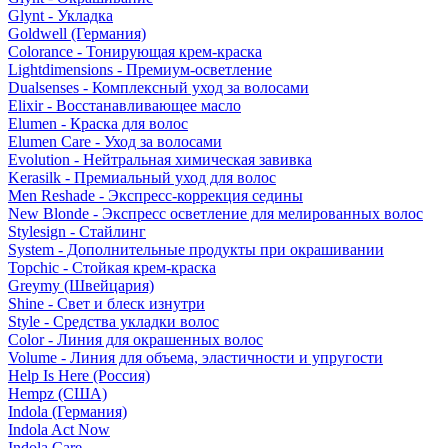
Glynt - Укладка
Goldwell (Германия)
Colorance - Тонирующая крем-краска
Lightdimensions - Премиум-осветление
Dualsenses - Комплексный уход за волосами
Elixir - Восстанавливающее масло
Elumen - Краска для волос
Elumen Care - Уход за волосами
Evolution - Нейтральная химическая завивка
Kerasilk - Премиальный уход для волос
Men Reshade - Экспресс-коррекция седины
New Blonde - Экспресс осветление для мелированных волос
Stylesign - Стайлинг
System - Дополнительные продукты при окрашивании
Topchic - Стойкая крем-краска
Greymy (Швейцария)
Shine - Свет и блеск изнутри
Style - Средства укладки волос
Color - Линия для окрашенных волос
Volume - Линия для объема, эластичности и упругости
Help Is Here (Россия)
Hempz (США)
Indola (Германия)
Indola Act Now
Indola Care