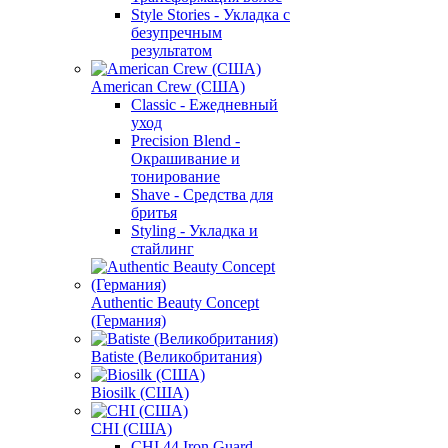
Style Stories - Укладка с
безупречным
результатом
American Crew (США)
Classic - Ежедневный
уход
Precision Blend -
Окрашивание и
тонирование
Shave - Средства для
бритья
Styling - Укладка и
стайлинг
Authentic Beauty Concept
(Германия)
Batiste (Великобритания)
Biosilk (США)
CHI (США)
CHI 44 Iron Guard -