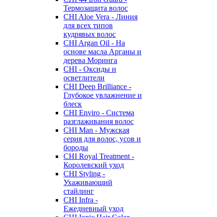
Термозащита волос
CHI Aloe Vera - Линия
для всех типов
кудрявых волос
CHI Argan Oil - На
основе масла Арганы и
дерева Моринга
CHI - Оксиды и
осветлители
CHI Deep Brilliance -
Глубокое увлажнение и
блеск
CHI Enviro - Система
разглаживания волос
CHI Man - Мужская
серия для волос, усов и
бороды
CHI Royal Treatment -
Королевский уход
CHI Styling -
Ухаживающий
стайлинг
CHI Infra -
Ежедневный уход