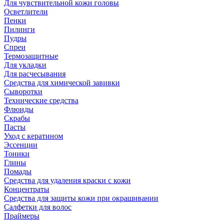
Для чувствительной кожи головы
Осветлители
Пенки
Пилинги
Пудры
Спреи
Термозащитные
Для укладки
Для расчесывания
Средства для химической завивки
Сыворотки
Технические средства
Флюиды
Скрабы
Пасты
Уход с кератином
Эссенции
Тоники
Глины
Помады
Средства для удаления краски с кожи
Концентраты
Средства для защиты кожи при окрашивании
Салфетки для волос
Праймеры