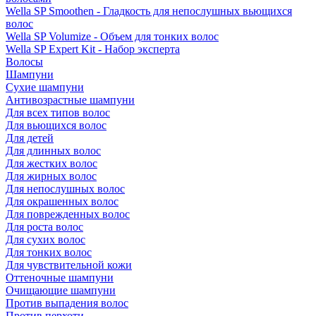
Wella SP Smoothen - Гладкость для непослушных вьющихся
волос
Wella SP Volumize - Объем для тонких волос
Wella SP Expert Kit - Набор эксперта
Волосы
Шампуни
Сухие шампуни
Антивозрастные шампуни
Для всех типов волос
Для вьющихся волос
Для детей
Для длинных волос
Для жестких волос
Для жирных волос
Для непослушных волос
Для окрашенных волос
Для поврежденных волос
Для роста волос
Для сухих волос
Для тонких волос
Для чувствительной кожи
Оттеночные шампуни
Очищающие шампуни
Против выпадения волос
Против перхоти