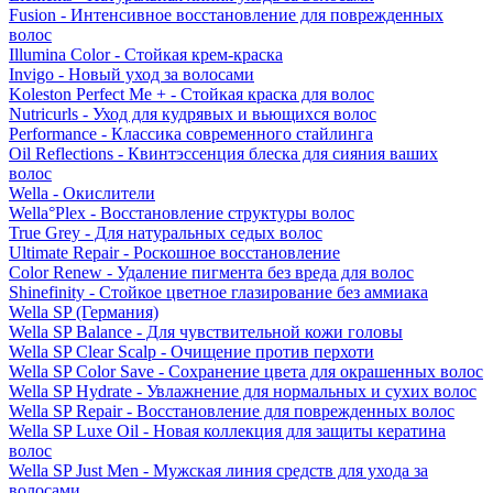
Fusion - Интенсивное восстановление для поврежденных
волос
Illumina Color - Стойкая крем-краска
Invigo - Новый уход за волосами
Koleston Perfect Me + - Стойкая краска для волос
Nutricurls - Уход для кудрявых и вьющихся волос
Performance - Классика современного стайлинга
Oil Reflections - Квинтэссенция блеска для сияния ваших
волос
Wella - Окислители
Wella°Plex - Восстановление структуры волос
True Grey - Для натуральных седых волос
Ultimate Repair - Роскошное восстановление
Color Renew - Удаление пигмента без вреда для волос
Shinefinity - Стойкое цветное глазирование без аммиака
Wella SP (Германия)
Wella SP Balance - Для чувствительной кожи головы
Wella SP Clear Scalp - Очищение против перхоти
Wella SP Color Save - Сохранение цвета для окрашенных волос
Wella SP Hydrate - Увлажнение для нормальных и сухих волос
Wella SP Repair - Восстановление для поврежденных волос
Wella SP Luxe Oil - Новая коллекция для защиты кератина
волос
Wella SP Just Men - Мужская линия средств для ухода за
волосами