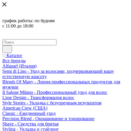
график работы:
по будням
с 11:00 до 18:00
Каталог
Все бренды
Alfaparf (Италия)
Semi di Lino - Уход за волосами, подчеркивающий вашу
естественную красоту
Blends Of Many - Линия профессиональных продуктов для
мужчин
Il Salone Milano - Профессиональный уход для волос
Lisse Design - Трансформация волос
Style Stories - Укладка с безупречным результатом
American Crew (США)
Classic - Ежедневный уход
Precision Blend - Окрашивание и тонирование
Shave - Средства для бритья
Styling - Укладка и стайлинг