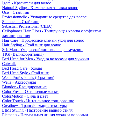
Igora - Красители для волос
Natural Styling - Химическая завивка волос
Osis - Стайлинг
Professionnelle - Укладочные средства для волос
Silhouette - Стайлинг
Sebastian Professional (США)
Cellophanes Hair Gloss - Тонирующая краска с эффектом
ламинирования
Hair Care - Профессиональный уход для волос
Hair Styling - Стайлинг для волос
Seb Man - Уход и стайлинг волос для мужчин
TIGI (Великобритания)
Bed Head for Men - Уход за волосами для мужчин
Catwalk
Bed Head Care - Уходы
Bed Head Style - Стайлинг
Wella Professionals (Германия)
Wella - Аксессуары
Blondor - Блондирование
Color Fresh - Оттеночные маски
ColorMotion - Сила и цвет
Color Touch - Интенсивное тонирование
Creatine+ - Трансформация текстуры
EIMI Styling - Настроение вашего стиля
Elements - Натуральная линия ухода за волосами