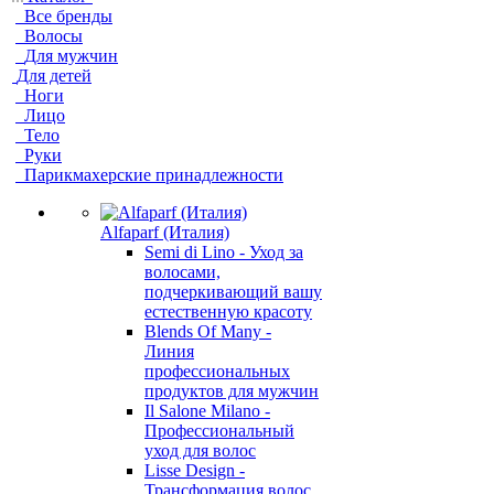
Все бренды
Волосы
Для мужчин
Для детей
Ноги
Лицо
Тело
Руки
Парикмахерские принадлежности
Alfaparf (Италия)
Semi di Lino - Уход за
волосами,
подчеркивающий вашу
естественную красоту
Blends Of Many -
Линия
профессиональных
продуктов для мужчин
Il Salone Milano -
Профессиональный
уход для волос
Lisse Design -
Трансформация волос