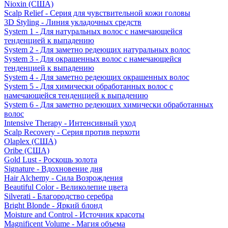
Nioxin (США)
Scalp Relief - Серия для чувствительной кожи головы
3D Styling - Линия укладочных средств
System 1 - Для натуральных волос с намечающейся
тенденцией к выпадению
System 2 - Для заметно редеющих натуральных волос
System 3 - Для окрашенных волос с намечающейся
тенденцией к выпадению
System 4 - Для заметно редеющих окрашенных волос
System 5 - Для химически обработанных волос с
намечающейся тенденцией к выпадению
System 6 - Для заметно редеющих химически обработанных
волос
Intensive Therapy - Интенсивный уход
Scalp Recovery - Серия против перхоти
Olaplex (США)
Oribe (США)
Gold Lust - Роскошь золота
Signature - Вдохновение дня
Hair Alchemy - Сила Возрождения
Beautiful Color - Великолепие цвета
Silverati - Благородство серебра
Bright Blonde - Яркий блонд
Moisture and Control - Источник красоты
Magnificent Volume - Магия объема