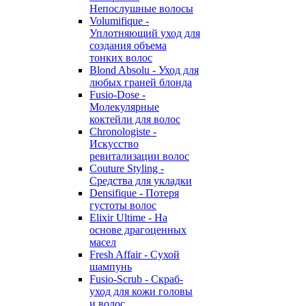
Непослушные волосы
Volumifique -
Уплотняющий уход для
создания объема
тонких волос
Blond Absolu - Уход для
любых граней блонда
Fusio-Dose -
Молекулярные
коктейли для волос
Chronologiste -
Искусство
ревитализации волос
Couture Styling -
Средства для укладки
Densifique - Потеря
густоты волос
Elixir Ultime - На
основе драгоценных
масел
Fresh Affair - Сухой
шампунь
Fusio-Scrub - Скраб-
уход для кожи головы
и волос