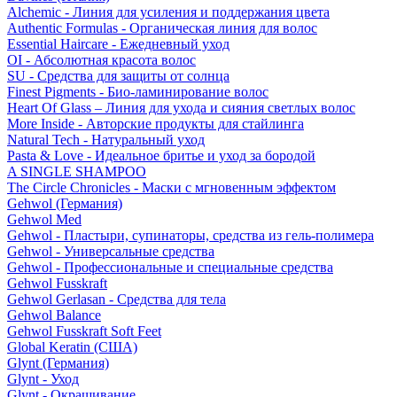
Alchemic - Линия для усиления и поддержания цвета
Authentic Formulas - Органическая линия для волос
Essential Haircare - Eжедневный уход
OI - Абсолютная красота волос
SU - Средства для защиты от солнца
Finest Pigments - Био-ламинирование волос
Heart Of Glass – Линия для ухода и сияния светлых волос
More Inside - Авторские продукты для стайлинга
Natural Tech - Натуральный уход
Pasta & Love - Идеальное бритье и уход за бородой
A SINGLE SHAMPOO
The Circle Chronicles - Маски с мгновенным эффектом
Gehwol (Германия)
Gehwol Med
Gehwol - Пластыри, супинаторы, средства из гель-полимера
Gehwol - Универсальные средства
Gehwol - Профессиональные и специальные средства
Gehwol Fusskraft
Gehwol Gerlasan - Средства для тела
Gehwol Balance
Gehwol Fusskraft Soft Feet
Global Keratin (США)
Glynt (Германия)
Glynt - Уход
Glynt - Окрашивание