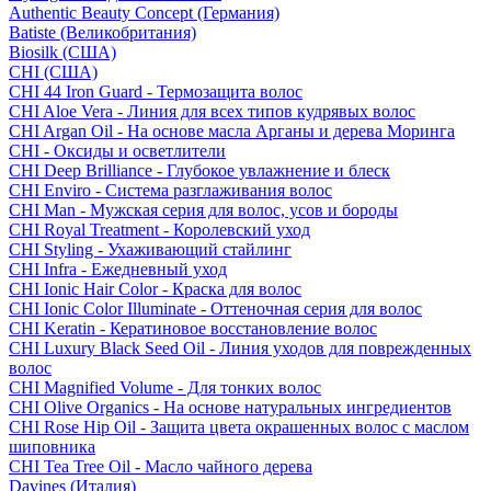
Authentic Beauty Concept (Германия)
Batiste (Великобритания)
Biosilk (США)
CHI (США)
CHI 44 Iron Guard - Термозащита волос
CHI Aloe Vera - Линия для всех типов кудрявых волос
CHI Argan Oil - На основе масла Арганы и дерева Моринга
CHI - Оксиды и осветлители
CHI Deep Brilliance - Глубокое увлажнение и блеск
CHI Enviro - Система разглаживания волос
CHI Man - Мужская серия для волос, усов и бороды
CHI Royal Treatment - Королевский уход
CHI Styling - Ухаживающий стайлинг
CHI Infra - Ежедневный уход
CHI Ionic Hair Color - Краска для волос
CHI Ionic Color Illuminate - Оттеночная серия для волос
CHI Keratin - Кератиновое восстановление волос
CHI Luxury Black Seed Oil - Линия уходов для поврежденных
волос
CHI Magnified Volume - Для тонких волос
CHI Olive Organics - На основе натуральных ингредиентов
CHI Rose Hip Oil - Защита цвета окрашенных волос с маслом
шиповника
CHI Tea Tree Oil - Масло чайного дерева
Davines (Италия)