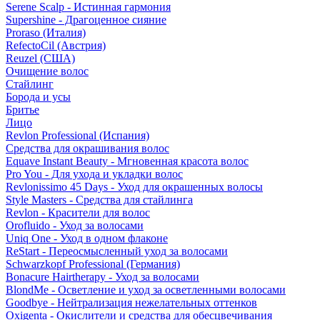
Serene Scalp - Истинная гармония
Supershine - Драгоценное сияние
Proraso (Италия)
RefectoCil (Австрия)
Reuzel (США)
Очищение волос
Стайлинг
Борода и усы
Бритье
Лицо
Revlon Professional (Испания)
Средства для окрашивания волос
Equave Instant Beauty - Мгновенная красота волос
Pro You - Для ухода и укладки волос
Revlonissimo 45 Days - Уход для окрашенных волосы
Style Masters - Средства для стайлинга
Revlon - Красители для волос
Orofluido - Уход за волосами
Uniq One - Уход в одном флаконе
ReStart - Переосмысленный уход за волосами
Schwarzkopf Professional (Германия)
Bonacure Hairtherapy - Уход за волосами
BlondMe - Осветление и уход за осветленными волосами
Goodbye - Нейтрализация нежелательных оттенков
Oxigenta - Окислители и средства для обесцвечивания