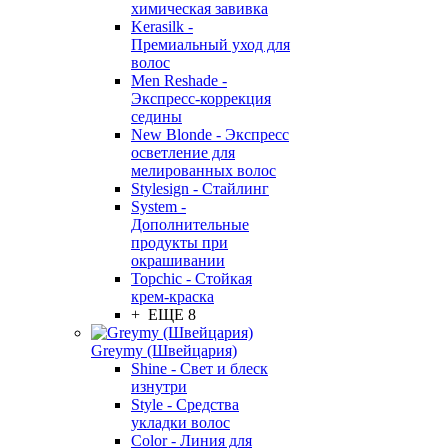
химическая завивка
Kerasilk -
Премиальный уход для
волос
Men Reshade -
Экспресс-коррекция
седины
New Blonde - Экспресс
осветление для
мелированных волос
Stylesign - Стайлинг
System -
Дополнительные
продукты при
окрашивании
Topchic - Стойкая
крем-краска
+ ЕЩЕ 8
Greymy (Швейцария)
Shine - Свет и блеск
изнутри
Style - Средства
укладки волос
Color - Линия для