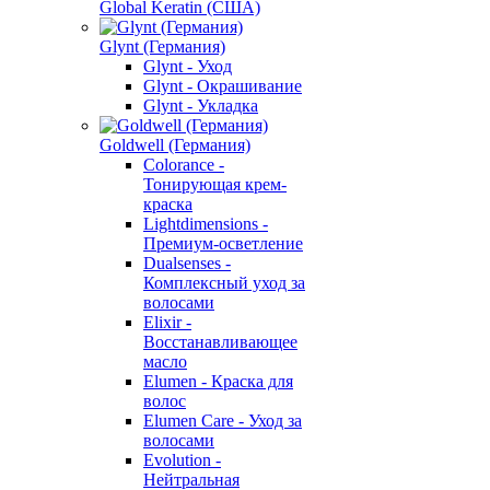
Global Keratin (США)
Glynt (Германия)
Glynt - Уход
Glynt - Окрашивание
Glynt - Укладка
Goldwell (Германия)
Colorance -
Тонирующая крем-
краска
Lightdimensions -
Премиум-осветление
Dualsenses -
Комплексный уход за
волосами
Elixir -
Восстанавливающее
масло
Elumen - Краска для
волос
Elumen Care - Уход за
волосами
Evolution -
Нейтральная