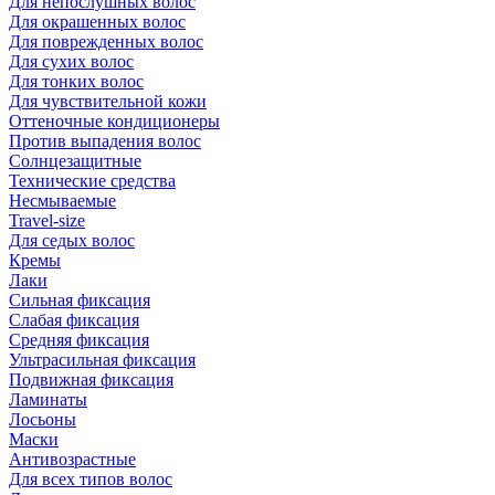
Для непослушных волос
Для окрашенных волос
Для поврежденных волос
Для сухих волос
Для тонких волос
Для чувствительной кожи
Оттеночные кондиционеры
Против выпадения волос
Солнцезащитные
Технические средства
Несмываемые
Travel-size
Для седых волос
Кремы
Лаки
Сильная фиксация
Слабая фиксация
Средняя фиксация
Ультрасильная фиксация
Подвижная фиксация
Ламинаты
Лосьоны
Маски
Антивозрастные
Для всех типов волос