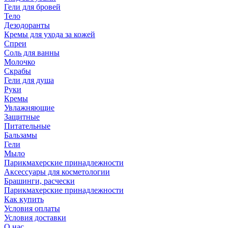
Гели для бровей
Тело
Дезодоранты
Кремы для ухода за кожей
Спреи
Соль для ванны
Молочко
Скрабы
Гели для душа
Руки
Кремы
Увлажняющие
Защитные
Питательные
Бальзамы
Гели
Мыло
Парикмахерские принадлежности
Аксессуары для косметологии
Брашинги, расчески
Парикмахерские принадлежности
Как купить
Условия оплаты
Условия доставки
О нас