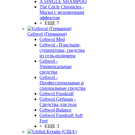
A SINGLE SHAMPOO
The Circle Chronicles -
Маски с мгновенным
эффектом
+ ЕЩЕ 7
Gehwol (Германия)
Gehwol Med
Gehwol - Пластыри,
супинаторы, средства
из гель-полимера
Gehwol -
Универсальные
средства
Gehwol -
Профессиональные и
специальные средства
Gehwol Fusskraft
Gehwol Gerlasan -
Средства для тела
Gehwol Balance
Gehwol Fusskraft Soft
Feet
+ ЕЩЕ 3