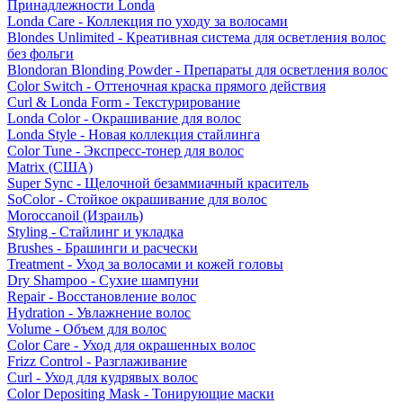
Принадлежности Londa
Londa Care - Коллекция по уходу за волосами
Blondes Unlimited - Креативная система для осветления волос
без фольги
Blondoran Blonding Powder - Препараты для осветления волос
Color Switch - Оттеночная краска прямого действия
Curl & Londa Form - Текстурирование
Londa Color - Окрашивание для волос
Londa Style - Новая коллекция стайлинга
Color Tune - Экспресс-тонер для волос
Matrix (США)
Super Sync - Щелочной безаммиачный краситель
SoColor - Стойкое окрашивание для волос
Moroccanoil (Израиль)
Styling - Стайлинг и укладка
Brushes - Брашинги и расчески
Treatment - Уход за волосами и кожей головы
Dry Shampoo - Сухие шампуни
Repair - Восстановление волос
Hydration - Увлажнение волос
Volume - Объем для волос
Color Care - Уход для окрашенных волос
Frizz Control - Разглаживание
Curl - Уход для кудрявых волос
Color Depositing Mask - Тонирующие маски