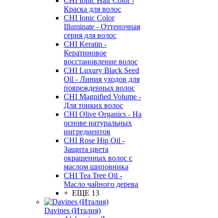
CHI Ionic Hair Color -
Краска для волос
CHI Ionic Color
Illuminate - Оттеночная
серия для волос
CHI Keratin -
Кератиновое
восстановление волос
CHI Luxury Black Seed
Oil - Линия уходов для
поврежденных волос
CHI Magnified Volume -
Для тонких волос
CHI Olive Organics - На
основе натуральных
ингредиентов
CHI Rose Hip Oil -
Защита цвета
окрашенных волос с
маслом шиповника
CHI Tea Tree Oil -
Масло чайного дерева
+ ЕЩЕ 13
Davines (Италия)