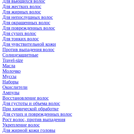
Для вьющихся волос
Для жестких волос
Для жирных волос
Для непослушных волос
Для окрашенных волос
Для поврежденных волос
Для сухих волос
Для тонких волос
Для чувствительной кожи
Против выпадения волос
Солнцезащитные
Travel-size
Масла
Молочко
Муссы
Наборы
Окислители
Ампулы
Восстановление волос
Для густоты и объема волос
При химической обработке
Для сухих и поврежденных волос
Рост волос, против выпадения
Укрепление волос
Для жирной кожи головы