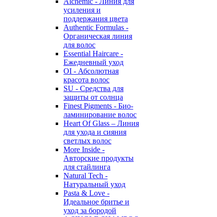
Alchemic - Линия для
усиления и
поддержания цвета
Authentic Formulas -
Органическая линия
для волос
Essential Haircare -
Eжедневный уход
OI - Абсолютная
красота волос
SU - Средства для
защиты от солнца
Finest Pigments - Био-
ламинирование волос
Heart Of Glass – Линия
для ухода и сияния
светлых волос
More Inside -
Авторские продукты
для стайлинга
Natural Tech -
Натуральный уход
Pasta & Love -
Идеальное бритье и
уход за бородой