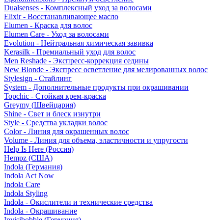
Dualsenses - Комплексный уход за волосами
Elixir - Восстанавливающее масло
Elumen - Краска для волос
Elumen Care - Уход за волосами
Evolution - Нейтральная химическая завивка
Kerasilk - Премиальный уход для волос
Men Reshade - Экспресс-коррекция седины
New Blonde - Экспресс осветление для мелированных волос
Stylesign - Стайлинг
System - Дополнительные продукты при окрашивании
Topchic - Стойкая крем-краска
Greymy (Швейцария)
Shine - Свет и блеск изнутри
Style - Средства укладки волос
Color - Линия для окрашенных волос
Volume - Линия для объема, эластичности и упругости
Help Is Here (Россия)
Hempz (США)
Indola (Германия)
Indola Act Now
Indola Care
Indola Styling
Indola - Окислители и технические средства
Indola - Окрашивание
Invisibobble (Германия)