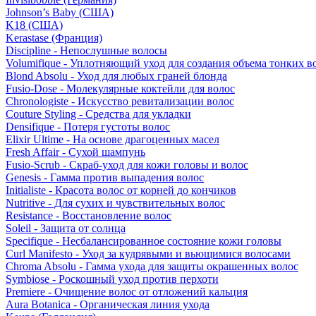
Johnson’s Baby (США)
K18 (США)
Kerastase (Франция)
Discipline - Непослушные волосы
Volumifique - Уплотняющий уход для создания объема тонких в
Blond Absolu - Уход для любых граней блонда
Fusio-Dose - Молекулярные коктейли для волос
Chronologiste - Искусство ревитализации волос
Couture Styling - Средства для укладки
Densifique - Потеря густоты волос
Elixir Ultime - На основе драгоценных масел
Fresh Affair - Сухой шампунь
Fusio-Scrub - Скраб-уход для кожи головы и волос
Genesis - Гамма против выпадения волос
Initialiste - Красота волос от корней до кончиков
Nutritive - Для сухих и чувствительных волос
Resistance - Восстановление волос
Soleil - Защита от солнца
Specifique - Несбалансированное состояние кожи головы
Curl Manifesto - Уход за кудрявыми и вьющимися волосами
Chroma Absolu - Гамма ухода для защиты окрашенных волос
Symbiose - Роскошный уход против перхоти
Premiere - Очищение волос от отложений кальция
Aura Botanica - Органическая линия ухода