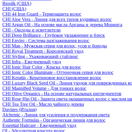
Biosilk (США)
CHI (США)
CHI 44 Iron Guard - Термозащита волос
CHI Aloe Vera - Линия для всех типов кудрявых волос
CHI Argan Oil - На основе масла Арганы и дерева Моринга
CHI - Оксиды и осветлители
CHI Deep Brilliance - Глубокое увлажнение и блеск
CHI Enviro - Система разглаживания волос
CHI Man - Мужская серия для волос, усов и бороды
CHI Royal Treatment - Королевский уход
CHI Styling - Ухаживающий стайлинг
CHI Infra - Ежедневный уход
CHI Ionic Hair Color - Краска для волос
CHI Ionic Color Illuminate - Оттеночная серия для волос
CHI Keratin - Кератиновое восстановление волос
CHI Luxury Black Seed Oil - Линия уходов для поврежденных в
CHI Magnified Volume - Для тонких волос
CHI Olive Organics - На основе натуральных ингредиентов
CHI Rose Hip Oil - Защита цвета окрашенных волос с маслом 
CHI Tea Tree Oil - Масло чайного дерева
Davines (Италия)
Alchemic - Линия для усиления и поддержания цвета
Authentic Formulas - Органическая линия для волос
Essential Haircare - Eжедневный уход
OI - Абсолютная красота волос