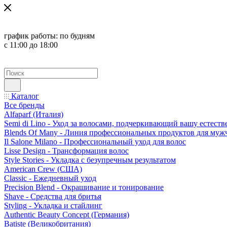
график работы:
по будням
с 11:00 до 18:00
Каталог
Все бренды
Alfaparf (Италия)
Semi di Lino - Уход за волосами, подчеркивающий вашу естест
Blends Of Many - Линия профессиональных продуктов для муж
Il Salone Milano - Профессиональный уход для волос
Lisse Design - Трансформация волос
Style Stories - Укладка с безупречным результатом
American Crew (США)
Classic - Ежедневный уход
Precision Blend - Окрашивание и тонирование
Shave - Средства для бритья
Styling - Укладка и стайлинг
Authentic Beauty Concept (Германия)
Batiste (Великобритания)