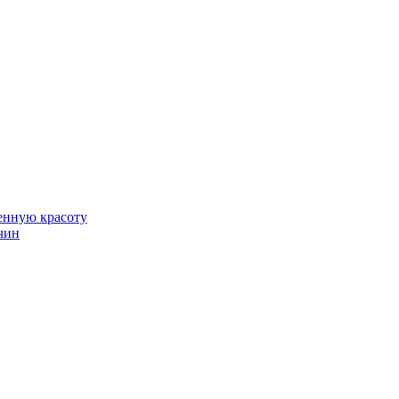
венную красоту
чин