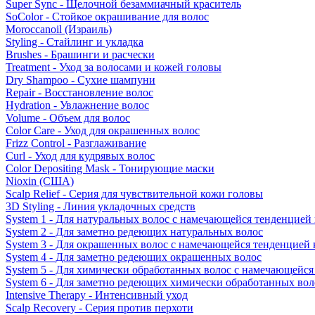
Super Sync - Щелочной безаммиачный краситель
SoColor - Стойкое окрашивание для волос
Moroccanoil (Израиль)
Styling - Стайлинг и укладка
Brushes - Брашинги и расчески
Treatment - Уход за волосами и кожей головы
Dry Shampoo - Сухие шампуни
Repair - Восстановление волос
Hydration - Увлажнение волос
Volume - Объем для волос
Color Care - Уход для окрашенных волос
Frizz Control - Разглаживание
Curl - Уход для кудрявых волос
Color Depositing Mask - Тонирующие маски
Nioxin (США)
Scalp Relief - Серия для чувствительной кожи головы
3D Styling - Линия укладочных средств
System 1 - Для натуральных волос с намечающейся тенденцией
System 2 - Для заметно редеющих натуральных волос
System 3 - Для окрашенных волос с намечающейся тенденцией
System 4 - Для заметно редеющих окрашенных волос
System 5 - Для химически обработанных волос с намечающейс
System 6 - Для заметно редеющих химически обработанных вол
Intensive Therapy - Интенсивный уход
Scalp Recovery - Серия против перхоти