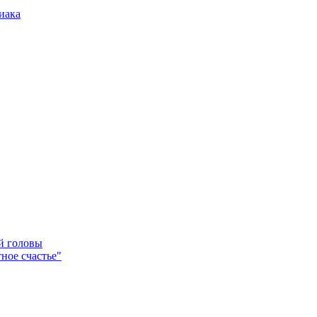
иака
ей головы
ное счастье"