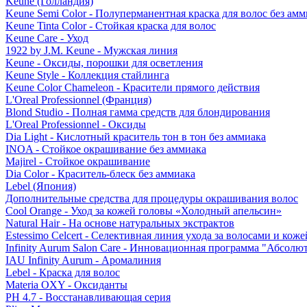
Keune (Голландия)
Keune Semi Color - Полуперманентная краска для волос без амм
Keune Tinta Color - Стойкая краска для волос
Keune Care - Уход
1922 by J.M. Keune - Мужская линия
Keune - Оксиды, порошки для осветления
Keune Style - Коллекция стайлинга
Keune Color Chameleon - Красители прямого действия
L'Oreal Professionnel (Франция)
Blond Studio - Полная гамма средств для блондирования
L'Oreal Professionnel - Оксиды
Dia Light - Кислотный краситель тон в тон без аммиака
INOA - Стойкое окрашивание без аммиака
Majirel - Стойкое окрашивание
Dia Color - Краситель-блеск без аммиака
Lebel (Япония)
Дополнительные средства для процедуры окрашивания волос
Cool Orange - Уход за кожей головы «Холодный апельсин»
Natural Hair - На основе натуральных экстрактов
Estessimo Celcert - Селективная линия ухода за волосами и кож
Infinity Aurum Salon Care - Инновационная программа "Абсолют
IAU Infinity Aurum - Аромалиния
Lebel - Краска для волос
Materia OXY - Оксиданты
PH 4.7 - Восстанавливающая серия