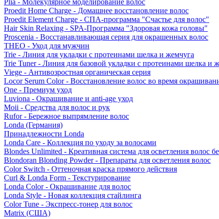
Plia - Молекулярное моделирование волос
Proedit Home Charge - Домашнее восстановление волос
Proedit Element Charge - СПА-программа "Счастье для волос"
Hair Skin Relaxing - SPA-Программа "Здоровая кожа головы"
Proscenia - Восстанавливающая серия для окрашенных волос
THEO - Уход для мужчин
Trie - Линия для укладки с протеинами шелка и жемчуга
Trie Tuner - Линия для базовой укладки с протеинами шелка и 
Viege - Антивозростная органическая серия
Locor Serum Color - Восстановление волос во время окрашиван
One - Премиум уход
Luviona - Окрашивание и anti-age уход
Moii - Средства для волос и рук
Rufor - Бережное выпрямление волос
Londa (Германия)
Принадлежности Londa
Londa Care - Коллекция по уходу за волосами
Blondes Unlimited - Креативная система для осветления волос б
Blondoran Blonding Powder - Препараты для осветления волос
Color Switch - Оттеночная краска прямого действия
Curl & Londa Form - Текстурирование
Londa Color - Окрашивание для волос
Londa Style - Новая коллекция стайлинга
Color Tune - Экспресс-тонер для волос
Matrix (США)