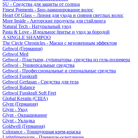
SU - Средства для защиты от солнца
Finest Pigments - Био-ламинирование волос
Heart Of Glass – Линия для ухода и сияния светлых волос
More Inside - Авторские продукты для стайлинга
Natural Tech - Натуральный уход
Pasta & Love - Идеальное бритье и уход за бородой
A SINGLE SHAMPOO
The Circle Chronicles - Маски с мгновенным эффектом
Gehwol (Германия)
Gehwol Med
Gehwol - Пластыри, супинаторы, средства из гель-полимера
Gehwol - Универсальные средства
Gehwol - Профессиональные и специальные средства
Gehwol Fusskraft
Gehwol Gerlasan - Средства для тела
Gehwol Balance
Gehwol Fusskraft Soft Feet
Global Keratin (США)
Glynt (Германия)
Glynt - Уход
Glynt - Окрашивание
Glynt - Укладка
Goldwell (Германия)
Colorance - Тонирующая крем-краска
Lightdimensions - Премиум-осветление