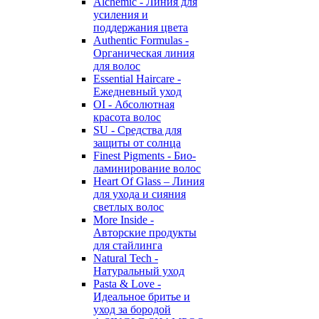
Alchemic - Линия для
усиления и
поддержания цвета
Authentic Formulas -
Органическая линия
для волос
Essential Haircare -
Eжедневный уход
OI - Абсолютная
красота волос
SU - Средства для
защиты от солнца
Finest Pigments - Био-
ламинирование волос
Heart Of Glass – Линия
для ухода и сияния
светлых волос
More Inside -
Авторские продукты
для стайлинга
Natural Tech -
Натуральный уход
Pasta & Love -
Идеальное бритье и
уход за бородой