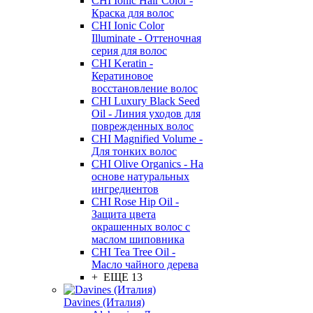
CHI Ionic Hair Color -
Краска для волос
CHI Ionic Color
Illuminate - Оттеночная
серия для волос
CHI Keratin -
Кератиновое
восстановление волос
CHI Luxury Black Seed
Oil - Линия уходов для
поврежденных волос
CHI Magnified Volume -
Для тонких волос
CHI Olive Organics - На
основе натуральных
ингредиентов
CHI Rose Hip Oil -
Защита цвета
окрашенных волос с
маслом шиповника
CHI Tea Tree Oil -
Масло чайного дерева
+ ЕЩЕ 13
Davines (Италия)