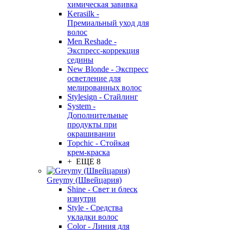
химическая завивка
Kerasilk -
Премиальный уход для
волос
Men Reshade -
Экспресс-коррекция
седины
New Blonde - Экспресс
осветление для
мелированных волос
Stylesign - Стайлинг
System -
Дополнительные
продукты при
окрашивании
Topchic - Стойкая
крем-краска
+ ЕЩЕ 8
Greymy (Швейцария)
Shine - Свет и блеск
изнутри
Style - Средства
укладки волос
Color - Линия для