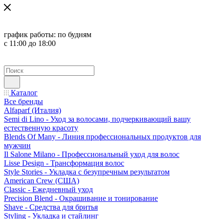
график работы:
по будням
с 11:00 до 18:00
Каталог
Все бренды
Alfaparf (Италия)
Semi di Lino - Уход за волосами, подчеркивающий вашу
естественную красоту
Blends Of Many - Линия профессиональных продуктов для
мужчин
Il Salone Milano - Профессиональный уход для волос
Lisse Design - Трансформация волос
Style Stories - Укладка с безупречным результатом
American Crew (США)
Classic - Ежедневный уход
Precision Blend - Окрашивание и тонирование
Shave - Средства для бритья
Styling - Укладка и стайлинг