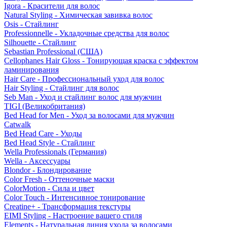
Igora - Красители для волос
Natural Styling - Химическая завивка волос
Osis - Стайлинг
Professionnelle - Укладочные средства для волос
Silhouette - Стайлинг
Sebastian Professional (США)
Cellophanes Hair Gloss - Тонирующая краска с эффектом
ламинирования
Hair Care - Профессиональный уход для волос
Hair Styling - Стайлинг для волос
Seb Man - Уход и стайлинг волос для мужчин
TIGI (Великобритания)
Bed Head for Men - Уход за волосами для мужчин
Catwalk
Bed Head Care - Уходы
Bed Head Style - Стайлинг
Wella Professionals (Германия)
Wella - Аксессуары
Blondor - Блондирование
Color Fresh - Оттеночные маски
ColorMotion - Сила и цвет
Color Touch - Интенсивное тонирование
Creatine+ - Трансформация текстуры
EIMI Styling - Настроение вашего стиля
Elements - Натуральная линия ухода за волосами