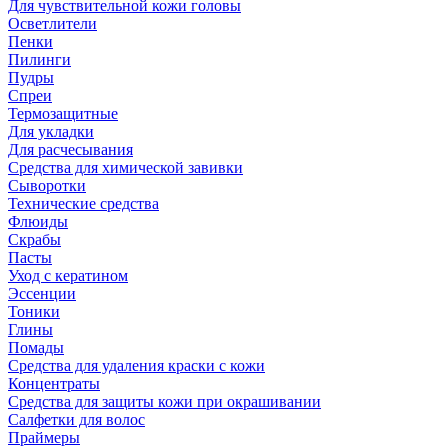
Для чувствительной кожи головы
Осветлители
Пенки
Пилинги
Пудры
Спреи
Термозащитные
Для укладки
Для расчесывания
Средства для химической завивки
Сыворотки
Технические средства
Флюиды
Скрабы
Пасты
Уход с кератином
Эссенции
Тоники
Глины
Помады
Средства для удаления краски с кожи
Концентраты
Средства для защиты кожи при окрашивании
Салфетки для волос
Праймеры