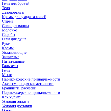
Гели для бровей
Тело
Дезодоранты
Кремы для ухода за кожей
Спреи
Соль для ванны
Молочко
Скрабы
Гели для душа
Руки
Кремы
Увлажняющие
Защитные
Питательные
Бальзамы
Гели
Мыло
Парикмахерские принадлежности
Аксессуары для косметологии
Брашинги, расчески
Парикмахерские принадлежности
Как купить
Условия оплаты
Условия доставки
О нас