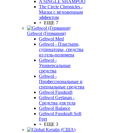
A SINGLE SHAMPOO
The Circle Chronicles -
Маски с мгновенным
эффектом
+ ЕЩЕ 7
Gehwol (Германия)
Gehwol Med
Gehwol - Пластыри,
супинаторы, средства
из гель-полимера
Gehwol -
Универсальные
средства
Gehwol -
Профессиональные и
специальные средства
Gehwol Fusskraft
Gehwol Gerlasan -
Средства для тела
Gehwol Balance
Gehwol Fusskraft Soft
Feet
+ ЕЩЕ 3