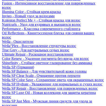
Fusion - Интенсивное восстановление для поврежденных
волос
Illumina Color - Стойкая крем-краска
Invigo - Новый уход за волосами
Koleston Perfect Me + - Стойкая краска для волос
Nutricurls - Уход для кудрявых и вьющихся волос
Performance - Классика современного стайлинга
Oil Reflections - Квинтэссенция блеска для сияния ваших
волос
Wella - Окислители
Wella°Plex - Восстановление структуры волос
True Grey - Для натуральных седых волос
Ultimate Repair - Роскошное восстановление
Color Renew - Удаление пигмента без вреда для волос
Shinefinity - Стойкое цветное глазирование без аммиака
Wella SP (Германия)
Wella SP Balance - Для чувствительной кожи головы
Wella SP Clear Scalp - Очищение против перхоти
Wella SP Color Save - Сохранение цвета для окрашенных волос
Wella SP Hydrate - Увлажнение для нормальных и сухих волос
Wella SP Repair - Восстановление для поврежденных волос
Wella SP Luxe Oil - Новая коллекция для защиты кератина
волос
Wella SP Just Men - Мужская линия средств для ухода за
волосами