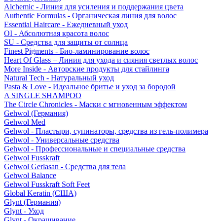
Alchemic - Линия для усиления и поддержания цвета
Authentic Formulas - Органическая линия для волос
Essential Haircare - Eжедневный уход
OI - Абсолютная красота волос
SU - Средства для защиты от солнца
Finest Pigments - Био-ламинирование волос
Heart Of Glass – Линия для ухода и сияния светлых волос
More Inside - Авторские продукты для стайлинга
Natural Tech - Натуральный уход
Pasta & Love - Идеальное бритье и уход за бородой
A SINGLE SHAMPOO
The Circle Chronicles - Маски с мгновенным эффектом
Gehwol (Германия)
Gehwol Med
Gehwol - Пластыри, супинаторы, средства из гель-полимера
Gehwol - Универсальные средства
Gehwol - Профессиональные и специальные средства
Gehwol Fusskraft
Gehwol Gerlasan - Средства для тела
Gehwol Balance
Gehwol Fusskraft Soft Feet
Global Keratin (США)
Glynt (Германия)
Glynt - Уход
Glynt - Окрашивание