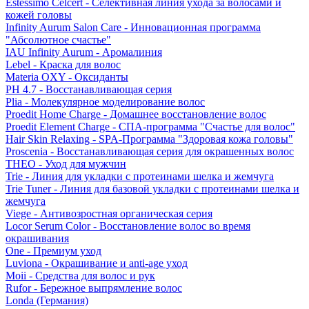
Estessimo Celcert - Селективная линия ухода за волосами и
кожей головы
Infinity Aurum Salon Care - Инновационная программа
"Абсолютное счастье"
IAU Infinity Aurum - Аромалиния
Lebel - Краска для волос
Materia OXY - Оксиданты
PH 4.7 - Восстанавливающая серия
Plia - Молекулярное моделирование волос
Proedit Home Charge - Домашнее восстановление волос
Proedit Element Charge - СПА-программа "Счастье для волос"
Hair Skin Relaxing - SPA-Программа "Здоровая кожа головы"
Proscenia - Восстанавливающая серия для окрашенных волос
THEO - Уход для мужчин
Trie - Линия для укладки с протеинами шелка и жемчуга
Trie Tuner - Линия для базовой укладки с протеинами шелка и
жемчуга
Viege - Антивозростная органическая серия
Locor Serum Color - Восстановление волос во время
окрашивания
One - Премиум уход
Luviona - Окрашивание и anti-age уход
Moii - Средства для волос и рук
Rufor - Бережное выпрямление волос
Londa (Германия)