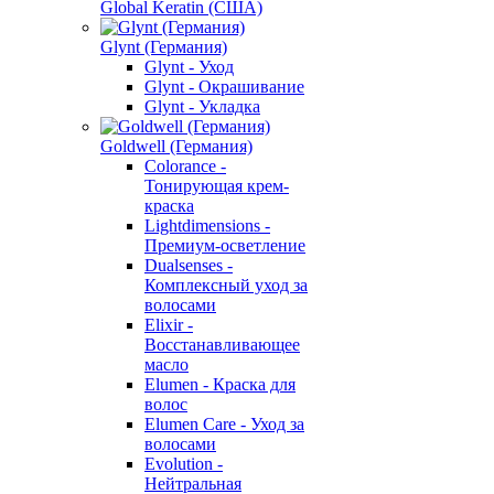
Global Keratin (США)
Glynt (Германия)
Glynt - Уход
Glynt - Окрашивание
Glynt - Укладка
Goldwell (Германия)
Colorance -
Тонирующая крем-
краска
Lightdimensions -
Премиум-осветление
Dualsenses -
Комплексный уход за
волосами
Elixir -
Восстанавливающее
масло
Elumen - Краска для
волос
Elumen Care - Уход за
волосами
Evolution -
Нейтральная