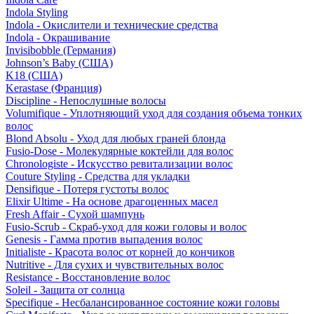
Indola Styling
Indola - Окислители и технические средства
Indola - Окрашивание
Invisibobble (Германия)
Johnson’s Baby (США)
K18 (США)
Kerastase (Франция)
Discipline - Непослушные волосы
Volumifique - Уплотняющий уход для создания объема тонких
волос
Blond Absolu - Уход для любых граней блонда
Fusio-Dose - Молекулярные коктейли для волос
Chronologiste - Искусство ревитализации волос
Couture Styling - Средства для укладки
Densifique - Потеря густоты волос
Elixir Ultime - На основе драгоценных масел
Fresh Affair - Сухой шампунь
Fusio-Scrub - Скраб-уход для кожи головы и волос
Genesis - Гамма против выпадения волос
Initialiste - Красота волос от корней до кончиков
Nutritive - Для сухих и чувствительных волос
Resistance - Восстановление волос
Soleil - Защита от солнца
Specifique - Несбалансированное состояние кожи головы