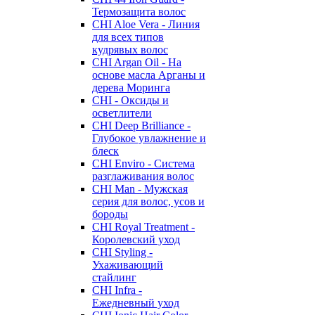
Термозащита волос
CHI Aloe Vera - Линия
для всех типов
кудрявых волос
CHI Argan Oil - На
основе масла Арганы и
дерева Моринга
CHI - Оксиды и
осветлители
CHI Deep Brilliance -
Глубокое увлажнение и
блеск
CHI Enviro - Система
разглаживания волос
CHI Man - Мужская
серия для волос, усов и
бороды
CHI Royal Treatment -
Королевский уход
CHI Styling -
Ухаживающий
стайлинг
CHI Infra -
Ежедневный уход