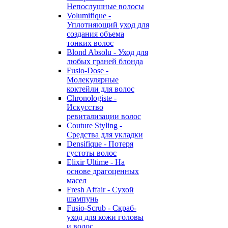
Непослушные волосы
Volumifique -
Уплотняющий уход для
создания объема
тонких волос
Blond Absolu - Уход для
любых граней блонда
Fusio-Dose -
Молекулярные
коктейли для волос
Chronologiste -
Искусство
ревитализации волос
Couture Styling -
Средства для укладки
Densifique - Потеря
густоты волос
Elixir Ultime - На
основе драгоценных
масел
Fresh Affair - Сухой
шампунь
Fusio-Scrub - Скраб-
уход для кожи головы
и волос