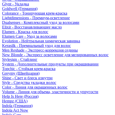
Glynt - Укладка
Goldwell (Германия)
Colorance - Тонирующая крем-краска
Lightdimensions - Премиум-осветление
Dualsenses - Комплексный уход за волосами
Elixir - Восстанавливающее масло
Elumen - Краска для волос
Elumen Care - Уход за волосами
Evolution - Нейтральная химическая завивка
Kerasilk - Премиальный уход для волос
Men Reshade - Экспресс-коррекция седины
New Blonde - Экспресс осветление для мелированных волос
Stylesign - Стайлинг
System - Дополнительные продукты при окрашивании
Topchic - Стойкая крем-краска
Greymy (Швейцария)
Shine - Свет и блеск изнутри
Style - Средства укладки волос
Color - Линия для окрашенных волос
Volume - Линия для объема, эластичности и упругости
Help Is Here (Россия)
Hempz (США)
Indola (Германия)
Indola Act Now
Indola Care