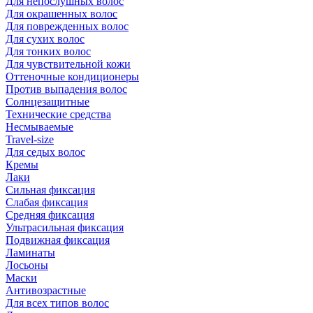
Для непослушных волос
Для окрашенных волос
Для поврежденных волос
Для сухих волос
Для тонких волос
Для чувствительной кожи
Оттеночные кондиционеры
Против выпадения волос
Солнцезащитные
Технические средства
Несмываемые
Travel-size
Для седых волос
Кремы
Лаки
Сильная фиксация
Слабая фиксация
Средняя фиксация
Ультрасильная фиксация
Подвижная фиксация
Ламинаты
Лосьоны
Маски
Антивозрастные
Для всех типов волос