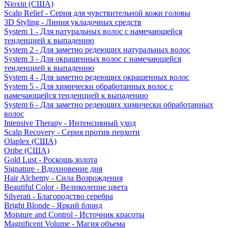
Nioxin (США)
Scalp Relief - Серия для чувствительной кожи головы
3D Styling - Линия укладочных средств
System 1 - Для натуральных волос с намечающейся
тенденцией к выпадению
System 2 - Для заметно редеющих натуральных волос
System 3 - Для окрашенных волос с намечающейся
тенденцией к выпадению
System 4 - Для заметно редеющих окрашенных волос
System 5 - Для химически обработанных волос с
намечающейся тенденцией к выпадению
System 6 - Для заметно редеющих химически обработанных
волос
Intensive Therapy - Интенсивный уход
Scalp Recovery - Серия против перхоти
Olaplex (США)
Oribe (США)
Gold Lust - Роскошь золота
Signature - Вдохновение дня
Hair Alchemy - Сила Возрождения
Beautiful Color - Великолепие цвета
Silverati - Благородство серебра
Bright Blonde - Яркий блонд
Moisture and Control - Источник красоты
Magnificent Volume - Магия объема