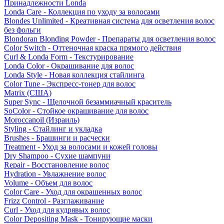
Принадлежности Londa
Londa Care - Коллекция по уходу за волосами
Blondes Unlimited - Креативная система для осветления волос
без фольги
Blondoran Blonding Powder - Препараты для осветления волос
Color Switch - Оттеночная краска прямого действия
Curl & Londa Form - Текстурирование
Londa Color - Окрашивание для волос
Londa Style - Новая коллекция стайлинга
Color Tune - Экспресс-тонер для волос
Matrix (США)
Super Sync - Щелочной безаммиачный краситель
SoColor - Стойкое окрашивание для волос
Moroccanoil (Израиль)
Styling - Стайлинг и укладка
Brushes - Брашинги и расчески
Treatment - Уход за волосами и кожей головы
Dry Shampoo - Сухие шампуни
Repair - Восстановление волос
Hydration - Увлажнение волос
Volume - Объем для волос
Color Care - Уход для окрашенных волос
Frizz Control - Разглаживание
Curl - Уход для кудрявых волос
Color Depositing Mask - Тонирующие маски