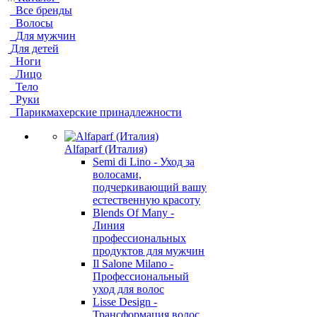
Все бренды
Волосы
Для мужчин
Для детей
Ноги
Лицо
Тело
Руки
Парикмахерские принадлежности
Alfaparf (Италия)
Semi di Lino - Уход за
волосами,
подчеркивающий вашу
естественную красоту
Blends Of Many -
Линия
профессиональных
продуктов для мужчин
Il Salone Milano -
Профессиональный
уход для волос
Lisse Design -
Трансформация волос