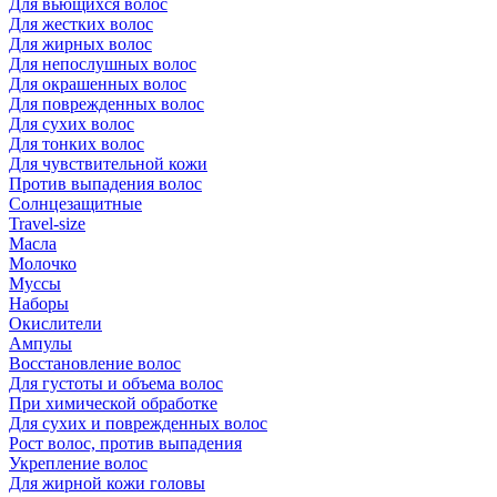
Для вьющихся волос
Для жестких волос
Для жирных волос
Для непослушных волос
Для окрашенных волос
Для поврежденных волос
Для сухих волос
Для тонких волос
Для чувствительной кожи
Против выпадения волос
Солнцезащитные
Travel-size
Масла
Молочко
Муссы
Наборы
Окислители
Ампулы
Восстановление волос
Для густоты и объема волос
При химической обработке
Для сухих и поврежденных волос
Рост волос, против выпадения
Укрепление волос
Для жирной кожи головы