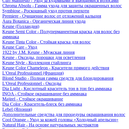
Curl Manifesto - Уход за кудрявыми и вьющимися волосами
Chroma Absolu - Гамма ухода для защиты окрашенных волос
Symbiose - Роскошный уход против перхоти
Premiere - Очищение волос от отложений кальция
Aura Botanica - Органическая линия ухода
Keune (Голландия)
Keune Semi Color - Полуперманентная краска для волос без
аммиака
Keune Tinta Color - Стойкая краска для волос
Keune Care - Уход
1922 by J.M. Keune - Мужская линия
Keune - Оксиды, порошки для осветления
Keune Style - Коллекция стайлинга
Keune Color Chameleon - Красители прямого действия
L'Oreal Professionnel (Франция)
Blond Studio - Полная гамма средств для блондирования
L'Oreal Professionnel - Оксиды
Dia Light - Кислотный краситель тон в тон без аммиака
INOA - Стойкое окрашивание без аммиака
Majirel - Стойкое окрашивание
Dia Color - Краситель-блеск без аммиака
Lebel (Япония)
Дополнительные средства для процедуры окрашивания волос
Cool Orange - Уход за кожей головы «Холодный апельсин»
Natural Hair - На основе натуральных экстрактов