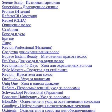
Serene Scalp - Истинная гармония
Supershine - Драгоценное сияние
Proraso (Италия)
RefectoCil (Австрия)
Reuzel (США)
Очищение волос
Стайлинг
Борода и усы
Бритье
Лицо
Revlon Professional (Испания)
Средства для окрашивания волос
Equave Instant Beauty - Мгновенная красота волос
Pro You - Для ухода и укладки волос
Revlonissimo 45 Days - Уход для окрашенных волосы
Style Masters - Средства для стайлинга
Revlon - Красители для волос
Orofluido - Уход за волосами
Uniq One - Уход в одном флаконе
ReStart - Переосмысленный уход за волосами
Schwarzkopf Professional (Германия)
Bonacure Hairtherapy - Уход за волосами
BlondMe - Осветление и уход за осветленными волосами
Goodbye - Нейтрализация нежелательных оттенков
Oxigenta - Окислители и средства для обесцвечивания