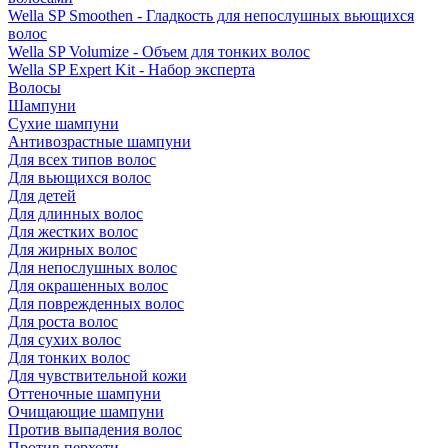
Wella SP Smoothen - Гладкость для непослушных вьющихся
волос
Wella SP Volumize - Объем для тонких волос
Wella SP Expert Kit - Набор эксперта
Волосы
Шампуни
Сухие шампуни
Антивозрастные шампуни
Для всех типов волос
Для вьющихся волос
Для детей
Для длинных волос
Для жестких волос
Для жирных волос
Для непослушных волос
Для окрашенных волос
Для поврежденных волос
Для роста волос
Для сухих волос
Для тонких волос
Для чувствительной кожи
Оттеночные шампуни
Очищающие шампуни
Против выпадения волос
Против перхоти