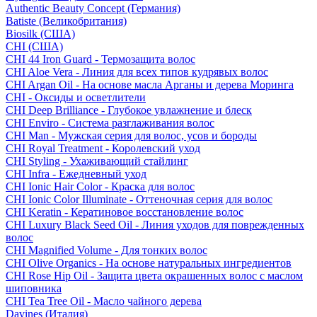
Authentic Beauty Concept (Германия)
Batiste (Великобритания)
Biosilk (США)
CHI (США)
CHI 44 Iron Guard - Термозащита волос
CHI Aloe Vera - Линия для всех типов кудрявых волос
CHI Argan Oil - На основе масла Арганы и дерева Моринга
CHI - Оксиды и осветлители
CHI Deep Brilliance - Глубокое увлажнение и блеск
CHI Enviro - Система разглаживания волос
CHI Man - Мужская серия для волос, усов и бороды
CHI Royal Treatment - Королевский уход
CHI Styling - Ухаживающий стайлинг
CHI Infra - Ежедневный уход
CHI Ionic Hair Color - Краска для волос
CHI Ionic Color Illuminate - Оттеночная серия для волос
CHI Keratin - Кератиновое восстановление волос
CHI Luxury Black Seed Oil - Линия уходов для поврежденных
волос
CHI Magnified Volume - Для тонких волос
CHI Olive Organics - На основе натуральных ингредиентов
CHI Rose Hip Oil - Защита цвета окрашенных волос с маслом
шиповника
CHI Tea Tree Oil - Масло чайного дерева
Davines (Италия)