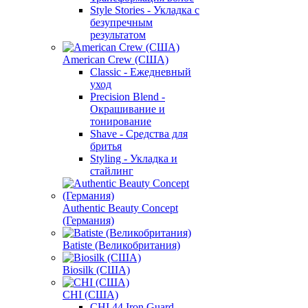
Style Stories - Укладка с
безупречным
результатом
American Crew (США)
Classic - Ежедневный
уход
Precision Blend -
Окрашивание и
тонирование
Shave - Средства для
бритья
Styling - Укладка и
стайлинг
Authentic Beauty Concept
(Германия)
Batiste (Великобритания)
Biosilk (США)
CHI (США)
CHI 44 Iron Guard -