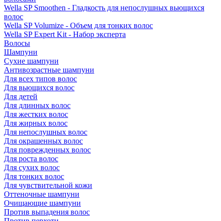
Wella SP Smoothen - Гладкость для непослушных вьющихся
волос
Wella SP Volumize - Объем для тонких волос
Wella SP Expert Kit - Набор эксперта
Волосы
Шампуни
Сухие шампуни
Антивозрастные шампуни
Для всех типов волос
Для вьющихся волос
Для детей
Для длинных волос
Для жестких волос
Для жирных волос
Для непослушных волос
Для окрашенных волос
Для поврежденных волос
Для роста волос
Для сухих волос
Для тонких волос
Для чувствительной кожи
Оттеночные шампуни
Очищающие шампуни
Против выпадения волос
Против перхоти