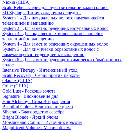
Nioxin (США)
Scalp Relief - Серия для чувствительной кожи головы
3D Styling - Линия укладочных средств
System 1 - Для натуральных волос с намечающейся
тенденцией к выпадению
System 2 - Для заметно редеющих натуральных волос
System 3 - Для окрашенных волос с намечающейся
тенденцией к выпадению
System 4 - Для заметно редеющих окрашенных волос
System 5 - Для химически обработанных волос с
намечающейся тенденцией к выпадению
System 6 - Для заметно редеющих химически обработанных
волос
Intensive Therapy - Интенсивный уход
Scalp Recovery - Серия против перхоти
Olaplex (США)
Oribe (США)
Gold Lust - Роскошь золота
Signature - Вдохновение дня
Hair Alchemy - Сила Возрождения
Beautiful Color - Великолепие цвета
Silverati - Благородство серебра
Bright Blonde - Яркий блонд
Moisture and Control - Источник красоты
Magnificent Volume - Магия объема