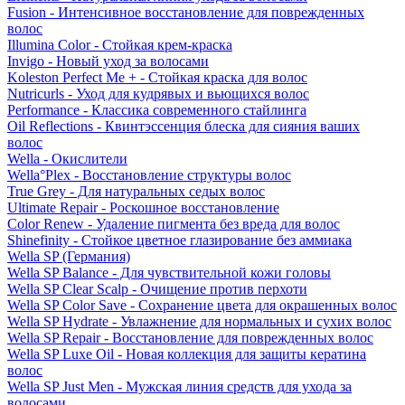
Fusion - Интенсивное восстановление для поврежденных
волос
Illumina Color - Стойкая крем-краска
Invigo - Новый уход за волосами
Koleston Perfect Me + - Стойкая краска для волос
Nutricurls - Уход для кудрявых и вьющихся волос
Performance - Классика современного стайлинга
Oil Reflections - Квинтэссенция блеска для сияния ваших
волос
Wella - Окислители
Wella°Plex - Восстановление структуры волос
True Grey - Для натуральных седых волос
Ultimate Repair - Роскошное восстановление
Color Renew - Удаление пигмента без вреда для волос
Shinefinity - Стойкое цветное глазирование без аммиака
Wella SP (Германия)
Wella SP Balance - Для чувствительной кожи головы
Wella SP Clear Scalp - Очищение против перхоти
Wella SP Color Save - Сохранение цвета для окрашенных волос
Wella SP Hydrate - Увлажнение для нормальных и сухих волос
Wella SP Repair - Восстановление для поврежденных волос
Wella SP Luxe Oil - Новая коллекция для защиты кератина
волос
Wella SP Just Men - Мужская линия средств для ухода за
волосами