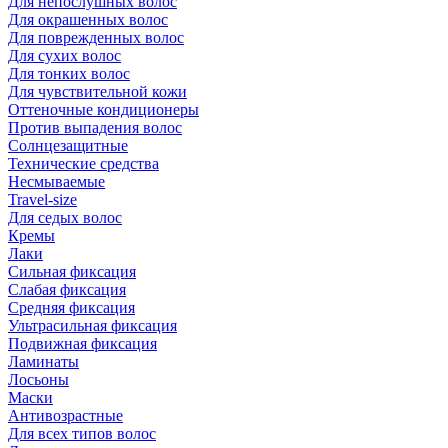
Для непослушных волос
Для окрашенных волос
Для поврежденных волос
Для сухих волос
Для тонких волос
Для чувствительной кожи
Оттеночные кондиционеры
Против выпадения волос
Солнцезащитные
Технические средства
Несмываемые
Travel-size
Для седых волос
Кремы
Лаки
Сильная фиксация
Слабая фиксация
Средняя фиксация
Ультрасильная фиксация
Подвижная фиксация
Ламинаты
Лосьоны
Маски
Антивозрастные
Для всех типов волос