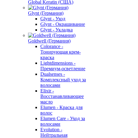
Global Keratin (США)
Glynt (Германия)
Glynt - Уход
Glynt - Окрашивание
Glynt - Укладка
Goldwell (Германия)
Colorance -
Тонирующая крем-
краска
Lightdimensions -
Премиум-осветление
Dualsenses -
Комплексный уход за
волосами
Elixir -
Восстанавливающее
масло
Elumen - Краска для
волос
Elumen Care - Уход за
волосами
Evolution -
Нейтральная