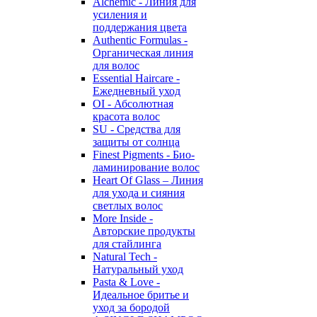
Alchemic - Линия для
усиления и
поддержания цвета
Authentic Formulas -
Органическая линия
для волос
Essential Haircare -
Eжедневный уход
OI - Абсолютная
красота волос
SU - Средства для
защиты от солнца
Finest Pigments - Био-
ламинирование волос
Heart Of Glass – Линия
для ухода и сияния
светлых волос
More Inside -
Авторские продукты
для стайлинга
Natural Tech -
Натуральный уход
Pasta & Love -
Идеальное бритье и
уход за бородой