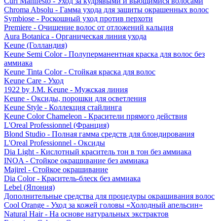
Curl Manifesto - Уход за кудрявыми и вьющимися волосами
Chroma Absolu - Гамма ухода для защиты окрашенных волос
Symbiose - Роскошный уход против перхоти
Premiere - Очищение волос от отложений кальция
Aura Botanica - Органическая линия ухода
Keune (Голландия)
Keune Semi Color - Полуперманентная краска для волос без
аммиака
Keune Tinta Color - Стойкая краска для волос
Keune Care - Уход
1922 by J.M. Keune - Мужская линия
Keune - Оксиды, порошки для осветления
Keune Style - Коллекция стайлинга
Keune Color Chameleon - Красители прямого действия
L'Oreal Professionnel (Франция)
Blond Studio - Полная гамма средств для блондирования
L'Oreal Professionnel - Оксиды
Dia Light - Кислотный краситель тон в тон без аммиака
INOA - Стойкое окрашивание без аммиака
Majirel - Стойкое окрашивание
Dia Color - Краситель-блеск без аммиака
Lebel (Япония)
Дополнительные средства для процедуры окрашивания волос
Cool Orange - Уход за кожей головы «Холодный апельсин»
Natural Hair - На основе натуральных экстрактов