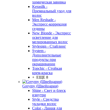
химическая завивка
Kerasilk -
Премиальный уход для
волос
Men Reshade -
Экспресс-коррекция
седины
New Blonde - Экспресс
осветление для
мелированных волос
Stylesign - Стайлинг
System -
Дополнительные
продукты при
окрашивании
Topchic - Стойкая
крем-краска
+ ЕЩЕ 8
Greymy (Швейцария)
Shine - Свет и блеск
изнутри
Style - Средства
укладки волос
Color - Линия для