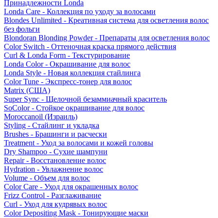
Принадлежности Londa
Londa Care - Коллекция по уходу за волосами
Blondes Unlimited - Креативная система для осветления волос
без фольги
Blondoran Blonding Powder - Препараты для осветления волос
Color Switch - Оттеночная краска прямого действия
Curl & Londa Form - Текстурирование
Londa Color - Окрашивание для волос
Londa Style - Новая коллекция стайлинга
Color Tune - Экспресс-тонер для волос
Matrix (США)
Super Sync - Щелочной безаммиачный краситель
SoColor - Стойкое окрашивание для волос
Moroccanoil (Израиль)
Styling - Стайлинг и укладка
Brushes - Брашинги и расчески
Treatment - Уход за волосами и кожей головы
Dry Shampoo - Сухие шампуни
Repair - Восстановление волос
Hydration - Увлажнение волос
Volume - Объем для волос
Color Care - Уход для окрашенных волос
Frizz Control - Разглаживание
Curl - Уход для кудрявых волос
Color Depositing Mask - Тонирующие маски