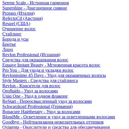
Serene Scalp - Истинная гармония
Supershine - Драгоценное сияние
Proraso (Италия)
RefectoCil (Австрия)
Reuzel (США)
Очищение волос
Стайлинг
Борода и усы
Бритье
Лицо
Revlon Professional (Испания)
Средства для окрашивания волос
Equave Instant Beauty - Мгновенная красота волос
Pro You - Для ухода и укладки волос
Revlonissimo 45 Days - Уход для окрашенных волосы
Style Masters - Средства для стайлинга
Revlon - Красители для волос
Orofluido - Уход за волосами
Uniq One - Уход в одном флаконе
ReStart - Переосмысленный уход за волосами
Schwarzkopf Professional (Германия)
Bonacure Hairtherapy - Уход за волосами
BlondMe - Осветление и уход за осветленными волосами
Goodbye - Нейтрализация нежелательных оттенков
Oxigenta - Окислители и средства для обесцвечивания