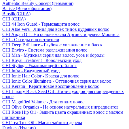
Authentic Beauty Concept (Германия)
Batiste (Великобритания)
Biosilk (США)
CHI (США)
CHI 44 Iron Guard - Термозащита волос
CHI Aloe Vera - Линия для всех типов кудрявых волос
CHI Argan Oil - На основе масла Арганы и дерева Моринга
CHI - Оксиды и осветлители
CHI Deep Brilliance - Глубокое увлажнение и блеск
CHI Enviro - Система разглаживания волос
CHI Man - Мужская серия для волос, усов и бороды
CHI Royal Treatment - Королевский уход
CHI Styling - Ухаживающий стайлинг
CHI Infra - Ежедневный уход
CHI Ionic Hair Color - Краска для волос
CHI Ionic Color Illuminate - Оттеночная серия для волос
CHI Keratin - Кератиновое восстановление волос
CHI Luxury Black Seed Oil - Линия уходов для поврежденных
волос
CHI Magnified Volume - Для тонких волос
CHI Olive Organics - На основе натуральных ингредиентов
CHI Rose Hip Oil - Защита цвета окрашенных волос с маслом
шиповника
CHI Tea Tree Oil - Масло чайного дерева
Davines (Италия)