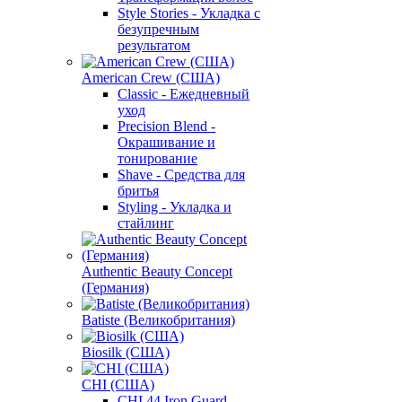
Style Stories - Укладка с
безупречным
результатом
American Crew (США)
Classic - Ежедневный
уход
Precision Blend -
Окрашивание и
тонирование
Shave - Средства для
бритья
Styling - Укладка и
стайлинг
Authentic Beauty Concept
(Германия)
Batiste (Великобритания)
Biosilk (США)
CHI (США)
CHI 44 Iron Guard -