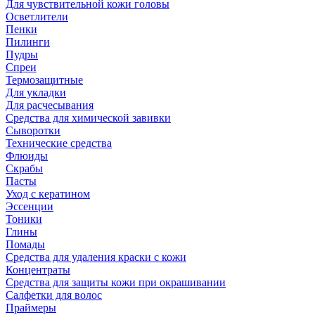
Для чувствительной кожи головы
Осветлители
Пенки
Пилинги
Пудры
Спреи
Термозащитные
Для укладки
Для расчесывания
Средства для химической завивки
Сыворотки
Технические средства
Флюиды
Скрабы
Пасты
Уход с кератином
Эссенции
Тоники
Глины
Помады
Средства для удаления краски с кожи
Концентраты
Средства для защиты кожи при окрашивании
Салфетки для волос
Праймеры