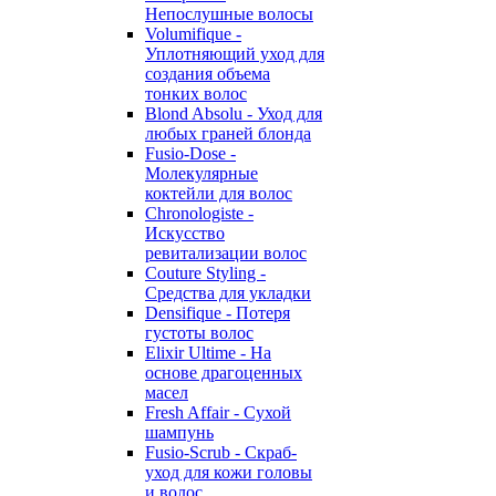
Непослушные волосы
Volumifique -
Уплотняющий уход для
создания объема
тонких волос
Blond Absolu - Уход для
любых граней блонда
Fusio-Dose -
Молекулярные
коктейли для волос
Chronologiste -
Искусство
ревитализации волос
Couture Styling -
Средства для укладки
Densifique - Потеря
густоты волос
Elixir Ultime - На
основе драгоценных
масел
Fresh Affair - Сухой
шампунь
Fusio-Scrub - Скраб-
уход для кожи головы
и волос