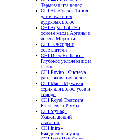
Термозащита волос
CHI Aloe Vera - Линия
для всех типов
кудрявых волос
CHI Argan Oil - На
основе масла Арганы и
дерева Моринга
CHI - Оксиды и
осветлители
CHI Deep Brilliance -
Глубокое увлажнение и
блеск
CHI Enviro - Система
разглаживания волос
CHI Man - Мужская
серия для волос, усов и
бороды
CHI Royal Treatment -
Королевский уход
CHI Styling -
Ухаживающий
стайлинг
CHI Infra -
Ежедневный уход