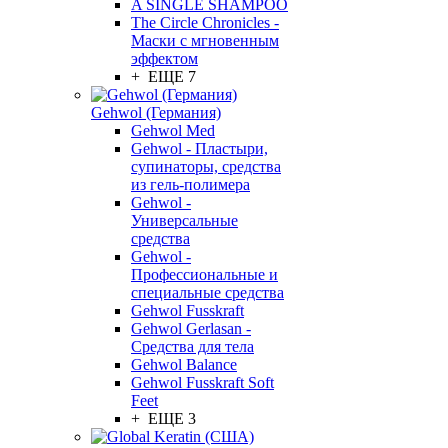
A SINGLE SHAMPOO
The Circle Chronicles -
Маски с мгновенным
эффектом
+ ЕЩЕ 7
Gehwol (Германия)
Gehwol Med
Gehwol - Пластыри,
супинаторы, средства
из гель-полимера
Gehwol -
Универсальные
средства
Gehwol -
Профессиональные и
специальные средства
Gehwol Fusskraft
Gehwol Gerlasan -
Средства для тела
Gehwol Balance
Gehwol Fusskraft Soft
Feet
+ ЕЩЕ 3