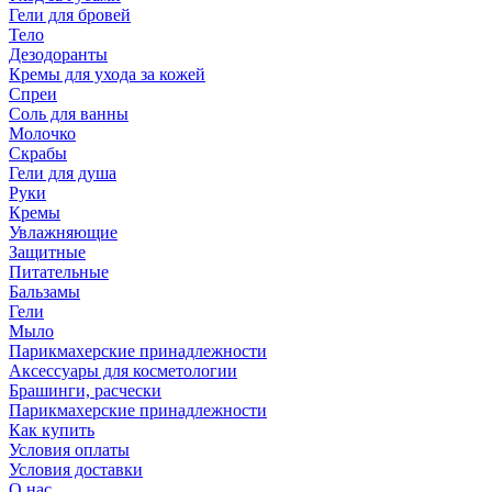
Гели для бровей
Тело
Дезодоранты
Кремы для ухода за кожей
Спреи
Соль для ванны
Молочко
Скрабы
Гели для душа
Руки
Кремы
Увлажняющие
Защитные
Питательные
Бальзамы
Гели
Мыло
Парикмахерские принадлежности
Аксессуары для косметологии
Брашинги, расчески
Парикмахерские принадлежности
Как купить
Условия оплаты
Условия доставки
О нас