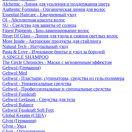
Alchemic - Линия для усиления и поддержания цвета
Authentic Formulas - Органическая линия для волос
Essential Haircare - Eжедневный уход
OI - Абсолютная красота волос
SU - Средства для защиты от солнца
Finest Pigments - Био-ламинирование волос
Heart Of Glass – Линия для ухода и сияния светлых волос
More Inside - Авторские продукты для стайлинга
Natural Tech - Натуральный уход
Pasta & Love - Идеальное бритье и уход за бородой
A SINGLE SHAMPOO
The Circle Chronicles - Маски с мгновенным эффектом
Gehwol (Германия)
Gehwol Med
Gehwol - Пластыри, супинаторы, средства из гель-полимера
Gehwol - Универсальные средства
Gehwol - Профессиональные и специальные средства
Gehwol Fusskraft
Gehwol Gerlasan - Средства для тела
Gehwol Balance
Gehwol Fusskraft Soft Feet
Global Keratin (США)
Glynt (Германия)
Glynt - Уход
Glynt - Окрашивание