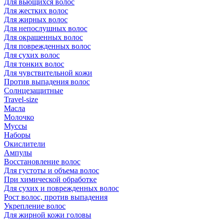
Для вьющихся волос
Для жестких волос
Для жирных волос
Для непослушных волос
Для окрашенных волос
Для поврежденных волос
Для сухих волос
Для тонких волос
Для чувствительной кожи
Против выпадения волос
Солнцезащитные
Travel-size
Масла
Молочко
Муссы
Наборы
Окислители
Ампулы
Восстановление волос
Для густоты и объема волос
При химической обработке
Для сухих и поврежденных волос
Рост волос, против выпадения
Укрепление волос
Для жирной кожи головы