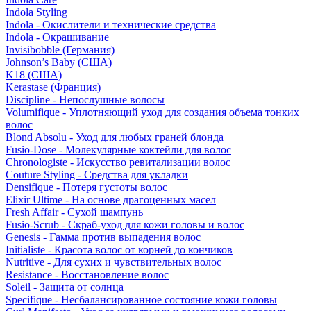
Indola Styling
Indola - Окислители и технические средства
Indola - Окрашивание
Invisibobble (Германия)
Johnson’s Baby (США)
K18 (США)
Kerastase (Франция)
Discipline - Непослушные волосы
Volumifique - Уплотняющий уход для создания объема тонких
волос
Blond Absolu - Уход для любых граней блонда
Fusio-Dose - Молекулярные коктейли для волос
Chronologiste - Искусство ревитализации волос
Couture Styling - Средства для укладки
Densifique - Потеря густоты волос
Elixir Ultime - На основе драгоценных масел
Fresh Affair - Сухой шампунь
Fusio-Scrub - Скраб-уход для кожи головы и волос
Genesis - Гамма против выпадения волос
Initialiste - Красота волос от корней до кончиков
Nutritive - Для сухих и чувствительных волос
Resistance - Восстановление волос
Soleil - Защита от солнца
Specifique - Несбалансированное состояние кожи головы