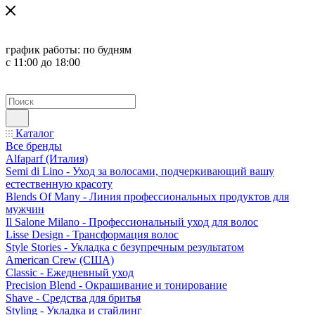
график работы:
по будням
с 11:00 до 18:00
Каталог
Все бренды
Alfaparf (Италия)
Semi di Lino - Уход за волосами, подчеркивающий вашу
естественную красоту
Blends Of Many - Линия профессиональных продуктов для
мужчин
Il Salone Milano - Профессиональный уход для волос
Lisse Design - Трансформация волос
Style Stories - Укладка с безупречным результатом
American Crew (США)
Classic - Ежедневный уход
Precision Blend - Окрашивание и тонирование
Shave - Средства для бритья
Styling - Укладка и стайлинг