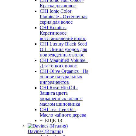
CHI Ionic Hair Color -
Краска для волос
CHI Ionic Color
Illuminate - Оттеночная
серия для волос
CHI Keratin -
Кератиновое
восстановление волос
CHI Luxury Black Seed
Oil - Линия уходов для
поврежденных волос
CHI Magnified Volume -
Для тонких волос
CHI Olive Organics - На
основе натуральных
ингредиентов
CHI Rose Hip Oil -
Защита цвета
окрашенных волос с
маслом шиповника
CHI Tea Tree Oil -
Масло чайного дерева
+ ЕЩЕ 13
Davines (Италия)