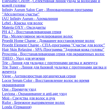
Estessimo Celcert - Селективная линия ухода за волосами и
кожей головы
Infinity Aurum Salon Care - Инновационная программа
"Абсолютное счастье"
IAU Infinity Aurum - Аромалиния
Lebel - Краска для волос
Materia OXY - Оксиданты
PH 4.7 - Восстанавливающая серия
Plia - Молекулярное моделирование волос
Proedit Home Charge - Домашнее восстановление волос
Proedit Element Charge - СПА-программа "Счастье для волос"
Hair Skin Relaxing - SPA-Программа "Здоровая кожа головы"
Proscenia - Восстанавливающая серия для окрашенных волос
THEO - Уход для мужчин
Trie - Линия для укладки с протеинами шелка и жемчуга
Trie Tuner - Линия для базовой укладки с протеинами шелка и
жемчуга
Viege - Антивозростная органическая серия
Locor Serum Color - Восстановление волос во время
окрашивания
One - Премиум уход
Luviona - Окрашивание и anti-age уход
Moii - Средства для волос и рук
Rufor - Бережное выпрямление волос
Londa (Германия)