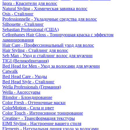
Igora - Красители для волос
Natural Styling - Химическая завивка волос
Osis - Стайлинг
Professionnelle - Укладочные средства для волос
Silhouette - Стайлинг
Sebastian Professional (США)
Cellophanes Hair Gloss - Тонирующая краска с эффектом
ламинирования
Hair Care - Профессиональный уход для волос
Hair Styling - Стайлинг для волос
Seb Man - Уход и стайлинг волос для мужчин
TIGI (Великобритания)
Bed Head for Men - Уход за волосами для мужчин
Catwalk
Bed Head Care - Уходы
Bed Head Style - Стайлинг
Wella Professionals (Германия)
Wella - Аксессуары
Blondor - Блондирование
Color Fresh - Оттеночные маски
ColorMotion - Сила и цвет
Color Touch - Интенсивное тонирование
Creatine+ - Трансформация текстуры
EIMI Styling - Настроение вашего стиля
Elements - Натуральная линия ухода за волосами