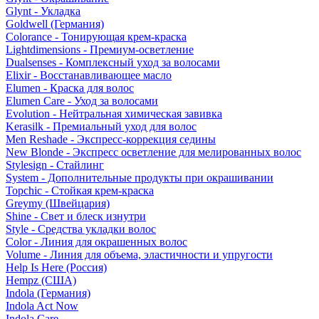
Glynt - Укладка
Goldwell (Германия)
Colorance - Тонирующая крем-краска
Lightdimensions - Премиум-осветление
Dualsenses - Комплексный уход за волосами
Elixir - Восстанавливающее масло
Elumen - Краска для волос
Elumen Care - Уход за волосами
Evolution - Нейтральная химическая завивка
Kerasilk - Премиальный уход для волос
Men Reshade - Экспресс-коррекция седины
New Blonde - Экспресс осветление для мелированных волос
Stylesign - Стайлинг
System - Дополнительные продукты при окрашивании
Topchic - Стойкая крем-краска
Greymy (Швейцария)
Shine - Свет и блеск изнутри
Style - Средства укладки волос
Color - Линия для окрашенных волос
Volume - Линия для объема, эластичности и упругости
Help Is Here (Россия)
Hempz (США)
Indola (Германия)
Indola Act Now
Indola Care