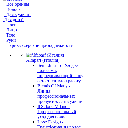
Все бренды
Волосы
Для мужчин
Для детей
Ноги
Лицо
Тело
Руки
Парикмахерские принадлежности
Alfaparf (Италия)
Semi di Lino - Уход за
волосами,
подчеркивающий вашу
естественную красоту
Blends Of Many -
Линия
профессиональных
продуктов для мужчин
Il Salone Milano -
Профессиональный
уход для волос
Lisse Design -
Трансформация волос