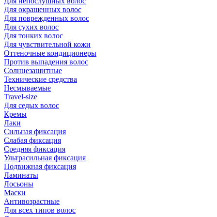
Для непослушных волос
Для окрашенных волос
Для поврежденных волос
Для сухих волос
Для тонких волос
Для чувствительной кожи
Оттеночные кондиционеры
Против выпадения волос
Солнцезащитные
Технические средства
Несмываемые
Travel-size
Для седых волос
Кремы
Лаки
Сильная фиксация
Слабая фиксация
Средняя фиксация
Ультрасильная фиксация
Подвижная фиксация
Ламинаты
Лосьоны
Маски
Антивозрастные
Для всех типов волос