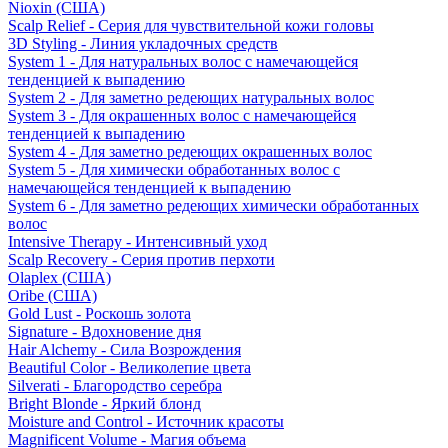
Nioxin (США)
Scalp Relief - Серия для чувствительной кожи головы
3D Styling - Линия укладочных средств
System 1 - Для натуральных волос с намечающейся
тенденцией к выпадению
System 2 - Для заметно редеющих натуральных волос
System 3 - Для окрашенных волос с намечающейся
тенденцией к выпадению
System 4 - Для заметно редеющих окрашенных волос
System 5 - Для химически обработанных волос с
намечающейся тенденцией к выпадению
System 6 - Для заметно редеющих химически обработанных
волос
Intensive Therapy - Интенсивный уход
Scalp Recovery - Серия против перхоти
Olaplex (США)
Oribe (США)
Gold Lust - Роскошь золота
Signature - Вдохновение дня
Hair Alchemy - Сила Возрождения
Beautiful Color - Великолепие цвета
Silverati - Благородство серебра
Bright Blonde - Яркий блонд
Moisture and Control - Источник красоты
Magnificent Volume - Магия объема