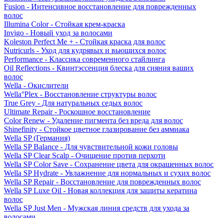
Fusion - Интенсивное восстановление для поврежденных
волос
Illumina Color - Стойкая крем-краска
Invigo - Новый уход за волосами
Koleston Perfect Me + - Стойкая краска для волос
Nutricurls - Уход для кудрявых и вьющихся волос
Performance - Классика современного стайлинга
Oil Reflections - Квинтэссенция блеска для сияния ваших
волос
Wella - Окислители
Wella°Plex - Восстановление структуры волос
True Grey - Для натуральных седых волос
Ultimate Repair - Роскошное восстановление
Color Renew - Удаление пигмента без вреда для волос
Shinefinity - Стойкое цветное глазирование без аммиака
Wella SP (Германия)
Wella SP Balance - Для чувствительной кожи головы
Wella SP Clear Scalp - Очищение против перхоти
Wella SP Color Save - Сохранение цвета для окрашенных волос
Wella SP Hydrate - Увлажнение для нормальных и сухих волос
Wella SP Repair - Восстановление для поврежденных волос
Wella SP Luxe Oil - Новая коллекция для защиты кератина
волос
Wella SP Just Men - Мужская линия средств для ухода за
волосами