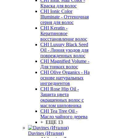
CHI Ionic Hair Color -
Краска для волос
CHI Ionic Color
Illuminate - Оттеночная
серия для волос
CHI Keratin -
Кератиновое
восстановление волос
CHI Luxury Black Seed
Oil - Линия уходов для
поврежденных волос
CHI Magnified Volume -
Для тонких волос
CHI Olive Organics - На
основе натуральных
ингредиентов
CHI Rose Hip Oil -
Защита цвета
окрашенных волос с
маслом шиповника
CHI Tea Tree Oil -
Масло чайного дерева
+ ЕЩЕ 13
Davines (Италия)