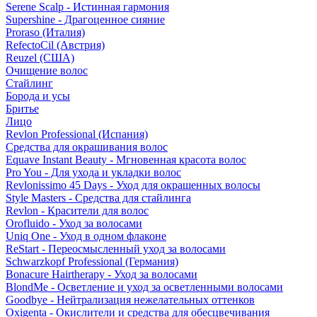
Serene Scalp - Истинная гармония
Supershine - Драгоценное сияние
Proraso (Италия)
RefectoCil (Австрия)
Reuzel (США)
Очищение волос
Стайлинг
Борода и усы
Бритье
Лицо
Revlon Professional (Испания)
Средства для окрашивания волос
Equave Instant Beauty - Мгновенная красота волос
Pro You - Для ухода и укладки волос
Revlonissimo 45 Days - Уход для окрашенных волосы
Style Masters - Средства для стайлинга
Revlon - Красители для волос
Orofluido - Уход за волосами
Uniq One - Уход в одном флаконе
ReStart - Переосмысленный уход за волосами
Schwarzkopf Professional (Германия)
Bonacure Hairtherapy - Уход за волосами
BlondMe - Осветление и уход за осветленными волосами
Goodbye - Нейтрализация нежелательных оттенков
Oxigenta - Окислители и средства для обесцвечивания