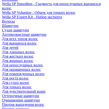
Wella SP Smoothen - Гладкость для непослушных вьющихся
волос
Wella SP Volumize - Объем для тонких волос
Wella SP Expert Kit - Набор эксперта
Волосы
Шампуни
Сухие шампуни
Антивозрастные шампуни
Для всех типов волос
Для вьющихся волос
Для детей
Для длинных волос
Для жестких волос
Для жирных волос
Для непослушных волос
Для окрашенных волос
Для поврежденных волос
Для роста волос
Для сухих волос
Для тонких волос
Для чувствительной кожи
Оттеночные шампуни
Очищающие шампуни
Против выпадения волос
Против перхоти