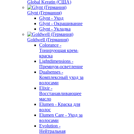
Global Keratin (США)
Glynt (Германия)
Glynt - Уход
Glynt - Окрашивание
Glynt - Укладка
Goldwell (Германия)
Colorance -
Тонирующая крем-
краска
Lightdimensions -
Премиум-осветление
Dualsenses -
Комплексный уход за
волосами
Elixir -
Восстанавливающее
масло
Elumen - Краска для
волос
Elumen Care - Уход за
волосами
Evolution -
Нейтральная