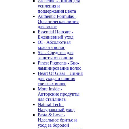
Alchemic - Линия для
усиления и
поддержания цвета
Authentic Formulas -
Органическая линия
для волос
Essential Haircare -
Eжедневный уход
OI - Абсолютная
красота волос
SU - Средства для
защиты от солнца
Finest Pigments - Био-
ламинирование волос
Heart Of Glass – Линия
для ухода и сияния
светлых волос
More Inside -
Авторские продукты
для стайлинга
Natural Tech -
Натуральный уход
Pasta & Love -
Идеальное бритье и
уход за бородой