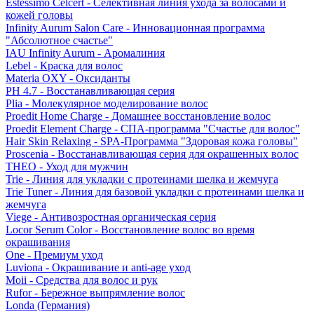
Estessimo Celcert - Селективная линия ухода за волосами и
кожей головы
Infinity Aurum Salon Care - Инновационная программа
"Абсолютное счастье"
IAU Infinity Aurum - Аромалиния
Lebel - Краска для волос
Materia OXY - Оксиданты
PH 4.7 - Восстанавливающая серия
Plia - Молекулярное моделирование волос
Proedit Home Charge - Домашнее восстановление волос
Proedit Element Charge - СПА-программа "Счастье для волос"
Hair Skin Relaxing - SPA-Программа "Здоровая кожа головы"
Proscenia - Восстанавливающая серия для окрашенных волос
THEO - Уход для мужчин
Trie - Линия для укладки с протеинами шелка и жемчуга
Trie Tuner - Линия для базовой укладки с протеинами шелка и
жемчуга
Viege - Антивозростная органическая серия
Locor Serum Color - Восстановление волос во время
окрашивания
One - Премиум уход
Luviona - Окрашивание и anti-age уход
Moii - Средства для волос и рук
Rufor - Бережное выпрямление волос
Londa (Германия)