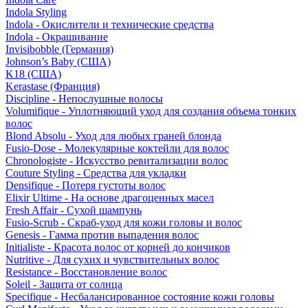
Indola Styling
Indola - Окислители и технические средства
Indola - Окрашивание
Invisibobble (Германия)
Johnson’s Baby (США)
K18 (США)
Kerastase (Франция)
Discipline - Непослушные волосы
Volumifique - Уплотняющий уход для создания объема тонких
волос
Blond Absolu - Уход для любых граней блонда
Fusio-Dose - Молекулярные коктейли для волос
Chronologiste - Искусство ревитализации волос
Couture Styling - Средства для укладки
Densifique - Потеря густоты волос
Elixir Ultime - На основе драгоценных масел
Fresh Affair - Сухой шампунь
Fusio-Scrub - Скраб-уход для кожи головы и волос
Genesis - Гамма против выпадения волос
Initialiste - Красота волос от корней до кончиков
Nutritive - Для сухих и чувствительных волос
Resistance - Восстановление волос
Soleil - Защита от солнца
Specifique - Несбалансированное состояние кожи головы