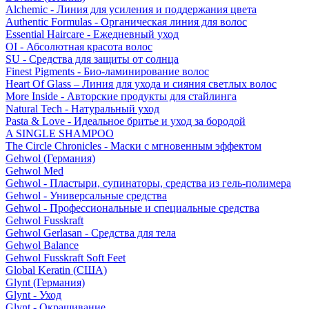
Alchemic - Линия для усиления и поддержания цвета
Authentic Formulas - Органическая линия для волос
Essential Haircare - Eжедневный уход
OI - Абсолютная красота волос
SU - Средства для защиты от солнца
Finest Pigments - Био-ламинирование волос
Heart Of Glass – Линия для ухода и сияния светлых волос
More Inside - Авторские продукты для стайлинга
Natural Tech - Натуральный уход
Pasta & Love - Идеальное бритье и уход за бородой
A SINGLE SHAMPOO
The Circle Chronicles - Маски с мгновенным эффектом
Gehwol (Германия)
Gehwol Med
Gehwol - Пластыри, супинаторы, средства из гель-полимера
Gehwol - Универсальные средства
Gehwol - Профессиональные и специальные средства
Gehwol Fusskraft
Gehwol Gerlasan - Средства для тела
Gehwol Balance
Gehwol Fusskraft Soft Feet
Global Keratin (США)
Glynt (Германия)
Glynt - Уход
Glynt - Окрашивание