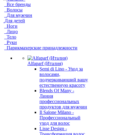
Все бренды
Волосы
Для мужчин
Для детей
Ноги
Лицо
Тело
Руки
Парикмахерские принадлежности
Alfaparf (Италия)
Semi di Lino - Уход за
волосами,
подчеркивающий вашу
естественную красоту
Blends Of Many -
Линия
профессиональных
продуктов для мужчин
Il Salone Milano -
Профессиональный
уход для волос
Lisse Design -
Трансформация волос