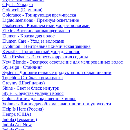
Glynt - Укладка
Goldwell (Германия)
Colorance - Тонирующая крем-краска
Lightdimensions - Премиум-осветление
Dualsenses - Комплексный уход за волосами
Elixir - Восстанавливающее масло
Elumen - Краска для волос
Elumen Care - Уход за волосами
Evolution - Нейтральная химическая завивка
Kerasilk - Премиальный уход для волос
Men Reshade - Экспресс-коррекция седины
New Blonde - Экспресс осветление для мелированных волос
Stylesign - Стайлинг
System - Дополнительные продукты при окрашивании
Topchic - Стойкая крем-краска
Greymy (Швейцария)
Shine - Свет и блеск изнутри
Style - Средства укладки волос
Color - Линия для окрашенных волос
Volume - Линия для объема, эластичности и упругости
Help Is Here (Россия)
Hempz (США)
Indola (Германия)
Indola Act Now
Indola Care