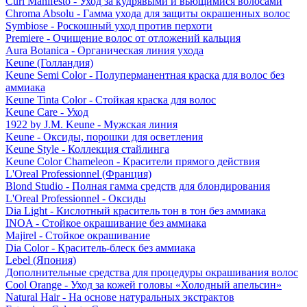
Curl Manifesto - Уход за кудрявыми и вьющимися волосами
Chroma Absolu - Гамма ухода для защиты окрашенных волос
Symbiose - Роскошный уход против перхоти
Premiere - Очищение волос от отложений кальция
Aura Botanica - Органическая линия ухода
Keune (Голландия)
Keune Semi Color - Полуперманентная краска для волос без
аммиака
Keune Tinta Color - Стойкая краска для волос
Keune Care - Уход
1922 by J.M. Keune - Мужская линия
Keune - Оксиды, порошки для осветления
Keune Style - Коллекция стайлинга
Keune Color Chameleon - Красители прямого действия
L'Oreal Professionnel (Франция)
Blond Studio - Полная гамма средств для блондирования
L'Oreal Professionnel - Оксиды
Dia Light - Кислотный краситель тон в тон без аммиака
INOA - Стойкое окрашивание без аммиака
Majirel - Стойкое окрашивание
Dia Color - Краситель-блеск без аммиака
Lebel (Япония)
Дополнительные средства для процедуры окрашивания волос
Cool Orange - Уход за кожей головы «Холодный апельсин»
Natural Hair - На основе натуральных экстрактов