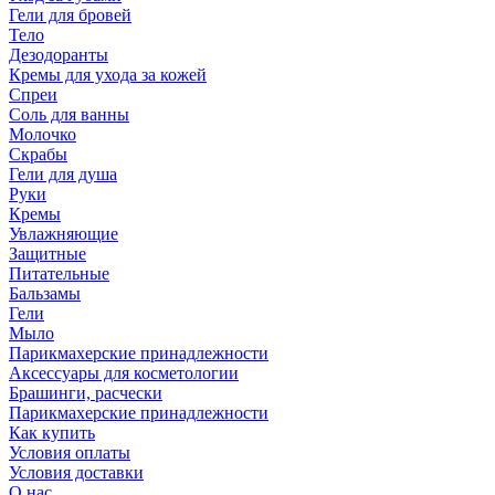
Гели для бровей
Тело
Дезодоранты
Кремы для ухода за кожей
Спреи
Соль для ванны
Молочко
Скрабы
Гели для душа
Руки
Кремы
Увлажняющие
Защитные
Питательные
Бальзамы
Гели
Мыло
Парикмахерские принадлежности
Аксессуары для косметологии
Брашинги, расчески
Парикмахерские принадлежности
Как купить
Условия оплаты
Условия доставки
О нас