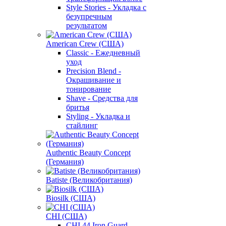
Style Stories - Укладка с
безупречным
результатом
American Crew (США)
Classic - Ежедневный
уход
Precision Blend -
Окрашивание и
тонирование
Shave - Средства для
бритья
Styling - Укладка и
стайлинг
Authentic Beauty Concept
(Германия)
Batiste (Великобритания)
Biosilk (США)
CHI (США)
CHI 44 Iron Guard -