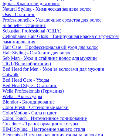
Igora - Красители для волос
Natural Styling - Химическая завивка волос
Osis - Стайлинг
Professionnelle - Укладочные средства для волос
Silhouette - Стайлинг
Sebastian Professional (США)
Cellophanes Hair Gloss - Тонирующая краска с эффектом
ламинирования
Hair Care - Профессиональный уход для волос
Hair Styling - Стайлинг для волос
Seb Man - Уход и стайлинг волос для мужчин
TIGI (Великобритания)
Bed Head for Men - Уход за волосами для мужчин
Catwalk
Bed Head Care - Уходы
Bed Head Style - Стайлинг
Wella Professionals (Германия)
Wella - Аксессуары
Blondor - Блондирование
Color Fresh - Оттеночные маски
ColorMotion - Сила и цвет
Color Touch - Интенсивное тонирование
Creatine+ - Трансформация текстуры
EIMI Styling - Настроение вашего стиля
Elements - Натуральная линия ухода за волосами