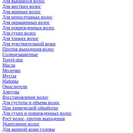
Для вьющихся волос
Для жестких волос
Для жирных волос
Для непослушных волос
Для окрашенных волос
Для поврежденных волос
Для сухих волос
Для тонких волос
Для чувствительной кожи
Против выпадения волос
Солнцезащитные
Travel-size
Масла
Молочко
Муссы
Наборы
Окислители
Ампулы
Восстановление волос
Для густоты и объема волос
При химической обработке
Для сухих и поврежденных волос
Рост волос, против выпадения
Укрепление волос
Для жирной кожи головы