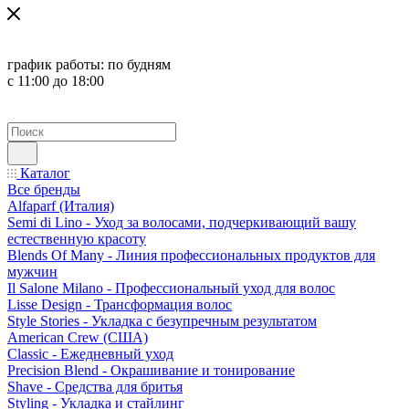
график работы:
по будням
с 11:00 до 18:00
Каталог
Все бренды
Alfaparf (Италия)
Semi di Lino - Уход за волосами, подчеркивающий вашу
естественную красоту
Blends Of Many - Линия профессиональных продуктов для
мужчин
Il Salone Milano - Профессиональный уход для волос
Lisse Design - Трансформация волос
Style Stories - Укладка с безупречным результатом
American Crew (США)
Classic - Ежедневный уход
Precision Blend - Окрашивание и тонирование
Shave - Средства для бритья
Styling - Укладка и стайлинг