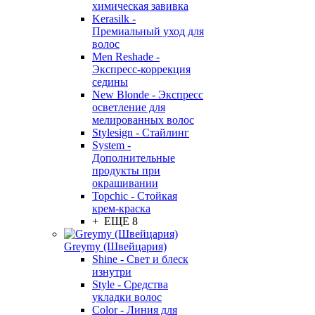
химическая завивка
Kerasilk -
Премиальный уход для
волос
Men Reshade -
Экспресс-коррекция
седины
New Blonde - Экспресс
осветление для
мелированных волос
Stylesign - Стайлинг
System -
Дополнительные
продукты при
окрашивании
Topchic - Стойкая
крем-краска
+ ЕЩЕ 8
Greymy (Швейцария)
Shine - Свет и блеск
изнутри
Style - Средства
укладки волос
Color - Линия для