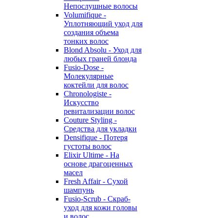
Непослушные волосы
Volumifique -
Уплотняющий уход для
создания объема
тонких волос
Blond Absolu - Уход для
любых граней блонда
Fusio-Dose -
Молекулярные
коктейли для волос
Chronologiste -
Искусство
ревитализации волос
Couture Styling -
Средства для укладки
Densifique - Потеря
густоты волос
Elixir Ultime - На
основе драгоценных
масел
Fresh Affair - Сухой
шампунь
Fusio-Scrub - Скраб-
уход для кожи головы
и волос