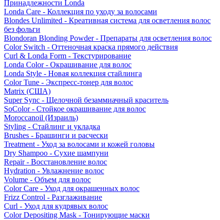
Принадлежности Londa
Londa Care - Коллекция по уходу за волосами
Blondes Unlimited - Креативная система для осветления волос
без фольги
Blondoran Blonding Powder - Препараты для осветления волос
Color Switch - Оттеночная краска прямого действия
Curl & Londa Form - Текстурирование
Londa Color - Окрашивание для волос
Londa Style - Новая коллекция стайлинга
Color Tune - Экспресс-тонер для волос
Matrix (США)
Super Sync - Щелочной безаммиачный краситель
SoColor - Стойкое окрашивание для волос
Moroccanoil (Израиль)
Styling - Стайлинг и укладка
Brushes - Брашинги и расчески
Treatment - Уход за волосами и кожей головы
Dry Shampoo - Сухие шампуни
Repair - Восстановление волос
Hydration - Увлажнение волос
Volume - Объем для волос
Color Care - Уход для окрашенных волос
Frizz Control - Разглаживание
Curl - Уход для кудрявых волос
Color Depositing Mask - Тонирующие маски