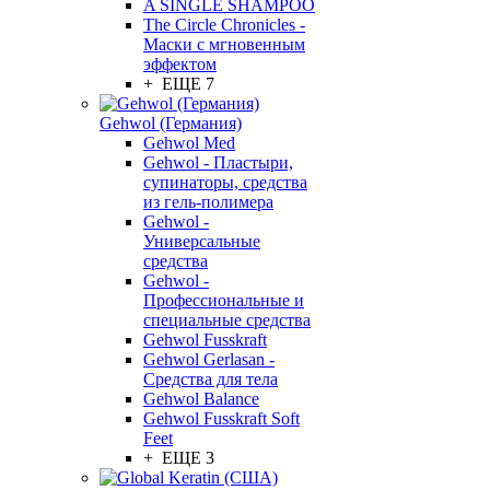
A SINGLE SHAMPOO
The Circle Chronicles -
Маски с мгновенным
эффектом
+ ЕЩЕ 7
Gehwol (Германия)
Gehwol Med
Gehwol - Пластыри,
супинаторы, средства
из гель-полимера
Gehwol -
Универсальные
средства
Gehwol -
Профессиональные и
специальные средства
Gehwol Fusskraft
Gehwol Gerlasan -
Средства для тела
Gehwol Balance
Gehwol Fusskraft Soft
Feet
+ ЕЩЕ 3