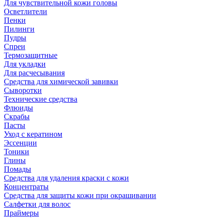
Для чувствительной кожи головы
Осветлители
Пенки
Пилинги
Пудры
Спреи
Термозащитные
Для укладки
Для расчесывания
Средства для химической завивки
Сыворотки
Технические средства
Флюиды
Скрабы
Пасты
Уход с кератином
Эссенции
Тоники
Глины
Помады
Средства для удаления краски с кожи
Концентраты
Средства для защиты кожи при окрашивании
Салфетки для волос
Праймеры