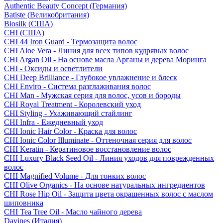
Authentic Beauty Concept (Германия)
Batiste (Великобритания)
Biosilk (США)
CHI (США)
CHI 44 Iron Guard - Термозащита волос
CHI Aloe Vera - Линия для всех типов кудрявых волос
CHI Argan Oil - На основе масла Арганы и дерева Моринга
CHI - Оксиды и осветлители
CHI Deep Brilliance - Глубокое увлажнение и блеск
CHI Enviro - Система разглаживания волос
CHI Man - Мужская серия для волос, усов и бороды
CHI Royal Treatment - Королевский уход
CHI Styling - Ухаживающий стайлинг
CHI Infra - Ежедневный уход
CHI Ionic Hair Color - Краска для волос
CHI Ionic Color Illuminate - Оттеночная серия для волос
CHI Keratin - Кератиновое восстановление волос
CHI Luxury Black Seed Oil - Линия уходов для поврежденных
волос
CHI Magnified Volume - Для тонких волос
CHI Olive Organics - На основе натуральных ингредиентов
CHI Rose Hip Oil - Защита цвета окрашенных волос с маслом
шиповника
CHI Tea Tree Oil - Масло чайного дерева
Davines (Италия)