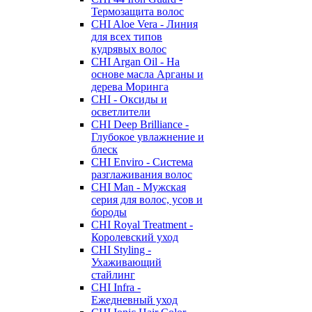
Термозащита волос
CHI Aloe Vera - Линия
для всех типов
кудрявых волос
CHI Argan Oil - На
основе масла Арганы и
дерева Моринга
CHI - Оксиды и
осветлители
CHI Deep Brilliance -
Глубокое увлажнение и
блеск
CHI Enviro - Система
разглаживания волос
CHI Man - Мужская
серия для волос, усов и
бороды
CHI Royal Treatment -
Королевский уход
CHI Styling -
Ухаживающий
стайлинг
CHI Infra -
Ежедневный уход