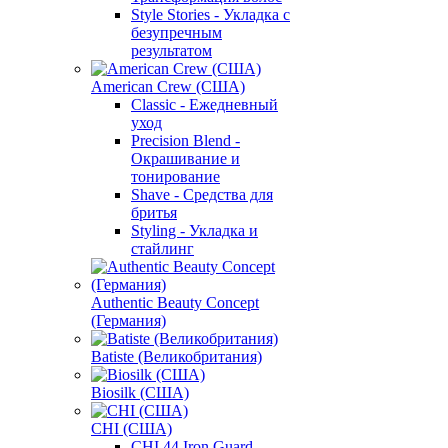
Style Stories - Укладка с
безупречным
результатом
American Crew (США)
Classic - Ежедневный
уход
Precision Blend -
Окрашивание и
тонирование
Shave - Средства для
бритья
Styling - Укладка и
стайлинг
Authentic Beauty Concept
(Германия)
Batiste (Великобритания)
Biosilk (США)
CHI (США)
CHI 44 Iron Guard -