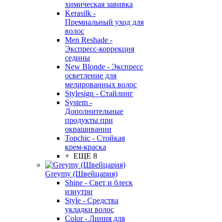
химическая завивка
Kerasilk -
Премиальный уход для
волос
Men Reshade -
Экспресс-коррекция
седины
New Blonde - Экспресс
осветление для
мелированных волос
Stylesign - Стайлинг
System -
Дополнительные
продукты при
окрашивании
Topchic - Стойкая
крем-краска
+ ЕЩЕ 8
Greymy (Швейцария)
Shine - Свет и блеск
изнутри
Style - Средства
укладки волос
Color - Линия для