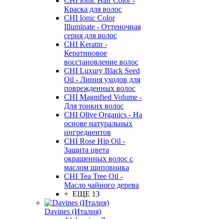
CHI Ionic Hair Color -
Краска для волос
CHI Ionic Color
Illuminate - Оттеночная
серия для волос
CHI Keratin -
Кератиновое
восстановление волос
CHI Luxury Black Seed
Oil - Линия уходов для
поврежденных волос
CHI Magnified Volume -
Для тонких волос
CHI Olive Organics - На
основе натуральных
ингредиентов
CHI Rose Hip Oil -
Защита цвета
окрашенных волос с
маслом шиповника
CHI Tea Tree Oil -
Масло чайного дерева
+ ЕЩЕ 13
Davines (Италия)