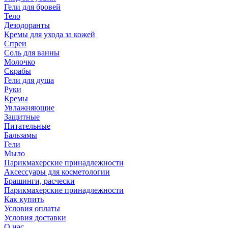
Гели для бровей
Тело
Дезодоранты
Кремы для ухода за кожей
Спреи
Соль для ванны
Молочко
Скрабы
Гели для душа
Руки
Кремы
Увлажняющие
Защитные
Питательные
Бальзамы
Гели
Мыло
Парикмахерские принадлежности
Аксессуары для косметологии
Брашинги, расчески
Парикмахерские принадлежности
Как купить
Условия оплаты
Условия доставки
О нас