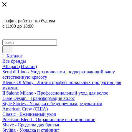
график работы:
по будням
с 11:00 до 18:00
Каталог
Все бренды
Alfaparf (Италия)
Semi di Lino - Уход за волосами, подчеркивающий вашу
естественную красоту
Blends Of Many - Линия профессиональных продуктов для
мужчин
Il Salone Milano - Профессиональный уход для волос
Lisse Design - Трансформация волос
Style Stories - Укладка с безупречным результатом
American Crew (США)
Classic - Ежедневный уход
Precision Blend - Окрашивание и тонирование
Shave - Средства для бритья
Styling - Укладка и стайлинг