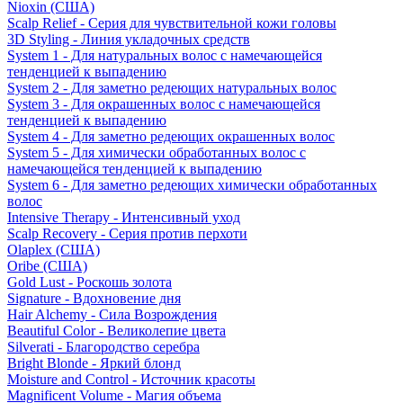
Nioxin (США)
Scalp Relief - Серия для чувствительной кожи головы
3D Styling - Линия укладочных средств
System 1 - Для натуральных волос с намечающейся
тенденцией к выпадению
System 2 - Для заметно редеющих натуральных волос
System 3 - Для окрашенных волос с намечающейся
тенденцией к выпадению
System 4 - Для заметно редеющих окрашенных волос
System 5 - Для химически обработанных волос с
намечающейся тенденцией к выпадению
System 6 - Для заметно редеющих химически обработанных
волос
Intensive Therapy - Интенсивный уход
Scalp Recovery - Серия против перхоти
Olaplex (США)
Oribe (США)
Gold Lust - Роскошь золота
Signature - Вдохновение дня
Hair Alchemy - Сила Возрождения
Beautiful Color - Великолепие цвета
Silverati - Благородство серебра
Bright Blonde - Яркий блонд
Moisture and Control - Источник красоты
Magnificent Volume - Магия объема