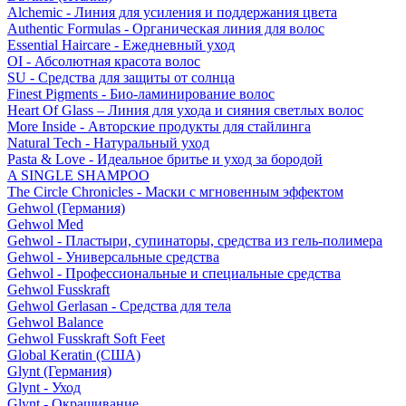
Alchemic - Линия для усиления и поддержания цвета
Authentic Formulas - Органическая линия для волос
Essential Haircare - Eжедневный уход
OI - Абсолютная красота волос
SU - Средства для защиты от солнца
Finest Pigments - Био-ламинирование волос
Heart Of Glass – Линия для ухода и сияния светлых волос
More Inside - Авторские продукты для стайлинга
Natural Tech - Натуральный уход
Pasta & Love - Идеальное бритье и уход за бородой
A SINGLE SHAMPOO
The Circle Chronicles - Маски с мгновенным эффектом
Gehwol (Германия)
Gehwol Med
Gehwol - Пластыри, супинаторы, средства из гель-полимера
Gehwol - Универсальные средства
Gehwol - Профессиональные и специальные средства
Gehwol Fusskraft
Gehwol Gerlasan - Средства для тела
Gehwol Balance
Gehwol Fusskraft Soft Feet
Global Keratin (США)
Glynt (Германия)
Glynt - Уход
Glynt - Окрашивание