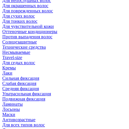
Для непослушных волос
Для окрашенных волос
Для поврежденных волос
Для сухих волос
Для тонких волос
Для чувствительной кожи
Оттеночные кондиционеры
Против выпадения волос
Солнцезащитные
Технические средства
Несмываемые
Travel-size
Для седых волос
Кремы
Лаки
Сильная фиксация
Слабая фиксация
Средняя фиксация
Ультрасильная фиксация
Подвижная фиксация
Ламинаты
Лосьоны
Маски
Антивозрастные
Для всех типов волос