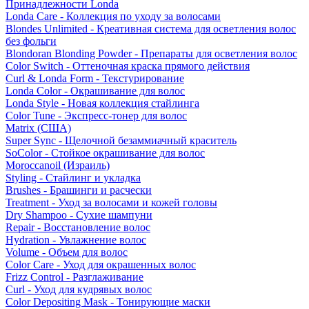
Принадлежности Londa
Londa Care - Коллекция по уходу за волосами
Blondes Unlimited - Креативная система для осветления волос
без фольги
Blondoran Blonding Powder - Препараты для осветления волос
Color Switch - Оттеночная краска прямого действия
Curl & Londa Form - Текстурирование
Londa Color - Окрашивание для волос
Londa Style - Новая коллекция стайлинга
Color Tune - Экспресс-тонер для волос
Matrix (США)
Super Sync - Щелочной безаммиачный краситель
SoColor - Стойкое окрашивание для волос
Moroccanoil (Израиль)
Styling - Стайлинг и укладка
Brushes - Брашинги и расчески
Treatment - Уход за волосами и кожей головы
Dry Shampoo - Сухие шампуни
Repair - Восстановление волос
Hydration - Увлажнение волос
Volume - Объем для волос
Color Care - Уход для окрашенных волос
Frizz Control - Разглаживание
Curl - Уход для кудрявых волос
Color Depositing Mask - Тонирующие маски