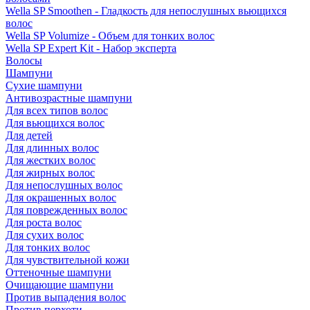
Wella SP Smoothen - Гладкость для непослушных вьющихся
волос
Wella SP Volumize - Объем для тонких волос
Wella SP Expert Kit - Набор эксперта
Волосы
Шампуни
Сухие шампуни
Антивозрастные шампуни
Для всех типов волос
Для вьющихся волос
Для детей
Для длинных волос
Для жестких волос
Для жирных волос
Для непослушных волос
Для окрашенных волос
Для поврежденных волос
Для роста волос
Для сухих волос
Для тонких волос
Для чувствительной кожи
Оттеночные шампуни
Очищающие шампуни
Против выпадения волос
Против перхоти