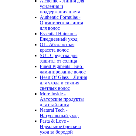
Alchemic - Линия для
усиления и
поддержания цвета
Authentic Formulas -
Органическая линия
для волос
Essential Haircare -
Eжедневный уход
OI - Абсолютная
красота волос
SU - Средства для
защиты от солнца
Finest Pigments - Био-
ламинирование волос
Heart Of Glass – Линия
для ухода и сияния
светлых волос
More Inside -
Авторские продукты
для стайлинга
Natural Tech -
Натуральный уход
Pasta & Love -
Идеальное бритье и
уход за бородой