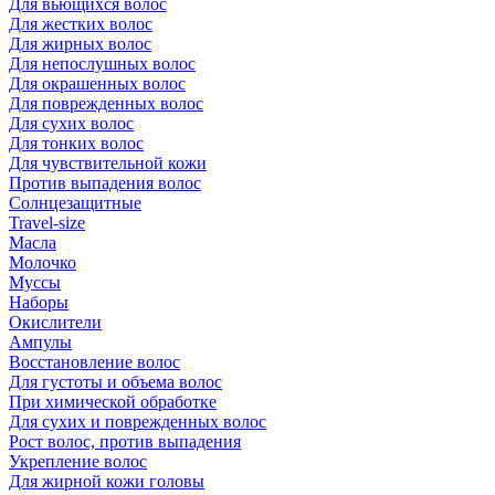
Для вьющихся волос
Для жестких волос
Для жирных волос
Для непослушных волос
Для окрашенных волос
Для поврежденных волос
Для сухих волос
Для тонких волос
Для чувствительной кожи
Против выпадения волос
Солнцезащитные
Travel-size
Масла
Молочко
Муссы
Наборы
Окислители
Ампулы
Восстановление волос
Для густоты и объема волос
При химической обработке
Для сухих и поврежденных волос
Рост волос, против выпадения
Укрепление волос
Для жирной кожи головы