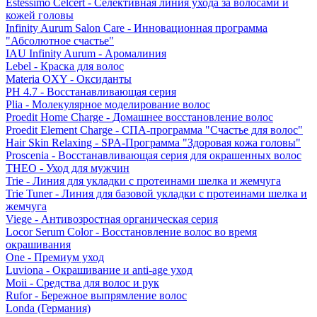
Estessimo Celcert - Селективная линия ухода за волосами и
кожей головы
Infinity Aurum Salon Care - Инновационная программа
"Абсолютное счастье"
IAU Infinity Aurum - Аромалиния
Lebel - Краска для волос
Materia OXY - Оксиданты
PH 4.7 - Восстанавливающая серия
Plia - Молекулярное моделирование волос
Proedit Home Charge - Домашнее восстановление волос
Proedit Element Charge - СПА-программа "Счастье для волос"
Hair Skin Relaxing - SPA-Программа "Здоровая кожа головы"
Proscenia - Восстанавливающая серия для окрашенных волос
THEO - Уход для мужчин
Trie - Линия для укладки с протеинами шелка и жемчуга
Trie Tuner - Линия для базовой укладки с протеинами шелка и
жемчуга
Viege - Антивозростная органическая серия
Locor Serum Color - Восстановление волос во время
окрашивания
One - Премиум уход
Luviona - Окрашивание и anti-age уход
Moii - Средства для волос и рук
Rufor - Бережное выпрямление волос
Londa (Германия)