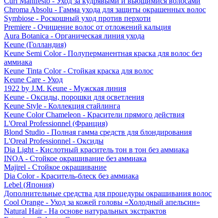
Curl Manifesto - Уход за кудрявыми и вьющимися волосами
Chroma Absolu - Гамма ухода для защиты окрашенных волос
Symbiose - Роскошный уход против перхоти
Premiere - Очищение волос от отложений кальция
Aura Botanica - Органическая линия ухода
Keune (Голландия)
Keune Semi Color - Полуперманентная краска для волос без
аммиака
Keune Tinta Color - Стойкая краска для волос
Keune Care - Уход
1922 by J.M. Keune - Мужская линия
Keune - Оксиды, порошки для осветления
Keune Style - Коллекция стайлинга
Keune Color Chameleon - Красители прямого действия
L'Oreal Professionnel (Франция)
Blond Studio - Полная гамма средств для блондирования
L'Oreal Professionnel - Оксиды
Dia Light - Кислотный краситель тон в тон без аммиака
INOA - Стойкое окрашивание без аммиака
Majirel - Стойкое окрашивание
Dia Color - Краситель-блеск без аммиака
Lebel (Япония)
Дополнительные средства для процедуры окрашивания волос
Cool Orange - Уход за кожей головы «Холодный апельсин»
Natural Hair - На основе натуральных экстрактов