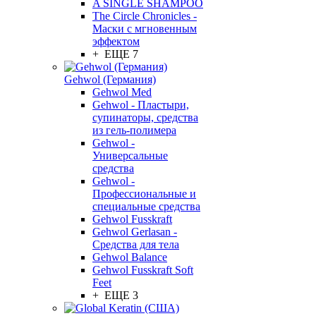
A SINGLE SHAMPOO
The Circle Chronicles -
Маски с мгновенным
эффектом
+ ЕЩЕ 7
Gehwol (Германия)
Gehwol Med
Gehwol - Пластыри,
супинаторы, средства
из гель-полимера
Gehwol -
Универсальные
средства
Gehwol -
Профессиональные и
специальные средства
Gehwol Fusskraft
Gehwol Gerlasan -
Средства для тела
Gehwol Balance
Gehwol Fusskraft Soft
Feet
+ ЕЩЕ 3