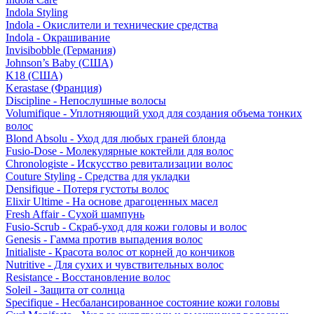
Indola Styling
Indola - Окислители и технические средства
Indola - Окрашивание
Invisibobble (Германия)
Johnson’s Baby (США)
K18 (США)
Kerastase (Франция)
Discipline - Непослушные волосы
Volumifique - Уплотняющий уход для создания объема тонких
волос
Blond Absolu - Уход для любых граней блонда
Fusio-Dose - Молекулярные коктейли для волос
Chronologiste - Искусство ревитализации волос
Couture Styling - Средства для укладки
Densifique - Потеря густоты волос
Elixir Ultime - На основе драгоценных масел
Fresh Affair - Сухой шампунь
Fusio-Scrub - Скраб-уход для кожи головы и волос
Genesis - Гамма против выпадения волос
Initialiste - Красота волос от корней до кончиков
Nutritive - Для сухих и чувствительных волос
Resistance - Восстановление волос
Soleil - Защита от солнца
Specifique - Несбалансированное состояние кожи головы