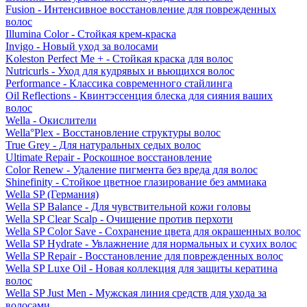
Fusion - Интенсивное восстановление для поврежденных
волос
Illumina Color - Стойкая крем-краска
Invigo - Новый уход за волосами
Koleston Perfect Me + - Стойкая краска для волос
Nutricurls - Уход для кудрявых и вьющихся волос
Performance - Классика современного стайлинга
Oil Reflections - Квинтэссенция блеска для сияния ваших
волос
Wella - Окислители
Wella°Plex - Восстановление структуры волос
True Grey - Для натуральных седых волос
Ultimate Repair - Роскошное восстановление
Color Renew - Удаление пигмента без вреда для волос
Shinefinity - Стойкое цветное глазирование без аммиака
Wella SP (Германия)
Wella SP Balance - Для чувствительной кожи головы
Wella SP Clear Scalp - Очищение против перхоти
Wella SP Color Save - Сохранение цвета для окрашенных волос
Wella SP Hydrate - Увлажнение для нормальных и сухих волос
Wella SP Repair - Восстановление для поврежденных волос
Wella SP Luxe Oil - Новая коллекция для защиты кератина
волос
Wella SP Just Men - Мужская линия средств для ухода за
волосами