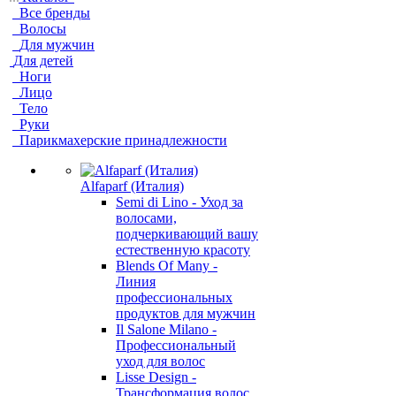
Все бренды
Волосы
Для мужчин
Для детей
Ноги
Лицо
Тело
Руки
Парикмахерские принадлежности
Alfaparf (Италия)
Semi di Lino - Уход за
волосами,
подчеркивающий вашу
естественную красоту
Blends Of Many -
Линия
профессиональных
продуктов для мужчин
Il Salone Milano -
Профессиональный
уход для волос
Lisse Design -
Трансформация волос