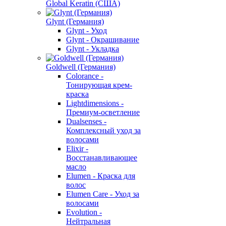
Global Keratin (США)
Glynt (Германия)
Glynt - Уход
Glynt - Окрашивание
Glynt - Укладка
Goldwell (Германия)
Colorance -
Тонирующая крем-
краска
Lightdimensions -
Премиум-осветление
Dualsenses -
Комплексный уход за
волосами
Elixir -
Восстанавливающее
масло
Elumen - Краска для
волос
Elumen Care - Уход за
волосами
Evolution -
Нейтральная