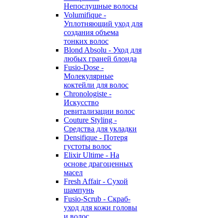
Непослушные волосы
Volumifique -
Уплотняющий уход для
создания объема
тонких волос
Blond Absolu - Уход для
любых граней блонда
Fusio-Dose -
Молекулярные
коктейли для волос
Chronologiste -
Искусство
ревитализации волос
Couture Styling -
Средства для укладки
Densifique - Потеря
густоты волос
Elixir Ultime - На
основе драгоценных
масел
Fresh Affair - Сухой
шампунь
Fusio-Scrub - Скраб-
уход для кожи головы
и волос