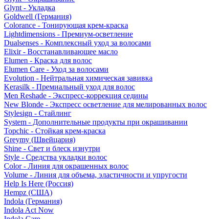
Glynt - Укладка
Goldwell (Германия)
Colorance - Тонирующая крем-краска
Lightdimensions - Премиум-осветление
Dualsenses - Комплексный уход за волосами
Elixir - Восстанавливающее масло
Elumen - Краска для волос
Elumen Care - Уход за волосами
Evolution - Нейтральная химическая завивка
Kerasilk - Премиальный уход для волос
Men Reshade - Экспресс-коррекция седины
New Blonde - Экспресс осветление для мелированных волос
Stylesign - Стайлинг
System - Дополнительные продукты при окрашивании
Topchic - Стойкая крем-краска
Greymy (Швейцария)
Shine - Свет и блеск изнутри
Style - Средства укладки волос
Color - Линия для окрашенных волос
Volume - Линия для объема, эластичности и упругости
Help Is Here (Россия)
Hempz (США)
Indola (Германия)
Indola Act Now
Indola Care