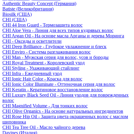
Authentic Beauty Concept (Германия)
Batiste (Великобритания)
Biosilk (США)
CHI (США)
CHI 44 Iron Guard - Термозащита волос
CHI Aloe Vera - Линия для всех типов кудрявых волос
CHI Argan Oil - На основе масла Арганы и дерева Моринга
CHI - Оксиды и осветлители
CHI Deep Brilliance - Глубокое увлажнение и блеск
CHI Enviro - Система разглаживания волос
CHI Man - Мужская серия для волос, усов и бороды
CHI Royal Treatment - Королевский уход
CHI Styling - Ухаживающий стайлинг
CHI Infra - Ежедневный уход
CHI Ionic Hair Color - Краска для волос
CHI Ionic Color Illuminate - Оттеночная серия для волос
CHI Keratin - Кератиновое восстановление волос
CHI Luxury Black Seed Oil - Линия уходов для поврежденных
волос
CHI Magnified Volume - Для тонких волос
CHI Olive Organics - На основе натуральных ингредиентов
CHI Rose Hip Oil - Защита цвета окрашенных волос с маслом
шиповника
CHI Tea Tree Oil - Масло чайного дерева
Davines (Италия)