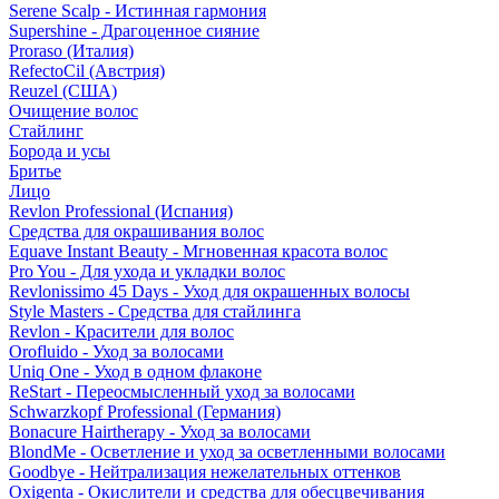
Serene Scalp - Истинная гармония
Supershine - Драгоценное сияние
Proraso (Италия)
RefectoCil (Австрия)
Reuzel (США)
Очищение волос
Стайлинг
Борода и усы
Бритье
Лицо
Revlon Professional (Испания)
Средства для окрашивания волос
Equave Instant Beauty - Мгновенная красота волос
Pro You - Для ухода и укладки волос
Revlonissimo 45 Days - Уход для окрашенных волосы
Style Masters - Средства для стайлинга
Revlon - Красители для волос
Orofluido - Уход за волосами
Uniq One - Уход в одном флаконе
ReStart - Переосмысленный уход за волосами
Schwarzkopf Professional (Германия)
Bonacure Hairtherapy - Уход за волосами
BlondMe - Осветление и уход за осветленными волосами
Goodbye - Нейтрализация нежелательных оттенков
Oxigenta - Окислители и средства для обесцвечивания