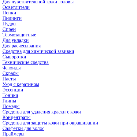
Для чувствительной кожи головы
Осветлители
Пенки
Пилинги
Пудры
Спреи
Термозащитные
Для укладки
Для расчесывания
Средства для химической завивки
Сыворотки
Технические средства
Флюиды
Скрабы
Пасты
Уход с кератином
Эссенции
Тоники
Глины
Помады
Средства для удаления краски с кожи
Концентраты
Средства для защиты кожи при окрашивании
Салфетки для волос
Праймеры