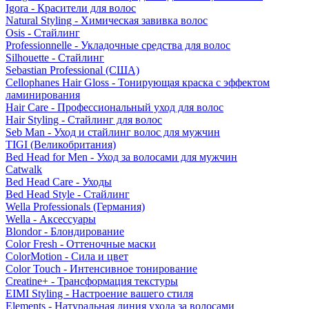
Igora - Красители для волос
Natural Styling - Химическая завивка волос
Osis - Стайлинг
Professionnelle - Укладочные средства для волос
Silhouette - Стайлинг
Sebastian Professional (США)
Cellophanes Hair Gloss - Тонирующая краска с эффектом
ламинирования
Hair Care - Профессиональный уход для волос
Hair Styling - Стайлинг для волос
Seb Man - Уход и стайлинг волос для мужчин
TIGI (Великобритания)
Bed Head for Men - Уход за волосами для мужчин
Catwalk
Bed Head Care - Уходы
Bed Head Style - Стайлинг
Wella Professionals (Германия)
Wella - Аксессуары
Blondor - Блондирование
Color Fresh - Оттеночные маски
ColorMotion - Сила и цвет
Color Touch - Интенсивное тонирование
Creatine+ - Трансформация текстуры
EIMI Styling - Настроение вашего стиля
Elements - Натуральная линия ухода за волосами