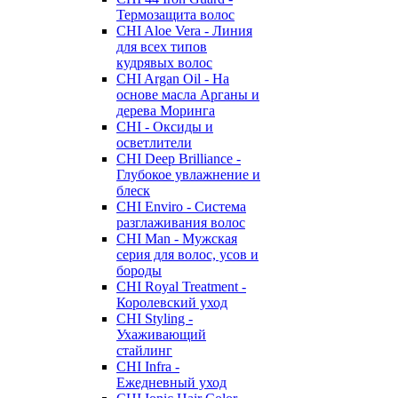
Термозащита волос
CHI Aloe Vera - Линия
для всех типов
кудрявых волос
CHI Argan Oil - На
основе масла Арганы и
дерева Моринга
CHI - Оксиды и
осветлители
CHI Deep Brilliance -
Глубокое увлажнение и
блеск
CHI Enviro - Система
разглаживания волос
CHI Man - Мужская
серия для волос, усов и
бороды
CHI Royal Treatment -
Королевский уход
CHI Styling -
Ухаживающий
стайлинг
CHI Infra -
Ежедневный уход