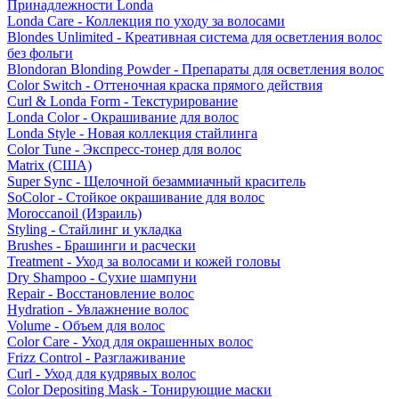
Принадлежности Londa
Londa Care - Коллекция по уходу за волосами
Blondes Unlimited - Креативная система для осветления волос
без фольги
Blondoran Blonding Powder - Препараты для осветления волос
Color Switch - Оттеночная краска прямого действия
Curl & Londa Form - Текстурирование
Londa Color - Окрашивание для волос
Londa Style - Новая коллекция стайлинга
Color Tune - Экспресс-тонер для волос
Matrix (США)
Super Sync - Щелочной безаммиачный краситель
SoColor - Стойкое окрашивание для волос
Moroccanoil (Израиль)
Styling - Стайлинг и укладка
Brushes - Брашинги и расчески
Treatment - Уход за волосами и кожей головы
Dry Shampoo - Сухие шампуни
Repair - Восстановление волос
Hydration - Увлажнение волос
Volume - Объем для волос
Color Care - Уход для окрашенных волос
Frizz Control - Разглаживание
Curl - Уход для кудрявых волос
Color Depositing Mask - Тонирующие маски