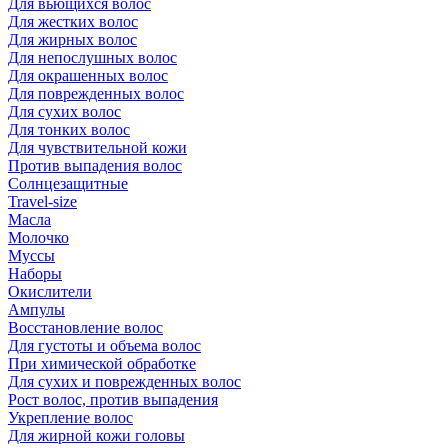
Для вьющихся волос
Для жестких волос
Для жирных волос
Для непослушных волос
Для окрашенных волос
Для поврежденных волос
Для сухих волос
Для тонких волос
Для чувствительной кожи
Против выпадения волос
Солнцезащитные
Travel-size
Масла
Молочко
Муссы
Наборы
Окислители
Ампулы
Восстановление волос
Для густоты и объема волос
При химической обработке
Для сухих и поврежденных волос
Рост волос, против выпадения
Укрепление волос
Для жирной кожи головы