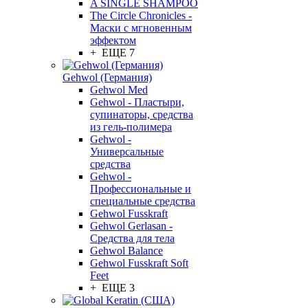
A SINGLE SHAMPOO
The Circle Chronicles -
Маски с мгновенным
эффектом
+ ЕЩЕ 7
Gehwol (Германия)
Gehwol Med
Gehwol - Пластыри,
супинаторы, средства
из гель-полимера
Gehwol -
Универсальные
средства
Gehwol -
Профессиональные и
специальные средства
Gehwol Fusskraft
Gehwol Gerlasan -
Средства для тела
Gehwol Balance
Gehwol Fusskraft Soft
Feet
+ ЕЩЕ 3