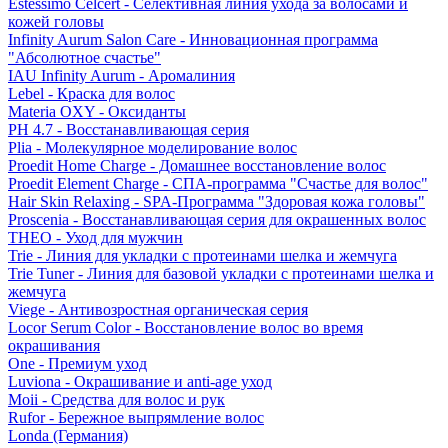
Estessimo Celcert - Селективная линия ухода за волосами и
кожей головы
Infinity Aurum Salon Care - Инновационная программа
"Абсолютное счастье"
IAU Infinity Aurum - Аромалиния
Lebel - Краска для волос
Materia OXY - Оксиданты
PH 4.7 - Восстанавливающая серия
Plia - Молекулярное моделирование волос
Proedit Home Charge - Домашнее восстановление волос
Proedit Element Charge - СПА-программа "Счастье для волос"
Hair Skin Relaxing - SPA-Программа "Здоровая кожа головы"
Proscenia - Восстанавливающая серия для окрашенных волос
THEO - Уход для мужчин
Trie - Линия для укладки с протеинами шелка и жемчуга
Trie Tuner - Линия для базовой укладки с протеинами шелка и
жемчуга
Viege - Антивозростная органическая серия
Locor Serum Color - Восстановление волос во время
окрашивания
One - Премиум уход
Luviona - Окрашивание и anti-age уход
Moii - Средства для волос и рук
Rufor - Бережное выпрямление волос
Londa (Германия)