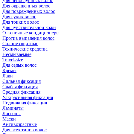
Для непослушных волос
Для окрашенных волос
Для поврежденных волос
Для сухих волос
Для тонких волос
Для чувствительной кожи
Оттеночные кондиционеры
Против выпадения волос
Солнцезащитные
Технические средства
Несмываемые
Travel-size
Для седых волос
Кремы
Лаки
Сильная фиксация
Слабая фиксация
Средняя фиксация
Ультрасильная фиксация
Подвижная фиксация
Ламинаты
Лосьоны
Маски
Антивозрастные
Для всех типов волос