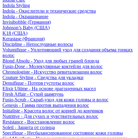
Indola Styling
Indola - Окислители и технические средства
Indola - Окрашивание
Invisibobble (Германия)
Johnson’s Baby (США)
K18 (США)
Kerastase (Франция)
Discipline - Непослушные волосы
Volumifique - Уплотняющий уход для создания объема тонких
волос
Blond Absolu - Уход для любых граней блонда
Fusio-Dose - Молекулярные коктейли для волос
Chronologiste - Искусство ревитализации волос
Couture Styling - Средства для укладки
Densifique - Потеря густоты волос
Elixir Ultime - На основе драгоценных масел
Fresh Affair - Сухой шампунь
Fusio-Scrub - Скраб-уход для кожи головы и волос
Genesis - Гамма против выпадения волос
Initialiste - Красота волос от корней до кончиков
Nutritive - Для сухих и чувствительных волос
Resistance - Восстановление волос
Soleil - Защита от солнца
Specifique - Несбалансированное состояние кожи головы