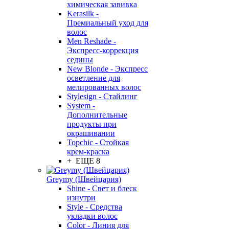
химическая завивка
Kerasilk -
Премиальный уход для
волос
Men Reshade -
Экспресс-коррекция
седины
New Blonde - Экспресс
осветление для
мелированных волос
Stylesign - Стайлинг
System -
Дополнительные
продукты при
окрашивании
Topchic - Стойкая
крем-краска
+ ЕЩЕ 8
Greymy (Швейцария)
Shine - Свет и блеск
изнутри
Style - Средства
укладки волос
Color - Линия для