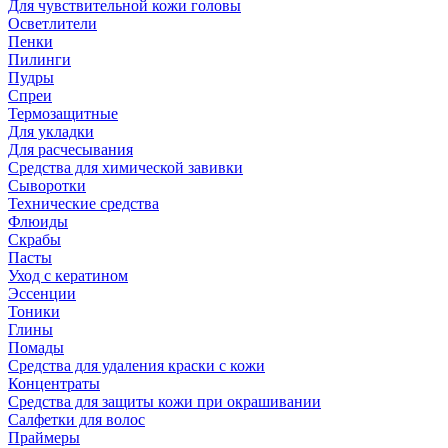
Для чувствительной кожи головы
Осветлители
Пенки
Пилинги
Пудры
Спреи
Термозащитные
Для укладки
Для расчесывания
Средства для химической завивки
Сыворотки
Технические средства
Флюиды
Скрабы
Пасты
Уход с кератином
Эссенции
Тоники
Глины
Помады
Средства для удаления краски с кожи
Концентраты
Средства для защиты кожи при окрашивании
Салфетки для волос
Праймеры