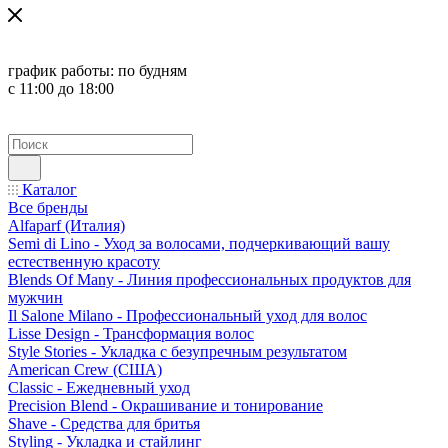
график работы:
по будням
с 11:00 до 18:00
Каталог
Все бренды
Alfaparf (Италия)
Semi di Lino - Уход за волосами, подчеркивающий вашу
естественную красоту
Blends Of Many - Линия профессиональных продуктов для
мужчин
Il Salone Milano - Профессиональный уход для волос
Lisse Design - Трансформация волос
Style Stories - Укладка с безупречным результатом
American Crew (США)
Classic - Ежедневный уход
Precision Blend - Окрашивание и тонирование
Shave - Средства для бритья
Styling - Укладка и стайлинг