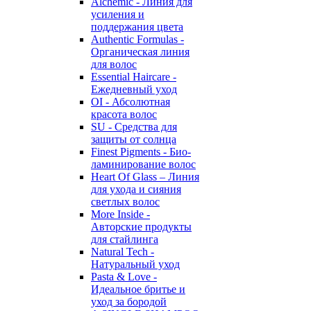
Alchemic - Линия для
усиления и
поддержания цвета
Authentic Formulas -
Органическая линия
для волос
Essential Haircare -
Eжедневный уход
OI - Абсолютная
красота волос
SU - Средства для
защиты от солнца
Finest Pigments - Био-
ламинирование волос
Heart Of Glass – Линия
для ухода и сияния
светлых волос
More Inside -
Авторские продукты
для стайлинга
Natural Tech -
Натуральный уход
Pasta & Love -
Идеальное бритье и
уход за бородой