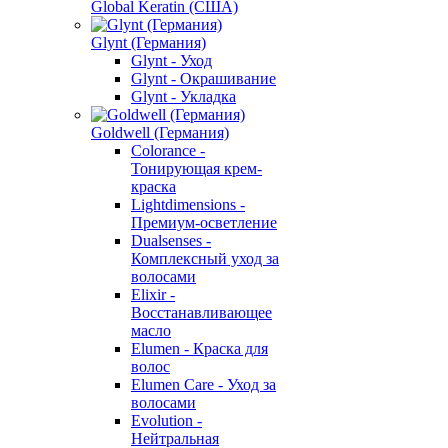
Global Keratin (США)
Glynt (Германия)
Glynt - Уход
Glynt - Окрашивание
Glynt - Укладка
Goldwell (Германия)
Colorance -
Тонирующая крем-
краска
Lightdimensions -
Премиум-осветление
Dualsenses -
Комплексный уход за
волосами
Elixir -
Восстанавливающее
масло
Elumen - Краска для
волос
Elumen Care - Уход за
волосами
Evolution -
Нейтральная