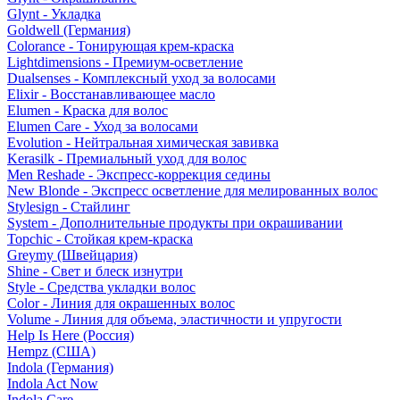
Glynt - Укладка
Goldwell (Германия)
Colorance - Тонирующая крем-краска
Lightdimensions - Премиум-осветление
Dualsenses - Комплексный уход за волосами
Elixir - Восстанавливающее масло
Elumen - Краска для волос
Elumen Care - Уход за волосами
Evolution - Нейтральная химическая завивка
Kerasilk - Премиальный уход для волос
Men Reshade - Экспресс-коррекция седины
New Blonde - Экспресс осветление для мелированных волос
Stylesign - Стайлинг
System - Дополнительные продукты при окрашивании
Topchic - Стойкая крем-краска
Greymy (Швейцария)
Shine - Свет и блеск изнутри
Style - Средства укладки волос
Color - Линия для окрашенных волос
Volume - Линия для объема, эластичности и упругости
Help Is Here (Россия)
Hempz (США)
Indola (Германия)
Indola Act Now
Indola Care