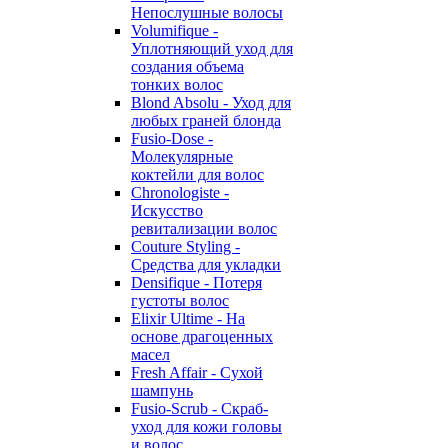
Непослушные волосы
Volumifique -
Уплотняющий уход для
создания объема
тонких волос
Blond Absolu - Уход для
любых граней блонда
Fusio-Dose -
Молекулярные
коктейли для волос
Chronologiste -
Искусство
ревитализации волос
Couture Styling -
Средства для укладки
Densifique - Потеря
густоты волос
Elixir Ultime - На
основе драгоценных
масел
Fresh Affair - Сухой
шампунь
Fusio-Scrub - Скраб-
уход для кожи головы
и волос