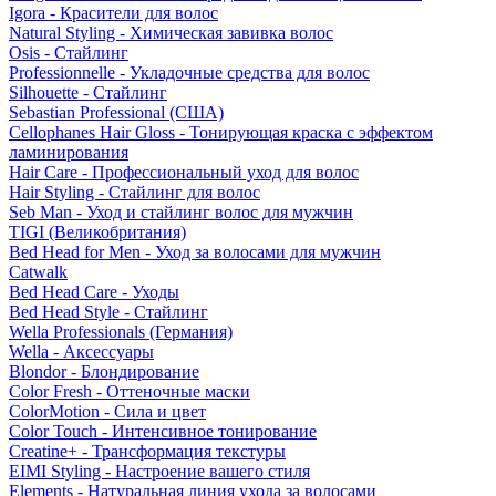
Igora - Красители для волос
Natural Styling - Химическая завивка волос
Osis - Стайлинг
Professionnelle - Укладочные средства для волос
Silhouette - Стайлинг
Sebastian Professional (США)
Cellophanes Hair Gloss - Тонирующая краска с эффектом
ламинирования
Hair Care - Профессиональный уход для волос
Hair Styling - Стайлинг для волос
Seb Man - Уход и стайлинг волос для мужчин
TIGI (Великобритания)
Bed Head for Men - Уход за волосами для мужчин
Catwalk
Bed Head Care - Уходы
Bed Head Style - Стайлинг
Wella Professionals (Германия)
Wella - Аксессуары
Blondor - Блондирование
Color Fresh - Оттеночные маски
ColorMotion - Сила и цвет
Color Touch - Интенсивное тонирование
Creatine+ - Трансформация текстуры
EIMI Styling - Настроение вашего стиля
Elements - Натуральная линия ухода за волосами