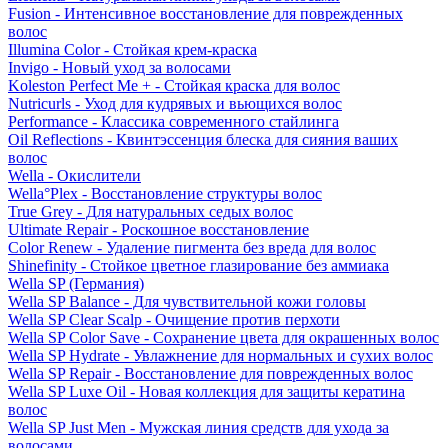
Fusion - Интенсивное восстановление для поврежденных
волос
Illumina Color - Стойкая крем-краска
Invigo - Новый уход за волосами
Koleston Perfect Me + - Стойкая краска для волос
Nutricurls - Уход для кудрявых и вьющихся волос
Performance - Классика современного стайлинга
Oil Reflections - Квинтэссенция блеска для сияния ваших
волос
Wella - Окислители
Wella°Plex - Восстановление структуры волос
True Grey - Для натуральных седых волос
Ultimate Repair - Роскошное восстановление
Color Renew - Удаление пигмента без вреда для волос
Shinefinity - Стойкое цветное глазирование без аммиака
Wella SP (Германия)
Wella SP Balance - Для чувствительной кожи головы
Wella SP Clear Scalp - Очищение против перхоти
Wella SP Color Save - Сохранение цвета для окрашенных волос
Wella SP Hydrate - Увлажнение для нормальных и сухих волос
Wella SP Repair - Восстановление для поврежденных волос
Wella SP Luxe Oil - Новая коллекция для защиты кератина
волос
Wella SP Just Men - Мужская линия средств для ухода за
волосами