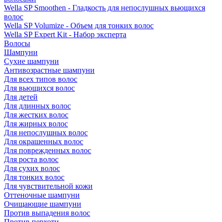
Wella SP Smoothen - Гладкость для непослушных вьющихся
волос
Wella SP Volumize - Объем для тонких волос
Wella SP Expert Kit - Набор эксперта
Волосы
Шампуни
Сухие шампуни
Антивозрастные шампуни
Для всех типов волос
Для вьющихся волос
Для детей
Для длинных волос
Для жестких волос
Для жирных волос
Для непослушных волос
Для окрашенных волос
Для поврежденных волос
Для роста волос
Для сухих волос
Для тонких волос
Для чувствительной кожи
Оттеночные шампуни
Очищающие шампуни
Против выпадения волос
Против перхоти