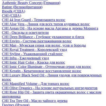
Authentic Beauty Concept (Германия)
Batiste (Великобритания)
Biosilk (США)
CHI (США)
CHI 44 Iron Guard - Термозащита волос
CHI Aloe Vera - Линия для всех типов кудрявых волос
CHI Argan Oil - На основе масла Арганы и дерева Моринга
CHI - Оксиды и осветлители
CHI Deep Brilliance - Глубокое увлажнение и блеск
CHI Enviro - Система разглаживания волос
CHI Man - Мужская серия для волос, усов и бороды
CHI Royal Treatment - Королевский уход
CHI Styling - Ухаживающий стайлинг
CHI Infra - Ежедневный уход
CHI Ionic Hair Color - Краска для волос
CHI Ionic Color Illuminate - Оттеночная серия для волос
CHI Keratin - Кератиновое восстановление волос
CHI Luxury Black Seed Oil - Линия уходов для поврежденных
волос
CHI Magnified Volume - Для тонких волос
CHI Olive Organics - На основе натуральных ингредиентов
CHI Rose Hip Oil - Защита цвета окрашенных волос с маслом
шиповника
CHI Tea Tree Oil - Масло чайного дерева
Davines (Италия)