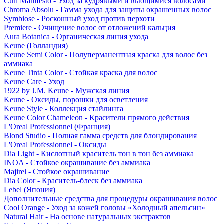
Curl Manifesto - Уход за кудрявыми и вьющимися волосами
Chroma Absolu - Гамма ухода для защиты окрашенных волос
Symbiose - Роскошный уход против перхоти
Premiere - Очищение волос от отложений кальция
Aura Botanica - Органическая линия ухода
Keune (Голландия)
Keune Semi Color - Полуперманентная краска для волос без
аммиака
Keune Tinta Color - Стойкая краска для волос
Keune Care - Уход
1922 by J.M. Keune - Мужская линия
Keune - Оксиды, порошки для осветления
Keune Style - Коллекция стайлинга
Keune Color Chameleon - Красители прямого действия
L'Oreal Professionnel (Франция)
Blond Studio - Полная гамма средств для блондирования
L'Oreal Professionnel - Оксиды
Dia Light - Кислотный краситель тон в тон без аммиака
INOA - Стойкое окрашивание без аммиака
Majirel - Стойкое окрашивание
Dia Color - Краситель-блеск без аммиака
Lebel (Япония)
Дополнительные средства для процедуры окрашивания волос
Cool Orange - Уход за кожей головы «Холодный апельсин»
Natural Hair - На основе натуральных экстрактов