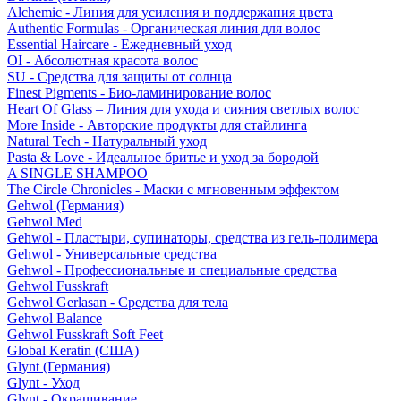
Alchemic - Линия для усиления и поддержания цвета
Authentic Formulas - Органическая линия для волос
Essential Haircare - Eжедневный уход
OI - Абсолютная красота волос
SU - Средства для защиты от солнца
Finest Pigments - Био-ламинирование волос
Heart Of Glass – Линия для ухода и сияния светлых волос
More Inside - Авторские продукты для стайлинга
Natural Tech - Натуральный уход
Pasta & Love - Идеальное бритье и уход за бородой
A SINGLE SHAMPOO
The Circle Chronicles - Маски с мгновенным эффектом
Gehwol (Германия)
Gehwol Med
Gehwol - Пластыри, супинаторы, средства из гель-полимера
Gehwol - Универсальные средства
Gehwol - Профессиональные и специальные средства
Gehwol Fusskraft
Gehwol Gerlasan - Средства для тела
Gehwol Balance
Gehwol Fusskraft Soft Feet
Global Keratin (США)
Glynt (Германия)
Glynt - Уход
Glynt - Окрашивание