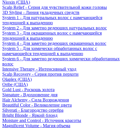
Nioxin (США)
Scalp Relief - Серия для чувствительной кожи головы
3D Styling - Линия укладочных средств
System 1 - Для натуральных волос с намечающейся
тенденцией к выпадению
System 2 - Для заметно редеющих натуральных волос
System 3 - Для окрашенных волос с намечающейся
тенденцией к выпадению
System 4 - Для заметно редеющих окрашенных волос
System 5 - Для химически обработанных волос с
намечающейся тенденцией к выпадению
System 6 - Для заметно редеющих химически обработанных
волос
Intensive Therapy - Интенсивный уход
Scalp Recovery - Серия против перхоти
Olaplex (США)
Oribe (США)
Gold Lust - Роскошь золота
Signature - Вдохновение дня
Hair Alchemy - Сила Возрождения
Beautiful Color - Великолепие цвета
Silverati - Благородство серебра
Bright Blonde - Яркий блонд
Moisture and Control - Источник красоты
Magnificent Volume - Магия объема