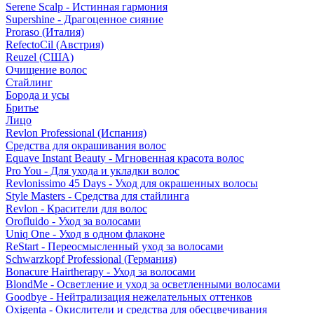
Serene Scalp - Истинная гармония
Supershine - Драгоценное сияние
Proraso (Италия)
RefectoCil (Австрия)
Reuzel (США)
Очищение волос
Стайлинг
Борода и усы
Бритье
Лицо
Revlon Professional (Испания)
Средства для окрашивания волос
Equave Instant Beauty - Мгновенная красота волос
Pro You - Для ухода и укладки волос
Revlonissimo 45 Days - Уход для окрашенных волосы
Style Masters - Средства для стайлинга
Revlon - Красители для волос
Orofluido - Уход за волосами
Uniq One - Уход в одном флаконе
ReStart - Переосмысленный уход за волосами
Schwarzkopf Professional (Германия)
Bonacure Hairtherapy - Уход за волосами
BlondMe - Осветление и уход за осветленными волосами
Goodbye - Нейтрализация нежелательных оттенков
Oxigenta - Окислители и средства для обесцвечивания