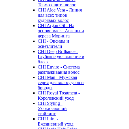
Термозащита волос
CHI Aloe Vera - Линия
для всех типов
кудрявых волос
CHI Argan Oil - На
основе масла Арганы и
дерева Моринга
CHI - Оксиды и
осветлители
CHI Deep Brilliance -
Глубокое увлажнение и
блеск
CHI Enviro - Система
разглаживания волос
CHI Man - Мужская
серия для волос, усов и
бороды
CHI Royal Treatment -
Королевский уход
CHI Styling -
Ухаживающий
стайлинг
CHI Infra -
Ежедневный уход