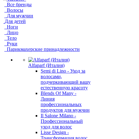
Все бренды
Волосы
Для мужчин
Для детей
Ноги
Лицо
Тело
Руки
Парикмахерские принадлежности
Alfaparf (Италия)
Semi di Lino - Уход за
волосами,
подчеркивающий вашу
естественную красоту
Blends Of Many -
Линия
профессиональных
продуктов для мужчин
Il Salone Milano -
Профессиональный
уход для волос
Lisse Design -
Трансформация волос