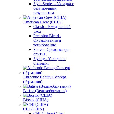
Style Stories - Укладка с
безупречным
результатом
American Crew (США)
Classic - Ежедневный
уход
Precision Blend -
Окрашивание и
тонирование
Shave - Средства для
бритья
Styling - Укладка и
стайлинг
Authentic Beauty Concept
(Германия)
Batiste (Великобритания)
Biosilk (США)
CHI (США)
CHI 44 Iron Guard -