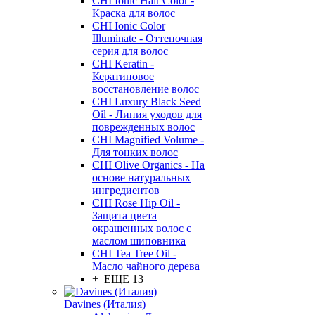
CHI Ionic Hair Color -
Краска для волос
CHI Ionic Color
Illuminate - Оттеночная
серия для волос
CHI Keratin -
Кератиновое
восстановление волос
CHI Luxury Black Seed
Oil - Линия уходов для
поврежденных волос
CHI Magnified Volume -
Для тонких волос
CHI Olive Organics - На
основе натуральных
ингредиентов
CHI Rose Hip Oil -
Защита цвета
окрашенных волос с
маслом шиповника
CHI Tea Tree Oil -
Масло чайного дерева
+ ЕЩЕ 13
Davines (Италия)