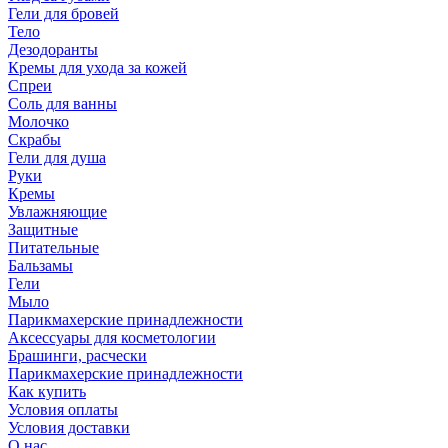
Гели для бровей
Тело
Дезодоранты
Кремы для ухода за кожей
Спреи
Соль для ванны
Молочко
Скрабы
Гели для душа
Руки
Кремы
Увлажняющие
Защитные
Питательные
Бальзамы
Гели
Мыло
Парикмахерские принадлежности
Аксессуары для косметологии
Брашинги, расчески
Парикмахерские принадлежности
Как купить
Условия оплаты
Условия доставки
О нас