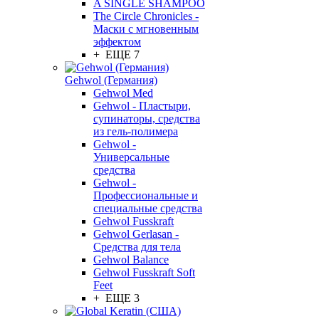
A SINGLE SHAMPOO
The Circle Chronicles -
Маски с мгновенным
эффектом
+ ЕЩЕ 7
Gehwol (Германия)
Gehwol Med
Gehwol - Пластыри,
супинаторы, средства
из гель-полимера
Gehwol -
Универсальные
средства
Gehwol -
Профессиональные и
специальные средства
Gehwol Fusskraft
Gehwol Gerlasan -
Средства для тела
Gehwol Balance
Gehwol Fusskraft Soft
Feet
+ ЕЩЕ 3