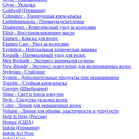
Glynt - Укладка
Goldwell (Германия)
Colorance - Тонирующая крем-краска
Lightdimensions - Премиум-осветление
Dualsenses - Комплексный уход за волосами
Elixir - Восстанавливающее масло
Elumen - Краска для волос
Elumen Care - Уход за волосами
Evolution - Нейтральная химическая завивка
Kerasilk - Премиальный уход для волос
Men Reshade - Экспресс-коррекция седины
New Blonde - Экспресс осветление для мелированных волос
Stylesign - Стайлинг
System - Дополнительные продукты при окрашивании
Topchic - Стойкая крем-краска
Greymy (Швейцария)
Shine - Свет и блеск изнутри
Style - Средства укладки волос
Color - Линия для окрашенных волос
Volume - Линия для объема, эластичности и упругости
Help Is Here (Россия)
Hempz (США)
Indola (Германия)
Indola Act Now
Indola Care