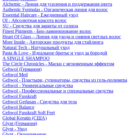
Alchemic - Линия для усиления и поддержания цвета
Authentic Formulas - Органическая линия для волос
Essential Haircare - Eжедневный уход
OI - Абсолютная красота волос
SU - Средства для защиты от солнца
Finest Pigments - Био-ламинирование волос
Heart Of Glass – Линия для ухода и сияния светлых волос
More Inside - Авторские продукты для стайлинга
Natural Tech - Натуральный уход
Pasta & Love - Идеальное бритье и уход за бородой
A SINGLE SHAMPOO
The Circle Chronicles - Маски с мгновенным эффектом
Gehwol (Германия)
Gehwol Med
Gehwol - Пластыри, супинаторы, средства из гель-полимера
Gehwol - Универсальные средства
Gehwol - Профессиональные и специальные средства
Gehwol Fusskraft
Gehwol Gerlasan - Средства для тела
Gehwol Balance
Gehwol Fusskraft Soft Feet
Global Keratin (США)
Glynt (Германия)
Glynt - Уход
Glynt - Окрашивание