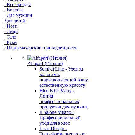
Все бренды
Волосы
Для мужчин
Для детей
Ноги
Лицо
Тело
Руки
Парикмахерские принадлежности
Alfaparf (Италия)
Semi di Lino - Уход за
волосами,
подчеркивающий вашу
естественную красоту
Blends Of Many -
Линия
профессиональных
продуктов для мужчин
Il Salone Milano -
Профессиональный
уход для волос
Lisse Design -
Трансформация волос