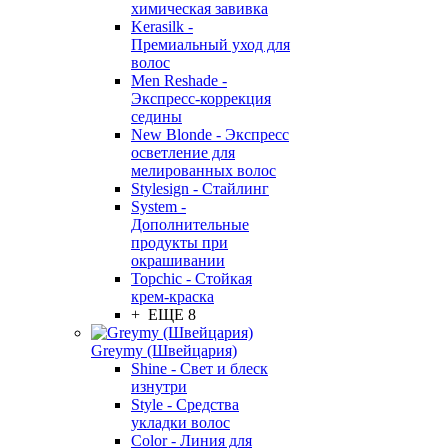
химическая завивка
Kerasilk -
Премиальный уход для
волос
Men Reshade -
Экспресс-коррекция
седины
New Blonde - Экспресс
осветление для
мелированных волос
Stylesign - Стайлинг
System -
Дополнительные
продукты при
окрашивании
Topchic - Стойкая
крем-краска
+ ЕЩЕ 8
Greymy (Швейцария)
Shine - Свет и блеск
изнутри
Style - Средства
укладки волос
Color - Линия для