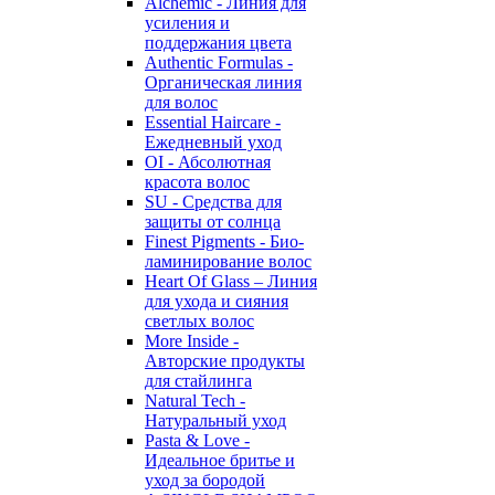
Alchemic - Линия для
усиления и
поддержания цвета
Authentic Formulas -
Органическая линия
для волос
Essential Haircare -
Eжедневный уход
OI - Абсолютная
красота волос
SU - Средства для
защиты от солнца
Finest Pigments - Био-
ламинирование волос
Heart Of Glass – Линия
для ухода и сияния
светлых волос
More Inside -
Авторские продукты
для стайлинга
Natural Tech -
Натуральный уход
Pasta & Love -
Идеальное бритье и
уход за бородой