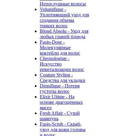
Непослушные волосы
Volumifique -
Уплотняющий уход для
создания объема
тонких волос
Blond Absolu - Уход для
любых граней блонда
Fusio-Dose -
Молекулярные
коктейли для волос
Chronologiste -
Искусство
ревитализации волос
Couture Styling -
Средства для укладки
Densifique - Потеря
густоты волос
Elixir Ultime - На
основе драгоценных
масел
Fresh Affair - Сухой
шампунь
Fusio-Scrub - Скраб-
уход для кожи головы
и волос