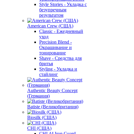
Style Stories - Укладка с
безупречным
результатом
American Crew (США)
Classic - Ежедневный
уход
Precision Blend -
Окрашивание и
тонирование
Shave - Средства для
бритья
Styling - Укладка и
стайлинг
Authentic Beauty Concept
(Германия)
Batiste (Великобритания)
Biosilk (США)
CHI (США)
CHI 44 Iron Guard -