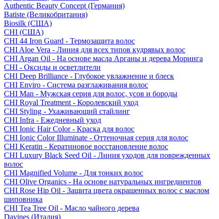
Authentic Beauty Concept (Германия)
Batiste (Великобритания)
Biosilk (США)
CHI (США)
CHI 44 Iron Guard - Термозащита волос
CHI Aloe Vera - Линия для всех типов кудрявых волос
CHI Argan Oil - На основе масла Арганы и дерева Моринга
CHI - Оксиды и осветлители
CHI Deep Brilliance - Глубокое увлажнение и блеск
CHI Enviro - Система разглаживания волос
CHI Man - Мужская серия для волос, усов и бороды
CHI Royal Treatment - Королевский уход
CHI Styling - Ухаживающий стайлинг
CHI Infra - Ежедневный уход
CHI Ionic Hair Color - Краска для волос
CHI Ionic Color Illuminate - Оттеночная серия для волос
CHI Keratin - Кератиновое восстановление волос
CHI Luxury Black Seed Oil - Линия уходов для поврежденных
волос
CHI Magnified Volume - Для тонких волос
CHI Olive Organics - На основе натуральных ингредиентов
CHI Rose Hip Oil - Защита цвета окрашенных волос с маслом
шиповника
CHI Tea Tree Oil - Масло чайного дерева
Davines (Италия)