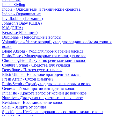
Indola Styling
Indola - Окислители и технические средства
Indola - Окрашивание
Invisibobble (Германия)
Johnson’s Baby (США)
K18 (США)
Kerastase (Франция)
Discipline - Непослушные волосы
Volumifique - Уплотняющий уход для создания объема тонких
волос
Blond Absolu - Уход для любых граней блонда
Fusio-Dose - Молекулярные коктейли для волос
Chronologiste - Искусство ревитализации волос
Couture Styling - Средства для укладки
Densifique - Потеря густоты волос
Elixir Ultime - На основе драгоценных масел
Fresh Affair - Сухой шампунь
Fusio-Scrub - Скраб-уход для кожи головы и волос
Genesis - Гамма против выпадения волос
Initialiste - Красота волос от корней до кончиков
Nutritive - Для сухих и чувствительных волос
Resistance - Восстановление волос
Soleil - Защита от солнца
Specifique - Несбалансированное состояние кожи головы