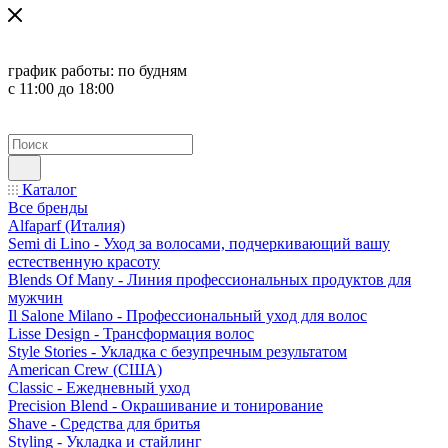
график работы:
по будням
с 11:00 до 18:00
Каталог
Все бренды
Alfaparf (Италия)
Semi di Lino - Уход за волосами, подчеркивающий вашу
естественную красоту
Blends Of Many - Линия профессиональных продуктов для
мужчин
Il Salone Milano - Профессиональный уход для волос
Lisse Design - Трансформация волос
Style Stories - Укладка с безупречным результатом
American Crew (США)
Classic - Ежедневный уход
Precision Blend - Окрашивание и тонирование
Shave - Средства для бритья
Styling - Укладка и стайлинг