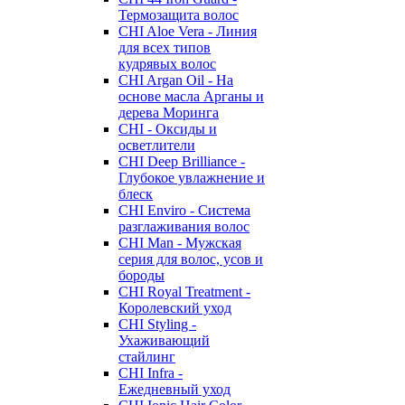
Термозащита волос
CHI Aloe Vera - Линия
для всех типов
кудрявых волос
CHI Argan Oil - На
основе масла Арганы и
дерева Моринга
CHI - Оксиды и
осветлители
CHI Deep Brilliance -
Глубокое увлажнение и
блеск
CHI Enviro - Система
разглаживания волос
CHI Man - Мужская
серия для волос, усов и
бороды
CHI Royal Treatment -
Королевский уход
CHI Styling -
Ухаживающий
стайлинг
CHI Infra -
Ежедневный уход