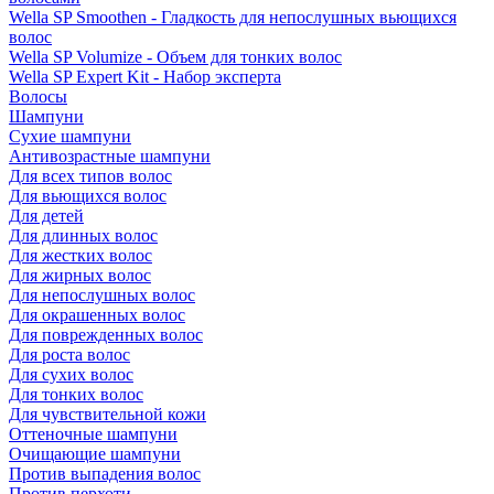
Wella SP Smoothen - Гладкость для непослушных вьющихся
волос
Wella SP Volumize - Объем для тонких волос
Wella SP Expert Kit - Набор эксперта
Волосы
Шампуни
Сухие шампуни
Антивозрастные шампуни
Для всех типов волос
Для вьющихся волос
Для детей
Для длинных волос
Для жестких волос
Для жирных волос
Для непослушных волос
Для окрашенных волос
Для поврежденных волос
Для роста волос
Для сухих волос
Для тонких волос
Для чувствительной кожи
Оттеночные шампуни
Очищающие шампуни
Против выпадения волос
Против перхоти