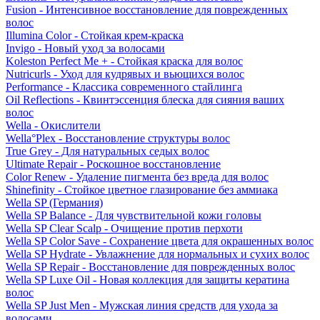
Fusion - Интенсивное восстановление для поврежденных
волос
Illumina Color - Стойкая крем-краска
Invigo - Новый уход за волосами
Koleston Perfect Me + - Стойкая краска для волос
Nutricurls - Уход для кудрявых и вьющихся волос
Performance - Классика современного стайлинга
Oil Reflections - Квинтэссенция блеска для сияния ваших
волос
Wella - Окислители
Wella°Plex - Восстановление структуры волос
True Grey - Для натуральных седых волос
Ultimate Repair - Роскошное восстановление
Color Renew - Удаление пигмента без вреда для волос
Shinefinity - Стойкое цветное глазирование без аммиака
Wella SP (Германия)
Wella SP Balance - Для чувствительной кожи головы
Wella SP Clear Scalp - Очищение против перхоти
Wella SP Color Save - Сохранение цвета для окрашенных волос
Wella SP Hydrate - Увлажнение для нормальных и сухих волос
Wella SP Repair - Восстановление для поврежденных волос
Wella SP Luxe Oil - Новая коллекция для защиты кератина
волос
Wella SP Just Men - Мужская линия средств для ухода за
волосами