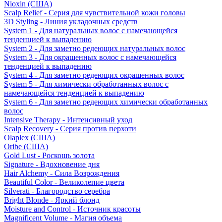
Nioxin (США)
Scalp Relief - Серия для чувствительной кожи головы
3D Styling - Линия укладочных средств
System 1 - Для натуральных волос с намечающейся
тенденцией к выпадению
System 2 - Для заметно редеющих натуральных волос
System 3 - Для окрашенных волос с намечающейся
тенденцией к выпадению
System 4 - Для заметно редеющих окрашенных волос
System 5 - Для химически обработанных волос с
намечающейся тенденцией к выпадению
System 6 - Для заметно редеющих химически обработанных
волос
Intensive Therapy - Интенсивный уход
Scalp Recovery - Серия против перхоти
Olaplex (США)
Oribe (США)
Gold Lust - Роскошь золота
Signature - Вдохновение дня
Hair Alchemy - Сила Возрождения
Beautiful Color - Великолепие цвета
Silverati - Благородство серебра
Bright Blonde - Яркий блонд
Moisture and Control - Источник красоты
Magnificent Volume - Магия объема