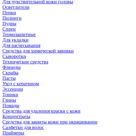
Для чувствительной кожи головы
Осветлители
Пенки
Пилинги
Пудры
Спреи
Термозащитные
Для укладки
Для расчесывания
Средства для химической завивки
Сыворотки
Технические средства
Флюиды
Скрабы
Пасты
Уход с кератином
Эссенции
Тоники
Глины
Помады
Средства для удаления краски с кожи
Концентраты
Средства для защиты кожи при окрашивании
Салфетки для волос
Праймеры