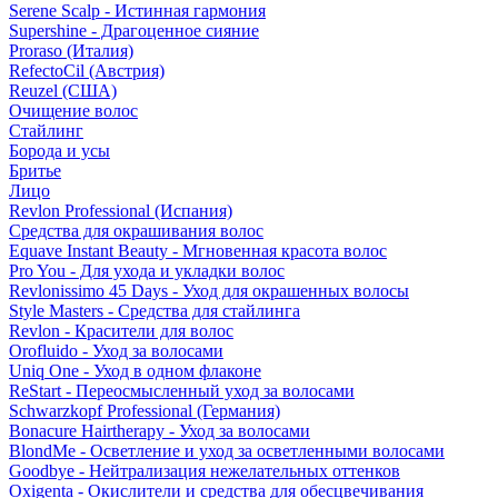
Serene Scalp - Истинная гармония
Supershine - Драгоценное сияние
Proraso (Италия)
RefectoCil (Австрия)
Reuzel (США)
Очищение волос
Стайлинг
Борода и усы
Бритье
Лицо
Revlon Professional (Испания)
Средства для окрашивания волос
Equave Instant Beauty - Мгновенная красота волос
Pro You - Для ухода и укладки волос
Revlonissimo 45 Days - Уход для окрашенных волосы
Style Masters - Средства для стайлинга
Revlon - Красители для волос
Orofluido - Уход за волосами
Uniq One - Уход в одном флаконе
ReStart - Переосмысленный уход за волосами
Schwarzkopf Professional (Германия)
Bonacure Hairtherapy - Уход за волосами
BlondMe - Осветление и уход за осветленными волосами
Goodbye - Нейтрализация нежелательных оттенков
Oxigenta - Окислители и средства для обесцвечивания