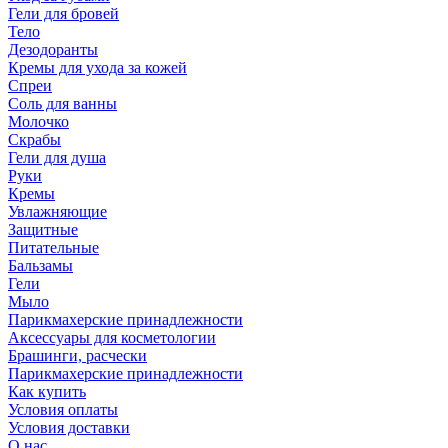
Гели для бровей
Тело
Дезодоранты
Кремы для ухода за кожей
Спреи
Соль для ванны
Молочко
Скрабы
Гели для душа
Руки
Кремы
Увлажняющие
Защитные
Питательные
Бальзамы
Гели
Мыло
Парикмахерские принадлежности
Аксессуары для косметологии
Брашинги, расчески
Парикмахерские принадлежности
Как купить
Условия оплаты
Условия доставки
О нас