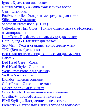
Igora - Красители для волос
Natural Styling - Химическая завивка волос
Osis - Стайлинг
Professionnelle - Укладочные средства для волос
Silhouette - Стайлинг
Sebastian Professional (США)
Cellophanes Hair Gloss - Тонирующая краска с эффектом
ламинирования
Hair Care - Профессиональный уход для волос
Hair Styling - Стайлинг для волос
Seb Man - Уход и стайлинг волос для мужчин
TIGI (Великобритания)
Bed Head for Men - Уход за волосами для мужчин
Catwalk
Bed Head Care - Уходы
Bed Head Style - Стайлинг
Wella Professionals (Германия)
Wella - Аксессуары
Blondor - Блондирование
Color Fresh - Оттеночные маски
ColorMotion - Сила и цвет
Color Touch - Интенсивное тонирование
Creatine+ - Трансформация текстуры
EIMI Styling - Настроение вашего стиля
Elements - Натуральная линия ухода за волосами