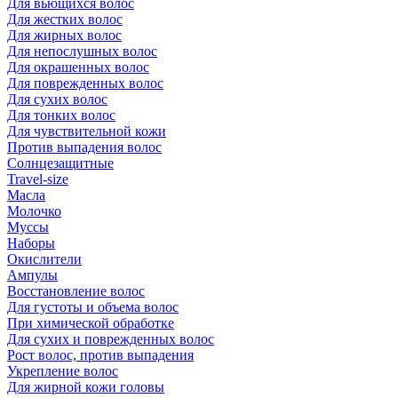
Для вьющихся волос
Для жестких волос
Для жирных волос
Для непослушных волос
Для окрашенных волос
Для поврежденных волос
Для сухих волос
Для тонких волос
Для чувствительной кожи
Против выпадения волос
Солнцезащитные
Travel-size
Масла
Молочко
Муссы
Наборы
Окислители
Ампулы
Восстановление волос
Для густоты и объема волос
При химической обработке
Для сухих и поврежденных волос
Рост волос, против выпадения
Укрепление волос
Для жирной кожи головы