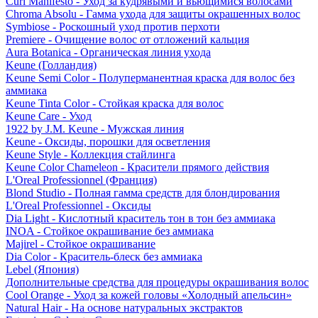
Curl Manifesto - Уход за кудрявыми и вьющимися волосами
Chroma Absolu - Гамма ухода для защиты окрашенных волос
Symbiose - Роскошный уход против перхоти
Premiere - Очищение волос от отложений кальция
Aura Botanica - Органическая линия ухода
Keune (Голландия)
Keune Semi Color - Полуперманентная краска для волос без
аммиака
Keune Tinta Color - Стойкая краска для волос
Keune Care - Уход
1922 by J.M. Keune - Мужская линия
Keune - Оксиды, порошки для осветления
Keune Style - Коллекция стайлинга
Keune Color Chameleon - Красители прямого действия
L'Oreal Professionnel (Франция)
Blond Studio - Полная гамма средств для блондирования
L'Oreal Professionnel - Оксиды
Dia Light - Кислотный краситель тон в тон без аммиака
INOA - Стойкое окрашивание без аммиака
Majirel - Стойкое окрашивание
Dia Color - Краситель-блеск без аммиака
Lebel (Япония)
Дополнительные средства для процедуры окрашивания волос
Cool Orange - Уход за кожей головы «Холодный апельсин»
Natural Hair - На основе натуральных экстрактов