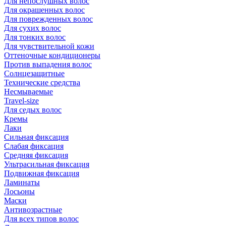
Для непослушных волос
Для окрашенных волос
Для поврежденных волос
Для сухих волос
Для тонких волос
Для чувствительной кожи
Оттеночные кондиционеры
Против выпадения волос
Солнцезащитные
Технические средства
Несмываемые
Travel-size
Для седых волос
Кремы
Лаки
Сильная фиксация
Слабая фиксация
Средняя фиксация
Ультрасильная фиксация
Подвижная фиксация
Ламинаты
Лосьоны
Маски
Антивозрастные
Для всех типов волос