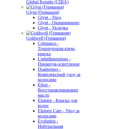
Global Keratin (США)
Glynt (Германия)
Glynt - Уход
Glynt - Окрашивание
Glynt - Укладка
Goldwell (Германия)
Colorance -
Тонирующая крем-
краска
Lightdimensions -
Премиум-осветление
Dualsenses -
Комплексный уход за
волосами
Elixir -
Восстанавливающее
масло
Elumen - Краска для
волос
Elumen Care - Уход за
волосами
Evolution -
Нейтральная