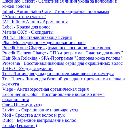
Estessimo Celcert - Селективная линия ухода за волосами и
кожей головы
Infinity Aurum Salon Care - Инновационная программа
"Абсолютное счастье"
IAU Infinity Aurum - Аромалиния
Lebel - Краска для волос
Materia OXY - Оксиданты
PH 4.7 - Восстанавливающая серия
Plia - Молекулярное моделирование волос
Proedit Home Charge - Домашнее восстановление волос
Proedit Element Charge - СПА-программа "Счастье для волос"
Hair Skin Relaxing - SPA-Программа "Здоровая кожа головы"
Proscenia - Восстанавливающая серия для окрашенных волос
THEO - Уход для мужчин
Trie - Линия для укладки с протеинами шелка и жемчуга
Trie Tuner - Линия для базовой укладки с протеинами шелка и
жемчуга
Viege - Антивозростная органическая серия
Locor Serum Color - Восстановление волос во время
окрашивания
One - Премиум уход
Luviona - Окрашивание и anti-age уход
Moii - Средства для волос и рук
Rufor - Бережное выпрямление волос
Londa (Германия)