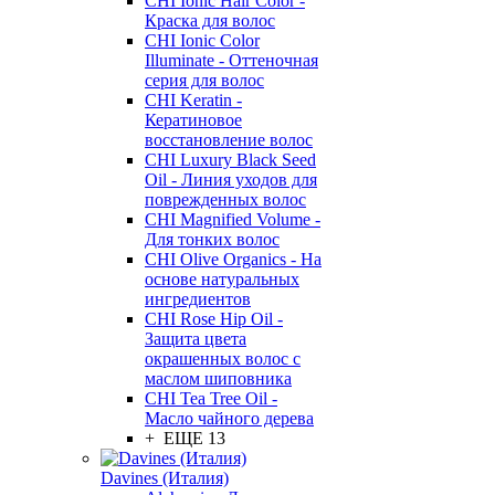
CHI Ionic Hair Color -
Краска для волос
CHI Ionic Color
Illuminate - Оттеночная
серия для волос
CHI Keratin -
Кератиновое
восстановление волос
CHI Luxury Black Seed
Oil - Линия уходов для
поврежденных волос
CHI Magnified Volume -
Для тонких волос
CHI Olive Organics - На
основе натуральных
ингредиентов
CHI Rose Hip Oil -
Защита цвета
окрашенных волос с
маслом шиповника
CHI Tea Tree Oil -
Масло чайного дерева
+ ЕЩЕ 13
Davines (Италия)