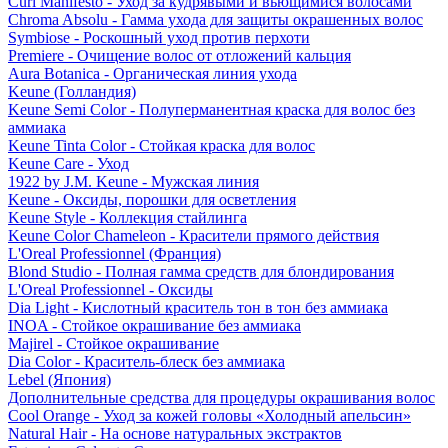
Curl Manifesto - Уход за кудрявыми и вьющимися волосами
Chroma Absolu - Гамма ухода для защиты окрашенных волос
Symbiose - Роскошный уход против перхоти
Premiere - Очищение волос от отложений кальция
Aura Botanica - Органическая линия ухода
Keune (Голландия)
Keune Semi Color - Полуперманентная краска для волос без
аммиака
Keune Tinta Color - Стойкая краска для волос
Keune Care - Уход
1922 by J.M. Keune - Мужская линия
Keune - Оксиды, порошки для осветления
Keune Style - Коллекция стайлинга
Keune Color Chameleon - Красители прямого действия
L'Oreal Professionnel (Франция)
Blond Studio - Полная гамма средств для блондирования
L'Oreal Professionnel - Оксиды
Dia Light - Кислотный краситель тон в тон без аммиака
INOA - Стойкое окрашивание без аммиака
Majirel - Стойкое окрашивание
Dia Color - Краситель-блеск без аммиака
Lebel (Япония)
Дополнительные средства для процедуры окрашивания волос
Cool Orange - Уход за кожей головы «Холодный апельсин»
Natural Hair - На основе натуральных экстрактов