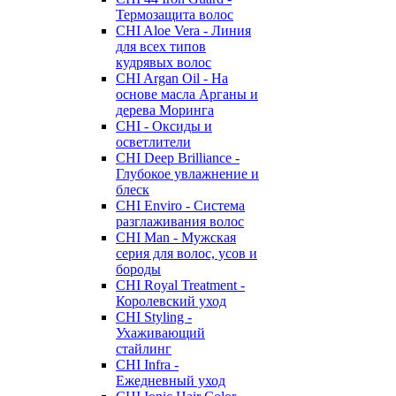
Термозащита волос
CHI Aloe Vera - Линия
для всех типов
кудрявых волос
CHI Argan Oil - На
основе масла Арганы и
дерева Моринга
CHI - Оксиды и
осветлители
CHI Deep Brilliance -
Глубокое увлажнение и
блеск
CHI Enviro - Система
разглаживания волос
CHI Man - Мужская
серия для волос, усов и
бороды
CHI Royal Treatment -
Королевский уход
CHI Styling -
Ухаживающий
стайлинг
CHI Infra -
Ежедневный уход