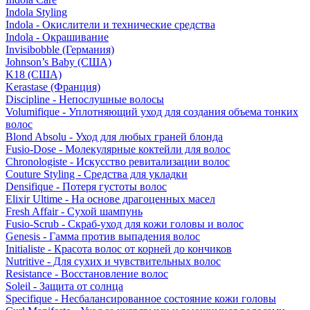
Indola Styling
Indola - Окислители и технические средства
Indola - Окрашивание
Invisibobble (Германия)
Johnson’s Baby (США)
K18 (США)
Kerastase (Франция)
Discipline - Непослушные волосы
Volumifique - Уплотняющий уход для создания объема тонких
волос
Blond Absolu - Уход для любых граней блонда
Fusio-Dose - Молекулярные коктейли для волос
Chronologiste - Искусство ревитализации волос
Couture Styling - Средства для укладки
Densifique - Потеря густоты волос
Elixir Ultime - На основе драгоценных масел
Fresh Affair - Сухой шампунь
Fusio-Scrub - Скраб-уход для кожи головы и волос
Genesis - Гамма против выпадения волос
Initialiste - Красота волос от корней до кончиков
Nutritive - Для сухих и чувствительных волос
Resistance - Восстановление волос
Soleil - Защита от солнца
Specifique - Несбалансированное состояние кожи головы