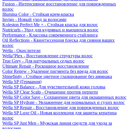
Fusion - Интенсивное восстановление для поврежденных
волос
Illumina Color - Стойкая крем-краска
Invigo - Новый уход за волосами
Koleston Perfect Me + - Стойкая краска для волос
Nutricurls - Уход для кудрявых и вьющихся волос
Performance - Классика современного стайлинга
Oil Reflections - Квинтэссенция блеска для сияния ваших
волос
Wella - Окислители
Wella°Plex - Восстановление структуры волос
True Grey - Для натуральных седых волос
Ultimate Repair - Роскошное восстановление
Color Renew - Удаление пигмента без вреда для волос
Shinefinity - Стойкое цветное глазирование без аммиака
Wella SP (Германия)
Wella SP Balance - Для чувствительной кожи головы
Wella SP Clear Scalp - Очищение против перхоти
Wella SP Color Save - Сохранение цвета для окрашенных волос
Wella SP Hydrate - Увлажнение для нормальных и сухих волос
Wella SP Repair - Восстановление для поврежденных волос
Wella SP Luxe Oil - Новая коллекция для защиты кератина
волос
Wella SP Just Men - Мужская линия средств для ухода за
волосами