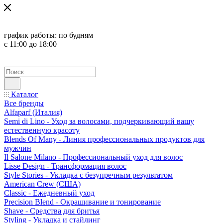
график работы:
по будням
с 11:00 до 18:00
Каталог
Все бренды
Alfaparf (Италия)
Semi di Lino - Уход за волосами, подчеркивающий вашу
естественную красоту
Blends Of Many - Линия профессиональных продуктов для
мужчин
Il Salone Milano - Профессиональный уход для волос
Lisse Design - Трансформация волос
Style Stories - Укладка с безупречным результатом
American Crew (США)
Classic - Ежедневный уход
Precision Blend - Окрашивание и тонирование
Shave - Средства для бритья
Styling - Укладка и стайлинг