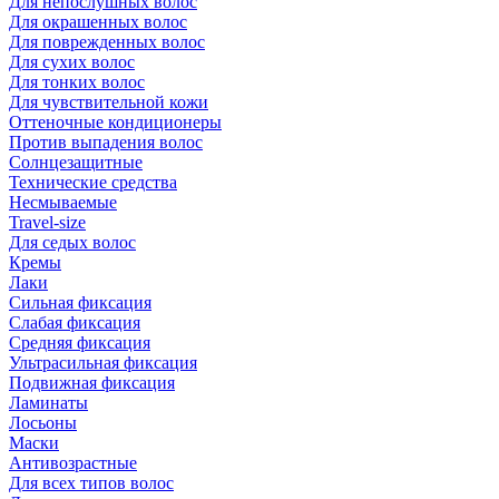
Для непослушных волос
Для окрашенных волос
Для поврежденных волос
Для сухих волос
Для тонких волос
Для чувствительной кожи
Оттеночные кондиционеры
Против выпадения волос
Солнцезащитные
Технические средства
Несмываемые
Travel-size
Для седых волос
Кремы
Лаки
Сильная фиксация
Слабая фиксация
Средняя фиксация
Ультрасильная фиксация
Подвижная фиксация
Ламинаты
Лосьоны
Маски
Антивозрастные
Для всех типов волос