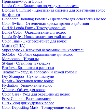
Принадлежности Londa
Londa Care - Коллекция по уходу за волосами
Blondes Unlimited - Креативная система для осветления волос
без фольги
Blondoran Blonding Powder - Препараты для осветления волос
Color Switch - Оттеночная краска прямого действия
Curl & Londa Form - Текстурирование
Londa Color - Окрашивание для волос
Londa Style - Новая коллекция стайлинга
Color Tune - Экспресс-тонер для волос
Matrix (США)
Super Sync - Щелочной безаммиачный краситель
SoColor - Стойкое окрашивание для волос
Moroccanoil (Израиль)
Styling - Стайлинг и укладка
Brushes - Брашинги и расчески
Treatment - Уход за волосами и кожей головы
Dry Shampoo - Сухие шампуни
Repair - Восстановление волос
Hydration - Увлажнение волос
Volume - Объем для волос
Color Care - Уход для окрашенных волос
Frizz Control - Разглаживание
Curl - Уход для кудрявых волос
Color Depositing Mask - Тонирующие маски