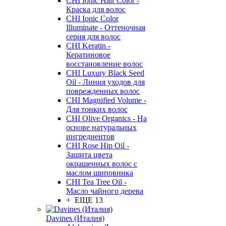
CHI Ionic Hair Color -
Краска для волос
CHI Ionic Color
Illuminate - Оттеночная
серия для волос
CHI Keratin -
Кератиновое
восстановление волос
CHI Luxury Black Seed
Oil - Линия уходов для
поврежденных волос
CHI Magnified Volume -
Для тонких волос
CHI Olive Organics - На
основе натуральных
ингредиентов
CHI Rose Hip Oil -
Защита цвета
окрашенных волос с
маслом шиповника
CHI Tea Tree Oil -
Масло чайного дерева
+ ЕЩЕ 13
Davines (Италия)