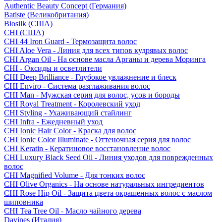
Authentic Beauty Concept (Германия)
Batiste (Великобритания)
Biosilk (США)
CHI (США)
CHI 44 Iron Guard - Термозащита волос
CHI Aloe Vera - Линия для всех типов кудрявых волос
CHI Argan Oil - На основе масла Арганы и дерева Моринга
CHI - Оксиды и осветлители
CHI Deep Brilliance - Глубокое увлажнение и блеск
CHI Enviro - Система разглаживания волос
CHI Man - Мужская серия для волос, усов и бороды
CHI Royal Treatment - Королевский уход
CHI Styling - Ухаживающий стайлинг
CHI Infra - Ежедневный уход
CHI Ionic Hair Color - Краска для волос
CHI Ionic Color Illuminate - Оттеночная серия для волос
CHI Keratin - Кератиновое восстановление волос
CHI Luxury Black Seed Oil - Линия уходов для поврежденных
волос
CHI Magnified Volume - Для тонких волос
CHI Olive Organics - На основе натуральных ингредиентов
CHI Rose Hip Oil - Защита цвета окрашенных волос с маслом
шиповника
CHI Tea Tree Oil - Масло чайного дерева
Davines (Италия)