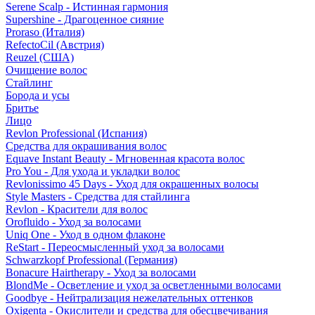
Serene Scalp - Истинная гармония
Supershine - Драгоценное сияние
Proraso (Италия)
RefectoCil (Австрия)
Reuzel (США)
Очищение волос
Стайлинг
Борода и усы
Бритье
Лицо
Revlon Professional (Испания)
Средства для окрашивания волос
Equave Instant Beauty - Мгновенная красота волос
Pro You - Для ухода и укладки волос
Revlonissimo 45 Days - Уход для окрашенных волосы
Style Masters - Средства для стайлинга
Revlon - Красители для волос
Orofluido - Уход за волосами
Uniq One - Уход в одном флаконе
ReStart - Переосмысленный уход за волосами
Schwarzkopf Professional (Германия)
Bonacure Hairtherapy - Уход за волосами
BlondMe - Осветление и уход за осветленными волосами
Goodbye - Нейтрализация нежелательных оттенков
Oxigenta - Окислители и средства для обесцвечивания