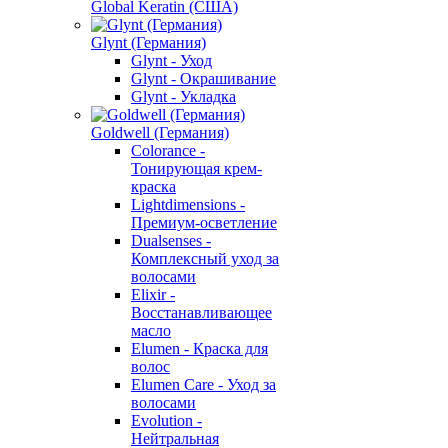
Global Keratin (США)
Glynt (Германия)
Glynt - Уход
Glynt - Окрашивание
Glynt - Укладка
Goldwell (Германия)
Colorance -
Тонирующая крем-
краска
Lightdimensions -
Премиум-осветление
Dualsenses -
Комплексный уход за
волосами
Elixir -
Восстанавливающее
масло
Elumen - Краска для
волос
Elumen Care - Уход за
волосами
Evolution -
Нейтральная