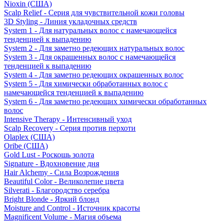
Nioxin (США)
Scalp Relief - Серия для чувствительной кожи головы
3D Styling - Линия укладочных средств
System 1 - Для натуральных волос с намечающейся
тенденцией к выпадению
System 2 - Для заметно редеющих натуральных волос
System 3 - Для окрашенных волос с намечающейся
тенденцией к выпадению
System 4 - Для заметно редеющих окрашенных волос
System 5 - Для химически обработанных волос с
намечающейся тенденцией к выпадению
System 6 - Для заметно редеющих химически обработанных
волос
Intensive Therapy - Интенсивный уход
Scalp Recovery - Серия против перхоти
Olaplex (США)
Oribe (США)
Gold Lust - Роскошь золота
Signature - Вдохновение дня
Hair Alchemy - Сила Возрождения
Beautiful Color - Великолепие цвета
Silverati - Благородство серебра
Bright Blonde - Яркий блонд
Moisture and Control - Источник красоты
Magnificent Volume - Магия объема