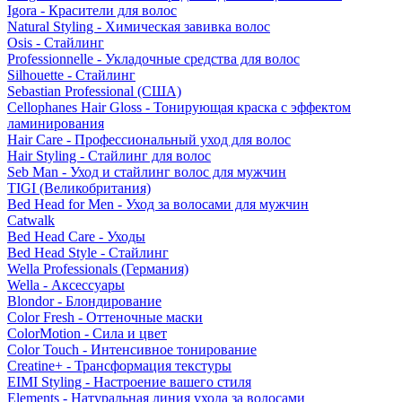
Igora - Красители для волос
Natural Styling - Химическая завивка волос
Osis - Стайлинг
Professionnelle - Укладочные средства для волос
Silhouette - Стайлинг
Sebastian Professional (США)
Cellophanes Hair Gloss - Тонирующая краска с эффектом
ламинирования
Hair Care - Профессиональный уход для волос
Hair Styling - Стайлинг для волос
Seb Man - Уход и стайлинг волос для мужчин
TIGI (Великобритания)
Bed Head for Men - Уход за волосами для мужчин
Catwalk
Bed Head Care - Уходы
Bed Head Style - Стайлинг
Wella Professionals (Германия)
Wella - Аксессуары
Blondor - Блондирование
Color Fresh - Оттеночные маски
ColorMotion - Сила и цвет
Color Touch - Интенсивное тонирование
Creatine+ - Трансформация текстуры
EIMI Styling - Настроение вашего стиля
Elements - Натуральная линия ухода за волосами