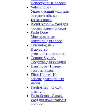
Непослушные волосы
Volumifique -
Уплотняющий уход для
создания объема
тонких волос
Blond Absolu - Уход для
любых граней блонда
Fusio-Dose -
Молекулярные
коктейли для волос
Chronologiste -
Искусство
ревитализации волос
Couture Styling -
Средства для укладки
Densifique - Потеря
густоты волос
Elixir Ultime - На
основе драгоценных
масел
Fresh Affair - Сухой
шампунь
Fusio-Scrub - Скраб-
уход для кожи головы
и волос