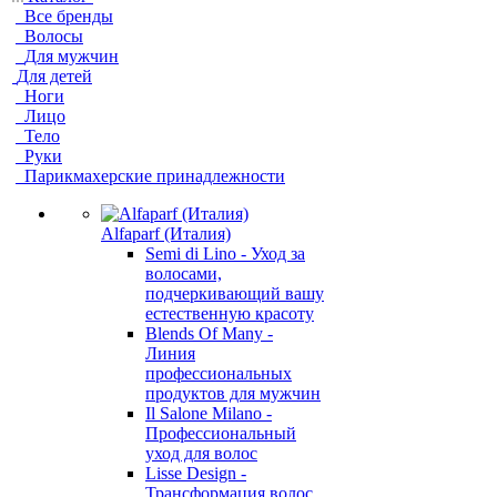
Все бренды
Волосы
Для мужчин
Для детей
Ноги
Лицо
Тело
Руки
Парикмахерские принадлежности
Alfaparf (Италия)
Semi di Lino - Уход за
волосами,
подчеркивающий вашу
естественную красоту
Blends Of Many -
Линия
профессиональных
продуктов для мужчин
Il Salone Milano -
Профессиональный
уход для волос
Lisse Design -
Трансформация волос