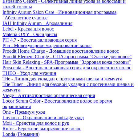
Estessimo Celcert - Селективная линия ухода за волосами и
кожей головы
Infinity Aurum Salon Care - Инновационная программа
"Абсолютное счастье"
IAU Infinity Aurum - Аромалиния
Lebel - Краска для волос
Materia OXY - Оксиданты
PH 4.7 - Восстанавливающая серия
Plia - Молекулярное моделирование волос
Proedit Home Charge - Домашнее восстановление волос
Proedit Element Charge - СПА-программа "Счастье для волос"
Hair Skin Relaxing - SPA-Программа "Здоровая кожа головы"
Proscenia - Восстанавливающая серия для окрашенных волос
THEO - Уход для мужчин
Trie - Линия для укладки с протеинами шелка и жемчуга
Trie Tuner - Линия для базовой укладки с протеинами шелка и
жемчуга
Viege - Антивозростная органическая серия
Locor Serum Color - Восстановление волос во время
окрашивания
One - Премиум уход
Luviona - Окрашивание и anti-age уход
Moii - Средства для волос и рук
Rufor - Бережное выпрямление волос
Londa (Германия)