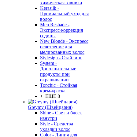
химическая завивка
Kerasilk -
Премиальный уход для
волос
Men Reshade -
Экспресс-коррекция
седины
New Blonde - Экспресс
осветление для
мелированных волос
Stylesign - Стайлинг
System -
Дополнительные
продукты при
окрашивании
Topchic - Стойкая
крем-краска
+ ЕЩЕ 8
Greymy (Швейцария)
Shine - Свет и блеск
изнутри
Style - Средства
укладки волос
Color - Линия для