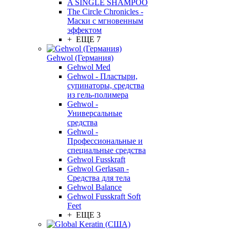
A SINGLE SHAMPOO
The Circle Chronicles -
Маски с мгновенным
эффектом
+ ЕЩЕ 7
Gehwol (Германия)
Gehwol Med
Gehwol - Пластыри,
супинаторы, средства
из гель-полимера
Gehwol -
Универсальные
средства
Gehwol -
Профессиональные и
специальные средства
Gehwol Fusskraft
Gehwol Gerlasan -
Средства для тела
Gehwol Balance
Gehwol Fusskraft Soft
Feet
+ ЕЩЕ 3