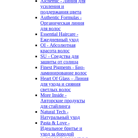
Alchemic - Линия для
усиления и
поддержания цвета
Authentic Formulas -
Органическая линия
для волос
Essential Haircare -
Eжедневный уход
OI - Абсолютная
красота волос
SU - Средства для
защиты от солнца
Finest Pigments - Био-
ламинирование волос
Heart Of Glass – Линия
для ухода и сияния
светлых волос
More Inside -
Авторские продукты
для стайлинга
Natural Tech -
Натуральный уход
Pasta & Love -
Идеальное бритье и
уход за бородой