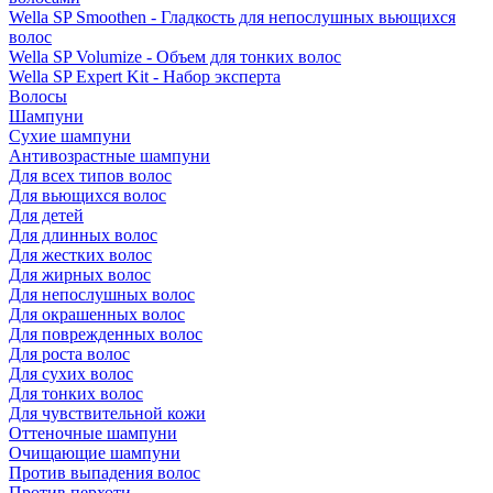
Wella SP Smoothen - Гладкость для непослушных вьющихся
волос
Wella SP Volumize - Объем для тонких волос
Wella SP Expert Kit - Набор эксперта
Волосы
Шампуни
Сухие шампуни
Антивозрастные шампуни
Для всех типов волос
Для вьющихся волос
Для детей
Для длинных волос
Для жестких волос
Для жирных волос
Для непослушных волос
Для окрашенных волос
Для поврежденных волос
Для роста волос
Для сухих волос
Для тонких волос
Для чувствительной кожи
Оттеночные шампуни
Очищающие шампуни
Против выпадения волос
Против перхоти