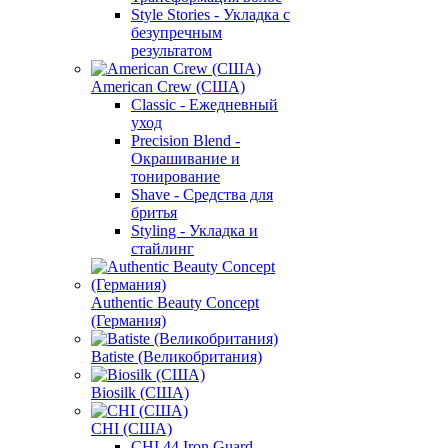
Style Stories - Укладка с
безупречным
результатом
American Crew (США)
Classic - Ежедневный
уход
Precision Blend -
Окрашивание и
тонирование
Shave - Средства для
бритья
Styling - Укладка и
стайлинг
Authentic Beauty Concept
(Германия)
Batiste (Великобритания)
Biosilk (США)
CHI (США)
CHI 44 Iron Guard -