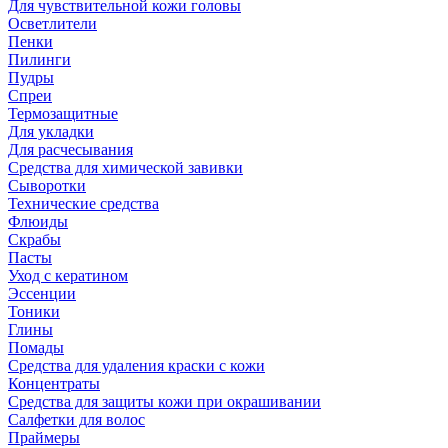
Для чувствительной кожи головы
Осветлители
Пенки
Пилинги
Пудры
Спреи
Термозащитные
Для укладки
Для расчесывания
Средства для химической завивки
Сыворотки
Технические средства
Флюиды
Скрабы
Пасты
Уход с кератином
Эссенции
Тоники
Глины
Помады
Средства для удаления краски с кожи
Концентраты
Средства для защиты кожи при окрашивании
Салфетки для волос
Праймеры