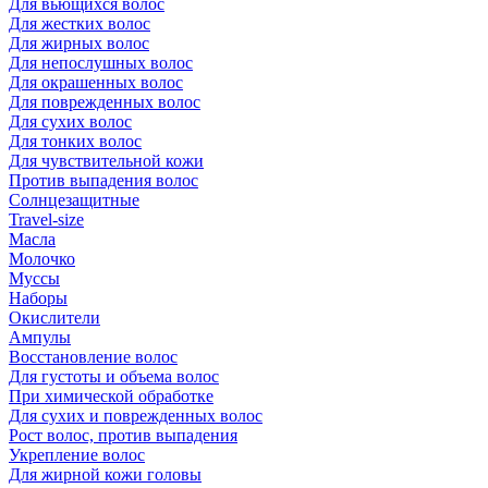
Для вьющихся волос
Для жестких волос
Для жирных волос
Для непослушных волос
Для окрашенных волос
Для поврежденных волос
Для сухих волос
Для тонких волос
Для чувствительной кожи
Против выпадения волос
Солнцезащитные
Travel-size
Масла
Молочко
Муссы
Наборы
Окислители
Ампулы
Восстановление волос
Для густоты и объема волос
При химической обработке
Для сухих и поврежденных волос
Рост волос, против выпадения
Укрепление волос
Для жирной кожи головы