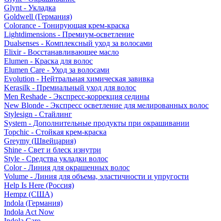
Glynt - Укладка
Goldwell (Германия)
Colorance - Тонирующая крем-краска
Lightdimensions - Премиум-осветление
Dualsenses - Комплексный уход за волосами
Elixir - Восстанавливающее масло
Elumen - Краска для волос
Elumen Care - Уход за волосами
Evolution - Нейтральная химическая завивка
Kerasilk - Премиальный уход для волос
Men Reshade - Экспресс-коррекция седины
New Blonde - Экспресс осветление для мелированных волос
Stylesign - Стайлинг
System - Дополнительные продукты при окрашивании
Topchic - Стойкая крем-краска
Greymy (Швейцария)
Shine - Свет и блеск изнутри
Style - Средства укладки волос
Color - Линия для окрашенных волос
Volume - Линия для объема, эластичности и упругости
Help Is Here (Россия)
Hempz (США)
Indola (Германия)
Indola Act Now
Indola Care