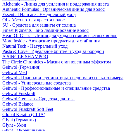
Alchemic - Линия для усиления и поддержания цвета
Authentic Formulas - Органическая линия для волос
Essential Haircare - Eжедневный уход
OI - Абсолютная красота волос
SU - Средства для защиты от солнца
Finest Pigments - Био-ламинирование волос
Heart Of Glass – Линия для ухода и сияния светлых волос
More Inside - Авторские продукты для стайлинга
Natural Tech - Натуральный уход
Pasta & Love - Идеальное бритье и уход за бородой
A SINGLE SHAMPOO
The Circle Chronicles - Маски с мгновенным эффектом
Gehwol (Германия)
Gehwol Med
Gehwol - Пластыри, супинаторы, средства из гель-полимера
Gehwol - Универсальные средства
Gehwol - Профессиональные и специальные средства
Gehwol Fusskraft
Gehwol Gerlasan - Средства для тела
Gehwol Balance
Gehwol Fusskraft Soft Feet
Global Keratin (США)
Glynt (Германия)
Glynt - Уход
Glynt - Окрашивание