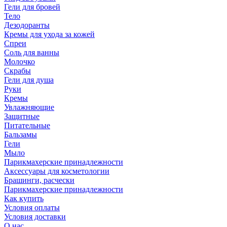
Гели для бровей
Тело
Дезодоранты
Кремы для ухода за кожей
Спреи
Соль для ванны
Молочко
Скрабы
Гели для душа
Руки
Кремы
Увлажняющие
Защитные
Питательные
Бальзамы
Гели
Мыло
Парикмахерские принадлежности
Аксессуары для косметологии
Брашинги, расчески
Парикмахерские принадлежности
Как купить
Условия оплаты
Условия доставки
О нас