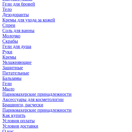
Гели для бровей
Тело
Дезодоранты
Кремы для ухода за кожей
Спреи
Соль для ванны
Молочко
Скрабы
Гели для душа
Руки
Кремы
Увлажняющие
Защитные
Питательные
Бальзамы
Гели
Мыло
Парикмахерские принадлежности
Аксессуары для косметологии
Брашинги, расчески
Парикмахерские принадлежности
Как купить
Условия оплаты
Условия доставки
О нас