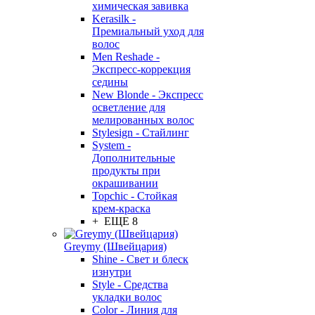
химическая завивка
Kerasilk -
Премиальный уход для
волос
Men Reshade -
Экспресс-коррекция
седины
New Blonde - Экспресс
осветление для
мелированных волос
Stylesign - Стайлинг
System -
Дополнительные
продукты при
окрашивании
Topchic - Стойкая
крем-краска
+ ЕЩЕ 8
Greymy (Швейцария)
Shine - Свет и блеск
изнутри
Style - Средства
укладки волос
Color - Линия для