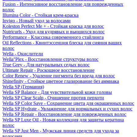
Fusion - Интенсивное восстановление для поврежденных
волос
Illumina Color - Стойкая крем-краска
Invigo - Новый уход за волосами
Koleston Perfect Me + - Стойкая краска для волос
Nutricurls - Уход для кудрявых и вьющихся волос
Performance - Классика современного стайлинга
Oil Reflections - Квинтэссенция блеска для сияния ваших
волос
Wella - Окислители
Wella°Plex - Восстановление структуры волос
True Grey - Для натуральных седых волос
Ultimate Repair - Роскошное восстановление
Color Renew - Удаление пигмента без вреда для волос
Shinefinity - Стойкое цветное глазирование без аммиака
Wella SP (Германия)
Wella SP Balance - Для чувствительной кожи головы
Wella SP Clear Scalp - Очищение против перхоти
Wella SP Color Save - Сохранение цвета для окрашенных волос
Wella SP Hydrate - Увлажнение для нормальных и сухих волос
Wella SP Repair - Восстановление для поврежденных волос
Wella SP Luxe Oil - Новая коллекция для защиты кератина
волос
Wella SP Just Men - Мужская линия средств для ухода за
волосами