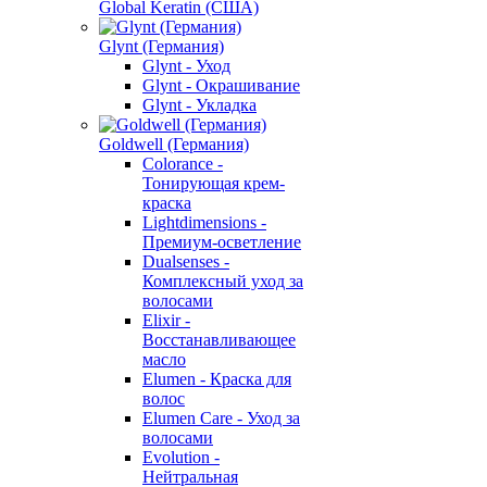
Global Keratin (США)
Glynt (Германия)
Glynt - Уход
Glynt - Окрашивание
Glynt - Укладка
Goldwell (Германия)
Colorance -
Тонирующая крем-
краска
Lightdimensions -
Премиум-осветление
Dualsenses -
Комплексный уход за
волосами
Elixir -
Восстанавливающее
масло
Elumen - Краска для
волос
Elumen Care - Уход за
волосами
Evolution -
Нейтральная