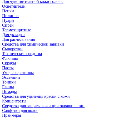
Для чувствительной кожи головы
Осветлители
Пенки
Пилинги
Пудры
Спреи
Термозащитные
Для укладки
Для расчесывания
Средства для химической завивки
Сыворотки
Технические средства
Флюиды
Скрабы
Пасты
Уход с кератином
Эссенции
Тоники
Глины
Помады
Средства для удаления краски с кожи
Концентраты
Средства для защиты кожи при окрашивании
Салфетки для волос
Праймеры