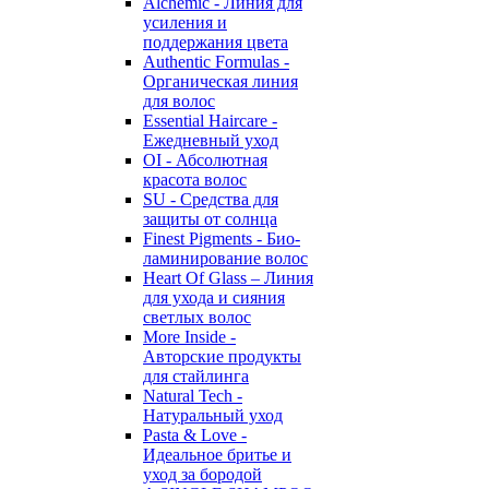
Alchemic - Линия для
усиления и
поддержания цвета
Authentic Formulas -
Органическая линия
для волос
Essential Haircare -
Eжедневный уход
OI - Абсолютная
красота волос
SU - Средства для
защиты от солнца
Finest Pigments - Био-
ламинирование волос
Heart Of Glass – Линия
для ухода и сияния
светлых волос
More Inside -
Авторские продукты
для стайлинга
Natural Tech -
Натуральный уход
Pasta & Love -
Идеальное бритье и
уход за бородой