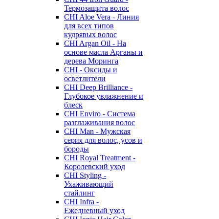
Термозащита волос
CHI Aloe Vera - Линия
для всех типов
кудрявых волос
CHI Argan Oil - На
основе масла Арганы и
дерева Моринга
CHI - Оксиды и
осветлители
CHI Deep Brilliance -
Глубокое увлажнение и
блеск
CHI Enviro - Система
разглаживания волос
CHI Man - Мужская
серия для волос, усов и
бороды
CHI Royal Treatment -
Королевский уход
CHI Styling -
Ухаживающий
стайлинг
CHI Infra -
Ежедневный уход