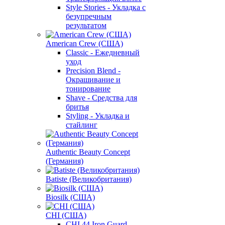
Style Stories - Укладка с
безупречным
результатом
American Crew (США)
Classic - Ежедневный
уход
Precision Blend -
Окрашивание и
тонирование
Shave - Средства для
бритья
Styling - Укладка и
стайлинг
Authentic Beauty Concept
(Германия)
Batiste (Великобритания)
Biosilk (США)
CHI (США)
CHI 44 Iron Guard -