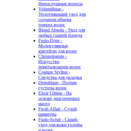
Непослушные волосы
Volumifique -
Уплотняющий уход для
создания объема
тонких волос
Blond Absolu - Уход для
любых граней блонда
Fusio-Dose -
Молекулярные
коктейли для волос
Chronologiste -
Искусство
ревитализации волос
Couture Styling -
Средства для укладки
Densifique - Потеря
густоты волос
Elixir Ultime - На
основе драгоценных
масел
Fresh Affair - Сухой
шампунь
Fusio-Scrub - Скраб-
уход для кожи головы
и волос