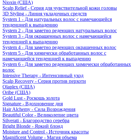
Nioxin (США)
Scalp Relief - Серия для чувствительной кожи головы
3D Styling - Линия укладочных средств
System 1 - Для натуральных волос с намечающейся
тенденцией к выпадению
System 2 - Для заметно редеющих натуральных волос
System 3 - Для окрашенных волос с намечающейся
тенденцией к выпадению
System 4 - Для заметно редеющих окрашенных волос
System 5 - Для химически обработанных волос с
намечающейся тенденцией к выпадению
System 6 - Для заметно редеющих химически обработанных
волос
Intensive Therapy - Интенсивный уход
Scalp Recovery - Серия против перхоти
Olaplex (США)
Oribe (США)
Gold Lust - Роскошь золота
Signature - Вдохновение дня
Hair Alchemy - Сила Возрождения
Beautiful Color - Великолепие цвета
Silverati - Благородство серебра
Bright Blonde - Яркий блонд
Moisture and Control - Источник красоты
Magnificent Volume - Магия объема