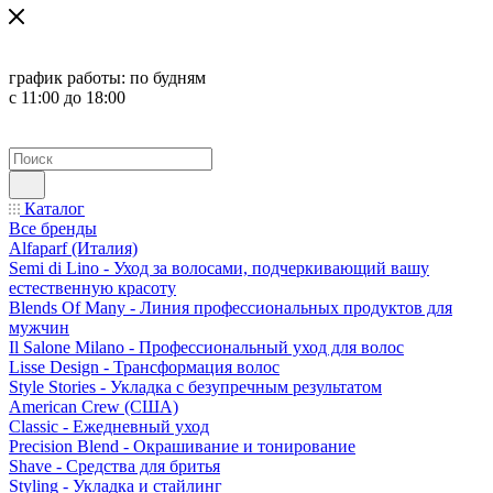
график работы:
по будням
с 11:00 до 18:00
Каталог
Все бренды
Alfaparf (Италия)
Semi di Lino - Уход за волосами, подчеркивающий вашу
естественную красоту
Blends Of Many - Линия профессиональных продуктов для
мужчин
Il Salone Milano - Профессиональный уход для волос
Lisse Design - Трансформация волос
Style Stories - Укладка с безупречным результатом
American Crew (США)
Classic - Ежедневный уход
Precision Blend - Окрашивание и тонирование
Shave - Средства для бритья
Styling - Укладка и стайлинг