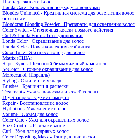
Принадлежности Londa
Londa Care - Коллекция по уходу за волосами
Blondes Unlimited - Креативная система для осветления волос
без фольги
Blondoran Blonding Powder - Препараты для осветления волос
Color Switch - Оттеночная краска прямого действия
Curl & Londa Form - Текстурирование
Londa Color - Окрашивание для волос
Londa Style - Новая коллекция стайлинга
Color Tune - Экспресс-тонер для волос
Matrix (США)
Super Sync - Щелочной безаммиачный краситель
SoColor - Стойкое окрашивание для волос
Moroccanoil (Израиль)
Styling - Стайлинг и укладка
Brushes - Брашинги и расчески
Treatment - Уход за волосами и кожей головы
Dry Shampoo - Сухие шампуни
Repair - Восстановление волос
Hydration - Увлажнение волос
Volume - Объем для волос
Color Care - Уход для окрашенных волос
Frizz Control - Разглаживание
Curl - Уход для кудрявых волос
Color Depositing Mask - Тонирующие маски