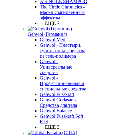
A SINGLE SHAMPOO
The Circle Chronicles -
Маски с мгновенным
эффектом
+ ЕЩЕ 7
Gehwol (Германия)
Gehwol Med
Gehwol - Пластыри,
супинаторы, средства
из гель-полимера
Gehwol -
Универсальные
средства
Gehwol -
Профессиональные и
специальные средства
Gehwol Fusskraft
Gehwol Gerlasan -
Средства для тела
Gehwol Balance
Gehwol Fusskraft Soft
Feet
+ ЕЩЕ 3