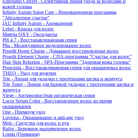
Estessimo Celcert - Селективная линия ухода за волосами и
кожей головы
Infinity Aurum Salon Care - Инновационная программа
"Абсолютное счастье"
IAU Infinity Aurum - Аромалиния
Lebel - Краска для волос
Materia OXY - Оксиданты
PH 4.7 - Восстанавливающая серия
Plia - Молекулярное моделирование волос
Proedit Home Charge - Домашнее восстановление волос
Proedit Element Charge - СПА-программа "Счастье для волос"
Hair Skin Relaxing - SPA-Программа "Здоровая кожа головы"
Proscenia - Восстанавливающая серия для окрашенных волос
THEO - Уход для мужчин
Trie - Линия для укладки с протеинами шелка и жемчуга
Trie Tuner - Линия для базовой укладки с протеинами шелка и
жемчуга
Viege - Антивозростная органическая серия
Locor Serum Color - Восстановление волос во время
окрашивания
One - Премиум уход
Luviona - Окрашивание и anti-age уход
Moii - Средства для волос и рук
Rufor - Бережное выпрямление волос
Londa (Германия)