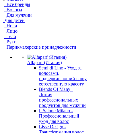
Все бренды
Волосы
Для мужчин
Для детей
Ноги
Лицо
Тело
Руки
Парикмахерские принадлежности
Alfaparf (Италия)
Semi di Lino - Уход за
волосами,
подчеркивающий вашу
естественную красоту
Blends Of Many -
Линия
профессиональных
продуктов для мужчин
Il Salone Milano -
Профессиональный
уход для волос
Lisse Design -
Трансформация волос