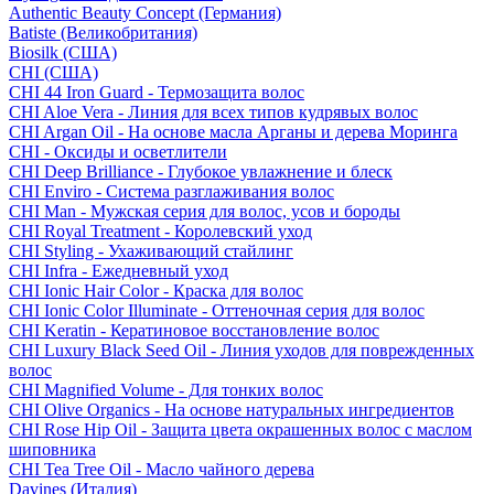
Authentic Beauty Concept (Германия)
Batiste (Великобритания)
Biosilk (США)
CHI (США)
CHI 44 Iron Guard - Термозащита волос
CHI Aloe Vera - Линия для всех типов кудрявых волос
CHI Argan Oil - На основе масла Арганы и дерева Моринга
CHI - Оксиды и осветлители
CHI Deep Brilliance - Глубокое увлажнение и блеск
CHI Enviro - Система разглаживания волос
CHI Man - Мужская серия для волос, усов и бороды
CHI Royal Treatment - Королевский уход
CHI Styling - Ухаживающий стайлинг
CHI Infra - Ежедневный уход
CHI Ionic Hair Color - Краска для волос
CHI Ionic Color Illuminate - Оттеночная серия для волос
CHI Keratin - Кератиновое восстановление волос
CHI Luxury Black Seed Oil - Линия уходов для поврежденных
волос
CHI Magnified Volume - Для тонких волос
CHI Olive Organics - На основе натуральных ингредиентов
CHI Rose Hip Oil - Защита цвета окрашенных волос с маслом
шиповника
CHI Tea Tree Oil - Масло чайного дерева
Davines (Италия)