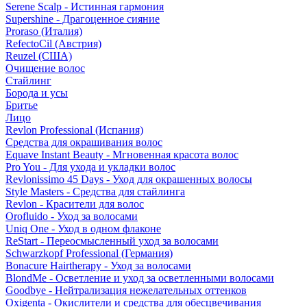
Serene Scalp - Истинная гармония
Supershine - Драгоценное сияние
Proraso (Италия)
RefectoCil (Австрия)
Reuzel (США)
Очищение волос
Стайлинг
Борода и усы
Бритье
Лицо
Revlon Professional (Испания)
Средства для окрашивания волос
Equave Instant Beauty - Мгновенная красота волос
Pro You - Для ухода и укладки волос
Revlonissimo 45 Days - Уход для окрашенных волосы
Style Masters - Средства для стайлинга
Revlon - Красители для волос
Orofluido - Уход за волосами
Uniq One - Уход в одном флаконе
ReStart - Переосмысленный уход за волосами
Schwarzkopf Professional (Германия)
Bonacure Hairtherapy - Уход за волосами
BlondMe - Осветление и уход за осветленными волосами
Goodbye - Нейтрализация нежелательных оттенков
Oxigenta - Окислители и средства для обесцвечивания