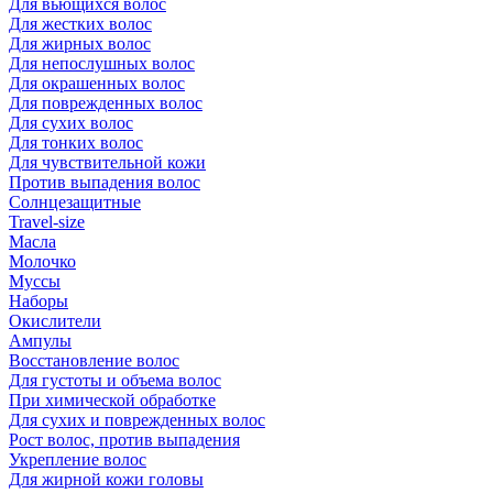
Для вьющихся волос
Для жестких волос
Для жирных волос
Для непослушных волос
Для окрашенных волос
Для поврежденных волос
Для сухих волос
Для тонких волос
Для чувствительной кожи
Против выпадения волос
Солнцезащитные
Travel-size
Масла
Молочко
Муссы
Наборы
Окислители
Ампулы
Восстановление волос
Для густоты и объема волос
При химической обработке
Для сухих и поврежденных волос
Рост волос, против выпадения
Укрепление волос
Для жирной кожи головы