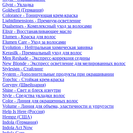
Glynt - Укладка
Goldwell (Германия)
Colorance - Тонирующая крем-краска
Lightdimensions - Премиум-осветление
Dualsenses - Комплексный уход за волосами
Elixir - Восстанавливающее масло
Elumen - Краска для волос
Elumen Care - Уход за волосами
Evolution - Нейтральная химическая завивка
Kerasilk - Премиальный уход для волос
Men Reshade - Экспресс-коррекция седины
New Blonde - Экспресс осветление для мелированных волос
Stylesign - Стайлинг
System - Дополнительные продукты при окрашивании
Topchic - Стойкая крем-краска
Greymy (Швейцария)
Shine - Свет и блеск изнутри
Style - Средства укладки волос
Color - Линия для окрашенных волос
Volume - Линия для объема, эластичности и упругости
Help Is Here (Россия)
Hempz (США)
Indola (Германия)
Indola Act Now
Indola Care