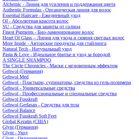
Alchemic - Линия для усиления и поддержания цвета
Authentic Formulas - Органическая линия для волос
Essential Haircare - Eжедневный уход
OI - Абсолютная красота волос
SU - Средства для защиты от солнца
Finest Pigments - Био-ламинирование волос
Heart Of Glass – Линия для ухода и сияния светлых волос
More Inside - Авторские продукты для стайлинга
Natural Tech - Натуральный уход
Pasta & Love - Идеальное бритье и уход за бородой
A SINGLE SHAMPOO
The Circle Chronicles - Маски с мгновенным эффектом
Gehwol (Германия)
Gehwol Med
Gehwol - Пластыри, супинаторы, средства из гель-полимера
Gehwol - Универсальные средства
Gehwol - Профессиональные и специальные средства
Gehwol Fusskraft
Gehwol Gerlasan - Средства для тела
Gehwol Balance
Gehwol Fusskraft Soft Feet
Global Keratin (США)
Glynt (Германия)
Glynt - Уход
Glynt - Окрашивание