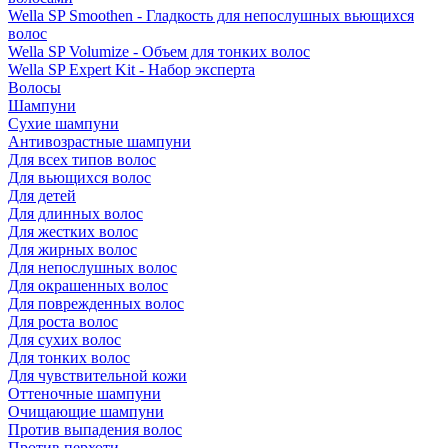
Wella SP Smoothen - Гладкость для непослушных вьющихся
волос
Wella SP Volumize - Объем для тонких волос
Wella SP Expert Kit - Набор эксперта
Волосы
Шампуни
Сухие шампуни
Антивозрастные шампуни
Для всех типов волос
Для вьющихся волос
Для детей
Для длинных волос
Для жестких волос
Для жирных волос
Для непослушных волос
Для окрашенных волос
Для поврежденных волос
Для роста волос
Для сухих волос
Для тонких волос
Для чувствительной кожи
Оттеночные шампуни
Очищающие шампуни
Против выпадения волос
Против перхоти