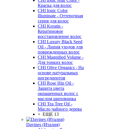
CHI Ionic Hair Color -
Краска для волос
CHI Ionic Color
Illuminate - Оттеночная
серия для волос
CHI Keratin -
Кератиновое
восстановление волос
CHI Luxury Black Seed
Oil - Линия уходов для
поврежденных волос
CHI Magnified Volume -
Для тонких волос
CHI Olive Organics - На
основе натуральных
ингредиентов
CHI Rose Hip Oil -
Защита цвета
окрашенных волос с
маслом шиповника
CHI Tea Tree Oil -
Масло чайного дерева
+ ЕЩЕ 13
Davines (Италия)