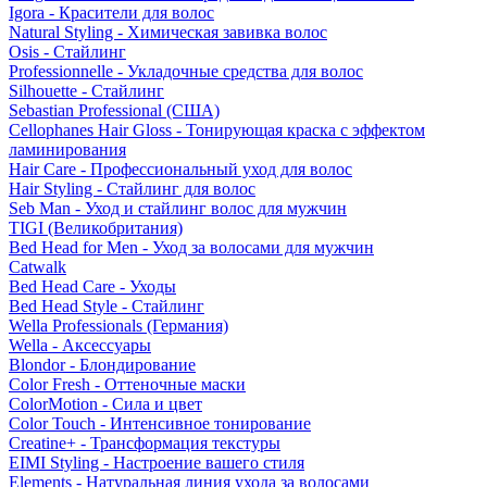
Igora - Красители для волос
Natural Styling - Химическая завивка волос
Osis - Стайлинг
Professionnelle - Укладочные средства для волос
Silhouette - Стайлинг
Sebastian Professional (США)
Cellophanes Hair Gloss - Тонирующая краска с эффектом
ламинирования
Hair Care - Профессиональный уход для волос
Hair Styling - Стайлинг для волос
Seb Man - Уход и стайлинг волос для мужчин
TIGI (Великобритания)
Bed Head for Men - Уход за волосами для мужчин
Catwalk
Bed Head Care - Уходы
Bed Head Style - Стайлинг
Wella Professionals (Германия)
Wella - Аксессуары
Blondor - Блондирование
Color Fresh - Оттеночные маски
ColorMotion - Сила и цвет
Color Touch - Интенсивное тонирование
Creatine+ - Трансформация текстуры
EIMI Styling - Настроение вашего стиля
Elements - Натуральная линия ухода за волосами