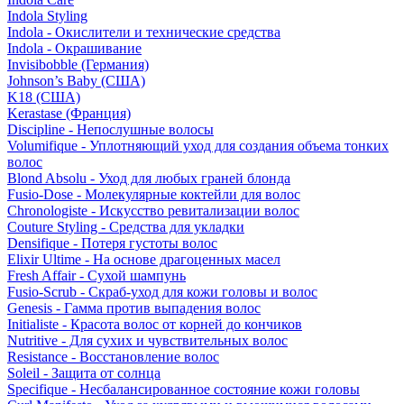
Indola Styling
Indola - Окислители и технические средства
Indola - Окрашивание
Invisibobble (Германия)
Johnson’s Baby (США)
K18 (США)
Kerastase (Франция)
Discipline - Непослушные волосы
Volumifique - Уплотняющий уход для создания объема тонких
волос
Blond Absolu - Уход для любых граней блонда
Fusio-Dose - Молекулярные коктейли для волос
Chronologiste - Искусство ревитализации волос
Couture Styling - Средства для укладки
Densifique - Потеря густоты волос
Elixir Ultime - На основе драгоценных масел
Fresh Affair - Сухой шампунь
Fusio-Scrub - Скраб-уход для кожи головы и волос
Genesis - Гамма против выпадения волос
Initialiste - Красота волос от корней до кончиков
Nutritive - Для сухих и чувствительных волос
Resistance - Восстановление волос
Soleil - Защита от солнца
Specifique - Несбалансированное состояние кожи головы