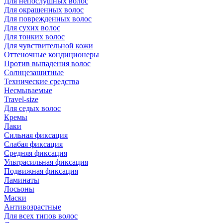
Для непослушных волос
Для окрашенных волос
Для поврежденных волос
Для сухих волос
Для тонких волос
Для чувствительной кожи
Оттеночные кондиционеры
Против выпадения волос
Солнцезащитные
Технические средства
Несмываемые
Travel-size
Для седых волос
Кремы
Лаки
Сильная фиксация
Слабая фиксация
Средняя фиксация
Ультрасильная фиксация
Подвижная фиксация
Ламинаты
Лосьоны
Маски
Антивозрастные
Для всех типов волос