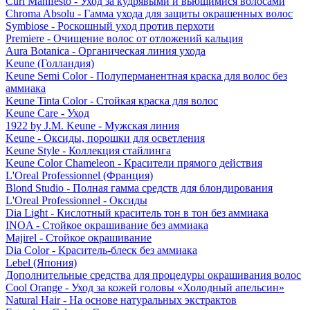
Curl Manifesto - Уход за кудрявыми и вьющимися волосами
Chroma Absolu - Гамма ухода для защиты окрашенных волос
Symbiose - Роскошный уход против перхоти
Premiere - Очищение волос от отложений кальция
Aura Botanica - Органическая линия ухода
Keune (Голландия)
Keune Semi Color - Полуперманентная краска для волос без
аммиака
Keune Tinta Color - Стойкая краска для волос
Keune Care - Уход
1922 by J.M. Keune - Мужская линия
Keune - Оксиды, порошки для осветления
Keune Style - Коллекция стайлинга
Keune Color Chameleon - Красители прямого действия
L'Oreal Professionnel (Франция)
Blond Studio - Полная гамма средств для блондирования
L'Oreal Professionnel - Оксиды
Dia Light - Кислотный краситель тон в тон без аммиака
INOA - Стойкое окрашивание без аммиака
Majirel - Стойкое окрашивание
Dia Color - Краситель-блеск без аммиака
Lebel (Япония)
Дополнительные средства для процедуры окрашивания волос
Cool Orange - Уход за кожей головы «Холодный апельсин»
Natural Hair - На основе натуральных экстрактов