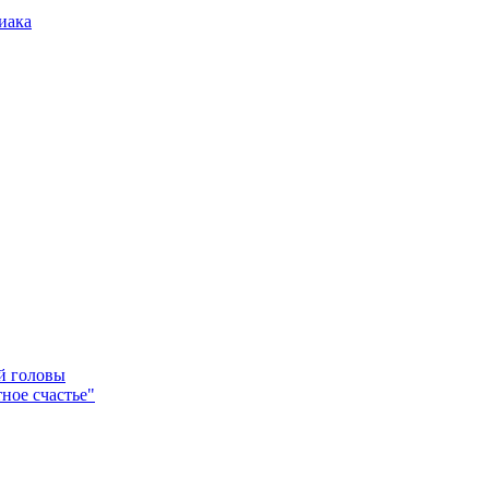
иака
ей головы
ное счастье"