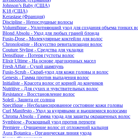
Johnson’s Baby (США)
K18 (США)
Kerastase (Франция)
Discipline - Непослушные волосы
Volumifique - Уплотняющий уход для создания объема тонких в
Blond Absolu - Уход для любых граней блонда
Fusio-Dose - Молекулярные коктейли для волос
Chronologiste - Искусство ревитализации волос
Couture Styling - Средства для укладки
Densifique - Потеря густоты волос
Elixir Ultime - На основе драгоценных масел
Fresh Affair - Сухой шампунь
Fusio-Scrub - Скраб-уход для кожи головы и волос
Genesis - Гамма против выпадения волос
Initialiste - Красота волос от корней до кончиков
Nutritive - Для сухих и чувствительных волос
Resistance - Восстановление волос
Soleil - Защита от солнца
Specifique - Несбалансированное состояние кожи головы
Curl Manifesto - Уход за кудрявыми и вьющимися волосами
Chroma Absolu - Гамма ухода для защиты окрашенных волос
Symbiose - Роскошный уход против перхоти
Premiere - Очищение волос от отложений кальция
Aura Botanica - Органическая линия ухода