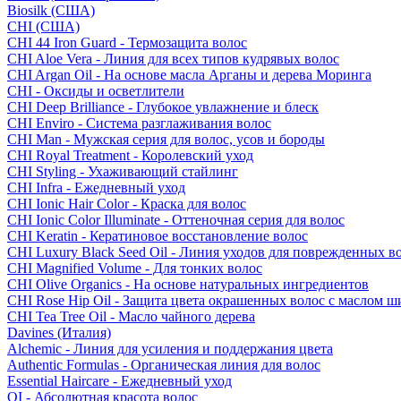
Biosilk (США)
CHI (США)
CHI 44 Iron Guard - Термозащита волос
CHI Aloe Vera - Линия для всех типов кудрявых волос
CHI Argan Oil - На основе масла Арганы и дерева Моринга
CHI - Оксиды и осветлители
CHI Deep Brilliance - Глубокое увлажнение и блеск
CHI Enviro - Система разглаживания волос
CHI Man - Мужская серия для волос, усов и бороды
CHI Royal Treatment - Королевский уход
CHI Styling - Ухаживающий стайлинг
CHI Infra - Ежедневный уход
CHI Ionic Hair Color - Краска для волос
CHI Ionic Color Illuminate - Оттеночная серия для волос
CHI Keratin - Кератиновое восстановление волос
CHI Luxury Black Seed Oil - Линия уходов для поврежденных в
CHI Magnified Volume - Для тонких волос
CHI Olive Organics - На основе натуральных ингредиентов
CHI Rose Hip Oil - Защита цвета окрашенных волос с маслом 
CHI Tea Tree Oil - Масло чайного дерева
Davines (Италия)
Alchemic - Линия для усиления и поддержания цвета
Authentic Formulas - Органическая линия для волос
Essential Haircare - Eжедневный уход
OI - Абсолютная красота волос