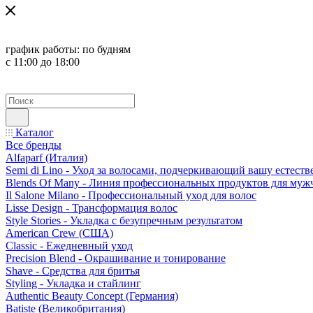
график работы:
по будням
с 11:00 до 18:00
Каталог
Все бренды
Alfaparf (Италия)
Semi di Lino - Уход за волосами, подчеркивающий вашу естест
Blends Of Many - Линия профессиональных продуктов для муж
Il Salone Milano - Профессиональный уход для волос
Lisse Design - Трансформация волос
Style Stories - Укладка с безупречным результатом
American Crew (США)
Classic - Ежедневный уход
Precision Blend - Окрашивание и тонирование
Shave - Средства для бритья
Styling - Укладка и стайлинг
Authentic Beauty Concept (Германия)
Batiste (Великобритания)