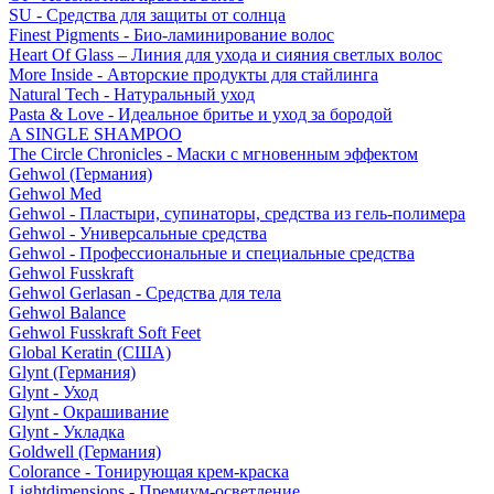
SU - Средства для защиты от солнца
Finest Pigments - Био-ламинирование волос
Heart Of Glass – Линия для ухода и сияния светлых волос
More Inside - Авторские продукты для стайлинга
Natural Tech - Натуральный уход
Pasta & Love - Идеальное бритье и уход за бородой
A SINGLE SHAMPOO
The Circle Chronicles - Маски с мгновенным эффектом
Gehwol (Германия)
Gehwol Med
Gehwol - Пластыри, супинаторы, средства из гель-полимера
Gehwol - Универсальные средства
Gehwol - Профессиональные и специальные средства
Gehwol Fusskraft
Gehwol Gerlasan - Средства для тела
Gehwol Balance
Gehwol Fusskraft Soft Feet
Global Keratin (США)
Glynt (Германия)
Glynt - Уход
Glynt - Окрашивание
Glynt - Укладка
Goldwell (Германия)
Colorance - Тонирующая крем-краска
Lightdimensions - Премиум-осветление