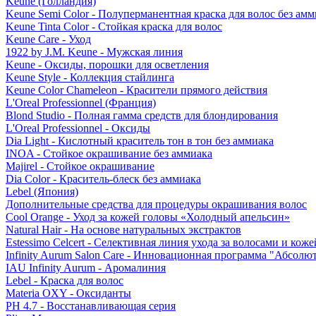
Keune (Голландия)
Keune Semi Color - Полуперманентная краска для волос без амм
Keune Tinta Color - Стойкая краска для волос
Keune Care - Уход
1922 by J.M. Keune - Мужская линия
Keune - Оксиды, порошки для осветления
Keune Style - Коллекция стайлинга
Keune Color Chameleon - Красители прямого действия
L'Oreal Professionnel (Франция)
Blond Studio - Полная гамма средств для блондирования
L'Oreal Professionnel - Оксиды
Dia Light - Кислотный краситель тон в тон без аммиака
INOA - Стойкое окрашивание без аммиака
Majirel - Стойкое окрашивание
Dia Color - Краситель-блеск без аммиака
Lebel (Япония)
Дополнительные средства для процедуры окрашивания волос
Cool Orange - Уход за кожей головы «Холодный апельсин»
Natural Hair - На основе натуральных экстрактов
Estessimo Celcert - Селективная линия ухода за волосами и кож
Infinity Aurum Salon Care - Инновационная программа "Абсолют
IAU Infinity Aurum - Аромалиния
Lebel - Краска для волос
Materia OXY - Оксиданты
PH 4.7 - Восстанавливающая серия