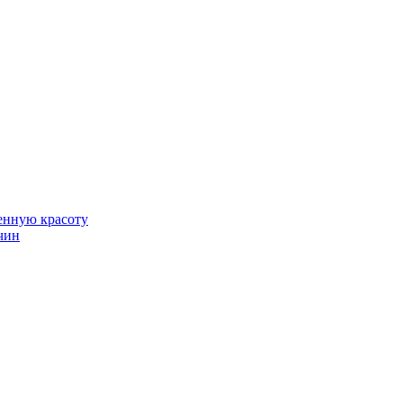
венную красоту
чин