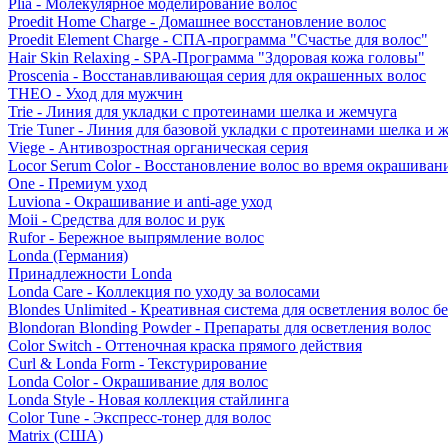
Plia - Молекулярное моделирование волос
Proedit Home Charge - Домашнее восстановление волос
Proedit Element Charge - СПА-программа "Счастье для волос"
Hair Skin Relaxing - SPA-Программа "Здоровая кожа головы"
Proscenia - Восстанавливающая серия для окрашенных волос
THEO - Уход для мужчин
Trie - Линия для укладки с протеинами шелка и жемчуга
Trie Tuner - Линия для базовой укладки с протеинами шелка и 
Viege - Антивозростная органическая серия
Locor Serum Color - Восстановление волос во время окрашиван
One - Премиум уход
Luviona - Окрашивание и anti-age уход
Moii - Средства для волос и рук
Rufor - Бережное выпрямление волос
Londa (Германия)
Принадлежности Londa
Londa Care - Коллекция по уходу за волосами
Blondes Unlimited - Креативная система для осветления волос б
Blondoran Blonding Powder - Препараты для осветления волос
Color Switch - Оттеночная краска прямого действия
Curl & Londa Form - Текстурирование
Londa Color - Окрашивание для волос
Londa Style - Новая коллекция стайлинга
Color Tune - Экспресс-тонер для волос
Matrix (США)