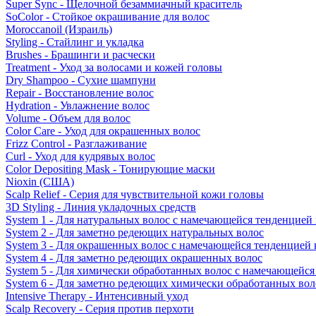
Super Sync - Щелочной безаммиачный краситель
SoColor - Стойкое окрашивание для волос
Moroccanoil (Израиль)
Styling - Стайлинг и укладка
Brushes - Брашинги и расчески
Treatment - Уход за волосами и кожей головы
Dry Shampoo - Сухие шампуни
Repair - Восстановление волос
Hydration - Увлажнение волос
Volume - Объем для волос
Color Care - Уход для окрашенных волос
Frizz Control - Разглаживание
Curl - Уход для кудрявых волос
Color Depositing Mask - Тонирующие маски
Nioxin (США)
Scalp Relief - Серия для чувствительной кожи головы
3D Styling - Линия укладочных средств
System 1 - Для натуральных волос с намечающейся тенденцией
System 2 - Для заметно редеющих натуральных волос
System 3 - Для окрашенных волос с намечающейся тенденцией
System 4 - Для заметно редеющих окрашенных волос
System 5 - Для химически обработанных волос с намечающейс
System 6 - Для заметно редеющих химически обработанных вол
Intensive Therapy - Интенсивный уход
Scalp Recovery - Серия против перхоти