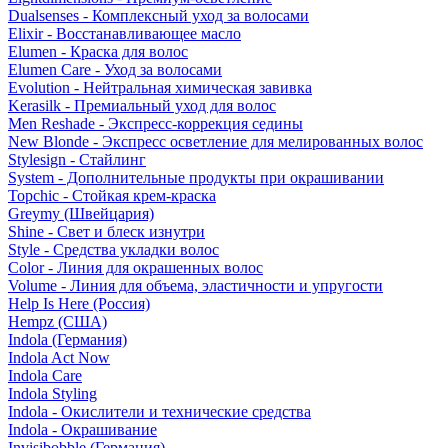
Dualsenses - Комплексный уход за волосами
Elixir - Восстанавливающее масло
Elumen - Краска для волос
Elumen Care - Уход за волосами
Evolution - Нейтральная химическая завивка
Kerasilk - Премиальный уход для волос
Men Reshade - Экспресс-коррекция седины
New Blonde - Экспресс осветление для мелированных волос
Stylesign - Стайлинг
System - Дополнительные продукты при окрашивании
Topchic - Стойкая крем-краска
Greymy (Швейцария)
Shine - Свет и блеск изнутри
Style - Средства укладки волос
Color - Линия для окрашенных волос
Volume - Линия для объема, эластичности и упругости
Help Is Here (Россия)
Hempz (США)
Indola (Германия)
Indola Act Now
Indola Care
Indola Styling
Indola - Окислители и технические средства
Indola - Окрашивание
Invisibobble (Германия)