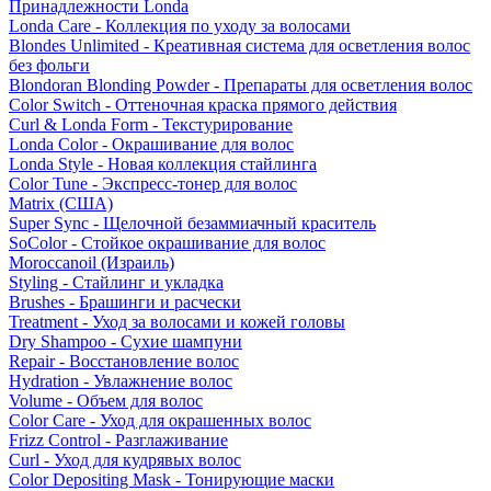
Принадлежности Londa
Londa Care - Коллекция по уходу за волосами
Blondes Unlimited - Креативная система для осветления волос
без фольги
Blondoran Blonding Powder - Препараты для осветления волос
Color Switch - Оттеночная краска прямого действия
Curl & Londa Form - Текстурирование
Londa Color - Окрашивание для волос
Londa Style - Новая коллекция стайлинга
Color Tune - Экспресс-тонер для волос
Matrix (США)
Super Sync - Щелочной безаммиачный краситель
SoColor - Стойкое окрашивание для волос
Moroccanoil (Израиль)
Styling - Стайлинг и укладка
Brushes - Брашинги и расчески
Treatment - Уход за волосами и кожей головы
Dry Shampoo - Сухие шампуни
Repair - Восстановление волос
Hydration - Увлажнение волос
Volume - Объем для волос
Color Care - Уход для окрашенных волос
Frizz Control - Разглаживание
Curl - Уход для кудрявых волос
Color Depositing Mask - Тонирующие маски