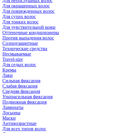
Для непослушных волос
Для окрашенных волос
Для поврежденных волос
Для сухих волос
Для тонких волос
Для чувствительной кожи
Оттеночные кондиционеры
Против выпадения волос
Солнцезащитные
Технические средства
Несмываемые
Travel-size
Для седых волос
Кремы
Лаки
Сильная фиксация
Слабая фиксация
Средняя фиксация
Ультрасильная фиксация
Подвижная фиксация
Ламинаты
Лосьоны
Маски
Антивозрастные
Для всех типов волос