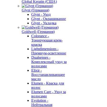
Global Keratin (США)
Glynt (Германия)
Glynt - Уход
Glynt - Окрашивание
Glynt - Укладка
Goldwell (Германия)
Colorance -
Тонирующая крем-
краска
Lightdimensions -
Премиум-осветление
Dualsenses -
Комплексный уход за
волосами
Elixir -
Восстанавливающее
масло
Elumen - Краска для
волос
Elumen Care - Уход за
волосами
Evolution -
Нейтральная