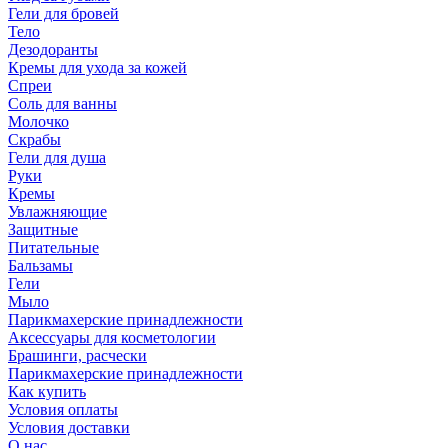
Гели для бровей
Тело
Дезодоранты
Кремы для ухода за кожей
Спреи
Соль для ванны
Молочко
Скрабы
Гели для душа
Руки
Кремы
Увлажняющие
Защитные
Питательные
Бальзамы
Гели
Мыло
Парикмахерские принадлежности
Аксессуары для косметологии
Брашинги, расчески
Парикмахерские принадлежности
Как купить
Условия оплаты
Условия доставки
О нас