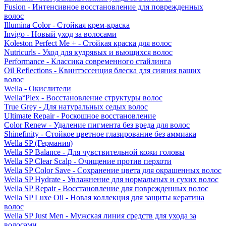
Fusion - Интенсивное восстановление для поврежденных
волос
Illumina Color - Стойкая крем-краска
Invigo - Новый уход за волосами
Koleston Perfect Me + - Стойкая краска для волос
Nutricurls - Уход для кудрявых и вьющихся волос
Performance - Классика современного стайлинга
Oil Reflections - Квинтэссенция блеска для сияния ваших
волос
Wella - Окислители
Wella°Plex - Восстановление структуры волос
True Grey - Для натуральных седых волос
Ultimate Repair - Роскошное восстановление
Color Renew - Удаление пигмента без вреда для волос
Shinefinity - Стойкое цветное глазирование без аммиака
Wella SP (Германия)
Wella SP Balance - Для чувствительной кожи головы
Wella SP Clear Scalp - Очищение против перхоти
Wella SP Color Save - Сохранение цвета для окрашенных волос
Wella SP Hydrate - Увлажнение для нормальных и сухих волос
Wella SP Repair - Восстановление для поврежденных волос
Wella SP Luxe Oil - Новая коллекция для защиты кератина
волос
Wella SP Just Men - Мужская линия средств для ухода за
волосами