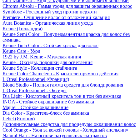
Curl Manifesto - Уход за кудрявыми и вьющимися волосами
Chroma Absolu - Гамма ухода для защиты окрашенных волос
Symbiose - Роскошный уход против перхоти
Premiere - Очищение волос от отложений кальция
Aura Botanica - Органическая линия ухода
Keune (Голландия)
Keune Semi Color - Полуперманентная краска для волос без
аммиака
Keune Tinta Color - Стойкая краска для волос
Keune Care - Уход
1922 by J.M. Keune - Мужская линия
Keune - Оксиды, порошки для осветления
Keune Style - Коллекция стайлинга
Keune Color Chameleon - Красители прямого действия
L'Oreal Professionnel (Франция)
Blond Studio - Полная гамма средств для блондирования
L'Oreal Professionnel - Оксиды
Dia Light - Кислотный краситель тон в тон без аммиака
INOA - Стойкое окрашивание без аммиака
Majirel - Стойкое окрашивание
Dia Color - Краситель-блеск без аммиака
Lebel (Япония)
Дополнительные средства для процедуры окрашивания волос
Cool Orange - Уход за кожей головы «Холодный апельсин»
Natural Hair - На основе натуральных экстрактов