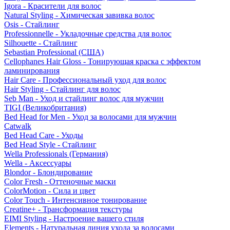
Igora - Красители для волос
Natural Styling - Химическая завивка волос
Osis - Стайлинг
Professionnelle - Укладочные средства для волос
Silhouette - Стайлинг
Sebastian Professional (США)
Cellophanes Hair Gloss - Тонирующая краска с эффектом
ламинирования
Hair Care - Профессиональный уход для волос
Hair Styling - Стайлинг для волос
Seb Man - Уход и стайлинг волос для мужчин
TIGI (Великобритания)
Bed Head for Men - Уход за волосами для мужчин
Catwalk
Bed Head Care - Уходы
Bed Head Style - Стайлинг
Wella Professionals (Германия)
Wella - Аксессуары
Blondor - Блондирование
Color Fresh - Оттеночные маски
ColorMotion - Сила и цвет
Color Touch - Интенсивное тонирование
Creatine+ - Трансформация текстуры
EIMI Styling - Настроение вашего стиля
Elements - Натуральная линия ухода за волосами