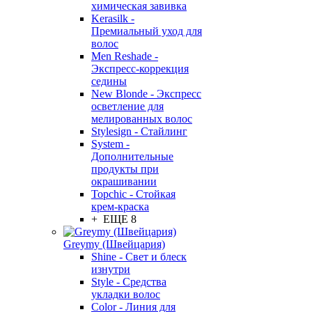
химическая завивка
Kerasilk -
Премиальный уход для
волос
Men Reshade -
Экспресс-коррекция
седины
New Blonde - Экспресс
осветление для
мелированных волос
Stylesign - Стайлинг
System -
Дополнительные
продукты при
окрашивании
Topchic - Стойкая
крем-краска
+ ЕЩЕ 8
Greymy (Швейцария)
Shine - Свет и блеск
изнутри
Style - Средства
укладки волос
Color - Линия для