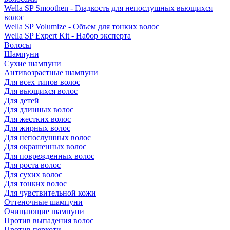
Wella SP Smoothen - Гладкость для непослушных вьющихся
волос
Wella SP Volumize - Объем для тонких волос
Wella SP Expert Kit - Набор эксперта
Волосы
Шампуни
Сухие шампуни
Антивозрастные шампуни
Для всех типов волос
Для вьющихся волос
Для детей
Для длинных волос
Для жестких волос
Для жирных волос
Для непослушных волос
Для окрашенных волос
Для поврежденных волос
Для роста волос
Для сухих волос
Для тонких волос
Для чувствительной кожи
Оттеночные шампуни
Очищающие шампуни
Против выпадения волос
Против перхоти