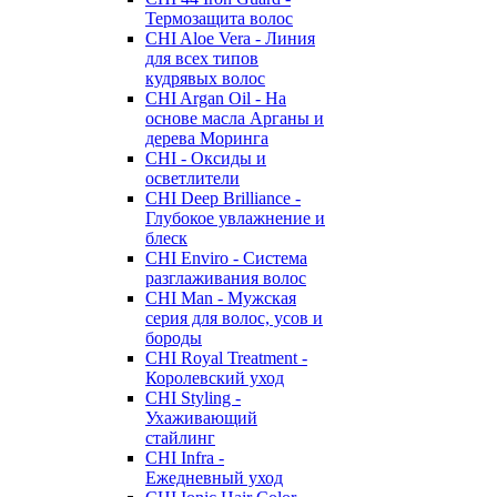
Термозащита волос
CHI Aloe Vera - Линия
для всех типов
кудрявых волос
CHI Argan Oil - На
основе масла Арганы и
дерева Моринга
CHI - Оксиды и
осветлители
CHI Deep Brilliance -
Глубокое увлажнение и
блеск
CHI Enviro - Система
разглаживания волос
CHI Man - Мужская
серия для волос, усов и
бороды
CHI Royal Treatment -
Королевский уход
CHI Styling -
Ухаживающий
стайлинг
CHI Infra -
Ежедневный уход