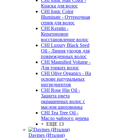
CHI Ionic Hair Color -
Краска для волос
CHI Ionic Color
Illuminate - Оттеночная
серия для волос
CHI Keratin -
Кератиновое
восстановление волос
CHI Luxury Black Seed
Oil - Линия уходов для
поврежденных волос
CHI Magnified Volume -
Для тонких волос
CHI Olive Organics - На
основе натуральных
ингредиентов
CHI Rose Hip Oil -
Защита цвета
окрашенных волос с
маслом шиповника
CHI Tea Tree Oil -
Масло чайного дерева
+ ЕЩЕ 13
Davines (Италия)