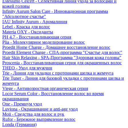
Estessimo Celcert - Селективная линия ухода за волосами и
кожей головы
Infinity Aurum Salon Care - Инновационная программа
"Абсолютное счастье"
IAU Infinity Aurum - Аромалиния
Lebel - Краска для волос
Materia OXY - Оксиданты
PH 4.7 - Восстанавливающая серия
Plia - Молекулярное моделирование волос
Proedit Home Charge - Домашнее восстановление волос
Proedit Element Charge - СПА-программа "Счастье для волос"
Hair Skin Relaxing - SPA-Программа "Здоровая кожа головы"
Proscenia - Восстанавливающая серия для окрашенных волос
THEO - Уход для мужчин
Trie - Линия для укладки с протеинами шелка и жемчуга
Trie Tuner - Линия для базовой укладки с протеинами шелка и
жемчуга
Viege - Антивозростная органическая серия
Locor Serum Color - Восстановление волос во время
окрашивания
One - Премиум уход
Luviona - Окрашивание и anti-age уход
Moii - Средства для волос и рук
Rufor - Бережное выпрямление волос
Londa (Германия)