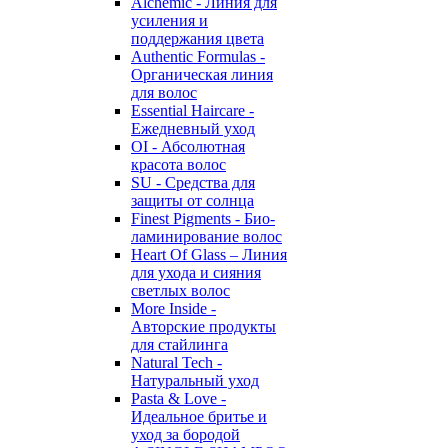
Alchemic - Линия для
усиления и
поддержания цвета
Authentic Formulas -
Органическая линия
для волос
Essential Haircare -
Eжедневный уход
OI - Абсолютная
красота волос
SU - Средства для
защиты от солнца
Finest Pigments - Био-
ламинирование волос
Heart Of Glass – Линия
для ухода и сияния
светлых волос
More Inside -
Авторские продукты
для стайлинга
Natural Tech -
Натуральный уход
Pasta & Love -
Идеальное бритье и
уход за бородой