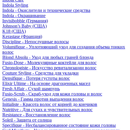
Indola Styling
Indola - Окислители и технические средства
Indola - Окрашивание
Invisibobble (Германия)
Johnson’s Baby (США)
K18 (США)
Kerastase (Франция)
Discipline - Непослушные волосы
Volumifique - Уплотняющий уход для создания объема тонких
волос
Blond Absolu - Уход для любых граней блонда
Fusio-Dose - Молекулярные коктейли для волос
Chronologiste - Искусство ревитализации волос
Couture Styling - Средства для укладки
Densifique - Потеря густоты волос
Elixir Ultime - На основе драгоценных масел
Fresh Affair - Сухой шампунь
Fusio-Scrub - Скраб-уход для кожи головы и волос
Genesis - Гамма против выпадения волос
Initialiste - Красота волос от корней до кончиков
Nutritive - Для сухих и чувствительных волос
Resistance - Восстановление волос
Soleil - Защита от солнца
Specifique - Несбалансированное состояние кожи головы