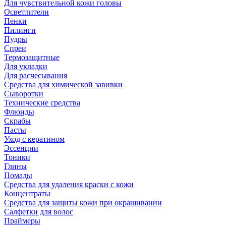
Для чувствительной кожи головы
Осветлители
Пенки
Пилинги
Пудры
Спреи
Термозащитные
Для укладки
Для расчесывания
Средства для химической завивки
Сыворотки
Технические средства
Флюиды
Скрабы
Пасты
Уход с кератином
Эссенции
Тоники
Глины
Помады
Средства для удаления краски с кожи
Концентраты
Средства для защиты кожи при окрашивании
Салфетки для волос
Праймеры