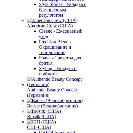
Style Stories - Укладка с
безупречным
результатом
American Crew (США)
Classic - Ежедневный
уход
Precision Blend -
Окрашивание и
тонирование
Shave - Средства для
бритья
Styling - Укладка и
стайлинг
Authentic Beauty Concept
(Германия)
Batiste (Великобритания)
Biosilk (США)
CHI (США)
CHI 44 Iron Guard -