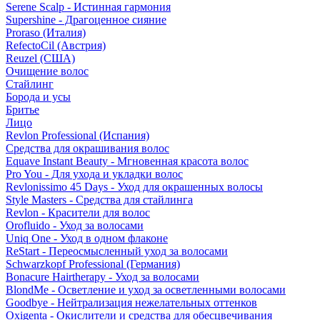
Serene Scalp - Истинная гармония
Supershine - Драгоценное сияние
Proraso (Италия)
RefectoCil (Австрия)
Reuzel (США)
Очищение волос
Стайлинг
Борода и усы
Бритье
Лицо
Revlon Professional (Испания)
Средства для окрашивания волос
Equave Instant Beauty - Мгновенная красота волос
Pro You - Для ухода и укладки волос
Revlonissimo 45 Days - Уход для окрашенных волосы
Style Masters - Средства для стайлинга
Revlon - Красители для волос
Orofluido - Уход за волосами
Uniq One - Уход в одном флаконе
ReStart - Переосмысленный уход за волосами
Schwarzkopf Professional (Германия)
Bonacure Hairtherapy - Уход за волосами
BlondMe - Осветление и уход за осветленными волосами
Goodbye - Нейтрализация нежелательных оттенков
Oxigenta - Окислители и средства для обесцвечивания