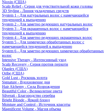
Nioxin (США)
Scalp Relief - Серия для чувствительной кожи головы
3D Styling - Линия укладочных средств
System 1 - Для натуральных волос с намечающейся
тенденцией к выпадению
System 2 - Для заметно редеющих натуральных волос
System 3 - Для окрашенных волос с намечающейся
тенденцией к выпадению
System 4 - Для заметно редеющих окрашенных волос
System 5 - Для химически обработанных волос с
намечающейся тенденцией к выпадению
System 6 - Для заметно редеющих химически обработанных
волос
Intensive Therapy - Интенсивный уход
Scalp Recovery - Серия против перхоти
Olaplex (США)
Oribe (США)
Gold Lust - Роскошь золота
Signature - Вдохновение дня
Hair Alchemy - Сила Возрождения
Beautiful Color - Великолепие цвета
Silverati - Благородство серебра
Bright Blonde - Яркий блонд
Moisture and Control - Источник красоты
Magnificent Volume - Магия объема