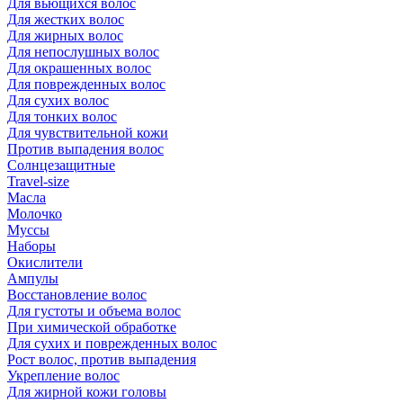
Для вьющихся волос
Для жестких волос
Для жирных волос
Для непослушных волос
Для окрашенных волос
Для поврежденных волос
Для сухих волос
Для тонких волос
Для чувствительной кожи
Против выпадения волос
Солнцезащитные
Travel-size
Масла
Молочко
Муссы
Наборы
Окислители
Ампулы
Восстановление волос
Для густоты и объема волос
При химической обработке
Для сухих и поврежденных волос
Рост волос, против выпадения
Укрепление волос
Для жирной кожи головы