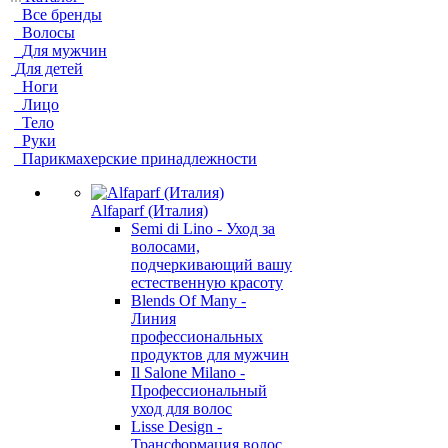
Все бренды
Волосы
Для мужчин
Для детей
Ноги
Лицо
Тело
Руки
Парикмахерские принадлежности
Alfaparf (Италия)
Semi di Lino - Уход за
волосами,
подчеркивающий вашу
естественную красоту
Blends Of Many -
Линия
профессиональных
продуктов для мужчин
Il Salone Milano -
Профессиональный
уход для волос
Lisse Design -
Трансформация волос