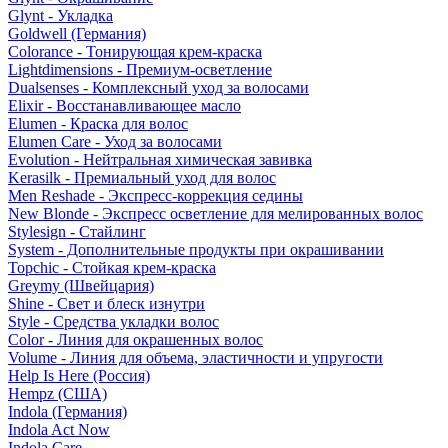
Glynt - Укладка
Goldwell (Германия)
Colorance - Тонирующая крем-краска
Lightdimensions - Премиум-осветление
Dualsenses - Комплексный уход за волосами
Elixir - Восстанавливающее масло
Elumen - Краска для волос
Elumen Care - Уход за волосами
Evolution - Нейтральная химическая завивка
Kerasilk - Премиальный уход для волос
Men Reshade - Экспресс-коррекция седины
New Blonde - Экспресс осветление для мелированных волос
Stylesign - Стайлинг
System - Дополнительные продукты при окрашивании
Topchic - Стойкая крем-краска
Greymy (Швейцария)
Shine - Свет и блеск изнутри
Style - Средства укладки волос
Color - Линия для окрашенных волос
Volume - Линия для объема, эластичности и упругости
Help Is Here (Россия)
Hempz (США)
Indola (Германия)
Indola Act Now
Indola Care