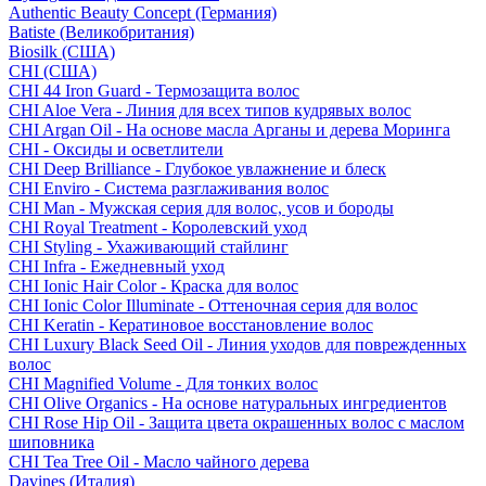
Authentic Beauty Concept (Германия)
Batiste (Великобритания)
Biosilk (США)
CHI (США)
CHI 44 Iron Guard - Термозащита волос
CHI Aloe Vera - Линия для всех типов кудрявых волос
CHI Argan Oil - На основе масла Арганы и дерева Моринга
CHI - Оксиды и осветлители
CHI Deep Brilliance - Глубокое увлажнение и блеск
CHI Enviro - Система разглаживания волос
CHI Man - Мужская серия для волос, усов и бороды
CHI Royal Treatment - Королевский уход
CHI Styling - Ухаживающий стайлинг
CHI Infra - Ежедневный уход
CHI Ionic Hair Color - Краска для волос
CHI Ionic Color Illuminate - Оттеночная серия для волос
CHI Keratin - Кератиновое восстановление волос
CHI Luxury Black Seed Oil - Линия уходов для поврежденных
волос
CHI Magnified Volume - Для тонких волос
CHI Olive Organics - На основе натуральных ингредиентов
CHI Rose Hip Oil - Защита цвета окрашенных волос с маслом
шиповника
CHI Tea Tree Oil - Масло чайного дерева
Davines (Италия)