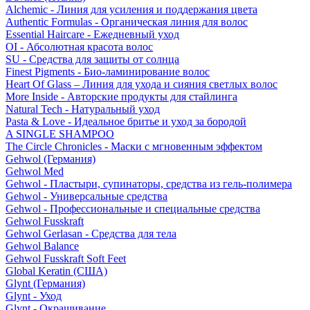
Alchemic - Линия для усиления и поддержания цвета
Authentic Formulas - Органическая линия для волос
Essential Haircare - Eжедневный уход
OI - Абсолютная красота волос
SU - Средства для защиты от солнца
Finest Pigments - Био-ламинирование волос
Heart Of Glass – Линия для ухода и сияния светлых волос
More Inside - Авторские продукты для стайлинга
Natural Tech - Натуральный уход
Pasta & Love - Идеальное бритье и уход за бородой
A SINGLE SHAMPOO
The Circle Chronicles - Маски с мгновенным эффектом
Gehwol (Германия)
Gehwol Med
Gehwol - Пластыри, супинаторы, средства из гель-полимера
Gehwol - Универсальные средства
Gehwol - Профессиональные и специальные средства
Gehwol Fusskraft
Gehwol Gerlasan - Средства для тела
Gehwol Balance
Gehwol Fusskraft Soft Feet
Global Keratin (США)
Glynt (Германия)
Glynt - Уход
Glynt - Окрашивание