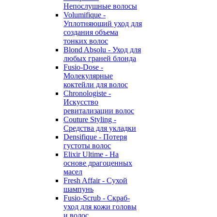
Непослушные волосы
Volumifique -
Уплотняющий уход для
создания объема
тонких волос
Blond Absolu - Уход для
любых граней блонда
Fusio-Dose -
Молекулярные
коктейли для волос
Chronologiste -
Искусство
ревитализации волос
Couture Styling -
Средства для укладки
Densifique - Потеря
густоты волос
Elixir Ultime - На
основе драгоценных
масел
Fresh Affair - Сухой
шампунь
Fusio-Scrub - Скраб-
уход для кожи головы
и волос