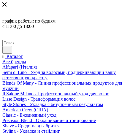
график работы:
по будням
с 11:00 до 18:00
Каталог
Все бренды
Alfaparf (Италия)
Semi di Lino - Уход за волосами, подчеркивающий вашу
естественную красоту
Blends Of Many - Линия профессиональных продуктов для
мужчин
Il Salone Milano - Профессиональный уход для волос
Lisse Design - Трансформация волос
Style Stories - Укладка с безупречным результатом
American Crew (США)
Classic - Ежедневный уход
Precision Blend - Окрашивание и тонирование
Shave - Средства для бритья
Styling - Укладка и стайлинг