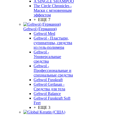
A SINGLE SHAMPOO
The Circle Chronicles -
Маски с мгновенным
эффектом
+ ЕЩЕ 7
Gehwol (Германия)
Gehwol Med
Gehwol - Пластыри,
супинаторы, средства
из гель-полимера
Gehwol -
Универсальные
средства
Gehwol -
Профессиональные и
специальные средства
Gehwol Fusskraft
Gehwol Gerlasan -
Средства для тела
Gehwol Balance
Gehwol Fusskraft Soft
Feet
+ ЕЩЕ 3