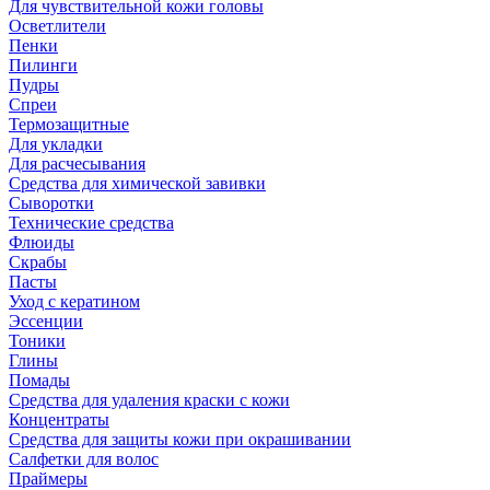
Для чувствительной кожи головы
Осветлители
Пенки
Пилинги
Пудры
Спреи
Термозащитные
Для укладки
Для расчесывания
Средства для химической завивки
Сыворотки
Технические средства
Флюиды
Скрабы
Пасты
Уход с кератином
Эссенции
Тоники
Глины
Помады
Средства для удаления краски с кожи
Концентраты
Средства для защиты кожи при окрашивании
Салфетки для волос
Праймеры