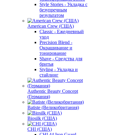
Style Stories - Укладка с
безупречным
результатом
American Crew (США)
Classic - Ежедневный
уход
Precision Blend -
Окрашивание и
тонирование
Shave - Средства для
бритья
Styling - Укладка и
стайлинг
Authentic Beauty Concept
(Германия)
Batiste (Великобритания)
Biosilk (США)
CHI (США)
CHI 44 Iron Guard -