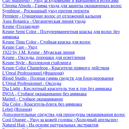
Curl Manifesto - Уход за кудрявыми и вьющимися волосами
Chroma Absolu - Гамма ухода для защиты окрашенных волос
Symbiose - Роскошный уход против перхоти
Premiere - Очищение волос от отложений кальция
Aura Botanica - Органическая линия ухода
Keune (Голландия)
Keune Semi Color - Полуперманентная краска для волос без
аммиака
Keune Tinta Color - Стойкая краска для волос
Keune Care - Уход
1922 by J.M. Keune - Мужская линия
Keune - Оксиды, порошки для осветления
Keune Style - Коллекция стайлинга
Keune Color Chameleon - Красители прямого действия
L'Oreal Professionnel (Франция)
Blond Studio - Полная гамма средств для блондирования
L'Oreal Professionnel - Оксиды
Dia Light - Кислотный краситель тон в тон без аммиака
INOA - Стойкое окрашивание без аммиака
Majirel - Стойкое окрашивание
Dia Color - Краситель-блеск без аммиака
Lebel (Япония)
Дополнительные средства для процедуры окрашивания волос
Cool Orange - Уход за кожей головы «Холодный апельсин»
Natural Hair - На основе натуральных экстрактов