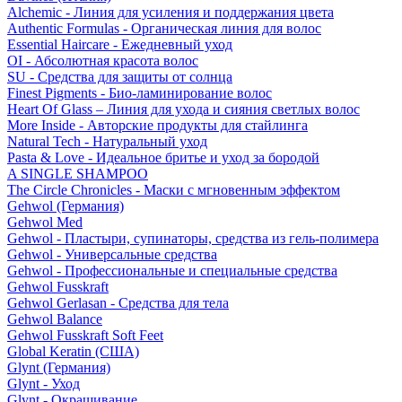
Alchemic - Линия для усиления и поддержания цвета
Authentic Formulas - Органическая линия для волос
Essential Haircare - Eжедневный уход
OI - Абсолютная красота волос
SU - Средства для защиты от солнца
Finest Pigments - Био-ламинирование волос
Heart Of Glass – Линия для ухода и сияния светлых волос
More Inside - Авторские продукты для стайлинга
Natural Tech - Натуральный уход
Pasta & Love - Идеальное бритье и уход за бородой
A SINGLE SHAMPOO
The Circle Chronicles - Маски с мгновенным эффектом
Gehwol (Германия)
Gehwol Med
Gehwol - Пластыри, супинаторы, средства из гель-полимера
Gehwol - Универсальные средства
Gehwol - Профессиональные и специальные средства
Gehwol Fusskraft
Gehwol Gerlasan - Средства для тела
Gehwol Balance
Gehwol Fusskraft Soft Feet
Global Keratin (США)
Glynt (Германия)
Glynt - Уход
Glynt - Окрашивание