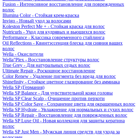
Fusion - Интенсивное восстановление для поврежденных
волос
Illumina Color - Стойкая крем-краска
Invigo - Новый уход за волосами
Koleston Perfect Me + - Стойкая краска для волос
Nutricurls - Уход для кудрявых и вьющихся волос
Performance - Классика современного стайлинга
Oil Reflections - Квинтэссенция блеска для сияния ваших
волос
Wella - Окислители
Wella°Plex - Восстановление структуры волос
True Grey - Для натуральных седых волос
Ultimate Repair - Роскошное восстановление
Color Renew - Удаление пигмента без вреда для волос
Shinefinity - Стойкое цветное глазирование без аммиака
Wella SP (Германия)
Wella SP Balance - Для чувствительной кожи головы
Wella SP Clear Scalp - Очищение против перхоти
Wella SP Color Save - Сохранение цвета для окрашенных волос
Wella SP Hydrate - Увлажнение для нормальных и сухих волос
Wella SP Repair - Восстановление для поврежденных волос
Wella SP Luxe Oil - Новая коллекция для защиты кератина
волос
Wella SP Just Men - Мужская линия средств для ухода за
волосами