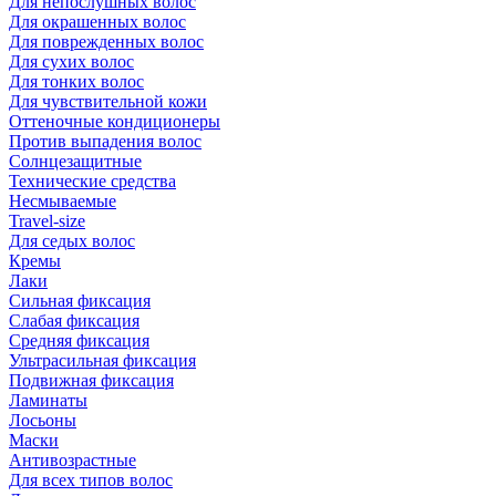
Для непослушных волос
Для окрашенных волос
Для поврежденных волос
Для сухих волос
Для тонких волос
Для чувствительной кожи
Оттеночные кондиционеры
Против выпадения волос
Солнцезащитные
Технические средства
Несмываемые
Travel-size
Для седых волос
Кремы
Лаки
Сильная фиксация
Слабая фиксация
Средняя фиксация
Ультрасильная фиксация
Подвижная фиксация
Ламинаты
Лосьоны
Маски
Антивозрастные
Для всех типов волос