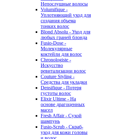
Непослушные волосы
Volumifique -
Уплотняющий уход для
создания объема
тонких волос
Blond Absolu - Уход для
любых граней блонда
Fusio-Dose -
Молекулярные
коктейли для волос
Chronologiste -
Искусство
ревитализации волос
Couture Styling -
Средства для укладки
Densifique - Потеря
густоты волос
Elixir Ultime - На
основе драгоценных
масел
Fresh Affair - Сухой
шампунь
Fusio-Scrub - Скраб-
уход для кожи головы
и волос