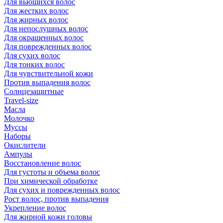
Для вьющихся волос
Для жестких волос
Для жирных волос
Для непослушных волос
Для окрашенных волос
Для поврежденных волос
Для сухих волос
Для тонких волос
Для чувствительной кожи
Против выпадения волос
Солнцезащитные
Travel-size
Масла
Молочко
Муссы
Наборы
Окислители
Ампулы
Восстановление волос
Для густоты и объема волос
При химической обработке
Для сухих и поврежденных волос
Рост волос, против выпадения
Укрепление волос
Для жирной кожи головы