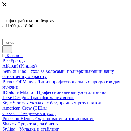
график работы:
по будням
с 11:00 до 18:00
Каталог
Все бренды
Alfaparf (Италия)
Semi di Lino - Уход за волосами, подчеркивающий вашу
естественную красоту
Blends Of Many - Линия профессиональных продуктов для
мужчин
Il Salone Milano - Профессиональный уход для волос
Lisse Design - Трансформация волос
Style Stories - Укладка с безупречным результатом
American Crew (США)
Classic - Ежедневный уход
Precision Blend - Окрашивание и тонирование
Shave - Средства для бритья
Styling - Укладка и стайлинг