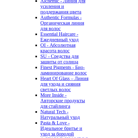
Alchemic - Линия для
усиления и
поддержания цвета
Authentic Formulas -
Органическая линия
для волос
Essential Haircare -
Eжедневный уход
OI - Абсолютная
красота волос
SU - Средства для
защиты от солнца
Finest Pigments - Био-
ламинирование волос
Heart Of Glass – Линия
для ухода и сияния
светлых волос
More Inside -
Авторские продукты
для стайлинга
Natural Tech -
Натуральный уход
Pasta & Love -
Идеальное бритье и
уход за бородой