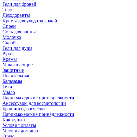
Гели для бровей
Тело
Дезодоранты
Кремы для ухода за кожей
Спреи
Соль для ванны
Молочко
Скрабы
Гели для душа
Руки
Кремы
Увлажняющие
Защитные
Питательные
Бальзамы
Гели
Мыло
Парикмахерские принадлежности
Аксессуары для косметологии
Брашинги, расчески
Парикмахерские принадлежности
Как купить
Условия оплаты
Условия доставки
О нас