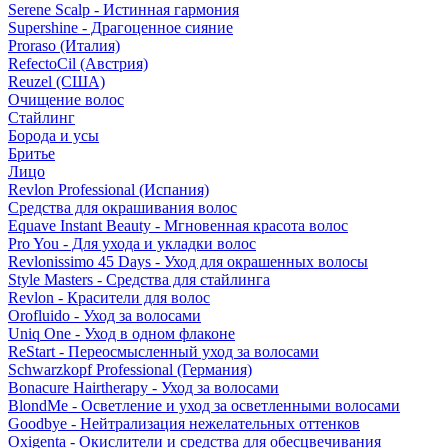
Serene Scalp - Истинная гармония
Supershine - Драгоценное сияние
Proraso (Италия)
RefectoCil (Австрия)
Reuzel (США)
Очищение волос
Стайлинг
Борода и усы
Бритье
Лицо
Revlon Professional (Испания)
Средства для окрашивания волос
Equave Instant Beauty - Мгновенная красота волос
Pro You - Для ухода и укладки волос
Revlonissimo 45 Days - Уход для окрашенных волосы
Style Masters - Средства для стайлинга
Revlon - Красители для волос
Orofluido - Уход за волосами
Uniq One - Уход в одном флаконе
ReStart - Переосмысленный уход за волосами
Schwarzkopf Professional (Германия)
Bonacure Hairtherapy - Уход за волосами
BlondMe - Осветление и уход за осветленными волосами
Goodbye - Нейтрализация нежелательных оттенков
Oxigenta - Окислители и средства для обесцвечивания