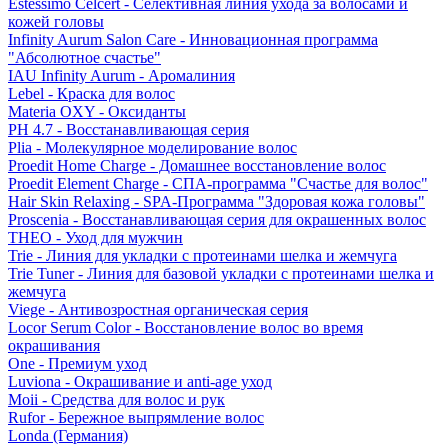
Estessimo Celcert - Селективная линия ухода за волосами и
кожей головы
Infinity Aurum Salon Care - Инновационная программа
"Абсолютное счастье"
IAU Infinity Aurum - Аромалиния
Lebel - Краска для волос
Materia OXY - Оксиданты
PH 4.7 - Восстанавливающая серия
Plia - Молекулярное моделирование волос
Proedit Home Charge - Домашнее восстановление волос
Proedit Element Charge - СПА-программа "Счастье для волос"
Hair Skin Relaxing - SPA-Программа "Здоровая кожа головы"
Proscenia - Восстанавливающая серия для окрашенных волос
THEO - Уход для мужчин
Trie - Линия для укладки с протеинами шелка и жемчуга
Trie Tuner - Линия для базовой укладки с протеинами шелка и
жемчуга
Viege - Антивозростная органическая серия
Locor Serum Color - Восстановление волос во время
окрашивания
One - Премиум уход
Luviona - Окрашивание и anti-age уход
Moii - Средства для волос и рук
Rufor - Бережное выпрямление волос
Londa (Германия)