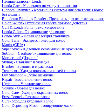
Принадлежности Londa
Londa Care - Коллекция по уходу за волосами
Blondes Unlimited - Креативная система для осветления волос
без фольги
Blondoran Blonding Powder - Препараты для осветления волос
Color Switch - Оттеночная краска прямого действия
Curl & Londa Form - Текстурирование
Londa Color - Окрашивание для волос
Londa Style - Новая коллекция стайлинга
Color Tune - Экспресс-тонер для волос
Matrix (США)
Super Sync - Щелочной безаммиачный краситель
SoColor - Стойкое окрашивание для волос
Moroccanoil (Израиль)
Styling - Стайлинг и укладка
Brushes - Брашинги и расчески
Treatment - Уход за волосами и кожей головы
Dry Shampoo - Сухие шампуни
Repair - Восстановление волос
Hydration - Увлажнение волос
Volume - Объем для волос
Color Care - Уход для окрашенных волос
Frizz Control - Разглаживание
Curl - Уход для кудрявых волос
Color Depositing Mask - Тонирующие маски