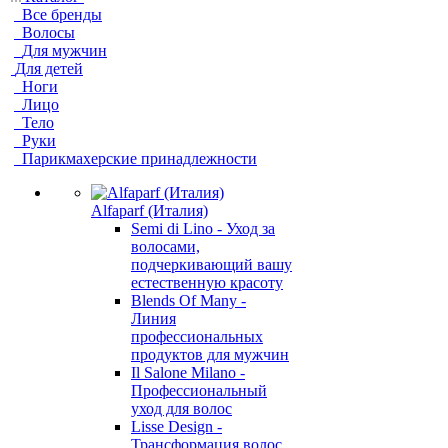
Все бренды
Волосы
Для мужчин
Для детей
Ноги
Лицо
Тело
Руки
Парикмахерские принадлежности
Alfaparf (Италия)
Semi di Lino - Уход за
волосами,
подчеркивающий вашу
естественную красоту
Blends Of Many -
Линия
профессиональных
продуктов для мужчин
Il Salone Milano -
Профессиональный
уход для волос
Lisse Design -
Трансформация волос