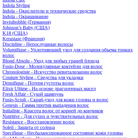
Indola Styling
Indola - Окислители и технические средства
Indola - Окрашивание
Invisibobble (Германия)
Johnson’s Baby (США)
K18 (США)
Kerastase (Франция)
Discipline - Непослушные волосы
Volumifique - Уплотняющий уход для создания объема тонких
волос
Blond Absolu - Уход для любых граней блонда
Fusio-Dose - Молекулярные коктейли для волос
Chronologiste - Искусство ревитализации волос
Couture Styling - Средства для укладки
Densifique - Потеря густоты волос
Elixir Ultime - На основе драгоценных масел
Fresh Affair - Сухой шампунь
Fusio-Scrub - Скраб-уход для кожи головы и волос
Genesis - Гамма против выпадения волос
Initialiste - Красота волос от корней до кончиков
Nutritive - Для сухих и чувствительных волос
Resistance - Восстановление волос
Soleil - Защита от солнца
Specifique - Несбалансированное состояние кожи головы