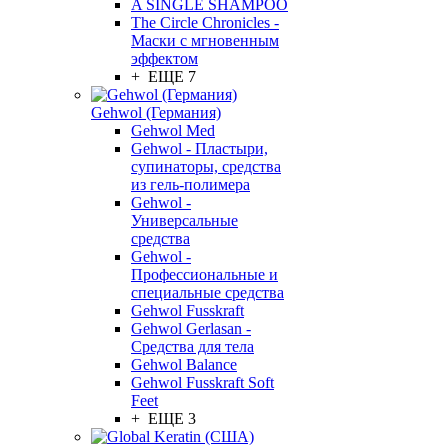
A SINGLE SHAMPOO
The Circle Chronicles -
Маски с мгновенным
эффектом
+ ЕЩЕ 7
Gehwol (Германия)
Gehwol Med
Gehwol - Пластыри,
супинаторы, средства
из гель-полимера
Gehwol -
Универсальные
средства
Gehwol -
Профессиональные и
специальные средства
Gehwol Fusskraft
Gehwol Gerlasan -
Средства для тела
Gehwol Balance
Gehwol Fusskraft Soft
Feet
+ ЕЩЕ 3