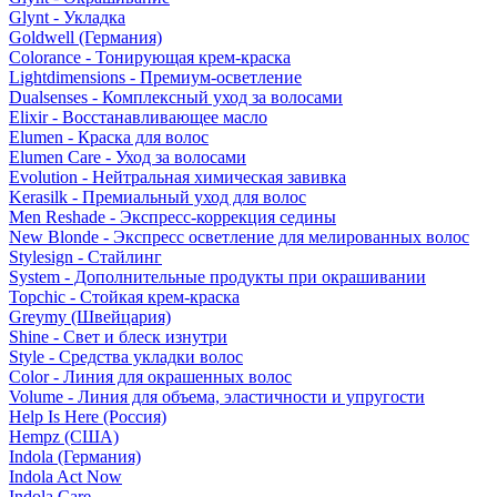
Glynt - Укладка
Goldwell (Германия)
Colorance - Тонирующая крем-краска
Lightdimensions - Премиум-осветление
Dualsenses - Комплексный уход за волосами
Elixir - Восстанавливающее масло
Elumen - Краска для волос
Elumen Care - Уход за волосами
Evolution - Нейтральная химическая завивка
Kerasilk - Премиальный уход для волос
Men Reshade - Экспресс-коррекция седины
New Blonde - Экспресс осветление для мелированных волос
Stylesign - Стайлинг
System - Дополнительные продукты при окрашивании
Topchic - Стойкая крем-краска
Greymy (Швейцария)
Shine - Свет и блеск изнутри
Style - Средства укладки волос
Color - Линия для окрашенных волос
Volume - Линия для объема, эластичности и упругости
Help Is Here (Россия)
Hempz (США)
Indola (Германия)
Indola Act Now
Indola Care