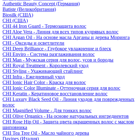
Authentic Beauty Concept (Германия)
Batiste (Великобритания)
Biosilk (США)
CHI (США)
CHI 44 Iron Guard - Термозащита волос
CHI Aloe Vera - Линия для всех типов кудрявых волос
CHI Argan Oil - На основе масла Арганы и дерева Моринга
CHI - Оксиды и осветлители
CHI Deep Brilliance - Глубокое увлажнение и блеск
CHI Enviro - Система разглаживания волос
CHI Man - Мужская серия для волос, усов и бороды
CHI Royal Treatment - Королевский уход
CHI Styling - Ухаживающий стайлинг
CHI Infra - Ежедневный уход
CHI Ionic Hair Color - Краска для волос
CHI Ionic Color Illuminate - Оттеночная серия для волос
CHI Keratin - Кератиновое восстановление волос
CHI Luxury Black Seed Oil - Линия уходов для поврежденных
волос
CHI Magnified Volume - Для тонких волос
CHI Olive Organics - На основе натуральных ингредиентов
CHI Rose Hip Oil - Защита цвета окрашенных волос с маслом
шиповника
CHI Tea Tree Oil - Масло чайного дерева
Davines (Италия)