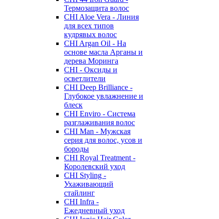
Термозащита волос
CHI Aloe Vera - Линия
для всех типов
кудрявых волос
CHI Argan Oil - На
основе масла Арганы и
дерева Моринга
CHI - Оксиды и
осветлители
CHI Deep Brilliance -
Глубокое увлажнение и
блеск
CHI Enviro - Система
разглаживания волос
CHI Man - Мужская
серия для волос, усов и
бороды
CHI Royal Treatment -
Королевский уход
CHI Styling -
Ухаживающий
стайлинг
CHI Infra -
Ежедневный уход