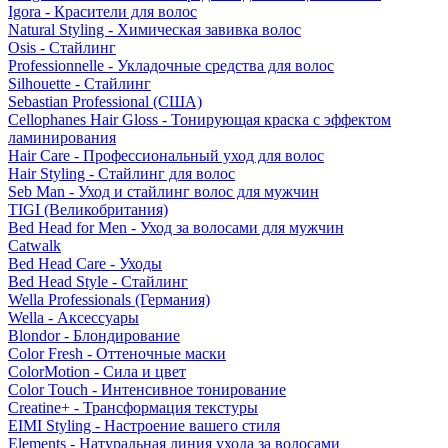
Igora - Красители для волос
Natural Styling - Химическая завивка волос
Osis - Стайлинг
Professionnelle - Укладочные средства для волос
Silhouette - Стайлинг
Sebastian Professional (США)
Cellophanes Hair Gloss - Тонирующая краска с эффектом
ламинирования
Hair Care - Профессиональный уход для волос
Hair Styling - Стайлинг для волос
Seb Man - Уход и стайлинг волос для мужчин
TIGI (Великобритания)
Bed Head for Men - Уход за волосами для мужчин
Catwalk
Bed Head Care - Уходы
Bed Head Style - Стайлинг
Wella Professionals (Германия)
Wella - Аксессуары
Blondor - Блондирование
Color Fresh - Оттеночные маски
ColorMotion - Сила и цвет
Color Touch - Интенсивное тонирование
Creatine+ - Трансформация текстуры
EIMI Styling - Настроение вашего стиля
Elements - Натуральная линия ухода за волосами