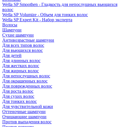
Wella SP Smoothen - Гладкость для непослушных вьющихся
волос
Wella SP Volumize - Объем для тонких волос
Wella SP Expert Kit - Набор эксперта
Волосы
Шампуни
Сухие шампуни
Антивозрастные шампуни
Для всех типов волос
Для вьющихся волос
Для детей
Для длинных волос
Для жестких волос
Для жирных волос
Для непослушных волос
Для окрашенных волос
Для поврежденных волос
Для роста волос
Для сухих волос
Для тонких волос
Для чувствительной кожи
Оттеночные шампуни
Очищающие шампуни
Против выпадения волос
Против перхоти