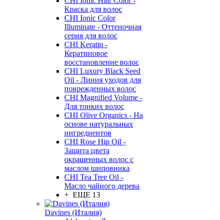
CHI Ionic Hair Color -
Краска для волос
CHI Ionic Color
Illuminate - Оттеночная
серия для волос
CHI Keratin -
Кератиновое
восстановление волос
CHI Luxury Black Seed
Oil - Линия уходов для
поврежденных волос
CHI Magnified Volume -
Для тонких волос
CHI Olive Organics - На
основе натуральных
ингредиентов
CHI Rose Hip Oil -
Защита цвета
окрашенных волос с
маслом шиповника
CHI Tea Tree Oil -
Масло чайного дерева
+ ЕЩЕ 13
Davines (Италия)