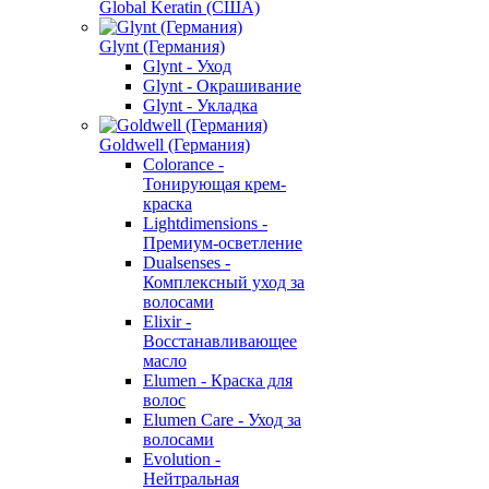
Global Keratin (США)
Glynt (Германия)
Glynt - Уход
Glynt - Окрашивание
Glynt - Укладка
Goldwell (Германия)
Colorance -
Тонирующая крем-
краска
Lightdimensions -
Премиум-осветление
Dualsenses -
Комплексный уход за
волосами
Elixir -
Восстанавливающее
масло
Elumen - Краска для
волос
Elumen Care - Уход за
волосами
Evolution -
Нейтральная