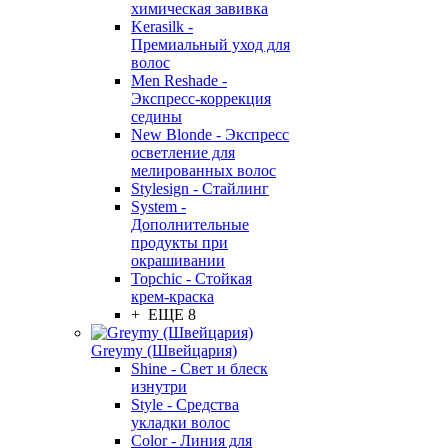
химическая завивка
Kerasilk -
Премиальный уход для
волос
Men Reshade -
Экспресс-коррекция
седины
New Blonde - Экспресс
осветление для
мелированных волос
Stylesign - Стайлинг
System -
Дополнительные
продукты при
окрашивании
Topchic - Стойкая
крем-краска
+ ЕЩЕ 8
Greymy (Швейцария)
Shine - Свет и блеск
изнутри
Style - Средства
укладки волос
Color - Линия для