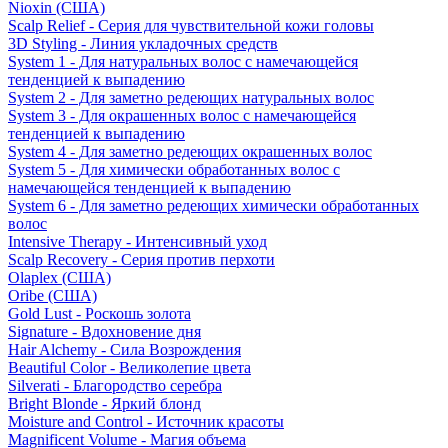
Nioxin (США)
Scalp Relief - Серия для чувствительной кожи головы
3D Styling - Линия укладочных средств
System 1 - Для натуральных волос с намечающейся
тенденцией к выпадению
System 2 - Для заметно редеющих натуральных волос
System 3 - Для окрашенных волос с намечающейся
тенденцией к выпадению
System 4 - Для заметно редеющих окрашенных волос
System 5 - Для химически обработанных волос с
намечающейся тенденцией к выпадению
System 6 - Для заметно редеющих химически обработанных
волос
Intensive Therapy - Интенсивный уход
Scalp Recovery - Серия против перхоти
Olaplex (США)
Oribe (США)
Gold Lust - Роскошь золота
Signature - Вдохновение дня
Hair Alchemy - Сила Возрождения
Beautiful Color - Великолепие цвета
Silverati - Благородство серебра
Bright Blonde - Яркий блонд
Moisture and Control - Источник красоты
Magnificent Volume - Магия объема