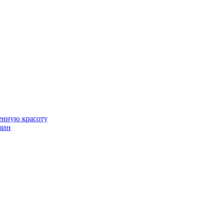
венную красоту
чин