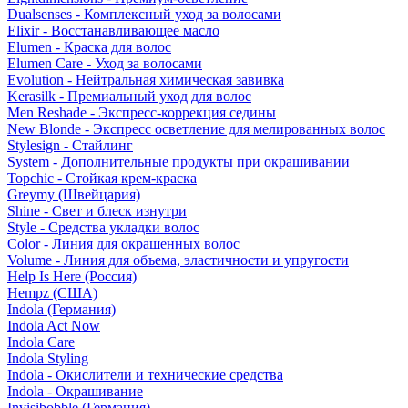
Dualsenses - Комплексный уход за волосами
Elixir - Восстанавливающее масло
Elumen - Краска для волос
Elumen Care - Уход за волосами
Evolution - Нейтральная химическая завивка
Kerasilk - Премиальный уход для волос
Men Reshade - Экспресс-коррекция седины
New Blonde - Экспресс осветление для мелированных волос
Stylesign - Стайлинг
System - Дополнительные продукты при окрашивании
Topchic - Стойкая крем-краска
Greymy (Швейцария)
Shine - Свет и блеск изнутри
Style - Средства укладки волос
Color - Линия для окрашенных волос
Volume - Линия для объема, эластичности и упругости
Help Is Here (Россия)
Hempz (США)
Indola (Германия)
Indola Act Now
Indola Care
Indola Styling
Indola - Окислители и технические средства
Indola - Окрашивание
Invisibobble (Германия)