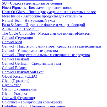
SU - Средства для защиты от солнца
Finest Pigments - Био-ламинирование волос
Heart Of Glass – Линия для ухода и сияния светлых волос
More Inside - Авторские продукты для стайлинга
Natural Tech - Натуральный уход
Pasta & Love - Идеальное бритье и уход за бородой
A SINGLE SHAMPOO
The Circle Chronicles - Маски с мгновенным эффектом
Gehwol (Германия)
Gehwol Med
Gehwol - Пластыри, супинаторы, средства из гель-полимера
Gehwol - Универсальные средства
Gehwol - Профессиональные и специальные средства
Gehwol Fusskraft
Gehwol Gerlasan - Средства для тела
Gehwol Balance
Gehwol Fusskraft Soft Feet
Global Keratin (США)
Glynt (Германия)
Glynt - Уход
Glynt - Окрашивание
Glynt - Укладка
Goldwell (Германия)
Colorance - Тонирующая крем-краска
Lightdimensions - Премиум-осветление