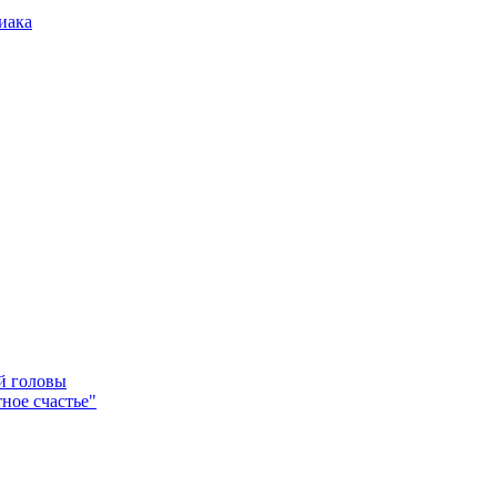
иака
ей головы
ное счастье"