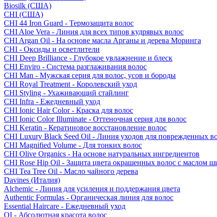
Biosilk (США)
CHI (США)
CHI 44 Iron Guard - Термозащита волос
CHI Aloe Vera - Линия для всех типов кудрявых волос
CHI Argan Oil - На основе масла Арганы и дерева Моринга
CHI - Оксиды и осветлители
CHI Deep Brilliance - Глубокое увлажнение и блеск
CHI Enviro - Система разглаживания волос
CHI Man - Мужская серия для волос, усов и бороды
CHI Royal Treatment - Королевский уход
CHI Styling - Ухаживающий стайлинг
CHI Infra - Ежедневный уход
CHI Ionic Hair Color - Краска для волос
CHI Ionic Color Illuminate - Оттеночная серия для волос
CHI Keratin - Кератиновое восстановление волос
CHI Luxury Black Seed Oil - Линия уходов для поврежденных в
CHI Magnified Volume - Для тонких волос
CHI Olive Organics - На основе натуральных ингредиентов
CHI Rose Hip Oil - Защита цвета окрашенных волос с маслом 
CHI Tea Tree Oil - Масло чайного дерева
Davines (Италия)
Alchemic - Линия для усиления и поддержания цвета
Authentic Formulas - Органическая линия для волос
Essential Haircare - Eжедневный уход
OI - Абсолютная красота волос