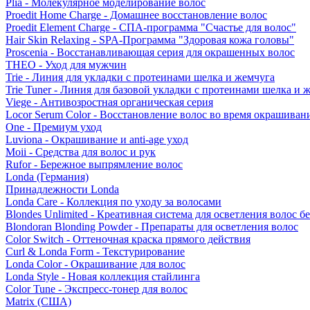
Plia - Молекулярное моделирование волос
Proedit Home Charge - Домашнее восстановление волос
Proedit Element Charge - СПА-программа "Счастье для волос"
Hair Skin Relaxing - SPA-Программа "Здоровая кожа головы"
Proscenia - Восстанавливающая серия для окрашенных волос
THEO - Уход для мужчин
Trie - Линия для укладки с протеинами шелка и жемчуга
Trie Tuner - Линия для базовой укладки с протеинами шелка и 
Viege - Антивозростная органическая серия
Locor Serum Color - Восстановление волос во время окрашиван
One - Премиум уход
Luviona - Окрашивание и anti-age уход
Moii - Средства для волос и рук
Rufor - Бережное выпрямление волос
Londa (Германия)
Принадлежности Londa
Londa Care - Коллекция по уходу за волосами
Blondes Unlimited - Креативная система для осветления волос б
Blondoran Blonding Powder - Препараты для осветления волос
Color Switch - Оттеночная краска прямого действия
Curl & Londa Form - Текстурирование
Londa Color - Окрашивание для волос
Londa Style - Новая коллекция стайлинга
Color Tune - Экспресс-тонер для волос
Matrix (США)