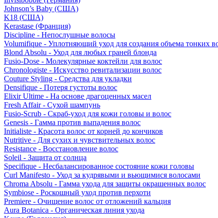
Johnson’s Baby (США)
K18 (США)
Kerastase (Франция)
Discipline - Непослушные волосы
Volumifique - Уплотняющий уход для создания объема тонких в
Blond Absolu - Уход для любых граней блонда
Fusio-Dose - Молекулярные коктейли для волос
Chronologiste - Искусство ревитализации волос
Couture Styling - Средства для укладки
Densifique - Потеря густоты волос
Elixir Ultime - На основе драгоценных масел
Fresh Affair - Сухой шампунь
Fusio-Scrub - Скраб-уход для кожи головы и волос
Genesis - Гамма против выпадения волос
Initialiste - Красота волос от корней до кончиков
Nutritive - Для сухих и чувствительных волос
Resistance - Восстановление волос
Soleil - Защита от солнца
Specifique - Несбалансированное состояние кожи головы
Curl Manifesto - Уход за кудрявыми и вьющимися волосами
Chroma Absolu - Гамма ухода для защиты окрашенных волос
Symbiose - Роскошный уход против перхоти
Premiere - Очищение волос от отложений кальция
Aura Botanica - Органическая линия ухода