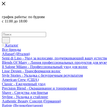
график работы:
по будням
с 11:00 до 18:00
Каталог
Все бренды
Alfaparf (Италия)
Semi di Lino - Уход за волосами, подчеркивающий вашу естест
Blends Of Many - Линия профессиональных продуктов для муж
Il Salone Milano - Профессиональный уход для волос
Lisse Design - Трансформация волос
Style Stories - Укладка с безупречным результатом
American Crew (США)
Classic - Ежедневный уход
Precision Blend - Окрашивание и тонирование
Shave - Средства для бритья
Styling - Укладка и стайлинг
Authentic Beauty Concept (Германия)
Batiste (Великобритания)