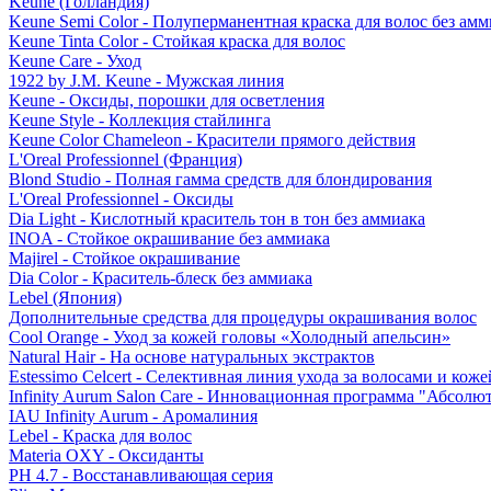
Keune (Голландия)
Keune Semi Color - Полуперманентная краска для волос без амм
Keune Tinta Color - Стойкая краска для волос
Keune Care - Уход
1922 by J.M. Keune - Мужская линия
Keune - Оксиды, порошки для осветления
Keune Style - Коллекция стайлинга
Keune Color Chameleon - Красители прямого действия
L'Oreal Professionnel (Франция)
Blond Studio - Полная гамма средств для блондирования
L'Oreal Professionnel - Оксиды
Dia Light - Кислотный краситель тон в тон без аммиака
INOA - Стойкое окрашивание без аммиака
Majirel - Стойкое окрашивание
Dia Color - Краситель-блеск без аммиака
Lebel (Япония)
Дополнительные средства для процедуры окрашивания волос
Cool Orange - Уход за кожей головы «Холодный апельсин»
Natural Hair - На основе натуральных экстрактов
Estessimo Celcert - Селективная линия ухода за волосами и кож
Infinity Aurum Salon Care - Инновационная программа "Абсолют
IAU Infinity Aurum - Аромалиния
Lebel - Краска для волос
Materia OXY - Оксиданты
PH 4.7 - Восстанавливающая серия