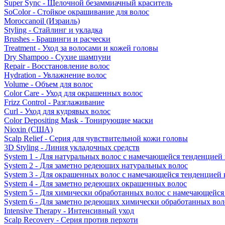
Super Sync - Щелочной безаммиачный краситель
SoColor - Стойкое окрашивание для волос
Moroccanoil (Израиль)
Styling - Стайлинг и укладка
Brushes - Брашинги и расчески
Treatment - Уход за волосами и кожей головы
Dry Shampoo - Сухие шампуни
Repair - Восстановление волос
Hydration - Увлажнение волос
Volume - Объем для волос
Color Care - Уход для окрашенных волос
Frizz Control - Разглаживание
Curl - Уход для кудрявых волос
Color Depositing Mask - Тонирующие маски
Nioxin (США)
Scalp Relief - Серия для чувствительной кожи головы
3D Styling - Линия укладочных средств
System 1 - Для натуральных волос с намечающейся тенденцией
System 2 - Для заметно редеющих натуральных волос
System 3 - Для окрашенных волос с намечающейся тенденцией
System 4 - Для заметно редеющих окрашенных волос
System 5 - Для химически обработанных волос с намечающейс
System 6 - Для заметно редеющих химически обработанных вол
Intensive Therapy - Интенсивный уход
Scalp Recovery - Серия против перхоти