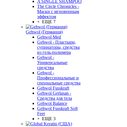
A SINGLE SHAMPOO
The Circle Chronicles -
Маски с мгновенным
эффектом
+ ЕЩЕ 7
Gehwol (Германия)
Gehwol Med
Gehwol - Пластыри,
супинаторы, средства
из гель-полимера
Gehwol -
Универсальные
средства
Gehwol -
Профессиональные и
специальные средства
Gehwol Fusskraft
Gehwol Gerlasan -
Средства для тела
Gehwol Balance
Gehwol Fusskraft Soft
Feet
+ ЕЩЕ 3