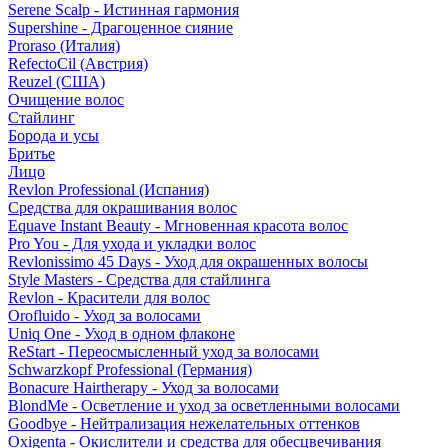
Serene Scalp - Истинная гармония
Supershine - Драгоценное сияние
Proraso (Италия)
RefectoCil (Австрия)
Reuzel (США)
Очищение волос
Стайлинг
Борода и усы
Бритье
Лицо
Revlon Professional (Испания)
Средства для окрашивания волос
Equave Instant Beauty - Мгновенная красота волос
Pro You - Для ухода и укладки волос
Revlonissimo 45 Days - Уход для окрашенных волосы
Style Masters - Средства для стайлинга
Revlon - Красители для волос
Orofluido - Уход за волосами
Uniq One - Уход в одном флаконе
ReStart - Переосмысленный уход за волосами
Schwarzkopf Professional (Германия)
Bonacure Hairtherapy - Уход за волосами
BlondMe - Осветление и уход за осветленными волосами
Goodbye - Нейтрализация нежелательных оттенков
Oxigenta - Окислители и средства для обесцвечивания