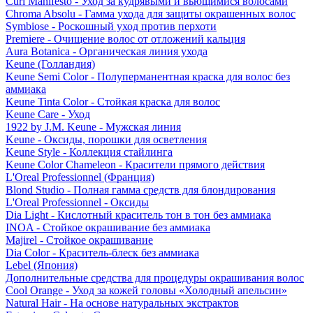
Curl Manifesto - Уход за кудрявыми и вьющимися волосами
Chroma Absolu - Гамма ухода для защиты окрашенных волос
Symbiose - Роскошный уход против перхоти
Premiere - Очищение волос от отложений кальция
Aura Botanica - Органическая линия ухода
Keune (Голландия)
Keune Semi Color - Полуперманентная краска для волос без
аммиака
Keune Tinta Color - Стойкая краска для волос
Keune Care - Уход
1922 by J.M. Keune - Мужская линия
Keune - Оксиды, порошки для осветления
Keune Style - Коллекция стайлинга
Keune Color Chameleon - Красители прямого действия
L'Oreal Professionnel (Франция)
Blond Studio - Полная гамма средств для блондирования
L'Oreal Professionnel - Оксиды
Dia Light - Кислотный краситель тон в тон без аммиака
INOA - Стойкое окрашивание без аммиака
Majirel - Стойкое окрашивание
Dia Color - Краситель-блеск без аммиака
Lebel (Япония)
Дополнительные средства для процедуры окрашивания волос
Cool Orange - Уход за кожей головы «Холодный апельсин»
Natural Hair - На основе натуральных экстрактов