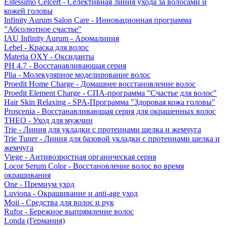
Estessimo Celcert - Селективная линия ухода за волосами и
кожей головы
Infinity Aurum Salon Care - Инновационная программа
"Абсолютное счастье"
IAU Infinity Aurum - Аромалиния
Lebel - Краска для волос
Materia OXY - Оксиданты
PH 4.7 - Восстанавливающая серия
Plia - Молекулярное моделирование волос
Proedit Home Charge - Домашнее восстановление волос
Proedit Element Charge - СПА-программа "Счастье для волос"
Hair Skin Relaxing - SPA-Программа "Здоровая кожа головы"
Proscenia - Восстанавливающая серия для окрашенных волос
THEO - Уход для мужчин
Trie - Линия для укладки с протеинами шелка и жемчуга
Trie Tuner - Линия для базовой укладки с протеинами шелка и
жемчуга
Viege - Антивозростная органическая серия
Locor Serum Color - Восстановление волос во время
окрашивания
One - Премиум уход
Luviona - Окрашивание и anti-age уход
Moii - Средства для волос и рук
Rufor - Бережное выпрямление волос
Londa (Германия)