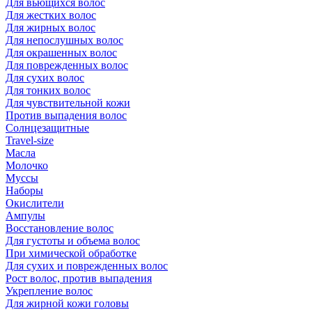
Для вьющихся волос
Для жестких волос
Для жирных волос
Для непослушных волос
Для окрашенных волос
Для поврежденных волос
Для сухих волос
Для тонких волос
Для чувствительной кожи
Против выпадения волос
Солнцезащитные
Travel-size
Масла
Молочко
Муссы
Наборы
Окислители
Ампулы
Восстановление волос
Для густоты и объема волос
При химической обработке
Для сухих и поврежденных волос
Рост волос, против выпадения
Укрепление волос
Для жирной кожи головы