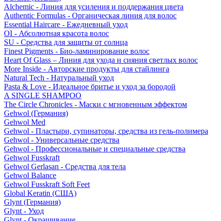
Alchemic - Линия для усиления и поддержания цвета
Authentic Formulas - Органическая линия для волос
Essential Haircare - Eжедневный уход
OI - Абсолютная красота волос
SU - Средства для защиты от солнца
Finest Pigments - Био-ламинирование волос
Heart Of Glass – Линия для ухода и сияния светлых волос
More Inside - Авторские продукты для стайлинга
Natural Tech - Натуральный уход
Pasta & Love - Идеальное бритье и уход за бородой
A SINGLE SHAMPOO
The Circle Chronicles - Маски с мгновенным эффектом
Gehwol (Германия)
Gehwol Med
Gehwol - Пластыри, супинаторы, средства из гель-полимера
Gehwol - Универсальные средства
Gehwol - Профессиональные и специальные средства
Gehwol Fusskraft
Gehwol Gerlasan - Средства для тела
Gehwol Balance
Gehwol Fusskraft Soft Feet
Global Keratin (США)
Glynt (Германия)
Glynt - Уход
Glynt - Окрашивание