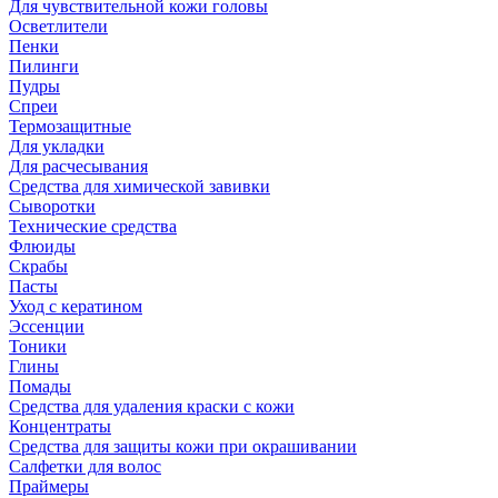
Для чувствительной кожи головы
Осветлители
Пенки
Пилинги
Пудры
Спреи
Термозащитные
Для укладки
Для расчесывания
Средства для химической завивки
Сыворотки
Технические средства
Флюиды
Скрабы
Пасты
Уход с кератином
Эссенции
Тоники
Глины
Помады
Средства для удаления краски с кожи
Концентраты
Средства для защиты кожи при окрашивании
Салфетки для волос
Праймеры