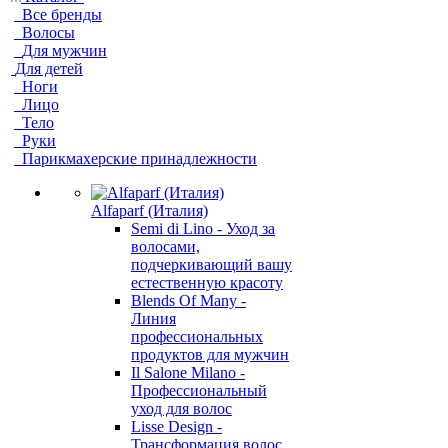
Все бренды
Волосы
Для мужчин
Для детей
Ноги
Лицо
Тело
Руки
Парикмахерские принадлежности
Alfaparf (Италия)
Semi di Lino - Уход за
волосами,
подчеркивающий вашу
естественную красоту
Blends Of Many -
Линия
профессиональных
продуктов для мужчин
Il Salone Milano -
Профессиональный
уход для волос
Lisse Design -
Трансформация волос