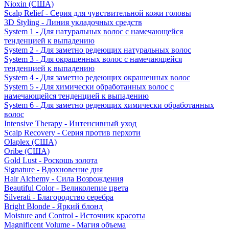
Nioxin (США)
Scalp Relief - Серия для чувствительной кожи головы
3D Styling - Линия укладочных средств
System 1 - Для натуральных волос с намечающейся
тенденцией к выпадению
System 2 - Для заметно редеющих натуральных волос
System 3 - Для окрашенных волос с намечающейся
тенденцией к выпадению
System 4 - Для заметно редеющих окрашенных волос
System 5 - Для химически обработанных волос с
намечающейся тенденцией к выпадению
System 6 - Для заметно редеющих химически обработанных
волос
Intensive Therapy - Интенсивный уход
Scalp Recovery - Серия против перхоти
Olaplex (США)
Oribe (США)
Gold Lust - Роскошь золота
Signature - Вдохновение дня
Hair Alchemy - Сила Возрождения
Beautiful Color - Великолепие цвета
Silverati - Благородство серебра
Bright Blonde - Яркий блонд
Moisture and Control - Источник красоты
Magnificent Volume - Магия объема