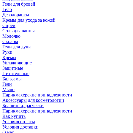
Гели для бровей
Тело
Дезодоранты
Кремы для ухода за кожей
Спреи
Соль для ванны
Молочко
Скрабы
Гели для душа
Руки
Кремы
Увлажняющие
Защитные
Питательные
Бальзамы
Гели
Мыло
Парикмахерские принадлежности
Аксессуары для косметологии
Брашинги, расчески
Парикмахерские принадлежности
Как купить
Условия оплаты
Условия доставки
О нас