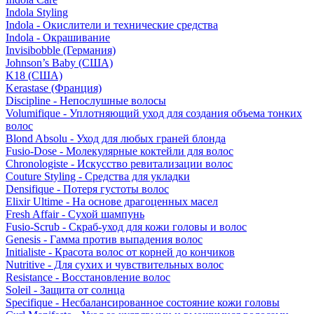
Indola Styling
Indola - Окислители и технические средства
Indola - Окрашивание
Invisibobble (Германия)
Johnson’s Baby (США)
K18 (США)
Kerastase (Франция)
Discipline - Непослушные волосы
Volumifique - Уплотняющий уход для создания объема тонких
волос
Blond Absolu - Уход для любых граней блонда
Fusio-Dose - Молекулярные коктейли для волос
Chronologiste - Искусство ревитализации волос
Couture Styling - Средства для укладки
Densifique - Потеря густоты волос
Elixir Ultime - На основе драгоценных масел
Fresh Affair - Сухой шампунь
Fusio-Scrub - Скраб-уход для кожи головы и волос
Genesis - Гамма против выпадения волос
Initialiste - Красота волос от корней до кончиков
Nutritive - Для сухих и чувствительных волос
Resistance - Восстановление волос
Soleil - Защита от солнца
Specifique - Несбалансированное состояние кожи головы