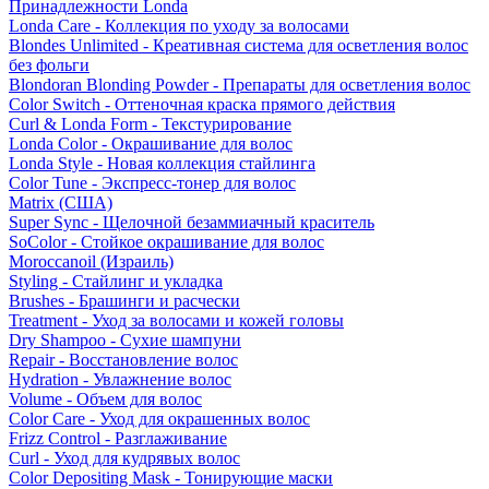
Принадлежности Londa
Londa Care - Коллекция по уходу за волосами
Blondes Unlimited - Креативная система для осветления волос
без фольги
Blondoran Blonding Powder - Препараты для осветления волос
Color Switch - Оттеночная краска прямого действия
Curl & Londa Form - Текстурирование
Londa Color - Окрашивание для волос
Londa Style - Новая коллекция стайлинга
Color Tune - Экспресс-тонер для волос
Matrix (США)
Super Sync - Щелочной безаммиачный краситель
SoColor - Стойкое окрашивание для волос
Moroccanoil (Израиль)
Styling - Стайлинг и укладка
Brushes - Брашинги и расчески
Treatment - Уход за волосами и кожей головы
Dry Shampoo - Сухие шампуни
Repair - Восстановление волос
Hydration - Увлажнение волос
Volume - Объем для волос
Color Care - Уход для окрашенных волос
Frizz Control - Разглаживание
Curl - Уход для кудрявых волос
Color Depositing Mask - Тонирующие маски