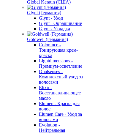
Global Keratin (США)
Glynt (Германия)
Glynt - Уход
Glynt - Окрашивание
Glynt - Укладка
Goldwell (Германия)
Colorance -
Тонирующая крем-
краска
Lightdimensions -
Премиум-осветление
Dualsenses -
Комплексный уход за
волосами
Elixir -
Восстанавливающее
масло
Elumen - Краска для
волос
Elumen Care - Уход за
волосами
Evolution -
Нейтральная