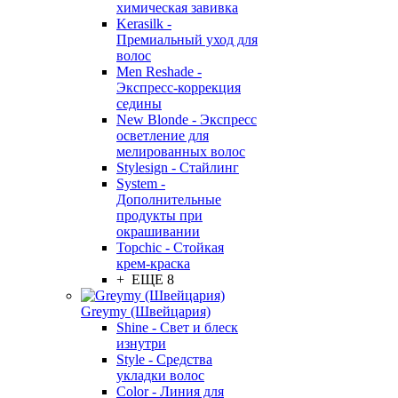
химическая завивка
Kerasilk -
Премиальный уход для
волос
Men Reshade -
Экспресс-коррекция
седины
New Blonde - Экспресс
осветление для
мелированных волос
Stylesign - Стайлинг
System -
Дополнительные
продукты при
окрашивании
Topchic - Стойкая
крем-краска
+ ЕЩЕ 8
Greymy (Швейцария)
Shine - Свет и блеск
изнутри
Style - Средства
укладки волос
Color - Линия для