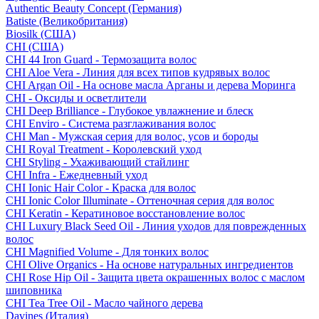
Authentic Beauty Concept (Германия)
Batiste (Великобритания)
Biosilk (США)
CHI (США)
CHI 44 Iron Guard - Термозащита волос
CHI Aloe Vera - Линия для всех типов кудрявых волос
CHI Argan Oil - На основе масла Арганы и дерева Моринга
CHI - Оксиды и осветлители
CHI Deep Brilliance - Глубокое увлажнение и блеск
CHI Enviro - Система разглаживания волос
CHI Man - Мужская серия для волос, усов и бороды
CHI Royal Treatment - Королевский уход
CHI Styling - Ухаживающий стайлинг
CHI Infra - Ежедневный уход
CHI Ionic Hair Color - Краска для волос
CHI Ionic Color Illuminate - Оттеночная серия для волос
CHI Keratin - Кератиновое восстановление волос
CHI Luxury Black Seed Oil - Линия уходов для поврежденных
волос
CHI Magnified Volume - Для тонких волос
CHI Olive Organics - На основе натуральных ингредиентов
CHI Rose Hip Oil - Защита цвета окрашенных волос с маслом
шиповника
CHI Tea Tree Oil - Масло чайного дерева
Davines (Италия)