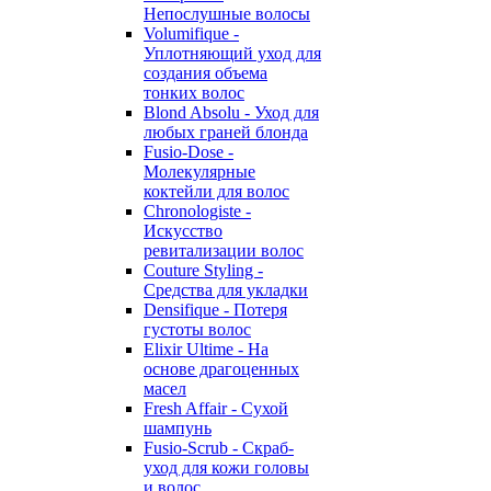
Непослушные волосы
Volumifique -
Уплотняющий уход для
создания объема
тонких волос
Blond Absolu - Уход для
любых граней блонда
Fusio-Dose -
Молекулярные
коктейли для волос
Chronologiste -
Искусство
ревитализации волос
Couture Styling -
Средства для укладки
Densifique - Потеря
густоты волос
Elixir Ultime - На
основе драгоценных
масел
Fresh Affair - Сухой
шампунь
Fusio-Scrub - Скраб-
уход для кожи головы
и волос