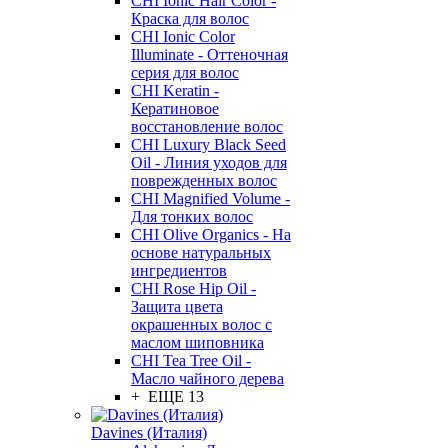
CHI Ionic Hair Color -
Краска для волос
CHI Ionic Color
Illuminate - Оттеночная
серия для волос
CHI Keratin -
Кератиновое
восстановление волос
CHI Luxury Black Seed
Oil - Линия уходов для
поврежденных волос
CHI Magnified Volume -
Для тонких волос
CHI Olive Organics - На
основе натуральных
ингредиентов
CHI Rose Hip Oil -
Защита цвета
окрашенных волос с
маслом шиповника
CHI Tea Tree Oil -
Масло чайного дерева
+ ЕЩЕ 13
Davines (Италия)