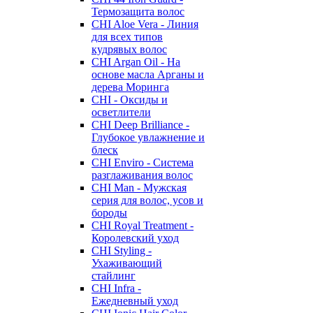
Термозащита волос
CHI Aloe Vera - Линия
для всех типов
кудрявых волос
CHI Argan Oil - На
основе масла Арганы и
дерева Моринга
CHI - Оксиды и
осветлители
CHI Deep Brilliance -
Глубокое увлажнение и
блеск
CHI Enviro - Система
разглаживания волос
CHI Man - Мужская
серия для волос, усов и
бороды
CHI Royal Treatment -
Королевский уход
CHI Styling -
Ухаживающий
стайлинг
CHI Infra -
Ежедневный уход