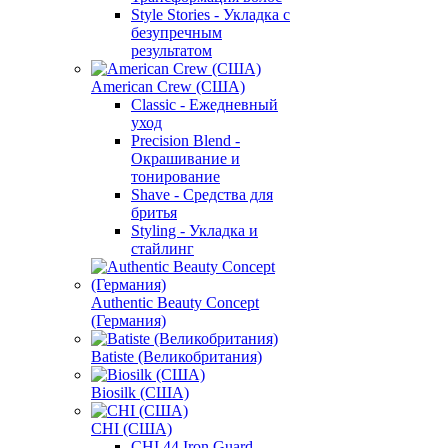
Style Stories - Укладка с
безупречным
результатом
American Crew (США)
Classic - Ежедневный
уход
Precision Blend -
Окрашивание и
тонирование
Shave - Средства для
бритья
Styling - Укладка и
стайлинг
Authentic Beauty Concept
(Германия)
Batiste (Великобритания)
Biosilk (США)
CHI (США)
CHI 44 Iron Guard -