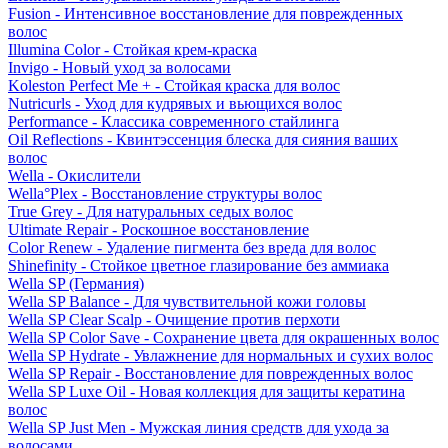
Fusion - Интенсивное восстановление для поврежденных
волос
Illumina Color - Стойкая крем-краска
Invigo - Новый уход за волосами
Koleston Perfect Me + - Стойкая краска для волос
Nutricurls - Уход для кудрявых и вьющихся волос
Performance - Классика современного стайлинга
Oil Reflections - Квинтэссенция блеска для сияния ваших
волос
Wella - Окислители
Wella°Plex - Восстановление структуры волос
True Grey - Для натуральных седых волос
Ultimate Repair - Роскошное восстановление
Color Renew - Удаление пигмента без вреда для волос
Shinefinity - Стойкое цветное глазирование без аммиака
Wella SP (Германия)
Wella SP Balance - Для чувствительной кожи головы
Wella SP Clear Scalp - Очищение против перхоти
Wella SP Color Save - Сохранение цвета для окрашенных волос
Wella SP Hydrate - Увлажнение для нормальных и сухих волос
Wella SP Repair - Восстановление для поврежденных волос
Wella SP Luxe Oil - Новая коллекция для защиты кератина
волос
Wella SP Just Men - Мужская линия средств для ухода за
волосами