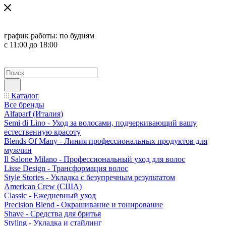
график работы:
по будням
с 11:00 до 18:00
Каталог
Все бренды
Alfaparf (Италия)
Semi di Lino - Уход за волосами, подчеркивающий вашу
естественную красоту
Blends Of Many - Линия профессиональных продуктов для
мужчин
Il Salone Milano - Профессиональный уход для волос
Lisse Design - Трансформация волос
Style Stories - Укладка с безупречным результатом
American Crew (США)
Classic - Ежедневный уход
Precision Blend - Окрашивание и тонирование
Shave - Средства для бритья
Styling - Укладка и стайлинг