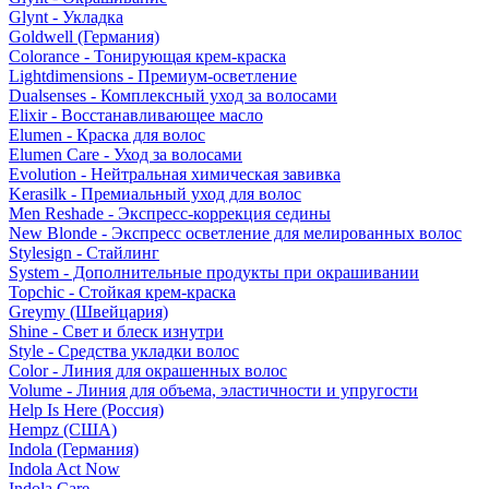
Glynt - Укладка
Goldwell (Германия)
Colorance - Тонирующая крем-краска
Lightdimensions - Премиум-осветление
Dualsenses - Комплексный уход за волосами
Elixir - Восстанавливающее масло
Elumen - Краска для волос
Elumen Care - Уход за волосами
Evolution - Нейтральная химическая завивка
Kerasilk - Премиальный уход для волос
Men Reshade - Экспресс-коррекция седины
New Blonde - Экспресс осветление для мелированных волос
Stylesign - Стайлинг
System - Дополнительные продукты при окрашивании
Topchic - Стойкая крем-краска
Greymy (Швейцария)
Shine - Свет и блеск изнутри
Style - Средства укладки волос
Color - Линия для окрашенных волос
Volume - Линия для объема, эластичности и упругости
Help Is Here (Россия)
Hempz (США)
Indola (Германия)
Indola Act Now
Indola Care