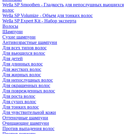
Wella SP Smoothen - Гладкость для непослушных вьющихся
волос
Wella SP Volumize - Объем для тонких волос
Wella SP Expert Kit - Набор эксперта
Волосы
Шампуни
Сухие шампуни
Антивозрастные шампуни
Для всех типов волос
Для вьющихся волос
Для детей
Для длинных волос
Для жестких волос
Для жирных волос
Для непослушных волос
Для окрашенных волос
Для поврежденных волос
Для роста волос
Для сухих волос
Для тонких волос
Для чувствительной кожи
Оттеночные шампуни
Очищающие шампуни
Против выпадения волос
Против перхоти