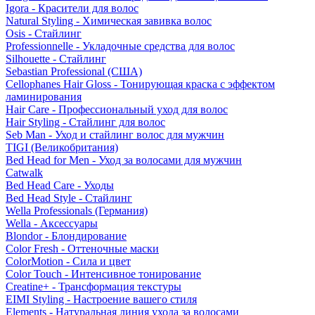
Igora - Красители для волос
Natural Styling - Химическая завивка волос
Osis - Стайлинг
Professionnelle - Укладочные средства для волос
Silhouette - Стайлинг
Sebastian Professional (США)
Cellophanes Hair Gloss - Тонирующая краска с эффектом
ламинирования
Hair Care - Профессиональный уход для волос
Hair Styling - Стайлинг для волос
Seb Man - Уход и стайлинг волос для мужчин
TIGI (Великобритания)
Bed Head for Men - Уход за волосами для мужчин
Catwalk
Bed Head Care - Уходы
Bed Head Style - Стайлинг
Wella Professionals (Германия)
Wella - Аксессуары
Blondor - Блондирование
Color Fresh - Оттеночные маски
ColorMotion - Сила и цвет
Color Touch - Интенсивное тонирование
Creatine+ - Трансформация текстуры
EIMI Styling - Настроение вашего стиля
Elements - Натуральная линия ухода за волосами