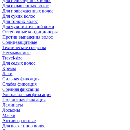
Для непослушных волос
Для окрашенных волос
Для поврежденных волос
Для сухих волос
Для тонких волос
Для чувствительной кожи
Оттеночные кондиционеры
Против выпадения волос
Солнцезащитные
Технические средства
Несмываемые
Travel-size
Для седых волос
Кремы
Лаки
Сильная фиксация
Слабая фиксация
Средняя фиксация
Ультрасильная фиксация
Подвижная фиксация
Ламинаты
Лосьоны
Маски
Антивозрастные
Для всех типов волос