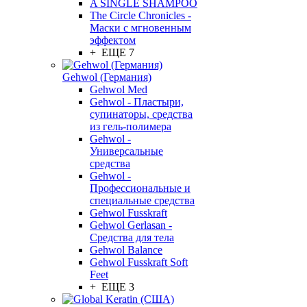
A SINGLE SHAMPOO
The Circle Chronicles -
Маски с мгновенным
эффектом
+ ЕЩЕ 7
Gehwol (Германия)
Gehwol Med
Gehwol - Пластыри,
супинаторы, средства
из гель-полимера
Gehwol -
Универсальные
средства
Gehwol -
Профессиональные и
специальные средства
Gehwol Fusskraft
Gehwol Gerlasan -
Средства для тела
Gehwol Balance
Gehwol Fusskraft Soft
Feet
+ ЕЩЕ 3