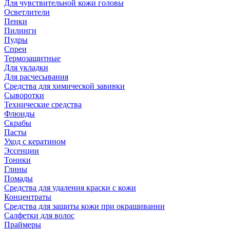
Для чувствительной кожи головы
Осветлители
Пенки
Пилинги
Пудры
Спреи
Термозащитные
Для укладки
Для расчесывания
Средства для химической завивки
Сыворотки
Технические средства
Флюиды
Скрабы
Пасты
Уход с кератином
Эссенции
Тоники
Глины
Помады
Средства для удаления краски с кожи
Концентраты
Средства для защиты кожи при окрашивании
Салфетки для волос
Праймеры