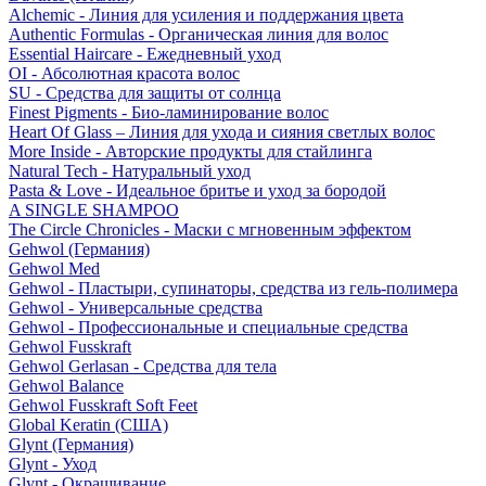
Alchemic - Линия для усиления и поддержания цвета
Authentic Formulas - Органическая линия для волос
Essential Haircare - Eжедневный уход
OI - Абсолютная красота волос
SU - Средства для защиты от солнца
Finest Pigments - Био-ламинирование волос
Heart Of Glass – Линия для ухода и сияния светлых волос
More Inside - Авторские продукты для стайлинга
Natural Tech - Натуральный уход
Pasta & Love - Идеальное бритье и уход за бородой
A SINGLE SHAMPOO
The Circle Chronicles - Маски с мгновенным эффектом
Gehwol (Германия)
Gehwol Med
Gehwol - Пластыри, супинаторы, средства из гель-полимера
Gehwol - Универсальные средства
Gehwol - Профессиональные и специальные средства
Gehwol Fusskraft
Gehwol Gerlasan - Средства для тела
Gehwol Balance
Gehwol Fusskraft Soft Feet
Global Keratin (США)
Glynt (Германия)
Glynt - Уход
Glynt - Окрашивание