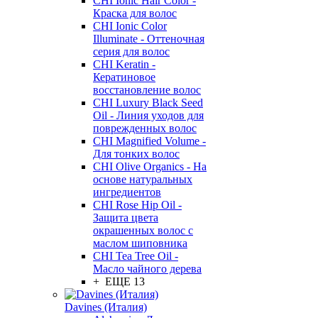
CHI Ionic Hair Color -
Краска для волос
CHI Ionic Color
Illuminate - Оттеночная
серия для волос
CHI Keratin -
Кератиновое
восстановление волос
CHI Luxury Black Seed
Oil - Линия уходов для
поврежденных волос
CHI Magnified Volume -
Для тонких волос
CHI Olive Organics - На
основе натуральных
ингредиентов
CHI Rose Hip Oil -
Защита цвета
окрашенных волос с
маслом шиповника
CHI Tea Tree Oil -
Масло чайного дерева
+ ЕЩЕ 13
Davines (Италия)