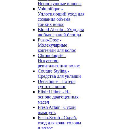
Непослушные волосы
Volumifique -
Уплотняющий уход для
создания объема
тонких волос
Blond Absolu - Уход для
любых граней блонда
Fusio-Dose -
Молекулярные
коктейли для волос
Chronologiste -
Искусство
ревитализации волос
Couture Styling -
Средства для укладки
Densifique - Потеря
густоты волос
Elixir Ultime - На
основе драгоценных
масел
Fresh Affair - Сухой
шампунь
Fusio-Scrub - Скраб-
уход для кожи головы
и волос