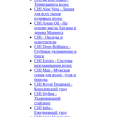
Термозащита волос
CHI Aloe Vera - Линия
для всех типов
кудрявых волос
CHI Argan Oil - На
основе масла Арганы и
дерева Моринга
CHI - Оксиды и
осветлители
CHI Deep Brilliance -
Глубокое увлажнение и
блеск
CHI Enviro - Система
разглаживания волос
CHI Man - Мужская
серия для волос, усов и
бороды
CHI Royal Treatment -
Королевский уход
CHI Styling -
Ухаживающий
стайлинг
CHI Infra -
Ежедневный уход