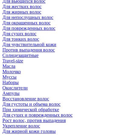
Для вьющихся волос
Для жестких волос
Для жирных волос
Для непослушных волос
Для окрашенных волос
Для поврежденных волос
Для сухих волос
Для тонких волос
Для чувствительной кожи
Против выпадения волос
Солнцезащитные
Travel-size
Масла
Молочко
Муссы
Наборы
Окислители
Ампулы
Восстановление волос
Для густоты и объема волос
При химической обработке
Для сухих и поврежденных волос
Рост волос, против выпадения
Укрепление волос
Для жирной кожи головы