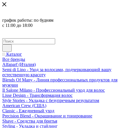
график работы:
по будням
с 11:00 до 18:00
Каталог
Все бренды
Alfaparf (Италия)
Semi di Lino - Уход за волосами, подчеркивающий вашу
естественную красоту
Blends Of Many - Линия профессиональных продуктов для
мужчин
Il Salone Milano - Профессиональный уход для волос
Lisse Design - Трансформация волос
Style Stories - Укладка с безупречным результатом
American Crew (США)
Classic - Ежедневный уход
Precision Blend - Окрашивание и тонирование
Shave - Средства для бритья
Styling - Укладка и стайлинг