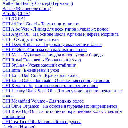
Authentic Beauty Concept (Германия)
Batiste (Великобритания)
Biosilk (США)
CHI (США)
CHI 44 Iron Guard - Термозащита волос
CHI Aloe Vera - Линия для всех типов кудрявых волос
CHI Argan Oil - На основе масла Арганы и дерева Моринга
CHI - Оксиды и осветлители
CHI Deep Brilliance - Глубокое увлажнение и блеск
CHI Enviro - Система разглаживания волос
CHI Man - Мужская серия для волос, усов и бороды
CHI Royal Treatment - Королевский уход
CHI Styling - Ухаживающий стайлинг
CHI Infra - Ежедневный уход
CHI Ionic Hair Color - Краска для волос
CHI Ionic Color Illuminate - Оттеночная серия для волос
CHI Keratin - Кератиновое восстановление волос
CHI Luxury Black Seed Oil - Линия уходов для поврежденных
волос
CHI Magnified Volume - Для тонких волос
CHI Olive Organics - На основе натуральных ингредиентов
CHI Rose Hip Oil - Защита цвета окрашенных волос с маслом
шиповника
CHI Tea Tree Oil - Масло чайного дерева
Davines (Италия)