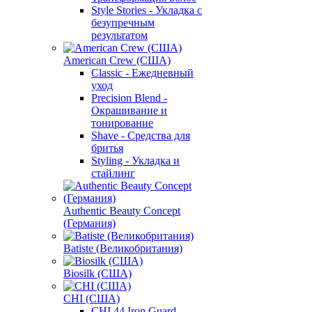
Style Stories - Укладка с
безупречным
результатом
American Crew (США)
Classic - Ежедневный
уход
Precision Blend -
Окрашивание и
тонирование
Shave - Средства для
бритья
Styling - Укладка и
стайлинг
Authentic Beauty Concept
(Германия)
Batiste (Великобритания)
Biosilk (США)
CHI (США)
CHI 44 Iron Guard -