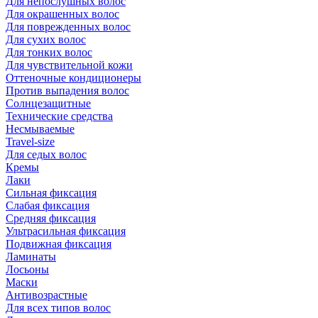
Для непослушных волос
Для окрашенных волос
Для поврежденных волос
Для сухих волос
Для тонких волос
Для чувствительной кожи
Оттеночные кондиционеры
Против выпадения волос
Солнцезащитные
Технические средства
Несмываемые
Travel-size
Для седых волос
Кремы
Лаки
Сильная фиксация
Слабая фиксация
Средняя фиксация
Ультрасильная фиксация
Подвижная фиксация
Ламинаты
Лосьоны
Маски
Антивозрастные
Для всех типов волос