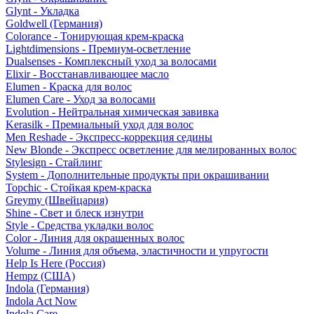
Glynt - Укладка
Goldwell (Германия)
Colorance - Тонирующая крем-краска
Lightdimensions - Премиум-осветление
Dualsenses - Комплексный уход за волосами
Elixir - Восстанавливающее масло
Elumen - Краска для волос
Elumen Care - Уход за волосами
Evolution - Нейтральная химическая завивка
Kerasilk - Премиальный уход для волос
Men Reshade - Экспресс-коррекция седины
New Blonde - Экспресс осветление для мелированных волос
Stylesign - Стайлинг
System - Дополнительные продукты при окрашивании
Topchic - Стойкая крем-краска
Greymy (Швейцария)
Shine - Свет и блеск изнутри
Style - Средства укладки волос
Color - Линия для окрашенных волос
Volume - Линия для объема, эластичности и упругости
Help Is Here (Россия)
Hempz (США)
Indola (Германия)
Indola Act Now
Indola Care