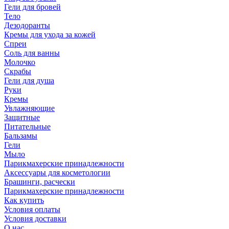
Гели для бровей
Тело
Дезодоранты
Кремы для ухода за кожей
Спреи
Соль для ванны
Молочко
Скрабы
Гели для душа
Руки
Кремы
Увлажняющие
Защитные
Питательные
Бальзамы
Гели
Мыло
Парикмахерские принадлежности
Аксессуары для косметологии
Брашинги, расчески
Парикмахерские принадлежности
Как купить
Условия оплаты
Условия доставки
О нас