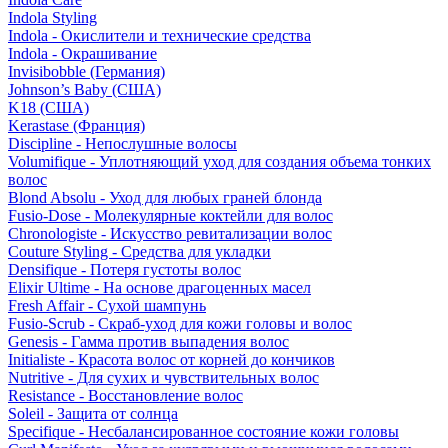
Indola Styling
Indola - Окислители и технические средства
Indola - Окрашивание
Invisibobble (Германия)
Johnson’s Baby (США)
K18 (США)
Kerastase (Франция)
Discipline - Непослушные волосы
Volumifique - Уплотняющий уход для создания объема тонких
волос
Blond Absolu - Уход для любых граней блонда
Fusio-Dose - Молекулярные коктейли для волос
Chronologiste - Искусство ревитализации волос
Couture Styling - Средства для укладки
Densifique - Потеря густоты волос
Elixir Ultime - На основе драгоценных масел
Fresh Affair - Сухой шампунь
Fusio-Scrub - Скраб-уход для кожи головы и волос
Genesis - Гамма против выпадения волос
Initialiste - Красота волос от корней до кончиков
Nutritive - Для сухих и чувствительных волос
Resistance - Восстановление волос
Soleil - Защита от солнца
Specifique - Несбалансированное состояние кожи головы