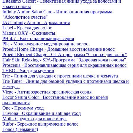
Estessimo Celcert - Селективная линия ухода за волосами и
кожей головы
Infinity Aurum Salon Care - Инновационная программа
"Абсолютное счастье"
IAU Infinity Aurum - Аромалиния
Lebel - Краска для волос
Materia OXY - Оксиданты
PH 4.7 - Восстанавливающая серия
Plia - Молекулярное моделирование волос
Proedit Home Charge - Домашнее восстановление волос
Proedit Element Charge - СПА-программа "Счастье для волос"
Hair Skin Relaxing - SPA-Программа "Здоровая кожа головы"
Proscenia - Восстанавливающая серия для окрашенных волос
THEO - Уход для мужчин
Trie - Линия для укладки с протеинами шелка и жемчуга
Trie Tuner - Линия для базовой укладки с протеинами шелка и
жемчуга
Viege - Антивозростная органическая серия
Locor Serum Color - Восстановление волос во время
окрашивания
One - Премиум уход
Luviona - Окрашивание и anti-age уход
Moii - Средства для волос и рук
Rufor - Бережное выпрямление волос
Londa (Германия)