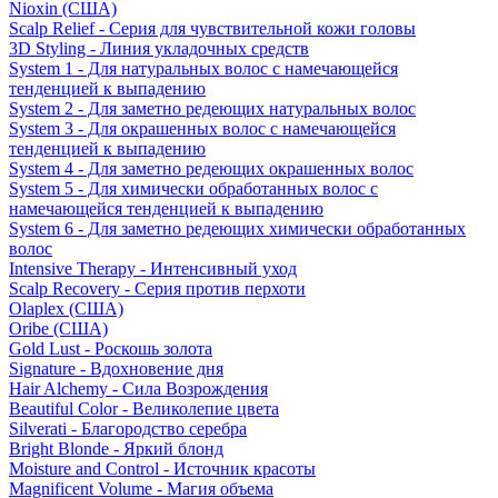
Nioxin (США)
Scalp Relief - Серия для чувствительной кожи головы
3D Styling - Линия укладочных средств
System 1 - Для натуральных волос с намечающейся
тенденцией к выпадению
System 2 - Для заметно редеющих натуральных волос
System 3 - Для окрашенных волос с намечающейся
тенденцией к выпадению
System 4 - Для заметно редеющих окрашенных волос
System 5 - Для химически обработанных волос с
намечающейся тенденцией к выпадению
System 6 - Для заметно редеющих химически обработанных
волос
Intensive Therapy - Интенсивный уход
Scalp Recovery - Серия против перхоти
Olaplex (США)
Oribe (США)
Gold Lust - Роскошь золота
Signature - Вдохновение дня
Hair Alchemy - Сила Возрождения
Beautiful Color - Великолепие цвета
Silverati - Благородство серебра
Bright Blonde - Яркий блонд
Moisture and Control - Источник красоты
Magnificent Volume - Магия объема