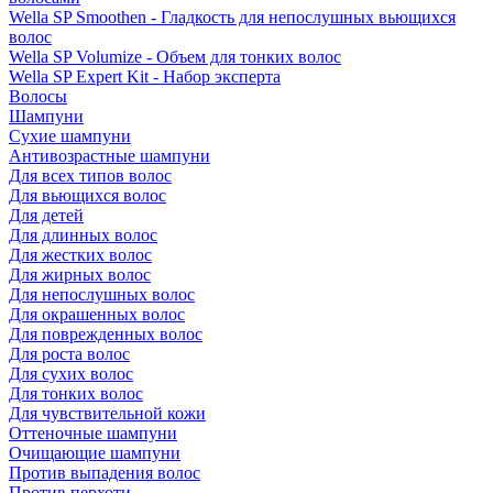
Wella SP Smoothen - Гладкость для непослушных вьющихся
волос
Wella SP Volumize - Объем для тонких волос
Wella SP Expert Kit - Набор эксперта
Волосы
Шампуни
Сухие шампуни
Антивозрастные шампуни
Для всех типов волос
Для вьющихся волос
Для детей
Для длинных волос
Для жестких волос
Для жирных волос
Для непослушных волос
Для окрашенных волос
Для поврежденных волос
Для роста волос
Для сухих волос
Для тонких волос
Для чувствительной кожи
Оттеночные шампуни
Очищающие шампуни
Против выпадения волос
Против перхоти