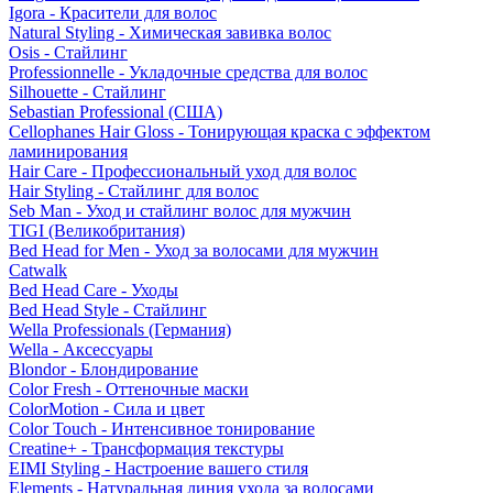
Igora - Красители для волос
Natural Styling - Химическая завивка волос
Osis - Стайлинг
Professionnelle - Укладочные средства для волос
Silhouette - Стайлинг
Sebastian Professional (США)
Cellophanes Hair Gloss - Тонирующая краска с эффектом
ламинирования
Hair Care - Профессиональный уход для волос
Hair Styling - Стайлинг для волос
Seb Man - Уход и стайлинг волос для мужчин
TIGI (Великобритания)
Bed Head for Men - Уход за волосами для мужчин
Catwalk
Bed Head Care - Уходы
Bed Head Style - Стайлинг
Wella Professionals (Германия)
Wella - Аксессуары
Blondor - Блондирование
Color Fresh - Оттеночные маски
ColorMotion - Сила и цвет
Color Touch - Интенсивное тонирование
Creatine+ - Трансформация текстуры
EIMI Styling - Настроение вашего стиля
Elements - Натуральная линия ухода за волосами