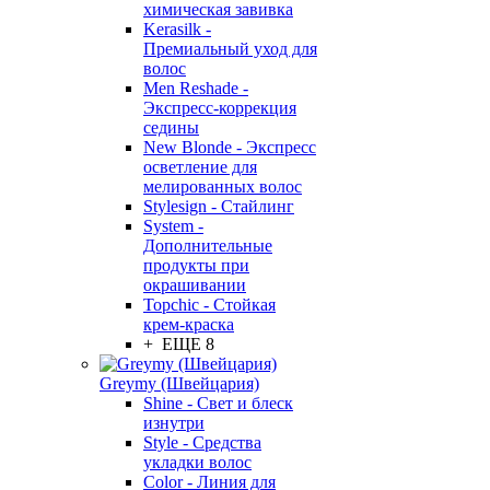
химическая завивка
Kerasilk -
Премиальный уход для
волос
Men Reshade -
Экспресс-коррекция
седины
New Blonde - Экспресс
осветление для
мелированных волос
Stylesign - Стайлинг
System -
Дополнительные
продукты при
окрашивании
Topchic - Стойкая
крем-краска
+ ЕЩЕ 8
Greymy (Швейцария)
Shine - Свет и блеск
изнутри
Style - Средства
укладки волос
Color - Линия для