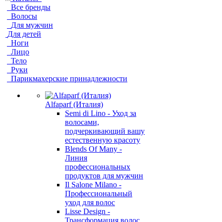
Все бренды
Волосы
Для мужчин
Для детей
Ноги
Лицо
Тело
Руки
Парикмахерские принадлежности
Alfaparf (Италия)
Semi di Lino - Уход за
волосами,
подчеркивающий вашу
естественную красоту
Blends Of Many -
Линия
профессиональных
продуктов для мужчин
Il Salone Milano -
Профессиональный
уход для волос
Lisse Design -
Трансформация волос