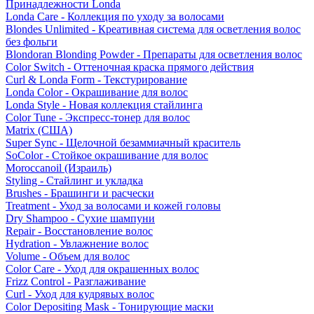
Принадлежности Londa
Londa Care - Коллекция по уходу за волосами
Blondes Unlimited - Креативная система для осветления волос
без фольги
Blondoran Blonding Powder - Препараты для осветления волос
Color Switch - Оттеночная краска прямого действия
Curl & Londa Form - Текстурирование
Londa Color - Окрашивание для волос
Londa Style - Новая коллекция стайлинга
Color Tune - Экспресс-тонер для волос
Matrix (США)
Super Sync - Щелочной безаммиачный краситель
SoColor - Стойкое окрашивание для волос
Moroccanoil (Израиль)
Styling - Стайлинг и укладка
Brushes - Брашинги и расчески
Treatment - Уход за волосами и кожей головы
Dry Shampoo - Сухие шампуни
Repair - Восстановление волос
Hydration - Увлажнение волос
Volume - Объем для волос
Color Care - Уход для окрашенных волос
Frizz Control - Разглаживание
Curl - Уход для кудрявых волос
Color Depositing Mask - Тонирующие маски