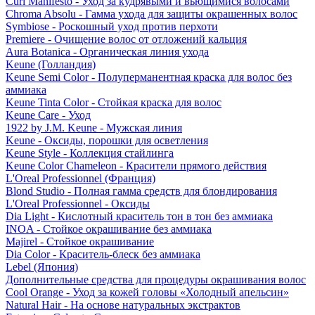
Curl Manifesto - Уход за кудрявыми и вьющимися волосами
Chroma Absolu - Гамма ухода для защиты окрашенных волос
Symbiose - Роскошный уход против перхоти
Premiere - Очищение волос от отложений кальция
Aura Botanica - Органическая линия ухода
Keune (Голландия)
Keune Semi Color - Полуперманентная краска для волос без
аммиака
Keune Tinta Color - Стойкая краска для волос
Keune Care - Уход
1922 by J.M. Keune - Мужская линия
Keune - Оксиды, порошки для осветления
Keune Style - Коллекция стайлинга
Keune Color Chameleon - Красители прямого действия
L'Oreal Professionnel (Франция)
Blond Studio - Полная гамма средств для блондирования
L'Oreal Professionnel - Оксиды
Dia Light - Кислотный краситель тон в тон без аммиака
INOA - Стойкое окрашивание без аммиака
Majirel - Стойкое окрашивание
Dia Color - Краситель-блеск без аммиака
Lebel (Япония)
Дополнительные средства для процедуры окрашивания волос
Cool Orange - Уход за кожей головы «Холодный апельсин»
Natural Hair - На основе натуральных экстрактов