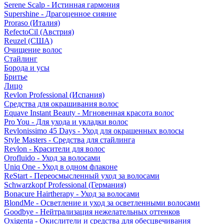
Serene Scalp - Истинная гармония
Supershine - Драгоценное сияние
Proraso (Италия)
RefectoCil (Австрия)
Reuzel (США)
Очищение волос
Стайлинг
Борода и усы
Бритье
Лицо
Revlon Professional (Испания)
Средства для окрашивания волос
Equave Instant Beauty - Мгновенная красота волос
Pro You - Для ухода и укладки волос
Revlonissimo 45 Days - Уход для окрашенных волосы
Style Masters - Средства для стайлинга
Revlon - Красители для волос
Orofluido - Уход за волосами
Uniq One - Уход в одном флаконе
ReStart - Переосмысленный уход за волосами
Schwarzkopf Professional (Германия)
Bonacure Hairtherapy - Уход за волосами
BlondMe - Осветление и уход за осветленными волосами
Goodbye - Нейтрализация нежелательных оттенков
Oxigenta - Окислители и средства для обесцвечивания