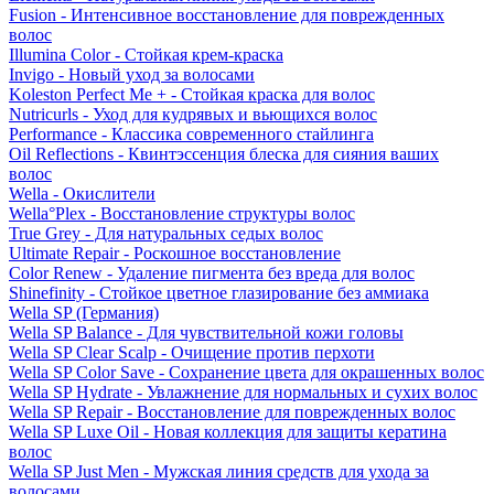
Fusion - Интенсивное восстановление для поврежденных
волос
Illumina Color - Стойкая крем-краска
Invigo - Новый уход за волосами
Koleston Perfect Me + - Стойкая краска для волос
Nutricurls - Уход для кудрявых и вьющихся волос
Performance - Классика современного стайлинга
Oil Reflections - Квинтэссенция блеска для сияния ваших
волос
Wella - Окислители
Wella°Plex - Восстановление структуры волос
True Grey - Для натуральных седых волос
Ultimate Repair - Роскошное восстановление
Color Renew - Удаление пигмента без вреда для волос
Shinefinity - Стойкое цветное глазирование без аммиака
Wella SP (Германия)
Wella SP Balance - Для чувствительной кожи головы
Wella SP Clear Scalp - Очищение против перхоти
Wella SP Color Save - Сохранение цвета для окрашенных волос
Wella SP Hydrate - Увлажнение для нормальных и сухих волос
Wella SP Repair - Восстановление для поврежденных волос
Wella SP Luxe Oil - Новая коллекция для защиты кератина
волос
Wella SP Just Men - Мужская линия средств для ухода за
волосами