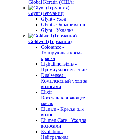
Global Keratin (США)
Glynt (Германия)
Glynt - Уход
Glynt - Окрашивание
Glynt - Укладка
Goldwell (Германия)
Colorance -
Тонирующая крем-
краска
Lightdimensions -
Премиум-осветление
Dualsenses -
Комплексный уход за
волосами
Elixir -
Восстанавливающее
масло
Elumen - Краска для
волос
Elumen Care - Уход за
волосами
Evolution -
Нейтральная