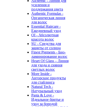
Alchemic - Линия для
усиления и
поддержания цвета
Authentic Formulas -
Органическая линия
для волос
Essential Haircare -
Eжедневный уход
OI - Абсолютная
красота волос
SU - Средства для
защиты от солнца
Finest Pigments - Био-
ламинирование волос
Heart Of Glass – Линия
для ухода и сияния
светлых волос
More Inside -
Авторские продукты
для стайлинга
Natural Tech -
Натуральный уход
Pasta & Love -
Идеальное бритье и
уход за бородой