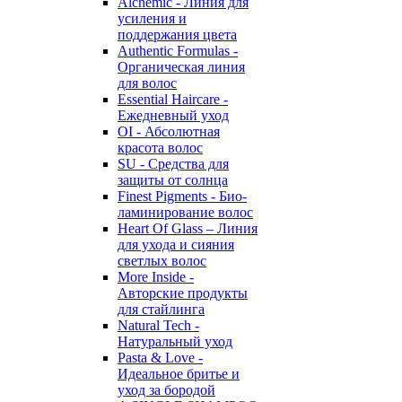
Alchemic - Линия для
усиления и
поддержания цвета
Authentic Formulas -
Органическая линия
для волос
Essential Haircare -
Eжедневный уход
OI - Абсолютная
красота волос
SU - Средства для
защиты от солнца
Finest Pigments - Био-
ламинирование волос
Heart Of Glass – Линия
для ухода и сияния
светлых волос
More Inside -
Авторские продукты
для стайлинга
Natural Tech -
Натуральный уход
Pasta & Love -
Идеальное бритье и
уход за бородой