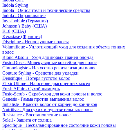
Indola Styling
Indola - Окислители и технические средства
Indola - Окрашивание
Invisibobble (Германия)
Johnson’s Baby (США)
K18 (США)
Kerastase (Франция)
Discipline - Непослушные волосы
Volumifique - Уплотняющий уход для создания объема тонких
волос
Blond Absolu - Уход для любых граней блонда
Fusio-Dose - Молекулярные коктейли для волос
Chronologiste - Искусство ревитализации волос
Couture Styling - Средства для укладки
Densifique - Потеря густоты волос
Elixir Ultime - На основе драгоценных масел
Fresh Affair - Сухой шампунь
Fusio-Scrub - Скраб-уход для кожи головы и волос
Genesis - Гамма против выпадения волос
Initialiste - Красота волос от корней до кончиков
Nutritive - Для сухих и чувствительных волос
Resistance - Восстановление волос
Soleil - Защита от солнца
Specifique - Несбалансированное состояние кожи головы