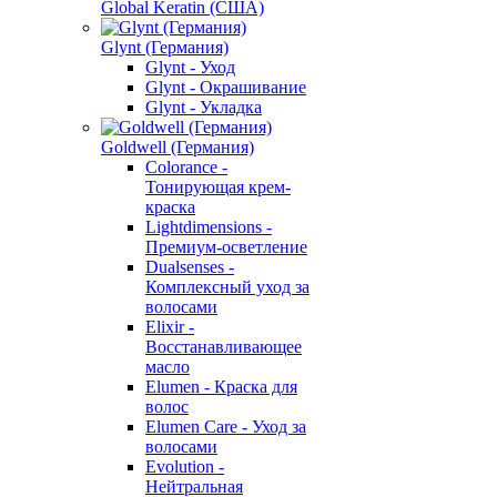
Global Keratin (США)
Glynt (Германия)
Glynt - Уход
Glynt - Окрашивание
Glynt - Укладка
Goldwell (Германия)
Colorance -
Тонирующая крем-
краска
Lightdimensions -
Премиум-осветление
Dualsenses -
Комплексный уход за
волосами
Elixir -
Восстанавливающее
масло
Elumen - Краска для
волос
Elumen Care - Уход за
волосами
Evolution -
Нейтральная