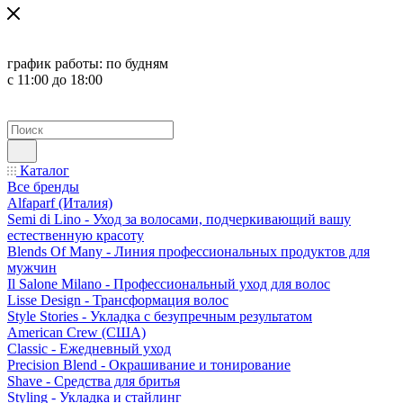
график работы:
по будням
с 11:00 до 18:00
Каталог
Все бренды
Alfaparf (Италия)
Semi di Lino - Уход за волосами, подчеркивающий вашу
естественную красоту
Blends Of Many - Линия профессиональных продуктов для
мужчин
Il Salone Milano - Профессиональный уход для волос
Lisse Design - Трансформация волос
Style Stories - Укладка с безупречным результатом
American Crew (США)
Classic - Ежедневный уход
Precision Blend - Окрашивание и тонирование
Shave - Средства для бритья
Styling - Укладка и стайлинг