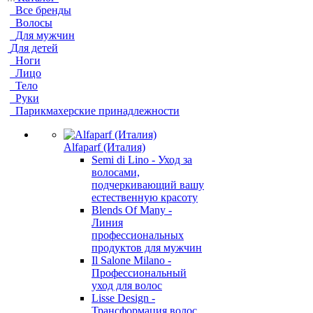
Все бренды
Волосы
Для мужчин
Для детей
Ноги
Лицо
Тело
Руки
Парикмахерские принадлежности
Alfaparf (Италия)
Semi di Lino - Уход за
волосами,
подчеркивающий вашу
естественную красоту
Blends Of Many -
Линия
профессиональных
продуктов для мужчин
Il Salone Milano -
Профессиональный
уход для волос
Lisse Design -
Трансформация волос