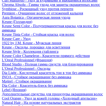
Curl Manifesto - Уход за кудрявыми и вьющимися волосами
Chroma Absolu - Гамма ухода для защиты окрашенных волос
Symbiose - Роскошный уход против перхоти
Premiere - Очищение волос от отложений кальция
Aura Botanica - Органическая линия ухода
Keune (Голландия)
Keune Semi Color - Полуперманентная краска для волос без
аммиака
Keune Tinta Color - Стойкая краска для волос
Keune Care - Уход
1922 by J.M. Keune - Мужская линия
Keune - Оксиды, порошки для осветления
Keune Style - Коллекция стайлинга
Keune Color Chameleon - Красители прямого действия
L'Oreal Professionnel (Франция)
Blond Studio - Полная гамма средств для блондирования
L'Oreal Professionnel - Оксиды
Dia Light - Кислотный краситель тон в тон без аммиака
INOA - Стойкое окрашивание без аммиака
Majirel - Стойкое окрашивание
Dia Color - Краситель-блеск без аммиака
Lebel (Япония)
Дополнительные средства для процедуры окрашивания волос
Cool Orange - Уход за кожей головы «Холодный апельсин»
Natural Hair - На основе натуральных экстрактов