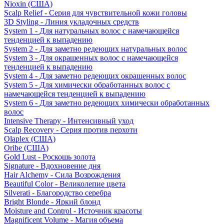
Nioxin (США)
Scalp Relief - Серия для чувствительной кожи головы
3D Styling - Линия укладочных средств
System 1 - Для натуральных волос с намечающейся
тенденцией к выпадению
System 2 - Для заметно редеющих натуральных волос
System 3 - Для окрашенных волос с намечающейся
тенденцией к выпадению
System 4 - Для заметно редеющих окрашенных волос
System 5 - Для химически обработанных волос с
намечающейся тенденцией к выпадению
System 6 - Для заметно редеющих химически обработанных
волос
Intensive Therapy - Интенсивный уход
Scalp Recovery - Серия против перхоти
Olaplex (США)
Oribe (США)
Gold Lust - Роскошь золота
Signature - Вдохновение дня
Hair Alchemy - Сила Возрождения
Beautiful Color - Великолепие цвета
Silverati - Благородство серебра
Bright Blonde - Яркий блонд
Moisture and Control - Источник красоты
Magnificent Volume - Магия объема