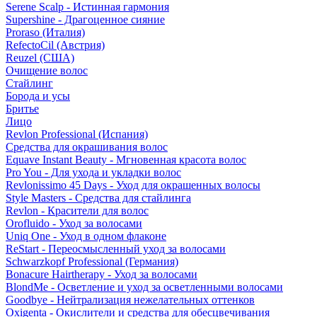
Serene Scalp - Истинная гармония
Supershine - Драгоценное сияние
Proraso (Италия)
RefectoCil (Австрия)
Reuzel (США)
Очищение волос
Стайлинг
Борода и усы
Бритье
Лицо
Revlon Professional (Испания)
Средства для окрашивания волос
Equave Instant Beauty - Мгновенная красота волос
Pro You - Для ухода и укладки волос
Revlonissimo 45 Days - Уход для окрашенных волосы
Style Masters - Средства для стайлинга
Revlon - Красители для волос
Orofluido - Уход за волосами
Uniq One - Уход в одном флаконе
ReStart - Переосмысленный уход за волосами
Schwarzkopf Professional (Германия)
Bonacure Hairtherapy - Уход за волосами
BlondMe - Осветление и уход за осветленными волосами
Goodbye - Нейтрализация нежелательных оттенков
Oxigenta - Окислители и средства для обесцвечивания