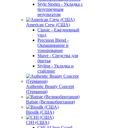
Style Stories - Укладка с
безупречным
результатом
American Crew (США)
Classic - Ежедневный
уход
Precision Blend -
Окрашивание и
тонирование
Shave - Средства для
бритья
Styling - Укладка и
стайлинг
Authentic Beauty Concept
(Германия)
Batiste (Великобритания)
Biosilk (США)
CHI (США)
CHI 44 Iron Guard -