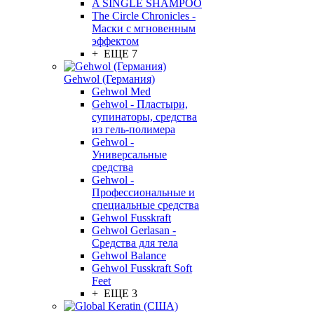
A SINGLE SHAMPOO
The Circle Chronicles -
Маски с мгновенным
эффектом
+ ЕЩЕ 7
Gehwol (Германия)
Gehwol Med
Gehwol - Пластыри,
супинаторы, средства
из гель-полимера
Gehwol -
Универсальные
средства
Gehwol -
Профессиональные и
специальные средства
Gehwol Fusskraft
Gehwol Gerlasan -
Средства для тела
Gehwol Balance
Gehwol Fusskraft Soft
Feet
+ ЕЩЕ 3