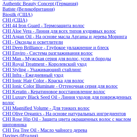
Authentic Beauty Concept (Германия)
Batiste (Великобритания)
Biosilk (США)
CHI (США)
CHI 44 Iron Guard - Термозащита волос
CHI Aloe Vera - Линия для всех типов кудрявых волос
CHI Argan Oil - На основе масла Арганы и дерева Моринга
CHI - Оксиды и осветлители
CHI Deep Brilliance - Глубокое увлажнение и блеск
CHI Enviro - Система разглаживания волос
CHI Man - Мужская серия для волос, усов и бороды
CHI Royal Treatment - Королевский уход
CHI Styling - Ухаживающий стайлинг
CHI Infra - Ежедневный уход
CHI Ionic Hair Color - Краска для волос
CHI Ionic Color Illuminate - Оттеночная серия для волос
CHI Keratin - Кератиновое восстановление волос
CHI Luxury Black Seed Oil - Линия уходов для поврежденных
волос
CHI Magnified Volume - Для тонких волос
CHI Olive Organics - На основе натуральных ингредиентов
CHI Rose Hip Oil - Защита цвета окрашенных волос с маслом
шиповника
CHI Tea Tree Oil - Масло чайного дерева
Davines (Италия)