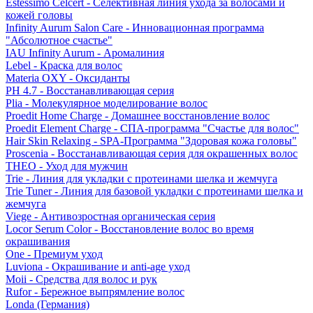
Estessimo Celcert - Селективная линия ухода за волосами и
кожей головы
Infinity Aurum Salon Care - Инновационная программа
"Абсолютное счастье"
IAU Infinity Aurum - Аромалиния
Lebel - Краска для волос
Materia OXY - Оксиданты
PH 4.7 - Восстанавливающая серия
Plia - Молекулярное моделирование волос
Proedit Home Charge - Домашнее восстановление волос
Proedit Element Charge - СПА-программа "Счастье для волос"
Hair Skin Relaxing - SPA-Программа "Здоровая кожа головы"
Proscenia - Восстанавливающая серия для окрашенных волос
THEO - Уход для мужчин
Trie - Линия для укладки с протеинами шелка и жемчуга
Trie Tuner - Линия для базовой укладки с протеинами шелка и
жемчуга
Viege - Антивозростная органическая серия
Locor Serum Color - Восстановление волос во время
окрашивания
One - Премиум уход
Luviona - Окрашивание и anti-age уход
Moii - Средства для волос и рук
Rufor - Бережное выпрямление волос
Londa (Германия)