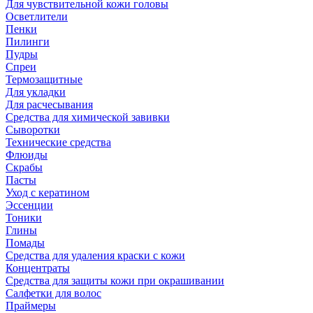
Для чувствительной кожи головы
Осветлители
Пенки
Пилинги
Пудры
Спреи
Термозащитные
Для укладки
Для расчесывания
Средства для химической завивки
Сыворотки
Технические средства
Флюиды
Скрабы
Пасты
Уход с кератином
Эссенции
Тоники
Глины
Помады
Средства для удаления краски с кожи
Концентраты
Средства для защиты кожи при окрашивании
Салфетки для волос
Праймеры