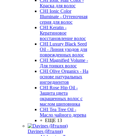
CHI Ionic Hair Color -
Краска для волос
CHI Ionic Color
Illuminate - Оттеночная
серия для волос
CHI Keratin -
Кератиновое
восстановление волос
CHI Luxury Black Seed
Oil - Линия уходов для
поврежденных волос
CHI Magnified Volume -
Для тонких волос
CHI Olive Organics - На
основе натуральных
ингредиентов
CHI Rose Hip Oil -
Защита цвета
окрашенных волос с
маслом шиповника
CHI Tea Tree Oil -
Масло чайного дерева
+ ЕЩЕ 13
Davines (Италия)