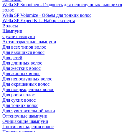
Wella SP Smoothen - Гладкость для непослушных вьющихся
волос
Wella SP Volumize - Объем для тонких волос
Wella SP Expert Kit - Набор эксперта
Волосы
Шампуни
Сухие шампуни
Антивозрастные шампуни
Для всех типов волос
Для вьющихся волос
Для детей
Для длинных волос
Для жестких волос
Для жирных волос
Для непослушных волос
Для окрашенных волос
Для поврежденных волос
Для роста волос
Для сухих волос
Для тонких волос
Для чувствительной кожи
Оттеночные шампуни
Очищающие шампуни
Против выпадения волос
Против перхоти