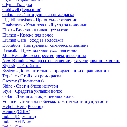
Glynt - Укладка
Goldwell (Германия)
Colorance - Тонирующая крем-краска
Lightdimensions - Премиум-осветление
Dualsenses - Комплексный уход за волосами
Elixir - Восстанавливающее масло
Elumen - Краска для волос
Elumen Care - Уход за волосами
Evolution - Нейтральная химическая завивка
Kerasilk - Премиальный уход для волос
Men Reshade - Экспресс-коррекция седины
New Blonde - Экспресс осветление для мелированных волос
Stylesign - Стайлинг
System - Дополнительные продукты при окрашивании
Topchic - Стойкая крем-краска
Greymy (Швейцария)
Shine - Свет и блеск изнутри
Style - Средства укладки волос
Color - Линия для окрашенных волос
Volume - Линия для объема, эластичности и упругости
Help Is Here (Россия)
Hempz (США)
Indola (Германия)
Indola Act Now
Indola Care