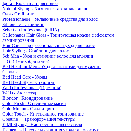
Igora - Красители для волос
Natural Styling - Химическая завивка волос
Osis - Стайлинг
Professionnelle - Укладочные средства для волос
Silhouette - Стайлинг
Sebastian Professional (США)
Cellophanes Hair Gloss - Тонирующая краска с эффектом
ламинирования
Hair Care - Профессиональный уход для волос
Hair Styling - Стайлинг для волос
Seb Man - Уход и стайлинг волос для мужчин
TIGI (Великобритания)
Bed Head for Men - Уход за волосами для мужчин
Catwalk
Bed Head Care - Уходы
Bed Head Style - Стайлинг
Wella Professionals (Германия)
Wella - Аксессуары
Blondor - Блондирование
Color Fresh - Оттеночные маски
ColorMotion - Сила и цвет
Color Touch - Интенсивное тонирование
Creatine+ - Трансформация текстуры
EIMI Styling - Настроение вашего стиля
Elements - Натуральная линия ухода за волосами