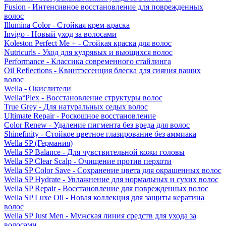
Fusion - Интенсивное восстановление для поврежденных
волос
Illumina Color - Стойкая крем-краска
Invigo - Новый уход за волосами
Koleston Perfect Me + - Стойкая краска для волос
Nutricurls - Уход для кудрявых и вьющихся волос
Performance - Классика современного стайлинга
Oil Reflections - Квинтэссенция блеска для сияния ваших
волос
Wella - Окислители
Wella°Plex - Восстановление структуры волос
True Grey - Для натуральных седых волос
Ultimate Repair - Роскошное восстановление
Color Renew - Удаление пигмента без вреда для волос
Shinefinity - Стойкое цветное глазирование без аммиака
Wella SP (Германия)
Wella SP Balance - Для чувствительной кожи головы
Wella SP Clear Scalp - Очищение против перхоти
Wella SP Color Save - Сохранение цвета для окрашенных волос
Wella SP Hydrate - Увлажнение для нормальных и сухих волос
Wella SP Repair - Восстановление для поврежденных волос
Wella SP Luxe Oil - Новая коллекция для защиты кератина
волос
Wella SP Just Men - Мужская линия средств для ухода за
волосами