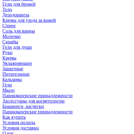
Гели для бровей
Тело
Дезодоранты
Кремы для ухода за кожей
Спреи
Соль для ванны
Молочко
Скрабы
Гели для душа
Руки
Кремы
Увлажняющие
Защитные
Питательные
Бальзамы
Гели
Мыло
Парикмахерские принадлежности
Аксессуары для косметологии
Брашинги, расчески
Парикмахерские принадлежности
Как купить
Условия оплаты
Условия доставки
О нас