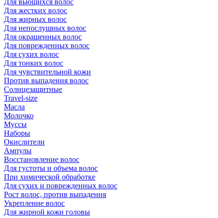
Для вьющихся волос
Для жестких волос
Для жирных волос
Для непослушных волос
Для окрашенных волос
Для поврежденных волос
Для сухих волос
Для тонких волос
Для чувствительной кожи
Против выпадения волос
Солнцезащитные
Travel-size
Масла
Молочко
Муссы
Наборы
Окислители
Ампулы
Восстановление волос
Для густоты и объема волос
При химической обработке
Для сухих и поврежденных волос
Рост волос, против выпадения
Укрепление волос
Для жирной кожи головы