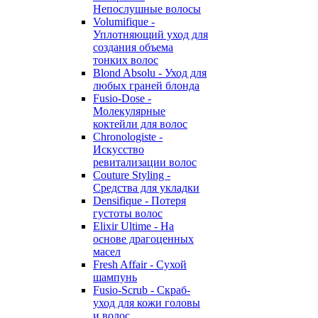
Непослушные волосы
Volumifique -
Уплотняющий уход для
создания объема
тонких волос
Blond Absolu - Уход для
любых граней блонда
Fusio-Dose -
Молекулярные
коктейли для волос
Chronologiste -
Искусство
ревитализации волос
Couture Styling -
Средства для укладки
Densifique - Потеря
густоты волос
Elixir Ultime - На
основе драгоценных
масел
Fresh Affair - Сухой
шампунь
Fusio-Scrub - Скраб-
уход для кожи головы
и волос