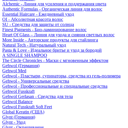
Alchemic - Линия для усиления и поддержания цвета
Authentic Formulas - Органическая линия для волос
Essential Haircare - Eжедневный уход
OI - Абсолютная красота волос
SU - Средства для защиты от солнца
Finest Pigments - Био-ламинирование волос
Heart Of Glass – Линия для ухода и сияния светлых волос
More Inside - Авторские продукты для стайлинга
Natural Tech - Натуральный уход
Pasta & Love - Идеальное бритье и уход за бородой
A SINGLE SHAMPOO
The Circle Chronicles - Маски с мгновенным эффектом
Gehwol (Германия)
Gehwol Med
Gehwol - Пластыри, супинаторы, средства из гель-полимера
Gehwol - Универсальные средства
Gehwol - Профессиональные и специальные средства
Gehwol Fusskraft
Gehwol Gerlasan - Средства для тела
Gehwol Balance
Gehwol Fusskraft Soft Feet
Global Keratin (США)
Glynt (Германия)
Glynt - Уход
Glynt - Окрашивание