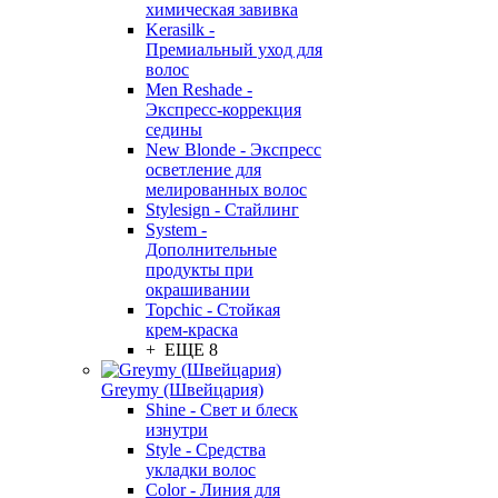
химическая завивка
Kerasilk -
Премиальный уход для
волос
Men Reshade -
Экспресс-коррекция
седины
New Blonde - Экспресс
осветление для
мелированных волос
Stylesign - Стайлинг
System -
Дополнительные
продукты при
окрашивании
Topchic - Стойкая
крем-краска
+ ЕЩЕ 8
Greymy (Швейцария)
Shine - Свет и блеск
изнутри
Style - Средства
укладки волос
Color - Линия для