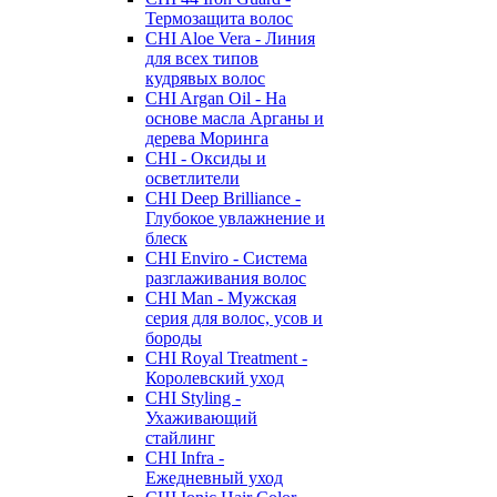
Термозащита волос
CHI Aloe Vera - Линия
для всех типов
кудрявых волос
CHI Argan Oil - На
основе масла Арганы и
дерева Моринга
CHI - Оксиды и
осветлители
CHI Deep Brilliance -
Глубокое увлажнение и
блеск
CHI Enviro - Система
разглаживания волос
CHI Man - Мужская
серия для волос, усов и
бороды
CHI Royal Treatment -
Королевский уход
CHI Styling -
Ухаживающий
стайлинг
CHI Infra -
Ежедневный уход