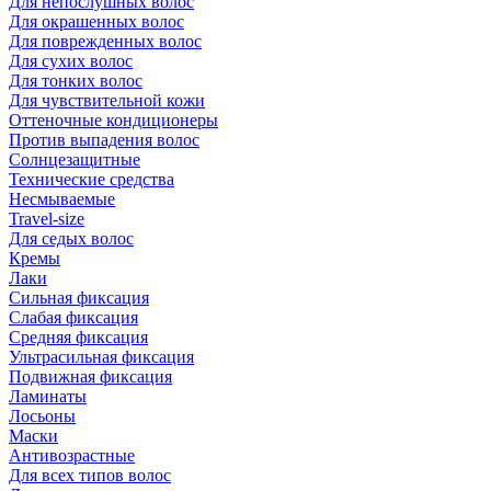
Для непослушных волос
Для окрашенных волос
Для поврежденных волос
Для сухих волос
Для тонких волос
Для чувствительной кожи
Оттеночные кондиционеры
Против выпадения волос
Солнцезащитные
Технические средства
Несмываемые
Travel-size
Для седых волос
Кремы
Лаки
Сильная фиксация
Слабая фиксация
Средняя фиксация
Ультрасильная фиксация
Подвижная фиксация
Ламинаты
Лосьоны
Маски
Антивозрастные
Для всех типов волос