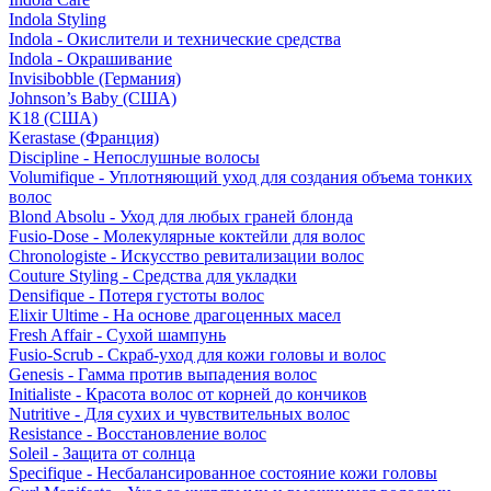
Indola Styling
Indola - Окислители и технические средства
Indola - Окрашивание
Invisibobble (Германия)
Johnson’s Baby (США)
K18 (США)
Kerastase (Франция)
Discipline - Непослушные волосы
Volumifique - Уплотняющий уход для создания объема тонких
волос
Blond Absolu - Уход для любых граней блонда
Fusio-Dose - Молекулярные коктейли для волос
Chronologiste - Искусство ревитализации волос
Couture Styling - Средства для укладки
Densifique - Потеря густоты волос
Elixir Ultime - На основе драгоценных масел
Fresh Affair - Сухой шампунь
Fusio-Scrub - Скраб-уход для кожи головы и волос
Genesis - Гамма против выпадения волос
Initialiste - Красота волос от корней до кончиков
Nutritive - Для сухих и чувствительных волос
Resistance - Восстановление волос
Soleil - Защита от солнца
Specifique - Несбалансированное состояние кожи головы