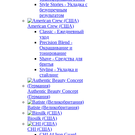
Style Stories - Укладка с
безупречным
результатом
American Crew (США)
Classic - Ежедневный
уход
Precision Blend -
Окрашивание и
тонирование
Shave - Средства для
бритья
Styling - Укладка и
стайлинг
Authentic Beauty Concept
(Германия)
Batiste (Великобритания)
Biosilk (США)
CHI (США)
CHI 44 Iron Guard -