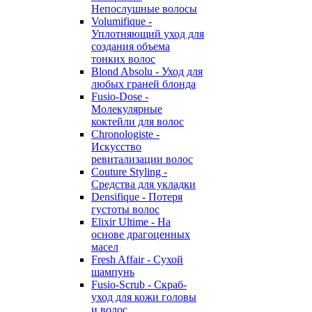
Непослушные волосы
Volumifique -
Уплотняющий уход для
создания объема
тонких волос
Blond Absolu - Уход для
любых граней блонда
Fusio-Dose -
Молекулярные
коктейли для волос
Chronologiste -
Искусство
ревитализации волос
Couture Styling -
Средства для укладки
Densifique - Потеря
густоты волос
Elixir Ultime - На
основе драгоценных
масел
Fresh Affair - Сухой
шампунь
Fusio-Scrub - Скраб-
уход для кожи головы
и волос