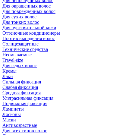
Для непослушных волос
Для окрашенных волос
Для поврежденных волос
Для сухих волос
Для тонких волос
Для чувствительной кожи
Оттеночные кондиционеры
Против выпадения волос
Солнцезащитные
Технические средства
Несмываемые
Travel-size
Для седых волос
Кремы
Лаки
Сильная фиксация
Слабая фиксация
Средняя фиксация
Ультрасильная фиксация
Подвижная фиксация
Ламинаты
Лосьоны
Маски
Антивозрастные
Для всех типов волос