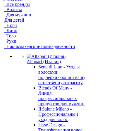
Все бренды
Волосы
Для мужчин
Для детей
Ноги
Лицо
Тело
Руки
Парикмахерские принадлежности
Alfaparf (Италия)
Semi di Lino - Уход за
волосами,
подчеркивающий вашу
естественную красоту
Blends Of Many -
Линия
профессиональных
продуктов для мужчин
Il Salone Milano -
Профессиональный
уход для волос
Lisse Design -
Трансформация волос