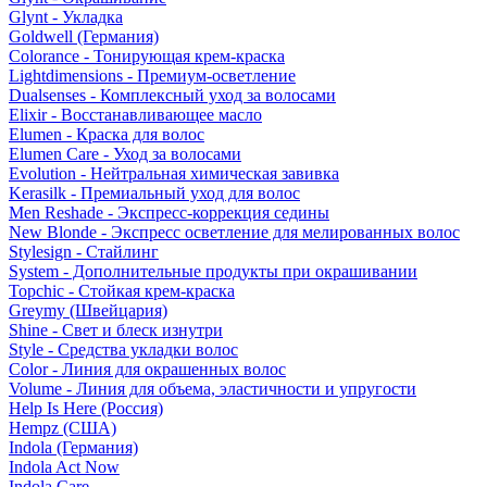
Glynt - Укладка
Goldwell (Германия)
Colorance - Тонирующая крем-краска
Lightdimensions - Премиум-осветление
Dualsenses - Комплексный уход за волосами
Elixir - Восстанавливающее масло
Elumen - Краска для волос
Elumen Care - Уход за волосами
Evolution - Нейтральная химическая завивка
Kerasilk - Премиальный уход для волос
Men Reshade - Экспресс-коррекция седины
New Blonde - Экспресс осветление для мелированных волос
Stylesign - Стайлинг
System - Дополнительные продукты при окрашивании
Topchic - Стойкая крем-краска
Greymy (Швейцария)
Shine - Свет и блеск изнутри
Style - Средства укладки волос
Color - Линия для окрашенных волос
Volume - Линия для объема, эластичности и упругости
Help Is Here (Россия)
Hempz (США)
Indola (Германия)
Indola Act Now
Indola Care