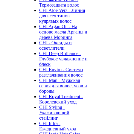
Термозащита волос
CHI Aloe Vera - Линия
для всех типов
кудрявых волос
CHI Argan Oil - На
основе масла Арганы и
дерева Моринга
CHI - Оксиды и
осветлители
CHI Deep Brilliance -
Глубокое увлажнение и
блеск
CHI Enviro - Система
разглаживания волос
CHI Man - Мужская
серия для волос, усов и
бороды
CHI Royal Treatment -
Королевский уход
CHI Styling -
Ухаживающий
стайлинг
CHI Infra -
Ежедневный уход