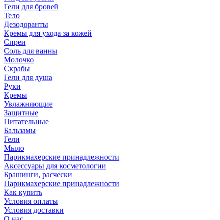
Гели для бровей
Тело
Дезодоранты
Кремы для ухода за кожей
Спреи
Соль для ванны
Молочко
Скрабы
Гели для душа
Руки
Кремы
Увлажняющие
Защитные
Питательные
Бальзамы
Гели
Мыло
Парикмахерские принадлежности
Аксессуары для косметологии
Брашинги, расчески
Парикмахерские принадлежности
Как купить
Условия оплаты
Условия доставки
О нас