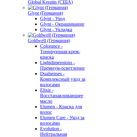
Global Keratin (США)
Glynt (Германия)
Glynt - Уход
Glynt - Окрашивание
Glynt - Укладка
Goldwell (Германия)
Colorance -
Тонирующая крем-
краска
Lightdimensions -
Премиум-осветление
Dualsenses -
Комплексный уход за
волосами
Elixir -
Восстанавливающее
масло
Elumen - Краска для
волос
Elumen Care - Уход за
волосами
Evolution -
Нейтральная