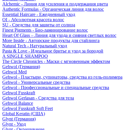
Alchemic - Линия для усиления и поддержания цвета
Authentic Formulas - Органическая линия для волос
Essential Haircare - Eжедневный уход
OI - Абсолютная красота волос
SU - Средства для защиты от солнца
Finest Pigments - Био-ламинирование волос
Heart Of Glass – Линия для ухода и сияния светлых волос
More Inside - Авторские продукты для стайлинга
Natural Tech - Натуральный уход
Pasta & Love - Идеальное бритье и уход за бородой
A SINGLE SHAMPOO
The Circle Chronicles - Маски с мгновенным эффектом
Gehwol (Германия)
Gehwol Med
Gehwol - Пластыри, супинаторы, средства из гель-полимера
Gehwol - Универсальные средства
Gehwol - Профессиональные и специальные средства
Gehwol Fusskraft
Gehwol Gerlasan - Средства для тела
Gehwol Balance
Gehwol Fusskraft Soft Feet
Global Keratin (США)
Glynt (Германия)
Glynt - Уход
Glynt - Окрашивание