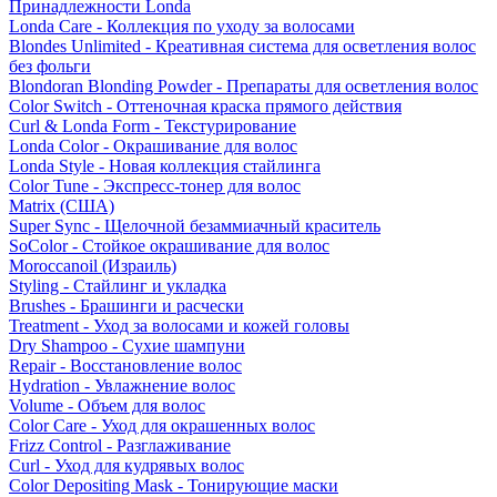
Принадлежности Londa
Londa Care - Коллекция по уходу за волосами
Blondes Unlimited - Креативная система для осветления волос
без фольги
Blondoran Blonding Powder - Препараты для осветления волос
Color Switch - Оттеночная краска прямого действия
Curl & Londa Form - Текстурирование
Londa Color - Окрашивание для волос
Londa Style - Новая коллекция стайлинга
Color Tune - Экспресс-тонер для волос
Matrix (США)
Super Sync - Щелочной безаммиачный краситель
SoColor - Стойкое окрашивание для волос
Moroccanoil (Израиль)
Styling - Стайлинг и укладка
Brushes - Брашинги и расчески
Treatment - Уход за волосами и кожей головы
Dry Shampoo - Сухие шампуни
Repair - Восстановление волос
Hydration - Увлажнение волос
Volume - Объем для волос
Color Care - Уход для окрашенных волос
Frizz Control - Разглаживание
Curl - Уход для кудрявых волос
Color Depositing Mask - Тонирующие маски