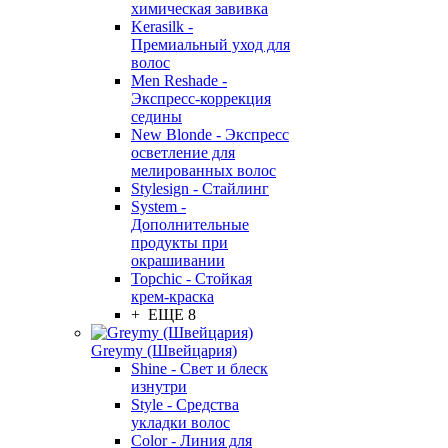
химическая завивка
Kerasilk -
Премиальный уход для
волос
Men Reshade -
Экспресс-коррекция
седины
New Blonde - Экспресс
осветление для
мелированных волос
Stylesign - Стайлинг
System -
Дополнительные
продукты при
окрашивании
Topchic - Стойкая
крем-краска
+ ЕЩЕ 8
Greymy (Швейцария)
Shine - Свет и блеск
изнутри
Style - Средства
укладки волос
Color - Линия для