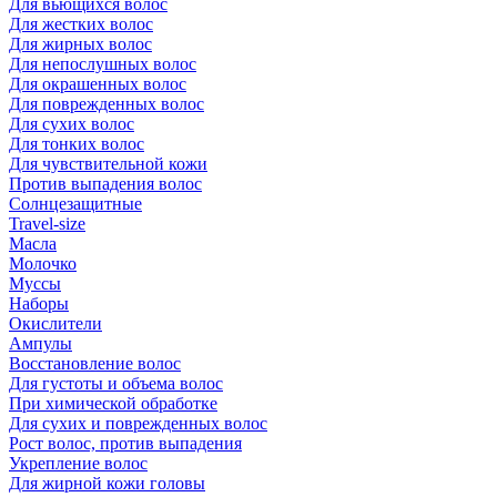
Для вьющихся волос
Для жестких волос
Для жирных волос
Для непослушных волос
Для окрашенных волос
Для поврежденных волос
Для сухих волос
Для тонких волос
Для чувствительной кожи
Против выпадения волос
Солнцезащитные
Travel-size
Масла
Молочко
Муссы
Наборы
Окислители
Ампулы
Восстановление волос
Для густоты и объема волос
При химической обработке
Для сухих и поврежденных волос
Рост волос, против выпадения
Укрепление волос
Для жирной кожи головы