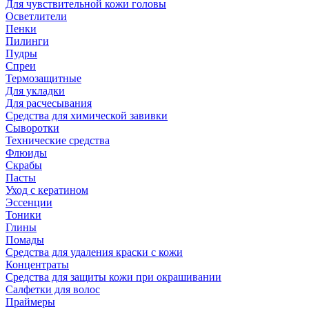
Для чувствительной кожи головы
Осветлители
Пенки
Пилинги
Пудры
Спреи
Термозащитные
Для укладки
Для расчесывания
Средства для химической завивки
Сыворотки
Технические средства
Флюиды
Скрабы
Пасты
Уход с кератином
Эссенции
Тоники
Глины
Помады
Средства для удаления краски с кожи
Концентраты
Средства для защиты кожи при окрашивании
Салфетки для волос
Праймеры