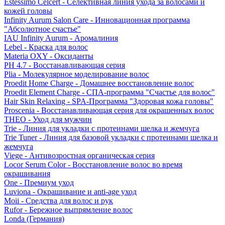
Estessimo Celcert - Селективная линия ухода за волосами и
кожей головы
Infinity Aurum Salon Care - Инновационная программа
"Абсолютное счастье"
IAU Infinity Aurum - Аромалиния
Lebel - Краска для волос
Materia OXY - Оксиданты
PH 4.7 - Восстанавливающая серия
Plia - Молекулярное моделирование волос
Proedit Home Charge - Домашнее восстановление волос
Proedit Element Charge - СПА-программа "Счастье для волос"
Hair Skin Relaxing - SPA-Программа "Здоровая кожа головы"
Proscenia - Восстанавливающая серия для окрашенных волос
THEO - Уход для мужчин
Trie - Линия для укладки с протеинами шелка и жемчуга
Trie Tuner - Линия для базовой укладки с протеинами шелка и
жемчуга
Viege - Антивозростная органическая серия
Locor Serum Color - Восстановление волос во время
окрашивания
One - Премиум уход
Luviona - Окрашивание и anti-age уход
Moii - Средства для волос и рук
Rufor - Бережное выпрямление волос
Londa (Германия)