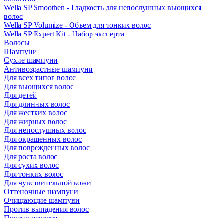
Wella SP Smoothen - Гладкость для непослушных вьющихся
волос
Wella SP Volumize - Объем для тонких волос
Wella SP Expert Kit - Набор эксперта
Волосы
Шампуни
Сухие шампуни
Антивозрастные шампуни
Для всех типов волос
Для вьющихся волос
Для детей
Для длинных волос
Для жестких волос
Для жирных волос
Для непослушных волос
Для окрашенных волос
Для поврежденных волос
Для роста волос
Для сухих волос
Для тонких волос
Для чувствительной кожи
Оттеночные шампуни
Очищающие шампуни
Против выпадения волос
Против перхоти