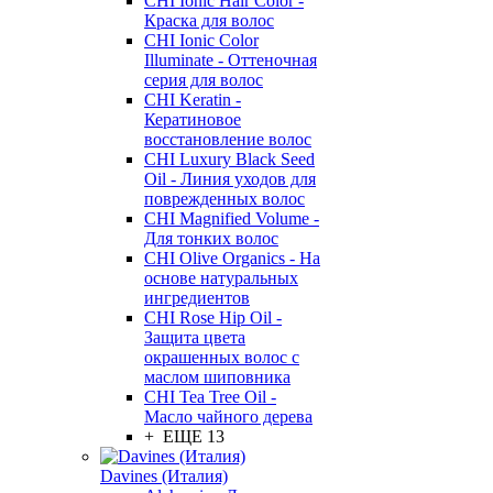
CHI Ionic Hair Color -
Краска для волос
CHI Ionic Color
Illuminate - Оттеночная
серия для волос
CHI Keratin -
Кератиновое
восстановление волос
CHI Luxury Black Seed
Oil - Линия уходов для
поврежденных волос
CHI Magnified Volume -
Для тонких волос
CHI Olive Organics - На
основе натуральных
ингредиентов
CHI Rose Hip Oil -
Защита цвета
окрашенных волос с
маслом шиповника
CHI Tea Tree Oil -
Масло чайного дерева
+ ЕЩЕ 13
Davines (Италия)