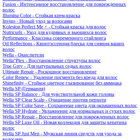
Fusion - Интенсивное восстановление для поврежденных
волос
Illumina Color - Стойкая крем-краска
Invigo - Новый уход за волосами
Koleston Perfect Me + - Стойкая краска для волос
Nutricurls - Уход для кудрявых и вьющихся волос
Performance - Классика современного стайлинга
Oil Reflections - Квинтэссенция блеска для сияния ваших
волос
Wella - Окислители
Wella°Plex - Восстановление структуры волос
True Grey - Для натуральных седых волос
Ultimate Repair - Роскошное восстановление
Color Renew - Удаление пигмента без вреда для волос
Shinefinity - Стойкое цветное глазирование без аммиака
Wella SP (Германия)
Wella SP Balance - Для чувствительной кожи головы
Wella SP Clear Scalp - Очищение против перхоти
Wella SP Color Save - Сохранение цвета для окрашенных волос
Wella SP Hydrate - Увлажнение для нормальных и сухих волос
Wella SP Repair - Восстановление для поврежденных волос
Wella SP Luxe Oil - Новая коллекция для защиты кератина
волос
Wella SP Just Men - Мужская линия средств для ухода за
волосами