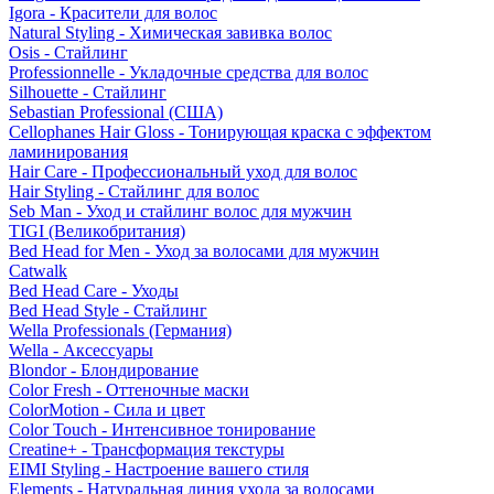
Igora - Красители для волос
Natural Styling - Химическая завивка волос
Osis - Стайлинг
Professionnelle - Укладочные средства для волос
Silhouette - Стайлинг
Sebastian Professional (США)
Cellophanes Hair Gloss - Тонирующая краска с эффектом
ламинирования
Hair Care - Профессиональный уход для волос
Hair Styling - Стайлинг для волос
Seb Man - Уход и стайлинг волос для мужчин
TIGI (Великобритания)
Bed Head for Men - Уход за волосами для мужчин
Catwalk
Bed Head Care - Уходы
Bed Head Style - Стайлинг
Wella Professionals (Германия)
Wella - Аксессуары
Blondor - Блондирование
Color Fresh - Оттеночные маски
ColorMotion - Сила и цвет
Color Touch - Интенсивное тонирование
Creatine+ - Трансформация текстуры
EIMI Styling - Настроение вашего стиля
Elements - Натуральная линия ухода за волосами