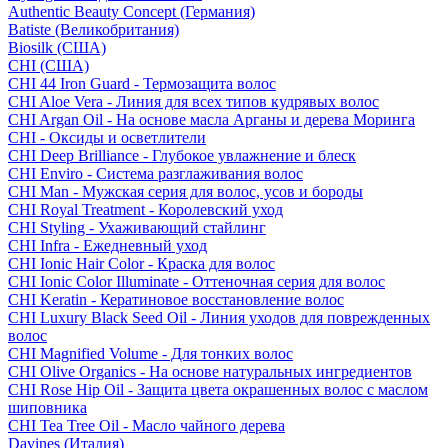
Authentic Beauty Concept (Германия)
Batiste (Великобритания)
Biosilk (США)
CHI (США)
CHI 44 Iron Guard - Термозащита волос
CHI Aloe Vera - Линия для всех типов кудрявых волос
CHI Argan Oil - На основе масла Арганы и дерева Моринга
CHI - Оксиды и осветлители
CHI Deep Brilliance - Глубокое увлажнение и блеск
CHI Enviro - Система разглаживания волос
CHI Man - Мужская серия для волос, усов и бороды
CHI Royal Treatment - Королевский уход
CHI Styling - Ухаживающий стайлинг
CHI Infra - Ежедневный уход
CHI Ionic Hair Color - Краска для волос
CHI Ionic Color Illuminate - Оттеночная серия для волос
CHI Keratin - Кератиновое восстановление волос
CHI Luxury Black Seed Oil - Линия уходов для поврежденных
волос
CHI Magnified Volume - Для тонких волос
CHI Olive Organics - На основе натуральных ингредиентов
CHI Rose Hip Oil - Защита цвета окрашенных волос с маслом
шиповника
CHI Tea Tree Oil - Масло чайного дерева
Davines (Италия)