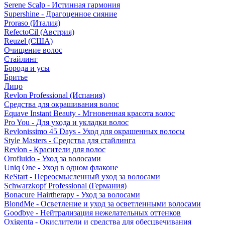
Serene Scalp - Истинная гармония
Supershine - Драгоценное сияние
Proraso (Италия)
RefectoCil (Австрия)
Reuzel (США)
Очищение волос
Стайлинг
Борода и усы
Бритье
Лицо
Revlon Professional (Испания)
Средства для окрашивания волос
Equave Instant Beauty - Мгновенная красота волос
Pro You - Для ухода и укладки волос
Revlonissimo 45 Days - Уход для окрашенных волосы
Style Masters - Средства для стайлинга
Revlon - Красители для волос
Orofluido - Уход за волосами
Uniq One - Уход в одном флаконе
ReStart - Переосмысленный уход за волосами
Schwarzkopf Professional (Германия)
Bonacure Hairtherapy - Уход за волосами
BlondMe - Осветление и уход за осветленными волосами
Goodbye - Нейтрализация нежелательных оттенков
Oxigenta - Окислители и средства для обесцвечивания