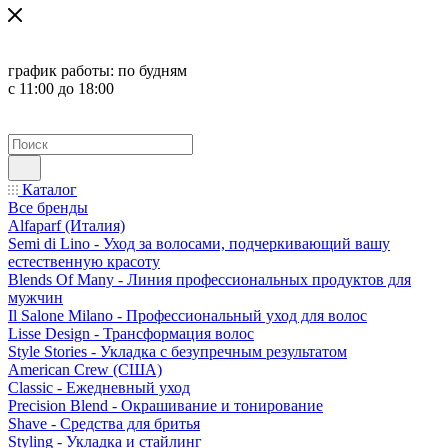
график работы:
по будням
с 11:00 до 18:00
Каталог
Все бренды
Alfaparf (Италия)
Semi di Lino - Уход за волосами, подчеркивающий вашу
естественную красоту
Blends Of Many - Линия профессиональных продуктов для
мужчин
Il Salone Milano - Профессиональный уход для волос
Lisse Design - Трансформация волос
Style Stories - Укладка с безупречным результатом
American Crew (США)
Classic - Ежедневный уход
Precision Blend - Окрашивание и тонирование
Shave - Средства для бритья
Styling - Укладка и стайлинг