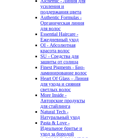
Alchemic - Линия для
усиления и
поддержания цвета
Authentic Formulas -
Органическая линия
для волос
Essential Haircare -
Eжедневный уход
OI - Абсолютная
красота волос
SU - Средства для
защиты от солнца
Finest Pigments - Био-
ламинирование волос
Heart Of Glass – Линия
для ухода и сияния
светлых волос
More Inside -
Авторские продукты
для стайлинга
Natural Tech -
Натуральный уход
Pasta & Love -
Идеальное бритье и
уход за бородой