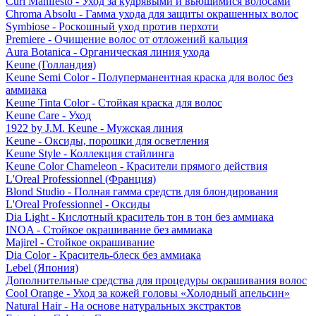
Curl Manifesto - Уход за кудрявыми и вьющимися волосами
Chroma Absolu - Гамма ухода для защиты окрашенных волос
Symbiose - Роскошный уход против перхоти
Premiere - Очищение волос от отложений кальция
Aura Botanica - Органическая линия ухода
Keune (Голландия)
Keune Semi Color - Полуперманентная краска для волос без
аммиака
Keune Tinta Color - Стойкая краска для волос
Keune Care - Уход
1922 by J.M. Keune - Мужская линия
Keune - Оксиды, порошки для осветления
Keune Style - Коллекция стайлинга
Keune Color Chameleon - Красители прямого действия
L'Oreal Professionnel (Франция)
Blond Studio - Полная гамма средств для блондирования
L'Oreal Professionnel - Оксиды
Dia Light - Кислотный краситель тон в тон без аммиака
INOA - Стойкое окрашивание без аммиака
Majirel - Стойкое окрашивание
Dia Color - Краситель-блеск без аммиака
Lebel (Япония)
Дополнительные средства для процедуры окрашивания волос
Cool Orange - Уход за кожей головы «Холодный апельсин»
Natural Hair - На основе натуральных экстрактов