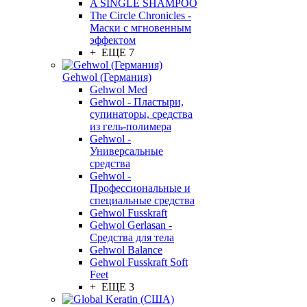
A SINGLE SHAMPOO
The Circle Chronicles -
Маски с мгновенным
эффектом
+ ЕЩЕ 7
Gehwol (Германия)
Gehwol Med
Gehwol - Пластыри,
супинаторы, средства
из гель-полимера
Gehwol -
Универсальные
средства
Gehwol -
Профессиональные и
специальные средства
Gehwol Fusskraft
Gehwol Gerlasan -
Средства для тела
Gehwol Balance
Gehwol Fusskraft Soft
Feet
+ ЕЩЕ 3