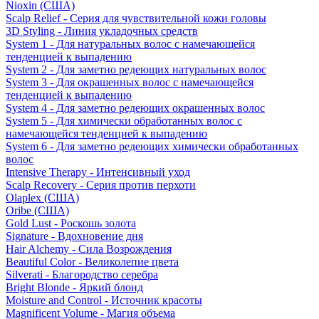
Nioxin (США)
Scalp Relief - Серия для чувствительной кожи головы
3D Styling - Линия укладочных средств
System 1 - Для натуральных волос с намечающейся
тенденцией к выпадению
System 2 - Для заметно редеющих натуральных волос
System 3 - Для окрашенных волос с намечающейся
тенденцией к выпадению
System 4 - Для заметно редеющих окрашенных волос
System 5 - Для химически обработанных волос с
намечающейся тенденцией к выпадению
System 6 - Для заметно редеющих химически обработанных
волос
Intensive Therapy - Интенсивный уход
Scalp Recovery - Серия против перхоти
Olaplex (США)
Oribe (США)
Gold Lust - Роскошь золота
Signature - Вдохновение дня
Hair Alchemy - Сила Возрождения
Beautiful Color - Великолепие цвета
Silverati - Благородство серебра
Bright Blonde - Яркий блонд
Moisture and Control - Источник красоты
Magnificent Volume - Магия объема