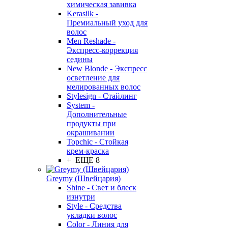
химическая завивка
Kerasilk -
Премиальный уход для
волос
Men Reshade -
Экспресс-коррекция
седины
New Blonde - Экспресс
осветление для
мелированных волос
Stylesign - Стайлинг
System -
Дополнительные
продукты при
окрашивании
Topchic - Стойкая
крем-краска
+ ЕЩЕ 8
Greymy (Швейцария)
Shine - Свет и блеск
изнутри
Style - Средства
укладки волос
Color - Линия для