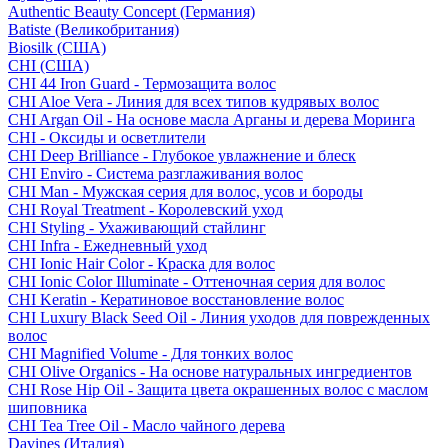
Authentic Beauty Concept (Германия)
Batiste (Великобритания)
Biosilk (США)
CHI (США)
CHI 44 Iron Guard - Термозащита волос
CHI Aloe Vera - Линия для всех типов кудрявых волос
CHI Argan Oil - На основе масла Арганы и дерева Моринга
CHI - Оксиды и осветлители
CHI Deep Brilliance - Глубокое увлажнение и блеск
CHI Enviro - Система разглаживания волос
CHI Man - Мужская серия для волос, усов и бороды
CHI Royal Treatment - Королевский уход
CHI Styling - Ухаживающий стайлинг
CHI Infra - Ежедневный уход
CHI Ionic Hair Color - Краска для волос
CHI Ionic Color Illuminate - Оттеночная серия для волос
CHI Keratin - Кератиновое восстановление волос
CHI Luxury Black Seed Oil - Линия уходов для поврежденных
волос
CHI Magnified Volume - Для тонких волос
CHI Olive Organics - На основе натуральных ингредиентов
CHI Rose Hip Oil - Защита цвета окрашенных волос с маслом
шиповника
CHI Tea Tree Oil - Масло чайного дерева
Davines (Италия)