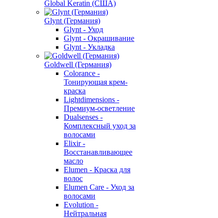
Global Keratin (США)
Glynt (Германия)
Glynt - Уход
Glynt - Окрашивание
Glynt - Укладка
Goldwell (Германия)
Colorance -
Тонирующая крем-
краска
Lightdimensions -
Премиум-осветление
Dualsenses -
Комплексный уход за
волосами
Elixir -
Восстанавливающее
масло
Elumen - Краска для
волос
Elumen Care - Уход за
волосами
Evolution -
Нейтральная