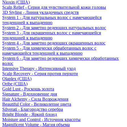
Nioxin (США)
Scalp Relief - Серия для чувствительной кожи головы
3D Styling - Линия укладочных средств
System 1 - Для натуральных волос с намечающейся
тенденцией к выпадению
System 2 - Для заметно редеющих натуральных волос
System 3 - Для окрашенных волос с намечающейся
тенденцией к выпадению
System 4 - Для заметно редеющих окрашенных волос
System 5 - Для химически обработанных волос с
намечающейся тенденцией к выпадению
System 6 - Для заметно редеющих химически обработанных
волос
Intensive Therapy - Интенсивный уход
Scalp Recovery - Серия против перхоти
Olaplex (США)
Oribe (США)
Gold Lust - Роскошь золота
Signature - Вдохновение дня
Hair Alchemy - Сила Возрождения
Beautiful Color - Великолепие цвета
Silverati - Благородство серебра
Bright Blonde - Яркий блонд
Moisture and Control - Источник красоты
Magnificent Volume - Магия объема