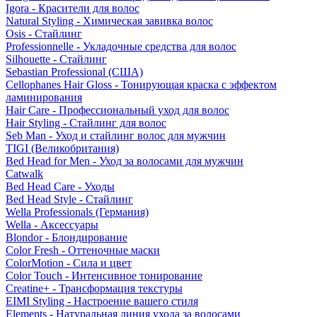
Igora - Красители для волос
Natural Styling - Химическая завивка волос
Osis - Стайлинг
Professionnelle - Укладочные средства для волос
Silhouette - Стайлинг
Sebastian Professional (США)
Cellophanes Hair Gloss - Тонирующая краска с эффектом
ламинирования
Hair Care - Профессиональный уход для волос
Hair Styling - Стайлинг для волос
Seb Man - Уход и стайлинг волос для мужчин
TIGI (Великобритания)
Bed Head for Men - Уход за волосами для мужчин
Catwalk
Bed Head Care - Уходы
Bed Head Style - Стайлинг
Wella Professionals (Германия)
Wella - Аксессуары
Blondor - Блондирование
Color Fresh - Оттеночные маски
ColorMotion - Сила и цвет
Color Touch - Интенсивное тонирование
Creatine+ - Трансформация текстуры
EIMI Styling - Настроение вашего стиля
Elements - Натуральная линия ухода за волосами