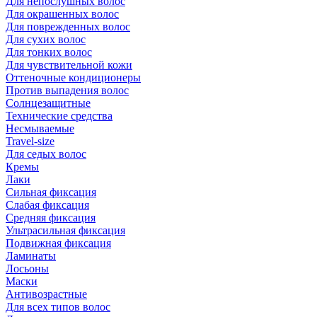
Для непослушных волос
Для окрашенных волос
Для поврежденных волос
Для сухих волос
Для тонких волос
Для чувствительной кожи
Оттеночные кондиционеры
Против выпадения волос
Солнцезащитные
Технические средства
Несмываемые
Travel-size
Для седых волос
Кремы
Лаки
Сильная фиксация
Слабая фиксация
Средняя фиксация
Ультрасильная фиксация
Подвижная фиксация
Ламинаты
Лосьоны
Маски
Антивозрастные
Для всех типов волос