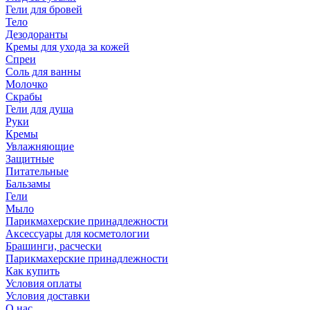
Гели для бровей
Тело
Дезодоранты
Кремы для ухода за кожей
Спреи
Соль для ванны
Молочко
Скрабы
Гели для душа
Руки
Кремы
Увлажняющие
Защитные
Питательные
Бальзамы
Гели
Мыло
Парикмахерские принадлежности
Аксессуары для косметологии
Брашинги, расчески
Парикмахерские принадлежности
Как купить
Условия оплаты
Условия доставки
О нас