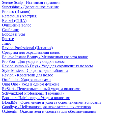
Serene Scalp - Истинная гармония
Supershine - Драгоценное сияние
Proraso (Италия)
RefectoCil (Австрия)
Reuzel (США)
Очищение волос
Стайлинг
Борода и усы
Бритье
Лицо
Revlon Professional (Испания)
Средства для окрашивания волос
Equave Instant Beauty - Мгновенная красота волос
Pro You - Для ухода и укладки волос
Revlonissimo 45 Days - Уход для окрашенных волосы
Style Masters - Средства для стайлинга
Revlon - Красители для волос
Orofluido - Уход за волосами
Uniq One - Уход в одном флаконе
ReStart - Переосмысленный уход за волосами
Schwarzkopf Professional (Германия)
Bonacure Hairtherapy - Уход за волосами
BlondMe - Осветление и уход за осветленными волосами
Goodbye - Нейтрализация нежелательных оттенков
Oxigenta - Окислители и средства для обесцвечивания