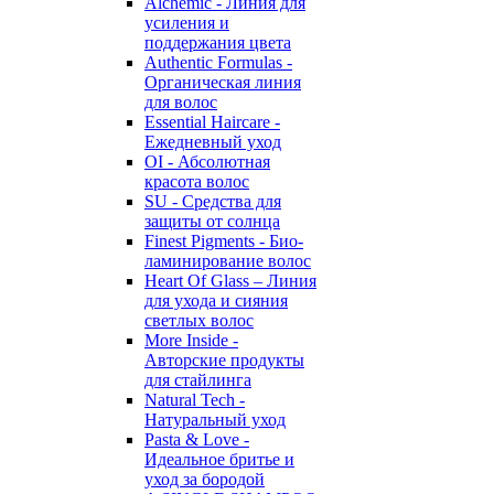
Alchemic - Линия для
усиления и
поддержания цвета
Authentic Formulas -
Органическая линия
для волос
Essential Haircare -
Eжедневный уход
OI - Абсолютная
красота волос
SU - Средства для
защиты от солнца
Finest Pigments - Био-
ламинирование волос
Heart Of Glass – Линия
для ухода и сияния
светлых волос
More Inside -
Авторские продукты
для стайлинга
Natural Tech -
Натуральный уход
Pasta & Love -
Идеальное бритье и
уход за бородой