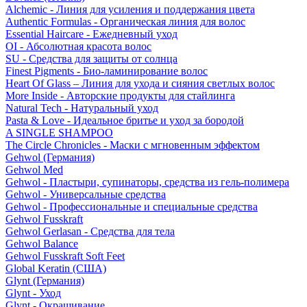
Alchemic - Линия для усиления и поддержания цвета
Authentic Formulas - Органическая линия для волос
Essential Haircare - Eжедневный уход
OI - Абсолютная красота волос
SU - Средства для защиты от солнца
Finest Pigments - Био-ламинирование волос
Heart Of Glass – Линия для ухода и сияния светлых волос
More Inside - Авторские продукты для стайлинга
Natural Tech - Натуральный уход
Pasta & Love - Идеальное бритье и уход за бородой
A SINGLE SHAMPOO
The Circle Chronicles - Маски с мгновенным эффектом
Gehwol (Германия)
Gehwol Med
Gehwol - Пластыри, супинаторы, средства из гель-полимера
Gehwol - Универсальные средства
Gehwol - Профессиональные и специальные средства
Gehwol Fusskraft
Gehwol Gerlasan - Средства для тела
Gehwol Balance
Gehwol Fusskraft Soft Feet
Global Keratin (США)
Glynt (Германия)
Glynt - Уход
Glynt - Окрашивание