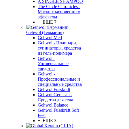
A SINGLE SHAMPOO
The Circle Chronicles -
Маски с мгновенным
эффектом
+ ЕЩЕ 7
Gehwol (Германия)
Gehwol Med
Gehwol - Пластыри,
супинаторы, средства
из гель-полимера
Gehwol -
Универсальные
средства
Gehwol -
Профессиональные и
специальные средства
Gehwol Fusskraft
Gehwol Gerlasan -
Средства для тела
Gehwol Balance
Gehwol Fusskraft Soft
Feet
+ ЕЩЕ 3