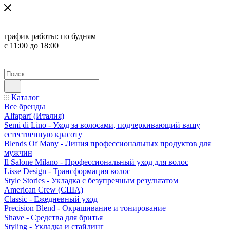
график работы:
по будням
с 11:00 до 18:00
Каталог
Все бренды
Alfaparf (Италия)
Semi di Lino - Уход за волосами, подчеркивающий вашу
естественную красоту
Blends Of Many - Линия профессиональных продуктов для
мужчин
Il Salone Milano - Профессиональный уход для волос
Lisse Design - Трансформация волос
Style Stories - Укладка с безупречным результатом
American Crew (США)
Classic - Ежедневный уход
Precision Blend - Окрашивание и тонирование
Shave - Средства для бритья
Styling - Укладка и стайлинг