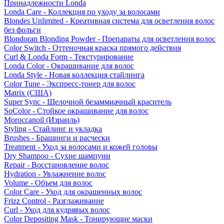
Принадлежности Londa
Londa Care - Коллекция по уходу за волосами
Blondes Unlimited - Креативная система для осветления волос
без фольги
Blondoran Blonding Powder - Препараты для осветления волос
Color Switch - Оттеночная краска прямого действия
Curl & Londa Form - Текстурирование
Londa Color - Окрашивание для волос
Londa Style - Новая коллекция стайлинга
Color Tune - Экспресс-тонер для волос
Matrix (США)
Super Sync - Щелочной безаммиачный краситель
SoColor - Стойкое окрашивание для волос
Moroccanoil (Израиль)
Styling - Стайлинг и укладка
Brushes - Брашинги и расчески
Treatment - Уход за волосами и кожей головы
Dry Shampoo - Сухие шампуни
Repair - Восстановление волос
Hydration - Увлажнение волос
Volume - Объем для волос
Color Care - Уход для окрашенных волос
Frizz Control - Разглаживание
Curl - Уход для кудрявых волос
Color Depositing Mask - Тонирующие маски