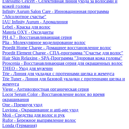
Estessimo Celcert - Селективная линия ухода за волосами и
кожей головы
Infinity Aurum Salon Care - Инновационная программа
"Абсолютное счастье"
IAU Infinity Aurum - Аромалиния
Lebel - Краска для волос
Materia OXY - Оксиданты
PH 4.7 - Восстанавливающая серия
Plia - Молекулярное моделирование волос
Proedit Home Charge - Домашнее восстановление волос
Proedit Element Charge - СПА-программа "Счастье для волос"
Hair Skin Relaxing - SPA-Программа "Здоровая кожа головы"
Proscenia - Восстанавливающая серия для окрашенных волос
THEO - Уход для мужчин
Trie - Линия для укладки с протеинами шелка и жемчуга
Trie Tuner - Линия для базовой укладки с протеинами шелка и
жемчуга
Viege - Антивозростная органическая серия
Locor Serum Color - Восстановление волос во время
окрашивания
One - Премиум уход
Luviona - Окрашивание и anti-age уход
Moii - Средства для волос и рук
Rufor - Бережное выпрямление волос
Londa (Германия)