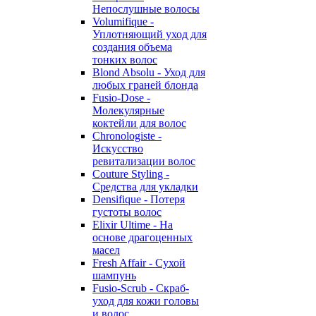
Непослушные волосы
Volumifique -
Уплотняющий уход для
создания объема
тонких волос
Blond Absolu - Уход для
любых граней блонда
Fusio-Dose -
Молекулярные
коктейли для волос
Chronologiste -
Искусство
ревитализации волос
Couture Styling -
Средства для укладки
Densifique - Потеря
густоты волос
Elixir Ultime - На
основе драгоценных
масел
Fresh Affair - Сухой
шампунь
Fusio-Scrub - Скраб-
уход для кожи головы
и волос