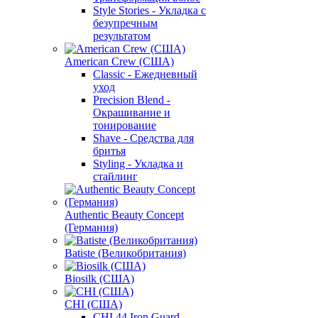
Style Stories - Укладка с
безупречным
результатом
American Crew (США)
Classic - Ежедневный
уход
Precision Blend -
Окрашивание и
тонирование
Shave - Средства для
бритья
Styling - Укладка и
стайлинг
Authentic Beauty Concept
(Германия)
Batiste (Великобритания)
Biosilk (США)
CHI (США)
CHI 44 Iron Guard -