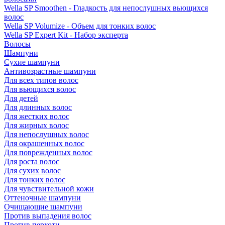
Wella SP Smoothen - Гладкость для непослушных вьющихся
волос
Wella SP Volumize - Объем для тонких волос
Wella SP Expert Kit - Набор эксперта
Волосы
Шампуни
Сухие шампуни
Антивозрастные шампуни
Для всех типов волос
Для вьющихся волос
Для детей
Для длинных волос
Для жестких волос
Для жирных волос
Для непослушных волос
Для окрашенных волос
Для поврежденных волос
Для роста волос
Для сухих волос
Для тонких волос
Для чувствительной кожи
Оттеночные шампуни
Очищающие шампуни
Против выпадения волос
Против перхоти