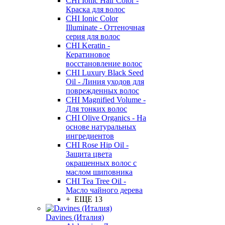
CHI Ionic Hair Color -
Краска для волос
CHI Ionic Color
Illuminate - Оттеночная
серия для волос
CHI Keratin -
Кератиновое
восстановление волос
CHI Luxury Black Seed
Oil - Линия уходов для
поврежденных волос
CHI Magnified Volume -
Для тонких волос
CHI Olive Organics - На
основе натуральных
ингредиентов
CHI Rose Hip Oil -
Защита цвета
окрашенных волос с
маслом шиповника
CHI Tea Tree Oil -
Масло чайного дерева
+ ЕЩЕ 13
Davines (Италия)