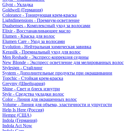
Glynt - Укладка
Goldwell (Германия)
Colorance - Тонирующая крем-краска
Lightdimensions - Премиум-осветление
Dualsenses - Комплексный уход за волосами
Elixir - Восстанавливающее масло
Elumen - Краска для волос
Elumen Care - Уход за волосами
Evolution - Нейтральная химическая завивка
Kerasilk - Премиальный уход для волос
Men Reshade - Экспресс-коррекция седины
New Blonde - Экспресс осветление для мелированных волос
Stylesign - Стайлинг
System - Дополнительные продукты при окрашивании
Topchic - Стойкая крем-краска
Greymy (Швейцария)
Shine - Свет и блеск изнутри
Style - Средства укладки волос
Color - Линия для окрашенных волос
Volume - Линия для объема, эластичности и упругости
Help Is Here (Россия)
Hempz (США)
Indola (Германия)
Indola Act Now
Indola Care