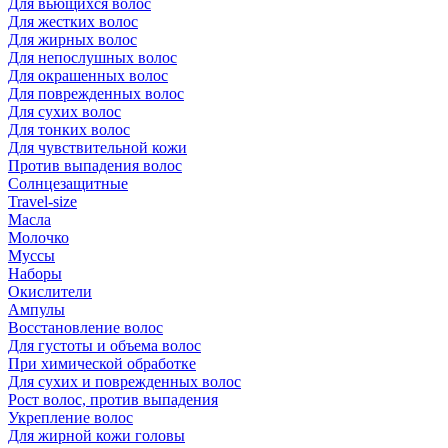
Для вьющихся волос
Для жестких волос
Для жирных волос
Для непослушных волос
Для окрашенных волос
Для поврежденных волос
Для сухих волос
Для тонких волос
Для чувствительной кожи
Против выпадения волос
Солнцезащитные
Travel-size
Масла
Молочко
Муссы
Наборы
Окислители
Ампулы
Восстановление волос
Для густоты и объема волос
При химической обработке
Для сухих и поврежденных волос
Рост волос, против выпадения
Укрепление волос
Для жирной кожи головы