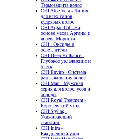
Термозащита волос
CHI Aloe Vera - Линия
для всех типов
кудрявых волос
CHI Argan Oil - На
основе масла Арганы и
дерева Моринга
CHI - Оксиды и
осветлители
CHI Deep Brilliance -
Глубокое увлажнение и
блеск
CHI Enviro - Система
разглаживания волос
CHI Man - Мужская
серия для волос, усов и
бороды
CHI Royal Treatment -
Королевский уход
CHI Styling -
Ухаживающий
стайлинг
CHI Infra -
Ежедневный уход