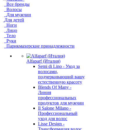
Все бренды
Волосы
Для мужчин
Для детей
Ноги
Лицо
Тело
Руки
Парикмахерские принадлежности
Alfaparf (Италия)
Semi di Lino - Уход за
волосами,
подчеркивающий вашу
естественную красоту
Blends Of Many -
Линия
профессиональных
продуктов для мужчин
Il Salone Milano -
Профессиональный
уход для волос
Lisse Design -
Трансформация волос