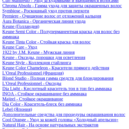
Curl Manifesto - Уход за кудрявыми и вьющимися волосами
Chroma Absolu - Гамма ухода для защиты окрашенных волос
Symbiose - Роскошный уход против перхоти
Premiere - Очищение волос от отложений кальция
Aura Botanica - Органическая линия ухода
Keune (Голландия)
Keune Semi Color - Полуперманентная краска для волос без
аммиака
Keune Tinta Color - Стойкая краска для волос
Keune Care - Уход
1922 by J.M. Keune - Мужская линия
Keune - Оксиды, порошки для осветления
Keune Style - Коллекция стайлинга
Keune Color Chameleon - Красители прямого действия
L'Oreal Professionnel (Франция)
Blond Studio - Полная гамма средств для блондирования
L'Oreal Professionnel - Оксиды
Dia Light - Кислотный краситель тон в тон без аммиака
INOA - Стойкое окрашивание без аммиака
Majirel - Стойкое окрашивание
Dia Color - Краситель-блеск без аммиака
Lebel (Япония)
Дополнительные средства для процедуры окрашивания волос
Cool Orange - Уход за кожей головы «Холодный апельсин»
Natural Hair - На основе натуральных экстрактов