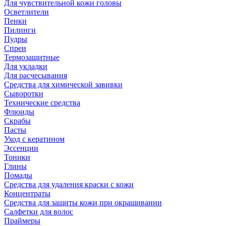
Для чувствительной кожи головы
Осветлители
Пенки
Пилинги
Пудры
Спреи
Термозащитные
Для укладки
Для расчесывания
Средства для химической завивки
Сыворотки
Технические средства
Флюиды
Скрабы
Пасты
Уход с кератином
Эссенции
Тоники
Глины
Помады
Средства для удаления краски с кожи
Концентраты
Средства для защиты кожи при окрашивании
Салфетки для волос
Праймеры