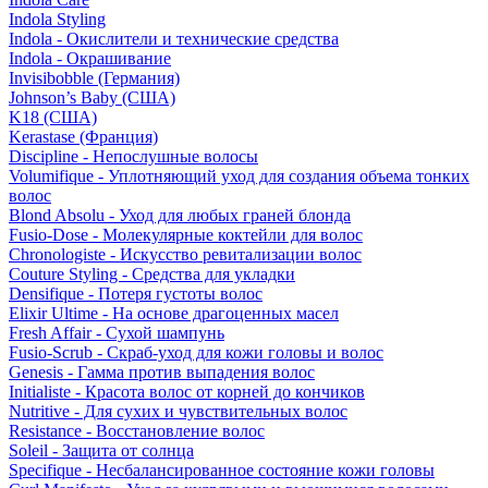
Indola Styling
Indola - Окислители и технические средства
Indola - Окрашивание
Invisibobble (Германия)
Johnson’s Baby (США)
K18 (США)
Kerastase (Франция)
Discipline - Непослушные волосы
Volumifique - Уплотняющий уход для создания объема тонких
волос
Blond Absolu - Уход для любых граней блонда
Fusio-Dose - Молекулярные коктейли для волос
Chronologiste - Искусство ревитализации волос
Couture Styling - Средства для укладки
Densifique - Потеря густоты волос
Elixir Ultime - На основе драгоценных масел
Fresh Affair - Сухой шампунь
Fusio-Scrub - Скраб-уход для кожи головы и волос
Genesis - Гамма против выпадения волос
Initialiste - Красота волос от корней до кончиков
Nutritive - Для сухих и чувствительных волос
Resistance - Восстановление волос
Soleil - Защита от солнца
Specifique - Несбалансированное состояние кожи головы