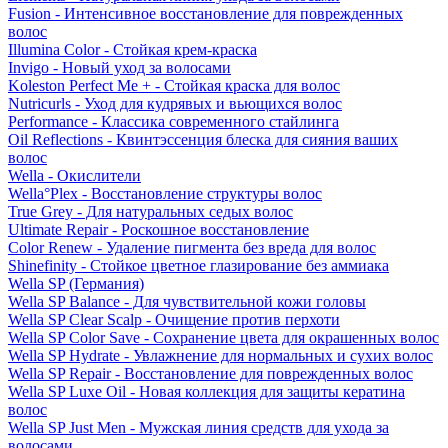
Fusion - Интенсивное восстановление для поврежденных
волос
Illumina Color - Стойкая крем-краска
Invigo - Новый уход за волосами
Koleston Perfect Me + - Стойкая краска для волос
Nutricurls - Уход для кудрявых и вьющихся волос
Performance - Классика современного стайлинга
Oil Reflections - Квинтэссенция блеска для сияния ваших
волос
Wella - Окислители
Wella°Plex - Восстановление структуры волос
True Grey - Для натуральных седых волос
Ultimate Repair - Роскошное восстановление
Color Renew - Удаление пигмента без вреда для волос
Shinefinity - Стойкое цветное глазирование без аммиака
Wella SP (Германия)
Wella SP Balance - Для чувствительной кожи головы
Wella SP Clear Scalp - Очищение против перхоти
Wella SP Color Save - Сохранение цвета для окрашенных волос
Wella SP Hydrate - Увлажнение для нормальных и сухих волос
Wella SP Repair - Восстановление для поврежденных волос
Wella SP Luxe Oil - Новая коллекция для защиты кератина
волос
Wella SP Just Men - Мужская линия средств для ухода за
волосами