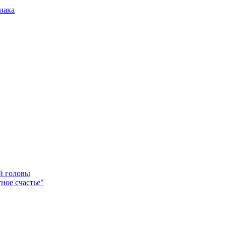
иака
ей головы
ное счастье"