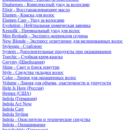
Dualsenses - Комплексный уход за волосами
Elixir - Восстанавливающее масло
Elumen - Краска для волос
Elumen Care - Уход за волосами
Evolution - Нейтральная химическая завивка
Kerasilk - Премиальный уход для волос
Men Reshade - Экспресс-коррекция седины
New Blonde - Экспресс осветление для мелированных волос
Stylesign - Стайлинг
System - Дополнительные продукты при окрашивании
Topchic - Стойкая крем-краска
Greymy (Швейцария)
Shine - Свет и блеск изнутри
Style - Средства укладки волос
Color - Линия для окрашенных волос
Volume - Линия для объема, эластичности и упругости
Help Is Here (Россия)
Hempz (США)
Indola (Германия)
Indola Act Now
Indola Care
Indola Styling
Indola - Окислители и технические средства
Indola - Окрашивание
Invisibobble (Германия)