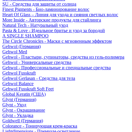
SU - Средства для защиты от солнца
Finest Pigments - Био-ламинирование волос
Heart Of Glass – Линия для ухода и сияния светлых волос
More Inside - Авторские продукты для стайлинга
Natural Tech - Натуральный уход
Pasta & Love - Идеальное бритье и уход за бородой
A SINGLE SHAMPOO
The Circle Chronicles - Маски с мгновенным эффектом
Gehwol (Германия)
Gehwol Med
Gehwol - Пластыри, супинаторы, средства из гель-полимера
Gehwol - Универсальные средства
Gehwol - Профессиональные и специальные средства
Gehwol Fusskraft
Gehwol Gerlasan - Средства для тела
Gehwol Balance
Gehwol Fusskraft Soft Feet
Global Keratin (США)
Glynt (Германия)
Glynt - Уход
Glynt - Окрашивание
Glynt - Укладка
Goldwell (Германия)
Colorance - Тонирующая крем-краска
Lightdimensions - Премиум-осветление