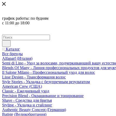
график работы:
по будням
с 11:00 до 18:00
Каталог
Все бренды
Alfaparf (Италия)
Semi di Lino - Уход за волосами, подчеркивающий вашу естест
Blends Of Many - Линия профессиональных продуктов для муж
Il Salone Milano - Профессиональный уход для волос
Lisse Design - Трансформация волос
Style Stories - Укладка с безупречным результатом
American Crew (США)
Classic - Ежедневный уход
Precision Blend - Окрашивание и тонирование
Shave - Средства для бритья
Styling - Укладка и стайлинг
Authentic Beauty Concept (Германия)
Batiste (Великобритания)