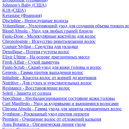
Johnson’s Baby (США)
K18 (США)
Kerastase (Франция)
Discipline - Непослушные волосы
Volumifique - Уплотняющий уход для создания объема тонких в
Blond Absolu - Уход для любых граней блонда
Fusio-Dose - Молекулярные коктейли для волос
Chronologiste - Искусство ревитализации волос
Couture Styling - Средства для укладки
Densifique - Потеря густоты волос
Elixir Ultime - На основе драгоценных масел
Fresh Affair - Сухой шампунь
Fusio-Scrub - Скраб-уход для кожи головы и волос
Genesis - Гамма против выпадения волос
Initialiste - Красота волос от корней до кончиков
Nutritive - Для сухих и чувствительных волос
Resistance - Восстановление волос
Soleil - Защита от солнца
Specifique - Несбалансированное состояние кожи головы
Curl Manifesto - Уход за кудрявыми и вьющимися волосами
Chroma Absolu - Гамма ухода для защиты окрашенных волос
Symbiose - Роскошный уход против перхоти
Premiere - Очищение волос от отложений кальция
Aura Botanica - Органическая линия ухода