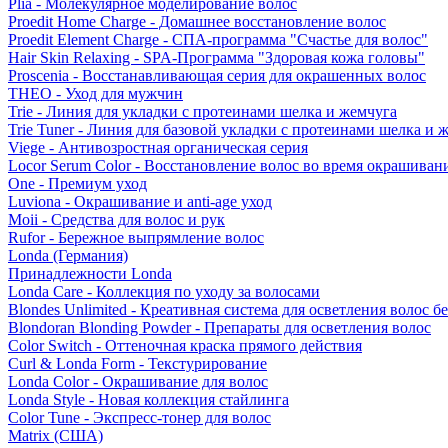
Plia - Молекулярное моделирование волос
Proedit Home Charge - Домашнее восстановление волос
Proedit Element Charge - СПА-программа "Счастье для волос"
Hair Skin Relaxing - SPA-Программа "Здоровая кожа головы"
Proscenia - Восстанавливающая серия для окрашенных волос
THEO - Уход для мужчин
Trie - Линия для укладки с протеинами шелка и жемчуга
Trie Tuner - Линия для базовой укладки с протеинами шелка и 
Viege - Антивозростная органическая серия
Locor Serum Color - Восстановление волос во время окрашиван
One - Премиум уход
Luviona - Окрашивание и anti-age уход
Moii - Средства для волос и рук
Rufor - Бережное выпрямление волос
Londa (Германия)
Принадлежности Londa
Londa Care - Коллекция по уходу за волосами
Blondes Unlimited - Креативная система для осветления волос б
Blondoran Blonding Powder - Препараты для осветления волос
Color Switch - Оттеночная краска прямого действия
Curl & Londa Form - Текстурирование
Londa Color - Окрашивание для волос
Londa Style - Новая коллекция стайлинга
Color Tune - Экспресс-тонер для волос
Matrix (США)