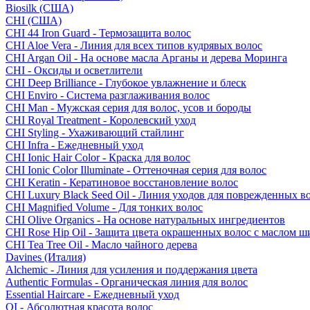
Biosilk (США)
CHI (США)
CHI 44 Iron Guard - Термозащита волос
CHI Aloe Vera - Линия для всех типов кудрявых волос
CHI Argan Oil - На основе масла Арганы и дерева Моринга
CHI - Оксиды и осветлители
CHI Deep Brilliance - Глубокое увлажнение и блеск
CHI Enviro - Система разглаживания волос
CHI Man - Мужская серия для волос, усов и бороды
CHI Royal Treatment - Королевский уход
CHI Styling - Ухаживающий стайлинг
CHI Infra - Ежедневный уход
CHI Ionic Hair Color - Краска для волос
CHI Ionic Color Illuminate - Оттеночная серия для волос
CHI Keratin - Кератиновое восстановление волос
CHI Luxury Black Seed Oil - Линия уходов для поврежденных в
CHI Magnified Volume - Для тонких волос
CHI Olive Organics - На основе натуральных ингредиентов
CHI Rose Hip Oil - Защита цвета окрашенных волос с маслом 
CHI Tea Tree Oil - Масло чайного дерева
Davines (Италия)
Alchemic - Линия для усиления и поддержания цвета
Authentic Formulas - Органическая линия для волос
Essential Haircare - Eжедневный уход
OI - Абсолютная красота волос