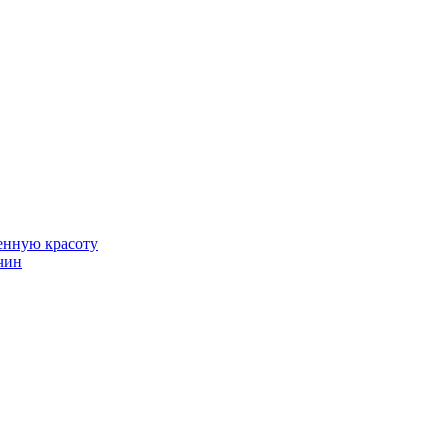
венную красоту
чин