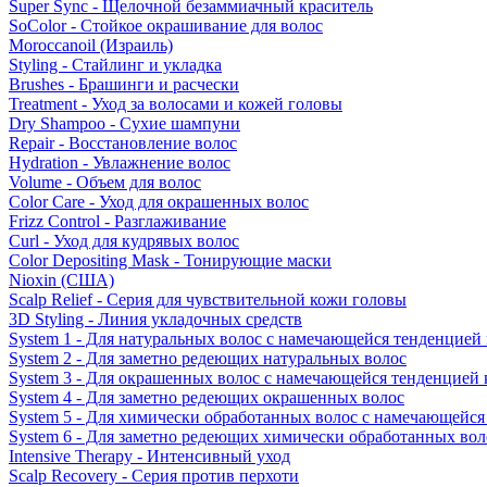
Super Sync - Щелочной безаммиачный краситель
SoColor - Стойкое окрашивание для волос
Moroccanoil (Израиль)
Styling - Стайлинг и укладка
Brushes - Брашинги и расчески
Treatment - Уход за волосами и кожей головы
Dry Shampoo - Сухие шампуни
Repair - Восстановление волос
Hydration - Увлажнение волос
Volume - Объем для волос
Color Care - Уход для окрашенных волос
Frizz Control - Разглаживание
Curl - Уход для кудрявых волос
Color Depositing Mask - Тонирующие маски
Nioxin (США)
Scalp Relief - Серия для чувствительной кожи головы
3D Styling - Линия укладочных средств
System 1 - Для натуральных волос с намечающейся тенденцией
System 2 - Для заметно редеющих натуральных волос
System 3 - Для окрашенных волос с намечающейся тенденцией
System 4 - Для заметно редеющих окрашенных волос
System 5 - Для химически обработанных волос с намечающейс
System 6 - Для заметно редеющих химически обработанных вол
Intensive Therapy - Интенсивный уход
Scalp Recovery - Серия против перхоти