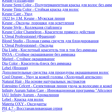
Keune (Голландия)
Keune Semi Color - Полуперманентная краска для волос без амм
Keune Tinta Color - Стойкая краска для волос
Keune Care - Уход
1922 by J.M. Keune - Мужская линия
Keune - Оксиды, порошки для осветления
Keune Style - Коллекция стайлинга
Keune Color Chameleon - Красители прямого действия
L'Oreal Professionnel (Франция)
Blond Studio - Полная гамма средств для блондирования
L'Oreal Professionnel - Оксиды
Dia Light - Кислотный краситель тон в тон без аммиака
INOA - Стойкое окрашивание без аммиака
Majirel - Стойкое окрашивание
Dia Color - Краситель-блеск без аммиака
Lebel (Япония)
Дополнительные средства для процедуры окрашивания волос
Cool Orange - Уход за кожей головы «Холодный апельсин»
Natural Hair - На основе натуральных экстрактов
Estessimo Celcert - Селективная линия ухода за волосами и кож
Infinity Aurum Salon Care - Инновационная программа "Абсолют
IAU Infinity Aurum - Аромалиния
Lebel - Краска для волос
Materia OXY - Оксиданты
PH 4.7 - Восстанавливающая серия