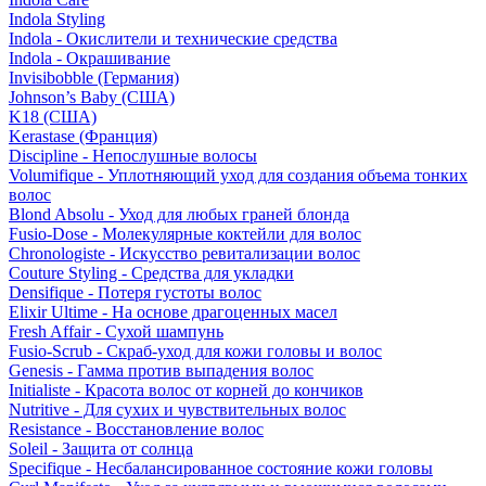
Indola Styling
Indola - Окислители и технические средства
Indola - Окрашивание
Invisibobble (Германия)
Johnson’s Baby (США)
K18 (США)
Kerastase (Франция)
Discipline - Непослушные волосы
Volumifique - Уплотняющий уход для создания объема тонких
волос
Blond Absolu - Уход для любых граней блонда
Fusio-Dose - Молекулярные коктейли для волос
Chronologiste - Искусство ревитализации волос
Couture Styling - Средства для укладки
Densifique - Потеря густоты волос
Elixir Ultime - На основе драгоценных масел
Fresh Affair - Сухой шампунь
Fusio-Scrub - Скраб-уход для кожи головы и волос
Genesis - Гамма против выпадения волос
Initialiste - Красота волос от корней до кончиков
Nutritive - Для сухих и чувствительных волос
Resistance - Восстановление волос
Soleil - Защита от солнца
Specifique - Несбалансированное состояние кожи головы