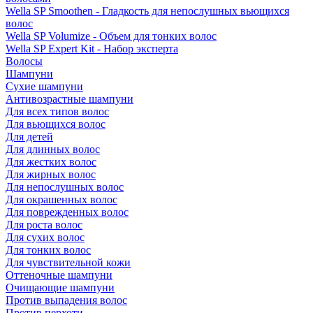
Wella SP Smoothen - Гладкость для непослушных вьющихся
волос
Wella SP Volumize - Объем для тонких волос
Wella SP Expert Kit - Набор эксперта
Волосы
Шампуни
Сухие шампуни
Антивозрастные шампуни
Для всех типов волос
Для вьющихся волос
Для детей
Для длинных волос
Для жестких волос
Для жирных волос
Для непослушных волос
Для окрашенных волос
Для поврежденных волос
Для роста волос
Для сухих волос
Для тонких волос
Для чувствительной кожи
Оттеночные шампуни
Очищающие шампуни
Против выпадения волос
Против перхоти