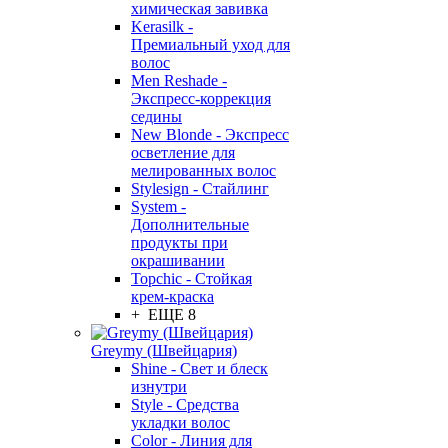
химическая завивка
Kerasilk -
Премиальный уход для
волос
Men Reshade -
Экспресс-коррекция
седины
New Blonde - Экспресс
осветление для
мелированных волос
Stylesign - Стайлинг
System -
Дополнительные
продукты при
окрашивании
Topchic - Стойкая
крем-краска
+ ЕЩЕ 8
Greymy (Швейцария)
Shine - Свет и блеск
изнутри
Style - Средства
укладки волос
Color - Линия для