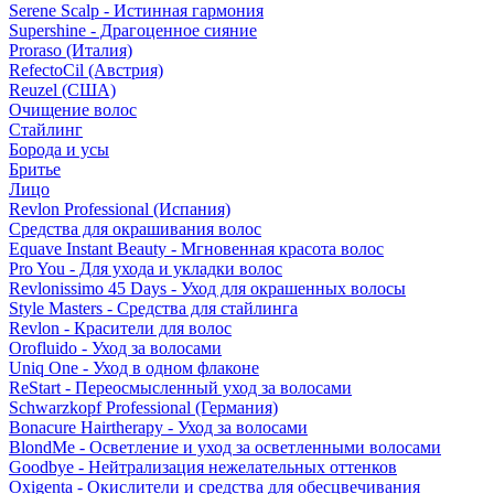
Serene Scalp - Истинная гармония
Supershine - Драгоценное сияние
Proraso (Италия)
RefectoCil (Австрия)
Reuzel (США)
Очищение волос
Стайлинг
Борода и усы
Бритье
Лицо
Revlon Professional (Испания)
Средства для окрашивания волос
Equave Instant Beauty - Мгновенная красота волос
Pro You - Для ухода и укладки волос
Revlonissimo 45 Days - Уход для окрашенных волосы
Style Masters - Средства для стайлинга
Revlon - Красители для волос
Orofluido - Уход за волосами
Uniq One - Уход в одном флаконе
ReStart - Переосмысленный уход за волосами
Schwarzkopf Professional (Германия)
Bonacure Hairtherapy - Уход за волосами
BlondMe - Осветление и уход за осветленными волосами
Goodbye - Нейтрализация нежелательных оттенков
Oxigenta - Окислители и средства для обесцвечивания