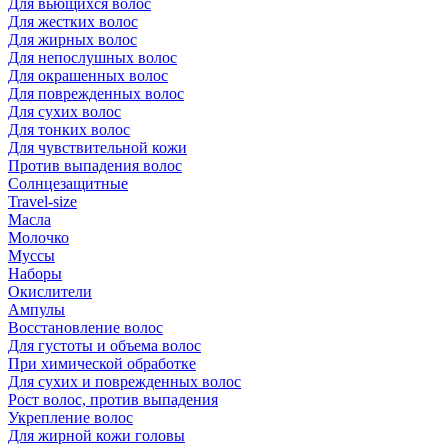
Для вьющихся волос
Для жестких волос
Для жирных волос
Для непослушных волос
Для окрашенных волос
Для поврежденных волос
Для сухих волос
Для тонких волос
Для чувствительной кожи
Против выпадения волос
Солнцезащитные
Travel-size
Масла
Молочко
Муссы
Наборы
Окислители
Ампулы
Восстановление волос
Для густоты и объема волос
При химической обработке
Для сухих и поврежденных волос
Рост волос, против выпадения
Укрепление волос
Для жирной кожи головы