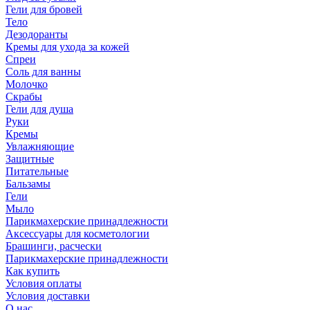
Гели для бровей
Тело
Дезодоранты
Кремы для ухода за кожей
Спреи
Соль для ванны
Молочко
Скрабы
Гели для душа
Руки
Кремы
Увлажняющие
Защитные
Питательные
Бальзамы
Гели
Мыло
Парикмахерские принадлежности
Аксессуары для косметологии
Брашинги, расчески
Парикмахерские принадлежности
Как купить
Условия оплаты
Условия доставки
О нас