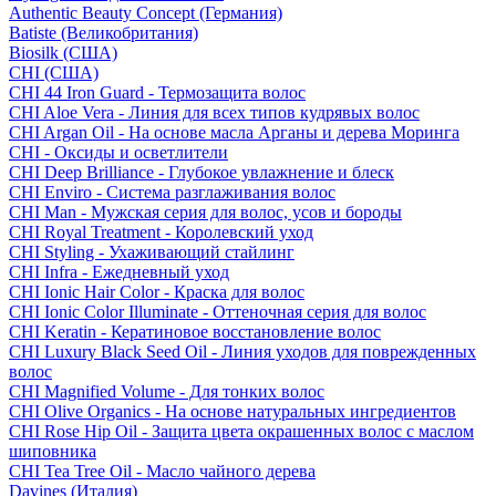
Authentic Beauty Concept (Германия)
Batiste (Великобритания)
Biosilk (США)
CHI (США)
CHI 44 Iron Guard - Термозащита волос
CHI Aloe Vera - Линия для всех типов кудрявых волос
CHI Argan Oil - На основе масла Арганы и дерева Моринга
CHI - Оксиды и осветлители
CHI Deep Brilliance - Глубокое увлажнение и блеск
CHI Enviro - Система разглаживания волос
CHI Man - Мужская серия для волос, усов и бороды
CHI Royal Treatment - Королевский уход
CHI Styling - Ухаживающий стайлинг
CHI Infra - Ежедневный уход
CHI Ionic Hair Color - Краска для волос
CHI Ionic Color Illuminate - Оттеночная серия для волос
CHI Keratin - Кератиновое восстановление волос
CHI Luxury Black Seed Oil - Линия уходов для поврежденных
волос
CHI Magnified Volume - Для тонких волос
CHI Olive Organics - На основе натуральных ингредиентов
CHI Rose Hip Oil - Защита цвета окрашенных волос с маслом
шиповника
CHI Tea Tree Oil - Масло чайного дерева
Davines (Италия)