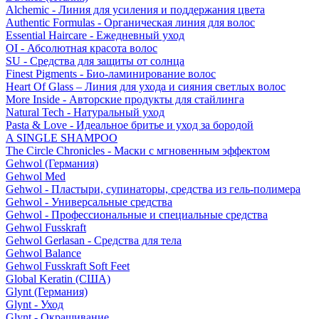
Alchemic - Линия для усиления и поддержания цвета
Authentic Formulas - Органическая линия для волос
Essential Haircare - Eжедневный уход
OI - Абсолютная красота волос
SU - Средства для защиты от солнца
Finest Pigments - Био-ламинирование волос
Heart Of Glass – Линия для ухода и сияния светлых волос
More Inside - Авторские продукты для стайлинга
Natural Tech - Натуральный уход
Pasta & Love - Идеальное бритье и уход за бородой
A SINGLE SHAMPOO
The Circle Chronicles - Маски с мгновенным эффектом
Gehwol (Германия)
Gehwol Med
Gehwol - Пластыри, супинаторы, средства из гель-полимера
Gehwol - Универсальные средства
Gehwol - Профессиональные и специальные средства
Gehwol Fusskraft
Gehwol Gerlasan - Средства для тела
Gehwol Balance
Gehwol Fusskraft Soft Feet
Global Keratin (США)
Glynt (Германия)
Glynt - Уход
Glynt - Окрашивание