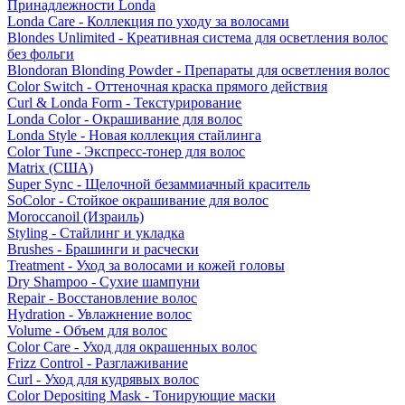
Принадлежности Londa
Londa Care - Коллекция по уходу за волосами
Blondes Unlimited - Креативная система для осветления волос
без фольги
Blondoran Blonding Powder - Препараты для осветления волос
Color Switch - Оттеночная краска прямого действия
Curl & Londa Form - Текстурирование
Londa Color - Окрашивание для волос
Londa Style - Новая коллекция стайлинга
Color Tune - Экспресс-тонер для волос
Matrix (США)
Super Sync - Щелочной безаммиачный краситель
SoColor - Стойкое окрашивание для волос
Moroccanoil (Израиль)
Styling - Стайлинг и укладка
Brushes - Брашинги и расчески
Treatment - Уход за волосами и кожей головы
Dry Shampoo - Сухие шампуни
Repair - Восстановление волос
Hydration - Увлажнение волос
Volume - Объем для волос
Color Care - Уход для окрашенных волос
Frizz Control - Разглаживание
Curl - Уход для кудрявых волос
Color Depositing Mask - Тонирующие маски