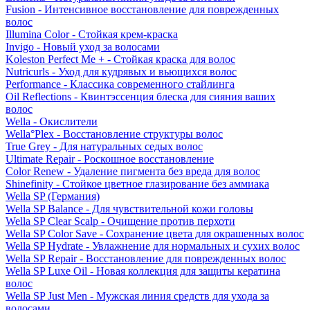
Fusion - Интенсивное восстановление для поврежденных
волос
Illumina Color - Стойкая крем-краска
Invigo - Новый уход за волосами
Koleston Perfect Me + - Стойкая краска для волос
Nutricurls - Уход для кудрявых и вьющихся волос
Performance - Классика современного стайлинга
Oil Reflections - Квинтэссенция блеска для сияния ваших
волос
Wella - Окислители
Wella°Plex - Восстановление структуры волос
True Grey - Для натуральных седых волос
Ultimate Repair - Роскошное восстановление
Color Renew - Удаление пигмента без вреда для волос
Shinefinity - Стойкое цветное глазирование без аммиака
Wella SP (Германия)
Wella SP Balance - Для чувствительной кожи головы
Wella SP Clear Scalp - Очищение против перхоти
Wella SP Color Save - Сохранение цвета для окрашенных волос
Wella SP Hydrate - Увлажнение для нормальных и сухих волос
Wella SP Repair - Восстановление для поврежденных волос
Wella SP Luxe Oil - Новая коллекция для защиты кератина
волос
Wella SP Just Men - Мужская линия средств для ухода за
волосами