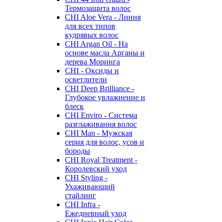
Термозащита волос
CHI Aloe Vera - Линия
для всех типов
кудрявых волос
CHI Argan Oil - На
основе масла Арганы и
дерева Моринга
CHI - Оксиды и
осветлители
CHI Deep Brilliance -
Глубокое увлажнение и
блеск
CHI Enviro - Система
разглаживания волос
CHI Man - Мужская
серия для волос, усов и
бороды
CHI Royal Treatment -
Королевский уход
CHI Styling -
Ухаживающий
стайлинг
CHI Infra -
Ежедневный уход