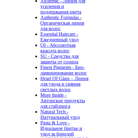
Alchemic - Линия для
усиления и
поддержания цвета
Authentic Formulas -
Органическая линия
для волос
Essential Haircare -
Eжедневный уход
OI - Абсолютная
красота волос
SU - Средства для
защиты от солнца
Finest Pigments - Био-
ламинирование волос
Heart Of Glass – Линия
для ухода и сияния
светлых волос
More Inside -
Авторские продукты
для стайлинга
Natural Tech -
Натуральный уход
Pasta & Love -
Идеальное бритье и
уход за бородой