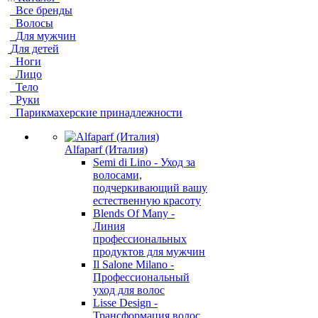
Все бренды
Волосы
Для мужчин
Для детей
Ноги
Лицо
Тело
Руки
Парикмахерские принадлежности
Alfaparf (Италия)
Semi di Lino - Уход за
волосами,
подчеркивающий вашу
естественную красоту
Blends Of Many -
Линия
профессиональных
продуктов для мужчин
Il Salone Milano -
Профессиональный
уход для волос
Lisse Design -
Трансформация волос