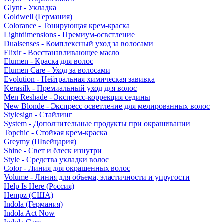
Glynt - Укладка
Goldwell (Германия)
Colorance - Тонирующая крем-краска
Lightdimensions - Премиум-осветление
Dualsenses - Комплексный уход за волосами
Elixir - Восстанавливающее масло
Elumen - Краска для волос
Elumen Care - Уход за волосами
Evolution - Нейтральная химическая завивка
Kerasilk - Премиальный уход для волос
Men Reshade - Экспресс-коррекция седины
New Blonde - Экспресс осветление для мелированных волос
Stylesign - Стайлинг
System - Дополнительные продукты при окрашивании
Topchic - Стойкая крем-краска
Greymy (Швейцария)
Shine - Свет и блеск изнутри
Style - Средства укладки волос
Color - Линия для окрашенных волос
Volume - Линия для объема, эластичности и упругости
Help Is Here (Россия)
Hempz (США)
Indola (Германия)
Indola Act Now
Indola Care