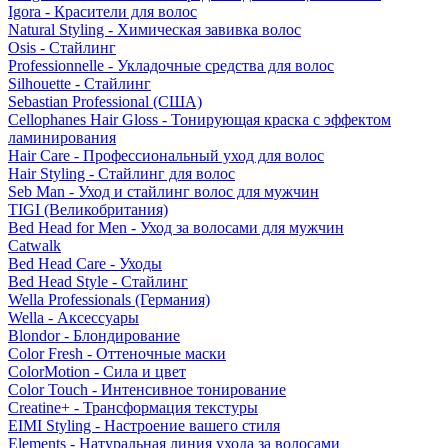
Igora - Красители для волос
Natural Styling - Химическая завивка волос
Osis - Стайлинг
Professionnelle - Укладочные средства для волос
Silhouette - Стайлинг
Sebastian Professional (США)
Cellophanes Hair Gloss - Тонирующая краска с эффектом
ламинирования
Hair Care - Профессиональный уход для волос
Hair Styling - Стайлинг для волос
Seb Man - Уход и стайлинг волос для мужчин
TIGI (Великобритания)
Bed Head for Men - Уход за волосами для мужчин
Catwalk
Bed Head Care - Уходы
Bed Head Style - Стайлинг
Wella Professionals (Германия)
Wella - Аксессуары
Blondor - Блондирование
Color Fresh - Оттеночные маски
ColorMotion - Сила и цвет
Color Touch - Интенсивное тонирование
Creatine+ - Трансформация текстуры
EIMI Styling - Настроение вашего стиля
Elements - Натуральная линия ухода за волосами