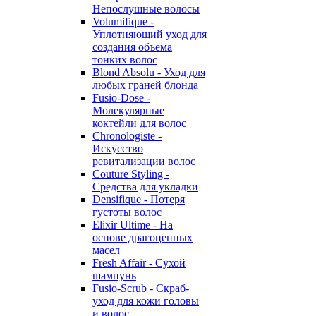
Непослушные волосы
Volumifique -
Уплотняющий уход для
создания объема
тонких волос
Blond Absolu - Уход для
любых граней блонда
Fusio-Dose -
Молекулярные
коктейли для волос
Chronologiste -
Искусство
ревитализации волос
Couture Styling -
Средства для укладки
Densifique - Потеря
густоты волос
Elixir Ultime - На
основе драгоценных
масел
Fresh Affair - Сухой
шампунь
Fusio-Scrub - Скраб-
уход для кожи головы
и волос