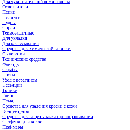
Для чувствительной кожи головы
Осветлители
Пенки
Пилинги
Пудры
Спреи
Термозащитные
Для укладки
Для расчесывания
Средства для химической завивки
Сыворотки
Технические средства
Флюиды
Скрабы
Пасты
Уход с кератином
Эссенции
Тоники
Глины
Помады
Средства для удаления краски с кожи
Концентраты
Средства для защиты кожи при окрашивании
Салфетки для волос
Праймеры