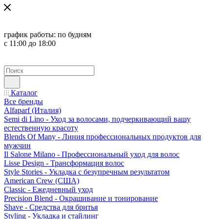
график работы:
по будням
с 11:00 до 18:00
Каталог
Все бренды
Alfaparf (Италия)
Semi di Lino - Уход за волосами, подчеркивающий вашу
естественную красоту
Blends Of Many - Линия профессиональных продуктов для
мужчин
Il Salone Milano - Профессиональный уход для волос
Lisse Design - Трансформация волос
Style Stories - Укладка с безупречным результатом
American Crew (США)
Classic - Ежедневный уход
Precision Blend - Окрашивание и тонирование
Shave - Средства для бритья
Styling - Укладка и стайлинг