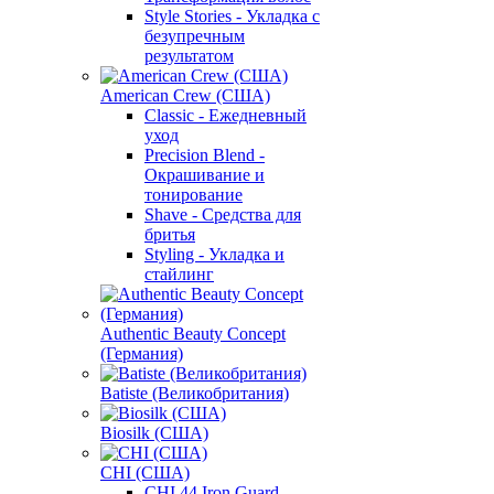
Style Stories - Укладка с
безупречным
результатом
American Crew (США)
Classic - Ежедневный
уход
Precision Blend -
Окрашивание и
тонирование
Shave - Средства для
бритья
Styling - Укладка и
стайлинг
Authentic Beauty Concept
(Германия)
Batiste (Великобритания)
Biosilk (США)
CHI (США)
CHI 44 Iron Guard -