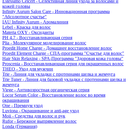
Estessimo Celcert - Селективная линия ухода за волосами и
кожей головы
Infinity Aurum Salon Care - Инновационная программа
"Абсолютное счастье"
IAU Infinity Aurum - Аромалиния
Lebel - Краска для волос
Materia OXY - Оксиданты
PH 4.7 - Восстанавливающая серия
Plia - Молекулярное моделирование волос
Proedit Home Charge - Домашнее восстановление волос
Proedit Element Charge - СПА-программа "Счастье для волос"
Hair Skin Relaxing - SPA-Программа "Здоровая кожа головы"
Proscenia - Восстанавливающая серия для окрашенных волос
THEO - Уход для мужчин
Trie - Линия для укладки с протеинами шелка и жемчуга
Trie Tuner - Линия для базовой укладки с протеинами шелка и
жемчуга
Viege - Антивозростная органическая серия
Locor Serum Color - Восстановление волос во время
окрашивания
One - Премиум уход
Luviona - Окрашивание и anti-age уход
Moii - Средства для волос и рук
Rufor - Бережное выпрямление волос
Londa (Германия)