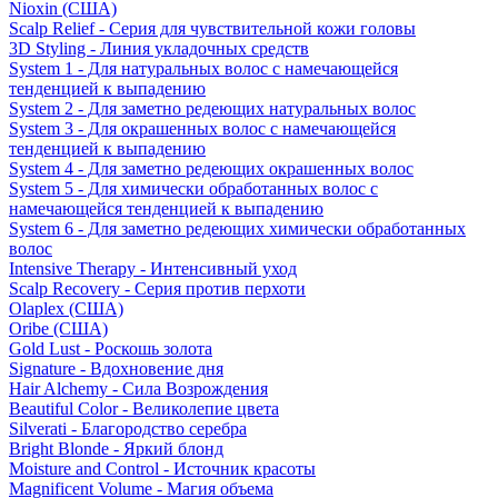
Nioxin (США)
Scalp Relief - Серия для чувствительной кожи головы
3D Styling - Линия укладочных средств
System 1 - Для натуральных волос с намечающейся
тенденцией к выпадению
System 2 - Для заметно редеющих натуральных волос
System 3 - Для окрашенных волос с намечающейся
тенденцией к выпадению
System 4 - Для заметно редеющих окрашенных волос
System 5 - Для химически обработанных волос с
намечающейся тенденцией к выпадению
System 6 - Для заметно редеющих химически обработанных
волос
Intensive Therapy - Интенсивный уход
Scalp Recovery - Серия против перхоти
Olaplex (США)
Oribe (США)
Gold Lust - Роскошь золота
Signature - Вдохновение дня
Hair Alchemy - Сила Возрождения
Beautiful Color - Великолепие цвета
Silverati - Благородство серебра
Bright Blonde - Яркий блонд
Moisture and Control - Источник красоты
Magnificent Volume - Магия объема