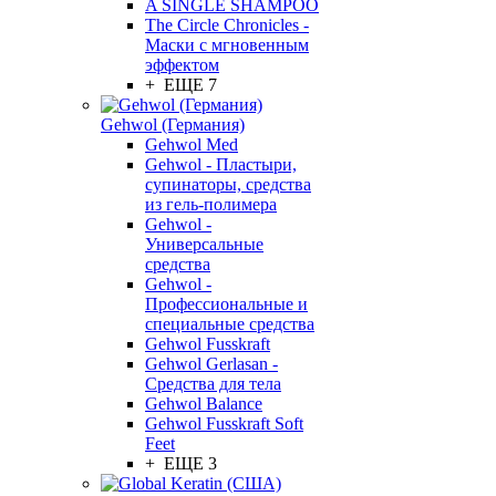
A SINGLE SHAMPOO
The Circle Chronicles -
Маски с мгновенным
эффектом
+ ЕЩЕ 7
Gehwol (Германия)
Gehwol Med
Gehwol - Пластыри,
супинаторы, средства
из гель-полимера
Gehwol -
Универсальные
средства
Gehwol -
Профессиональные и
специальные средства
Gehwol Fusskraft
Gehwol Gerlasan -
Средства для тела
Gehwol Balance
Gehwol Fusskraft Soft
Feet
+ ЕЩЕ 3