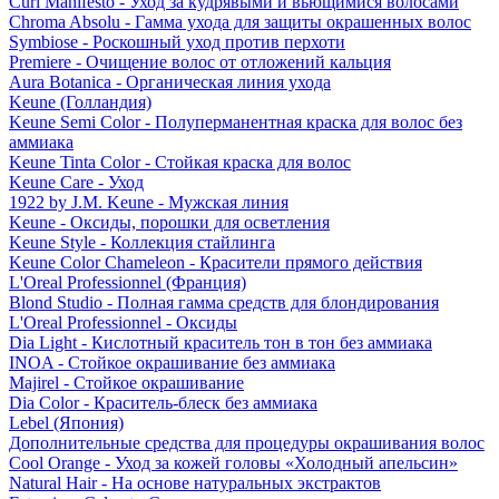
Curl Manifesto - Уход за кудрявыми и вьющимися волосами
Chroma Absolu - Гамма ухода для защиты окрашенных волос
Symbiose - Роскошный уход против перхоти
Premiere - Очищение волос от отложений кальция
Aura Botanica - Органическая линия ухода
Keune (Голландия)
Keune Semi Color - Полуперманентная краска для волос без
аммиака
Keune Tinta Color - Стойкая краска для волос
Keune Care - Уход
1922 by J.M. Keune - Мужская линия
Keune - Оксиды, порошки для осветления
Keune Style - Коллекция стайлинга
Keune Color Chameleon - Красители прямого действия
L'Oreal Professionnel (Франция)
Blond Studio - Полная гамма средств для блондирования
L'Oreal Professionnel - Оксиды
Dia Light - Кислотный краситель тон в тон без аммиака
INOA - Стойкое окрашивание без аммиака
Majirel - Стойкое окрашивание
Dia Color - Краситель-блеск без аммиака
Lebel (Япония)
Дополнительные средства для процедуры окрашивания волос
Cool Orange - Уход за кожей головы «Холодный апельсин»
Natural Hair - На основе натуральных экстрактов