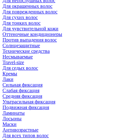
Для непослушных волос
Для окрашенных волос
Для поврежденных волос
Для сухих волос
Для тонких волос
Для чувствительной кожи
Оттеночные кондиционеры
Против выпадения волос
Солнцезащитные
Технические средства
Несмываемые
Travel-size
Для седых волос
Кремы
Лаки
Сильная фиксация
Слабая фиксация
Средняя фиксация
Ультрасильная фиксация
Подвижная фиксация
Ламинаты
Лосьоны
Маски
Антивозрастные
Для всех типов волос