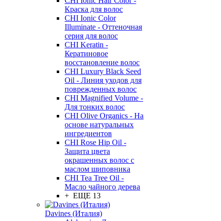
CHI Ionic Hair Color -
Краска для волос
CHI Ionic Color
Illuminate - Оттеночная
серия для волос
CHI Keratin -
Кератиновое
восстановление волос
CHI Luxury Black Seed
Oil - Линия уходов для
поврежденных волос
CHI Magnified Volume -
Для тонких волос
CHI Olive Organics - На
основе натуральных
ингредиентов
CHI Rose Hip Oil -
Защита цвета
окрашенных волос с
маслом шиповника
CHI Tea Tree Oil -
Масло чайного дерева
+ ЕЩЕ 13
Davines (Италия)