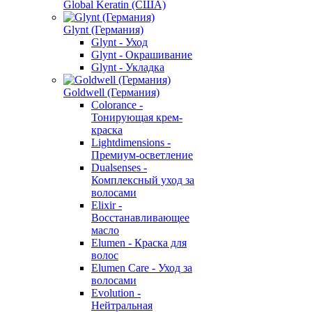
Global Keratin (США)
Glynt (Германия)
Glynt - Уход
Glynt - Окрашивание
Glynt - Укладка
Goldwell (Германия)
Colorance -
Тонирующая крем-
краска
Lightdimensions -
Премиум-осветление
Dualsenses -
Комплексный уход за
волосами
Elixir -
Восстанавливающее
масло
Elumen - Краска для
волос
Elumen Care - Уход за
волосами
Evolution -
Нейтральная