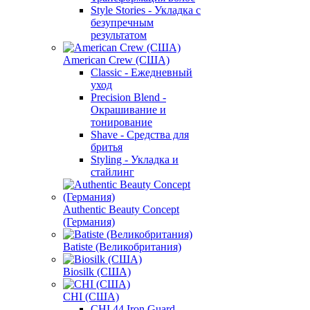
Style Stories - Укладка с
безупречным
результатом
American Crew (США)
Classic - Ежедневный
уход
Precision Blend -
Окрашивание и
тонирование
Shave - Средства для
бритья
Styling - Укладка и
стайлинг
Authentic Beauty Concept
(Германия)
Batiste (Великобритания)
Biosilk (США)
CHI (США)
CHI 44 Iron Guard -