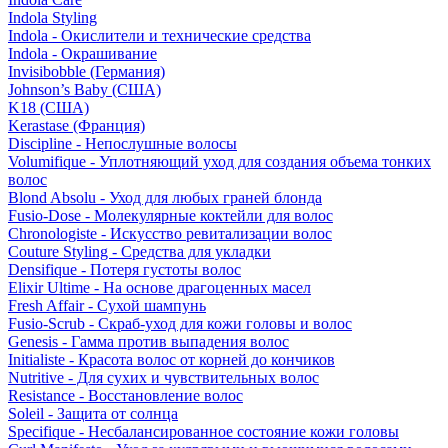
Indola Styling
Indola - Окислители и технические средства
Indola - Окрашивание
Invisibobble (Германия)
Johnson’s Baby (США)
K18 (США)
Kerastase (Франция)
Discipline - Непослушные волосы
Volumifique - Уплотняющий уход для создания объема тонких
волос
Blond Absolu - Уход для любых граней блонда
Fusio-Dose - Молекулярные коктейли для волос
Chronologiste - Искусство ревитализации волос
Couture Styling - Средства для укладки
Densifique - Потеря густоты волос
Elixir Ultime - На основе драгоценных масел
Fresh Affair - Сухой шампунь
Fusio-Scrub - Скраб-уход для кожи головы и волос
Genesis - Гамма против выпадения волос
Initialiste - Красота волос от корней до кончиков
Nutritive - Для сухих и чувствительных волос
Resistance - Восстановление волос
Soleil - Защита от солнца
Specifique - Несбалансированное состояние кожи головы