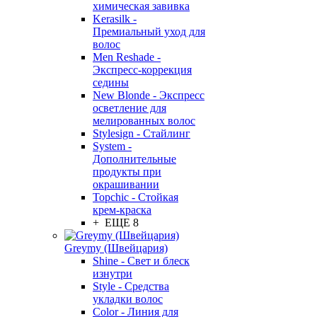
химическая завивка
Kerasilk -
Премиальный уход для
волос
Men Reshade -
Экспресс-коррекция
седины
New Blonde - Экспресс
осветление для
мелированных волос
Stylesign - Стайлинг
System -
Дополнительные
продукты при
окрашивании
Topchic - Стойкая
крем-краска
+ ЕЩЕ 8
Greymy (Швейцария)
Shine - Свет и блеск
изнутри
Style - Средства
укладки волос
Color - Линия для