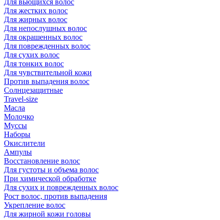
Для вьющихся волос
Для жестких волос
Для жирных волос
Для непослушных волос
Для окрашенных волос
Для поврежденных волос
Для сухих волос
Для тонких волос
Для чувствительной кожи
Против выпадения волос
Солнцезащитные
Travel-size
Масла
Молочко
Муссы
Наборы
Окислители
Ампулы
Восстановление волос
Для густоты и объема волос
При химической обработке
Для сухих и поврежденных волос
Рост волос, против выпадения
Укрепление волос
Для жирной кожи головы