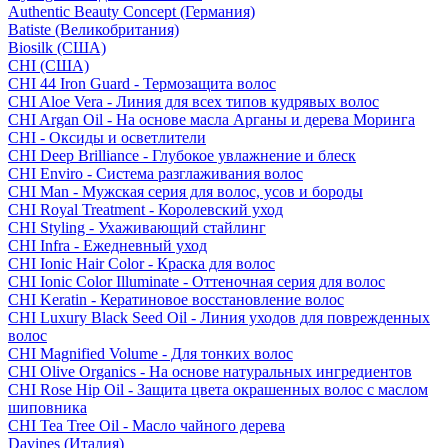
Authentic Beauty Concept (Германия)
Batiste (Великобритания)
Biosilk (США)
CHI (США)
CHI 44 Iron Guard - Термозащита волос
CHI Aloe Vera - Линия для всех типов кудрявых волос
CHI Argan Oil - На основе масла Арганы и дерева Моринга
CHI - Оксиды и осветлители
CHI Deep Brilliance - Глубокое увлажнение и блеск
CHI Enviro - Система разглаживания волос
CHI Man - Мужская серия для волос, усов и бороды
CHI Royal Treatment - Королевский уход
CHI Styling - Ухаживающий стайлинг
CHI Infra - Ежедневный уход
CHI Ionic Hair Color - Краска для волос
CHI Ionic Color Illuminate - Оттеночная серия для волос
CHI Keratin - Кератиновое восстановление волос
CHI Luxury Black Seed Oil - Линия уходов для поврежденных
волос
CHI Magnified Volume - Для тонких волос
CHI Olive Organics - На основе натуральных ингредиентов
CHI Rose Hip Oil - Защита цвета окрашенных волос с маслом
шиповника
CHI Tea Tree Oil - Масло чайного дерева
Davines (Италия)