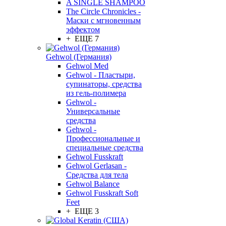
A SINGLE SHAMPOO
The Circle Chronicles -
Маски с мгновенным
эффектом
+ ЕЩЕ 7
Gehwol (Германия)
Gehwol Med
Gehwol - Пластыри,
супинаторы, средства
из гель-полимера
Gehwol -
Универсальные
средства
Gehwol -
Профессиональные и
специальные средства
Gehwol Fusskraft
Gehwol Gerlasan -
Средства для тела
Gehwol Balance
Gehwol Fusskraft Soft
Feet
+ ЕЩЕ 3