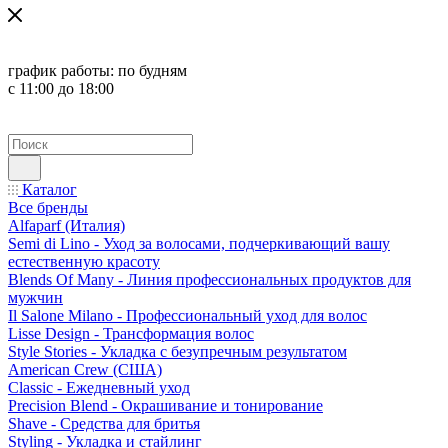
график работы:
по будням
с 11:00 до 18:00
Каталог
Все бренды
Alfaparf (Италия)
Semi di Lino - Уход за волосами, подчеркивающий вашу
естественную красоту
Blends Of Many - Линия профессиональных продуктов для
мужчин
Il Salone Milano - Профессиональный уход для волос
Lisse Design - Трансформация волос
Style Stories - Укладка с безупречным результатом
American Crew (США)
Classic - Ежедневный уход
Precision Blend - Окрашивание и тонирование
Shave - Средства для бритья
Styling - Укладка и стайлинг