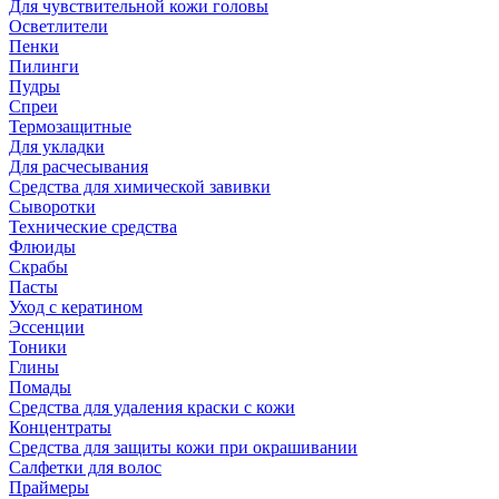
Для чувствительной кожи головы
Осветлители
Пенки
Пилинги
Пудры
Спреи
Термозащитные
Для укладки
Для расчесывания
Средства для химической завивки
Сыворотки
Технические средства
Флюиды
Скрабы
Пасты
Уход с кератином
Эссенции
Тоники
Глины
Помады
Средства для удаления краски с кожи
Концентраты
Средства для защиты кожи при окрашивании
Салфетки для волос
Праймеры