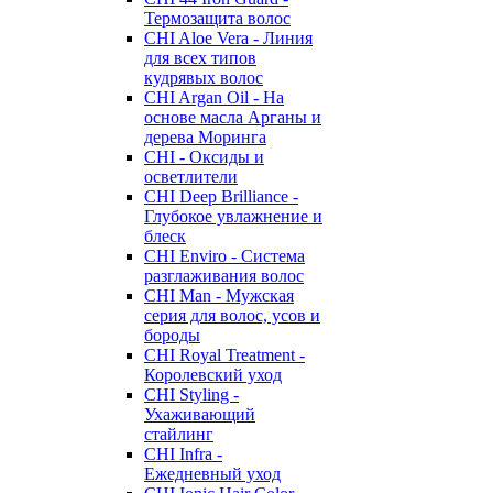
Термозащита волос
CHI Aloe Vera - Линия
для всех типов
кудрявых волос
CHI Argan Oil - На
основе масла Арганы и
дерева Моринга
CHI - Оксиды и
осветлители
CHI Deep Brilliance -
Глубокое увлажнение и
блеск
CHI Enviro - Система
разглаживания волос
CHI Man - Мужская
серия для волос, усов и
бороды
CHI Royal Treatment -
Королевский уход
CHI Styling -
Ухаживающий
стайлинг
CHI Infra -
Ежедневный уход