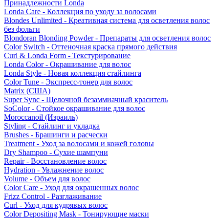
Принадлежности Londa
Londa Care - Коллекция по уходу за волосами
Blondes Unlimited - Креативная система для осветления волос
без фольги
Blondoran Blonding Powder - Препараты для осветления волос
Color Switch - Оттеночная краска прямого действия
Curl & Londa Form - Текстурирование
Londa Color - Окрашивание для волос
Londa Style - Новая коллекция стайлинга
Color Tune - Экспресс-тонер для волос
Matrix (США)
Super Sync - Щелочной безаммиачный краситель
SoColor - Стойкое окрашивание для волос
Moroccanoil (Израиль)
Styling - Стайлинг и укладка
Brushes - Брашинги и расчески
Treatment - Уход за волосами и кожей головы
Dry Shampoo - Сухие шампуни
Repair - Восстановление волос
Hydration - Увлажнение волос
Volume - Объем для волос
Color Care - Уход для окрашенных волос
Frizz Control - Разглаживание
Curl - Уход для кудрявых волос
Color Depositing Mask - Тонирующие маски