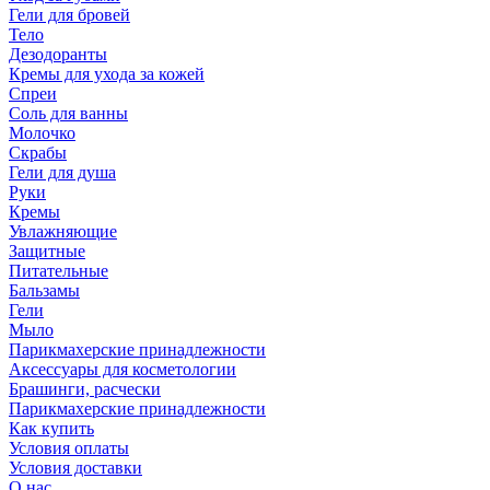
Гели для бровей
Тело
Дезодоранты
Кремы для ухода за кожей
Спреи
Соль для ванны
Молочко
Скрабы
Гели для душа
Руки
Кремы
Увлажняющие
Защитные
Питательные
Бальзамы
Гели
Мыло
Парикмахерские принадлежности
Аксессуары для косметологии
Брашинги, расчески
Парикмахерские принадлежности
Как купить
Условия оплаты
Условия доставки
О нас