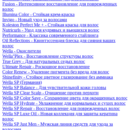
Fusion - Интенсивное восстановление для поврежденных
волос
Illumina Color - Стойкая крем-краска
Invigo - Новый уход за волосами
Koleston Perfect Me + - Стойкая краска для волос
Nutricurls - Уход для кудрявых и вьющихся волос
Performance - Классика современного стайлинга
Oil Reflections - Квинтэссенция блеска для сияния ваших
волос
Wella - Окислители
Wella°Plex - Восстановление структуры волос
True Grey - Для натуральных седых волос
Ultimate Repair - Роскошное восстановление
Color Renew - Удаление пигмента без вреда для волос
Shinefinity - Стойкое цветное глазирование без аммиака
Wella SP (Германия)
Wella SP Balance - Для чувствительной кожи головы
Wella SP Clear Scalp - Очищение против перхоти
Wella SP Color Save - Сохранение цвета для окрашенных волос
Wella SP Hydrate - Увлажнение для нормальных и сухих волос
Wella SP Repair - Восстановление для поврежденных волос
Wella SP Luxe Oil - Новая коллекция для защиты кератина
волос
Wella SP Just Men - Мужская линия средств для ухода за
волосами