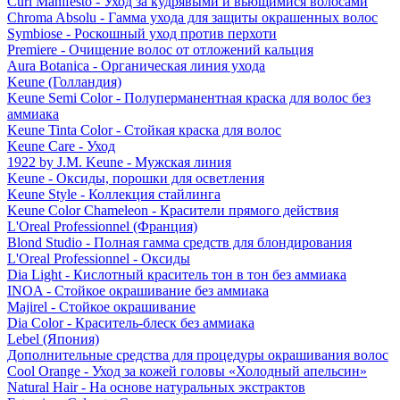
Curl Manifesto - Уход за кудрявыми и вьющимися волосами
Chroma Absolu - Гамма ухода для защиты окрашенных волос
Symbiose - Роскошный уход против перхоти
Premiere - Очищение волос от отложений кальция
Aura Botanica - Органическая линия ухода
Keune (Голландия)
Keune Semi Color - Полуперманентная краска для волос без
аммиака
Keune Tinta Color - Стойкая краска для волос
Keune Care - Уход
1922 by J.M. Keune - Мужская линия
Keune - Оксиды, порошки для осветления
Keune Style - Коллекция стайлинга
Keune Color Chameleon - Красители прямого действия
L'Oreal Professionnel (Франция)
Blond Studio - Полная гамма средств для блондирования
L'Oreal Professionnel - Оксиды
Dia Light - Кислотный краситель тон в тон без аммиака
INOA - Стойкое окрашивание без аммиака
Majirel - Стойкое окрашивание
Dia Color - Краситель-блеск без аммиака
Lebel (Япония)
Дополнительные средства для процедуры окрашивания волос
Cool Orange - Уход за кожей головы «Холодный апельсин»
Natural Hair - На основе натуральных экстрактов