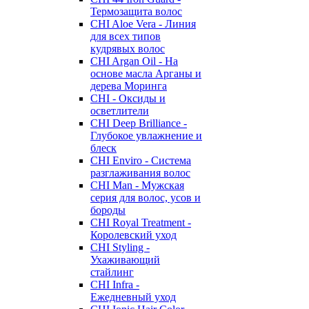
Термозащита волос
CHI Aloe Vera - Линия
для всех типов
кудрявых волос
CHI Argan Oil - На
основе масла Арганы и
дерева Моринга
CHI - Оксиды и
осветлители
CHI Deep Brilliance -
Глубокое увлажнение и
блеск
CHI Enviro - Система
разглаживания волос
CHI Man - Мужская
серия для волос, усов и
бороды
CHI Royal Treatment -
Королевский уход
CHI Styling -
Ухаживающий
стайлинг
CHI Infra -
Ежедневный уход