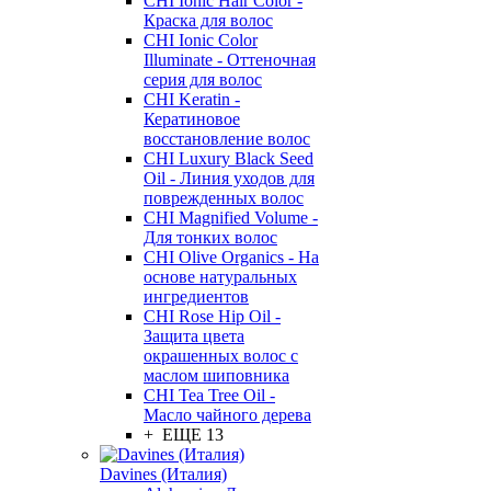
CHI Ionic Hair Color -
Краска для волос
CHI Ionic Color
Illuminate - Оттеночная
серия для волос
CHI Keratin -
Кератиновое
восстановление волос
CHI Luxury Black Seed
Oil - Линия уходов для
поврежденных волос
CHI Magnified Volume -
Для тонких волос
CHI Olive Organics - На
основе натуральных
ингредиентов
CHI Rose Hip Oil -
Защита цвета
окрашенных волос с
маслом шиповника
CHI Tea Tree Oil -
Масло чайного дерева
+ ЕЩЕ 13
Davines (Италия)