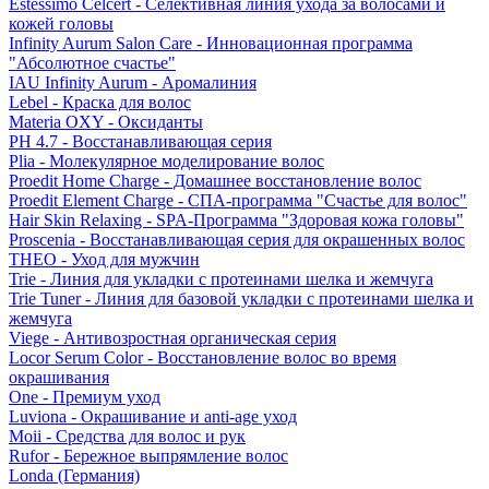
Estessimo Celcert - Селективная линия ухода за волосами и
кожей головы
Infinity Aurum Salon Care - Инновационная программа
"Абсолютное счастье"
IAU Infinity Aurum - Аромалиния
Lebel - Краска для волос
Materia OXY - Оксиданты
PH 4.7 - Восстанавливающая серия
Plia - Молекулярное моделирование волос
Proedit Home Charge - Домашнее восстановление волос
Proedit Element Charge - СПА-программа "Счастье для волос"
Hair Skin Relaxing - SPA-Программа "Здоровая кожа головы"
Proscenia - Восстанавливающая серия для окрашенных волос
THEO - Уход для мужчин
Trie - Линия для укладки с протеинами шелка и жемчуга
Trie Tuner - Линия для базовой укладки с протеинами шелка и
жемчуга
Viege - Антивозростная органическая серия
Locor Serum Color - Восстановление волос во время
окрашивания
One - Премиум уход
Luviona - Окрашивание и anti-age уход
Moii - Средства для волос и рук
Rufor - Бережное выпрямление волос
Londa (Германия)