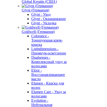
Global Keratin (США)
Glynt (Германия)
Glynt - Уход
Glynt - Окрашивание
Glynt - Укладка
Goldwell (Германия)
Colorance -
Тонирующая крем-
краска
Lightdimensions -
Премиум-осветление
Dualsenses -
Комплексный уход за
волосами
Elixir -
Восстанавливающее
масло
Elumen - Краска для
волос
Elumen Care - Уход за
волосами
Evolution -
Нейтральная