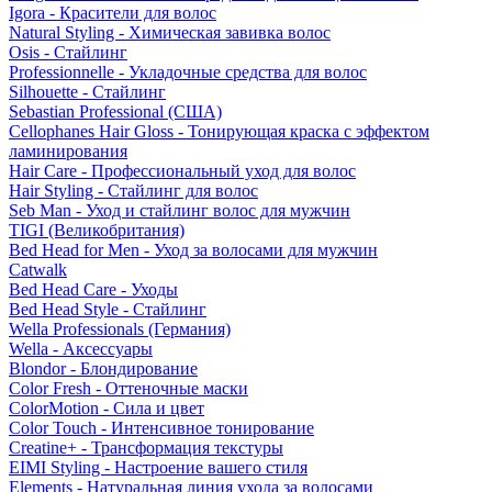
Igora - Красители для волос
Natural Styling - Химическая завивка волос
Osis - Стайлинг
Professionnelle - Укладочные средства для волос
Silhouette - Стайлинг
Sebastian Professional (США)
Cellophanes Hair Gloss - Тонирующая краска с эффектом
ламинирования
Hair Care - Профессиональный уход для волос
Hair Styling - Стайлинг для волос
Seb Man - Уход и стайлинг волос для мужчин
TIGI (Великобритания)
Bed Head for Men - Уход за волосами для мужчин
Catwalk
Bed Head Care - Уходы
Bed Head Style - Стайлинг
Wella Professionals (Германия)
Wella - Аксессуары
Blondor - Блондирование
Color Fresh - Оттеночные маски
ColorMotion - Сила и цвет
Color Touch - Интенсивное тонирование
Creatine+ - Трансформация текстуры
EIMI Styling - Настроение вашего стиля
Elements - Натуральная линия ухода за волосами