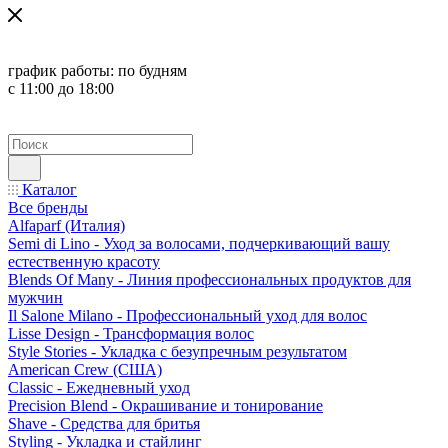
график работы:
по будням
с 11:00 до 18:00
Каталог
Все бренды
Alfaparf (Италия)
Semi di Lino - Уход за волосами, подчеркивающий вашу
естественную красоту
Blends Of Many - Линия профессиональных продуктов для
мужчин
Il Salone Milano - Профессиональный уход для волос
Lisse Design - Трансформация волос
Style Stories - Укладка с безупречным результатом
American Crew (США)
Classic - Ежедневный уход
Precision Blend - Окрашивание и тонирование
Shave - Средства для бритья
Styling - Укладка и стайлинг