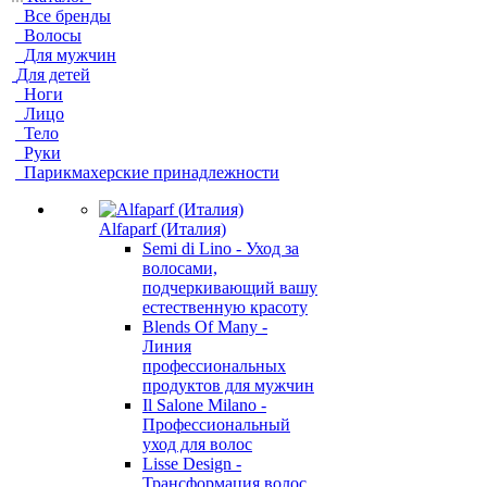
Все бренды
Волосы
Для мужчин
Для детей
Ноги
Лицо
Тело
Руки
Парикмахерские принадлежности
Alfaparf (Италия)
Semi di Lino - Уход за
волосами,
подчеркивающий вашу
естественную красоту
Blends Of Many -
Линия
профессиональных
продуктов для мужчин
Il Salone Milano -
Профессиональный
уход для волос
Lisse Design -
Трансформация волос