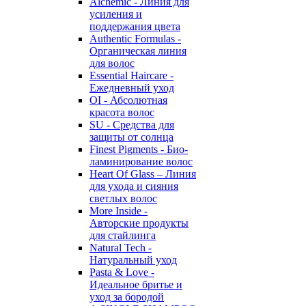
Alchemic - Линия для
усиления и
поддержания цвета
Authentic Formulas -
Органическая линия
для волос
Essential Haircare -
Eжедневный уход
OI - Абсолютная
красота волос
SU - Средства для
защиты от солнца
Finest Pigments - Био-
ламинирование волос
Heart Of Glass – Линия
для ухода и сияния
светлых волос
More Inside -
Авторские продукты
для стайлинга
Natural Tech -
Натуральный уход
Pasta & Love -
Идеальное бритье и
уход за бородой