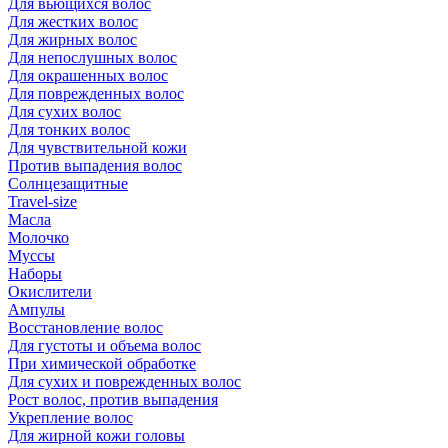
Для вьющихся волос
Для жестких волос
Для жирных волос
Для непослушных волос
Для окрашенных волос
Для поврежденных волос
Для сухих волос
Для тонких волос
Для чувствительной кожи
Против выпадения волос
Солнцезащитные
Travel-size
Масла
Молочко
Муссы
Наборы
Окислители
Ампулы
Восстановление волос
Для густоты и объема волос
При химической обработке
Для сухих и поврежденных волос
Рост волос, против выпадения
Укрепление волос
Для жирной кожи головы