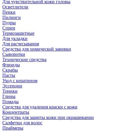
Для чувствительной кожи головы
Осветлители
Пенки
Пилинги
Пудры
Спреи
Термозащитные
Для укладки
Для расчесывания
Средства для химической завивки
Сыворотки
Технические средства
Флюиды
Скрабы
Пасты
Уход с кератином
Эссенции
Тоники
Глины
Помады
Средства для удаления краски с кожи
Концентраты
Средства для защиты кожи при окрашивании
Салфетки для волос
Праймеры