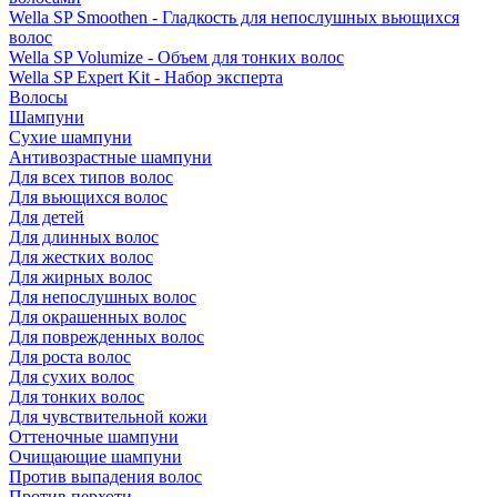
Wella SP Smoothen - Гладкость для непослушных вьющихся
волос
Wella SP Volumize - Объем для тонких волос
Wella SP Expert Kit - Набор эксперта
Волосы
Шампуни
Сухие шампуни
Антивозрастные шампуни
Для всех типов волос
Для вьющихся волос
Для детей
Для длинных волос
Для жестких волос
Для жирных волос
Для непослушных волос
Для окрашенных волос
Для поврежденных волос
Для роста волос
Для сухих волос
Для тонких волос
Для чувствительной кожи
Оттеночные шампуни
Очищающие шампуни
Против выпадения волос
Против перхоти