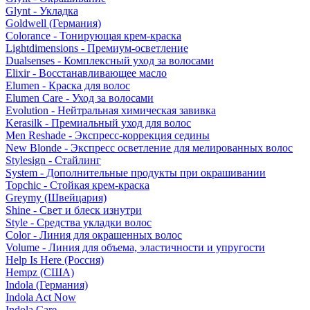
Glynt - Укладка
Goldwell (Германия)
Colorance - Тонирующая крем-краска
Lightdimensions - Премиум-осветление
Dualsenses - Комплексный уход за волосами
Elixir - Восстанавливающее масло
Elumen - Краска для волос
Elumen Care - Уход за волосами
Evolution - Нейтральная химическая завивка
Kerasilk - Премиальный уход для волос
Men Reshade - Экспресс-коррекция седины
New Blonde - Экспресс осветление для мелированных волос
Stylesign - Стайлинг
System - Дополнительные продукты при окрашивании
Topchic - Стойкая крем-краска
Greymy (Швейцария)
Shine - Свет и блеск изнутри
Style - Средства укладки волос
Color - Линия для окрашенных волос
Volume - Линия для объема, эластичности и упругости
Help Is Here (Россия)
Hempz (США)
Indola (Германия)
Indola Act Now
Indola Care