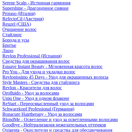
Serene Scalp - Истинная гармония
Supershine - Драгоценное сияние
Proraso (Италия)
RefectoCil (Австрия)
Reuzel (США)
Очищение волос
Стайлинг
Борода и усы
Бритье
Лицо
Revlon Professional (Испания)
Средства для окрашивания волос
Equave Instant Beauty - Мгновенная красота волос
Pro You - Для ухода и укладки волос
Revlonissimo 45 Days - Уход для окрашенных волосы
Style Masters - Средства для стайлинга
Revlon - Красители для волос
Orofluido - Уход за волосами
Uniq One - Уход в одном флаконе
ReStart - Переосмысленный уход за волосами
Schwarzkopf Professional (Германия)
Bonacure Hairtherapy - Уход за волосами
BlondMe - Осветление и уход за осветленными волосами
Goodbye - Нейтрализация нежелательных оттенков
Oxigenta - Окислители и средства для обесцвечивания