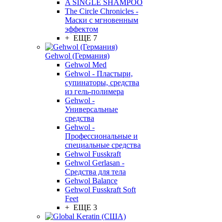
A SINGLE SHAMPOO
The Circle Chronicles -
Маски с мгновенным
эффектом
+ ЕЩЕ 7
Gehwol (Германия)
Gehwol Med
Gehwol - Пластыри,
супинаторы, средства
из гель-полимера
Gehwol -
Универсальные
средства
Gehwol -
Профессиональные и
специальные средства
Gehwol Fusskraft
Gehwol Gerlasan -
Средства для тела
Gehwol Balance
Gehwol Fusskraft Soft
Feet
+ ЕЩЕ 3