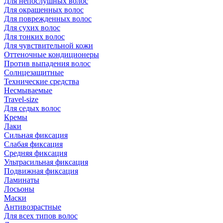
Для непослушных волос
Для окрашенных волос
Для поврежденных волос
Для сухих волос
Для тонких волос
Для чувствительной кожи
Оттеночные кондиционеры
Против выпадения волос
Солнцезащитные
Технические средства
Несмываемые
Travel-size
Для седых волос
Кремы
Лаки
Сильная фиксация
Слабая фиксация
Средняя фиксация
Ультрасильная фиксация
Подвижная фиксация
Ламинаты
Лосьоны
Маски
Антивозрастные
Для всех типов волос