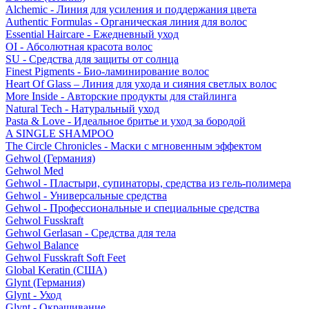
Alchemic - Линия для усиления и поддержания цвета
Authentic Formulas - Органическая линия для волос
Essential Haircare - Eжедневный уход
OI - Абсолютная красота волос
SU - Средства для защиты от солнца
Finest Pigments - Био-ламинирование волос
Heart Of Glass – Линия для ухода и сияния светлых волос
More Inside - Авторские продукты для стайлинга
Natural Tech - Натуральный уход
Pasta & Love - Идеальное бритье и уход за бородой
A SINGLE SHAMPOO
The Circle Chronicles - Маски с мгновенным эффектом
Gehwol (Германия)
Gehwol Med
Gehwol - Пластыри, супинаторы, средства из гель-полимера
Gehwol - Универсальные средства
Gehwol - Профессиональные и специальные средства
Gehwol Fusskraft
Gehwol Gerlasan - Средства для тела
Gehwol Balance
Gehwol Fusskraft Soft Feet
Global Keratin (США)
Glynt (Германия)
Glynt - Уход
Glynt - Окрашивание