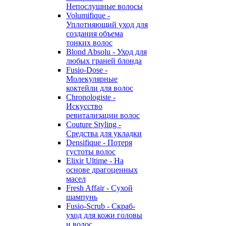
Непослушные волосы
Volumifique -
Уплотняющий уход для
создания объема
тонких волос
Blond Absolu - Уход для
любых граней блонда
Fusio-Dose -
Молекулярные
коктейли для волос
Chronologiste -
Искусство
ревитализации волос
Couture Styling -
Средства для укладки
Densifique - Потеря
густоты волос
Elixir Ultime - На
основе драгоценных
масел
Fresh Affair - Сухой
шампунь
Fusio-Scrub - Скраб-
уход для кожи головы
и волос