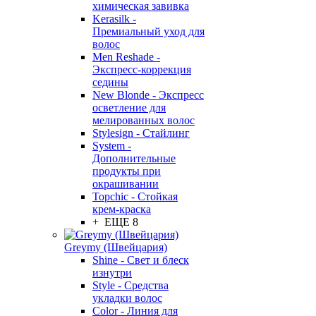
химическая завивка
Kerasilk -
Премиальный уход для
волос
Men Reshade -
Экспресс-коррекция
седины
New Blonde - Экспресс
осветление для
мелированных волос
Stylesign - Стайлинг
System -
Дополнительные
продукты при
окрашивании
Topchic - Стойкая
крем-краска
+ ЕЩЕ 8
Greymy (Швейцария)
Shine - Свет и блеск
изнутри
Style - Средства
укладки волос
Color - Линия для