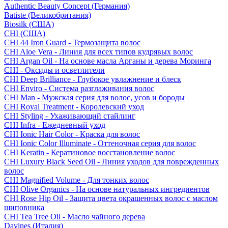
Authentic Beauty Concept (Германия)
Batiste (Великобритания)
Biosilk (США)
CHI (США)
CHI 44 Iron Guard - Термозащита волос
CHI Aloe Vera - Линия для всех типов кудрявых волос
CHI Argan Oil - На основе масла Арганы и дерева Моринга
CHI - Оксиды и осветлители
CHI Deep Brilliance - Глубокое увлажнение и блеск
CHI Enviro - Система разглаживания волос
CHI Man - Мужская серия для волос, усов и бороды
CHI Royal Treatment - Королевский уход
CHI Styling - Ухаживающий стайлинг
CHI Infra - Ежедневный уход
CHI Ionic Hair Color - Краска для волос
CHI Ionic Color Illuminate - Оттеночная серия для волос
CHI Keratin - Кератиновое восстановление волос
CHI Luxury Black Seed Oil - Линия уходов для поврежденных
волос
CHI Magnified Volume - Для тонких волос
CHI Olive Organics - На основе натуральных ингредиентов
CHI Rose Hip Oil - Защита цвета окрашенных волос с маслом
шиповника
CHI Tea Tree Oil - Масло чайного дерева
Davines (Италия)