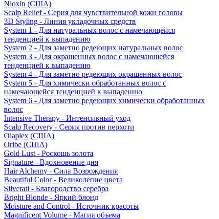
Nioxin (США)
Scalp Relief - Серия для чувствительной кожи головы
3D Styling - Линия укладочных средств
System 1 - Для натуральных волос с намечающейся
тенденцией к выпадению
System 2 - Для заметно редеющих натуральных волос
System 3 - Для окрашенных волос с намечающейся
тенденцией к выпадению
System 4 - Для заметно редеющих окрашенных волос
System 5 - Для химически обработанных волос с
намечающейся тенденцией к выпадению
System 6 - Для заметно редеющих химически обработанных
волос
Intensive Therapy - Интенсивный уход
Scalp Recovery - Серия против перхоти
Olaplex (США)
Oribe (США)
Gold Lust - Роскошь золота
Signature - Вдохновение дня
Hair Alchemy - Сила Возрождения
Beautiful Color - Великолепие цвета
Silverati - Благородство серебра
Bright Blonde - Яркий блонд
Moisture and Control - Источник красоты
Magnificent Volume - Магия объема