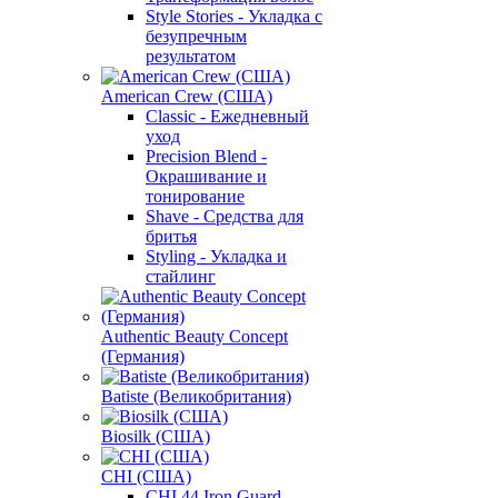
Style Stories - Укладка с
безупречным
результатом
American Crew (США)
Classic - Ежедневный
уход
Precision Blend -
Окрашивание и
тонирование
Shave - Средства для
бритья
Styling - Укладка и
стайлинг
Authentic Beauty Concept
(Германия)
Batiste (Великобритания)
Biosilk (США)
CHI (США)
CHI 44 Iron Guard -