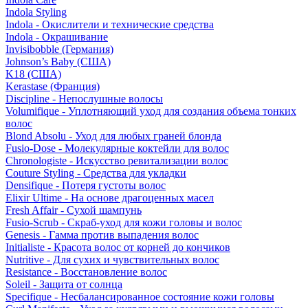
Indola Styling
Indola - Окислители и технические средства
Indola - Окрашивание
Invisibobble (Германия)
Johnson’s Baby (США)
K18 (США)
Kerastase (Франция)
Discipline - Непослушные волосы
Volumifique - Уплотняющий уход для создания объема тонких
волос
Blond Absolu - Уход для любых граней блонда
Fusio-Dose - Молекулярные коктейли для волос
Chronologiste - Искусство ревитализации волос
Couture Styling - Средства для укладки
Densifique - Потеря густоты волос
Elixir Ultime - На основе драгоценных масел
Fresh Affair - Сухой шампунь
Fusio-Scrub - Скраб-уход для кожи головы и волос
Genesis - Гамма против выпадения волос
Initialiste - Красота волос от корней до кончиков
Nutritive - Для сухих и чувствительных волос
Resistance - Восстановление волос
Soleil - Защита от солнца
Specifique - Несбалансированное состояние кожи головы