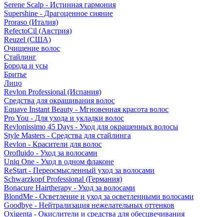
Serene Scalp - Истинная гармония
Supershine - Драгоценное сияние
Proraso (Италия)
RefectoCil (Австрия)
Reuzel (США)
Очищение волос
Стайлинг
Борода и усы
Бритье
Лицо
Revlon Professional (Испания)
Средства для окрашивания волос
Equave Instant Beauty - Мгновенная красота волос
Pro You - Для ухода и укладки волос
Revlonissimo 45 Days - Уход для окрашенных волосы
Style Masters - Средства для стайлинга
Revlon - Красители для волос
Orofluido - Уход за волосами
Uniq One - Уход в одном флаконе
ReStart - Переосмысленный уход за волосами
Schwarzkopf Professional (Германия)
Bonacure Hairtherapy - Уход за волосами
BlondMe - Осветление и уход за осветленными волосами
Goodbye - Нейтрализация нежелательных оттенков
Oxigenta - Окислители и средства для обесцвечивания