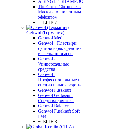
A SINGLE SHAMPOO
The Circle Chronicles -
Маски с мгновенным
эффектом
+ ЕЩЕ 7
Gehwol (Германия)
Gehwol Med
Gehwol - Пластыри,
супинаторы, средства
из гель-полимера
Gehwol -
Универсальные
средства
Gehwol -
Профессиональные и
специальные средства
Gehwol Fusskraft
Gehwol Gerlasan -
Средства для тела
Gehwol Balance
Gehwol Fusskraft Soft
Feet
+ ЕЩЕ 3