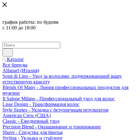
график работы:
по будням
с 11:00 до 18:00
Каталог
Все бренды
Alfaparf (Италия)
Semi di Lino - Уход за волосами, подчеркивающий вашу
естественную красоту
Blends Of Many - Линия профессиональных продуктов для
мужчин
Il Salone Milano - Профессиональный уход для волос
Lisse Design - Трансформация волос
Style Stories - Укладка с безупречным результатом
American Crew (США)
Classic - Ежедневный уход
Precision Blend - Окрашивание и тонирование
Shave - Средства для бритья
Styling - Укладка и стайлинг