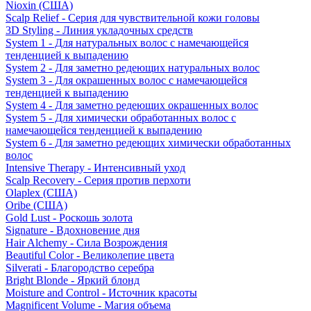
Nioxin (США)
Scalp Relief - Серия для чувствительной кожи головы
3D Styling - Линия укладочных средств
System 1 - Для натуральных волос с намечающейся
тенденцией к выпадению
System 2 - Для заметно редеющих натуральных волос
System 3 - Для окрашенных волос с намечающейся
тенденцией к выпадению
System 4 - Для заметно редеющих окрашенных волос
System 5 - Для химически обработанных волос с
намечающейся тенденцией к выпадению
System 6 - Для заметно редеющих химически обработанных
волос
Intensive Therapy - Интенсивный уход
Scalp Recovery - Серия против перхоти
Olaplex (США)
Oribe (США)
Gold Lust - Роскошь золота
Signature - Вдохновение дня
Hair Alchemy - Сила Возрождения
Beautiful Color - Великолепие цвета
Silverati - Благородство серебра
Bright Blonde - Яркий блонд
Moisture and Control - Источник красоты
Magnificent Volume - Магия объема