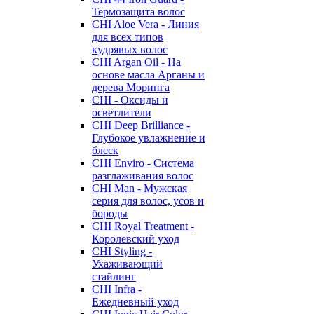
Термозащита волос
CHI Aloe Vera - Линия
для всех типов
кудрявых волос
CHI Argan Oil - На
основе масла Арганы и
дерева Моринга
CHI - Оксиды и
осветлители
CHI Deep Brilliance -
Глубокое увлажнение и
блеск
CHI Enviro - Система
разглаживания волос
CHI Man - Мужская
серия для волос, усов и
бороды
CHI Royal Treatment -
Королевский уход
CHI Styling -
Ухаживающий
стайлинг
CHI Infra -
Ежедневный уход