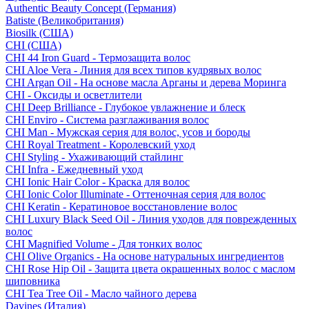
Authentic Beauty Concept (Германия)
Batiste (Великобритания)
Biosilk (США)
CHI (США)
CHI 44 Iron Guard - Термозащита волос
CHI Aloe Vera - Линия для всех типов кудрявых волос
CHI Argan Oil - На основе масла Арганы и дерева Моринга
CHI - Оксиды и осветлители
CHI Deep Brilliance - Глубокое увлажнение и блеск
CHI Enviro - Система разглаживания волос
CHI Man - Мужская серия для волос, усов и бороды
CHI Royal Treatment - Королевский уход
CHI Styling - Ухаживающий стайлинг
CHI Infra - Ежедневный уход
CHI Ionic Hair Color - Краска для волос
CHI Ionic Color Illuminate - Оттеночная серия для волос
CHI Keratin - Кератиновое восстановление волос
CHI Luxury Black Seed Oil - Линия уходов для поврежденных
волос
CHI Magnified Volume - Для тонких волос
CHI Olive Organics - На основе натуральных ингредиентов
CHI Rose Hip Oil - Защита цвета окрашенных волос с маслом
шиповника
CHI Tea Tree Oil - Масло чайного дерева
Davines (Италия)