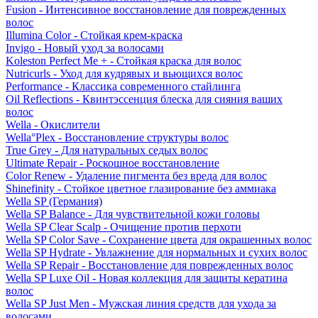
Fusion - Интенсивное восстановление для поврежденных
волос
Illumina Color - Стойкая крем-краска
Invigo - Новый уход за волосами
Koleston Perfect Me + - Стойкая краска для волос
Nutricurls - Уход для кудрявых и вьющихся волос
Performance - Классика современного стайлинга
Oil Reflections - Квинтэссенция блеска для сияния ваших
волос
Wella - Окислители
Wella°Plex - Восстановление структуры волос
True Grey - Для натуральных седых волос
Ultimate Repair - Роскошное восстановление
Color Renew - Удаление пигмента без вреда для волос
Shinefinity - Стойкое цветное глазирование без аммиака
Wella SP (Германия)
Wella SP Balance - Для чувствительной кожи головы
Wella SP Clear Scalp - Очищение против перхоти
Wella SP Color Save - Сохранение цвета для окрашенных волос
Wella SP Hydrate - Увлажнение для нормальных и сухих волос
Wella SP Repair - Восстановление для поврежденных волос
Wella SP Luxe Oil - Новая коллекция для защиты кератина
волос
Wella SP Just Men - Мужская линия средств для ухода за
волосами