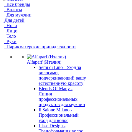
Все бренды
Волосы
Для мужчин
Для детей
Ноги
Лицо
Тело
Руки
Парикмахерские принадлежности
Alfaparf (Италия)
Semi di Lino - Уход за
волосами,
подчеркивающий вашу
естественную красоту
Blends Of Many -
Линия
профессиональных
продуктов для мужчин
Il Salone Milano -
Профессиональный
уход для волос
Lisse Design -
Трансформация волос