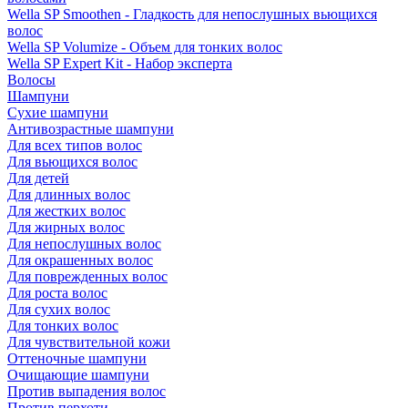
Wella SP Smoothen - Гладкость для непослушных вьющихся
волос
Wella SP Volumize - Объем для тонких волос
Wella SP Expert Kit - Набор эксперта
Волосы
Шампуни
Сухие шампуни
Антивозрастные шампуни
Для всех типов волос
Для вьющихся волос
Для детей
Для длинных волос
Для жестких волос
Для жирных волос
Для непослушных волос
Для окрашенных волос
Для поврежденных волос
Для роста волос
Для сухих волос
Для тонких волос
Для чувствительной кожи
Оттеночные шампуни
Очищающие шампуни
Против выпадения волос
Против перхоти