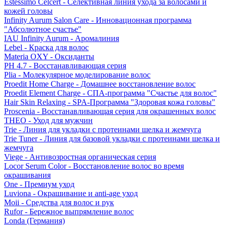
Estessimo Celcert - Селективная линия ухода за волосами и
кожей головы
Infinity Aurum Salon Care - Инновационная программа
"Абсолютное счастье"
IAU Infinity Aurum - Аромалиния
Lebel - Краска для волос
Materia OXY - Оксиданты
PH 4.7 - Восстанавливающая серия
Plia - Молекулярное моделирование волос
Proedit Home Charge - Домашнее восстановление волос
Proedit Element Charge - СПА-программа "Счастье для волос"
Hair Skin Relaxing - SPA-Программа "Здоровая кожа головы"
Proscenia - Восстанавливающая серия для окрашенных волос
THEO - Уход для мужчин
Trie - Линия для укладки с протеинами шелка и жемчуга
Trie Tuner - Линия для базовой укладки с протеинами шелка и
жемчуга
Viege - Антивозростная органическая серия
Locor Serum Color - Восстановление волос во время
окрашивания
One - Премиум уход
Luviona - Окрашивание и anti-age уход
Moii - Средства для волос и рук
Rufor - Бережное выпрямление волос
Londa (Германия)