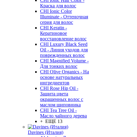
CHI Ionic Hair Color -
Краска для волос
CHI Ionic Color
Illuminate - Оттеночная
серия для волос
CHI Keratin -
Кератиновое
восстановление волос
CHI Luxury Black Seed
Oil - Линия уходов для
поврежденных волос
CHI Magnified Volume -
Для тонких волос
CHI Olive Organics - На
основе натуральных
ингредиентов
CHI Rose Hip Oil -
Защита цвета
окрашенных волос с
маслом шиповника
CHI Tea Tree Oil -
Масло чайного дерева
+ ЕЩЕ 13
Davines (Италия)