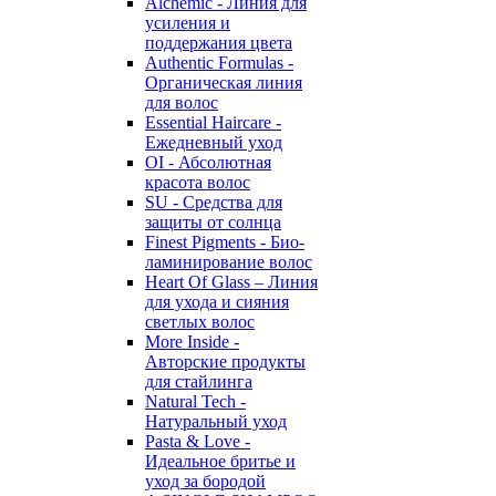
Alchemic - Линия для
усиления и
поддержания цвета
Authentic Formulas -
Органическая линия
для волос
Essential Haircare -
Eжедневный уход
OI - Абсолютная
красота волос
SU - Средства для
защиты от солнца
Finest Pigments - Био-
ламинирование волос
Heart Of Glass – Линия
для ухода и сияния
светлых волос
More Inside -
Авторские продукты
для стайлинга
Natural Tech -
Натуральный уход
Pasta & Love -
Идеальное бритье и
уход за бородой