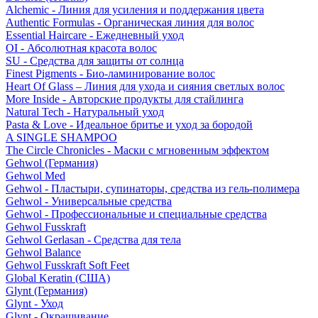
Alchemic - Линия для усиления и поддержания цвета
Authentic Formulas - Органическая линия для волос
Essential Haircare - Eжедневный уход
OI - Абсолютная красота волос
SU - Средства для защиты от солнца
Finest Pigments - Био-ламинирование волос
Heart Of Glass – Линия для ухода и сияния светлых волос
More Inside - Авторские продукты для стайлинга
Natural Tech - Натуральный уход
Pasta & Love - Идеальное бритье и уход за бородой
A SINGLE SHAMPOO
The Circle Chronicles - Маски с мгновенным эффектом
Gehwol (Германия)
Gehwol Med
Gehwol - Пластыри, супинаторы, средства из гель-полимера
Gehwol - Универсальные средства
Gehwol - Профессиональные и специальные средства
Gehwol Fusskraft
Gehwol Gerlasan - Средства для тела
Gehwol Balance
Gehwol Fusskraft Soft Feet
Global Keratin (США)
Glynt (Германия)
Glynt - Уход
Glynt - Окрашивание