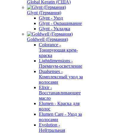
Global Keratin (США)
Glynt (Германия)
Glynt - Уход
Glynt - Окрашивание
Glynt - Укладка
Goldwell (Германия)
Colorance -
Тонирующая крем-
краска
Lightdimensions -
Премиум-осветление
Dualsenses -
Комплексный уход за
волосами
Elixir -
Восстанавливающее
масло
Elumen - Краска для
волос
Elumen Care - Уход за
волосами
Evolution -
Нейтральная