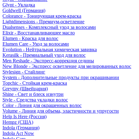
Glynt - Укладка
Goldwell (Германия)
Colorance - Тонирующая крем-краска
Lightdimensions - Премиум-осветление
Dualsenses - Комплексный уход за волосами
Elixir - Восстанавливающее масло
Elumen - Краска для волос
Elumen Care - Уход за волосами
Evolution - Нейтральная химическая завивка
Kerasilk - Премиальный уход для волос
Men Reshade - Экспресс-коррекция седины
New Blonde - Экспресс осветление для мелированных волос
Stylesign - Стайлинг
System - Дополнительные продукты при окрашивании
Topchic - Стойкая крем-краска
Greymy (Швейцария)
Shine - Свет и блеск изнутри
Style - Средства укладки волос
Color - Линия для окрашенных волос
Volume - Линия для объема, эластичности и упругости
Help Is Here (Россия)
Hempz (США)
Indola (Германия)
Indola Act Now
Indola Care