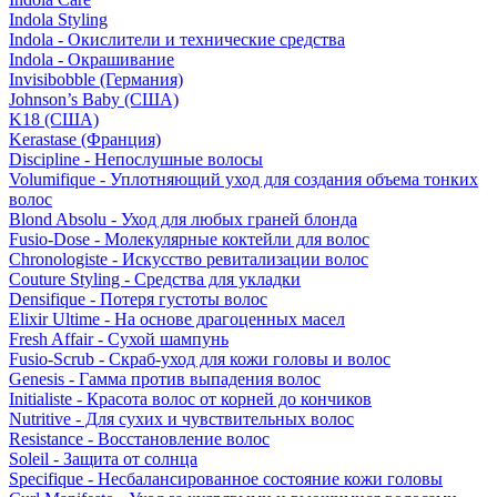
Indola Styling
Indola - Окислители и технические средства
Indola - Окрашивание
Invisibobble (Германия)
Johnson’s Baby (США)
K18 (США)
Kerastase (Франция)
Discipline - Непослушные волосы
Volumifique - Уплотняющий уход для создания объема тонких
волос
Blond Absolu - Уход для любых граней блонда
Fusio-Dose - Молекулярные коктейли для волос
Chronologiste - Искусство ревитализации волос
Couture Styling - Средства для укладки
Densifique - Потеря густоты волос
Elixir Ultime - На основе драгоценных масел
Fresh Affair - Сухой шампунь
Fusio-Scrub - Скраб-уход для кожи головы и волос
Genesis - Гамма против выпадения волос
Initialiste - Красота волос от корней до кончиков
Nutritive - Для сухих и чувствительных волос
Resistance - Восстановление волос
Soleil - Защита от солнца
Specifique - Несбалансированное состояние кожи головы