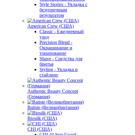
Style Stories - Укладка с
безупречным
результатом
American Crew (США)
Classic - Ежедневный
уход
Precision Blend -
Окрашивание и
тонирование
Shave - Средства для
бритья
Styling - Укладка и
стайлинг
Authentic Beauty Concept
(Германия)
Batiste (Великобритания)
Biosilk (США)
CHI (США)
CHI 44 Iron Guard -