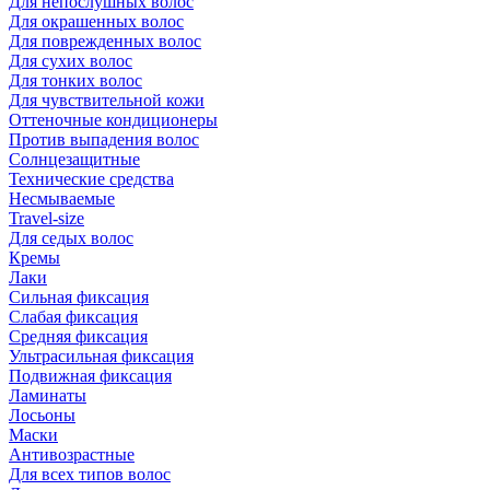
Для непослушных волос
Для окрашенных волос
Для поврежденных волос
Для сухих волос
Для тонких волос
Для чувствительной кожи
Оттеночные кондиционеры
Против выпадения волос
Солнцезащитные
Технические средства
Несмываемые
Travel-size
Для седых волос
Кремы
Лаки
Сильная фиксация
Слабая фиксация
Средняя фиксация
Ультрасильная фиксация
Подвижная фиксация
Ламинаты
Лосьоны
Маски
Антивозрастные
Для всех типов волос