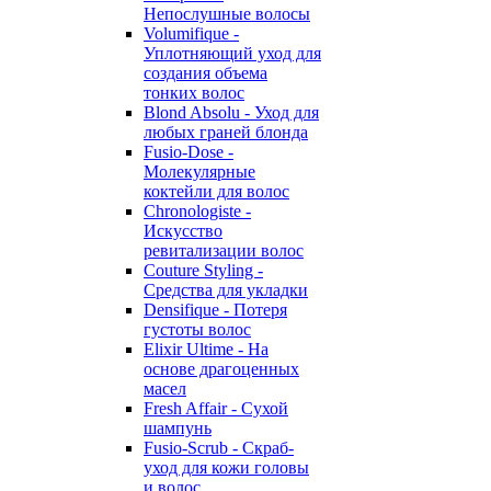
Непослушные волосы
Volumifique -
Уплотняющий уход для
создания объема
тонких волос
Blond Absolu - Уход для
любых граней блонда
Fusio-Dose -
Молекулярные
коктейли для волос
Chronologiste -
Искусство
ревитализации волос
Couture Styling -
Средства для укладки
Densifique - Потеря
густоты волос
Elixir Ultime - На
основе драгоценных
масел
Fresh Affair - Сухой
шампунь
Fusio-Scrub - Скраб-
уход для кожи головы
и волос