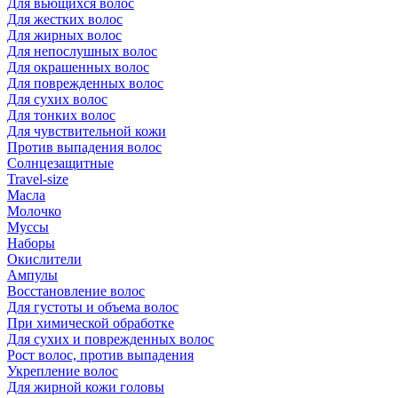
Для вьющихся волос
Для жестких волос
Для жирных волос
Для непослушных волос
Для окрашенных волос
Для поврежденных волос
Для сухих волос
Для тонких волос
Для чувствительной кожи
Против выпадения волос
Солнцезащитные
Travel-size
Масла
Молочко
Муссы
Наборы
Окислители
Ампулы
Восстановление волос
Для густоты и объема волос
При химической обработке
Для сухих и поврежденных волос
Рост волос, против выпадения
Укрепление волос
Для жирной кожи головы