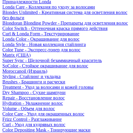
Принадлежности Londa
Londa Care - Коллекция по уходу за волосами
Blondes Unlimited - Креативная система для осветления волос
без фольги
Blondoran Blonding Powder - Препараты для осветления волос
Color Switch - Оттеночная краска прямого действия
Curl & Londa Form - Текстурирование
Londa Color - Окрашивание для волос
Londa Style - Новая коллекция стайлинга
Color Tune - Экспресс-тонер для волос
Matrix (США)
Super Sync - Щелочной безаммиачный краситель
SoColor - Стойкое окрашивание для волос
Moroccanoil (Израиль)
Styling - Стайлинг и укладка
Brushes - Брашинги и расчески
Treatment - Уход за волосами и кожей головы
Dry Shampoo - Сухие шампуни
Repair - Восстановление волос
Hydration - Увлажнение волос
Volume - Объем для волос
Color Care - Уход для окрашенных волос
Frizz Control - Разглаживание
Curl - Уход для кудрявых волос
Color Depositing Mask - Тонирующие маски