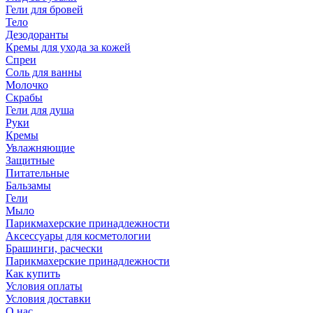
Гели для бровей
Тело
Дезодоранты
Кремы для ухода за кожей
Спреи
Соль для ванны
Молочко
Скрабы
Гели для душа
Руки
Кремы
Увлажняющие
Защитные
Питательные
Бальзамы
Гели
Мыло
Парикмахерские принадлежности
Аксессуары для косметологии
Брашинги, расчески
Парикмахерские принадлежности
Как купить
Условия оплаты
Условия доставки
О нас