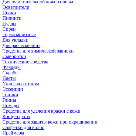
Для чувствительной кожи головы
Осветлители
Пенки
Пилинги
Пудры
Спреи
Термозащитные
Для укладки
Для расчесывания
Средства для химической завивки
Сыворотки
Технические средства
Флюиды
Скрабы
Пасты
Уход с кератином
Эссенции
Тоники
Глины
Помады
Средства для удаления краски с кожи
Концентраты
Средства для защиты кожи при окрашивании
Салфетки для волос
Праймеры