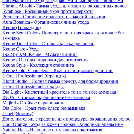
Curl Manifesto - Уход за кудрявыми и вьющимися волосами
Chroma Absolu - Гамма ухода для защиты окрашенных волос
Symbiose - Роскошный уход против перхоти
Premiere - Очищение волос от отложений кальция
Aura Botanica - Органическая линия ухода
Keune (Голландия)
Keune Semi Color - Полуперманентная краска для волос без
аммиака
Keune Tinta Color - Стойкая краска для волос
Keune Care - Уход
1922 by J.M. Keune - Мужская линия
Keune - Оксиды, порошки для осветления
Keune Style - Коллекция стайлинга
Keune Color Chameleon - Красители прямого действия
L'Oreal Professionnel (Франция)
Blond Studio - Полная гамма средств для блондирования
L'Oreal Professionnel - Оксиды
Dia Light - Кислотный краситель тон в тон без аммиака
INOA - Стойкое окрашивание без аммиака
Majirel - Стойкое окрашивание
Dia Color - Краситель-блеск без аммиака
Lebel (Япония)
Дополнительные средства для процедуры окрашивания волос
Cool Orange - Уход за кожей головы «Холодный апельсин»
Natural Hair - На основе натуральных экстрактов