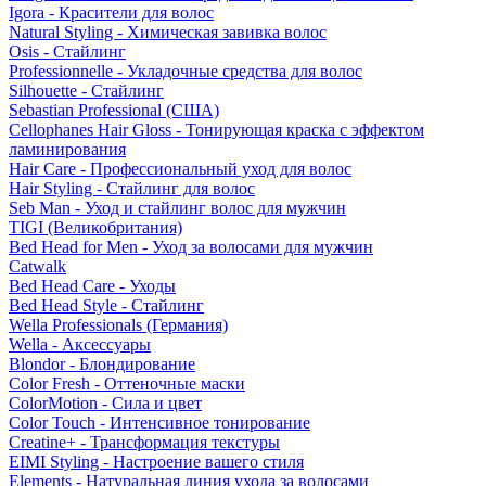
Igora - Красители для волос
Natural Styling - Химическая завивка волос
Osis - Стайлинг
Professionnelle - Укладочные средства для волос
Silhouette - Стайлинг
Sebastian Professional (США)
Cellophanes Hair Gloss - Тонирующая краска с эффектом
ламинирования
Hair Care - Профессиональный уход для волос
Hair Styling - Стайлинг для волос
Seb Man - Уход и стайлинг волос для мужчин
TIGI (Великобритания)
Bed Head for Men - Уход за волосами для мужчин
Catwalk
Bed Head Care - Уходы
Bed Head Style - Стайлинг
Wella Professionals (Германия)
Wella - Аксессуары
Blondor - Блондирование
Color Fresh - Оттеночные маски
ColorMotion - Сила и цвет
Color Touch - Интенсивное тонирование
Creatine+ - Трансформация текстуры
EIMI Styling - Настроение вашего стиля
Elements - Натуральная линия ухода за волосами