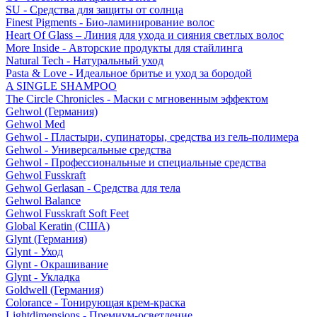
SU - Средства для защиты от солнца
Finest Pigments - Био-ламинирование волос
Heart Of Glass – Линия для ухода и сияния светлых волос
More Inside - Авторские продукты для стайлинга
Natural Tech - Натуральный уход
Pasta & Love - Идеальное бритье и уход за бородой
A SINGLE SHAMPOO
The Circle Chronicles - Маски с мгновенным эффектом
Gehwol (Германия)
Gehwol Med
Gehwol - Пластыри, супинаторы, средства из гель-полимера
Gehwol - Универсальные средства
Gehwol - Профессиональные и специальные средства
Gehwol Fusskraft
Gehwol Gerlasan - Средства для тела
Gehwol Balance
Gehwol Fusskraft Soft Feet
Global Keratin (США)
Glynt (Германия)
Glynt - Уход
Glynt - Окрашивание
Glynt - Укладка
Goldwell (Германия)
Colorance - Тонирующая крем-краска
Lightdimensions - Премиум-осветление