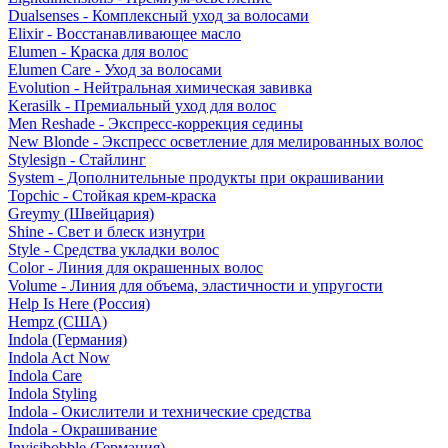
Dualsenses - Комплексный уход за волосами
Elixir - Восстанавливающее масло
Elumen - Краска для волос
Elumen Care - Уход за волосами
Evolution - Нейтральная химическая завивка
Kerasilk - Премиальный уход для волос
Men Reshade - Экспресс-коррекция седины
New Blonde - Экспресс осветление для мелированных волос
Stylesign - Стайлинг
System - Дополнительные продукты при окрашивании
Topchic - Стойкая крем-краска
Greymy (Швейцария)
Shine - Свет и блеск изнутри
Style - Средства укладки волос
Color - Линия для окрашенных волос
Volume - Линия для объема, эластичности и упругости
Help Is Here (Россия)
Hempz (США)
Indola (Германия)
Indola Act Now
Indola Care
Indola Styling
Indola - Окислители и технические средства
Indola - Окрашивание
Invisibobble (Германия)