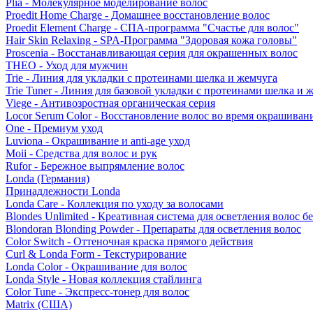
Plia - Молекулярное моделирование волос
Proedit Home Charge - Домашнее восстановление волос
Proedit Element Charge - СПА-программа "Счастье для волос"
Hair Skin Relaxing - SPA-Программа "Здоровая кожа головы"
Proscenia - Восстанавливающая серия для окрашенных волос
THEO - Уход для мужчин
Trie - Линия для укладки с протеинами шелка и жемчуга
Trie Tuner - Линия для базовой укладки с протеинами шелка и 
Viege - Антивозростная органическая серия
Locor Serum Color - Восстановление волос во время окрашиван
One - Премиум уход
Luviona - Окрашивание и anti-age уход
Moii - Средства для волос и рук
Rufor - Бережное выпрямление волос
Londa (Германия)
Принадлежности Londa
Londa Care - Коллекция по уходу за волосами
Blondes Unlimited - Креативная система для осветления волос б
Blondoran Blonding Powder - Препараты для осветления волос
Color Switch - Оттеночная краска прямого действия
Curl & Londa Form - Текстурирование
Londa Color - Окрашивание для волос
Londa Style - Новая коллекция стайлинга
Color Tune - Экспресс-тонер для волос
Matrix (США)