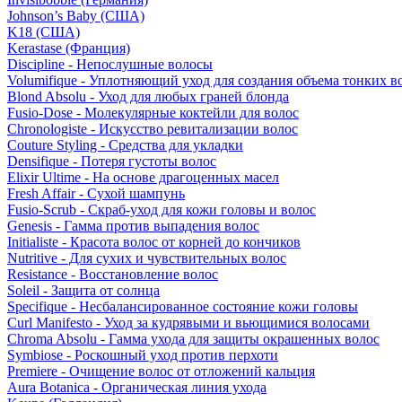
Johnson’s Baby (США)
K18 (США)
Kerastase (Франция)
Discipline - Непослушные волосы
Volumifique - Уплотняющий уход для создания объема тонких в
Blond Absolu - Уход для любых граней блонда
Fusio-Dose - Молекулярные коктейли для волос
Chronologiste - Искусство ревитализации волос
Couture Styling - Средства для укладки
Densifique - Потеря густоты волос
Elixir Ultime - На основе драгоценных масел
Fresh Affair - Сухой шампунь
Fusio-Scrub - Скраб-уход для кожи головы и волос
Genesis - Гамма против выпадения волос
Initialiste - Красота волос от корней до кончиков
Nutritive - Для сухих и чувствительных волос
Resistance - Восстановление волос
Soleil - Защита от солнца
Specifique - Несбалансированное состояние кожи головы
Curl Manifesto - Уход за кудрявыми и вьющимися волосами
Chroma Absolu - Гамма ухода для защиты окрашенных волос
Symbiose - Роскошный уход против перхоти
Premiere - Очищение волос от отложений кальция
Aura Botanica - Органическая линия ухода