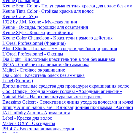
Keune (Голландия)
Keune Semi Color - Полуперманентная краска для волос без амм
Keune Tinta Color - Стойкая краска для волос
Keune Care - Уход
1922 by J.M. Keune - Мужская линия
Keune - Оксиды, порошки для осветления
Keune Style - Коллекция стайлинга
Keune Color Chameleon - Красители прямого действия
L'Oreal Professionnel (Франция)
Blond Studio - Полная гамма средств для блондирования
L'Oreal Professionnel - Оксиды
Dia Light - Кислотный краситель тон в тон без аммиака
INOA - Стойкое окрашивание без аммиака
Majirel - Стойкое окрашивание
Dia Color - Краситель-блеск без аммиака
Lebel (Япония)
Дополнительные средства для процедуры окрашивания волос
Cool Orange - Уход за кожей головы «Холодный апельсин»
Natural Hair - На основе натуральных экстрактов
Estessimo Celcert - Селективная линия ухода за волосами и кож
Infinity Aurum Salon Care - Инновационная программа "Абсолют
IAU Infinity Aurum - Аромалиния
Lebel - Краска для волос
Materia OXY - Оксиданты
PH 4.7 - Восстанавливающая серия