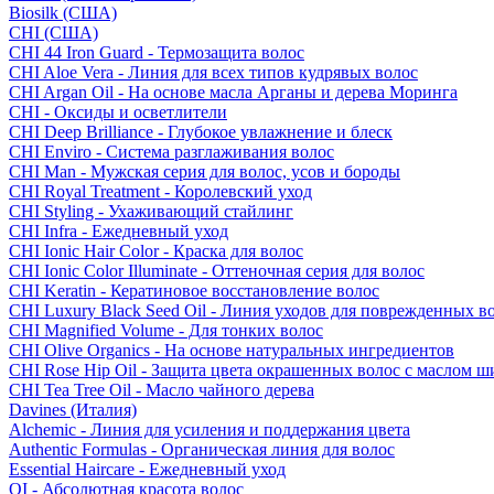
Biosilk (США)
CHI (США)
CHI 44 Iron Guard - Термозащита волос
CHI Aloe Vera - Линия для всех типов кудрявых волос
CHI Argan Oil - На основе масла Арганы и дерева Моринга
CHI - Оксиды и осветлители
CHI Deep Brilliance - Глубокое увлажнение и блеск
CHI Enviro - Система разглаживания волос
CHI Man - Мужская серия для волос, усов и бороды
CHI Royal Treatment - Королевский уход
CHI Styling - Ухаживающий стайлинг
CHI Infra - Ежедневный уход
CHI Ionic Hair Color - Краска для волос
CHI Ionic Color Illuminate - Оттеночная серия для волос
CHI Keratin - Кератиновое восстановление волос
CHI Luxury Black Seed Oil - Линия уходов для поврежденных в
CHI Magnified Volume - Для тонких волос
CHI Olive Organics - На основе натуральных ингредиентов
CHI Rose Hip Oil - Защита цвета окрашенных волос с маслом 
CHI Tea Tree Oil - Масло чайного дерева
Davines (Италия)
Alchemic - Линия для усиления и поддержания цвета
Authentic Formulas - Органическая линия для волос
Essential Haircare - Eжедневный уход
OI - Абсолютная красота волос