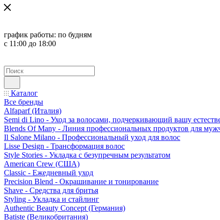
график работы:
по будням
с 11:00 до 18:00
Каталог
Все бренды
Alfaparf (Италия)
Semi di Lino - Уход за волосами, подчеркивающий вашу естест
Blends Of Many - Линия профессиональных продуктов для муж
Il Salone Milano - Профессиональный уход для волос
Lisse Design - Трансформация волос
Style Stories - Укладка с безупречным результатом
American Crew (США)
Classic - Ежедневный уход
Precision Blend - Окрашивание и тонирование
Shave - Средства для бритья
Styling - Укладка и стайлинг
Authentic Beauty Concept (Германия)
Batiste (Великобритания)