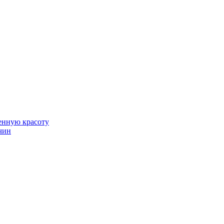
венную красоту
чин