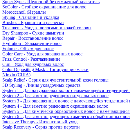
Super Sync - Щелочной безаммиачный краситель
SoColor - Стойкое окрашивание для волос
Moroccanoil (Израиль)
Styling - Стайлинг и укладка
Brushes - Брашинги и расчески
Treatment - Уход за волосами и кожей головы
Dry Shampoo - Сухие шампуни
Repair - Восстановление волос
Hydration - Увлажнение волос
Volume - Объем для волос
Color Care - Уход для окрашенных волос
Frizz Control - Разглаживание
Curl - Уход для кудрявых волос
Color Depositing Mask - Тонирующие маски
Nioxin (США)
Scalp Relief - Серия для чувствительной кожи головы
3D Styling - Линия укладочных средств
System 1 - Для натуральных волос с намечающейся тенденцией
System 2 - Для заметно редеющих натуральных волос
System 3 - Для окрашенных волос с намечающейся тенденцией
System 4 - Для заметно редеющих окрашенных волос
System 5 - Для химически обработанных волос с намечающейс
System 6 - Для заметно редеющих химически обработанных вол
Intensive Therapy - Интенсивный уход
Scalp Recovery - Серия против перхоти