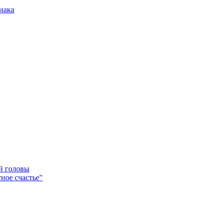
иака
ей головы
ное счастье"