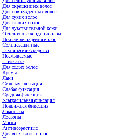
Для непослушных волос
Для окрашенных волос
Для поврежденных волос
Для сухих волос
Для тонких волос
Для чувствительной кожи
Оттеночные кондиционеры
Против выпадения волос
Солнцезащитные
Технические средства
Несмываемые
Travel-size
Для седых волос
Кремы
Лаки
Сильная фиксация
Слабая фиксация
Средняя фиксация
Ультрасильная фиксация
Подвижная фиксация
Ламинаты
Лосьоны
Маски
Антивозрастные
Для всех типов волос