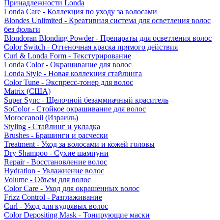
Принадлежности Londa
Londa Care - Коллекция по уходу за волосами
Blondes Unlimited - Креативная система для осветления волос
без фольги
Blondoran Blonding Powder - Препараты для осветления волос
Color Switch - Оттеночная краска прямого действия
Curl & Londa Form - Текстурирование
Londa Color - Окрашивание для волос
Londa Style - Новая коллекция стайлинга
Color Tune - Экспресс-тонер для волос
Matrix (США)
Super Sync - Щелочной безаммиачный краситель
SoColor - Стойкое окрашивание для волос
Moroccanoil (Израиль)
Styling - Стайлинг и укладка
Brushes - Брашинги и расчески
Treatment - Уход за волосами и кожей головы
Dry Shampoo - Сухие шампуни
Repair - Восстановление волос
Hydration - Увлажнение волос
Volume - Объем для волос
Color Care - Уход для окрашенных волос
Frizz Control - Разглаживание
Curl - Уход для кудрявых волос
Color Depositing Mask - Тонирующие маски