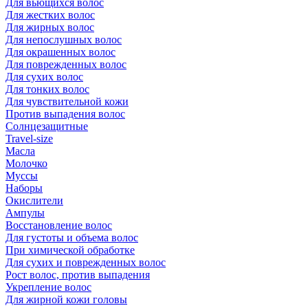
Для вьющихся волос
Для жестких волос
Для жирных волос
Для непослушных волос
Для окрашенных волос
Для поврежденных волос
Для сухих волос
Для тонких волос
Для чувствительной кожи
Против выпадения волос
Солнцезащитные
Travel-size
Масла
Молочко
Муссы
Наборы
Окислители
Ампулы
Восстановление волос
Для густоты и объема волос
При химической обработке
Для сухих и поврежденных волос
Рост волос, против выпадения
Укрепление волос
Для жирной кожи головы