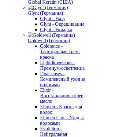
Global Keratin (США)
Glynt (Германия)
Glynt - Уход
Glynt - Окрашивание
Glynt - Укладка
Goldwell (Германия)
Colorance -
Тонирующая крем-
краска
Lightdimensions -
Премиум-осветление
Dualsenses -
Комплексный уход за
волосами
Elixir -
Восстанавливающее
масло
Elumen - Краска для
волос
Elumen Care - Уход за
волосами
Evolution -
Нейтральная