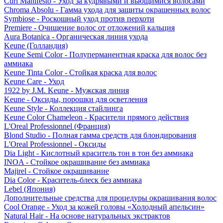
Curl Manifesto - Уход за кудрявыми и вьющимися волосами
Chroma Absolu - Гамма ухода для защиты окрашенных волос
Symbiose - Роскошный уход против перхоти
Premiere - Очищение волос от отложений кальция
Aura Botanica - Органическая линия ухода
Keune (Голландия)
Keune Semi Color - Полуперманентная краска для волос без
аммиака
Keune Tinta Color - Стойкая краска для волос
Keune Care - Уход
1922 by J.M. Keune - Мужская линия
Keune - Оксиды, порошки для осветления
Keune Style - Коллекция стайлинга
Keune Color Chameleon - Красители прямого действия
L'Oreal Professionnel (Франция)
Blond Studio - Полная гамма средств для блондирования
L'Oreal Professionnel - Оксиды
Dia Light - Кислотный краситель тон в тон без аммиака
INOA - Стойкое окрашивание без аммиака
Majirel - Стойкое окрашивание
Dia Color - Краситель-блеск без аммиака
Lebel (Япония)
Дополнительные средства для процедуры окрашивания волос
Cool Orange - Уход за кожей головы «Холодный апельсин»
Natural Hair - На основе натуральных экстрактов