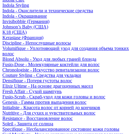
Indola Styling
Indola - Окислители и технические средства
Indola - Окрашивание
Invisibobble (Германия)
Johnson’s Baby (США)
K18 (США)
Kerastase (Франция)
Discipline - Непослушные волосы
Volumifique - Уплотняющий уход для создания объема тонких
волос
Blond Absolu - Уход для любых граней блонда
Fusio-Dose - Молекулярные коктейли для волос
Chronologiste - Искусство ревитализации волос
Couture Styling - Средства для укладки
Densifique - Потеря густоты волос
Elixir Ultime - На основе драгоценных масел
Fresh Affair - Сухой шампунь
Fusio-Scrub - Скраб-уход для кожи головы и волос
Genesis - Гамма против выпадения волос
Initialiste - Красота волос от корней до кончиков
Nutritive - Для сухих и чувствительных волос
Resistance - Восстановление волос
Soleil - Защита от солнца
Specifique - Несбалансированное состояние кожи головы