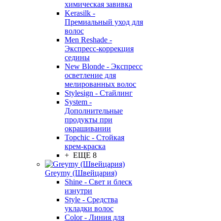
химическая завивка
Kerasilk -
Премиальный уход для
волос
Men Reshade -
Экспресс-коррекция
седины
New Blonde - Экспресс
осветление для
мелированных волос
Stylesign - Стайлинг
System -
Дополнительные
продукты при
окрашивании
Topchic - Стойкая
крем-краска
+ ЕЩЕ 8
Greymy (Швейцария)
Shine - Свет и блеск
изнутри
Style - Средства
укладки волос
Color - Линия для