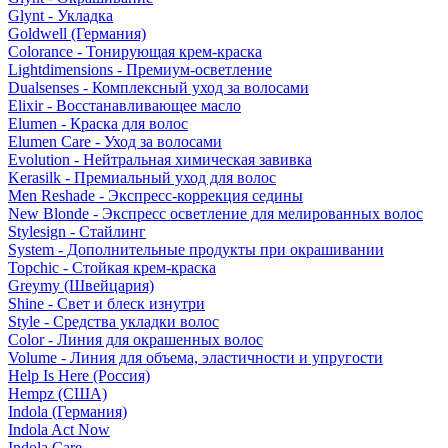
Glynt - Укладка
Goldwell (Германия)
Colorance - Тонирующая крем-краска
Lightdimensions - Премиум-осветление
Dualsenses - Комплексный уход за волосами
Elixir - Восстанавливающее масло
Elumen - Краска для волос
Elumen Care - Уход за волосами
Evolution - Нейтральная химическая завивка
Kerasilk - Премиальный уход для волос
Men Reshade - Экспресс-коррекция седины
New Blonde - Экспресс осветление для мелированных волос
Stylesign - Стайлинг
System - Дополнительные продукты при окрашивании
Topchic - Стойкая крем-краска
Greymy (Швейцария)
Shine - Свет и блеск изнутри
Style - Средства укладки волос
Color - Линия для окрашенных волос
Volume - Линия для объема, эластичности и упругости
Help Is Here (Россия)
Hempz (США)
Indola (Германия)
Indola Act Now
Indola Care