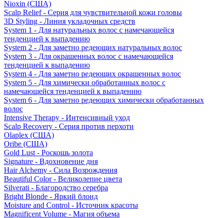
Nioxin (США)
Scalp Relief - Серия для чувствительной кожи головы
3D Styling - Линия укладочных средств
System 1 - Для натуральных волос с намечающейся
тенденцией к выпадению
System 2 - Для заметно редеющих натуральных волос
System 3 - Для окрашенных волос с намечающейся
тенденцией к выпадению
System 4 - Для заметно редеющих окрашенных волос
System 5 - Для химически обработанных волос с
намечающейся тенденцией к выпадению
System 6 - Для заметно редеющих химически обработанных
волос
Intensive Therapy - Интенсивный уход
Scalp Recovery - Серия против перхоти
Olaplex (США)
Oribe (США)
Gold Lust - Роскошь золота
Signature - Вдохновение дня
Hair Alchemy - Сила Возрождения
Beautiful Color - Великолепие цвета
Silverati - Благородство серебра
Bright Blonde - Яркий блонд
Moisture and Control - Источник красоты
Magnificent Volume - Магия объема