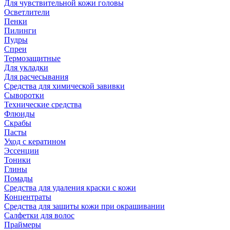
Для чувствительной кожи головы
Осветлители
Пенки
Пилинги
Пудры
Спреи
Термозащитные
Для укладки
Для расчесывания
Средства для химической завивки
Сыворотки
Технические средства
Флюиды
Скрабы
Пасты
Уход с кератином
Эссенции
Тоники
Глины
Помады
Средства для удаления краски с кожи
Концентраты
Средства для защиты кожи при окрашивании
Салфетки для волос
Праймеры