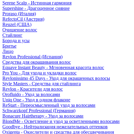
Serene Scalp - Истинная гармония
Supershine - Драгоценное сияние
Proraso (Италия)
RefectoCil (Австрия)
Reuzel (США)
Очищение волос
Стайлинг
Борода и усы
Бритье
Лицо
Revlon Professional (Испания)
Средства для окрашивания волос
Equave Instant Beauty - Мгновенная красота волос
Pro You - Для ухода и укладки волос
Revlonissimo 45 Days - Уход для окрашенных волосы
Style Masters - Средства для стайлинга
Revlon - Красители для волос
Orofluido - Уход за волосами
Uniq One - Уход в одном флаконе
ReStart - Переосмысленный уход за волосами
Schwarzkopf Professional (Германия)
Bonacure Hairtherapy - Уход за волосами
BlondMe - Осветление и уход за осветленными волосами
Goodbye - Нейтрализация нежелательных оттенков
Oxigenta - Окислители и средства для обесцвечивания