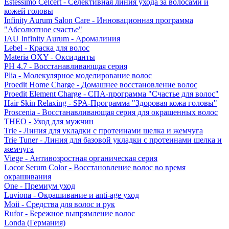
Estessimo Celcert - Селективная линия ухода за волосами и
кожей головы
Infinity Aurum Salon Care - Инновационная программа
"Абсолютное счастье"
IAU Infinity Aurum - Аромалиния
Lebel - Краска для волос
Materia OXY - Оксиданты
PH 4.7 - Восстанавливающая серия
Plia - Молекулярное моделирование волос
Proedit Home Charge - Домашнее восстановление волос
Proedit Element Charge - СПА-программа "Счастье для волос"
Hair Skin Relaxing - SPA-Программа "Здоровая кожа головы"
Proscenia - Восстанавливающая серия для окрашенных волос
THEO - Уход для мужчин
Trie - Линия для укладки с протеинами шелка и жемчуга
Trie Tuner - Линия для базовой укладки с протеинами шелка и
жемчуга
Viege - Антивозростная органическая серия
Locor Serum Color - Восстановление волос во время
окрашивания
One - Премиум уход
Luviona - Окрашивание и anti-age уход
Moii - Средства для волос и рук
Rufor - Бережное выпрямление волос
Londa (Германия)