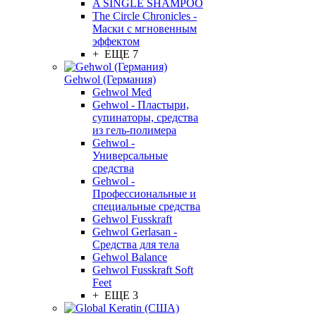
A SINGLE SHAMPOO
The Circle Chronicles -
Маски с мгновенным
эффектом
+ ЕЩЕ 7
Gehwol (Германия)
Gehwol Med
Gehwol - Пластыри,
супинаторы, средства
из гель-полимера
Gehwol -
Универсальные
средства
Gehwol -
Профессиональные и
специальные средства
Gehwol Fusskraft
Gehwol Gerlasan -
Средства для тела
Gehwol Balance
Gehwol Fusskraft Soft
Feet
+ ЕЩЕ 3