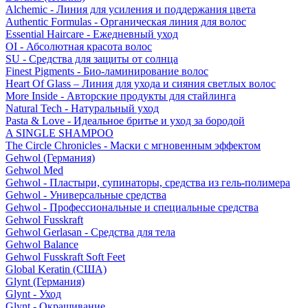
Alchemic - Линия для усиления и поддержания цвета
Authentic Formulas - Органическая линия для волос
Essential Haircare - Eжедневный уход
OI - Абсолютная красота волос
SU - Средства для защиты от солнца
Finest Pigments - Био-ламинирование волос
Heart Of Glass – Линия для ухода и сияния светлых волос
More Inside - Авторские продукты для стайлинга
Natural Tech - Натуральный уход
Pasta & Love - Идеальное бритье и уход за бородой
A SINGLE SHAMPOO
The Circle Chronicles - Маски с мгновенным эффектом
Gehwol (Германия)
Gehwol Med
Gehwol - Пластыри, супинаторы, средства из гель-полимера
Gehwol - Универсальные средства
Gehwol - Профессиональные и специальные средства
Gehwol Fusskraft
Gehwol Gerlasan - Средства для тела
Gehwol Balance
Gehwol Fusskraft Soft Feet
Global Keratin (США)
Glynt (Германия)
Glynt - Уход
Glynt - Окрашивание