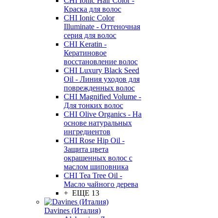
CHI Ionic Hair Color -
Краска для волос
CHI Ionic Color
Illuminate - Оттеночная
серия для волос
CHI Keratin -
Кератиновое
восстановление волос
CHI Luxury Black Seed
Oil - Линия уходов для
поврежденных волос
CHI Magnified Volume -
Для тонких волос
CHI Olive Organics - На
основе натуральных
ингредиентов
CHI Rose Hip Oil -
Защита цвета
окрашенных волос с
маслом шиповника
CHI Tea Tree Oil -
Масло чайного дерева
+ ЕЩЕ 13
Davines (Италия)