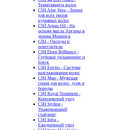
Термозащита волос
CHI Aloe Vera - Линия
для всех типов
кудрявых волос
CHI Argan Oil - На
основе масла Арганы и
дерева Моринга
CHI - Оксиды и
осветлители
CHI Deep Brilliance -
Глубокое увлажнение и
блеск
CHI Enviro - Система
разглаживания волос
CHI Man - Мужская
серия для волос, усов и
бороды
CHI Royal Treatment -
Королевский уход
CHI Styling -
Ухаживающий
стайлинг
CHI Infra -
Ежедневный уход