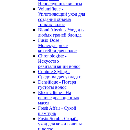
Непослушные волосы
Volumifique -
Уплотняющий уход для
создания объема
тонких волос
Blond Absolu - Уход для
любых граней блонда
Fusio-Dose -
Молекулярные
коктейли для волос
Chronologiste -
Искусство
ревитализации волос
Couture Styling -
Средства для укладки
Densifique - Потеря
густоты волос
Elixir Ultime - На
основе драгоценных
масел
Fresh Affair - Сухой
шампунь
Fusio-Scrub - Скраб-
уход для кожи головы
и волос