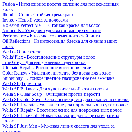
Fusion - Интенсивное восстановление для поврежденных
волос
Illumina Color - Стойкая крем-краска
Invigo - Новый уход за волосами
Koleston Perfect Me + - Стойкая краска для волос
Nutricurls - Уход для кудрявых и вьющихся волос
Performance - Классика современного стайлинга
Oil Reflections - Квинтэссенция блеска для сияния ваших
волос
Wella - Окислители
Wella°Plex - Восстановление структуры волос
True Grey - Для натуральных седых волос
Ultimate Repair - Роскошное восстановление
Color Renew - Удаление пигмента без вреда для волос
Shinefinity - Стойкое цветное глазирование без аммиака
Wella SP (Германия)
Wella SP Balance - Для чувствительной кожи головы
Wella SP Clear Scalp - Очищение против перхоти
Wella SP Color Save - Сохранение цвета для окрашенных волос
Wella SP Hydrate - Увлажнение для нормальных и сухих волос
Wella SP Repair - Восстановление для поврежденных волос
Wella SP Luxe Oil - Новая коллекция для защиты кератина
волос
Wella SP Just Men - Мужская линия средств для ухода за
волосами