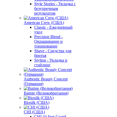
Style Stories - Укладка с
безупречным
результатом
American Crew (США)
Classic - Ежедневный
уход
Precision Blend -
Окрашивание и
тонирование
Shave - Средства для
бритья
Styling - Укладка и
стайлинг
Authentic Beauty Concept
(Германия)
Batiste (Великобритания)
Biosilk (США)
CHI (США)
CHI 44 Iron Guard -