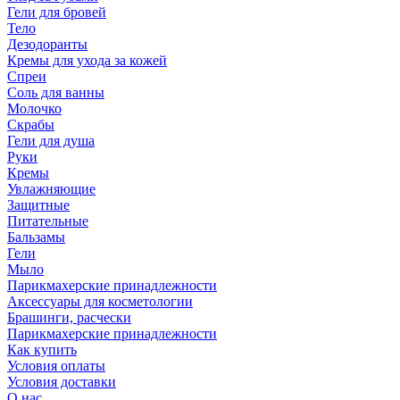
Гели для бровей
Тело
Дезодоранты
Кремы для ухода за кожей
Спреи
Соль для ванны
Молочко
Скрабы
Гели для душа
Руки
Кремы
Увлажняющие
Защитные
Питательные
Бальзамы
Гели
Мыло
Парикмахерские принадлежности
Аксессуары для косметологии
Брашинги, расчески
Парикмахерские принадлежности
Как купить
Условия оплаты
Условия доставки
О нас