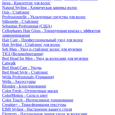
Igora - Красители для волос
Natural Styling - Химическая завивка волос
Osis - Стайлинг
Professionnelle - Укладочные средства для волос
Silhouette - Стайлинг
Sebastian Professional (США)
Cellophanes Hair Gloss - Тонирующая краска с эффектом
ламинирования
Hair Care - Профессиональный уход для волос
Hair Styling - Стайлинг для волос
Seb Man - Уход и стайлинг волос для мужчин
TIGI (Великобритания)
Bed Head for Men - Уход за волосами для мужчин
Catwalk
Bed Head Care - Уходы
Bed Head Style - Стайлинг
Wella Professionals (Германия)
Wella - Аксессуары
Blondor - Блондирование
Color Fresh - Оттеночные маски
ColorMotion - Сила и цвет
Color Touch - Интенсивное тонирование
Creatine+ - Трансформация текстуры
EIMI Styling - Настроение вашего стиля
Elements - Натуральная линия ухода за волосами