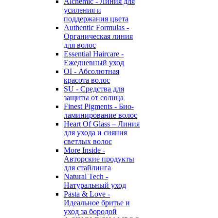
Alchemic - Линия для
усиления и
поддержания цвета
Authentic Formulas -
Органическая линия
для волос
Essential Haircare -
Eжедневный уход
OI - Абсолютная
красота волос
SU - Средства для
защиты от солнца
Finest Pigments - Био-
ламинирование волос
Heart Of Glass – Линия
для ухода и сияния
светлых волос
More Inside -
Авторские продукты
для стайлинга
Natural Tech -
Натуральный уход
Pasta & Love -
Идеальное бритье и
уход за бородой