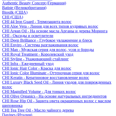
Authentic Beauty Concept (Германия)
Batiste (Великобритания)
Biosilk (США)
CHI (США)
CHI 44 Iron Guard - Термозащита волос
CHI Aloe Vera - Линия для всех типов кудрявых волос
CHI Argan Oil - На основе масла Арганы и дерева Моринга
CHI - Оксиды и осветлители
CHI Deep Brilliance - Глубокое увлажнение и блеск
CHI Enviro - Система разглаживания волос
CHI Man - Мужская серия для волос, усов и бороды
CHI Royal Treatment - Королевский уход
CHI Styling - Ухаживающий стайлинг
CHI Infra - Ежедневный уход
CHI Ionic Hair Color - Краска для волос
CHI Ionic Color Illuminate - Оттеночная серия для волос
CHI Keratin - Кератиновое восстановление волос
CHI Luxury Black Seed Oil - Линия уходов для поврежденных
волос
CHI Magnified Volume - Для тонких волос
CHI Olive Organics - На основе натуральных ингредиентов
CHI Rose Hip Oil - Защита цвета окрашенных волос с маслом
шиповника
CHI Tea Tree Oil - Масло чайного дерева
Davines (Италия)