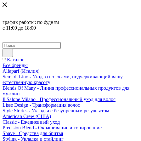
график работы:
по будням
с 11:00 до 18:00
Каталог
Все бренды
Alfaparf (Италия)
Semi di Lino - Уход за волосами, подчеркивающий вашу
естественную красоту
Blends Of Many - Линия профессиональных продуктов для
мужчин
Il Salone Milano - Профессиональный уход для волос
Lisse Design - Трансформация волос
Style Stories - Укладка с безупречным результатом
American Crew (США)
Classic - Ежедневный уход
Precision Blend - Окрашивание и тонирование
Shave - Средства для бритья
Styling - Укладка и стайлинг