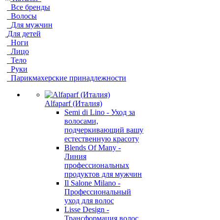
Все бренды
Волосы
Для мужчин
Для детей
Ноги
Лицо
Тело
Руки
Парикмахерские принадлежности
Alfaparf (Италия)
Semi di Lino - Уход за
волосами,
подчеркивающий вашу
естественную красоту
Blends Of Many -
Линия
профессиональных
продуктов для мужчин
Il Salone Milano -
Профессиональный
уход для волос
Lisse Design -
Трансформация волос