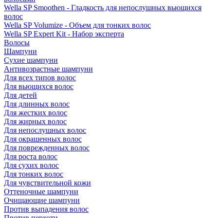
Wella SP Smoothen - Гладкость для непослушных вьющихся
волос
Wella SP Volumize - Объем для тонких волос
Wella SP Expert Kit - Набор эксперта
Волосы
Шампуни
Сухие шампуни
Антивозрастные шампуни
Для всех типов волос
Для вьющихся волос
Для детей
Для длинных волос
Для жестких волос
Для жирных волос
Для непослушных волос
Для окрашенных волос
Для поврежденных волос
Для роста волос
Для сухих волос
Для тонких волос
Для чувствительной кожи
Оттеночные шампуни
Очищающие шампуни
Против выпадения волос
Против перхоти