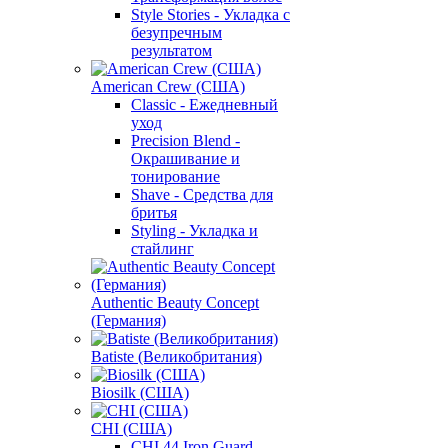
Style Stories - Укладка с
безупречным
результатом
American Crew (США)
Classic - Ежедневный
уход
Precision Blend -
Окрашивание и
тонирование
Shave - Средства для
бритья
Styling - Укладка и
стайлинг
Authentic Beauty Concept
(Германия)
Batiste (Великобритания)
Biosilk (США)
CHI (США)
CHI 44 Iron Guard -