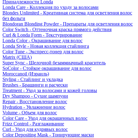
Принадлежности Londa
Londa Care - Коллекция по уходу за волосами
Blondes Unlimited - Креативная система для осветления волос
без фольги
Blondoran Blonding Powder - Препараты для осветления волос
Color Switch - Оттеночная краска прямого действия
Curl & Londa Form - Текстурирование
Londa Color - Окрашивание для волос
Londa Style - Новая коллекция стайлинга
Color Tune - Экспресс-тонер для волос
Matrix (США)
Super Sync - Щелочной безаммиачный краситель
SoColor - Стойкое окрашивание для волос
Moroccanoil (Израиль)
Styling - Стайлинг и укладка
Brushes - Брашинги и расчески
Treatment - Уход за волосами и кожей головы
Dry Shampoo - Сухие шампуни
Repair - Восстановление волос
Hydration - Увлажнение волос
Volume - Объем для волос
Color Care - Уход для окрашенных волос
Frizz Control - Разглаживание
Curl - Уход для кудрявых волос
Color Depositing Mask - Тонирующие маски