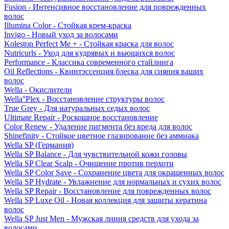
Fusion - Интенсивное восстановление для поврежденных
волос
Illumina Color - Стойкая крем-краска
Invigo - Новый уход за волосами
Koleston Perfect Me + - Стойкая краска для волос
Nutricurls - Уход для кудрявых и вьющихся волос
Performance - Классика современного стайлинга
Oil Reflections - Квинтэссенция блеска для сияния ваших
волос
Wella - Окислители
Wella°Plex - Восстановление структуры волос
True Grey - Для натуральных седых волос
Ultimate Repair - Роскошное восстановление
Color Renew - Удаление пигмента без вреда для волос
Shinefinity - Стойкое цветное глазирование без аммиака
Wella SP (Германия)
Wella SP Balance - Для чувствительной кожи головы
Wella SP Clear Scalp - Очищение против перхоти
Wella SP Color Save - Сохранение цвета для окрашенных волос
Wella SP Hydrate - Увлажнение для нормальных и сухих волос
Wella SP Repair - Восстановление для поврежденных волос
Wella SP Luxe Oil - Новая коллекция для защиты кератина
волос
Wella SP Just Men - Мужская линия средств для ухода за
волосами