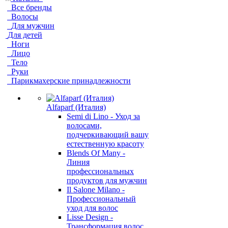
Все бренды
Волосы
Для мужчин
Для детей
Ноги
Лицо
Тело
Руки
Парикмахерские принадлежности
Alfaparf (Италия)
Semi di Lino - Уход за
волосами,
подчеркивающий вашу
естественную красоту
Blends Of Many -
Линия
профессиональных
продуктов для мужчин
Il Salone Milano -
Профессиональный
уход для волос
Lisse Design -
Трансформация волос