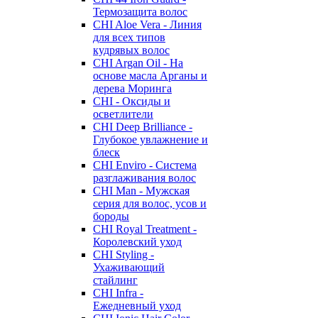
Термозащита волос
CHI Aloe Vera - Линия
для всех типов
кудрявых волос
CHI Argan Oil - На
основе масла Арганы и
дерева Моринга
CHI - Оксиды и
осветлители
CHI Deep Brilliance -
Глубокое увлажнение и
блеск
CHI Enviro - Система
разглаживания волос
CHI Man - Мужская
серия для волос, усов и
бороды
CHI Royal Treatment -
Королевский уход
CHI Styling -
Ухаживающий
стайлинг
CHI Infra -
Ежедневный уход