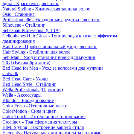
Igora - Красители для волос
Natural Styling - Химическая завивка волос
Osis - Стайлинг
Professionnelle - Укладочные средства для волос
Silhouette - Стайлинг
Sebastian Professional (США)
Cellophanes Hair Gloss - Тонирующая краска с эффектом
ламинирования
Hair Care - Профессиональный уход для волос
Hair Styling - Стайлинг для волос
Seb Man - Уход и стайлинг волос для мужчин
TIGI (Великобритания)
Bed Head for Men - Уход за волосами для мужчин
Catwalk
Bed Head Care - Уходы
Bed Head Style - Стайлинг
Wella Professionals (Германия)
Wella - Аксессуары
Blondor - Блондирование
Color Fresh - Оттеночные маски
ColorMotion - Сила и цвет
Color Touch - Интенсивное тонирование
Creatine+ - Трансформация текстуры
EIMI Styling - Настроение вашего стиля
Elements - Натуральная линия ухода за волосами