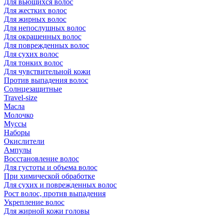
Для вьющихся волос
Для жестких волос
Для жирных волос
Для непослушных волос
Для окрашенных волос
Для поврежденных волос
Для сухих волос
Для тонких волос
Для чувствительной кожи
Против выпадения волос
Солнцезащитные
Travel-size
Масла
Молочко
Муссы
Наборы
Окислители
Ампулы
Восстановление волос
Для густоты и объема волос
При химической обработке
Для сухих и поврежденных волос
Рост волос, против выпадения
Укрепление волос
Для жирной кожи головы