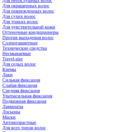
Для непослушных волос
Для окрашенных волос
Для поврежденных волос
Для сухих волос
Для тонких волос
Для чувствительной кожи
Оттеночные кондиционеры
Против выпадения волос
Солнцезащитные
Технические средства
Несмываемые
Travel-size
Для седых волос
Кремы
Лаки
Сильная фиксация
Слабая фиксация
Средняя фиксация
Ультрасильная фиксация
Подвижная фиксация
Ламинаты
Лосьоны
Маски
Антивозрастные
Для всех типов волос