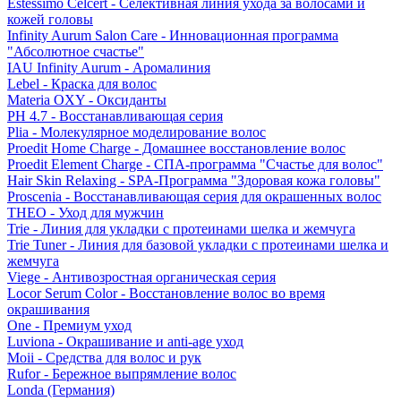
Estessimo Celcert - Селективная линия ухода за волосами и
кожей головы
Infinity Aurum Salon Care - Инновационная программа
"Абсолютное счастье"
IAU Infinity Aurum - Аромалиния
Lebel - Краска для волос
Materia OXY - Оксиданты
PH 4.7 - Восстанавливающая серия
Plia - Молекулярное моделирование волос
Proedit Home Charge - Домашнее восстановление волос
Proedit Element Charge - СПА-программа "Счастье для волос"
Hair Skin Relaxing - SPA-Программа "Здоровая кожа головы"
Proscenia - Восстанавливающая серия для окрашенных волос
THEO - Уход для мужчин
Trie - Линия для укладки с протеинами шелка и жемчуга
Trie Tuner - Линия для базовой укладки с протеинами шелка и
жемчуга
Viege - Антивозростная органическая серия
Locor Serum Color - Восстановление волос во время
окрашивания
One - Премиум уход
Luviona - Окрашивание и anti-age уход
Moii - Средства для волос и рук
Rufor - Бережное выпрямление волос
Londa (Германия)