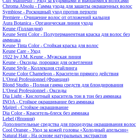
Curl Manifesto - Уход за кудрявыми и вьющимися волосами
Chroma Absolu - Гамма ухода для защиты окрашенных волос
Symbiose - Роскошный уход против перхоти
Premiere - Очищение волос от отложений кальция
Aura Botanica - Органическая линия ухода
Keune (Голландия)
Keune Semi Color - Полуперманентная краска для волос без
аммиака
Keune Tinta Color - Стойкая краска для волос
Keune Care - Уход
1922 by J.M. Keune - Мужская линия
Keune - Оксиды, порошки для осветления
Keune Style - Коллекция стайлинга
Keune Color Chameleon - Красители прямого действия
L'Oreal Professionnel (Франция)
Blond Studio - Полная гамма средств для блондирования
L'Oreal Professionnel - Оксиды
Dia Light - Кислотный краситель тон в тон без аммиака
INOA - Стойкое окрашивание без аммиака
Majirel - Стойкое окрашивание
Dia Color - Краситель-блеск без аммиака
Lebel (Япония)
Дополнительные средства для процедуры окрашивания волос
Cool Orange - Уход за кожей головы «Холодный апельсин»
Natural Hair - На основе натуральных экстрактов