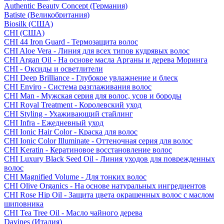
Authentic Beauty Concept (Германия)
Batiste (Великобритания)
Biosilk (США)
CHI (США)
CHI 44 Iron Guard - Термозащита волос
CHI Aloe Vera - Линия для всех типов кудрявых волос
CHI Argan Oil - На основе масла Арганы и дерева Моринга
CHI - Оксиды и осветлители
CHI Deep Brilliance - Глубокое увлажнение и блеск
CHI Enviro - Система разглаживания волос
CHI Man - Мужская серия для волос, усов и бороды
CHI Royal Treatment - Королевский уход
CHI Styling - Ухаживающий стайлинг
CHI Infra - Ежедневный уход
CHI Ionic Hair Color - Краска для волос
CHI Ionic Color Illuminate - Оттеночная серия для волос
CHI Keratin - Кератиновое восстановление волос
CHI Luxury Black Seed Oil - Линия уходов для поврежденных
волос
CHI Magnified Volume - Для тонких волос
CHI Olive Organics - На основе натуральных ингредиентов
CHI Rose Hip Oil - Защита цвета окрашенных волос с маслом
шиповника
CHI Tea Tree Oil - Масло чайного дерева
Davines (Италия)