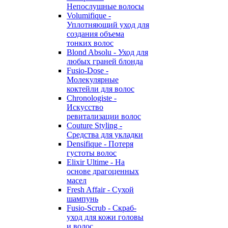
Непослушные волосы
Volumifique -
Уплотняющий уход для
создания объема
тонких волос
Blond Absolu - Уход для
любых граней блонда
Fusio-Dose -
Молекулярные
коктейли для волос
Chronologiste -
Искусство
ревитализации волос
Couture Styling -
Средства для укладки
Densifique - Потеря
густоты волос
Elixir Ultime - На
основе драгоценных
масел
Fresh Affair - Сухой
шампунь
Fusio-Scrub - Скраб-
уход для кожи головы
и волос