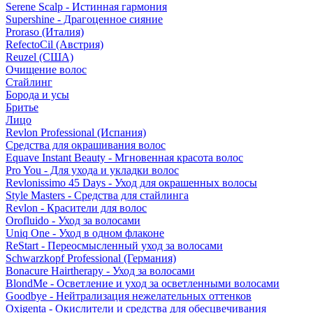
Serene Scalp - Истинная гармония
Supershine - Драгоценное сияние
Proraso (Италия)
RefectoCil (Австрия)
Reuzel (США)
Очищение волос
Стайлинг
Борода и усы
Бритье
Лицо
Revlon Professional (Испания)
Средства для окрашивания волос
Equave Instant Beauty - Мгновенная красота волос
Pro You - Для ухода и укладки волос
Revlonissimo 45 Days - Уход для окрашенных волосы
Style Masters - Средства для стайлинга
Revlon - Красители для волос
Orofluido - Уход за волосами
Uniq One - Уход в одном флаконе
ReStart - Переосмысленный уход за волосами
Schwarzkopf Professional (Германия)
Bonacure Hairtherapy - Уход за волосами
BlondMe - Осветление и уход за осветленными волосами
Goodbye - Нейтрализация нежелательных оттенков
Oxigenta - Окислители и средства для обесцвечивания