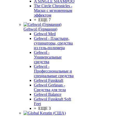
A SINGLE SHAMPOO
The Circle Chronicles -
Маски с мгновенным
эффектом
+ ЕЩЕ 7
Gehwol (Германия)
Gehwol Med
Gehwol - Пластыри,
супинаторы, средства
из гель-полимера
Gehwol -
Универсальные
средства
Gehwol -
Профессиональные и
специальные средства
Gehwol Fusskraft
Gehwol Gerlasan -
Средства для тела
Gehwol Balance
Gehwol Fusskraft Soft
Feet
+ ЕЩЕ 3