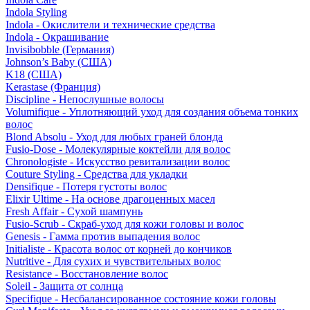
Indola Styling
Indola - Окислители и технические средства
Indola - Окрашивание
Invisibobble (Германия)
Johnson’s Baby (США)
K18 (США)
Kerastase (Франция)
Discipline - Непослушные волосы
Volumifique - Уплотняющий уход для создания объема тонких
волос
Blond Absolu - Уход для любых граней блонда
Fusio-Dose - Молекулярные коктейли для волос
Chronologiste - Искусство ревитализации волос
Couture Styling - Средства для укладки
Densifique - Потеря густоты волос
Elixir Ultime - На основе драгоценных масел
Fresh Affair - Сухой шампунь
Fusio-Scrub - Скраб-уход для кожи головы и волос
Genesis - Гамма против выпадения волос
Initialiste - Красота волос от корней до кончиков
Nutritive - Для сухих и чувствительных волос
Resistance - Восстановление волос
Soleil - Защита от солнца
Specifique - Несбалансированное состояние кожи головы