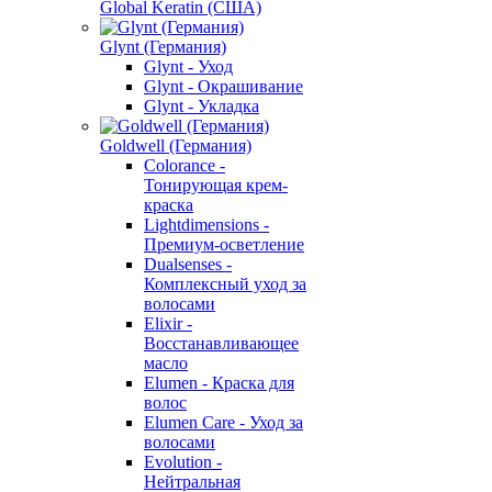
Global Keratin (США)
Glynt (Германия)
Glynt - Уход
Glynt - Окрашивание
Glynt - Укладка
Goldwell (Германия)
Colorance -
Тонирующая крем-
краска
Lightdimensions -
Премиум-осветление
Dualsenses -
Комплексный уход за
волосами
Elixir -
Восстанавливающее
масло
Elumen - Краска для
волос
Elumen Care - Уход за
волосами
Evolution -
Нейтральная