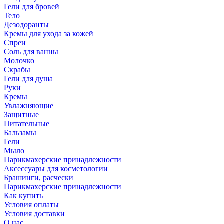
Гели для бровей
Тело
Дезодоранты
Кремы для ухода за кожей
Спреи
Соль для ванны
Молочко
Скрабы
Гели для душа
Руки
Кремы
Увлажняющие
Защитные
Питательные
Бальзамы
Гели
Мыло
Парикмахерские принадлежности
Аксессуары для косметологии
Брашинги, расчески
Парикмахерские принадлежности
Как купить
Условия оплаты
Условия доставки
О нас