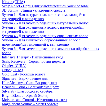
Nioxin (США)
Scalp Relief - Серия для чувствительной кожи головы
3D Styling - Линия укладочных средств
System 1 - Для натуральных волос с намечающейся
тенденцией к выпадению
System 2 - Для заметно редеющих натуральных волос
System 3 - Для окрашенных волос с намечающейся
тенденцией к выпадению
System 4 - Для заметно редеющих окрашенных волос
System 5 - Для химически обработанных волос с
намечающейся тенденцией к выпадению
System 6 - Для заметно редеющих химически обработанных
волос
Intensive Therapy - Интенсивный уход
Scalp Recovery - Серия против перхоти
Olaplex (США)
Oribe (США)
Gold Lust - Роскошь золота
Signature - Вдохновение дня
Hair Alchemy - Сила Возрождения
Beautiful Color - Великолепие цвета
Silverati - Благородство серебра
Bright Blonde - Яркий блонд
Moisture and Control - Источник красоты
Magnificent Volume - Магия объема