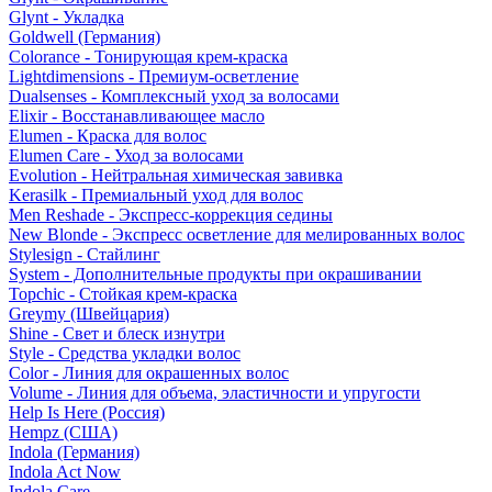
Glynt - Укладка
Goldwell (Германия)
Colorance - Тонирующая крем-краска
Lightdimensions - Премиум-осветление
Dualsenses - Комплексный уход за волосами
Elixir - Восстанавливающее масло
Elumen - Краска для волос
Elumen Care - Уход за волосами
Evolution - Нейтральная химическая завивка
Kerasilk - Премиальный уход для волос
Men Reshade - Экспресс-коррекция седины
New Blonde - Экспресс осветление для мелированных волос
Stylesign - Стайлинг
System - Дополнительные продукты при окрашивании
Topchic - Стойкая крем-краска
Greymy (Швейцария)
Shine - Свет и блеск изнутри
Style - Средства укладки волос
Color - Линия для окрашенных волос
Volume - Линия для объема, эластичности и упругости
Help Is Here (Россия)
Hempz (США)
Indola (Германия)
Indola Act Now
Indola Care