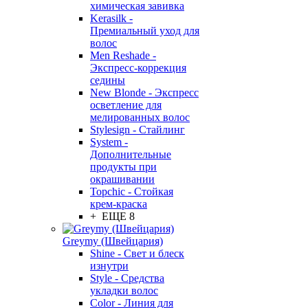
химическая завивка
Kerasilk -
Премиальный уход для
волос
Men Reshade -
Экспресс-коррекция
седины
New Blonde - Экспресс
осветление для
мелированных волос
Stylesign - Стайлинг
System -
Дополнительные
продукты при
окрашивании
Topchic - Стойкая
крем-краска
+ ЕЩЕ 8
Greymy (Швейцария)
Shine - Свет и блеск
изнутри
Style - Средства
укладки волос
Color - Линия для