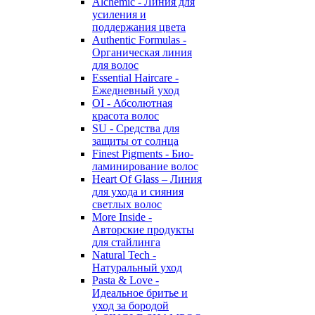
Alchemic - Линия для
усиления и
поддержания цвета
Authentic Formulas -
Органическая линия
для волос
Essential Haircare -
Eжедневный уход
OI - Абсолютная
красота волос
SU - Средства для
защиты от солнца
Finest Pigments - Био-
ламинирование волос
Heart Of Glass – Линия
для ухода и сияния
светлых волос
More Inside -
Авторские продукты
для стайлинга
Natural Tech -
Натуральный уход
Pasta & Love -
Идеальное бритье и
уход за бородой