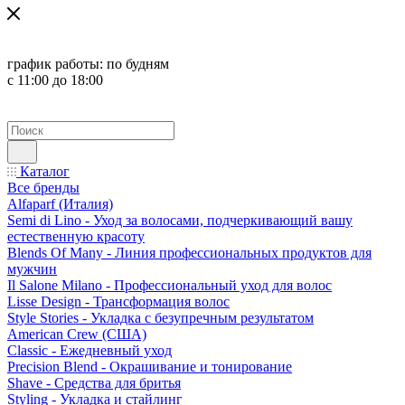
график работы:
по будням
с 11:00 до 18:00
Каталог
Все бренды
Alfaparf (Италия)
Semi di Lino - Уход за волосами, подчеркивающий вашу
естественную красоту
Blends Of Many - Линия профессиональных продуктов для
мужчин
Il Salone Milano - Профессиональный уход для волос
Lisse Design - Трансформация волос
Style Stories - Укладка с безупречным результатом
American Crew (США)
Classic - Ежедневный уход
Precision Blend - Окрашивание и тонирование
Shave - Средства для бритья
Styling - Укладка и стайлинг