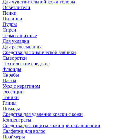
Для чувствительной кожи головы
Осветлители
Пенки
Пилинги
Пудры
Спреи
Термозащитные
Для укладки
Для расчесывания
Средства для химической завивки
Сыворотки
Технические средства
Флюиды
Скрабы
Пасты
Уход с кератином
Эссенции
Тоники
Глины
Помады
Средства для удаления краски с кожи
Концентраты
Средства для защиты кожи при окрашивании
Салфетки для волос
Праймеры