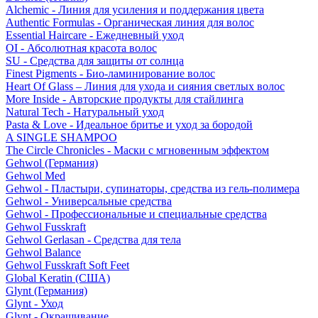
Alchemic - Линия для усиления и поддержания цвета
Authentic Formulas - Органическая линия для волос
Essential Haircare - Eжедневный уход
OI - Абсолютная красота волос
SU - Средства для защиты от солнца
Finest Pigments - Био-ламинирование волос
Heart Of Glass – Линия для ухода и сияния светлых волос
More Inside - Авторские продукты для стайлинга
Natural Tech - Натуральный уход
Pasta & Love - Идеальное бритье и уход за бородой
A SINGLE SHAMPOO
The Circle Chronicles - Маски с мгновенным эффектом
Gehwol (Германия)
Gehwol Med
Gehwol - Пластыри, супинаторы, средства из гель-полимера
Gehwol - Универсальные средства
Gehwol - Профессиональные и специальные средства
Gehwol Fusskraft
Gehwol Gerlasan - Средства для тела
Gehwol Balance
Gehwol Fusskraft Soft Feet
Global Keratin (США)
Glynt (Германия)
Glynt - Уход
Glynt - Окрашивание