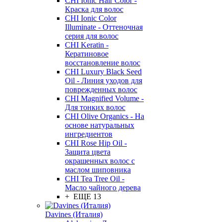
CHI Ionic Hair Color -
Краска для волос
CHI Ionic Color
Illuminate - Оттеночная
серия для волос
CHI Keratin -
Кератиновое
восстановление волос
CHI Luxury Black Seed
Oil - Линия уходов для
поврежденных волос
CHI Magnified Volume -
Для тонких волос
CHI Olive Organics - На
основе натуральных
ингредиентов
CHI Rose Hip Oil -
Защита цвета
окрашенных волос с
маслом шиповника
CHI Tea Tree Oil -
Масло чайного дерева
+ ЕЩЕ 13
Davines (Италия)