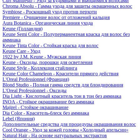
Curl Manifesto - Уход за кудрявыми и вьющимися волосами
Chroma Absolu - Гамма ухода для защиты окрашенных волос
Symbiose - Роскошный уход против перхоти
Premiere - Очищение волос от отложений кальция
Aura Botanica - Органическая линия ухода
Keune (Голландия)
Keune Semi Color - Полуперманентная краска для волос без
аммиака
Keune Tinta Color - Стойкая краска для волос
Keune Care - Уход
1922 by J.M. Keune - Мужская линия
Keune - Оксиды, порошки для осветления
Keune Style - Коллекция стайлинга
Keune Color Chameleon - Красители прямого действия
L'Oreal Professionnel (Франция)
Blond Studio - Полная гамма средств для блондирования
L'Oreal Professionnel - Оксиды
Dia Light - Кислотный краситель тон в тон без аммиака
INOA - Стойкое окрашивание без аммиака
Majirel - Стойкое окрашивание
Dia Color - Краситель-блеск без аммиака
Lebel (Япония)
Дополнительные средства для процедуры окрашивания волос
Cool Orange - Уход за кожей головы «Холодный апельсин»
Natural Hair - На основе натуральных экстрактов