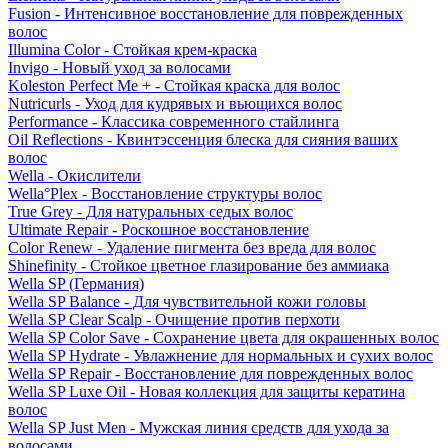
Fusion - Интенсивное восстановление для поврежденных
волос
Illumina Color - Стойкая крем-краска
Invigo - Новый уход за волосами
Koleston Perfect Me + - Стойкая краска для волос
Nutricurls - Уход для кудрявых и вьющихся волос
Performance - Классика современного стайлинга
Oil Reflections - Квинтэссенция блеска для сияния ваших
волос
Wella - Окислители
Wella°Plex - Восстановление структуры волос
True Grey - Для натуральных седых волос
Ultimate Repair - Роскошное восстановление
Color Renew - Удаление пигмента без вреда для волос
Shinefinity - Стойкое цветное глазирование без аммиака
Wella SP (Германия)
Wella SP Balance - Для чувствительной кожи головы
Wella SP Clear Scalp - Очищение против перхоти
Wella SP Color Save - Сохранение цвета для окрашенных волос
Wella SP Hydrate - Увлажнение для нормальных и сухих волос
Wella SP Repair - Восстановление для поврежденных волос
Wella SP Luxe Oil - Новая коллекция для защиты кератина
волос
Wella SP Just Men - Мужская линия средств для ухода за
волосами