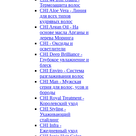
Термозащита волос
CHI Aloe Vera - Линия
для всех типов
кудрявых волос
CHI Argan Oil - На
основе масла Арганы и
дерева Моринга
CHI - Оксиды и
осветлители
CHI Deep Brilliance -
Глубокое увлажнение и
блеск
CHI Enviro - Система
разглаживания волос
CHI Man - Мужская
серия для волос, усов и
бороды
CHI Royal Treatment -
Королевский уход
CHI Styling -
Ухаживающий
стайлинг
CHI Infra -
Ежедневный уход