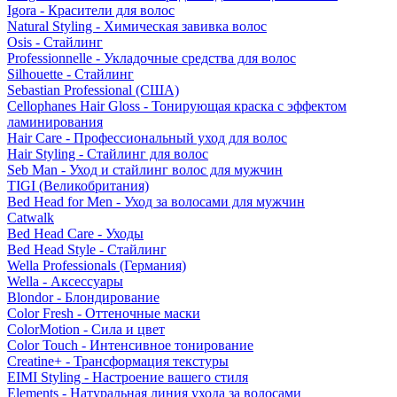
Igora - Красители для волос
Natural Styling - Химическая завивка волос
Osis - Стайлинг
Professionnelle - Укладочные средства для волос
Silhouette - Стайлинг
Sebastian Professional (США)
Cellophanes Hair Gloss - Тонирующая краска с эффектом
ламинирования
Hair Care - Профессиональный уход для волос
Hair Styling - Стайлинг для волос
Seb Man - Уход и стайлинг волос для мужчин
TIGI (Великобритания)
Bed Head for Men - Уход за волосами для мужчин
Catwalk
Bed Head Care - Уходы
Bed Head Style - Стайлинг
Wella Professionals (Германия)
Wella - Аксессуары
Blondor - Блондирование
Color Fresh - Оттеночные маски
ColorMotion - Сила и цвет
Color Touch - Интенсивное тонирование
Creatine+ - Трансформация текстуры
EIMI Styling - Настроение вашего стиля
Elements - Натуральная линия ухода за волосами