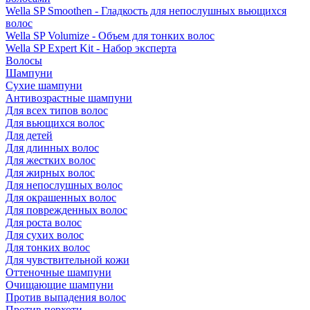
Wella SP Smoothen - Гладкость для непослушных вьющихся
волос
Wella SP Volumize - Объем для тонких волос
Wella SP Expert Kit - Набор эксперта
Волосы
Шампуни
Сухие шампуни
Антивозрастные шампуни
Для всех типов волос
Для вьющихся волос
Для детей
Для длинных волос
Для жестких волос
Для жирных волос
Для непослушных волос
Для окрашенных волос
Для поврежденных волос
Для роста волос
Для сухих волос
Для тонких волос
Для чувствительной кожи
Оттеночные шампуни
Очищающие шампуни
Против выпадения волос
Против перхоти