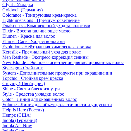
Glynt - Укладка
Goldwell (Германия)
Colorance - Тонирующая крем-краска
Lightdimensions - Премиум-осветление
Dualsenses - Комплексный уход за волосами
Elixir - Восстанавливающее масло
Elumen - Краска для волос
Elumen Care - Уход за волосами
Evolution - Нейтральная химическая завивка
Kerasilk - Премиальный уход для волос
Men Reshade - Экспресс-коррекция седины
New Blonde - Экспресс осветление для мелированных волос
Stylesign - Стайлинг
System - Дополнительные продукты при окрашивании
Topchic - Стойкая крем-краска
Greymy (Швейцария)
Shine - Свет и блеск изнутри
Style - Средства укладки волос
Color - Линия для окрашенных волос
Volume - Линия для объема, эластичности и упругости
Help Is Here (Россия)
Hempz (США)
Indola (Германия)
Indola Act Now
Indola Care