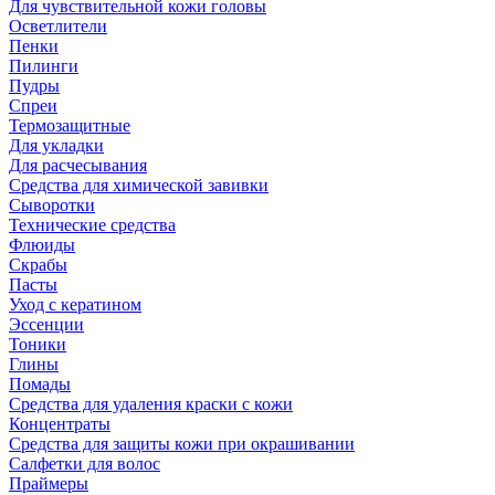
Для чувствительной кожи головы
Осветлители
Пенки
Пилинги
Пудры
Спреи
Термозащитные
Для укладки
Для расчесывания
Средства для химической завивки
Сыворотки
Технические средства
Флюиды
Скрабы
Пасты
Уход с кератином
Эссенции
Тоники
Глины
Помады
Средства для удаления краски с кожи
Концентраты
Средства для защиты кожи при окрашивании
Салфетки для волос
Праймеры