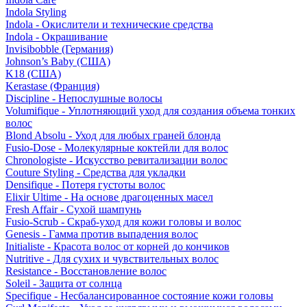
Indola Styling
Indola - Окислители и технические средства
Indola - Окрашивание
Invisibobble (Германия)
Johnson’s Baby (США)
K18 (США)
Kerastase (Франция)
Discipline - Непослушные волосы
Volumifique - Уплотняющий уход для создания объема тонких
волос
Blond Absolu - Уход для любых граней блонда
Fusio-Dose - Молекулярные коктейли для волос
Chronologiste - Искусство ревитализации волос
Couture Styling - Средства для укладки
Densifique - Потеря густоты волос
Elixir Ultime - На основе драгоценных масел
Fresh Affair - Сухой шампунь
Fusio-Scrub - Скраб-уход для кожи головы и волос
Genesis - Гамма против выпадения волос
Initialiste - Красота волос от корней до кончиков
Nutritive - Для сухих и чувствительных волос
Resistance - Восстановление волос
Soleil - Защита от солнца
Specifique - Несбалансированное состояние кожи головы