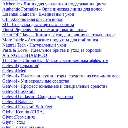
Alchemic - Линия для усиления и поддержания цвета
Authentic Formulas - Органическая линия для волос
Essential Haircare - Eжедневный уход
OI - Абсолютная красота волос
SU - Средства для защиты от солнца
Finest Pigments - Био-ламинирование волос
Heart Of Glass – Линия для ухода и сияния светлых волос
More Inside - Авторские продукты для стайлинга
Natural Tech - Натуральный уход
Pasta & Love - Идеальное бритье и уход за бородой
A SINGLE SHAMPOO
The Circle Chronicles - Маски с мгновенным эффектом
Gehwol (Германия)
Gehwol Med
Gehwol - Пластыри, супинаторы, средства из гель-полимера
Gehwol - Универсальные средства
Gehwol - Профессиональные и специальные средства
Gehwol Fusskraft
Gehwol Gerlasan - Средства для тела
Gehwol Balance
Gehwol Fusskraft Soft Feet
Global Keratin (США)
Glynt (Германия)
Glynt - Уход
Glynt - Окрашивание