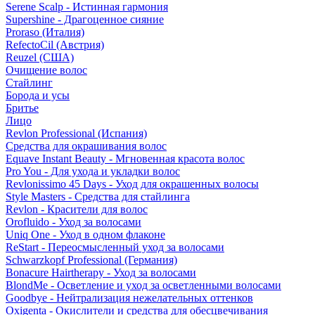
Serene Scalp - Истинная гармония
Supershine - Драгоценное сияние
Proraso (Италия)
RefectoCil (Австрия)
Reuzel (США)
Очищение волос
Стайлинг
Борода и усы
Бритье
Лицо
Revlon Professional (Испания)
Средства для окрашивания волос
Equave Instant Beauty - Мгновенная красота волос
Pro You - Для ухода и укладки волос
Revlonissimo 45 Days - Уход для окрашенных волосы
Style Masters - Средства для стайлинга
Revlon - Красители для волос
Orofluido - Уход за волосами
Uniq One - Уход в одном флаконе
ReStart - Переосмысленный уход за волосами
Schwarzkopf Professional (Германия)
Bonacure Hairtherapy - Уход за волосами
BlondMe - Осветление и уход за осветленными волосами
Goodbye - Нейтрализация нежелательных оттенков
Oxigenta - Окислители и средства для обесцвечивания