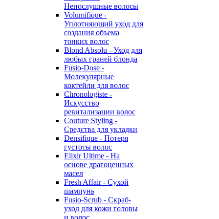
Непослушные волосы
Volumifique -
Уплотняющий уход для
создания объема
тонких волос
Blond Absolu - Уход для
любых граней блонда
Fusio-Dose -
Молекулярные
коктейли для волос
Chronologiste -
Искусство
ревитализации волос
Couture Styling -
Средства для укладки
Densifique - Потеря
густоты волос
Elixir Ultime - На
основе драгоценных
масел
Fresh Affair - Сухой
шампунь
Fusio-Scrub - Скраб-
уход для кожи головы
и волос