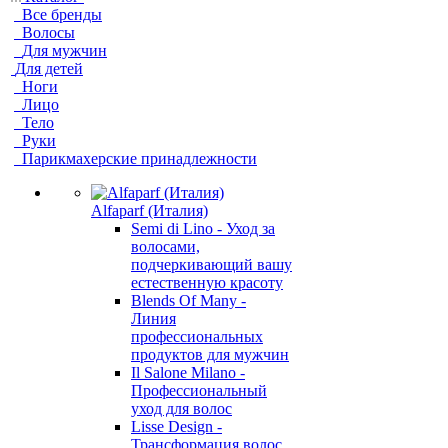
Все бренды
Волосы
Для мужчин
Для детей
Ноги
Лицо
Тело
Руки
Парикмахерские принадлежности
Alfaparf (Италия)
Semi di Lino - Уход за
волосами,
подчеркивающий вашу
естественную красоту
Blends Of Many -
Линия
профессиональных
продуктов для мужчин
Il Salone Milano -
Профессиональный
уход для волос
Lisse Design -
Трансформация волос