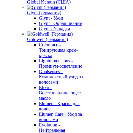
Global Keratin (США)
Glynt (Германия)
Glynt - Уход
Glynt - Окрашивание
Glynt - Укладка
Goldwell (Германия)
Colorance -
Тонирующая крем-
краска
Lightdimensions -
Премиум-осветление
Dualsenses -
Комплексный уход за
волосами
Elixir -
Восстанавливающее
масло
Elumen - Краска для
волос
Elumen Care - Уход за
волосами
Evolution -
Нейтральная