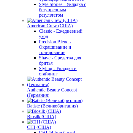
Style Stories - Укладка с
безупречным
результатом
American Crew (США)
Classic - Ежедневный
уход
Precision Blend -
Окрашивание и
тонирование
Shave - Средства для
бритья
Styling - Укладка и
стайлинг
Authentic Beauty Concept
(Германия)
Batiste (Великобритания)
Biosilk (США)
CHI (США)
CHI 44 Iron Guard -