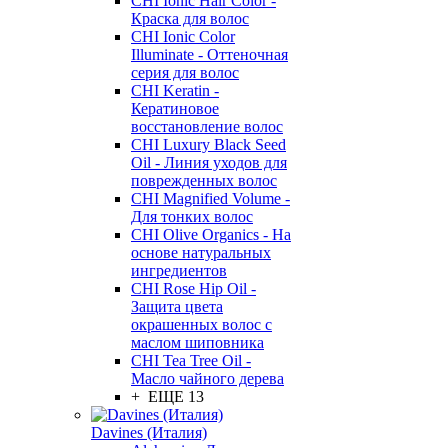
CHI Ionic Hair Color -
Краска для волос
CHI Ionic Color
Illuminate - Оттеночная
серия для волос
CHI Keratin -
Кератиновое
восстановление волос
CHI Luxury Black Seed
Oil - Линия уходов для
поврежденных волос
CHI Magnified Volume -
Для тонких волос
CHI Olive Organics - На
основе натуральных
ингредиентов
CHI Rose Hip Oil -
Защита цвета
окрашенных волос с
маслом шиповника
CHI Tea Tree Oil -
Масло чайного дерева
+ ЕЩЕ 13
Davines (Италия)