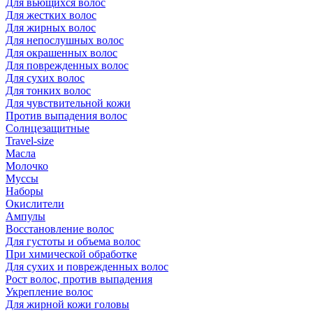
Для вьющихся волос
Для жестких волос
Для жирных волос
Для непослушных волос
Для окрашенных волос
Для поврежденных волос
Для сухих волос
Для тонких волос
Для чувствительной кожи
Против выпадения волос
Солнцезащитные
Travel-size
Масла
Молочко
Муссы
Наборы
Окислители
Ампулы
Восстановление волос
Для густоты и объема волос
При химической обработке
Для сухих и поврежденных волос
Рост волос, против выпадения
Укрепление волос
Для жирной кожи головы