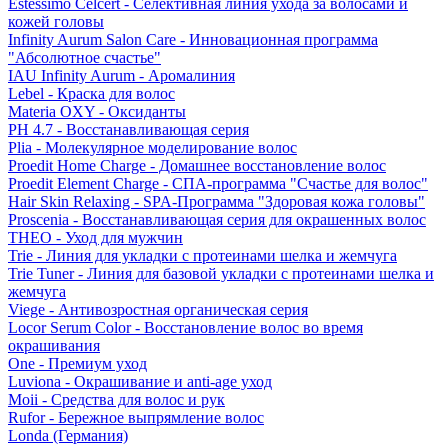
Estessimo Celcert - Селективная линия ухода за волосами и
кожей головы
Infinity Aurum Salon Care - Инновационная программа
"Абсолютное счастье"
IAU Infinity Aurum - Аромалиния
Lebel - Краска для волос
Materia OXY - Оксиданты
PH 4.7 - Восстанавливающая серия
Plia - Молекулярное моделирование волос
Proedit Home Charge - Домашнее восстановление волос
Proedit Element Charge - СПА-программа "Счастье для волос"
Hair Skin Relaxing - SPA-Программа "Здоровая кожа головы"
Proscenia - Восстанавливающая серия для окрашенных волос
THEO - Уход для мужчин
Trie - Линия для укладки с протеинами шелка и жемчуга
Trie Tuner - Линия для базовой укладки с протеинами шелка и
жемчуга
Viege - Антивозростная органическая серия
Locor Serum Color - Восстановление волос во время
окрашивания
One - Премиум уход
Luviona - Окрашивание и anti-age уход
Moii - Средства для волос и рук
Rufor - Бережное выпрямление волос
Londa (Германия)