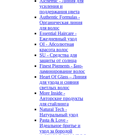
Alchemic - Линия для
усиления и
поддержания цвета
Authentic Formulas -
Органическая линия
для волос
Essential Haircare -
Eжедневный уход
OI - Абсолютная
красота волос
SU - Средства для
защиты от солнца
Finest Pigments - Био-
ламинирование волос
Heart Of Glass – Линия
для ухода и сияния
светлых волос
More Inside -
Авторские продукты
для стайлинга
Natural Tech -
Натуральный уход
Pasta & Love -
Идеальное бритье и
уход за бородой