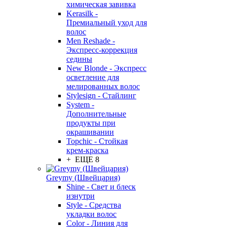
химическая завивка
Kerasilk -
Премиальный уход для
волос
Men Reshade -
Экспресс-коррекция
седины
New Blonde - Экспресс
осветление для
мелированных волос
Stylesign - Стайлинг
System -
Дополнительные
продукты при
окрашивании
Topchic - Стойкая
крем-краска
+ ЕЩЕ 8
Greymy (Швейцария)
Shine - Свет и блеск
изнутри
Style - Средства
укладки волос
Color - Линия для