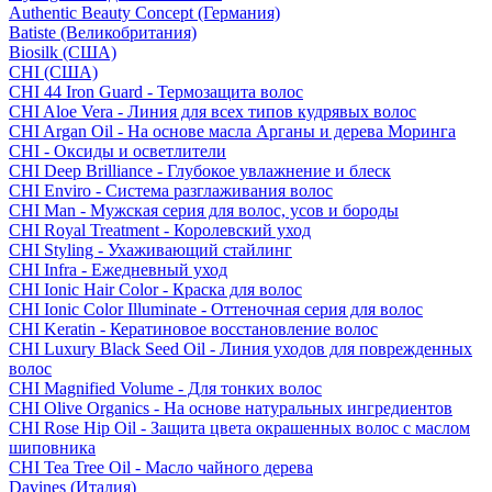
Authentic Beauty Concept (Германия)
Batiste (Великобритания)
Biosilk (США)
CHI (США)
CHI 44 Iron Guard - Термозащита волос
CHI Aloe Vera - Линия для всех типов кудрявых волос
CHI Argan Oil - На основе масла Арганы и дерева Моринга
CHI - Оксиды и осветлители
CHI Deep Brilliance - Глубокое увлажнение и блеск
CHI Enviro - Система разглаживания волос
CHI Man - Мужская серия для волос, усов и бороды
CHI Royal Treatment - Королевский уход
CHI Styling - Ухаживающий стайлинг
CHI Infra - Ежедневный уход
CHI Ionic Hair Color - Краска для волос
CHI Ionic Color Illuminate - Оттеночная серия для волос
CHI Keratin - Кератиновое восстановление волос
CHI Luxury Black Seed Oil - Линия уходов для поврежденных
волос
CHI Magnified Volume - Для тонких волос
CHI Olive Organics - На основе натуральных ингредиентов
CHI Rose Hip Oil - Защита цвета окрашенных волос с маслом
шиповника
CHI Tea Tree Oil - Масло чайного дерева
Davines (Италия)