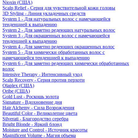
Nioxin (США)
Scalp Relief - Серия для чувствительной кожи головы
3D Styling - Линия укладочных средств
System 1 - Для натуральных волос с намечающейся
тенденцией к выпадению
System 2 - Для заметно редеющих натуральных волос
System 3 - Для окрашенных волос с намечающейся
тенденцией к выпадению
System 4 - Для заметно редеющих окрашенных волос
System 5 - Для химически обработанных волос с
намечающейся тенденцией к выпадению
System 6 - Для заметно редеющих химически обработанных
волос
Intensive Therapy - Интенсивный уход
Scalp Recovery - Серия против перхоти
Olaplex (США)
Oribe (США)
Gold Lust - Роскошь золота
Signature - Вдохновение дня
Hair Alchemy - Сила Возрождения
Beautiful Color - Великолепие цвета
Silverati - Благородство серебра
Bright Blonde - Яркий блонд
Moisture and Control - Источник красоты
Magnificent Volume - Магия объема