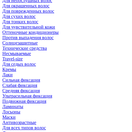
Для непослушных волос
Для окрашенных волос
Для поврежденных волос
Для сухих волос
Для тонких волос
Для чувствительной кожи
Оттеночные кондиционеры
Против выпадения волос
Солнцезащитные
Технические средства
Несмываемые
Travel-size
Для седых волос
Кремы
Лаки
Сильная фиксация
Слабая фиксация
Средняя фиксация
Ультрасильная фиксация
Подвижная фиксация
Ламинаты
Лосьоны
Маски
Антивозрастные
Для всех типов волос