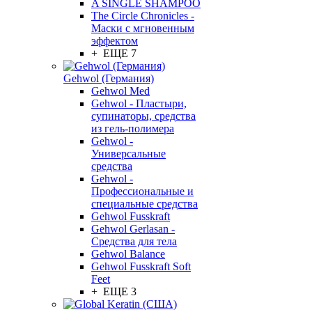
A SINGLE SHAMPOO
The Circle Chronicles -
Маски с мгновенным
эффектом
+ ЕЩЕ 7
Gehwol (Германия)
Gehwol Med
Gehwol - Пластыри,
супинаторы, средства
из гель-полимера
Gehwol -
Универсальные
средства
Gehwol -
Профессиональные и
специальные средства
Gehwol Fusskraft
Gehwol Gerlasan -
Средства для тела
Gehwol Balance
Gehwol Fusskraft Soft
Feet
+ ЕЩЕ 3