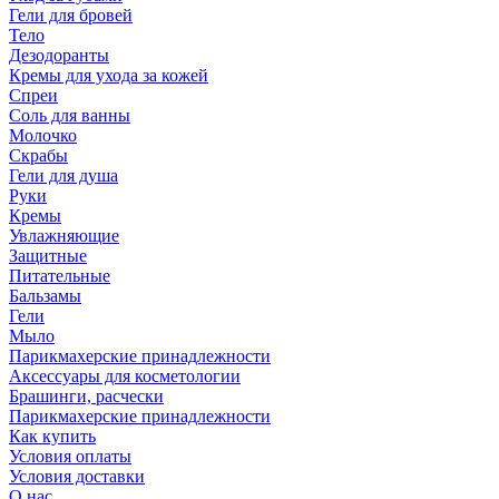
Гели для бровей
Тело
Дезодоранты
Кремы для ухода за кожей
Спреи
Соль для ванны
Молочко
Скрабы
Гели для душа
Руки
Кремы
Увлажняющие
Защитные
Питательные
Бальзамы
Гели
Мыло
Парикмахерские принадлежности
Аксессуары для косметологии
Брашинги, расчески
Парикмахерские принадлежности
Как купить
Условия оплаты
Условия доставки
О нас