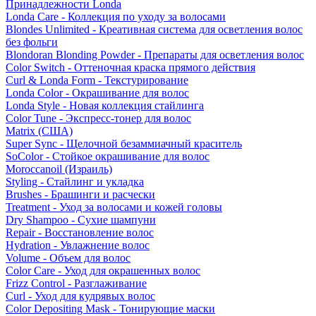
Принадлежности Londa
Londa Care - Коллекция по уходу за волосами
Blondes Unlimited - Креативная система для осветления волос
без фольги
Blondoran Blonding Powder - Препараты для осветления волос
Color Switch - Оттеночная краска прямого действия
Curl & Londa Form - Текстурирование
Londa Color - Окрашивание для волос
Londa Style - Новая коллекция стайлинга
Color Tune - Экспресс-тонер для волос
Matrix (США)
Super Sync - Щелочной безаммиачный краситель
SoColor - Стойкое окрашивание для волос
Moroccanoil (Израиль)
Styling - Стайлинг и укладка
Brushes - Брашинги и расчески
Treatment - Уход за волосами и кожей головы
Dry Shampoo - Сухие шампуни
Repair - Восстановление волос
Hydration - Увлажнение волос
Volume - Объем для волос
Color Care - Уход для окрашенных волос
Frizz Control - Разглаживание
Curl - Уход для кудрявых волос
Color Depositing Mask - Тонирующие маски