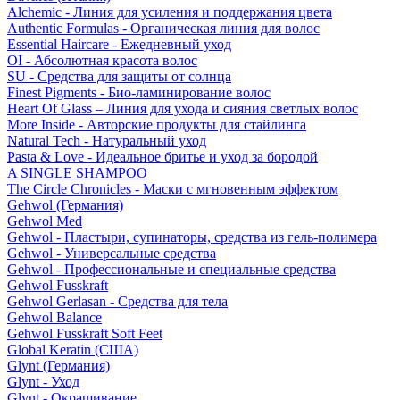
Alchemic - Линия для усиления и поддержания цвета
Authentic Formulas - Органическая линия для волос
Essential Haircare - Eжедневный уход
OI - Абсолютная красота волос
SU - Средства для защиты от солнца
Finest Pigments - Био-ламинирование волос
Heart Of Glass – Линия для ухода и сияния светлых волос
More Inside - Авторские продукты для стайлинга
Natural Tech - Натуральный уход
Pasta & Love - Идеальное бритье и уход за бородой
A SINGLE SHAMPOO
The Circle Chronicles - Маски с мгновенным эффектом
Gehwol (Германия)
Gehwol Med
Gehwol - Пластыри, супинаторы, средства из гель-полимера
Gehwol - Универсальные средства
Gehwol - Профессиональные и специальные средства
Gehwol Fusskraft
Gehwol Gerlasan - Средства для тела
Gehwol Balance
Gehwol Fusskraft Soft Feet
Global Keratin (США)
Glynt (Германия)
Glynt - Уход
Glynt - Окрашивание