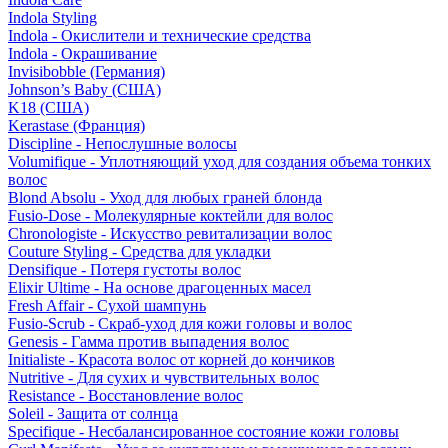
Indola Styling
Indola - Окислители и технические средства
Indola - Окрашивание
Invisibobble (Германия)
Johnson’s Baby (США)
K18 (США)
Kerastase (Франция)
Discipline - Непослушные волосы
Volumifique - Уплотняющий уход для создания объема тонких
волос
Blond Absolu - Уход для любых граней блонда
Fusio-Dose - Молекулярные коктейли для волос
Chronologiste - Искусство ревитализации волос
Couture Styling - Средства для укладки
Densifique - Потеря густоты волос
Elixir Ultime - На основе драгоценных масел
Fresh Affair - Сухой шампунь
Fusio-Scrub - Скраб-уход для кожи головы и волос
Genesis - Гамма против выпадения волос
Initialiste - Красота волос от корней до кончиков
Nutritive - Для сухих и чувствительных волос
Resistance - Восстановление волос
Soleil - Защита от солнца
Specifique - Несбалансированное состояние кожи головы