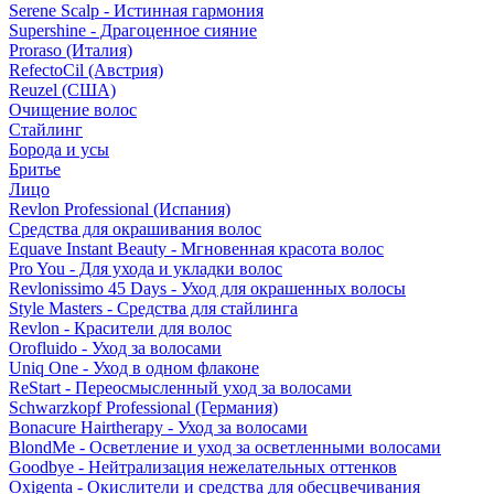
Serene Scalp - Истинная гармония
Supershine - Драгоценное сияние
Proraso (Италия)
RefectoCil (Австрия)
Reuzel (США)
Очищение волос
Стайлинг
Борода и усы
Бритье
Лицо
Revlon Professional (Испания)
Средства для окрашивания волос
Equave Instant Beauty - Мгновенная красота волос
Pro You - Для ухода и укладки волос
Revlonissimo 45 Days - Уход для окрашенных волосы
Style Masters - Средства для стайлинга
Revlon - Красители для волос
Orofluido - Уход за волосами
Uniq One - Уход в одном флаконе
ReStart - Переосмысленный уход за волосами
Schwarzkopf Professional (Германия)
Bonacure Hairtherapy - Уход за волосами
BlondMe - Осветление и уход за осветленными волосами
Goodbye - Нейтрализация нежелательных оттенков
Oxigenta - Окислители и средства для обесцвечивания