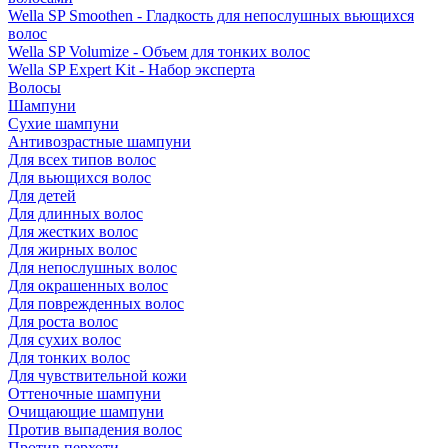
Wella SP Smoothen - Гладкость для непослушных вьющихся
волос
Wella SP Volumize - Объем для тонких волос
Wella SP Expert Kit - Набор эксперта
Волосы
Шампуни
Сухие шампуни
Антивозрастные шампуни
Для всех типов волос
Для вьющихся волос
Для детей
Для длинных волос
Для жестких волос
Для жирных волос
Для непослушных волос
Для окрашенных волос
Для поврежденных волос
Для роста волос
Для сухих волос
Для тонких волос
Для чувствительной кожи
Оттеночные шампуни
Очищающие шампуни
Против выпадения волос
Против перхоти