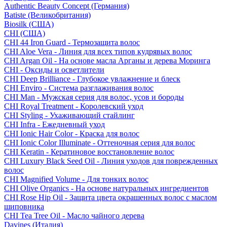
Authentic Beauty Concept (Германия)
Batiste (Великобритания)
Biosilk (США)
CHI (США)
CHI 44 Iron Guard - Термозащита волос
CHI Aloe Vera - Линия для всех типов кудрявых волос
CHI Argan Oil - На основе масла Арганы и дерева Моринга
CHI - Оксиды и осветлители
CHI Deep Brilliance - Глубокое увлажнение и блеск
CHI Enviro - Система разглаживания волос
CHI Man - Мужская серия для волос, усов и бороды
CHI Royal Treatment - Королевский уход
CHI Styling - Ухаживающий стайлинг
CHI Infra - Ежедневный уход
CHI Ionic Hair Color - Краска для волос
CHI Ionic Color Illuminate - Оттеночная серия для волос
CHI Keratin - Кератиновое восстановление волос
CHI Luxury Black Seed Oil - Линия уходов для поврежденных
волос
CHI Magnified Volume - Для тонких волос
CHI Olive Organics - На основе натуральных ингредиентов
CHI Rose Hip Oil - Защита цвета окрашенных волос с маслом
шиповника
CHI Tea Tree Oil - Масло чайного дерева
Davines (Италия)