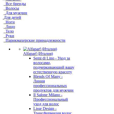
Все бренды
Волосы
Для мужчин
Для детей
Ноги
Лицо
Тело
Руки
Парикмахерские принадлежности
Alfaparf (Италия)
Semi di Lino - Уход за
волосами,
подчеркивающий вашу
естественную красоту
Blends Of Many -
Линия
профессиональных
продуктов для мужчин
Il Salone Milano -
Профессиональный
уход для волос
Lisse Design -
Трансформация волос