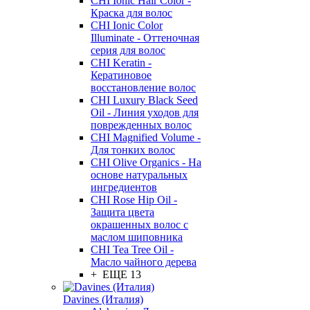
CHI Ionic Hair Color -
Краска для волос
CHI Ionic Color
Illuminate - Оттеночная
серия для волос
CHI Keratin -
Кератиновое
восстановление волос
CHI Luxury Black Seed
Oil - Линия уходов для
поврежденных волос
CHI Magnified Volume -
Для тонких волос
CHI Olive Organics - На
основе натуральных
ингредиентов
CHI Rose Hip Oil -
Защита цвета
окрашенных волос с
маслом шиповника
CHI Tea Tree Oil -
Масло чайного дерева
+ ЕЩЕ 13
Davines (Италия)