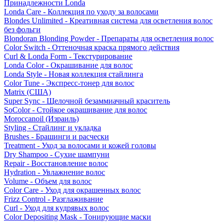
Принадлежности Londa
Londa Care - Коллекция по уходу за волосами
Blondes Unlimited - Креативная система для осветления волос
без фольги
Blondoran Blonding Powder - Препараты для осветления волос
Color Switch - Оттеночная краска прямого действия
Curl & Londa Form - Текстурирование
Londa Color - Окрашивание для волос
Londa Style - Новая коллекция стайлинга
Color Tune - Экспресс-тонер для волос
Matrix (США)
Super Sync - Щелочной безаммиачный краситель
SoColor - Стойкое окрашивание для волос
Moroccanoil (Израиль)
Styling - Стайлинг и укладка
Brushes - Брашинги и расчески
Treatment - Уход за волосами и кожей головы
Dry Shampoo - Сухие шампуни
Repair - Восстановление волос
Hydration - Увлажнение волос
Volume - Объем для волос
Color Care - Уход для окрашенных волос
Frizz Control - Разглаживание
Curl - Уход для кудрявых волос
Color Depositing Mask - Тонирующие маски