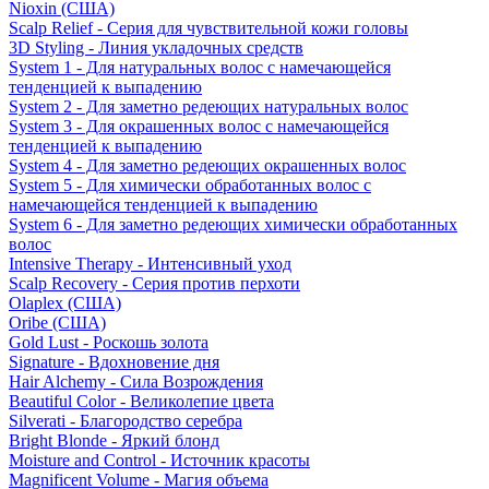
Nioxin (США)
Scalp Relief - Серия для чувствительной кожи головы
3D Styling - Линия укладочных средств
System 1 - Для натуральных волос с намечающейся
тенденцией к выпадению
System 2 - Для заметно редеющих натуральных волос
System 3 - Для окрашенных волос с намечающейся
тенденцией к выпадению
System 4 - Для заметно редеющих окрашенных волос
System 5 - Для химически обработанных волос с
намечающейся тенденцией к выпадению
System 6 - Для заметно редеющих химически обработанных
волос
Intensive Therapy - Интенсивный уход
Scalp Recovery - Серия против перхоти
Olaplex (США)
Oribe (США)
Gold Lust - Роскошь золота
Signature - Вдохновение дня
Hair Alchemy - Сила Возрождения
Beautiful Color - Великолепие цвета
Silverati - Благородство серебра
Bright Blonde - Яркий блонд
Moisture and Control - Источник красоты
Magnificent Volume - Магия объема