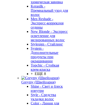
химическая завивка
Kerasilk -
Премиальный уход для
волос
Men Reshade -
Экспресс-коррекция
седины
New Blonde - Экспресс
осветление для
мелированных волос
Stylesign - Стайлинг
System -
Дополнительные
продукты при
окрашивании
Topchic - Стойкая
крем-краска
+ ЕЩЕ 8
Greymy (Швейцария)
Shine - Свет и блеск
изнутри
Style - Средства
укладки волос
Color - Линия для