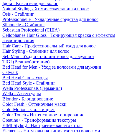
Igora - Красители для волос
Natural Styling - Химическая завивка волос
Osis - Стайлинг
Professionnelle - Укладочные средства для волос
Silhouette - Стайлинг
Sebastian Professional (США)
Cellophanes Hair Gloss - Тонирующая краска с эффектом
ламинирования
Hair Care - Профессиональный уход для волос
Hair Styling - Стайлинг для волос
Seb Man - Уход и стайлинг волос для мужчин
TIGI (Великобритания)
Bed Head for Men - Уход за волосами для мужчин
Catwalk
Bed Head Care - Уходы
Bed Head Style - Стайлинг
Wella Professionals (Германия)
Wella - Аксессуары
Blondor - Блондирование
Color Fresh - Оттеночные маски
ColorMotion - Сила и цвет
Color Touch - Интенсивное тонирование
Creatine+ - Трансформация текстуры
EIMI Styling - Настроение вашего стиля
Elements - Натуральная линия ухода за волосами