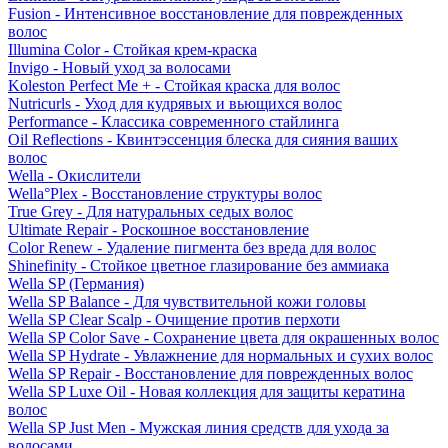
Fusion - Интенсивное восстановление для поврежденных
волос
Illumina Color - Стойкая крем-краска
Invigo - Новый уход за волосами
Koleston Perfect Me + - Стойкая краска для волос
Nutricurls - Уход для кудрявых и вьющихся волос
Performance - Классика современного стайлинга
Oil Reflections - Квинтэссенция блеска для сияния ваших
волос
Wella - Окислители
Wella°Plex - Восстановление структуры волос
True Grey - Для натуральных седых волос
Ultimate Repair - Роскошное восстановление
Color Renew - Удаление пигмента без вреда для волос
Shinefinity - Стойкое цветное глазирование без аммиака
Wella SP (Германия)
Wella SP Balance - Для чувствительной кожи головы
Wella SP Clear Scalp - Очищение против перхоти
Wella SP Color Save - Сохранение цвета для окрашенных волос
Wella SP Hydrate - Увлажнение для нормальных и сухих волос
Wella SP Repair - Восстановление для поврежденных волос
Wella SP Luxe Oil - Новая коллекция для защиты кератина
волос
Wella SP Just Men - Мужская линия средств для ухода за
волосами