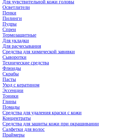
Для чувствительной кожи головы
Осветлители
Пенки
Пилинги
Пудры
Спреи
Термозащитные
Для укладки
Для расчесывания
Средства для химической завивки
Сыворотки
Технические средства
Флюиды
Скрабы
Пасты
Уход с кератином
Эссенции
Тоники
Глины
Помады
Средства для удаления краски с кожи
Концентраты
Средства для защиты кожи при окрашивании
Салфетки для волос
Праймеры