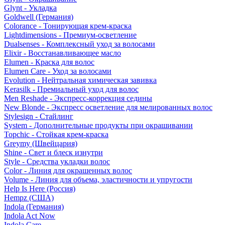
Glynt - Укладка
Goldwell (Германия)
Colorance - Тонирующая крем-краска
Lightdimensions - Премиум-осветление
Dualsenses - Комплексный уход за волосами
Elixir - Восстанавливающее масло
Elumen - Краска для волос
Elumen Care - Уход за волосами
Evolution - Нейтральная химическая завивка
Kerasilk - Премиальный уход для волос
Men Reshade - Экспресс-коррекция седины
New Blonde - Экспресс осветление для мелированных волос
Stylesign - Стайлинг
System - Дополнительные продукты при окрашивании
Topchic - Стойкая крем-краска
Greymy (Швейцария)
Shine - Свет и блеск изнутри
Style - Средства укладки волос
Color - Линия для окрашенных волос
Volume - Линия для объема, эластичности и упругости
Help Is Here (Россия)
Hempz (США)
Indola (Германия)
Indola Act Now
Indola Care