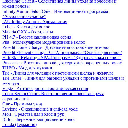
Estessimo Celcert - Селективная линия ухода за волосами и
кожей головы
Infinity Aurum Salon Care - Инновационная программа
"Абсолютное счастье"
IAU Infinity Aurum - Аромалиния
Lebel - Краска для волос
Materia OXY - Оксиданты
PH 4.7 - Восстанавливающая серия
Plia - Молекулярное моделирование волос
Proedit Home Charge - Домашнее восстановление волос
Proedit Element Charge - СПА-программа "Счастье для волос"
Hair Skin Relaxing - SPA-Программа "Здоровая кожа головы"
Proscenia - Восстанавливающая серия для окрашенных волос
THEO - Уход для мужчин
Trie - Линия для укладки с протеинами шелка и жемчуга
Trie Tuner - Линия для базовой укладки с протеинами шелка и
жемчуга
Viege - Антивозростная органическая серия
Locor Serum Color - Восстановление волос во время
окрашивания
One - Премиум уход
Luviona - Окрашивание и anti-age уход
Moii - Средства для волос и рук
Rufor - Бережное выпрямление волос
Londa (Германия)