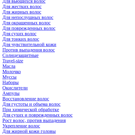
Для вьющихся волос
Для жестких волос
Для жирных волос
Для непослушных волос
Для окрашенных волос
Для поврежденных волос
Для сухих волос
Для тонких волос
Для чувствительной кожи
Против выпадения волос
Солнцезащитные
Travel-size
Масла
Молочко
Муссы
Наборы
Окислители
Ампулы
Восстановление волос
Для густоты и объема волос
При химической обработке
Для сухих и поврежденных волос
Рост волос, против выпадения
Укрепление волос
Для жирной кожи головы