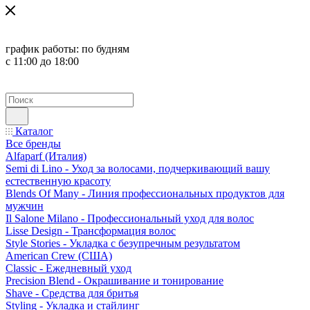
график работы:
по будням
с 11:00 до 18:00
Каталог
Все бренды
Alfaparf (Италия)
Semi di Lino - Уход за волосами, подчеркивающий вашу
естественную красоту
Blends Of Many - Линия профессиональных продуктов для
мужчин
Il Salone Milano - Профессиональный уход для волос
Lisse Design - Трансформация волос
Style Stories - Укладка с безупречным результатом
American Crew (США)
Classic - Ежедневный уход
Precision Blend - Окрашивание и тонирование
Shave - Средства для бритья
Styling - Укладка и стайлинг