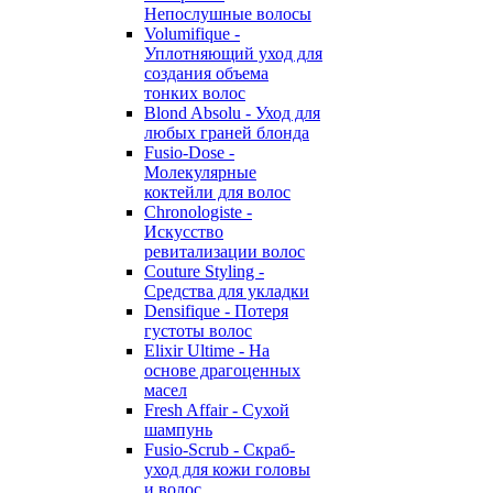
Непослушные волосы
Volumifique -
Уплотняющий уход для
создания объема
тонких волос
Blond Absolu - Уход для
любых граней блонда
Fusio-Dose -
Молекулярные
коктейли для волос
Chronologiste -
Искусство
ревитализации волос
Couture Styling -
Средства для укладки
Densifique - Потеря
густоты волос
Elixir Ultime - На
основе драгоценных
масел
Fresh Affair - Сухой
шампунь
Fusio-Scrub - Скраб-
уход для кожи головы
и волос