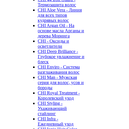
Термозащита волос
CHI Aloe Vera - Линия
для всех типов
кудрявых волос
CHI Argan Oil - На
основе масла Арганы и
дерева Моринга
CHI - Оксиды и
осветлители
CHI Deep Brilliance -
Глубокое увлажнение и
блеск
CHI Enviro - Система
разглаживания волос
CHI Man - Мужская
серия для волос, усов и
бороды
CHI Royal Treatment -
Королевский уход
CHI Styling -
Ухаживающий
стайлинг
CHI Infra -
Ежедневный уход