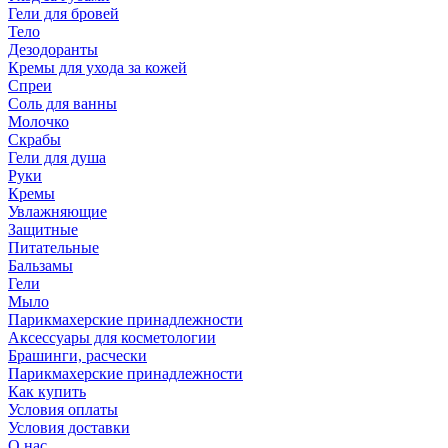
Гели для бровей
Тело
Дезодоранты
Кремы для ухода за кожей
Спреи
Соль для ванны
Молочко
Скрабы
Гели для душа
Руки
Кремы
Увлажняющие
Защитные
Питательные
Бальзамы
Гели
Мыло
Парикмахерские принадлежности
Аксессуары для косметологии
Брашинги, расчески
Парикмахерские принадлежности
Как купить
Условия оплаты
Условия доставки
О нас