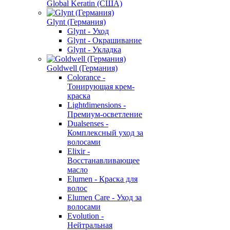
Global Keratin (США)
Glynt (Германия)
Glynt - Уход
Glynt - Окрашивание
Glynt - Укладка
Goldwell (Германия)
Colorance -
Тонирующая крем-
краска
Lightdimensions -
Премиум-осветление
Dualsenses -
Комплексный уход за
волосами
Elixir -
Восстанавливающее
масло
Elumen - Краска для
волос
Elumen Care - Уход за
волосами
Evolution -
Нейтральная