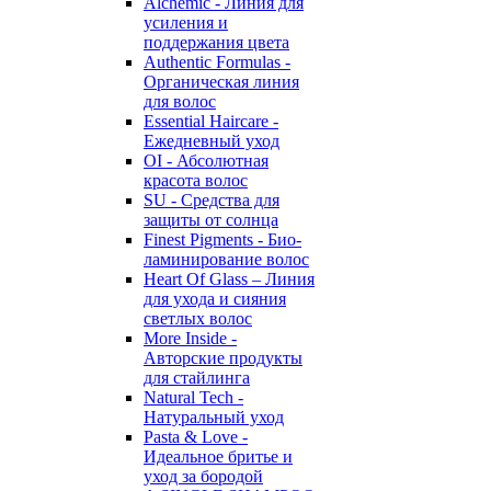
Alchemic - Линия для
усиления и
поддержания цвета
Authentic Formulas -
Органическая линия
для волос
Essential Haircare -
Eжедневный уход
OI - Абсолютная
красота волос
SU - Средства для
защиты от солнца
Finest Pigments - Био-
ламинирование волос
Heart Of Glass – Линия
для ухода и сияния
светлых волос
More Inside -
Авторские продукты
для стайлинга
Natural Tech -
Натуральный уход
Pasta & Love -
Идеальное бритье и
уход за бородой