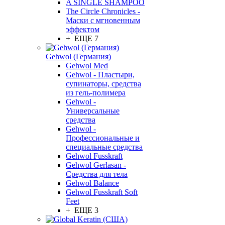
A SINGLE SHAMPOO
The Circle Chronicles -
Маски с мгновенным
эффектом
+ ЕЩЕ 7
Gehwol (Германия)
Gehwol Med
Gehwol - Пластыри,
супинаторы, средства
из гель-полимера
Gehwol -
Универсальные
средства
Gehwol -
Профессиональные и
специальные средства
Gehwol Fusskraft
Gehwol Gerlasan -
Средства для тела
Gehwol Balance
Gehwol Fusskraft Soft
Feet
+ ЕЩЕ 3