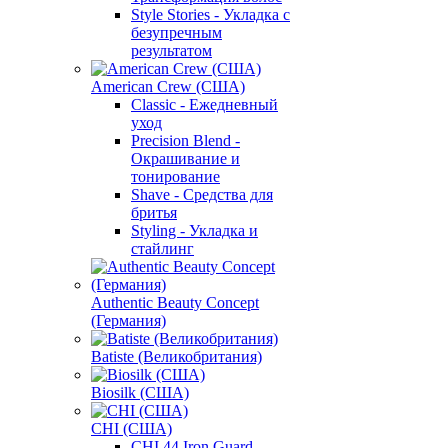
Style Stories - Укладка с
безупречным
результатом
American Crew (США)
Classic - Ежедневный
уход
Precision Blend -
Окрашивание и
тонирование
Shave - Средства для
бритья
Styling - Укладка и
стайлинг
Authentic Beauty Concept
(Германия)
Batiste (Великобритания)
Biosilk (США)
CHI (США)
CHI 44 Iron Guard -