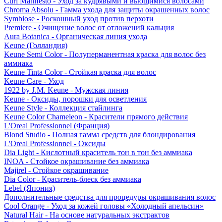
Curl Manifesto - Уход за кудрявыми и вьющимися волосами
Chroma Absolu - Гамма ухода для защиты окрашенных волос
Symbiose - Роскошный уход против перхоти
Premiere - Очищение волос от отложений кальция
Aura Botanica - Органическая линия ухода
Keune (Голландия)
Keune Semi Color - Полуперманентная краска для волос без
аммиака
Keune Tinta Color - Стойкая краска для волос
Keune Care - Уход
1922 by J.M. Keune - Мужская линия
Keune - Оксиды, порошки для осветления
Keune Style - Коллекция стайлинга
Keune Color Chameleon - Красители прямого действия
L'Oreal Professionnel (Франция)
Blond Studio - Полная гамма средств для блондирования
L'Oreal Professionnel - Оксиды
Dia Light - Кислотный краситель тон в тон без аммиака
INOA - Стойкое окрашивание без аммиака
Majirel - Стойкое окрашивание
Dia Color - Краситель-блеск без аммиака
Lebel (Япония)
Дополнительные средства для процедуры окрашивания волос
Cool Orange - Уход за кожей головы «Холодный апельсин»
Natural Hair - На основе натуральных экстрактов