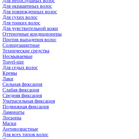
Для непослушных волос
Для окрашенных волос
Для поврежденных волос
Для сухих волос
Для тонких волос
Для чувствительной кожи
Оттеночные кондиционеры
Против выпадения волос
Солнцезащитные
Технические средства
Несмываемые
Travel-size
Для седых волос
Кремы
Лаки
Сильная фиксация
Слабая фиксация
Средняя фиксация
Ультрасильная фиксация
Подвижная фиксация
Ламинаты
Лосьоны
Маски
Антивозрастные
Для всех типов волос