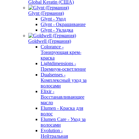
Global Keratin (США)
Glynt (Германия)
Glynt - Уход
Glynt - Окрашивание
Glynt - Укладка
Goldwell (Германия)
Colorance -
Тонирующая крем-
краска
Lightdimensions -
Премиум-осветление
Dualsenses -
Комплексный уход за
волосами
Elixir -
Восстанавливающее
масло
Elumen - Краска для
волос
Elumen Care - Уход за
волосами
Evolution -
Нейтральная