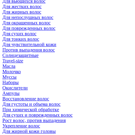
Для вьющихся волос
Для жестких волос
Для жирных волос
Для непослушных волос
Для окрашенных волос
Для поврежденных волос
Для сухих волос
Для тонких волос
Для чувствительной кожи
Против выпадения волос
Солнцезащитные
Travel-size
Масла
Молочко
Муссы
Наборы
Окислители
Ампулы
Восстановление волос
Для густоты и объема волос
При химической обработке
Для сухих и поврежденных волос
Рост волос, против выпадения
Укрепление волос
Для жирной кожи головы