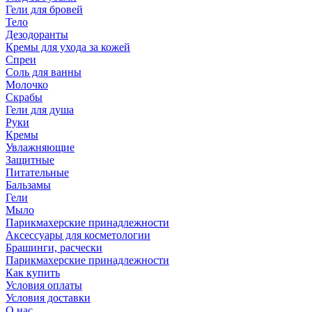
Гели для бровей
Тело
Дезодоранты
Кремы для ухода за кожей
Спреи
Соль для ванны
Молочко
Скрабы
Гели для душа
Руки
Кремы
Увлажняющие
Защитные
Питательные
Бальзамы
Гели
Мыло
Парикмахерские принадлежности
Аксессуары для косметологии
Брашинги, расчески
Парикмахерские принадлежности
Как купить
Условия оплаты
Условия доставки
О нас