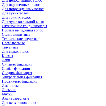
Для непослушных волос
Для окрашенных волос
Для поврежденных волос
Для сухих волос
Для тонких волос
Для чувствительной кожи
Оттеночные кондиционеры
Против выпадения волос
Солнцезащитные
Технические средства
Несмываемые
Travel-size
Для седых волос
Кремы
Лаки
Сильная фиксация
Слабая фиксация
Средняя фиксация
Ультрасильная фиксация
Подвижная фиксация
Ламинаты
Лосьоны
Маски
Антивозрастные
Для всех типов волос