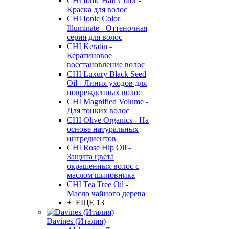
CHI Ionic Hair Color -
Краска для волос
CHI Ionic Color
Illuminate - Оттеночная
серия для волос
CHI Keratin -
Кератиновое
восстановление волос
CHI Luxury Black Seed
Oil - Линия уходов для
поврежденных волос
CHI Magnified Volume -
Для тонких волос
CHI Olive Organics - На
основе натуральных
ингредиентов
CHI Rose Hip Oil -
Защита цвета
окрашенных волос с
маслом шиповника
CHI Tea Tree Oil -
Масло чайного дерева
+ ЕЩЕ 13
Davines (Италия)