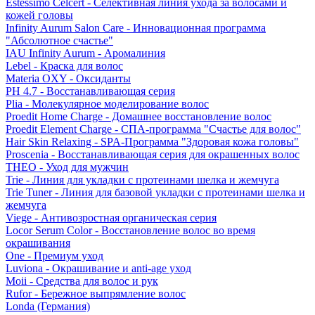
Estessimo Celcert - Селективная линия ухода за волосами и
кожей головы
Infinity Aurum Salon Care - Инновационная программа
"Абсолютное счастье"
IAU Infinity Aurum - Аромалиния
Lebel - Краска для волос
Materia OXY - Оксиданты
PH 4.7 - Восстанавливающая серия
Plia - Молекулярное моделирование волос
Proedit Home Charge - Домашнее восстановление волос
Proedit Element Charge - СПА-программа "Счастье для волос"
Hair Skin Relaxing - SPA-Программа "Здоровая кожа головы"
Proscenia - Восстанавливающая серия для окрашенных волос
THEO - Уход для мужчин
Trie - Линия для укладки с протеинами шелка и жемчуга
Trie Tuner - Линия для базовой укладки с протеинами шелка и
жемчуга
Viege - Антивозростная органическая серия
Locor Serum Color - Восстановление волос во время
окрашивания
One - Премиум уход
Luviona - Окрашивание и anti-age уход
Moii - Средства для волос и рук
Rufor - Бережное выпрямление волос
Londa (Германия)