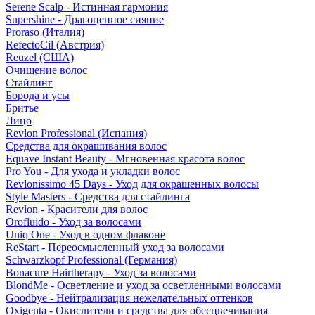
Serene Scalp - Истинная гармония
Supershine - Драгоценное сияние
Proraso (Италия)
RefectoCil (Австрия)
Reuzel (США)
Очищение волос
Стайлинг
Борода и усы
Бритье
Лицо
Revlon Professional (Испания)
Средства для окрашивания волос
Equave Instant Beauty - Мгновенная красота волос
Pro You - Для ухода и укладки волос
Revlonissimo 45 Days - Уход для окрашенных волосы
Style Masters - Средства для стайлинга
Revlon - Красители для волос
Orofluido - Уход за волосами
Uniq One - Уход в одном флаконе
ReStart - Переосмысленный уход за волосами
Schwarzkopf Professional (Германия)
Bonacure Hairtherapy - Уход за волосами
BlondMe - Осветление и уход за осветленными волосами
Goodbye - Нейтрализация нежелательных оттенков
Oxigenta - Окислители и средства для обесцвечивания