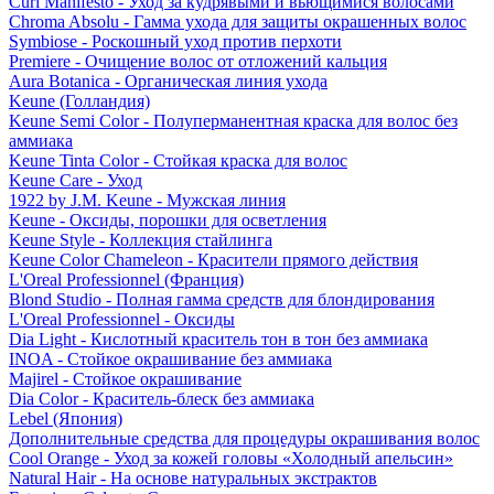
Curl Manifesto - Уход за кудрявыми и вьющимися волосами
Chroma Absolu - Гамма ухода для защиты окрашенных волос
Symbiose - Роскошный уход против перхоти
Premiere - Очищение волос от отложений кальция
Aura Botanica - Органическая линия ухода
Keune (Голландия)
Keune Semi Color - Полуперманентная краска для волос без
аммиака
Keune Tinta Color - Стойкая краска для волос
Keune Care - Уход
1922 by J.M. Keune - Мужская линия
Keune - Оксиды, порошки для осветления
Keune Style - Коллекция стайлинга
Keune Color Chameleon - Красители прямого действия
L'Oreal Professionnel (Франция)
Blond Studio - Полная гамма средств для блондирования
L'Oreal Professionnel - Оксиды
Dia Light - Кислотный краситель тон в тон без аммиака
INOA - Стойкое окрашивание без аммиака
Majirel - Стойкое окрашивание
Dia Color - Краситель-блеск без аммиака
Lebel (Япония)
Дополнительные средства для процедуры окрашивания волос
Cool Orange - Уход за кожей головы «Холодный апельсин»
Natural Hair - На основе натуральных экстрактов