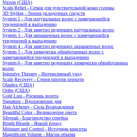
Nioxin (США)
Scalp Relief - Серия для чувствительной кожи головы
3D Styling - Линия укладочных средств
System 1 - Для натуральных волос с намечающейся
тенденцией к выпадению
System 2 - Для заметно редеющих натуральных волос
System 3 - Для окрашенных волос с намечающейся
тенденцией к выпадению
System 4 - Для заметно редеющих окрашенных волос
System 5 - Для химически обработанных волос с
намечающейся тенденцией к выпадению
System 6 - Для заметно редеющих химически обработанных
волос
Intensive Therapy - Интенсивный уход
Scalp Recovery - Серия против перхоти
Olaplex (США)
Oribe (США)
Gold Lust - Роскошь золота
Signature - Вдохновение дня
Hair Alchemy - Сила Возрождения
Beautiful Color - Великолепие цвета
Silverati - Благородство серебра
Bright Blonde - Яркий блонд
Moisture and Control - Источник красоты
Magnificent Volume - Магия объема