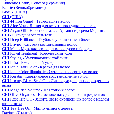
Authentic Beauty Concept (Германия)
Batiste (Великобритания)
Biosilk (США)
CHI (США)
CHI 44 Iron Guard - Термозащита волос
CHI Aloe Vera - Линия для всех типов кудрявых волос
CHI Argan Oil - На основе масла Арганы и дерева Моринга
CHI - Оксиды и осветлители
CHI Deep Brilliance - Глубокое увлажнение и блеск
CHI Enviro - Система разглаживания волос
CHI Man - Мужская серия для волос, усов и бороды
CHI Royal Treatment - Королевский уход
CHI Styling - Ухаживающий стайлинг
CHI Infra - Ежедневный уход
CHI Ionic Hair Color - Краска для волос
CHI Ionic Color Illuminate - Оттеночная серия для волос
CHI Keratin - Кератиновое восстановление волос
CHI Luxury Black Seed Oil - Линия уходов для поврежденных
волос
CHI Magnified Volume - Для тонких волос
CHI Olive Organics - На основе натуральных ингредиентов
CHI Rose Hip Oil - Защита цвета окрашенных волос с маслом
шиповника
CHI Tea Tree Oil - Масло чайного дерева
Davines (Италия)