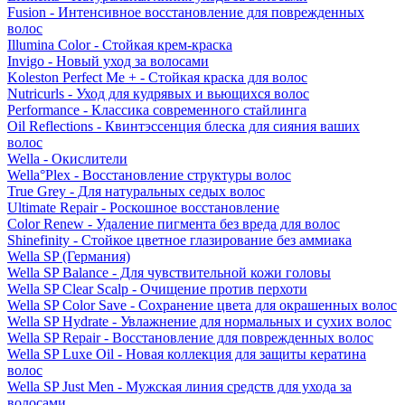
Fusion - Интенсивное восстановление для поврежденных
волос
Illumina Color - Стойкая крем-краска
Invigo - Новый уход за волосами
Koleston Perfect Me + - Стойкая краска для волос
Nutricurls - Уход для кудрявых и вьющихся волос
Performance - Классика современного стайлинга
Oil Reflections - Квинтэссенция блеска для сияния ваших
волос
Wella - Окислители
Wella°Plex - Восстановление структуры волос
True Grey - Для натуральных седых волос
Ultimate Repair - Роскошное восстановление
Color Renew - Удаление пигмента без вреда для волос
Shinefinity - Стойкое цветное глазирование без аммиака
Wella SP (Германия)
Wella SP Balance - Для чувствительной кожи головы
Wella SP Clear Scalp - Очищение против перхоти
Wella SP Color Save - Сохранение цвета для окрашенных волос
Wella SP Hydrate - Увлажнение для нормальных и сухих волос
Wella SP Repair - Восстановление для поврежденных волос
Wella SP Luxe Oil - Новая коллекция для защиты кератина
волос
Wella SP Just Men - Мужская линия средств для ухода за
волосами