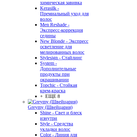
химическая завивка
Kerasilk -
Премиальный уход для
волос
Men Reshade -
Экспресс-коррекция
седины
New Blonde - Экспресс
осветление для
мелированных волос
Stylesign - Стайлинг
System -
Дополнительные
продукты при
окрашивании
Topchic - Стойкая
крем-краска
+ ЕЩЕ 8
Greymy (Швейцария)
Shine - Свет и блеск
изнутри
Style - Средства
укладки волос
Color - Линия для