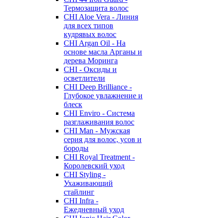
Термозащита волос
CHI Aloe Vera - Линия
для всех типов
кудрявых волос
CHI Argan Oil - На
основе масла Арганы и
дерева Моринга
CHI - Оксиды и
осветлители
CHI Deep Brilliance -
Глубокое увлажнение и
блеск
CHI Enviro - Система
разглаживания волос
CHI Man - Мужская
серия для волос, усов и
бороды
CHI Royal Treatment -
Королевский уход
CHI Styling -
Ухаживающий
стайлинг
CHI Infra -
Ежедневный уход