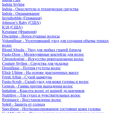
Indola Styling
Indola - Окислители и технические средства
Indola - Окрашивание
Invisibobble (Германия)
Johnson’s Baby (США)
K18 (США)
Kerastase (Франция)
Discipline - Непослушные волосы
Volumifique - Уплотняющий уход для создания объема тонких
волос
Blond Absolu - Уход для любых граней блонда
Fusio-Dose - Молекулярные коктейли для волос
Chronologiste - Искусство ревитализации волос
Couture Styling - Средства для укладки
Densifique - Потеря густоты волос
Elixir Ultime - На основе драгоценных масел
Fresh Affair - Сухой шампунь
Fusio-Scrub - Скраб-уход для кожи головы и волос
Genesis - Гамма против выпадения волос
Initialiste - Красота волос от корней до кончиков
Nutritive - Для сухих и чувствительных волос
Resistance - Восстановление волос
Soleil - Защита от солнца
Specifique - Несбалансированное состояние кожи головы