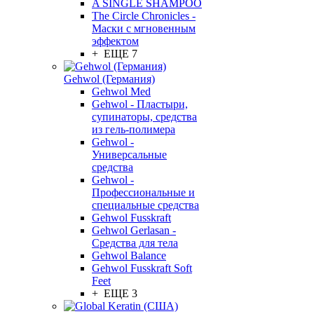
A SINGLE SHAMPOO
The Circle Chronicles -
Маски с мгновенным
эффектом
+ ЕЩЕ 7
Gehwol (Германия)
Gehwol Med
Gehwol - Пластыри,
супинаторы, средства
из гель-полимера
Gehwol -
Универсальные
средства
Gehwol -
Профессиональные и
специальные средства
Gehwol Fusskraft
Gehwol Gerlasan -
Средства для тела
Gehwol Balance
Gehwol Fusskraft Soft
Feet
+ ЕЩЕ 3