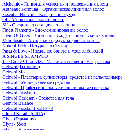
Alchemic - Линия для усиления и поддержания цвета
Authentic Formulas - Органическая линия для волос
Essential Haircare - Eжедневный уход
OI - Абсолютная красота волос
SU - Средства для защиты от солнца
Finest Pigments - Био-ламинирование волос
Heart Of Glass – Линия для ухода и сияния светлых волос
More Inside - Авторские продукты для стайлинга
Natural Tech - Натуральный уход
Pasta & Love - Идеальное бритье и уход за бородой
A SINGLE SHAMPOO
The Circle Chronicles - Маски с мгновенным эффектом
Gehwol (Германия)
Gehwol Med
Gehwol - Пластыри, супинаторы, средства из гель-полимера
Gehwol - Универсальные средства
Gehwol - Профессиональные и специальные средства
Gehwol Fusskraft
Gehwol Gerlasan - Средства для тела
Gehwol Balance
Gehwol Fusskraft Soft Feet
Global Keratin (США)
Glynt (Германия)
Glynt - Уход
Glynt - Окрашивание