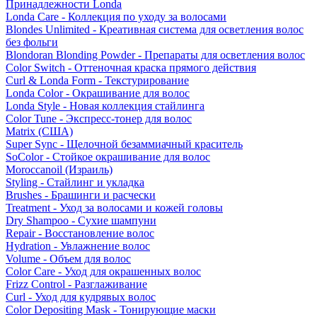
Принадлежности Londa
Londa Care - Коллекция по уходу за волосами
Blondes Unlimited - Креативная система для осветления волос
без фольги
Blondoran Blonding Powder - Препараты для осветления волос
Color Switch - Оттеночная краска прямого действия
Curl & Londa Form - Текстурирование
Londa Color - Окрашивание для волос
Londa Style - Новая коллекция стайлинга
Color Tune - Экспресс-тонер для волос
Matrix (США)
Super Sync - Щелочной безаммиачный краситель
SoColor - Стойкое окрашивание для волос
Moroccanoil (Израиль)
Styling - Стайлинг и укладка
Brushes - Брашинги и расчески
Treatment - Уход за волосами и кожей головы
Dry Shampoo - Сухие шампуни
Repair - Восстановление волос
Hydration - Увлажнение волос
Volume - Объем для волос
Color Care - Уход для окрашенных волос
Frizz Control - Разглаживание
Curl - Уход для кудрявых волос
Color Depositing Mask - Тонирующие маски