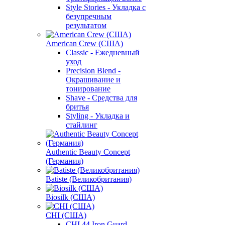
Style Stories - Укладка с
безупречным
результатом
American Crew (США)
Classic - Ежедневный
уход
Precision Blend -
Окрашивание и
тонирование
Shave - Средства для
бритья
Styling - Укладка и
стайлинг
Authentic Beauty Concept
(Германия)
Batiste (Великобритания)
Biosilk (США)
CHI (США)
CHI 44 Iron Guard -