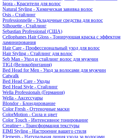
Igora - Красители для волос
Natural Styling - Химическая завивка волос
Osis - Стайлинг
Professionnelle - Укладочные средства для волос
Silhouette - Стайлинг
Sebastian Professional (США)
Cellophanes Hair Gloss - Тонирующая краска с эффектом
ламинирования
Hair Care - Профессиональный уход для волос
Hair Styling - Стайлинг для волос
Seb Man - Уход и стайлинг волос для мужчин
TIGI (Великобритания)
Bed Head for Men - Уход за волосами для мужчин
Catwalk
Bed Head Care - Уходы
Bed Head Style - Стайлинг
Wella Professionals (Германия)
Wella - Аксессуары
Blondor - Блондирование
Color Fresh - Оттеночные маски
ColorMotion - Сила и цвет
Color Touch - Интенсивное тонирование
Creatine+ - Трансформация текстуры
EIMI Styling - Настроение вашего стиля
Elements - Натуральная линия ухода за волосами