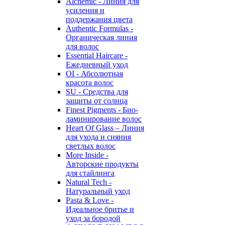
Alchemic - Линия для
усиления и
поддержания цвета
Authentic Formulas -
Органическая линия
для волос
Essential Haircare -
Eжедневный уход
OI - Абсолютная
красота волос
SU - Средства для
защиты от солнца
Finest Pigments - Био-
ламинирование волос
Heart Of Glass – Линия
для ухода и сияния
светлых волос
More Inside -
Авторские продукты
для стайлинга
Natural Tech -
Натуральный уход
Pasta & Love -
Идеальное бритье и
уход за бородой