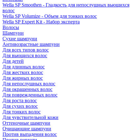
Wella SP Smoothen - Гладкость для непослушных вьющихся
волос
Wella SP Volumize - Объем для тонких волос
Wella SP Expert Kit - Набор эксперта
Волосы
Шампуни
Сухие шампуни
Антивозрастные шампуни
Для всех типов волос
Для вьющихся волос
Для детей
Для длинных волос
Для жестких волос
Для жирных волос
Для непослушных волос
Для окрашенных волос
Для поврежденных волос
Для роста волос
Для сухих волос
Для тонких волос
Для чувствительной кожи
Оттеночные шампуни
Очищающие шампуни
Против выпадения волос
Против перхоти