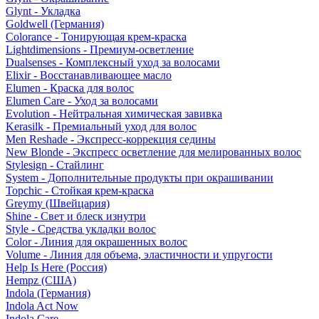
Glynt - Укладка
Goldwell (Германия)
Colorance - Тонирующая крем-краска
Lightdimensions - Премиум-осветление
Dualsenses - Комплексный уход за волосами
Elixir - Восстанавливающее масло
Elumen - Краска для волос
Elumen Care - Уход за волосами
Evolution - Нейтральная химическая завивка
Kerasilk - Премиальный уход для волос
Men Reshade - Экспресс-коррекция седины
New Blonde - Экспресс осветление для мелированных волос
Stylesign - Стайлинг
System - Дополнительные продукты при окрашивании
Topchic - Стойкая крем-краска
Greymy (Швейцария)
Shine - Свет и блеск изнутри
Style - Средства укладки волос
Color - Линия для окрашенных волос
Volume - Линия для объема, эластичности и упругости
Help Is Here (Россия)
Hempz (США)
Indola (Германия)
Indola Act Now
Indola Care