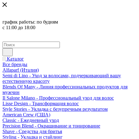
график работы:
по будням
с 11:00 до 18:00
Каталог
Все бренды
Alfaparf (Италия)
Semi di Lino - Уход за волосами, подчеркивающий вашу
естественную красоту
Blends Of Many - Линия профессиональных продуктов для
мужчин
Il Salone Milano - Профессиональный уход для волос
Lisse Design - Трансформация волос
Style Stories - Укладка с безупречным результатом
American Crew (США)
Classic - Ежедневный уход
Precision Blend - Окрашивание и тонирование
Shave - Средства для бритья
Styling - Укладка и стайлинг