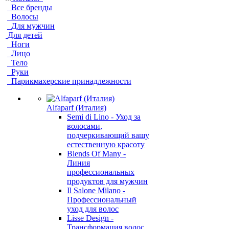
Все бренды
Волосы
Для мужчин
Для детей
Ноги
Лицо
Тело
Руки
Парикмахерские принадлежности
Alfaparf (Италия)
Semi di Lino - Уход за
волосами,
подчеркивающий вашу
естественную красоту
Blends Of Many -
Линия
профессиональных
продуктов для мужчин
Il Salone Milano -
Профессиональный
уход для волос
Lisse Design -
Трансформация волос