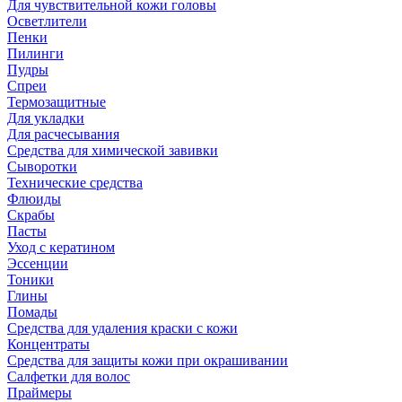
Для чувствительной кожи головы
Осветлители
Пенки
Пилинги
Пудры
Спреи
Термозащитные
Для укладки
Для расчесывания
Средства для химической завивки
Сыворотки
Технические средства
Флюиды
Скрабы
Пасты
Уход с кератином
Эссенции
Тоники
Глины
Помады
Средства для удаления краски с кожи
Концентраты
Средства для защиты кожи при окрашивании
Салфетки для волос
Праймеры