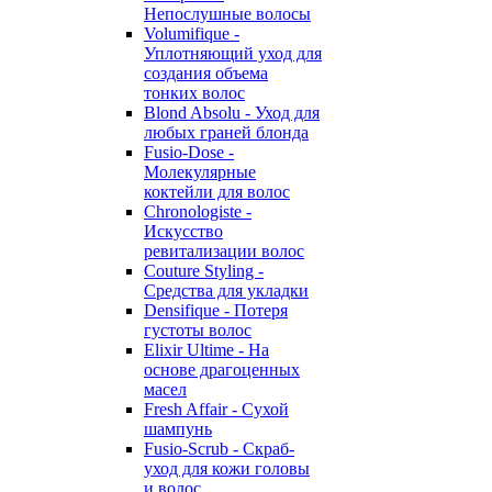
Непослушные волосы
Volumifique -
Уплотняющий уход для
создания объема
тонких волос
Blond Absolu - Уход для
любых граней блонда
Fusio-Dose -
Молекулярные
коктейли для волос
Chronologiste -
Искусство
ревитализации волос
Couture Styling -
Средства для укладки
Densifique - Потеря
густоты волос
Elixir Ultime - На
основе драгоценных
масел
Fresh Affair - Сухой
шампунь
Fusio-Scrub - Скраб-
уход для кожи головы
и волос